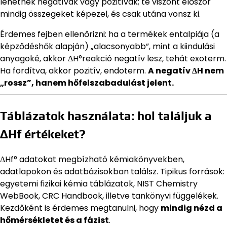
lehetnek negatívak vagy pozitívak; te viszont először
mindig összegeket képezel, és csak utána vonsz ki.
Érdemes fejben ellenőrizni: ha a termékek entalpiája (a
képződéshők alapján) „alacsonyabb”, mint a kiindulási
anyagoké, akkor ΔH°reakció negatív lesz, tehát exoterm.
Ha fordítva, akkor pozitív, endoterm.
A negatív ΔH nem
„rossz”, hanem hőfelszabadulást jelent.
Táblázatok használata: hol találjuk a
ΔHf értékeket?
ΔHf° adatokat megbízható kémiakönyvekben,
adatlapokon és adatbázisokban találsz. Tipikus források:
egyetemi fizikai kémia táblázatok, NIST Chemistry
WebBook, CRC Handbook, illetve tankönyvi függelékek.
Kezdőként is érdemes megtanulni, hogy
mindig nézd a
hőmérsékletet és a fázist
.