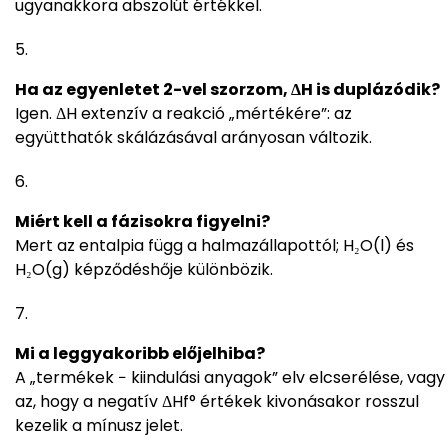
ugyanakkora abszolút értékkel.
Ha az egyenletet 2-vel szorzom, ΔH is duplázódik?
Igen. ΔH extenzív a reakció „mértékére”: az
együtthatók skálázásával arányosan változik.
Miért kell a fázisokra figyelni?
Mert az entalpia függ a halmazállapottól; H₂O(l) és
H₂O(g) képződéshője különbözik.
Mi a leggyakoribb előjelhiba?
A „termékek − kiindulási anyagok” elv elcserélése, vagy
az, hogy a negatív ΔHf° értékek kivonásakor rosszul
kezelik a mínusz jelet.