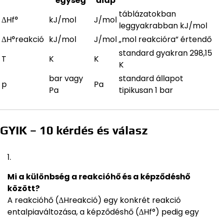
egység
alap
táblázatokban
ΔHf°
kJ/mol
J/mol
leggyakrabban kJ/mol
ΔH°reakció
kJ/mol
J/mol
„mol reakcióra” értendő
standard gyakran 298,15
T
K
K
K
bar vagy
standard állapot
p
Pa
Pa
tipikusan 1 bar
GYIK – 10 kérdés és válasz
Mi a különbség a reakcióhő és a képződéshő
között?
A reakcióhő (ΔHreakció) egy konkrét reakció
entalpiaváltozása, a képződéshő (ΔHf°) pedig egy