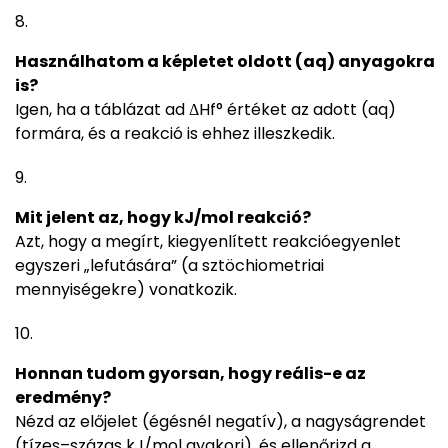
Használhatom a képletet oldott (aq) anyagokra
is?
Igen, ha a táblázat ad ΔHf° értéket az adott (aq)
formára, és a reakció is ehhez illeszkedik.
Mit jelent az, hogy kJ/mol reakció?
Azt, hogy a megírt, kiegyenlített reakcióegyenlet
egyszeri „lefutására” (a sztöchiometriai
mennyiségekre) vonatkozik.
Honnan tudom gyorsan, hogy reális-e az
eredmény?
Nézd az előjelet (égésnél negatív), a nagyságrendet
(tízes–százas kJ/mol gyakori), és ellenőrizd a