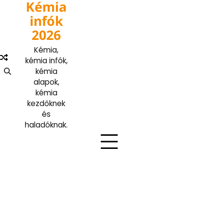
Kémia
Skip
to
infók
content
2026
Kémia,
kémia infók,
kémia
alapok,
kémia
kezdőknek
és
haladóknak.