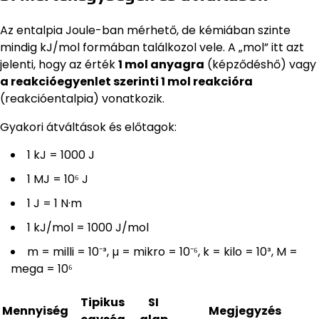
Az entalpia Joule-ban mérhető, de kémiában szinte
mindig kJ/mol formában találkozol vele. A „mol” itt azt
jelenti, hogy az érték
1 mol anyagra
(képződéshő) vagy
a reakcióegyenlet szerinti 1 mol reakcióra
(reakcióentalpia) vonatkozik.
Gyakori átváltások és előtagok:
1 kJ = 1000 J
1 MJ = 10⁶ J
1 J = 1 N·m
1 kJ/mol = 1000 J/mol
m = milli = 10⁻³, µ = mikro = 10⁻⁶, k = kilo = 10³, M =
mega = 10⁶
Tipikus
SI
Mennyiség
Megjegyzés