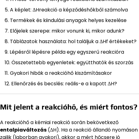
A képlet: ΔHreakció a képződéshőkből számolva
Termékek és kiindulási anyagok helyes kezelése
Előjelek szerepe: mikor vonunk ki, mikor adunk?
Táblázatok használata: hol találjuk a ΔHf értékeket?
Lépésről lépésre példa egy egyszerű reakcióra
Összetettebb egyenletek: együtthatók és szorzás
Gyakori hibák a reakcióhő kiszámításakor
Ellenőrzés és becslés: reális-e a kapott ΔH?
Mit jelent a reakcióhő, és miért fontos?
A reakcióhő a kémiai reakció során bekövetkező
entalpiaváltozás
(ΔH). Ha a reakció állandó nyomáson
zajlik (laborban gyakori), akkor a mért hőcsere jó