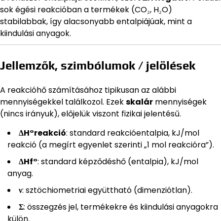
sok égési reakcióban a termékek (CO₂, H₂O)
stabilabbak, így alacsonyabb entalpiájúak, mint a
kiindulási anyagok.
Jellemzők, szimbólumok / jelölések
A reakcióhő számításához tipikusan az alábbi
mennyiségekkel találkozol. Ezek
skalár
mennyiségek
(nincs irányuk), előjelük viszont fizikai jelentésű.
ΔH°reakció
: standard reakcióentalpia, kJ/mol
reakció (a megírt egyenlet szerinti „1 mol reakcióra”).
ΔHf°
: standard képződéshő (entalpia), kJ/mol
anyag.
ν
: sztöchiometriai együttható (dimenziótlan).
Σ
: összegzés jel, termékekre és kiindulási anyagokra
külön.