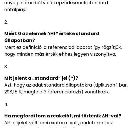
anyag elemeiből való képződésének standard
entalpiája.
Miért 0 az elemek ΔHf° értéke standard
állapotban?
Mert ez definíció: a referenciaállapotot így rögzítjük,
hogy minden más érték ehhez legyen viszonyítva.
Mit jelent a „standard” jel (°)?
Azt, hogy az adat standard állapotokra (tipikusan 1 bar,
298,15 K, megfelelő referenciafázis) vonatkozik.
Ha megfordítom a reakciót, mi történik ΔH-val?
ΔH előjelet vált: ami exoterm volt, endoterm lesz