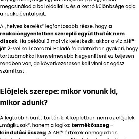
megcsinálod a bal oldallal is, és a kettő különbsége adja
a reakcióentalpiát.
A „helyes kezelés” legfontosabb része, hogy
a
reakcióegyenletben szereplő együtthatók nem
díszek
. Ha például 2 mol víz keletkezik, akkor a víz ΔHf°-
ját 2-vel kell szorozni. Haladó feladatokban gyakori, hogy
törtszámokkal kényelmesebb kiegyenlíteni; ez teljesen
rendben van, de következetesen kell vinni az egész
számítást.
Előjelek szerepe: mikor vonunk ki,
mikor adunk?
A legtöbb hiba itt történik. A képletben nem az előjelek
„mágikusak”, hanem a logika:
termékösszeg −
kiindulási összeg
. A ΔHf° értékek önmagukban