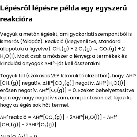
Lépésről lépésre példa egy egyszerű
reakcióra
Vegyük a metán égését, ami gyakorlati szempontból is
ismerős (földgáz). Reakció (kiegyenlítve, standard
állapotokra figyelve): CH₄(g) + 2 O₂(g) → CO₂(g) + 2
H₂O(l). Most csak a módszer a lényeg: a termékek és
kiindulási anyagok ΔHf°-ját kell összerakni.
Tegyük fel (szokásos 298 K körüli táblázatból), hogy: ΔHf°
[CH₄(g)] negatív, ΔHf°[CO₂(g)] negatív, ΔHf°[H₂O(l)]
erősen negatív, ΔHf°[O₂(g)] = 0. Ezeket behelyettesítve
kijön egy nagy negatív szám, ami pontosan azt fejezi ki,
hogy az égés sok hőt termel.
ΔH°reakció = ΔHf°[CO₂(g)] + 2ΔHf°[H₂O(l)] − ΔHf°
[CH₄(g)] − 2ΔHf°[O₂(g)]
ΔHf°[O₂(g)] = 0