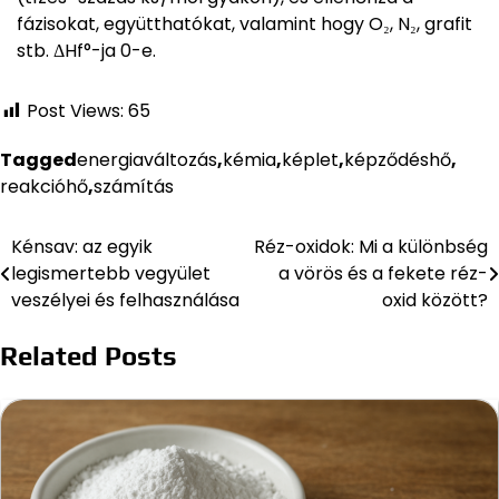
fázisokat, együtthatókat, valamint hogy O₂, N₂, grafit
stb. ΔHf°-ja 0-e.
Post Views:
65
Tagged
energiaváltozás
,
kémia
,
képlet
,
képződéshő
,
reakcióhő
,
számítás
Kénsav: az egyik
Réz-oxidok: Mi a különbség
Bejegyzés
legismertebb vegyület
a vörös és a fekete réz-
navigáció
veszélyei és felhasználása
oxid között?
Related Posts