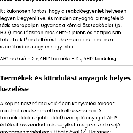
Itt különösen fontos, hogy a reakcióegyenlet helyesen
legyen kiegyenlítve, és minden anyagnál a megfelelő
fázis szerepeljen. Ugyanaz a kémiai összegképlet (pl.
H₂O) más fázisban más ΔHf°-t jelent, és ez tipikusan
több tíz kJ/mol eltérést okoz—ami már mérnöki
számításban nagyon nagy hiba.
ΔH°reakció = Σ νᵢ ΔHf° termék,i − Σ νⱼ ΔHf° kiindulás,j
Termékek és kiindulási anyagok helyes
kezelése
A képlet használata valójában könyvelési feladat:
mindent rendszerezetten kell összesíteni. A
termékoldalon (jobb oldal) szereplő anyagok ΔHf°
értékeit összeadod, mindegyiket megszorzod a saját
anyagmennyiségi együtthatójával (ν). Ugyanezt