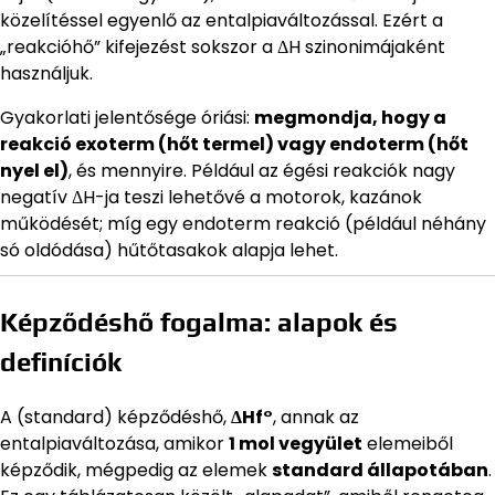
közelítéssel egyenlő az entalpiaváltozással. Ezért a
„reakcióhő” kifejezést sokszor a ΔH szinonimájaként
használjuk.
Gyakorlati jelentősége óriási:
megmondja, hogy a
reakció exoterm (hőt termel) vagy endoterm (hőt
nyel el)
, és mennyire. Például az égési reakciók nagy
negatív ΔH-ja teszi lehetővé a motorok, kazánok
működését; míg egy endoterm reakció (például néhány
só oldódása) hűtőtasakok alapja lehet.
Képződéshő fogalma: alapok és
definíciók
A (standard) képződéshő,
ΔHf°
, annak az
entalpiaváltozása, amikor
1 mol vegyület
elemeiből
képződik, mégpedig az elemek
standard állapotában
.