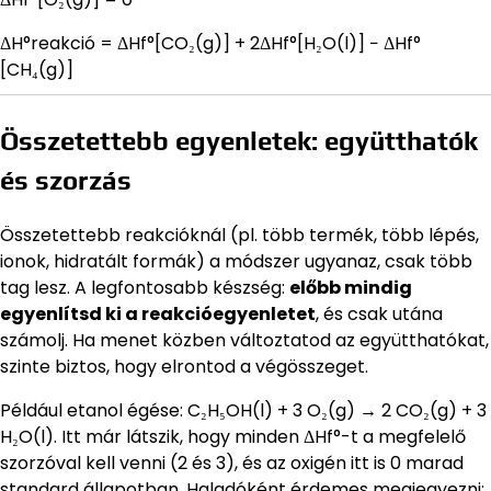
ΔH°reakció = ΔHf°[CO₂(g)] + 2ΔHf°[H₂O(l)] − ΔHf°
[CH₄(g)]
Összetettebb egyenletek: együtthatók
és szorzás
Összetettebb reakcióknál (pl. több termék, több lépés,
ionok, hidratált formák) a módszer ugyanaz, csak több
tag lesz. A legfontosabb készség:
előbb mindig
egyenlítsd ki a reakcióegyenletet
, és csak utána
számolj. Ha menet közben változtatod az együtthatókat,
szinte biztos, hogy elrontod a végösszeget.
Például etanol égése: C₂H₅OH(l) + 3 O₂(g) → 2 CO₂(g) + 3
H₂O(l). Itt már látszik, hogy minden ΔHf°-t a megfelelő
szorzóval kell venni (2 és 3), és az oxigén itt is 0 marad
standard állapotban. Haladóként érdemes megjegyezni: