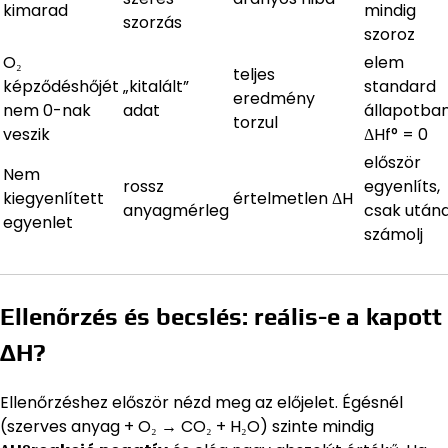
kimarad
mindig
szorzás
szoroz
O₂
elem
teljes
képződéshőjét
„kitalált”
standard
eredmény
nem 0-nak
adat
állapotban
torzul
veszik
ΔHf° = 0
először
Nem
rossz
egyenlíts,
kiegyenlített
értelmetlen ΔH
anyagmérleg
csak után
egyenlet
számolj
Ellenőrzés és becslés: reális-e a kapott
ΔH?
Ellenőrzéshez először nézd meg az előjelet. Égésnél
(szerves anyag + O₂ → CO₂ + H₂O) szinte mindig