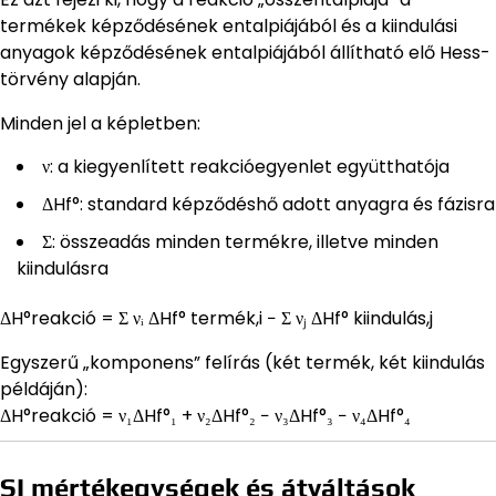
termékek képződésének entalpiájából és a kiindulási
anyagok képződésének entalpiájából állítható elő Hess-
törvény alapján.
Minden jel a képletben:
ν: a kiegyenlített reakcióegyenlet együtthatója
ΔHf°: standard képződéshő adott anyagra és fázisra
Σ: összeadás minden termékre, illetve minden
kiindulásra
ΔH°reakció = Σ νᵢ ΔHf° termék,i − Σ νⱼ ΔHf° kiindulás,j
Egyszerű „komponens” felírás (két termék, két kiindulás
példáján):
ΔH°reakció = ν₁ΔHf°₁ + ν₂ΔHf°₂ − ν₃ΔHf°₃ − ν₄ΔHf°₄
SI mértékegységek és átváltások