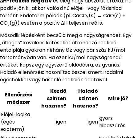
ΔH°reakció negatív
és elég nagy abszolút értékű. Ha
pozitív jön ki, akkor valószínű előjel- vagy fázishiba
történt. Endoterm példák (pl. CaCO₃(s) → CaO(s) +
CO₂(g)) esetén a pozitív ΔH teljesen reális.
Második lépésként becsüld meg a nagyságrendet. Egy
„átlagos” kovalens kötéseket átrendező reakció
entalpiája gyakran néhány tíz vagy pár száz kJ/mol
tartományban van. Ha ezer kJ/mol nagyságrendű
értéket kapsz egy egyszerű oldódásra, az gyanús.
Haladó ellenőrzés: hasonlítsd össze ismert irodalmi
égéshőkkel vagy hasonló reakciók adataival.
Kezdő
Haladó
Ellenőrzési
szinten
szinten
Mire jó?
módszer
hasznos?
hasznos?
Előjel-logika
gyors
(égés
igen
igen
hibaszűrés
exoterm)
Nagyságrend-
irreális értékek