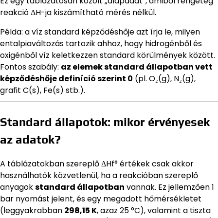
Ez egy táblázatosan közölt „alapadat”, amiből rengeteg
reakció ΔH-ja kiszámítható mérés nélkül.
Példa: a víz standard képződéshője azt írja le, milyen
entalpiaváltozás tartozik ahhoz, hogy hidrogénből és
oxigénből víz keletkezzen standard körülmények között.
Fontos szabály:
az elemek standard állapotban vett
képződéshője definíció szerint 0
(pl. O₂(g), N₂(g),
grafit C(s), Fe(s) stb.).
Standard állapotok: mikor érvényesek
az adatok?
A táblázatokban szereplő ΔHf° értékek csak akkor
használhatók közvetlenül, ha a reakcióban szereplő
anyagok
standard állapotban
vannak. Ez jellemzően 1
bar nyomást jelent, és egy megadott hőmérsékletet
(leggyakrabban
298,15 K
, azaz 25 °C), valamint a tiszta