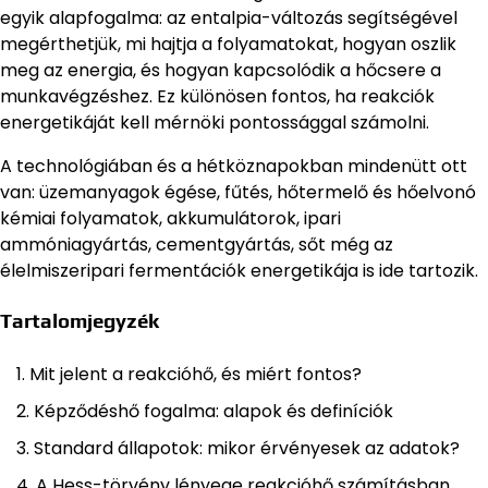
egyik alapfogalma: az entalpia-változás segítségével
megérthetjük, mi hajtja a folyamatokat, hogyan oszlik
meg az energia, és hogyan kapcsolódik a hőcsere a
munkavégzéshez. Ez különösen fontos, ha reakciók
energetikáját kell mérnöki pontossággal számolni.
A technológiában és a hétköznapokban mindenütt ott
van: üzemanyagok égése, fűtés, hőtermelő és hőelvonó
kémiai folyamatok, akkumulátorok, ipari
ammóniagyártás, cementgyártás, sőt még az
élelmiszeripari fermentációk energetikája is ide tartozik.
Tartalomjegyzék
Mit jelent a reakcióhő, és miért fontos?
Képződéshő fogalma: alapok és definíciók
Standard állapotok: mikor érvényesek az adatok?
A Hess-törvény lényege reakcióhő számításban