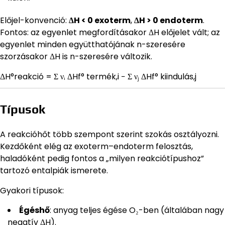
Előjel-konvenció:
ΔH < 0 exoterm
,
ΔH > 0 endoterm
.
Fontos: az egyenlet megfordításakor ΔH előjelet vált; az
egyenlet minden együtthatójának n-szeresére
szorzásakor ΔH is n-szeresére változik.
ΔH°reakció = Σ νᵢ ΔHf° termék,i − Σ νⱼ ΔHf° kiindulás,j
Típusok
A reakcióhőt több szempont szerint szokás osztályozni.
Kezdőként elég az exoterm–endoterm felosztás,
haladóként pedig fontos a „milyen reakciótípushoz”
tartozó entalpiák ismerete.
Gyakori típusok:
Égéshő
: anyag teljes égése O₂-ben (általában nagy
negatív ΔH).