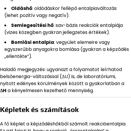
Oldáshő
: oldódáskor fellépő entalpiaváltozás
(lehet pozitív vagy negatív).
Semlegesítési hő
: sav-bázis reakciók entalpiája
(vizes közegben gyakran jellegzetes értékek).
Bomlási entalpia
: vegyület elemeire vagy
egyszerűbb anyagokra bomlása (gyakran a képződés
„ellentéte”).
Haladó megjegyzés: ugyanazt a folyamatot leírhatod
belsőenergia-változással (ΔU) is, de laboratóriumi,
nyitott edényes körülmények között a gyakorlatban a
ΔH
a kényelmesen kezelhető mennyiség.
Képletek és számítások
A fő képlet a képződéshőkből számolt reakcióentalpia.
Ez azt fejezi ki, hogy a reakció „összentalpiája” a