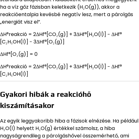
ha a víz gőz fázisban keletkezik (H₂O(g)), akkor a
reakcióentalpia kevésbé negatív lesz, mert a párolgás
„energiát visz el”.
ΔH°reakció = 2ΔHf°[CO₂(g)] + 3ΔHf°[H₂O(l)] − ΔHf°
[C₂H₅OH(l)] − 3ΔHf°[O₂(g)]
ΔHf°[O₂(g)] = 0
ΔH°reakció = 2ΔHf°[CO₂(g)] + 3ΔHf°[H₂O(l)] − ΔHf°
[C₂H₅OH(l)]
Gyakori hibák a reakcióhő
kiszámításakor
Az egyik leggyakoribb hiba a fázisok elnézése. Ha például
H₂O(l) helyett H₂O(g) értékkel számolsz, a hiba
nagyságrendileg a párolgáshővel összemérhető, ami