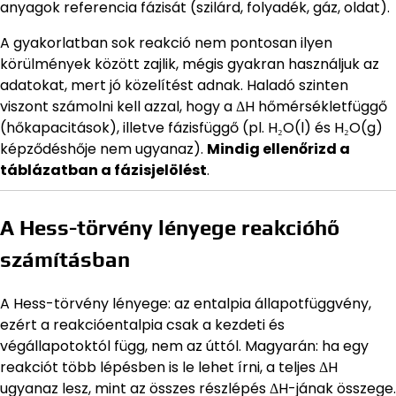
anyagok referencia fázisát (szilárd, folyadék, gáz, oldat).
A gyakorlatban sok reakció nem pontosan ilyen
körülmények között zajlik, mégis gyakran használjuk az
adatokat, mert jó közelítést adnak. Haladó szinten
viszont számolni kell azzal, hogy a ΔH hőmérsékletfüggő
(hőkapacitások), illetve fázisfüggő (pl. H₂O(l) és H₂O(g)
képződéshője nem ugyanaz).
Mindig ellenőrizd a
táblázatban a fázisjelölést
.
A Hess-törvény lényege reakcióhő
számításban
A Hess-törvény lényege: az entalpia állapotfüggvény,
ezért a reakcióentalpia csak a kezdeti és
végállapotoktól függ, nem az úttól. Magyarán: ha egy
reakciót több lépésben is le lehet írni, a teljes ΔH
ugyanaz lesz, mint az összes részlépés ΔH-jának összege.