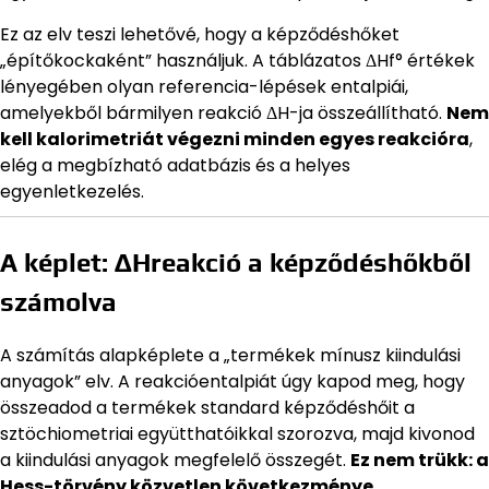
Ez az elv teszi lehetővé, hogy a képződéshőket
„építőkockaként” használjuk. A táblázatos ΔHf° értékek
lényegében olyan referencia-lépések entalpiái,
amelyekből bármilyen reakció ΔH-ja összeállítható.
Nem
kell kalorimetriát végezni minden egyes reakcióra
,
elég a megbízható adatbázis és a helyes
egyenletkezelés.
A képlet: ΔHreakció a képződéshőkből
számolva
A számítás alapképlete a „termékek mínusz kiindulási
anyagok” elv. A reakcióentalpiát úgy kapod meg, hogy
összeadod a termékek standard képződéshőit a
sztöchiometriai együtthatóikkal szorozva, majd kivonod
a kiindulási anyagok megfelelő összegét.
Ez nem trükk: a
Hess-törvény közvetlen következménye.