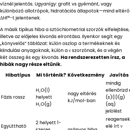
víznél jelentős. Ugyanígy: grafit vs gyémánt, vagy
különböző allotrópok, hidratációs állapotok—mind eltérő
ΔHf°-t jelentenek.
A másik tipikus hiba a sztöchiometriai szorzók elfelejtése,
illetve az előjeles kivonás elrontása. Ilyenkor segít egy
„könyvelős” táblázat: külön oszlop a termékeknek és
kiindulási anyagoknak, külön a ν szorzónak, és a végén
két összeg és egy kivonás.
Ha rendszerezetten írsz, a
hibák nagy része eltűnik.
Hibatípus
Mi történik?
Következmény
Javítás
mindig
H₂O(l)
ellenőrizd 
nagy eltérés
Fázis rossz
helyett
(s)(l)(g)
kJ/mol-ban
H₂O(g)
(aq)
jelölést
reagensek
2 helyett 1-
Együttható
elé írt ν
szeres
arányos hiba