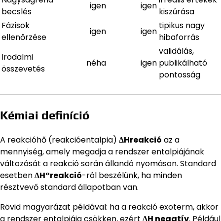
igen
igen
becslés
kiszúrása
Fázisok
tipikus nagy
igen
igen
ellenőrzése
hibaforrás
validálás,
Irodalmi
néha
igen
publikálható
összevetés
pontosság
Kémiai definíció
A reakcióhő (reakcióentalpia)
ΔHreakció
az a
mennyiség, amely megadja a rendszer entalpiájának
változását a reakció során állandó nyomáson. Standard
esetben
ΔH°reakció
-ról beszélünk, ha minden
résztvevő standard állapotban van.
Rövid magyarázat példával: ha a reakció exoterm, akkor
a rendszer entalpiája csökken, ezért
ΔH negatív
. Például