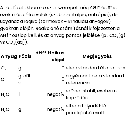
A táblázatokban sokszor szerepel még ΔGf° és S° is;
ezek más célra valók (szabadentalpia, entrópia), de
ugyanaz a logika (termékek − kiindulási anyagok)
gyakran előjön. Reakcióhő számításnál kifejezetten a
ΔHf°
oszlop kell, és az anyag pontos jelölése (pl. CO₂(g)
vs CO₂(aq)).
ΔHf° tipikus
Anyag
Fázis
Megjegyzés
előjel
O₂
g
0
elem standard állapotban
grafit,
a gyémánt nem standard
C
0
s
referencia
erősen stabil, exoterm
H₂O
l
negatív
képződés
eltér a folyadéktól
H₂O
g
negatív
párolgáshő miatt