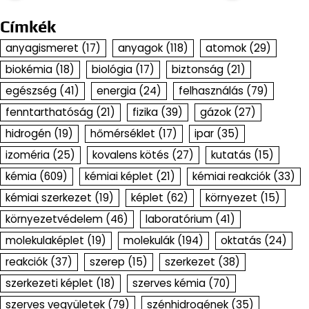
Címkék
anyagismeret
(17)
anyagok
(118)
atomok
(29)
biokémia
(18)
biológia
(17)
biztonság
(21)
egészség
(41)
energia
(24)
felhasználás
(79)
fenntarthatóság
(21)
fizika
(39)
gázok
(27)
hidrogén
(19)
hőmérséklet
(17)
ipar
(35)
izoméria
(25)
kovalens kötés
(27)
kutatás
(15)
kémia
(609)
kémiai képlet
(21)
kémiai reakciók
(33)
kémiai szerkezet
(19)
képlet
(62)
környezet
(15)
környezetvédelem
(46)
laboratórium
(41)
molekulaképlet
(19)
molekulák
(194)
oktatás
(24)
reakciók
(37)
szerep
(15)
szerkezet
(38)
szerkezeti képlet
(18)
szerves kémia
(70)
szerves vegyületek
(79)
szénhidrogének
(35)