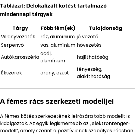
Táblázat: Delokalizált kötést tartalmazó
mindennapi tárgyak
Tárgy
Főbb fém(ek)
Tulajdonság
Villanyvezeték
réz, alumínium
jó vezető
Serpenyő
vas, alumínium
hővezetés
acél,
Autókarosszéria
hajlíthatóság
alumínium
fényesség,
Ékszerek
arany, ezüst
alakíthatóság
A fémes rács szerkezeti modelljei
A fémes kötés szerkezetének leírására több modellt is
kidolgoztak. Az egyik legismertebb az „elektrontenger-
modell”, amely szerint a pozitív ionok szabályos rácsban