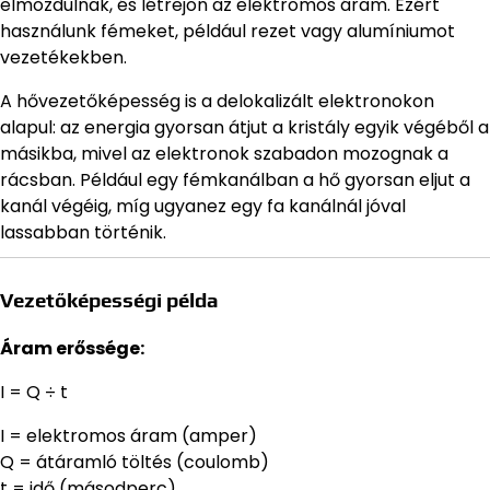
elmozdulnak, és létrejön az elektromos áram. Ezért
használunk fémeket, például rezet vagy alumíniumot
vezetékekben.
A hővezetőképesség is a delokalizált elektronokon
alapul: az energia gyorsan átjut a kristály egyik végéből a
másikba, mivel az elektronok szabadon mozognak a
rácsban. Például egy fémkanálban a hő gyorsan eljut a
kanál végéig, míg ugyanez egy fa kanálnál jóval
lassabban történik.
Vezetőképességi példa
Áram erőssége:
I = Q ÷ t
I = elektromos áram (amper)
Q = átáramló töltés (coulomb)
t = idő (másodperc)