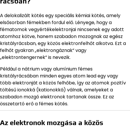
rácsban?
A delokalizált kötés egy speciális kémiai kötés, amely
elsősorban fémekben fordul elő. Lényege, hogy a
fématomok vegyértékelektronjai nincsenek egy adott
atomhoz kötve, hanem szabadon mozognak az egész
kristályrácsban, egy közös elektronfelhőt alkotva. Ezt a
felhőt gyakran „elektrongáznak” vagy
„elektrontengernek” is nevezik.
Például a nátrium vagy alumínium fémes
kristályrácsában minden egyes atom lead egy vagy
több elektronját a közös felhőbe, így az atomok pozitív
töltésű ionokká (kationokká) válnak, amelyeket a
szabadon mozgó elektronok tartanak össze. Ez az
összetartó erő a fémes kötés.
Az elektronok mozgása a közös