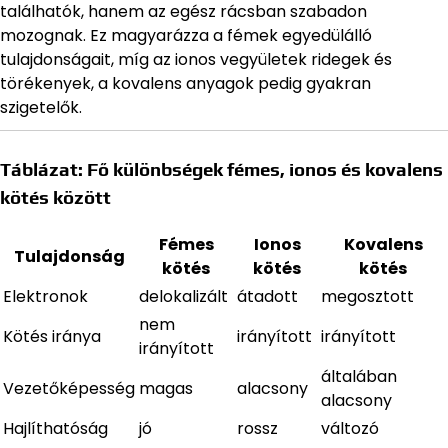
találhatók, hanem az egész rácsban szabadon
mozognak. Ez magyarázza a fémek egyedülálló
tulajdonságait, míg az ionos vegyületek ridegek és
törékenyek, a kovalens anyagok pedig gyakran
szigetelők.
Táblázat: Fő különbségek fémes, ionos és kovalens
kötés között
Fémes
Ionos
Kovalens
Tulajdonság
kötés
kötés
kötés
Elektronok
delokalizált
átadott
megosztott
nem
Kötés iránya
irányított
irányított
irányított
általában
Vezetőképesség
magas
alacsony
alacsony
Hajlíthatóság
jó
rossz
változó