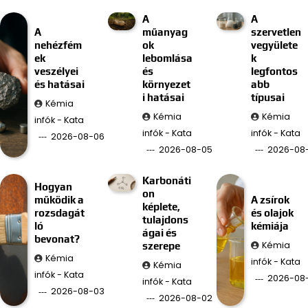
A
A
A
műanyag
szervetlen
nehézfém
ok
vegyülete
ek
lebomlása
k
veszélyei
és
legfontos
és hatásai
környezet
abb
i hatásai
típusai
Kémia
Kémia
Kémia
infók - Kata
infók - Kata
infók - Kata
2026-08-06
2026-08-05
2026-08
Karbonáti
Hogyan
on
működik a
A zsírok
képlete,
rozsdagát
és olajok
tulajdons
ló
kémiája
ágai és
bevonat?
Kémia
szerepe
Kémia
infók - Kata
Kémia
infók - Kata
2026-08-
infók - Kata
2026-08-03
2026-08-02