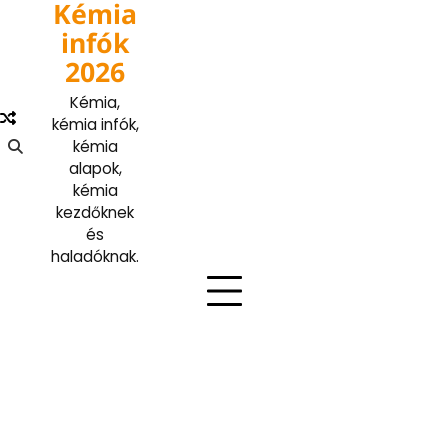
Kémia
Skip
to
infók
content
2026
Kémia,
kémia infók,
kémia
alapok,
kémia
kezdőknek
és
haladóknak.