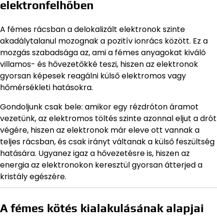
elektronfelhőben
A fémes rácsban a delokalizált elektronok szinte
akadálytalanul mozognak a pozitív ionrács között. Ez a
mozgás szabadsága az, ami a fémes anyagokat kiváló
villamos- és hővezetőkké teszi, hiszen az elektronok
gyorsan képesek reagálni külső elektromos vagy
hőmérsékleti hatásokra.
Gondoljunk csak bele: amikor egy rézdróton áramot
vezetünk, az elektromos töltés szinte azonnal eljut a drót
végére, hiszen az elektronok már eleve ott vannak a
teljes rácsban, és csak irányt váltanak a külső feszültség
hatására. Ugyanez igaz a hővezetésre is, hiszen az
energia az elektronokon keresztül gyorsan átterjed a
kristály egészére.
A fémes kötés kialakulásának alapjai