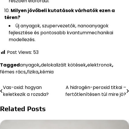
részben előfordul.
Milyen jövőbeli kutatások várhatók ezen a
téren?
Új anyagok, szupervezetők, nanoanyagok
fejlesztése és pontosabb kvantummechanikai
modellezés.
Post Views:
53
Tagged
anyagok
,
delokalizált kötések
,
elektronok
,
fémes rács
,
fizika
,
kémia
Vas-oxid: hogyan
A hidrogén-peroxid titkai –
Bejegyzés
keletkezik a rozsda?
fertőtlenítésen túl mire jó?
navigáció
Related Posts