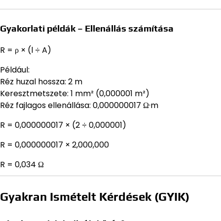
Gyakorlati példák – Ellenállás számítása
R = ρ × (l ÷ A)
Például:
Réz huzal hossza: 2 m
Keresztmetszete: 1 mm² (0,000001 m²)
Réz fajlagos ellenállása: 0,000000017 Ω·m
R = 0,000000017 × (2 ÷ 0,000001)
R = 0,000000017 × 2,000,000
R = 0,034 Ω
Gyakran Ismételt Kérdések (GYIK)