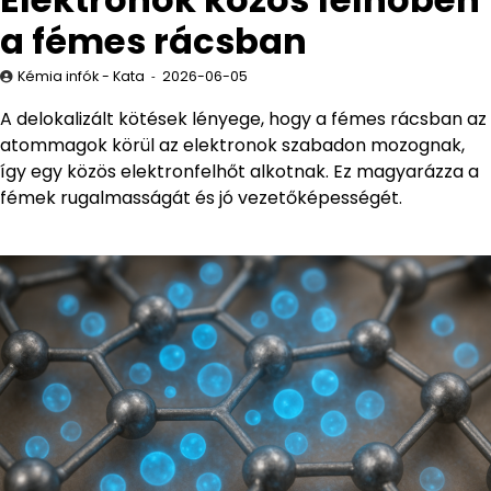
a fémes rácsban
Kémia infók - Kata
2026-06-05
A delokalizált kötések lényege, hogy a fémes rácsban az
atommagok körül az elektronok szabadon mozognak,
így egy közös elektronfelhőt alkotnak. Ez magyarázza a
fémek rugalmasságát és jó vezetőképességét.