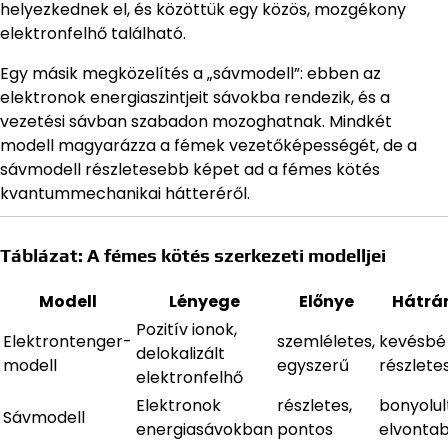
helyezkednek el, és közöttük egy közös, mozgékony
elektronfelhő található.
Egy másik megközelítés a „sávmodell”: ebben az
elektronok energiaszintjeit sávokba rendezik, és a
vezetési sávban szabadon mozoghatnak. Mindkét
modell magyarázza a fémek vezetőképességét, de a
sávmodell részletesebb képet ad a fémes kötés
kvantummechanikai hátteréről.
Táblázat: A fémes kötés szerkezeti modelljei
Modell
Lényege
Előnye
Hátrá
Pozitív ionok,
Elektrontenger-
szemléletes,
kevésbé
delokalizált
modell
egyszerű
részlete
elektronfelhő
Elektronok
részletes,
bonyolul
Sávmodell
energiasávokban
pontos
elvonta