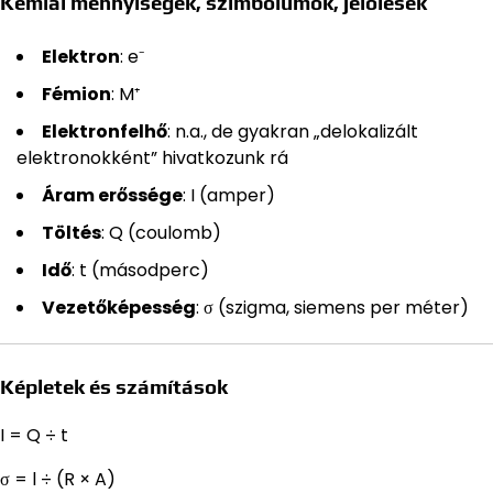
Kémiai mennyiségek, szimbólumok, jelölések
Elektron
: e⁻
Fémion
: M⁺
Elektronfelhő
: n.a., de gyakran „delokalizált
elektronokként” hivatkozunk rá
Áram erőssége
: I (amper)
Töltés
: Q (coulomb)
Idő
: t (másodperc)
Vezetőképesség
: σ (szigma, siemens per méter)
Képletek és számítások
I = Q ÷ t
σ = l ÷ (R × A)