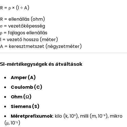
R = ρ × (l ÷ A)
R = ellenállás (ohm)
σ = vezetőképesség
ρ = fajlagos ellenállás
l = vezető hossza (méter)
A = keresztmetszet (négyzetméter)
SI-mértékegységek és átváltások
Amper (A)
Coulomb (C)
Ohm (Ω)
Siemens (S)
Méretprefixumok
: kilo (k, 10³), milli (m, 10⁻³), mikro
(μ, 10⁻⁶)