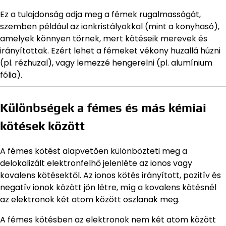
Ez a tulajdonság adja meg a fémek rugalmasságát,
szemben például az ionkristályokkal (mint a konyhasó),
amelyek könnyen törnek, mert kötéseik merevek és
irányítottak. Ezért lehet a fémeket vékony huzallá húzni
(pl. rézhuzal), vagy lemezzé hengerelni (pl. alumínium
fólia).
Különbségek a fémes és más kémiai
kötések között
A fémes kötést alapvetően különbözteti meg a
delokalizált elektronfelhő jelenléte az ionos vagy
kovalens kötésektől. Az ionos kötés irányított, pozitív és
negatív ionok között jön létre, míg a kovalens kötésnél
az elektronok két atom között oszlanak meg.
A fémes kötésben az elektronok nem két atom között