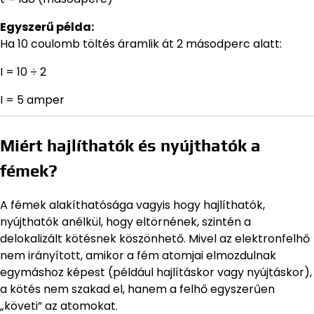
Egyszerű példa:
Ha 10 coulomb töltés áramlik át 2 másodperc alatt:
I = 10 ÷ 2
I = 5 amper
Miért hajlíthatók és nyújthatók a
fémek?
A fémek alakíthatósága vagyis hogy hajlíthatók,
nyújthatók anélkül, hogy eltörnének, szintén a
delokalizált kötésnek köszönhető. Mivel az elektronfelhő
nem irányított, amikor a fém atomjai elmozdulnak
egymáshoz képest (például hajlításkor vagy nyújtáskor),
a kötés nem szakad el, hanem a felhő egyszerűen
„követi” az atomokat.