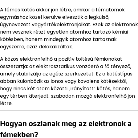
A fémes kötés akkor jön létre, amikor a fématomok
egymáshoz közel kerülve elvesztik a legkülső,
úgynevezett vegyértékelektronjaikat. Ezek az elektronok
nem vesznek részt egyetlen atomhoz tartozó kémiai
kötésben, hanem mindegyik atomhoz tartoznak
egyszerre, azaz delokalizáltak.
A közös elektronfelhő a pozitív töltésű fémionokat
összetartja: az elektrosztatikus vonzóerő a fő tényező,
amely stabilizálja az egész szerkezetet. Ez a kötéstípus
abban különbözik az ionos vagy kovalens kötésektől,
hogy nincs két atom közötti „irányított” kötés, hanem
egy térben kiterjedt, szabadon mozgó elektronfelhő jön
létre.
Hogyan oszlanak meg az elektronok a
fémekben?