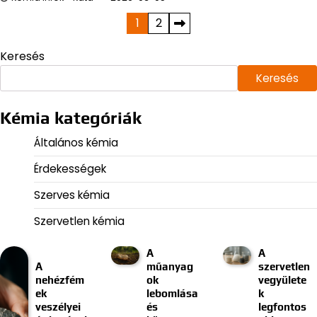
Bejegyzések
1
2
lapozása
Keresés
Keresés
Kémia kategóriák
Általános kémia
Érdekességek
Szerves kémia
Szervetlen kémia
A
A
A
műanyag
szervetlen
nehézfém
ok
vegyülete
ek
lebomlása
k
veszélyei
és
legfontos