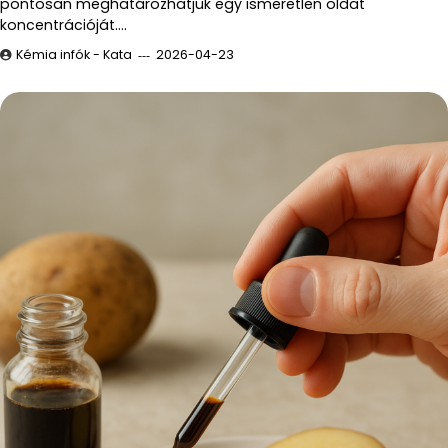
pontosan meghatározhatjuk egy ismeretlen oldat
koncentrációját.…
Kémia infók - Kata
2026-04-23