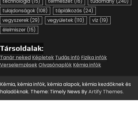
technológia
(15)
természet
(16)
tudomány
(240)
tulajdonságok
(108)
táplálkozás
(24)
vegyszerek
(29)
vegyületek
(110)
víz
(19)
élelmiszer
(15)
Társoldalak:
Tanár neked
Képletek
Tudás infó
Fizika infók
Verselemzések
Olvasónaplók
Kémia infók
Kémia, kémia infók, kémia alapok, kémia kezdőknek és
haladóknak. Theme: Timely News By
Artify Themes
.