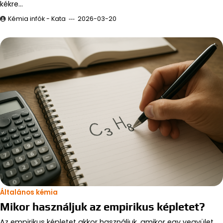
kékre…
Kémia infók - Kata
2026-03-20
Általános kémia
Mikor használjuk az empirikus képletet?
Az empirikus képletet akkor használjuk, amikor egy vegyület