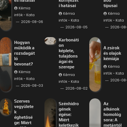
és hatásai
környezet
abb
i hatásai
típusai
Kémia
Kémia
Kémia
infók - Kata
infók - Kata
infók - Kata
2026-08-06
2026-08-05
2026-08
Karbonáti
Hogyan
on
működik a
A zsírok
képlete,
rozsdagát
és olajok
tulajdons
ló
kémiája
ágai és
bevonat?
Kémia
szerepe
Kémia
infók - Kata
Kémia
infók - Kata
2026-08-
infók - Kata
2026-08-03
2026-08-02
Szerves
Szénhidro
Az
vegyülete
gének
alkánok
k
égése:
homológ
éghetősé
Miért
sora: A
ge: Miért
keletkezik
metántól