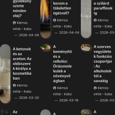
gyúlékony
korom a
a szilárd
szinte
tökéletlen
paraffinok
minden
égésnél?
ig
olaj?
Kémia
Kémia
Kémia
infók - Kata
infók - Kata
infók - Kata
2026-04-04
2026-03-
2026-04-09
A
A szerves
A ketonok
keményítő
vegyülete
és az
és a
k funkciós
aceton: Az
cellulóz:
csoportjai
oldószere
Óriásmole
: Az
k királya a
kulák a
alkoholok
kozmetiká
növényvil
tól a
ban
ágban
savakig
Kémia
Kémia
Kémia
infók - Kata
infók - Kata
infók - Kata
2026-03-20
2026-03-19
2026-03-
Az
A
A