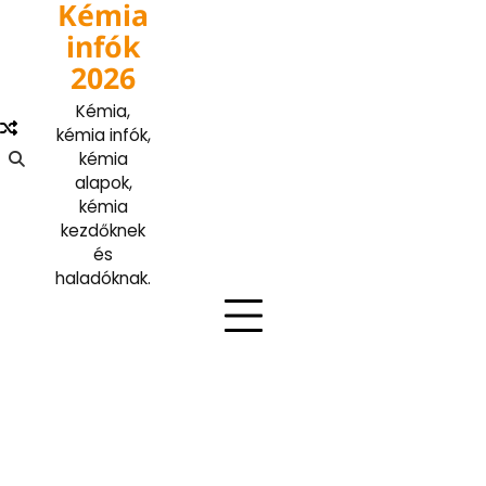
Kémia
Skip
to
infók
content
2026
Kémia,
kémia infók,
kémia
alapok,
kémia
kezdőknek
és
haladóknak.