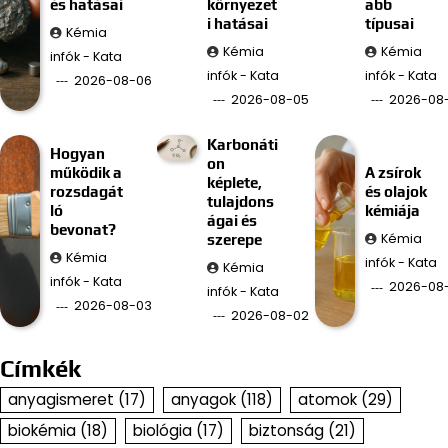
és hatásai
környezet
abb
i hatásai
típusai
Kémia
Kémia
Kémia
infók - Kata
infók - Kata
infók - Kata
2026-08-06
2026-08-05
2026-08
Karbonáti
Hogyan
on
működik a
A zsírok
képlete,
rozsdagát
és olajok
tulajdons
ló
kémiája
ágai és
bevonat?
Kémia
szerepe
Kémia
infók - Kata
Kémia
infók - Kata
2026-08-
infók - Kata
2026-08-03
2026-08-02
Címkék
anyagismeret
(17)
anyagok
(118)
atomok
(29)
biokémia
(18)
biológia
(17)
biztonság
(21)