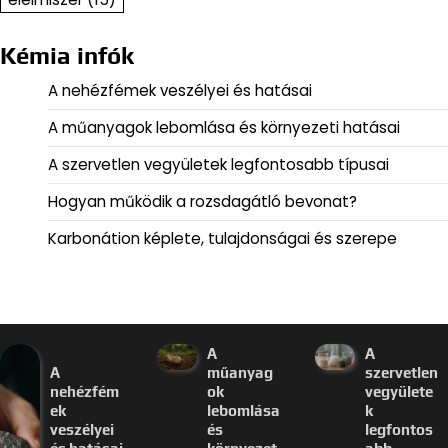
Kémia infók
A nehézfémek veszélyei és hatásai
A műanyagok lebomlása és környezeti hatásai
A szervetlen vegyületek legfontosabb típusai
Hogyan működik a rozsdagátló bevonat?
Karbonátion képlete, tulajdonságai és szerepe
A
A
A
műanyag
szervetlen
nehézfém
ok
vegyülete
ek
lebomlása
k
veszélyei
és
legfontos