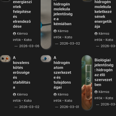
energiaszi
hidrogén
hidrogén
ntek
molekula
molekula
felépítése
keletkezé
jelentőség
és
sének
e a
elrendező
energetik
kémiában
dése
ája
Kémia
Kémia
Kémia
infók - Kata
infók - Kata
infók - Kata
2026-03-02
2026-03-06
2026-03
A
A
Biológiai
kovalens
hidrogén
jelentőség
kötés
atom
: hidrogén
erőssége
szerkezet
az élő
és
e és
szervezet
stabilitás
tulajdons
ben
a
ágai
Kémia
Kémia
Kémia
infók - Kata
infók - Kata
infók - Kata
2026-03-
2026-03-02
2026-03-01