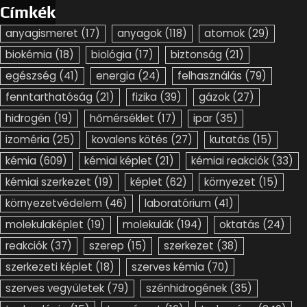
Címkék
anyagismeret
(17)
anyagok
(118)
atomok
(29)
biokémia
(18)
biológia
(17)
biztonság
(21)
egészség
(41)
energia
(24)
felhasználás
(79)
fenntarthatóság
(21)
fizika
(39)
gázok
(27)
hidrogén
(19)
hőmérséklet
(17)
ipar
(35)
izoméria
(25)
kovalens kötés
(27)
kutatás
(15)
kémia
(609)
kémiai képlet
(21)
kémiai reakciók
(33)
kémiai szerkezet
(19)
képlet
(62)
környezet
(15)
környezetvédelem
(46)
laboratórium
(41)
molekulaképlet
(19)
molekulák
(194)
oktatás
(24)
reakciók
(37)
szerep
(15)
szerkezet
(38)
szerkezeti képlet
(18)
szerves kémia
(70)
szerves vegyületek
(79)
szénhidrogének
(35)