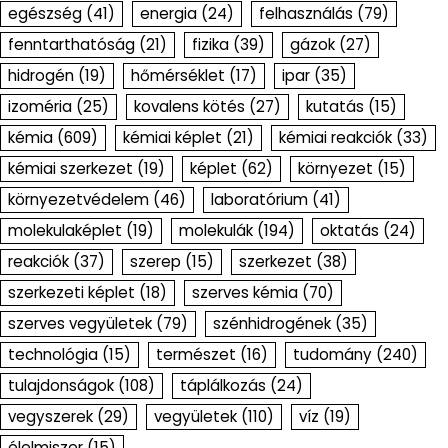
egészség
(41)
energia
(24)
felhasználás
(79)
fenntarthatóság
(21)
fizika
(39)
gázok
(27)
hidrogén
(19)
hőmérséklet
(17)
ipar
(35)
izoméria
(25)
kovalens kötés
(27)
kutatás
(15)
kémia
(609)
kémiai képlet
(21)
kémiai reakciók
(33)
kémiai szerkezet
(19)
képlet
(62)
környezet
(15)
környezetvédelem
(46)
laboratórium
(41)
molekulaképlet
(19)
molekulák
(194)
oktatás
(24)
reakciók
(37)
szerep
(15)
szerkezet
(38)
szerkezeti képlet
(18)
szerves kémia
(70)
szerves vegyületek
(79)
szénhidrogének
(35)
technológia
(15)
természet
(16)
tudomány
(240)
tulajdonságok
(108)
táplálkozás
(24)
vegyszerek
(29)
vegyületek
(110)
víz
(19)
élelmiszer
(15)