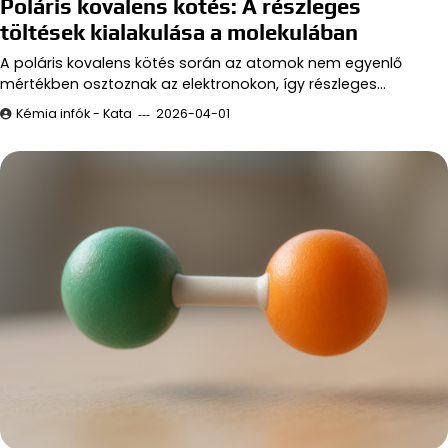
Poláris kovalens kötés: A részleges
töltések kialakulása a molekulában
A poláris kovalens kötés során az atomok nem egyenlő
mértékben osztoznak az elektronokon, így részleges…
Kémia infók - Kata
2026-04-01