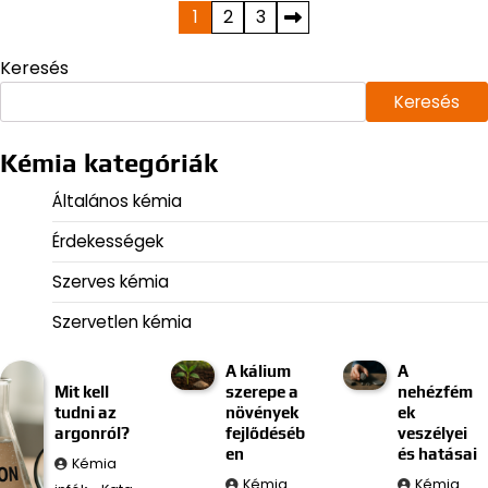
Bejegyzések
1
2
3
lapozása
Keresés
Keresés
Kémia kategóriák
Általános kémia
Érdekességek
Szerves kémia
Szervetlen kémia
A kálium
A
Mit kell
szerepe a
nehézfém
tudni az
növények
ek
argonról?
fejlődéséb
veszélyei
en
és hatásai
Kémia
Kémia
Kémia