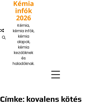
Kémia
Skip
to
infók
content
2026
Kémia,
kémia infók,
kémia
alapok,
kémia
kezdőknek
és
haladóknak.
Címke:
kovalens kötés