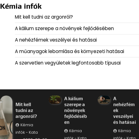
Kémia infók
Mit kell tudni az argonról?
A kálium szerepe a növények fejlődésében
A nehézfémek veszélyei és hatásai
A műanyagok lebomlása és környezeti hatásai
A szervetlen vegyületek legfontosabb típusai
A kálium
A
Mit kell
szerepe a
nehézfém
tudni az
növények
ek
argonról?
fejlődéséb
veszélyei
en
és hatásai
Kémia
Kémia
Kémia
infók - Kata
infók - Kata
infók - Kata