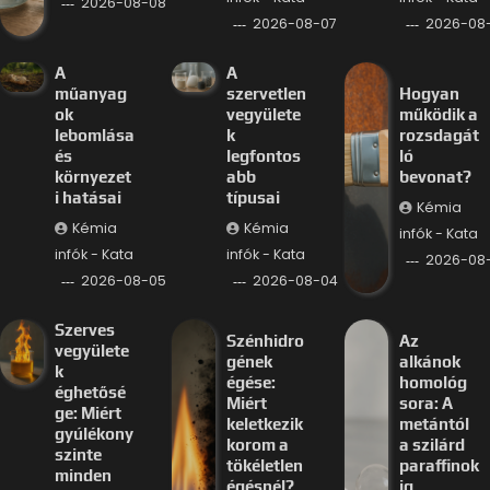
2026-08-08
2026-08-07
2026-08
A
A
műanyag
szervetlen
Hogyan
ok
vegyülete
működik a
lebomlása
k
rozsdagát
és
legfontos
ló
környezet
abb
bevonat?
i hatásai
típusai
Kémia
Kémia
Kémia
infók - Kata
infók - Kata
infók - Kata
2026-08
2026-08-05
2026-08-04
Szerves
Szénhidro
Az
vegyülete
gének
alkánok
k
égése:
homológ
éghetősé
Miért
sora: A
ge: Miért
keletkezik
metántól
gyúlékony
korom a
a szilárd
szinte
tökéletlen
paraffinok
minden
égésnél?
ig