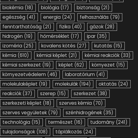
biokémia
(18)
biológia
(17)
biztonság
(21)
egészség
(41)
energia
(24)
felhasználás
(79)
fenntarthatóság
(21)
fizika
(40)
gázok
(28)
hidrogén
(19)
hőmérséklet
(17)
ipar
(35)
izoméria
(25)
kovalens kötés
(27)
kutatás
(15)
kémia
(610)
kémiai képlet
(21)
kémiai reakciók
(33)
kémiai szerkezet
(19)
képlet
(62)
környezet
(15)
környezetvédelem
(46)
laboratórium
(41)
molekulaképlet
(19)
molekulák
(194)
oktatás
(24)
reakciók
(37)
szerep
(15)
szerkezet
(38)
szerkezeti képlet
(18)
szerves kémia
(70)
szerves vegyületek
(79)
szénhidrogének
(35)
technológia
(15)
természet
(16)
tudomány
(241)
tulajdonságok
(108)
táplálkozás
(24)