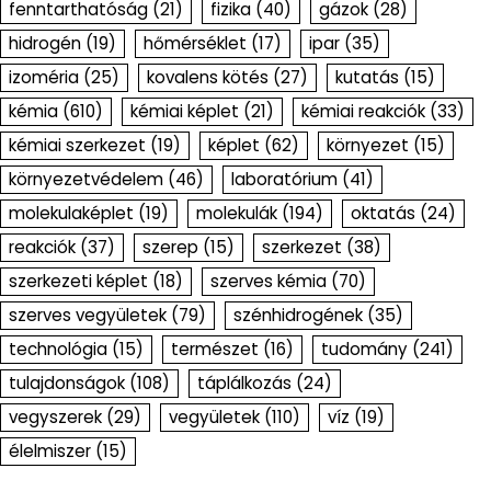
fenntarthatóság
(21)
fizika
(40)
gázok
(28)
hidrogén
(19)
hőmérséklet
(17)
ipar
(35)
izoméria
(25)
kovalens kötés
(27)
kutatás
(15)
kémia
(610)
kémiai képlet
(21)
kémiai reakciók
(33)
kémiai szerkezet
(19)
képlet
(62)
környezet
(15)
környezetvédelem
(46)
laboratórium
(41)
molekulaképlet
(19)
molekulák
(194)
oktatás
(24)
reakciók
(37)
szerep
(15)
szerkezet
(38)
szerkezeti képlet
(18)
szerves kémia
(70)
szerves vegyületek
(79)
szénhidrogének
(35)
technológia
(15)
természet
(16)
tudomány
(241)
tulajdonságok
(108)
táplálkozás
(24)
vegyszerek
(29)
vegyületek
(110)
víz
(19)
élelmiszer
(15)