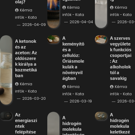
olaj?
Kémia
Kémia
Kémia
infók - Kata
infók - Kata
infók - Kata
2026-04-04
2026-03-
2026-04-09
A
A szerves
A ketonok
keményítő
vegyülete
és az
és a
k funkciós
aceton: Az
cellulóz:
csoportjai
oldószere
Óriásmole
: Az
k királya a
kulák a
alkoholok
kozmetiká
növényvil
tól a
ban
ágban
savakig
Kémia
Kémia
Kémia
infók - Kata
infók - Kata
infók - Kata
2026-03-20
2026-03-19
2026-03-
Az
A
A
energiaszi
hidrogén
hidrogén
ntek
molekula
molekula
felépítése
keletkezé
jelentőség