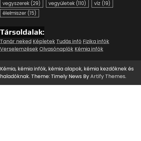
vegyszerek
(29)
vegyületek
(110)
víz
(19)
élelmiszer
(15)
Társoldalak:
Tanár neked
Képletek
Tudás infó
Fizika infók
Verselemzések
Olvasónaplók
Kémia infók
Kémia, kémia infók, kémia alapok, kémia kezdőknek és
haladóknak. Theme: Timely News By
Artify Themes
.