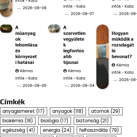
infók - Kata
infók - Kata
infók - Kata
2026-08-08
2026-08-07
2026-08
A
A
műanyag
szervetlen
Hogyan
ok
vegyülete
működik a
lebomlása
k
rozsdagát
és
legfontos
ló
környezet
abb
bevonat?
i hatásai
típusai
Kémia
Kémia
Kémia
infók - Kata
infók - Kata
infók - Kata
2026-08
2026-08-05
2026-08-04
Címkék
anyagismeret
(17)
anyagok
(118)
atomok
(29)
biokémia
(18)
biológia
(17)
biztonság
(21)
egészség
(41)
energia
(24)
felhasználás
(79)