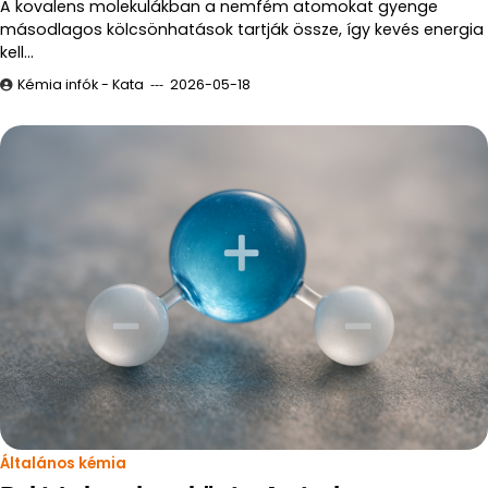
A kovalens molekulákban a nemfém atomokat gyenge
másodlagos kölcsönhatások tartják össze, így kevés energia
kell…
Kémia infók - Kata
2026-05-18
Általános kémia