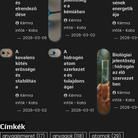
és
sének
e a
elrendező
energetik
kémiában
dése
ája
Kémia
Kémia
Kémia
infók - Kata
infók - Kata
infók - Kata
2026-03-02
2026-03-06
2026-03
A
A
Biológiai
kovalens
hidrogén
jelentőség
kötés
atom
: hidrogén
erőssége
szerkezet
az élő
és
e és
szervezet
stabilitás
tulajdons
ben
a
ágai
Kémia
Kémia
Kémia
infók - Kata
infók - Kata
infók - Kata
2026-03-
2026-03-02
2026-03-01
Címkék
anyagismeret
(17)
anyagok
(118)
atomok
(29)