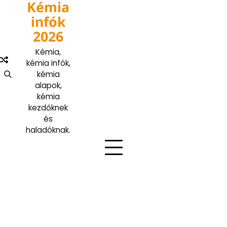
Kémia
Skip
to
infók
content
2026
Kémia,
kémia infók,
kémia
alapok,
kémia
kezdőknek
és
haladóknak.