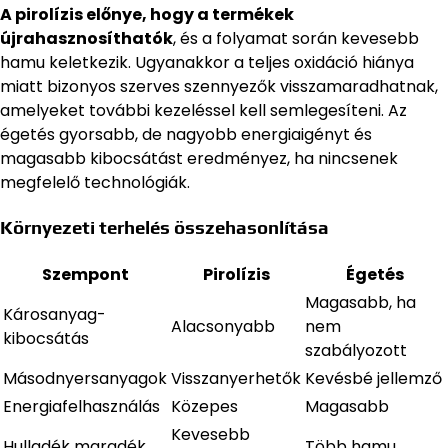
A pirolízis előnye, hogy a termékek
újrahasznosíthatók
, és a folyamat során kevesebb
hamu keletkezik. Ugyanakkor a teljes oxidáció hiánya
miatt bizonyos szerves szennyezők visszamaradhatnak,
amelyeket további kezeléssel kell semlegesíteni. Az
égetés gyorsabb, de nagyobb energiaigényt és
magasabb kibocsátást eredményez, ha nincsenek
megfelelő technológiák.
Környezeti terhelés összehasonlítása
Szempont
Pirolízis
Égetés
Magasabb, ha
Károsanyag-
Alacsonyabb
nem
kibocsátás
szabályozott
Másodnyersanyagok
Visszanyerhetők
Kevésbé jellemző
Energiafelhasználás
Közepes
Magasabb
Kevesebb
Hulladék maradék
Több hamu