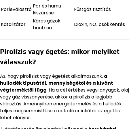
Por és hamu
Porleválasztó
Füstgáz tisztítás
kiszűrése
Káros gázok
Katalizátor
Dioxin, NOₓ csökkentés
bontása
Pirolízis vagy égetés: mikor melyiket
válasszuk?
Az, hogy pirolízist vagy égetést alkalmazzunk,
a
hulladék típusától, mennyiségétől és a kívánt
végterméktől függ
. Ha a cél értékes vegyi anyagok, olaj
vagy gáz visszanyerése, akkor a pirolízis a legjobb
választás. Amennyiben energiatermelés és a hulladék
teljes megsemmisítése a cél, akkor inkább az égetés
lehet előnyös.