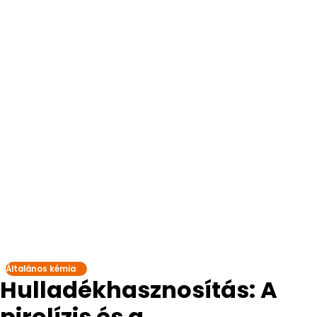
Általános kémia
Hulladékhasznosítás: A
pirolízis és a