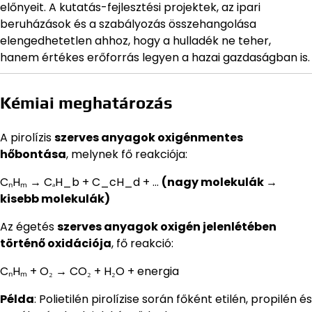
előnyeit. A kutatás-fejlesztési projektek, az ipari
beruházások és a szabályozás összehangolása
elengedhetetlen ahhoz, hogy a hulladék ne teher,
hanem értékes erőforrás legyen a hazai gazdaságban is.
Kémiai meghatározás
A pirolízis
szerves anyagok oxigénmentes
hőbontása
, melynek fő reakciója:
CₙHₘ → CₐH_b + C_cH_d + …
(nagy molekulák →
kisebb molekulák)
Az égetés
szerves anyagok oxigén jelenlétében
történő oxidációja
, fő reakció:
CₙHₘ + O₂ → CO₂ + H₂O + energia
Példa
: Polietilén pirolízise során főként etilén, propilén és