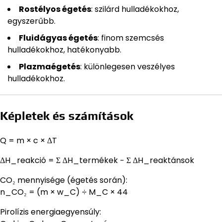
Rostélyos égetés
: szilárd hulladékokhoz,
egyszerűbb.
Fluidágyas égetés
: finom szemcsés
hulladékokhoz, hatékonyabb.
Plazmaégetés
: különlegesen veszélyes
hulladékokhoz.
Képletek és számítások
Q = m × c × ΔT
ΔH_reakció = Σ ΔH_termékek − Σ ΔH_reaktánsok
CO₂ mennyisége (égetés során):
n_CO₂ = (m × w_C) ÷ M_C × 44
Pirolízis energiaegyensúly: