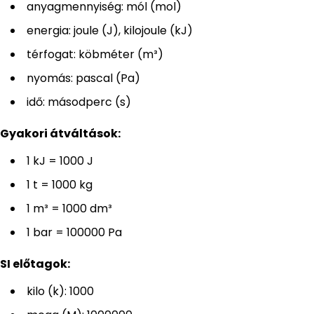
anyagmennyiség: mól (mol)
energia: joule (J), kilojoule (kJ)
térfogat: köbméter (m³)
nyomás: pascal (Pa)
idő: másodperc (s)
Gyakori átváltások:
1 kJ = 1000 J
1 t = 1000 kg
1 m³ = 1000 dm³
1 bar = 100000 Pa
SI előtagok:
kilo (k): 1000