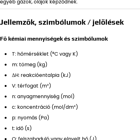
egyéb gázok, olajok képződnek.
Jellemzők, szimbólumok / jelölések
Fő kémiai mennyiségek és szimbólumok
T: hőmérséklet (°C vagy K)
m: tömeg (kg)
ΔH: reakcióentalpia (kJ)
V: térfogat (m³)
n: anyagmennyiség (mol)
c: koncentráció (mol/dm³)
p: nyomás (Pa)
t: idő (s)
Q: felszabaduló vagy elnyelt hő (J)