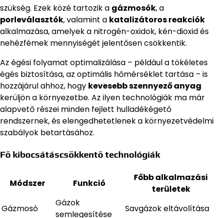
szükség. Ezek közé tartozik a
gázmosók
, a
porleválasztók
, valamint a
katalizátoros reakciók
alkalmazása, amelyek a nitrogén-oxidok, kén-dioxid és
nehézfémek mennyiségét jelentősen csökkentik.
Az égési folyamat optimalizálása – például a tökéletes
égés biztosítása, az optimális hőmérséklet tartása – is
hozzájárul ahhoz, hogy
kevesebb szennyező anyag
kerüljön a környezetbe. Az ilyen technológiák ma már
alapvető részei minden fejlett hulladékégető
rendszernek, és elengedhetetlenek a környezetvédelmi
szabályok betartásához.
Fő kibocsátáscsökkentő technológiák
Főbb alkalmazási
Módszer
Funkció
területek
Gázok
Gázmosó
Savgázok eltávolítása
semlegesítése