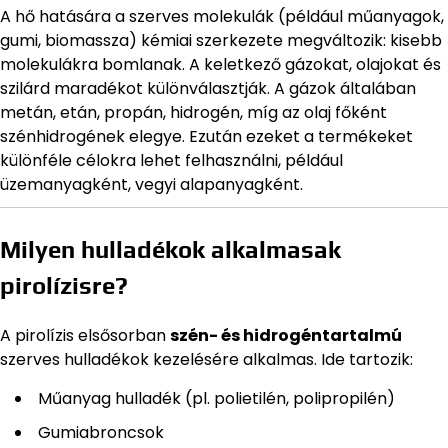
A hő hatására a szerves molekulák (például műanyagok,
gumi, biomassza) kémiai szerkezete megváltozik: kisebb
molekulákra bomlanak. A keletkező gázokat, olajokat és
szilárd maradékot különválasztják. A gázok általában
metán, etán, propán, hidrogén, míg az olaj főként
szénhidrogének elegye. Ezután ezeket a termékeket
különféle célokra lehet felhasználni, például
üzemanyagként, vegyi alapanyagként.
Milyen hulladékok alkalmasak
pirolízisre?
A pirolízis elsősorban
szén- és hidrogéntartalmú
szerves hulladékok kezelésére alkalmas. Ide tartozik:
Műanyag hulladék (pl. polietilén, polipropilén)
Gumiabroncsok