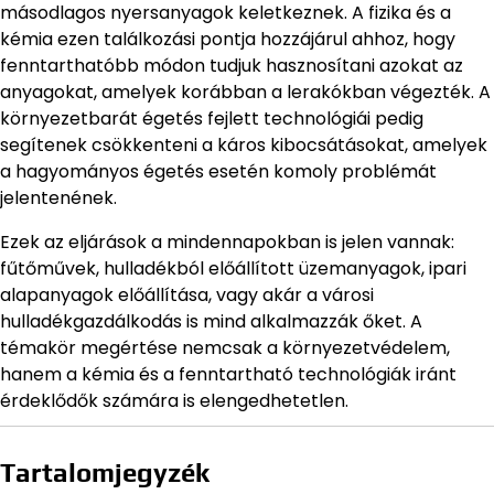
másodlagos nyersanyagok keletkeznek. A fizika és a
kémia ezen találkozási pontja hozzájárul ahhoz, hogy
fenntarthatóbb módon tudjuk hasznosítani azokat az
anyagokat, amelyek korábban a lerakókban végezték. A
környezetbarát égetés fejlett technológiái pedig
segítenek csökkenteni a káros kibocsátásokat, amelyek
a hagyományos égetés esetén komoly problémát
jelentenének.
Ezek az eljárások a mindennapokban is jelen vannak:
fűtőművek, hulladékból előállított üzemanyagok, ipari
alapanyagok előállítása, vagy akár a városi
hulladékgazdálkodás is mind alkalmazzák őket. A
témakör megértése nemcsak a környezetvédelem,
hanem a kémia és a fenntartható technológiák iránt
érdeklődők számára is elengedhetetlen.
Tartalomjegyzék