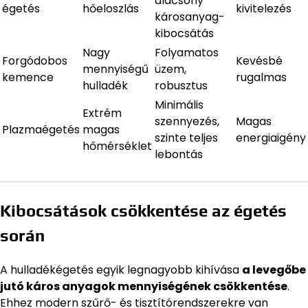
alacsony
égetés
hőeloszlás
kivitelezés
károsanyag-
kibocsátás
Nagy
Folyamatos
Forgódobos
Kevésbé
mennyiségű
üzem,
kemence
rugalmas
hulladék
robusztus
Minimális
Extrém
szennyezés,
Magas
Plazmaégetés
magas
szinte teljes
energiaigény
hőmérséklet
lebontás
Kibocsátások csökkentése az égetés
során
A hulladékégetés egyik legnagyobb kihívása
a levegőbe
jutó káros anyagok mennyiségének csökkentése
.
Ehhez modern szűrő- és tisztítórendszerekre van