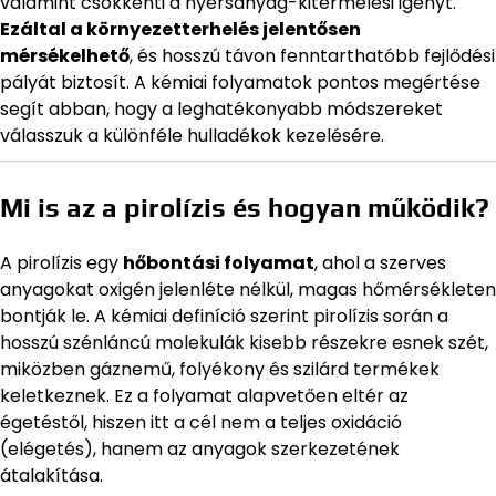
valamint csökkenti a nyersanyag-kitermelési igényt.
Ezáltal a környezetterhelés jelentősen
mérsékelhető
, és hosszú távon fenntarthatóbb fejlődési
pályát biztosít. A kémiai folyamatok pontos megértése
segít abban, hogy a leghatékonyabb módszereket
válasszuk a különféle hulladékok kezelésére.
Mi is az a pirolízis és hogyan működik?
A pirolízis egy
hőbontási folyamat
, ahol a szerves
anyagokat oxigén jelenléte nélkül, magas hőmérsékleten
bontják le. A kémiai definíció szerint pirolízis során a
hosszú szénláncú molekulák kisebb részekre esnek szét,
miközben gáznemű, folyékony és szilárd termékek
keletkeznek. Ez a folyamat alapvetően eltér az
égetéstől, hiszen itt a cél nem a teljes oxidáció
(elégetés), hanem az anyagok szerkezetének
átalakítása.