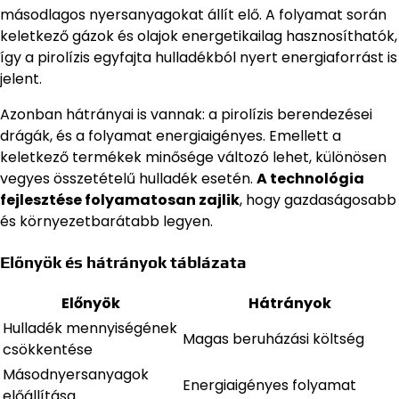
másodlagos nyersanyagokat állít elő. A folyamat során
keletkező gázok és olajok energetikailag hasznosíthatók,
így a pirolízis egyfajta hulladékból nyert energiaforrást is
jelent.
Azonban hátrányai is vannak: a pirolízis berendezései
drágák, és a folyamat energiaigényes. Emellett a
keletkező termékek minősége változó lehet, különösen
vegyes összetételű hulladék esetén.
A technológia
fejlesztése folyamatosan zajlik
, hogy gazdaságosabb
és környezetbarátabb legyen.
Előnyök és hátrányok táblázata
Előnyök
Hátrányok
Hulladék mennyiségének
Magas beruházási költség
csökkentése
Másodnyersanyagok
Energiaigényes folyamat
előállítása