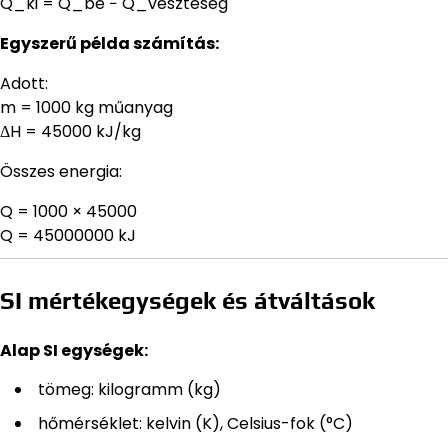
Q_ki = Q_be − Q_veszteség
Egyszerű példa számítás:
Adott:
m = 1000 kg műanyag
ΔH = 45000 kJ/kg
Összes energia:
Q = 1000 × 45000
Q = 45000000 kJ
SI mértékegységek és átváltások
Alap SI egységek:
tömeg: kilogramm (kg)
hőmérséklet: kelvin (K), Celsius-fok (°C)