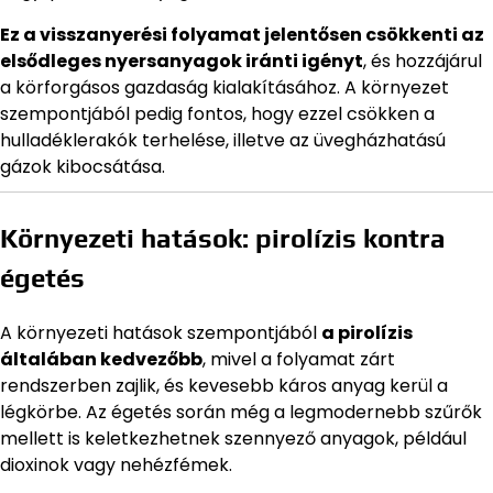
Ez a visszanyerési folyamat jelentősen csökkenti az
elsődleges nyersanyagok iránti igényt
, és hozzájárul
a körforgásos gazdaság kialakításához. A környezet
szempontjából pedig fontos, hogy ezzel csökken a
hulladéklerakók terhelése, illetve az üvegházhatású
gázok kibocsátása.
Környezeti hatások: pirolízis kontra
égetés
A környezeti hatások szempontjából
a pirolízis
általában kedvezőbb
, mivel a folyamat zárt
rendszerben zajlik, és kevesebb káros anyag kerül a
légkörbe. Az égetés során még a legmodernebb szűrők
mellett is keletkezhetnek szennyező anyagok, például
dioxinok vagy nehézfémek.