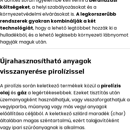
A döntés során figyelembe kell venni a
beruházási
költségeket
, a helyi szabályozásokat és a
környezetvédelmi elvárásokat is.
A legkorszerűbb
rendszerek gyakran kombinálják a két
technológiát
, hogy a lehető legtöbbet hozzák ki a
hulladékból, és a lehető legkisebb környezeti lábnyomot
hagyják maguk után.
Újrahasznosítható anyagok
visszanyerése pirolízissel
A pirolízis során keletkező termékek közül a
pirolízis
olaj
és
gáz
a legértékesebbek. Ezeket tisztítás után
üzemanyagként használhatjuk, vagy visszaforgathatjuk a
vegyiparba, műanyag vagy más vegyi anyagok
előállítása céljából. A keletkező szilárd maradék (char)
általában magas széntartalmú, ezért talajjavítóként
vagy ipari szűrőanyagnak is alkalmas.