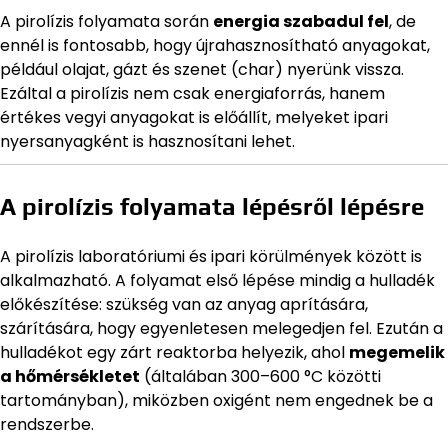
A pirolízis folyamata során
energia szabadul fel
, de
ennél is fontosabb, hogy újrahasznosítható anyagokat,
például olajat, gázt és szenet (char) nyerünk vissza.
Ezáltal a pirolízis nem csak energiaforrás, hanem
értékes vegyi anyagokat is előállít, melyeket ipari
nyersanyagként is hasznosítani lehet.
A pirolízis folyamata lépésről lépésre
A pirolízis laboratóriumi és ipari körülmények között is
alkalmazható. A folyamat első lépése mindig a hulladék
előkészítése: szükség van az anyag aprítására,
szárítására, hogy egyenletesen melegedjen fel. Ezután a
hulladékot egy zárt reaktorba helyezik, ahol
megemelik
a hőmérsékletet
(általában 300–600 °C közötti
tartományban), miközben oxigént nem engednek be a
rendszerbe.