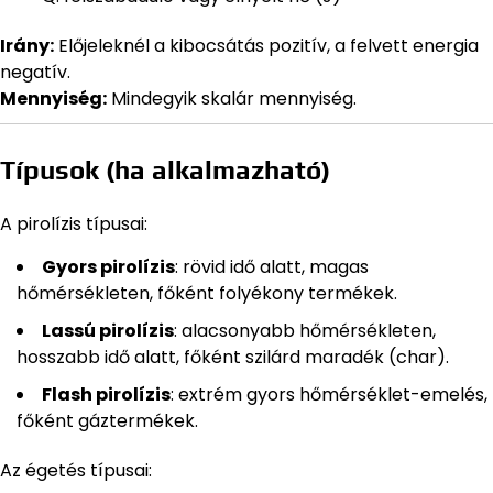
Irány:
Előjeleknél a kibocsátás pozitív, a felvett energia
negatív.
Mennyiség:
Mindegyik skalár mennyiség.
Típusok (ha alkalmazható)
A pirolízis típusai:
Gyors pirolízis
: rövid idő alatt, magas
hőmérsékleten, főként folyékony termékek.
Lassú pirolízis
: alacsonyabb hőmérsékleten,
hosszabb idő alatt, főként szilárd maradék (char).
Flash pirolízis
: extrém gyors hőmérséklet-emelés,
főként gáztermékek.
Az égetés típusai: