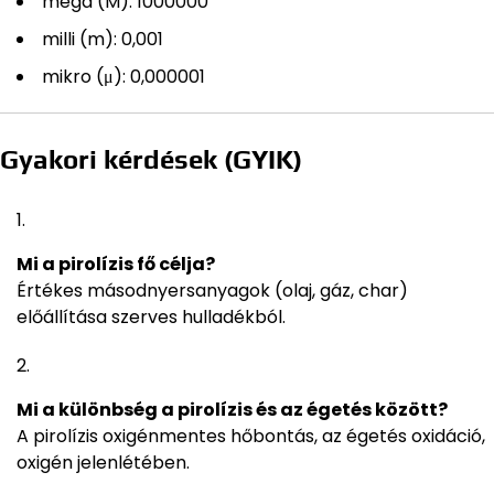
mega (M): 1000000
milli (m): 0,001
mikro (μ): 0,000001
Gyakori kérdések (GYIK)
Mi a pirolízis fő célja?
Értékes másodnyersanyagok (olaj, gáz, char)
előállítása szerves hulladékból.
Mi a különbség a pirolízis és az égetés között?
A pirolízis oxigénmentes hőbontás, az égetés oxidáció,
oxigén jelenlétében.