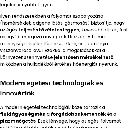
legalacsonyabb legyen.
Ilyen rendszerekben a folyamat szabályozása
(hőmérséklet, oxigénellátás, gázmosás) biztosítja, hogy
az égés
teljes és tökéletes legyen
, kevesebb dioxin, füst
és egyéb mérgező anyag keletkezzen. A hamu
mennyisége is jelentősen csökken, és az energia
visszanyerése javul. Ezekkel a megoldásokkal a
környezet szennyezése
jelentősen mérsékelhető
,
miközben a hulladékból értékes hőenergiát nyerünk.
Modern égetési technológiák és
innovációk
A modern égetési technológiák közé tartozik a
fluidágyas égetés
, a
forgódobos kemencék
és a
plazmaégetés
. Ezek lényege, hogy az égési folyamat
szabályozottabb, hatékonyabb, és alacsonyabb