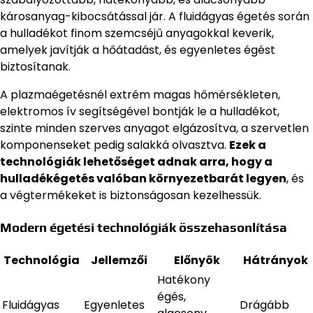
károsanyag-kibocsátással jár. A fluidágyas égetés során
a hulladékot finom szemcséjű anyagokkal keverik,
amelyek javítják a hőátadást, és egyenletes égést
biztosítanak.
A plazmaégetésnél extrém magas hőmérsékleten,
elektromos ív segítségével bontják le a hulladékot,
szinte minden szerves anyagot elgázosítva, a szervetlen
komponenseket pedig salakká olvasztva.
Ezek a
technológiák lehetőséget adnak arra, hogy a
hulladékégetés valóban környezetbarát legyen
, és
a végtermékeket is biztonságosan kezelhessük.
Modern égetési technológiák összehasonlítása
Technológia
Jellemzői
Előnyök
Hátrányok
Hatékony
égés,
Fluidágyas
Egyenletes
Drágább