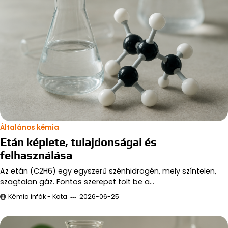
Általános kémia
Etán képlete, tulajdonságai és
felhasználása
Az etán (C2H6) egy egyszerű szénhidrogén, mely színtelen,
szagtalan gáz. Fontos szerepet tölt be a…
Kémia infók - Kata
2026-06-25