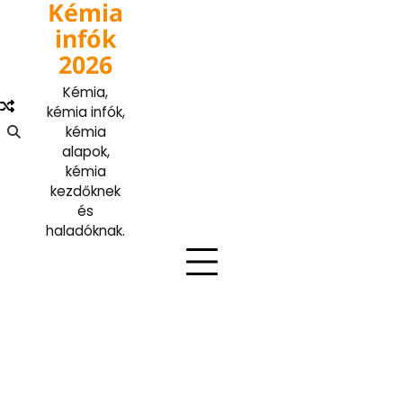
Kémia
Skip
to
infók
content
2026
Kémia,
kémia infók,
kémia
alapok,
kémia
kezdőknek
és
haladóknak.