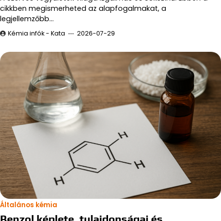
cikkben megismerheted az alapfogalmakat, a
legjellemzőbb…
Kémia infók - Kata
2026-07-29
Általános kémia
Benzol képlete, tulajdonságai és