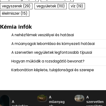
vegyszerek
(29)
vegyületek
(110)
víz
(19)
élelmiszer
(15)
Kémia infók
A nehézfémek veszélyei és hatásai
A műanyagok lebomlása és környezeti hatásai
A szervetlen vegyületek legfontosabb típusai
Hogyan működik a rozsdagátló bevonat?
Karbonátion képlete, tulajdonságai és szerepe
A
A
A
műanyag
szervetlen