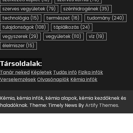
szerves vegyületek
(79)
szénhidrogének
(35)
technológia
(15)
természet
(16)
tudomány
(240)
tulajdonságok
(108)
táplálkozás
(24)
vegyszerek
(29)
vegyületek
(110)
víz
(19)
élelmiszer
(15)
Társoldalak:
Tanár neked
Képletek
Tudás infó
Fizika infók
Verselemzések
Olvasónaplók
Kémia infók
Kémia, kémia infók, kémia alapok, kémia kezdőknek és
haladóknak. Theme: Timely News By
Artify Themes
.