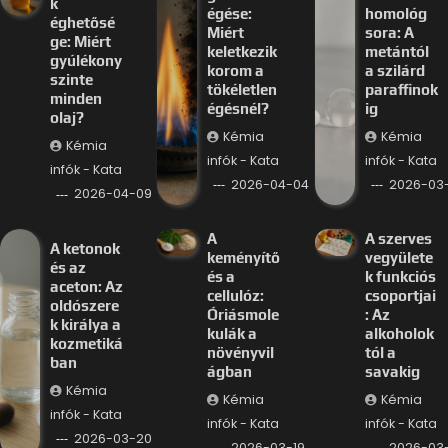
k
égése:
homológ
éghetősé
Miért
sora: A
ge: Miért
keletkezik
metántól
gyúlékony
korom a
a szilárd
szinte
tökéletlen
paraffinok
minden
égésnél?
ig
olaj?
Kémia
Kémia
Kémia
infók - Kata
infók - Kata
infók - Kata
2026-04-04
2026-03-
2026-04-09
A
A szerves
A ketonok
keményítő
vegyülete
és az
és a
k funkciós
aceton: Az
cellulóz:
csoportjai
oldószere
Óriásmole
: Az
k királya a
kulák a
alkoholok
kozmetiká
növényvil
tól a
ban
ágban
savakig
Kémia
Kémia
Kémia
infók - Kata
infók - Kata
infók - Kata
2026-03-20
2026-03-19
2026-03-