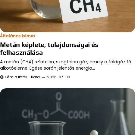
Általános kémia
Metán képlete, tulajdonságai és
felhasználása
A metán (CH4) színtelen, szagtalan gáz, amely a földgáz fő
alkotóeleme. Égése során jelentős energia…
Kémia infók - Kata
2026-07-03