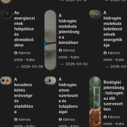
Az
A
A
energiaszi
hidrogén
hidrogén
ntek
molekula
molekula
felépítése
keletkezé
jelentőség
és
sének
e a
elrendező
energetik
kémiában
dése
ája
Kémia
Kémia
Kémia
infók - Kata
infók - Kata
infók - Kata
2026-03-02
2026-03-06
2026-03
A
A
Biológiai
kovalens
hidrogén
jelentőség
kötés
atom
: hidrogén
erőssége
szerkezet
az élő
és
e és
szervezet
stabilitás
tulajdons
ben
a
ágai
Kémia
Kémia
Kémia
infók - Kata
infók - Kata
infók - Kata