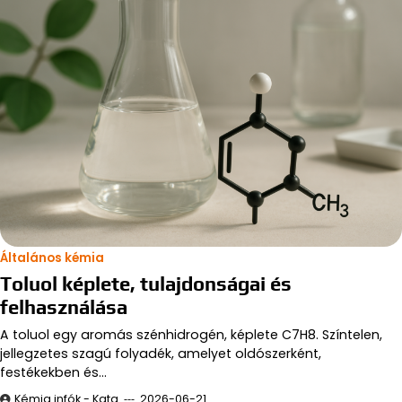
Általános kémia
Toluol képlete, tulajdonságai és
felhasználása
A toluol egy aromás szénhidrogén, képlete C7H8. Színtelen,
jellegzetes szagú folyadék, amelyet oldószerként,
festékekben és…
Kémia infók - Kata
2026-06-21