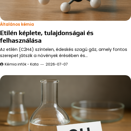
Általános kémia
Etilén képlete, tulajdonságai és
felhasználása
Az etilén (C2H4) színtelen, édeskés szagú gáz, amely fontos
szerepet játszik a növények érésében és…
Kémia infók - Kata
2026-07-07