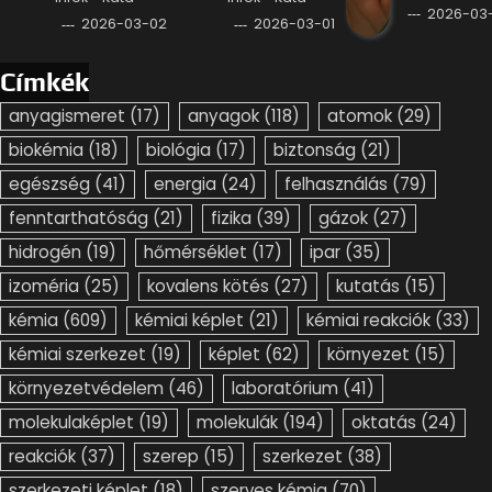
2026-03-
2026-03-02
2026-03-01
Címkék
anyagismeret
(17)
anyagok
(118)
atomok
(29)
biokémia
(18)
biológia
(17)
biztonság
(21)
egészség
(41)
energia
(24)
felhasználás
(79)
fenntarthatóság
(21)
fizika
(39)
gázok
(27)
hidrogén
(19)
hőmérséklet
(17)
ipar
(35)
izoméria
(25)
kovalens kötés
(27)
kutatás
(15)
kémia
(609)
kémiai képlet
(21)
kémiai reakciók
(33)
kémiai szerkezet
(19)
képlet
(62)
környezet
(15)
környezetvédelem
(46)
laboratórium
(41)
molekulaképlet
(19)
molekulák
(194)
oktatás
(24)
reakciók
(37)
szerep
(15)
szerkezet
(38)
szerkezeti képlet
(18)
szerves kémia
(70)