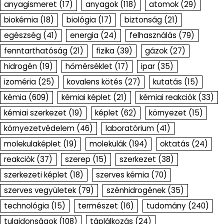
anyagismeret
(17)
anyagok
(118)
atomok
(29)
biokémia
(18)
biológia
(17)
biztonság
(21)
egészség
(41)
energia
(24)
felhasználás
(79)
fenntarthatóság
(21)
fizika
(39)
gázok
(27)
hidrogén
(19)
hőmérséklet
(17)
ipar
(35)
izoméria
(25)
kovalens kötés
(27)
kutatás
(15)
kémia
(609)
kémiai képlet
(21)
kémiai reakciók
(33)
kémiai szerkezet
(19)
képlet
(62)
környezet
(15)
környezetvédelem
(46)
laboratórium
(41)
molekulaképlet
(19)
molekulák
(194)
oktatás
(24)
reakciók
(37)
szerep
(15)
szerkezet
(38)
szerkezeti képlet
(18)
szerves kémia
(70)
szerves vegyületek
(79)
szénhidrogének
(35)
technológia
(15)
természet
(16)
tudomány
(240)
tulajdonságok
(108)
táplálkozás
(24)