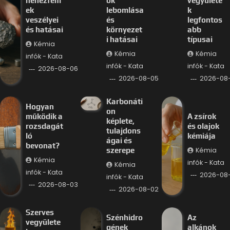
nehézfém
ok
vegyülete
ek
lebomlása
k
veszélyei
és
legfontos
és hatásai
környezet
abb
i hatásai
típusai
Kémia
Kémia
Kémia
infók - Kata
infók - Kata
infók - Kata
2026-08-06
2026-08-05
2026-08
Karbonáti
Hogyan
on
működik a
A zsírok
képlete,
rozsdagát
és olajok
tulajdons
ló
kémiája
ágai és
bevonat?
Kémia
szerepe
Kémia
infók - Kata
Kémia
infók - Kata
2026-08-
infók - Kata
2026-08-03
2026-08-02
Szerves
Szénhidro
Az
vegyülete
gének
alkánok