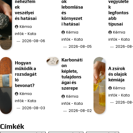
nehézfém
ok
vegyülete
ek
lebomlása
k
veszélyei
és
legfontos
és hatásai
környezet
abb
i hatásai
típusai
Kémia
Kémia
Kémia
infók - Kata
infók - Kata
infók - Kata
2026-08-06
2026-08-05
2026-08
Karbonáti
Hogyan
on
működik a
A zsírok
képlete,
rozsdagát
és olajok
tulajdons
ló
kémiája
ágai és
bevonat?
Kémia
szerepe
Kémia
infók - Kata
Kémia
infók - Kata
2026-08-
infók - Kata
2026-08-03
2026-08-02
Címkék