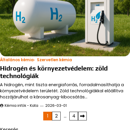
Általános kémia
Szervetlen kémia
Hidrogén és környezetvédelem: zöld
technológiák
A hidrogén, mint tiszta energiaforrás, forradalmasíthatja a
környezetvédelem területét. Zöld technológiákkal előállítva
hozzájárulhat a károsanyag-kibocsátás…
Kémia infók - Kata
2026-03-01
Bejegyzések
1
2
…
4
lapozása
Keresés