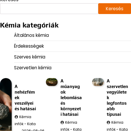
Keresés
Kémia kategóriák
Általános kémia
Érdekességek
Szerves kémia
Szervetlen kémia
A
A
A
műanyag
szervetlen
nehézfém
ok
vegyülete
ek
lebomlása
k
veszélyei
és
legfontos
és hatásai
környezet
abb
i hatásai
típusai
Kémia
Kémia
Kémia
infók - Kata
infók - Kata
infók - Kata
2026-08-06