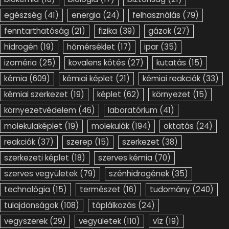
egészség
(41)
energia
(24)
felhasználás
(79)
fenntarthatóság
(21)
fizika
(39)
gázok
(27)
hidrogén
(19)
hőmérséklet
(17)
ipar
(35)
izoméria
(25)
kovalens kötés
(27)
kutatás
(15)
kémia
(609)
kémiai képlet
(21)
kémiai reakciók
(33)
kémiai szerkezet
(19)
képlet
(62)
környezet
(15)
környezetvédelem
(46)
laboratórium
(41)
molekulaképlet
(19)
molekulák
(194)
oktatás
(24)
reakciók
(37)
szerep
(15)
szerkezet
(38)
szerkezeti képlet
(18)
szerves kémia
(70)
szerves vegyületek
(79)
szénhidrogének
(35)
technológia
(15)
természet
(16)
tudomány
(240)
tulajdonságok
(108)
táplálkozás
(24)
vegyszerek
(29)
vegyületek
(110)
víz
(19)