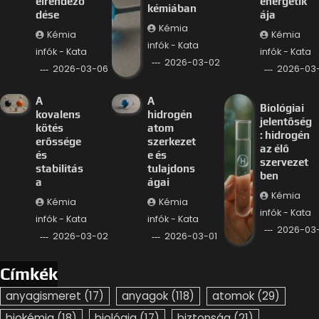
elrendező
energetik
kémiában
dése
ája
Kémia
Kémia
Kémia
infók - Kata
infók - Kata
infók - Kata
2026-03-02
2026-03-06
2026-03
A
A
Biológiai
kovalens
hidrogén
jelentőség
kötés
atom
: hidrogén
erőssége
szerkezet
az élő
és
e és
szervezet
stabilitás
tulajdons
ben
a
ágai
Kémia
Kémia
Kémia
infók - Kata
infók - Kata
infók - Kata
2026-03-
2026-03-02
2026-03-01
Címkék
anyagismeret
(17)
anyagok
(118)
atomok
(29)
biokémia
(18)
biológia
(17)
biztonság
(21)