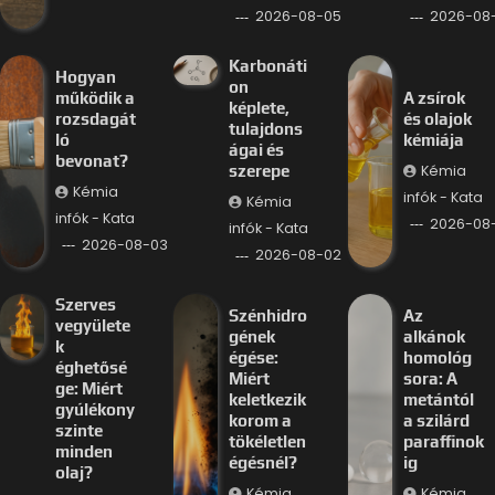
2026-08-05
2026-08
Karbonáti
Hogyan
on
működik a
A zsírok
képlete,
rozsdagát
és olajok
tulajdons
ló
kémiája
ágai és
bevonat?
Kémia
szerepe
Kémia
infók - Kata
Kémia
infók - Kata
2026-08-
infók - Kata
2026-08-03
2026-08-02
Szerves
Szénhidro
Az
vegyülete
gének
alkánok
k
égése:
homológ
éghetősé
Miért
sora: A
ge: Miért
keletkezik
metántól
gyúlékony
korom a
a szilárd
szinte
tökéletlen
paraffinok
minden
égésnél?
ig
olaj?
Kémia
Kémia