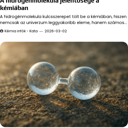
A hidrogénmolekula jelentősége a
kémiában
A hidrogénmolekula kulcsszerepet tölt be a kémiában, hiszen
nemcsak az univerzum leggyakoribb eleme, hanem számos…
Kémia infók - Kata
2026-03-02