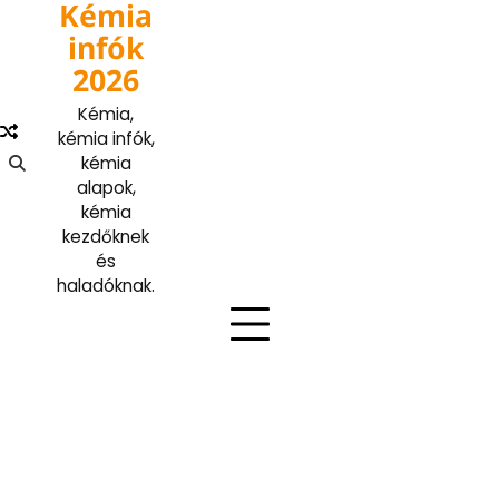
Kémia
Skip
to
infók
content
2026
Kémia,
kémia infók,
kémia
alapok,
kémia
kezdőknek
és
haladóknak.