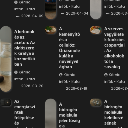
Kémia
infók - Kata
infók - Kata
infók - Kata
2026-04-04
2026-03-
2026-04-09
A
A szerves
A ketonok
keményítő
vegyülete
és az
és a
k funkciós
aceton: Az
cellulóz:
csoportjai
oldószere
Óriásmole
: Az
k királya a
kulák a
alkoholok
kozmetiká
növényvil
tól a
ban
ágban
savakig
Kémia
Kémia
Kémia
infók - Kata
infók - Kata
infók - Kata
2026-03-20
2026-03-19
2026-03-
Az
A
A
energiaszi
hidrogén
hidrogén
ntek
molekula
molekula
felépítése
keletkezé
jelentőség
és
sének
e a