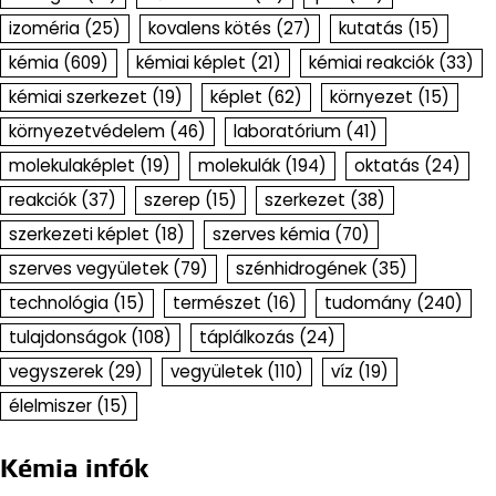
izoméria
(25)
kovalens kötés
(27)
kutatás
(15)
kémia
(609)
kémiai képlet
(21)
kémiai reakciók
(33)
kémiai szerkezet
(19)
képlet
(62)
környezet
(15)
környezetvédelem
(46)
laboratórium
(41)
molekulaképlet
(19)
molekulák
(194)
oktatás
(24)
reakciók
(37)
szerep
(15)
szerkezet
(38)
szerkezeti képlet
(18)
szerves kémia
(70)
szerves vegyületek
(79)
szénhidrogének
(35)
technológia
(15)
természet
(16)
tudomány
(240)
tulajdonságok
(108)
táplálkozás
(24)
vegyszerek
(29)
vegyületek
(110)
víz
(19)
élelmiszer
(15)
Kémia infók