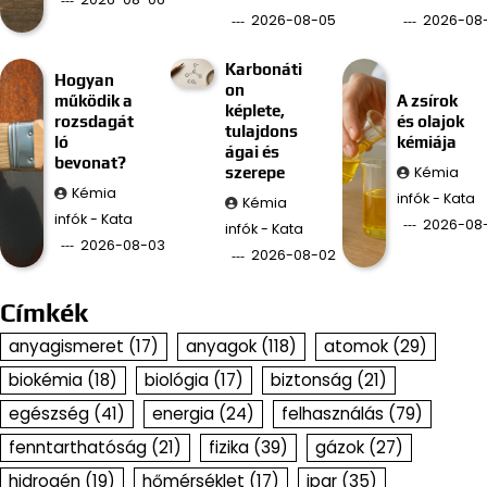
2026-08-05
2026-08
Karbonáti
Hogyan
on
működik a
A zsírok
képlete,
rozsdagát
és olajok
tulajdons
ló
kémiája
ágai és
bevonat?
Kémia
szerepe
Kémia
infók - Kata
Kémia
infók - Kata
2026-08-
infók - Kata
2026-08-03
2026-08-02
Címkék
anyagismeret
(17)
anyagok
(118)
atomok
(29)
biokémia
(18)
biológia
(17)
biztonság
(21)
egészség
(41)
energia
(24)
felhasználás
(79)
fenntarthatóság
(21)
fizika
(39)
gázok
(27)
hidrogén
(19)
hőmérséklet
(17)
ipar
(35)