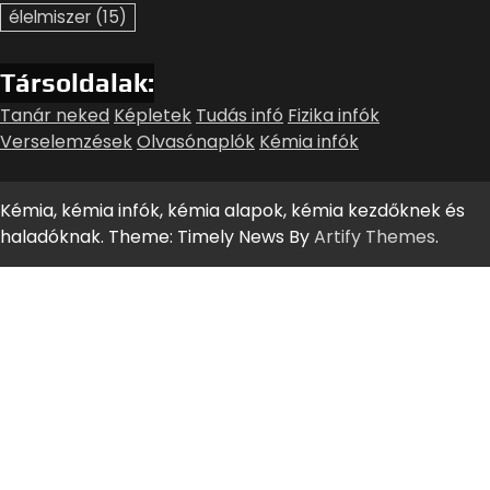
élelmiszer
(15)
Társoldalak:
Tanár neked
Képletek
Tudás infó
Fizika infók
Verselemzések
Olvasónaplók
Kémia infók
Kémia, kémia infók, kémia alapok, kémia kezdőknek és
haladóknak. Theme: Timely News By
Artify Themes
.