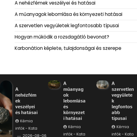
A nehézfémek veszélyei és hatásai
A műanyagok lebomlása és környezeti hatásai
A szervetlen vegyületek legfontosabb típusai
Hogyan működik a rozsdagátló bevonat?
Karbonátion képlete, tulajdonságai és szerepe
A
A
A
műanyag
szervetlen
nehézfém
ok
vegyülete
ek
lebomlása
k
veszélyei
és
legfontos
és hatásai
környezet
abb
i hatásai
típusai
Kémia
Kémia
Kémia
infók - Kata
infók - Kata
infók - Kata
2026-08-06