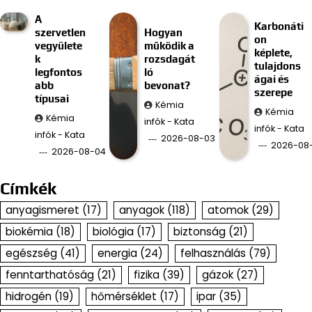
A
Karbonáti
szervetlen
Hogyan
on
vegyülete
működik a
képlete,
k
rozsdagát
tulajdons
legfontos
ló
ágai és
abb
bevonat?
szerepe
típusai
Kémia
Kémia
Kémia
infók - Kata
infók - Kata
infók - Kata
2026-08-03
2026-08
2026-08-04
Címkék
anyagismeret
(17)
anyagok
(118)
atomok
(29)
biokémia
(18)
biológia
(17)
biztonság
(21)
egészség
(41)
energia
(24)
felhasználás
(79)
fenntarthatóság
(21)
fizika
(39)
gázok
(27)
hidrogén
(19)
hőmérséklet
(17)
ipar
(35)