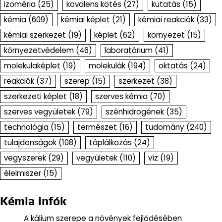
izoméria
(25)
kovalens kötés
(27)
kutatás
(15)
kémia
(609)
kémiai képlet
(21)
kémiai reakciók
(33)
kémiai szerkezet
(19)
képlet
(62)
környezet
(15)
környezetvédelem
(46)
laboratórium
(41)
molekulaképlet
(19)
molekulák
(194)
oktatás
(24)
reakciók
(37)
szerep
(15)
szerkezet
(38)
szerkezeti képlet
(18)
szerves kémia
(70)
szerves vegyületek
(79)
szénhidrogének
(35)
technológia
(15)
természet
(16)
tudomány
(240)
tulajdonságok
(108)
táplálkozás
(24)
vegyszerek
(29)
vegyületek
(110)
víz
(19)
élelmiszer
(15)
Kémia infók
A kálium szerepe a növények fejlődésében