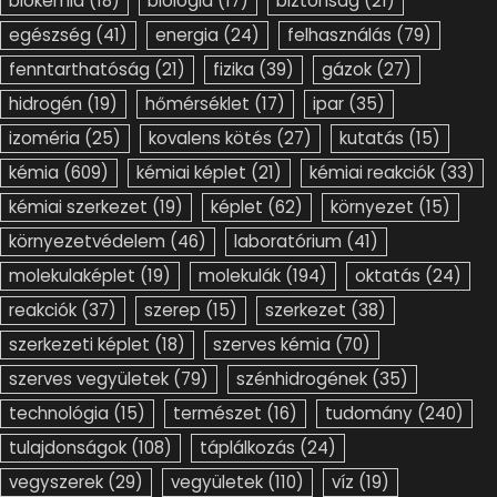
biokémia
(18)
biológia
(17)
biztonság
(21)
egészség
(41)
energia
(24)
felhasználás
(79)
fenntarthatóság
(21)
fizika
(39)
gázok
(27)
hidrogén
(19)
hőmérséklet
(17)
ipar
(35)
izoméria
(25)
kovalens kötés
(27)
kutatás
(15)
kémia
(609)
kémiai képlet
(21)
kémiai reakciók
(33)
kémiai szerkezet
(19)
képlet
(62)
környezet
(15)
környezetvédelem
(46)
laboratórium
(41)
molekulaképlet
(19)
molekulák
(194)
oktatás
(24)
reakciók
(37)
szerep
(15)
szerkezet
(38)
szerkezeti képlet
(18)
szerves kémia
(70)
szerves vegyületek
(79)
szénhidrogének
(35)
technológia
(15)
természet
(16)
tudomány
(240)
tulajdonságok
(108)
táplálkozás
(24)
vegyszerek
(29)
vegyületek
(110)
víz
(19)