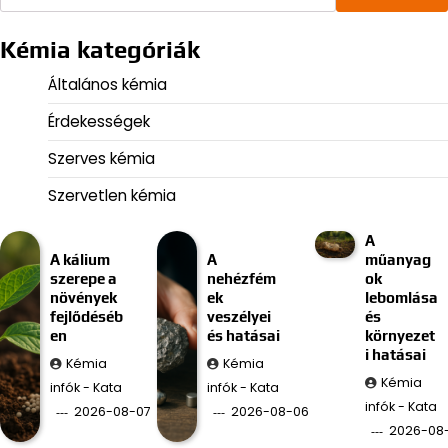
Kémia kategóriák
Általános kémia
Érdekességek
Szerves kémia
Szervetlen kémia
A
A kálium
A
műanyag
szerepe a
nehézfém
ok
növények
ek
lebomlása
fejlődéséb
veszélyei
és
en
és hatásai
környezet
i hatásai
Kémia
Kémia
Kémia
infók - Kata
infók - Kata
infók - Kata
2026-08-07
2026-08-06
2026-08