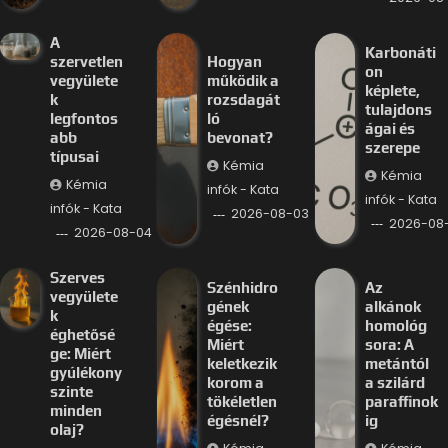
A
Karbonáti
szervetlen
Hogyan
on
vegyülete
működik a
képlete,
k
rozsdagát
tulajdons
legfontos
ló
ágai és
abb
bevonat?
szerepe
típusai
Kémia
Kémia
Kémia
infók - Kata
infók - Kata
infók - Kata
2026-08-03
2026-08
2026-08-04
Szerves
Szénhidro
Az
vegyülete
gének
alkánok
k
égése:
homológ
éghetősé
Miért
sora: A
ge: Miért
keletkezik
metántól
gyúlékony
korom a
a szilárd
szinte
tökéletlen
paraffinok
minden
égésnél?
ig
olaj?