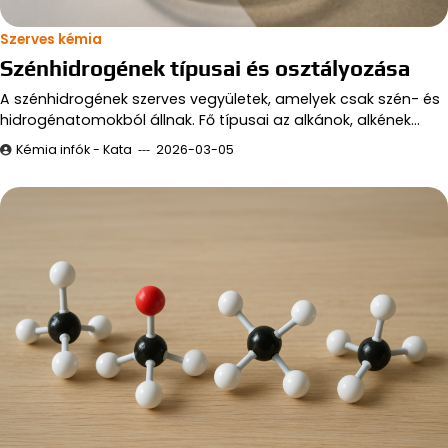
Szerves kémia
Szénhidrogének típusai és osztályozása
A szénhidrogének szerves vegyületek, amelyek csak szén- és
hidrogénatomokból állnak. Fő típusai az alkánok, alkének…
Kémia infók - Kata
2026-03-05