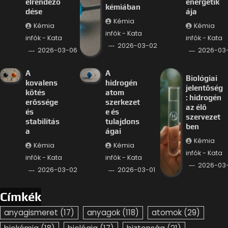
elrendező
energetik
kémiában
dése
ája
Kémia
Kémia
Kémia
infók - Kata
infók - Kata
infók - Kata
2026-03-02
2026-03-06
2026-03
A
A
Biológiai
kovalens
hidrogén
jelentőség
kötés
atom
: hidrogén
erőssége
szerkezet
az élő
és
e és
szervezet
stabilitás
tulajdons
ben
a
ágai
Kémia
Kémia
Kémia
infók - Kata
infók - Kata
infók - Kata
2026-03-
2026-03-02
2026-03-01
Címkék
anyagismeret
(17)
anyagok
(118)
atomok
(29)