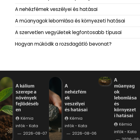
A nehézfémek veszélyei és hatásai
A műanyagok lebomlása és környezeti hatásai
A szervetlen vegyületek legfontosabb típusai
Hogyan működik a rozsdagátló bevonat?
A
A kálium
A
műanyag
szerepe a
nehézfém
ok
növények
ek
lebomlása
fejlődéséb
veszélyei
és
en
és hatásai
környezet
i hatásai
Kémia
Kémia
Kémia
infók - Kata
infók - Kata
infók - Kata
2026-08-07
2026-08-06
2026-08