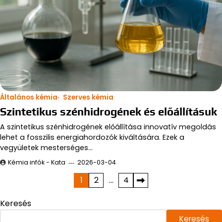
Általános kémia
Szerves kémia
Szintetikus szénhidrogének és előállításuk
A szintetikus szénhidrogének előállítása innovatív megoldás
lehet a fosszilis energiahordozók kiváltására. Ezek a
vegyületek mesterséges…
Kémia infók - Kata
2026-03-04
Bejegyzések
1
2
…
4
lapozása
Keresés
Keresés