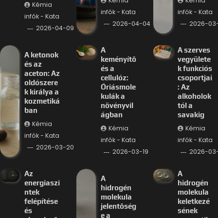
Kémia
Kémia
Kémia
infók - Kata
infók - Kata
infók - Kata
2026-04-04
2026-03-
2026-04-09
A
A szerves
A ketonok
keményítő
vegyülete
és az
és a
k funkciós
aceton: Az
cellulóz:
csoportjai
oldószere
Óriásmole
: Az
k királya a
kulák a
alkoholok
kozmetiká
növényvil
tól a
ban
ágban
savakig
Kémia
Kémia
Kémia
infók - Kata
infók - Kata
infók - Kata
2026-03-20
2026-03-19
2026-03-
Az
A
A
energiaszi
hidrogén
hidrogén
ntek
molekula
molekula
felépítése
keletkezé
jelentőség
és
sének
e a