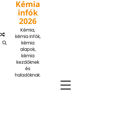
Kémia
Skip
to
infók
content
2026
Kémia,
kémia infók,
kémia
alapok,
kémia
kezdőknek
és
haladóknak.