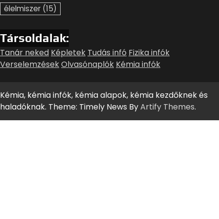
élelmiszer
(15)
Társoldalak:
Tanár neked
Képletek
Tudás infó
Fizika infók
Verselemzések
Olvasónaplók
Kémia infók
Kémia, kémia infók, kémia alapok, kémia kezdőknek és
haladóknak. Theme: Timely News By
Artify Themes
.