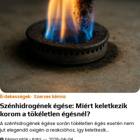
Érdekességek
Szerves kémia
Szénhidrogének égése: Miért keletkezik
korom a tökéletlen égésnél?
A szénhidrogének égése során tökéletlen égés esetén nem
jut elegendő oxigén a reakcióhoz, így keletkezik…
Kémia infók - Kata
2026-04-04