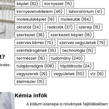
képlet
(62)
környezet
(15)
környezetvédelem
(46)
laboratórium
(41)
molekulaképlet
(19)
molekulák
(194)
oktatás
(24)
reakciók
(37)
szerep
(15)
szerkezet
(38)
szerkezeti képlet
(18)
szerves kémia
(70)
szerves vegyületek
(79)
szénhidrogének
(35)
technológia
(15)
t?
természet
(16)
tudomány
(240)
érdés:
tulajdonságok
(108)
táplálkozás
(24)
vegyszerek
(29)
vegyületek
(110)
víz
(19)
élelmiszer
(15)
Kémia infók
A kálium szerepe a növények fejlődésében