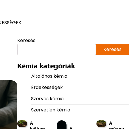
KESSÉGEK
Keresés
Keresés
Kémia kategóriák
Általános kémia
Érdekességek
Szerves kémia
Szervetlen kémia
A
A
kálium
A
műany