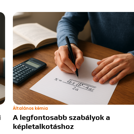
Általános kémia
i
A legfontosabb szabályok a
képletalkotáshoz