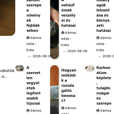
szerepe
nehézf
agok
a
émek
leboml
növény
veszély
ása és
ek
ei és
környe
fejlődé
hatásai
zeti
sében
hatásai
Kémia
Kémia
Kémia
infók -
infók -
infók -
Kata
Kata
Kata
2026-08-06
2026-08-07
2026-
A
Karbon
Hogyan
ődéshők
szervet
átion
működi
, a…
len
képlete
k a
vegyül
,
rozsda
etek
tulajdo
gátló
legfont
nságai
bevona
osabb
és
t?
típusai
szerepe
Kémia
Kémia
Kémia