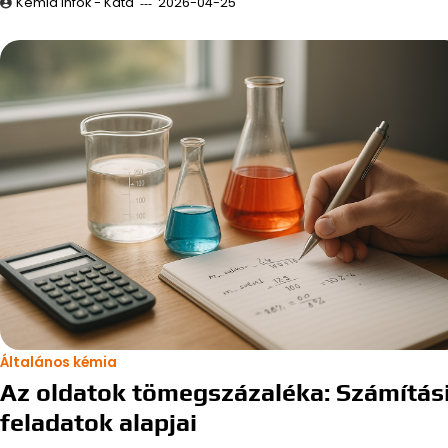
Kémia infók - Kata
2026-04-25
Általános kémia
Az oldatok tömegszázaléka: Számítás
feladatok alapjai