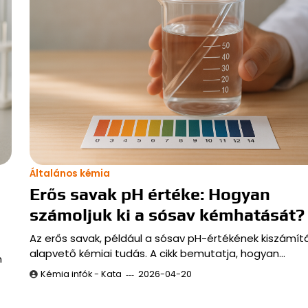
Általános kémia
Erős savak pH értéke: Hogyan
számoljuk ki a sósav kémhatását?
Az erős savak, például a sósav pH-értékének kiszámít
alapvető kémiai tudás. A cikk bemutatja, hogyan…
m
Kémia infók - Kata
2026-04-20