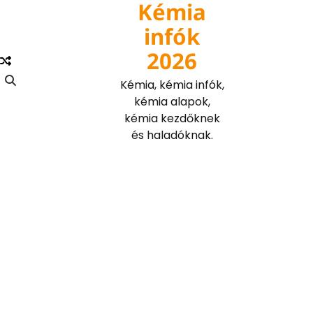
Kémia
Skip
to
infók
content
2026
Kémia, kémia infók,
kémia alapok,
kémia kezdőknek
és haladóknak.