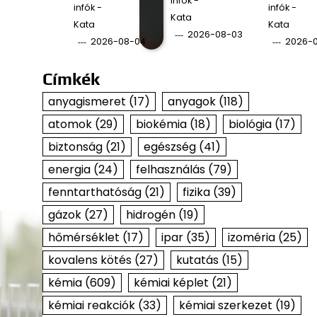
infók -
infók -
infók -
Kata
Kata
Kata
2026-08-03
2026-08-04
2026-
Címkék
anyagismeret
(17)
anyagok
(118)
atomok
(29)
biokémia
(18)
biológia
(17)
biztonság
(21)
egészség
(41)
energia
(24)
felhasználás
(79)
fenntarthatóság
(21)
fizika
(39)
gázok
(27)
hidrogén
(19)
hőmérséklet
(17)
ipar
(35)
izoméria
(25)
kovalens kötés
(27)
kutatás
(15)
kémia
(609)
kémiai képlet
(21)
kémiai reakciók
(33)
kémiai szerkezet
(19)