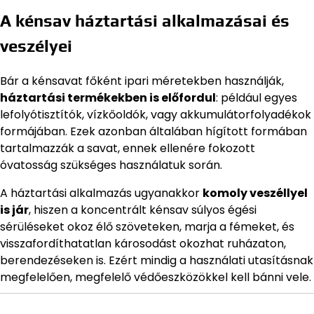
A kénsav háztartási alkalmazásai és
veszélyei
Bár a kénsavat főként ipari méretekben használják,
háztartási termékekben is előfordul
: például egyes
lefolyótisztítók, vízkőoldók, vagy akkumulátorfolyadékok
formájában. Ezek azonban általában hígított formában
tartalmazzák a savat, ennek ellenére fokozott
óvatosság szükséges használatuk során.
A háztartási alkalmazás ugyanakkor
komoly veszéllyel
is jár
, hiszen a koncentrált kénsav súlyos égési
sérüléseket okoz élő szöveteken, marja a fémeket, és
visszafordíthatatlan károsodást okozhat ruházaton,
berendezéseken is. Ezért mindig a használati utasításnak
megfelelően, megfelelő védőeszközökkel kell bánni vele.