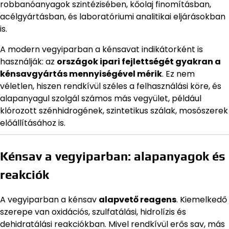
robbanóanyagok szintézisében, kőolaj finomításban,
acélgyártásban, és laboratóriumi analitikai eljárásokban
is.
A modern vegyiparban a kénsavat indikátorként is
használják: az
országok ipari fejlettségét gyakran a
kénsavgyártás mennyiségével mérik
. Ez nem
véletlen, hiszen rendkívül széles a felhasználási köre, és
alapanyagul szolgál számos más vegyület, például
klórozott szénhidrogének, szintetikus szálak, mosószerek
előállításához is.
Kénsav a vegyiparban: alapanyagok és
reakciók
A vegyiparban a kénsav
alapvető reagens
. Kiemelkedő
szerepe van oxidációs, szulfatálási, hidrolízis és
dehidratálási reakciókban. Mivel rendkívül erős sav, más