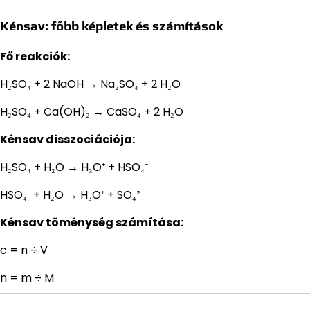
Kénsav: főbb képletek és számítások
Fő reakciók:
H₂SO₄ + 2 NaOH → Na₂SO₄ + 2 H₂O
H₂SO₄ + Ca(OH)₂ → CaSO₄ + 2 H₂O
Kénsav disszociációja:
H₂SO₄ + H₂O → H₃O⁺ + HSO₄⁻
HSO₄⁻ + H₂O → H₃O⁺ + SO₄²⁻
Kénsav töménység számítása:
c = n ÷ V
n = m ÷ M