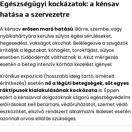
Egészségügyi kockázatok: a kénsav
hatása a szervezetre
A kénsav
erősen maró hatású
. Bőrre, szembe, vagy
nyálkahártyára kerülve súlyos égési sérüléseket,
hegesedést, vakságot okozhat. Belélegezve a savgőzök
irritálják a légutakat, köhögést, torokfájást, súlyos
esetben tüdőödémát válthatnak ki. Akut mérgezés
esetén a beteg intenzív kórházi kezelést igényel.
Krónikus expozíció (hosszabb ideig tartó, ismételt
érintkezés) esetén
nő a légúti betegségek, sőt egyes
ráktípusok kialakulásának kockázata
is. Éppen
ezért a kénsavval dolgozóknak szigorú egészségvédelmi
előírásokat kell betartani, védőruházatot, szemet védő
eszközöket, elszívó rendszert alkalmazni. Baleset esetén
azonnali orvosi ellátás szükséges.