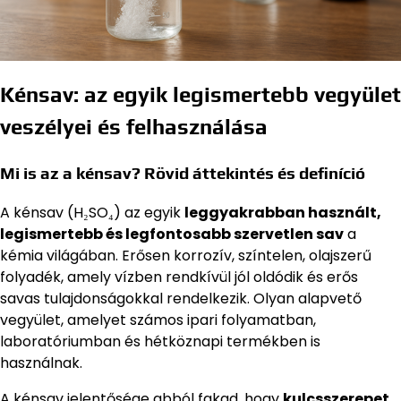
Kénsav: az egyik legismertebb vegyület
veszélyei és felhasználása
Mi is az a kénsav? Rövid áttekintés és definíció
A kénsav (H₂SO₄) az egyik
leggyakrabban használt,
legismertebb és legfontosabb szervetlen sav
a
kémia világában. Erősen korrozív, színtelen, olajszerű
folyadék, amely vízben rendkívül jól oldódik és erős
savas tulajdonságokkal rendelkezik. Olyan alapvető
vegyület, amelyet számos ipari folyamatban,
laboratóriumban és hétköznapi termékben is
használnak.
A kénsav jelentősége abból fakad, hogy
kulcsszerepet