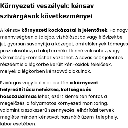
Környezeti veszélyek: kénsav
szivárgások következményei
A kénsav
környezeti kockázatai is jelentősek
. Ha nagy
mennyiségben a talajba, vízhálózatba vagy élővizekbe
jut, gyorsan savanyítja a közeget, ami élőlények tömeges
pusztulásához, a talaj terméketlenné válásához, vagy
vízminőség-romláshoz vezethet. A savas esők jelentős
részéért is a légkörbe került kén-oxidok felelősek,
melyek a légkörben kénsavvá alakulnak.
Szivárgás vagy baleset esetén
a környezet
helyreállítása nehézkes, költséges és
hosszadalmas
lehet, ezért kiemelten fontos a
megelőzés, a folyamatos környezeti monitoring,
valamint a szakszerű szennyezés-elhárítási tervek
megléte minden kénsavat használó üzem, telephely,
labor esetében.