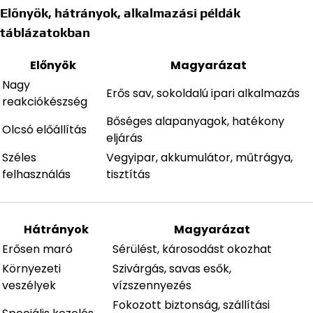
Előnyök, hátrányok, alkalmazási példák
táblázatokban
Előnyök
Magyarázat
Nagy
Erős sav, sokoldalú ipari alkalmazás
reakciókészség
Bőséges alapanyagok, hatékony
Olcsó előállítás
eljárás
Széles
Vegyipar, akkumulátor, műtrágya,
felhasználás
tisztítás
Hátrányok
Magyarázat
Erősen maró
Sérülést, károsodást okozhat
Környezeti
Szivárgás, savas esők,
veszélyek
vízszennyezés
Fokozott biztonság, szállítási