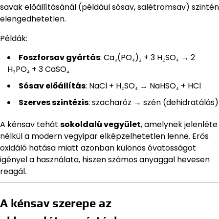
savak előállításánál (például sósav, salétromsav) szintén
elengedhetetlen.
Példák:
Foszforsav gyártás
: Ca₃(PO₄)₂ + 3 H₂SO₄ → 2
H₃PO₄ + 3 CaSO₄
Sósav előállítás
: NaCl + H₂SO₄ → NaHSO₄ + HCl
Szerves szintézis
: szacharóz → szén (dehidratálás)
A kénsav tehát
sokoldalú vegyület
, amelynek jelenléte
nélkül a modern vegyipar elképzelhetetlen lenne. Erős
oxidáló hatása miatt azonban különös óvatosságot
igényel a használata, hiszen számos anyaggal hevesen
reagál.
A kénsav szerepe az