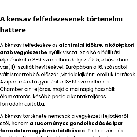
A kénsav felfedezésének történelmi
háttere
A kénsav felfedezése az
alchímiai időkre, a középkori
arab vegyészetbe
nyúlik vissza. Az első előállítási
eljárásokat a 8-9. században dolgozták ki, elsősorban
vas(II)-szulfát hevítésével. Európában a 16. századtól
vált ismertebbé, először „vitriololajként” említik források.
Az ipari méretű gyártást a 18-19. században a
Chamberlain-eljárás, majd a mai napig használt
ólomkamrás, később pedig a kontakteljárás
forradalmasította.
A kénsav története nemcsak a vegyészeti fejlődésről
szól, hanem
a tudományos gondolkodás és ipari
forradalom egyik mérföldköve
is. Felfedezése és