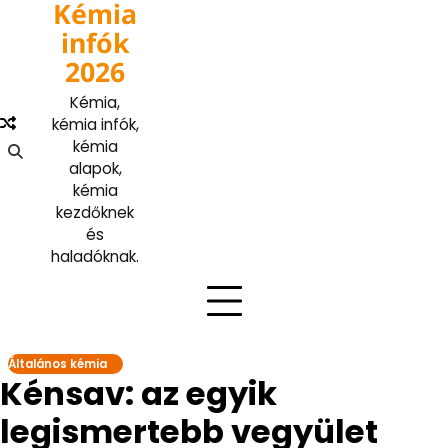
Kémia
Skip
to
infók
content
2026
Kémia,
kémia infók,
kémia
alapok,
kémia
kezdőknek
és
haladóknak.
Általános kémia
Kénsav: az egyik
legismertebb vegyület