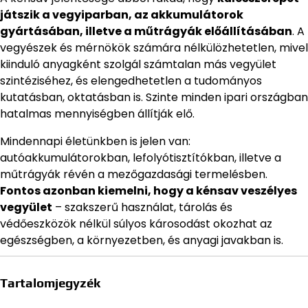
játszik a vegyiparban, az akkumulátorok
gyártásában, illetve a műtrágyák előállításában
. A
vegyészek és mérnökök számára nélkülözhetetlen, mivel
kiinduló anyagként szolgál számtalan más vegyület
szintéziséhez, és elengedhetetlen a tudományos
kutatásban, oktatásban is. Szinte minden ipari országban
hatalmas mennyiségben állítják elő.
Mindennapi életünkben is jelen van:
autóakkumulátorokban, lefolyótisztítókban, illetve a
műtrágyák révén a mezőgazdasági termelésben.
Fontos azonban kiemelni, hogy a kénsav veszélyes
vegyület
– szakszerű használat, tárolás és
védőeszközök nélkül súlyos károsodást okozhat az
egészségben, a környezetben, és anyagi javakban is.
Tartalomjegyzék