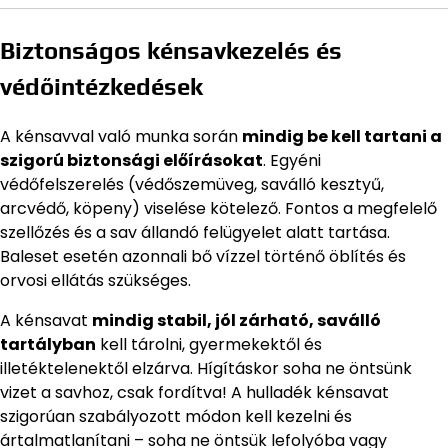
Biztonságos kénsavkezelés és
védőintézkedések
A kénsavval való munka során
mindig be kell tartani a
szigorú biztonsági előírásokat
. Egyéni
védőfelszerelés (védőszemüveg, saválló kesztyű,
arcvédő, köpeny) viselése kötelező. Fontos a megfelelő
szellőzés és a sav állandó felügyelet alatt tartása.
Baleset esetén azonnali bő vízzel történő öblítés és
orvosi ellátás szükséges.
A kénsavat
mindig stabil, jól zárható, saválló
tartályban
kell tárolni, gyermekektől és
illetéktelenektől elzárva. Hígításkor soha ne öntsünk
vizet a savhoz, csak fordítva! A hulladék kénsavat
szigorúan szabályozott módon kell kezelni és
ártalmatlanítani – soha ne öntsük lefolyóba vagy