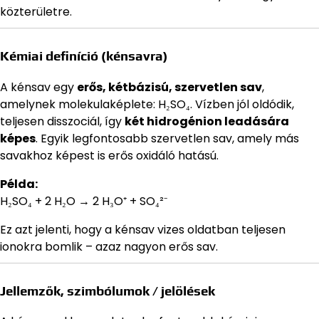
közterületre.
Kémiai definíció (kénsavra)
A kénsav egy
erős, kétbázisú, szervetlen sav
,
amelynek molekulaképlete: H₂SO₄. Vízben jól oldódik,
teljesen disszociál, így
két hidrogénion leadására
képes
. Egyik legfontosabb szervetlen sav, amely más
savakhoz képest is erős oxidáló hatású.
Példa:
H₂SO₄ + 2 H₂O → 2 H₃O⁺ + SO₄²⁻
Ez azt jelenti, hogy a kénsav vizes oldatban teljesen
ionokra bomlik – azaz nagyon erős sav.
Jellemzők, szimbólumok / jelölések