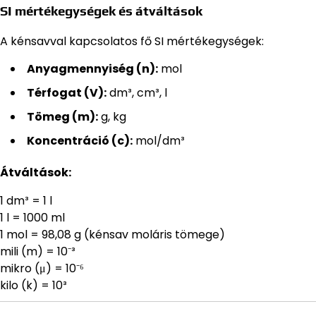
SI mértékegységek és átváltások
A kénsavval kapcsolatos fő SI mértékegységek:
Anyagmennyiség (n):
mol
Térfogat (V):
dm³, cm³, l
Tömeg (m):
g, kg
Koncentráció (c):
mol/dm³
Átváltások:
1 dm³ = 1 l
1 l = 1000 ml
1 mol = 98,08 g (kénsav moláris tömege)
mili (m) = 10⁻³
mikro (μ) = 10⁻⁶
kilo (k) = 10³