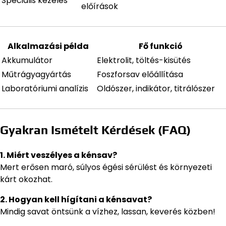
Speciális kezelés
előírások
Alkalmazási példa
Fő funkció
Akkumulátor
Elektrolit, töltés-kisütés
Műtrágyagyártás
Foszforsav előállítása
Laboratóriumi analízis
Oldószer, indikátor, titrálószer
Gyakran Ismételt Kérdések (FAQ)
1. Miért veszélyes a kénsav?
Mert erősen maró, súlyos égési sérülést és környezeti
kárt okozhat.
2. Hogyan kell hígítani a kénsavat?
Mindig savat öntsünk a vízhez, lassan, keverés közben!