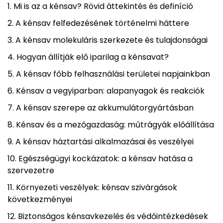
Mi is az a kénsav? Rövid áttekintés és definíció
A kénsav felfedezésének történelmi háttere
A kénsav molekuláris szerkezete és tulajdonságai
Hogyan állítják elő iparilag a kénsavat?
A kénsav főbb felhasználási területei napjainkban
Kénsav a vegyiparban: alapanyagok és reakciók
A kénsav szerepe az akkumulátorgyártásban
Kénsav és a mezőgazdaság: műtrágyák előállítása
A kénsav háztartási alkalmazásai és veszélyei
Egészségügyi kockázatok: a kénsav hatása a
szervezetre
Környezeti veszélyek: kénsav szivárgások
következményei
Biztonságos kénsavkezelés és védőintézkedések