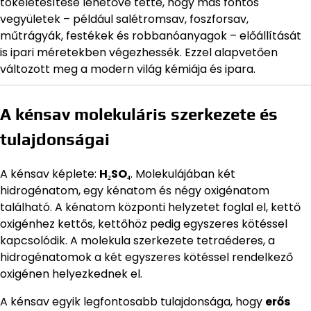
tökéletesítése lehetővé tette, hogy más fontos
vegyületek – például salétromsav, foszforsav,
műtrágyák, festékek és robbanóanyagok – előállítását
is ipari méretekben végezhessék. Ezzel alapvetően
változott meg a modern világ kémiája és ipara.
A kénsav molekuláris szerkezete és
tulajdonságai
A kénsav képlete:
H₂SO₄
. Molekulájában két
hidrogénatom, egy kénatom és négy oxigénatom
található. A kénatom központi helyzetet foglal el, kettő
oxigénhez kettős, kettőhöz pedig egyszeres kötéssel
kapcsolódik. A molekula szerkezete tetraéderes, a
hidrogénatomok a két egyszeres kötéssel rendelkező
oxigénen helyezkednek el.
A kénsav egyik legfontosabb tulajdonsága, hogy
erős