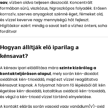
sav
, vízben oldva teljesen disszociál. Koncentrált
formában sűrű, viszkózus, higroszkópos folyadék. Erősen
korrozív, szerves anyagokat szénné éget, fémeket old,
és vízzel keverve nagy mennyiségű hőt fejleszt.
Hígításkor ezért mindig a savat kell a vízhez önteni, soha
fordítva!
Hogyan állítják elő iparilag a
kénsavat?
A kénsav ipari előállítása mára
szinte kizárólag a
kontakteljáráson alapul
, mely során kén-dioxidot
oxidálnak kén-trioxiddá, majd ezt vízzel reagáltatva
kénsavat kapnak. A folyamat három fő lépésből áll: kén
égetése kén-dioxiddá, katalitikus oxidáció kén-trioxiddá,
és végül a kén-trioxid vízzel történő elnyeletése.
A kontakt eljárás során vasoxid vagy vanádium(V)-oxid