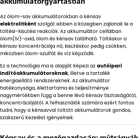
akkumulátorgyártásban
Az ólom–sav akkumulátorokban a kénsav
elektrolitként
szolgál: ebben a közegben zajlanak le a
töltési–kisütési reakciók. Az akkumulátor celláiban
ólom(IV)-oxid, ólom és kénsav található. Töltéskor a
kénsav koncentrációja nő, kisütéskor pedig csökken,
miközben ólom-szulfát és víz képződik.
Ez a technológia ma is alapját képezi az
autóipari
indítóakkumulátoroknak
, illetve a tartalék
energiaellátó rendszereknek. Az akkumulátor
hatékonysága, élettartama és teljesítménye
nagymértékben függ a benne lévő kénsav tisztaságától,
koncentrációjától. A felhasználók számára ezért fontos
tudni, hogy a kénsavval töltött akkumulátorok gondos,
szakszerű kezelést igényelnek.
Kénsav és a mezőgazdaság: műtrágyák