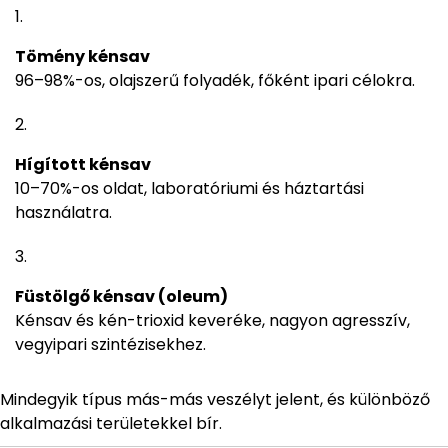
Tömény kénsav
96–98%-os, olajszerű folyadék, főként ipari célokra.
Hígított kénsav
10–70%-os oldat, laboratóriumi és háztartási
használatra.
Füstölgő kénsav (oleum)
Kénsav és kén-trioxid keveréke, nagyon agresszív,
vegyipari szintézisekhez.
Mindegyik típus más-más veszélyt jelent, és különböző
alkalmazási területekkel bír.