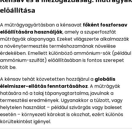
előállítása
A műtrágyagyártásban a kénsavat
főként foszforsav
előállítására használják
, amely a szuperfoszfát
műtrágyák alapanyaga. Ezeket világszerte alkalmazzák
a növénytermesztés terméshozamának növelése
érdekében. Emellett különböző ammónium-sók (például
ammónium-szulfát) előállításában is fontos szerepet
tölt be.
A kénsav tehát közvetetten hozzájárul a
globális
élelmiszer-ellátás fenntartásához
. A műtrágyák
hatására nő a talaj tápanyagtartalma, javulnak a
termesztési eredmények. Ugyanakkor a túlzott, vagy
helytelen használat – például szivárgás vagy baleset
esetén – környezeti károkat is okozhat, ezért különös
körültekintést igényel.