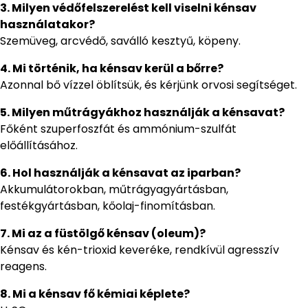
3. Milyen védőfelszerelést kell viselni kénsav
használatakor?
Szemüveg, arcvédő, saválló kesztyű, köpeny.
4. Mi történik, ha kénsav kerül a bőrre?
Azonnal bő vízzel öblítsük, és kérjünk orvosi segítséget.
5. Milyen műtrágyákhoz használják a kénsavat?
Főként szuperfoszfát és ammónium-szulfát
előállításához.
6. Hol használják a kénsavat az iparban?
Akkumulátorokban, műtrágyagyártásban,
festékgyártásban, kőolaj-finomításban.
7. Mi az a füstölgő kénsav (oleum)?
Kénsav és kén-trioxid keveréke, rendkívül agresszív
reagens.
8. Mi a kénsav fő kémiai képlete?