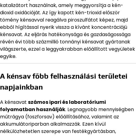
katalizátort használnak, amely meggyorsítja a kén-
dioxid oxidációját. Az így kapott kén-trioxid először
tömény kénsavval reagálva piroszulfátot képez, majd
ebből hígítással nyerik vissza a kívánt koncentrációjú
kénsavat. Az eljárás hatékonysága és gazdaságossága
révén évi több százmillió tonnányi kénsavat gyártanak
világszerte, ezzel a leggyakrabban előállított vegyületek
egyike.
A kénsav főbb felhasználási területei
napjainkban
A kénsavat
számos ipari és laboratóriumi
folyamatban használják
. Legnagyobb mennyiségben
műtrágya (foszforsav) előállításához, valamint az
akkumulátoriparban alkalmazzák. Ezen kívül
nélkülözhetetlen szerepe van festékgyártásban,