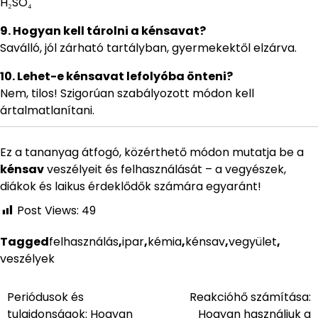
H₂SO₄
9. Hogyan kell tárolni a kénsavat?
Saválló, jól zárható tartályban, gyermekektől elzárva.
10. Lehet-e kénsavat lefolyóba önteni?
Nem, tilos! Szigorúan szabályozott módon kell
ártalmatlanítani.
Ez a tananyag átfogó, közérthető módon mutatja be a
kénsav
veszélyeit és felhasználását – a vegyészek,
diákok és laikus érdeklődők számára egyaránt!
Post Views:
49
Tagged
felhasználás
,
ipar
,
kémia
,
kénsav
,
vegyület
,
veszélyek
Periódusok és
Reakcióhő számítása:
Bejegyzés
tulajdonságok: Hogyan
Hogyan használjuk a