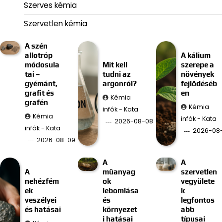
Szerves kémia
Szervetlen kémia
A szén
allotróp
A kálium
módosula
Mit kell
szerepe a
tai –
tudni az
növények
gyémánt,
argonról?
fejlődéséb
grafit és
en
Kémia
grafén
Kémia
infók - Kata
Kémia
infók - Kata
2026-08-08
infók - Kata
2026-08
2026-08-09
A
A
A
műanyag
szervetlen
nehézfém
ok
vegyülete
ek
lebomlása
k
veszélyei
és
legfontos
és hatásai
környezet
abb
i hatásai
típusai