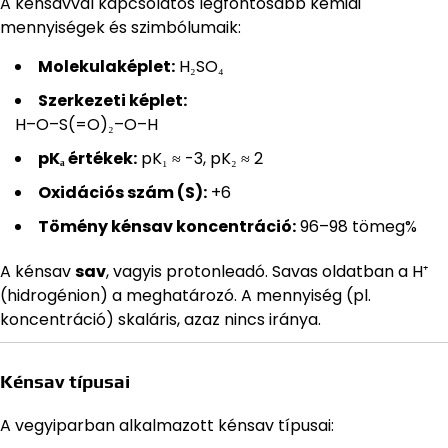
A kénsavval kapcsolatos legfontosabb kémiai
mennyiségek és szimbólumaik:
Molekulaképlet:
H₂SO₄
Szerkezeti képlet:
H–O–S(=O)₂–O–H
pKₐ értékek:
pK₁ ≈ -3, pK₂ ≈ 2
Oxidációs szám (S):
+6
Tömény kénsav koncentráció:
96–98 tömeg%
A kénsav
sav
, vagyis protonleadó. Savas oldatban a H⁺
(hidrogénion) a meghatározó. A mennyiség (pl.
koncentráció) skaláris, azaz nincs iránya.
Kénsav típusai
A vegyiparban alkalmazott kénsav típusai: