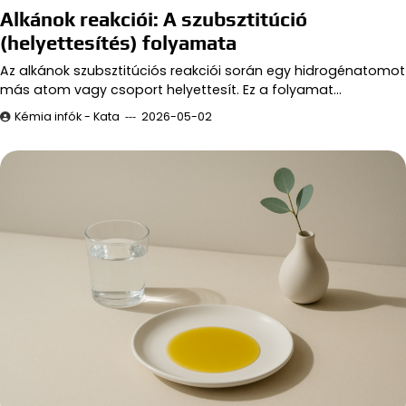
Alkánok reakciói: A szubsztitúció
(helyettesítés) folyamata
Az alkánok szubsztitúciós reakciói során egy hidrogénatomot
más atom vagy csoport helyettesít. Ez a folyamat…
Kémia infók - Kata
2026-05-02