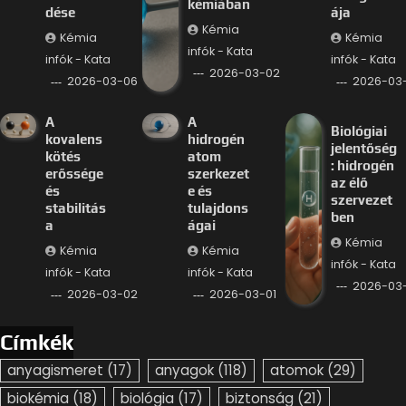
kémiában
dése
ája
Kémia
Kémia
Kémia
infók - Kata
infók - Kata
infók - Kata
2026-03-02
2026-03-06
2026-03
A
A
Biológiai
kovalens
hidrogén
jelentőség
kötés
atom
: hidrogén
erőssége
szerkezet
az élő
és
e és
szervezet
stabilitás
tulajdons
ben
a
ágai
Kémia
Kémia
Kémia
infók - Kata
infók - Kata
infók - Kata
2026-03-
2026-03-02
2026-03-01
Címkék
anyagismeret
(17)
anyagok
(118)
atomok
(29)
biokémia
(18)
biológia
(17)
biztonság
(21)