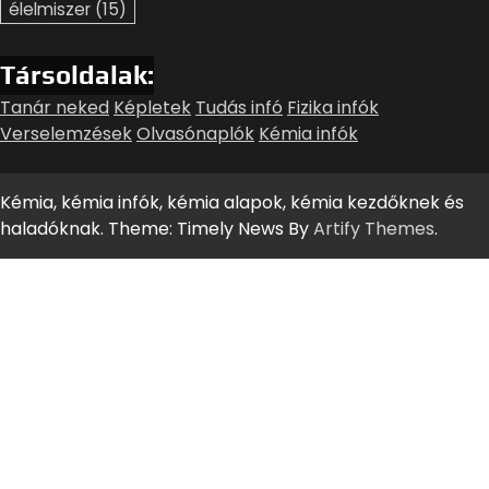
élelmiszer
(15)
Társoldalak:
Tanár neked
Képletek
Tudás infó
Fizika infók
Verselemzések
Olvasónaplók
Kémia infók
Kémia, kémia infók, kémia alapok, kémia kezdőknek és
haladóknak. Theme: Timely News By
Artify Themes
.