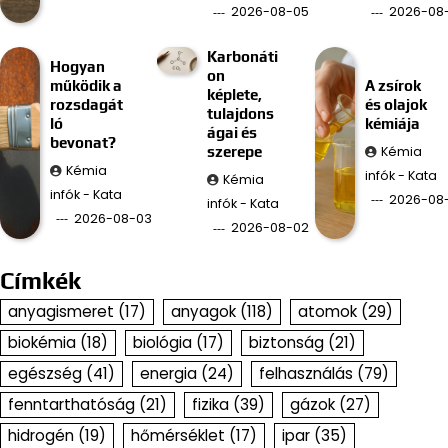
2026-08-05
2026-08
Karbonáti
Hogyan
on
működik a
A zsírok
képlete,
rozsdagát
és olajok
tulajdons
ló
kémiája
ágai és
bevonat?
Kémia
szerepe
Kémia
infók - Kata
Kémia
infók - Kata
2026-08-
infók - Kata
2026-08-03
2026-08-02
Címkék
anyagismeret
(17)
anyagok
(118)
atomok
(29)
biokémia
(18)
biológia
(17)
biztonság
(21)
egészség
(41)
energia
(24)
felhasználás
(79)
fenntarthatóság
(21)
fizika
(39)
gázok
(27)
hidrogén
(19)
hőmérséklet
(17)
ipar
(35)