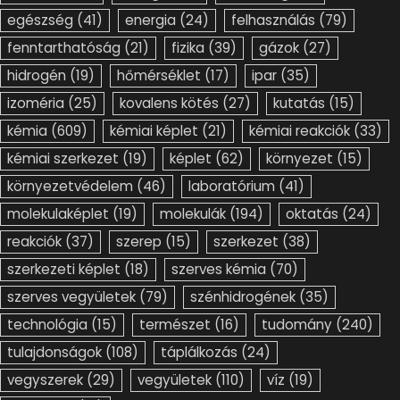
egészség
(41)
energia
(24)
felhasználás
(79)
fenntarthatóság
(21)
fizika
(39)
gázok
(27)
hidrogén
(19)
hőmérséklet
(17)
ipar
(35)
izoméria
(25)
kovalens kötés
(27)
kutatás
(15)
kémia
(609)
kémiai képlet
(21)
kémiai reakciók
(33)
kémiai szerkezet
(19)
képlet
(62)
környezet
(15)
környezetvédelem
(46)
laboratórium
(41)
molekulaképlet
(19)
molekulák
(194)
oktatás
(24)
reakciók
(37)
szerep
(15)
szerkezet
(38)
szerkezeti képlet
(18)
szerves kémia
(70)
szerves vegyületek
(79)
szénhidrogének
(35)
technológia
(15)
természet
(16)
tudomány
(240)
tulajdonságok
(108)
táplálkozás
(24)
vegyszerek
(29)
vegyületek
(110)
víz
(19)