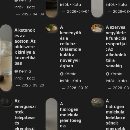
Kémia
infók - Kata
infók - Kata
infók - Kata
2026-04-04
2026-03-
2026-04-09
A
A szerves
A ketonok
keményítő
vegyülete
és az
és a
k funkciós
aceton: Az
cellulóz:
csoportjai
oldószere
Óriásmole
: Az
k királya a
kulák a
alkoholok
kozmetiká
növényvil
tól a
ban
ágban
savakig
Kémia
Kémia
Kémia
infók - Kata
infók - Kata
infók - Kata
2026-03-20
2026-03-19
2026-03-
Az
A
A
energiaszi
hidrogén
hidrogén
ntek
molekula
molekula
felépítése
keletkezé
jelentőség
és
sének
e a
elrendező
energetik