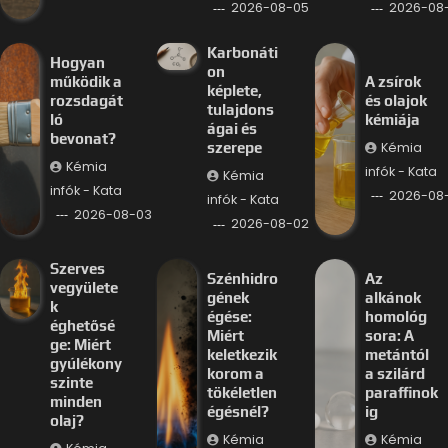
2026-08-05
2026-08
Karbonáti
Hogyan
on
működik a
A zsírok
képlete,
rozsdagát
és olajok
tulajdons
ló
kémiája
ágai és
bevonat?
Kémia
szerepe
Kémia
infók - Kata
Kémia
infók - Kata
2026-08-
infók - Kata
2026-08-03
2026-08-02
Szerves
Szénhidro
Az
vegyülete
gének
alkánok
k
égése:
homológ
éghetősé
Miért
sora: A
ge: Miért
keletkezik
metántól
gyúlékony
korom a
a szilárd
szinte
tökéletlen
paraffinok
minden
égésnél?
ig
olaj?
Kémia
Kémia