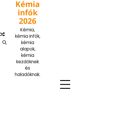
Kémia
Skip
to
infók
content
2026
Kémia,
kémia infók,
kémia
alapok,
kémia
kezdőknek
és
haladóknak.