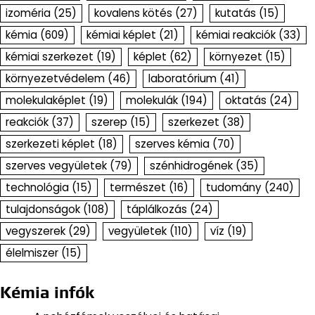
izoméria
(25)
kovalens kötés
(27)
kutatás
(15)
kémia
(609)
kémiai képlet
(21)
kémiai reakciók
(33)
kémiai szerkezet
(19)
képlet
(62)
környezet
(15)
környezetvédelem
(46)
laboratórium
(41)
molekulaképlet
(19)
molekulák
(194)
oktatás
(24)
reakciók
(37)
szerep
(15)
szerkezet
(38)
szerkezeti képlet
(18)
szerves kémia
(70)
szerves vegyületek
(79)
szénhidrogének
(35)
technológia
(15)
természet
(16)
tudomány
(240)
tulajdonságok
(108)
táplálkozás
(24)
vegyszerek
(29)
vegyületek
(110)
víz
(19)
élelmiszer
(15)
Kémia infók