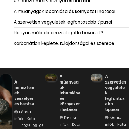
A nehézfémek veszélyei és hatásai
A műanyagok lebomlása és környezeti hatásai
A szervetlen vegyületek legfontosabb típusai
Hogyan működik a rozsdagátló bevonat?
Karbonátion képlete, tulajdonságai és szerepe
A
A
A
műanyag
szervetlen
nehézfém
ok
vegyülete
ek
lebomlása
k
veszélyei
és
legfontos
és hatásai
környezet
abb
i hatásai
típusai
Kémia
Kémia
Kémia
infók - Kata
infók - Kata
infók - Kata
2026-08-06