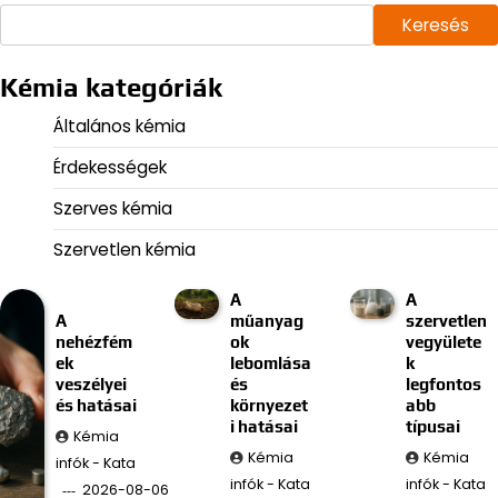
Keresés
Kémia kategóriák
Általános kémia
Érdekességek
Szerves kémia
Szervetlen kémia
A
A
A
műanyag
szervetlen
nehézfém
ok
vegyülete
ek
lebomlása
k
veszélyei
és
legfontos
és hatásai
környezet
abb
i hatásai
típusai
Kémia
Kémia
Kémia
infók - Kata
infók - Kata
infók - Kata
2026-08-06