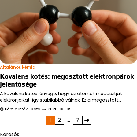
Általános kémia
Kovalens kötés: megosztott elektronpárok
jelentősége
A kovalens kötés lényege, hogy az atomok megosztják
elektronjaikat, így stabilabbá válnak. Ez a megosztott…
Kémia infók - Kata
2026-03-09
Bejegyzések
1
2
…
7
lapozása
Keresés