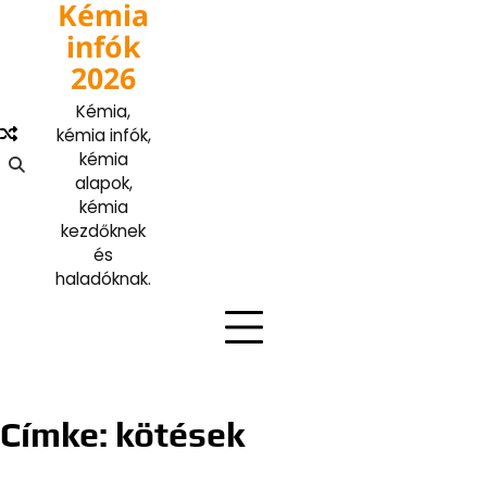
Kémia
Skip
to
infók
content
2026
Kémia,
kémia infók,
kémia
alapok,
kémia
kezdőknek
és
haladóknak.
Címke:
kötések