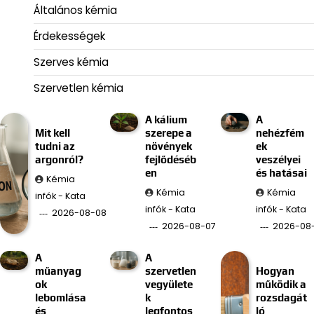
Általános kémia
Érdekességek
Szerves kémia
Szervetlen kémia
A kálium
A
Mit kell
szerepe a
nehézfém
tudni az
növények
ek
argonról?
fejlődéséb
veszélyei
en
és hatásai
Kémia
Kémia
Kémia
infók - Kata
infók - Kata
infók - Kata
2026-08-08
2026-08-07
2026-08
A
A
műanyag
szervetlen
Hogyan
ok
vegyülete
működik a
lebomlása
k
rozsdagát
és
legfontos
ló