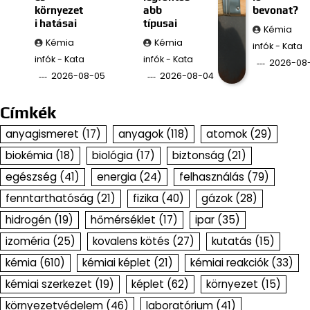
környezet
abb
bevonat?
i hatásai
típusai
Kémia
Kémia
Kémia
infók - Kata
infók - Kata
infók - Kata
2026-08
2026-08-05
2026-08-04
Címkék
anyagismeret
(17)
anyagok
(118)
atomok
(29)
biokémia
(18)
biológia
(17)
biztonság
(21)
egészség
(41)
energia
(24)
felhasználás
(79)
fenntarthatóság
(21)
fizika
(40)
gázok
(28)
hidrogén
(19)
hőmérséklet
(17)
ipar
(35)
izoméria
(25)
kovalens kötés
(27)
kutatás
(15)
kémia
(610)
kémiai képlet
(21)
kémiai reakciók
(33)
kémiai szerkezet
(19)
képlet
(62)
környezet
(15)
környezetvédelem
(46)
laboratórium
(41)