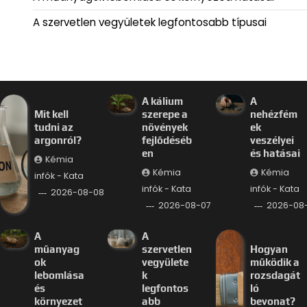
A szervetlen vegyületek legfontosabb típusai
A kálium
A
Mit kell
szerepe a
nehézfém
tudni az
növények
ek
argonról?
fejlődéséb
veszélyei
en
és hatásai
Kémia
Kémia
Kémia
infók - Kata
infók - Kata
infók - Kata
2026-08-08
2026-08-07
2026-08
A
A
műanyag
szervetlen
Hogyan
ok
vegyülete
működik a
lebomlása
k
rozsdagát
és
legfontos
ló
környezet
abb
bevonat?