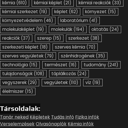
kémia
(610)
kémiai képlet
(21)
kémiai reakciók
(33)
kémiai szerkezet
(19)
képlet
(62)
környezet
(15)
környezetvédelem
(46)
laboratórium
(41)
molekulaképlet
(19)
molekulák
(194)
oktatás
(24)
reakciók
(37)
szerep
(15)
szerkezet
(38)
szerkezeti képlet
(18)
szerves kémia
(70)
szerves vegyületek
(79)
szénhidrogének
(35)
technológia
(15)
természet
(16)
tudomány
(241)
tulajdonságok
(108)
táplálkozás
(24)
vegyszerek
(29)
vegyületek
(110)
víz
(19)
élelmiszer
(15)
Társoldalak:
Tanár neked
Képletek
Tudás infó
Fizika infók
Verselemzések
Olvasónaplók
Kémia infók