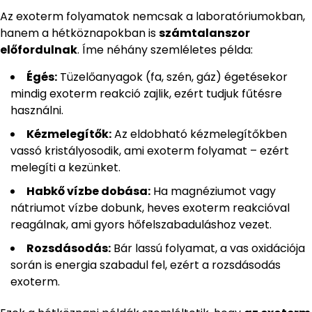
Az exoterm folyamatok nemcsak a laboratóriumokban,
hanem a hétköznapokban is
számtalanszor
előfordulnak
. Íme néhány szemléletes példa:
Égés:
Tüzelőanyagok (fa, szén, gáz) égetésekor
mindig exoterm reakció zajlik, ezért tudjuk fűtésre
használni.
Kézmelegítők:
Az eldobható kézmelegítőkben
vassó kristályosodik, ami exoterm folyamat – ezért
melegíti a kezünket.
Habkő vízbe dobása:
Ha magnéziumot vagy
nátriumot vízbe dobunk, heves exoterm reakcióval
reagálnak, ami gyors hőfelszabaduláshoz vezet.
Rozsdásodás:
Bár lassú folyamat, a vas oxidációja
során is energia szabadul fel, ezért a rozsdásodás
exoterm.