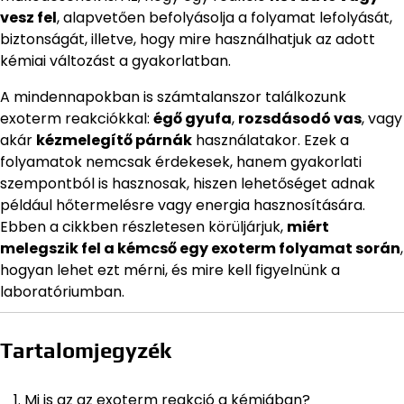
vesz fel
, alapvetően befolyásolja a folyamat lefolyását,
biztonságát, illetve, hogy mire használhatjuk az adott
kémiai változást a gyakorlatban.
A mindennapokban is számtalanszor találkozunk
exoterm reakciókkal:
égő gyufa
,
rozsdásodó vas
, vagy
akár
kézmelegítő párnák
használatakor. Ezek a
folyamatok nemcsak érdekesek, hanem gyakorlati
szempontból is hasznosak, hiszen lehetőséget adnak
például hőtermelésre vagy energia hasznosítására.
Ebben a cikkben részletesen körüljárjuk,
miért
melegszik fel a kémcső egy exoterm folyamat során
,
hogyan lehet ezt mérni, és mire kell figyelnünk a
laboratóriumban.
Tartalomjegyzék
Mi is az az exoterm reakció a kémiában?