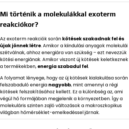
Mi történik a molekulákkal exoterm
reakciókor?
Az exoterm reakciók során
kötések szakadnak fel és
újak jönnek létre
. Amikor a kiindulási anyagok molekulái
szétválnak, ahhoz energiára van szükség – ezt nevezzük
kötési energiának. Amikor viszont új kötések keletkeznek
a termékekben,
energia szabadul fel
.
A folyamat lényege, hogy az új kötések kialakulása során
felszabaduló energia
nagyobb
, mint amennyi a régi
kötések felszakításához kellett. Ez a különbség az, ami
végül hő formájában megjelenik a környezetben. Így a
molekuláris szinten zajló változások a makroszkopikus
világban hőmérséklet-emelkedéssel járnak.