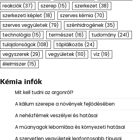
reakciók
(37)
szerep
(15)
szerkezet
(38)
szerkezeti képlet
(18)
szerves kémia
(70)
szerves vegyületek
(79)
szénhidrogének
(35)
technológia
(15)
természet
(16)
tudomány
(241)
tulajdonságok
(108)
táplálkozás
(24)
vegyszerek
(29)
vegyületek
(110)
víz
(19)
élelmiszer
(15)
Kémia infók
Mit kell tudni az argonról?
A kálium szerepe a növények fejlődésében
A nehézfémek veszélyei és hatásai
A műanyagok lebomlása és környezeti hatásai
A szervetlen vegyületek legfontosabb típusai