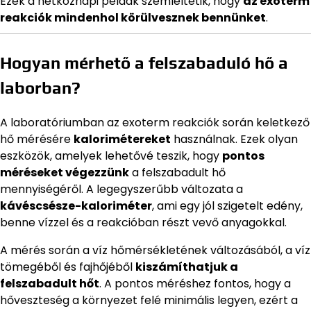
Ezek a hétköznapi példák szemléltetik, hogy
az exoterm
reakciók mindenhol körülvesznek bennünket
.
Hogyan mérhető a felszabaduló hő a
laborban?
A laboratóriumban az exoterm reakciók során keletkező
hő mérésére
kalorimétereket
használnak. Ezek olyan
eszközök, amelyek lehetővé teszik, hogy
pontos
méréseket végezzünk
a felszabadult hő
mennyiségéről. A legegyszerűbb változata a
kávéscsésze-kaloriméter
, ami egy jól szigetelt edény,
benne vízzel és a reakcióban részt vevő anyagokkal.
A mérés során a víz hőmérsékletének változásából, a víz
tömegéből és fajhőjéből
kiszámíthatjuk a
felszabadult hőt
. A pontos méréshez fontos, hogy a
hőveszteség a környezet felé minimális legyen, ezért a