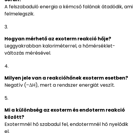
A felszabaduló energia a kémcső falának átadódik, ami
felmelegszik.
Hogyan mérhető az exoterm reakció hője?
Leggyakrabban kaloriméterrel, a hőmérséklet-
változás mérésével.
Milyen jele van a reakcióhőnek exoterm esetben?
Negatív (–ΔH), mert a rendszer energiát veszít.
Mi a különbség az exoterm és endoterm reakció
között?
Exotermnél hő szabadul fel, endotermnél hő nyelődik
el.