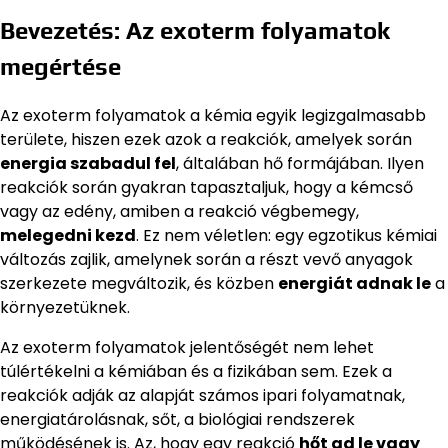
Bevezetés: Az exoterm folyamatok
megértése
Az exoterm folyamatok a kémia egyik legizgalmasabb
területe, hiszen ezek azok a reakciók, amelyek során
energia szabadul fel
, általában hő formájában. Ilyen
reakciók során gyakran tapasztaljuk, hogy a kémcső
vagy az edény, amiben a reakció végbemegy,
melegedni kezd
. Ez nem véletlen: egy egzotikus kémiai
változás zajlik, amelynek során a részt vevő anyagok
szerkezete megváltozik, és közben
energiát adnak le
a
környezetüknek.
Az exoterm folyamatok jelentőségét nem lehet
túlértékelni a kémiában és a fizikában sem. Ezek a
reakciók adják az alapját számos ipari folyamatnak,
energiatárolásnak, sőt, a biológiai rendszerek
működésének is. Az, hogy egy reakció
hőt ad le vagy