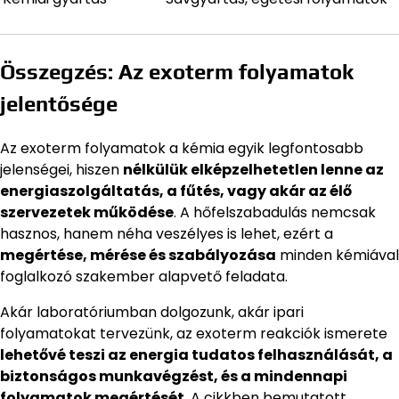
Összegzés: Az exoterm folyamatok
jelentősége
Az exoterm folyamatok a kémia egyik legfontosabb
jelenségei, hiszen
nélkülük elképzelhetetlen lenne az
energiaszolgáltatás, a fűtés, vagy akár az élő
szervezetek működése
. A hőfelszabadulás nemcsak
hasznos, hanem néha veszélyes is lehet, ezért a
megértése, mérése és szabályozása
minden kémiával
foglalkozó szakember alapvető feladata.
Akár laboratóriumban dolgozunk, akár ipari
folyamatokat tervezünk, az exoterm reakciók ismerete
lehetővé teszi az energia tudatos felhasználását, a
biztonságos munkavégzést, és a mindennapi
folyamatok megértését
. A cikkben bemutatott