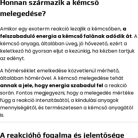
Honnan származik a kémcső
melegedése?
Amikor egy exoterm reakció lezajlik a kémcsőben,
a
felszabaduló energia a kémcső falának adódik át
. A
kémcső anyaga, általában üveg, jó hővezető, ezért a
keletkező hő gyorsan eljut a kezünkig, ha kézben tartjuk
az edényt.
A hőmérséklet emelkedése közvetlenül mérhető,
általában hőmérővel. A kémcső melegedése tehát
annak a jele, hogy energia szabadul fel
a reakció
során. Fontos megjegyezni, hogy a melegedés mértéke
függ a reakció intenzitásától, a kiindulási anyagok
mennyiségétől, és természetesen a kémcső anyagától
is.
A reakcióhő fogalma és jelentősége