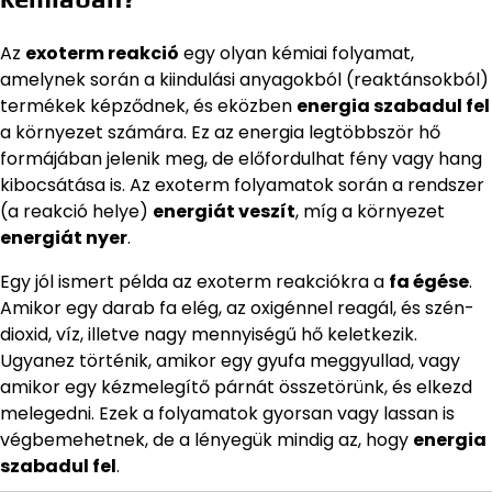
Az
exoterm reakció
egy olyan kémiai folyamat,
amelynek során a kiindulási anyagokból (reaktánsokból)
termékek képződnek, és eközben
energia szabadul fel
a környezet számára. Ez az energia legtöbbször hő
formájában jelenik meg, de előfordulhat fény vagy hang
kibocsátása is. Az exoterm folyamatok során a rendszer
(a reakció helye)
energiát veszít
, míg a környezet
energiát nyer
.
Egy jól ismert példa az exoterm reakciókra a
fa égése
.
Amikor egy darab fa elég, az oxigénnel reagál, és szén-
dioxid, víz, illetve nagy mennyiségű hő keletkezik.
Ugyanez történik, amikor egy gyufa meggyullad, vagy
amikor egy kézmelegítő párnát összetörünk, és elkezd
melegedni. Ezek a folyamatok gyorsan vagy lassan is
végbemehetnek, de a lényegük mindig az, hogy
energia
szabadul fel
.