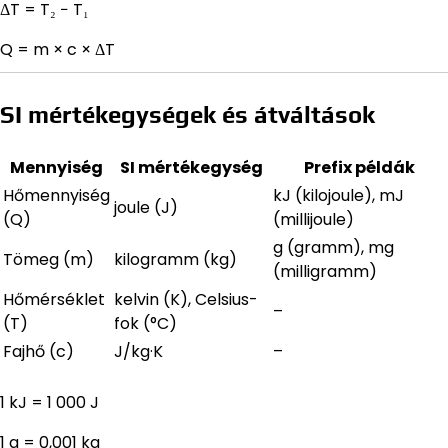
ΔT = T₂ − T₁
Q = m × c × ΔT
SI mértékegységek és átváltások
Mennyiség
SI mértékegység
Prefix példák
Hőmennyiség
kJ (kilojoule), mJ
joule (J)
(Q)
(millijoule)
g (gramm), mg
Tömeg (m)
kilogramm (kg)
(milligramm)
Hőmérséklet
kelvin (K), Celsius-
–
(T)
fok (°C)
Fajhő (c)
J/kg·K
–
1 kJ = 1 000 J
1 g = 0,001 kg