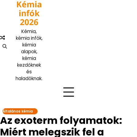
Kémia
Skip
to
infók
content
2026
Kémia,
kémia infók,
kémia
alapok,
kémia
kezdőknek
és
haladóknak.
Általános kémia
Az exoterm folyamatok:
Miért melegszik fel a