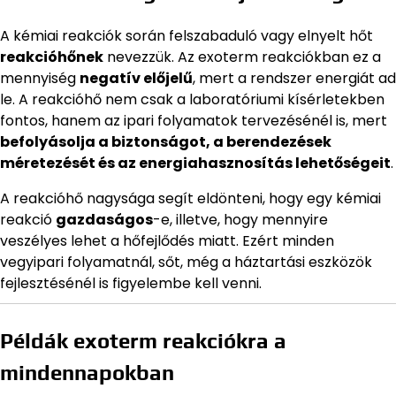
A kémiai reakciók során felszabaduló vagy elnyelt hőt
reakcióhőnek
nevezzük. Az exoterm reakciókban ez a
mennyiség
negatív előjelű
, mert a rendszer energiát ad
le. A reakcióhő nem csak a laboratóriumi kísérletekben
fontos, hanem az ipari folyamatok tervezésénél is, mert
befolyásolja a biztonságot, a berendezések
méretezését és az energiahasznosítás lehetőségeit
.
A reakcióhő nagysága segít eldönteni, hogy egy kémiai
reakció
gazdaságos
-e, illetve, hogy mennyire
veszélyes lehet a hőfejlődés miatt. Ezért minden
vegyipari folyamatnál, sőt, még a háztartási eszközök
fejlesztésénél is figyelembe kell venni.
Példák exoterm reakciókra a
mindennapokban