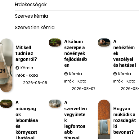
Érdekességek
Szerves kémia
Szervetlen kémia
A kálium
A
Mit kell
szerepe a
nehézfém
tudni az
növények
ek
argonról?
fejlődéséb
veszélyei
en
és hatásai
Kémia
Kémia
Kémia
infók - Kata
infók - Kata
infók - Kata
2026-08-08
2026-08-07
2026-08
A
A
műanyag
szervetlen
Hogyan
ok
vegyülete
működik a
lebomlása
k
rozsdagát
és
legfontos
ló
környezet
abb
bevonat?
i hatásai
típusai