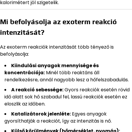
kalorimétert jól szigetelik.
Mi befolyásolja az exoterm reakció
intenzitását?
Az exoterm reakciók intenzitását több tényező is
befolyásolja:
Kiindulási anyagok mennyisége és
koncentrációja:
Minél több reaktáns áll
rendelkezésre, annál nagyobb lesz a hőfelszabadulás.
A reakció sebessége:
Gyors reakciók esetén rövid
idő alatt sok hő szabadul fel, lassú reakciók esetén ez
eloszlik az időben.
Katalizátorok jelenléte:
Egyes anyagok
gyorsíthatják a reakciót, így az intenzitás is nő.
Külső körülmények (hőmérséklet, nyomás):