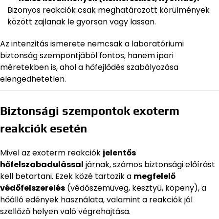
Bizonyos reakciók csak meghatározott körülmények
között zajlanak le gyorsan vagy lassan.
Az intenzitás ismerete nemcsak a laboratóriumi
biztonság szempontjából fontos, hanem ipari
méretekben is, ahol a hőfejlődés szabályozása
elengedhetetlen.
Biztonsági szempontok exoterm
reakciók esetén
Mivel az exoterm reakciók
jelentős
hőfelszabadulással
járnak, számos biztonsági előírást
kell betartani. Ezek közé tartozik a
megfelelő
védőfelszerelés
(védőszemüveg, kesztyű, köpeny), a
hőálló edények használata, valamint a reakciók jól
szellőző helyen való végrehajtása.