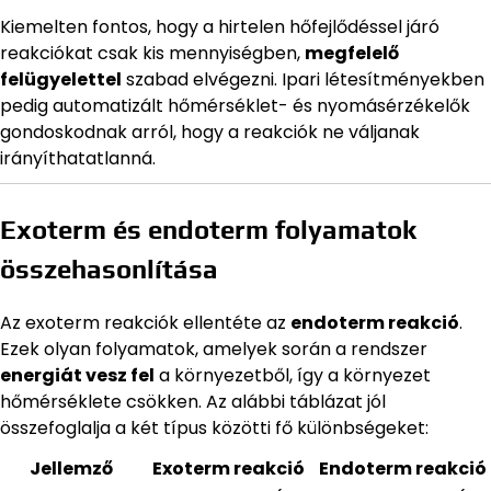
Kiemelten fontos, hogy a hirtelen hőfejlődéssel járó
reakciókat csak kis mennyiségben,
megfelelő
felügyelettel
szabad elvégezni. Ipari létesítményekben
pedig automatizált hőmérséklet- és nyomásérzékelők
gondoskodnak arról, hogy a reakciók ne váljanak
irányíthatatlanná.
Exoterm és endoterm folyamatok
összehasonlítása
Az exoterm reakciók ellentéte az
endoterm reakció
.
Ezek olyan folyamatok, amelyek során a rendszer
energiát vesz fel
a környezetből, így a környezet
hőmérséklete csökken. Az alábbi táblázat jól
összefoglalja a két típus közötti fő különbségeket:
Jellemző
Exoterm reakció
Endoterm reakció