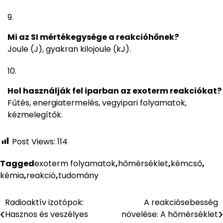
Mi az SI mértékegysége a reakcióhőnek?
Joule (J), gyakran kilojoule (kJ).
Hol használják fel iparban az exoterm reakciókat?
Fűtés, energiatermelés, vegyipari folyamatok,
kézmelegítők.
Post Views:
114
Tagged
exoterm folyamatok
,
hőmérséklet
,
kémcső
,
kémia
,
reakció
,
tudomány
Radioaktív izotópok:
A reakciósebesség
Bejegyzés
Hasznos és veszélyes
növelése: A hőmérséklet
navigáció