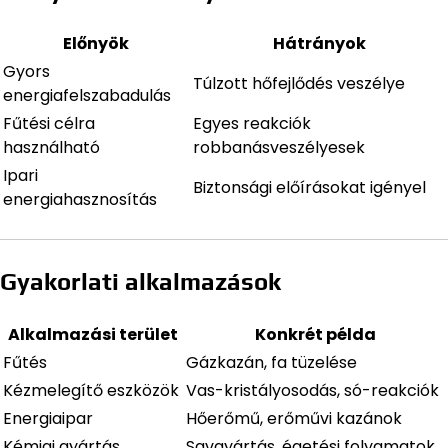
Előnyök
Hátrányok
Gyors
Túlzott hőfejlődés veszélye
energiafelszabadulás
Fűtési célra
Egyes reakciók
használható
robbanásveszélyesek
Ipari
Biztonsági előírásokat igényel
energiahasznosítás
Gyakorlati alkalmazások
Alkalmazási terület
Konkrét példa
Fűtés
Gázkazán, fa tüzelése
Kézmelegítő eszközök
Vas-kristályosodás, só-reakciók
Energiaipar
Hőerőmű, erőművi kazánok
Kémiai gyártás
Savgyártás, égetési folyamatok