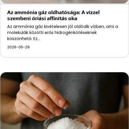
Az ammónia gáz oldhatósága: A vízzel
szembeni óriási affinitás oka
Az ammónia gáz kivételesen jól oldódik vízben, ami a
molekulák közötti erős hidrogénkötéseknek
köszönhető. Ez…
2026-05-29