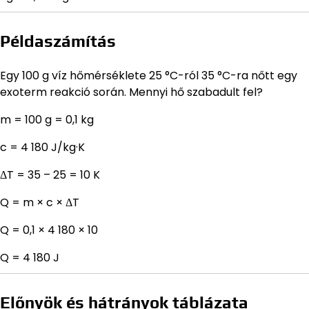
Példaszámítás
Egy 100 g víz hőmérséklete 25 °C-ról 35 °C-ra nőtt egy
exoterm reakció során. Mennyi hő szabadult fel?
m = 100 g = 0,1 kg
c = 4 180 J/kg·K
ΔT = 35 – 25 = 10 K
Q = m × c × ΔT
Q = 0,1 × 4 180 × 10
Q = 4 180 J
Előnyök és hátrányok táblázata