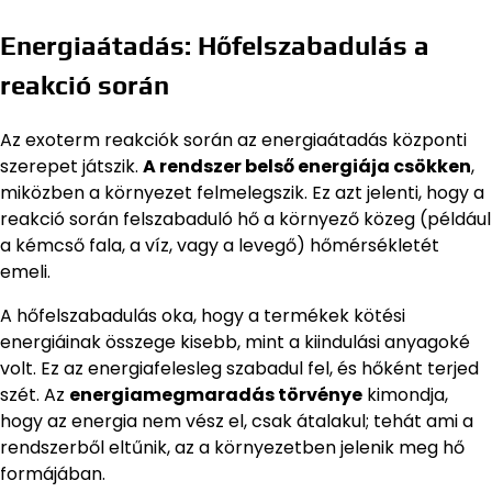
Energiaátadás: Hőfelszabadulás a
reakció során
Az exoterm reakciók során az energiaátadás központi
szerepet játszik.
A rendszer belső energiája csökken
,
miközben a környezet felmelegszik. Ez azt jelenti, hogy a
reakció során felszabaduló hő a környező közeg (például
a kémcső fala, a víz, vagy a levegő) hőmérsékletét
emeli.
A hőfelszabadulás oka, hogy a termékek kötési
energiáinak összege kisebb, mint a kiindulási anyagoké
volt. Ez az energiafelesleg szabadul fel, és hőként terjed
szét. Az
energiamegmaradás törvénye
kimondja,
hogy az energia nem vész el, csak átalakul; tehát ami a
rendszerből eltűnik, az a környezetben jelenik meg hő
formájában.