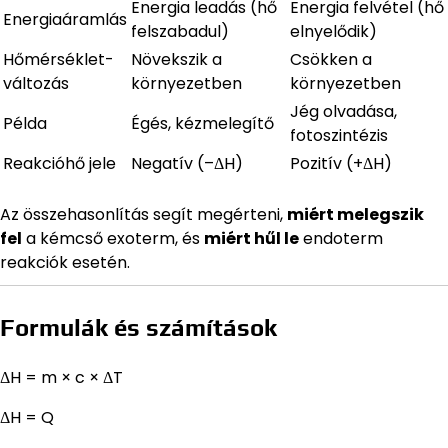
Energia leadás (hő
Energia felvétel (hő
Energiaáramlás
felszabadul)
elnyelődik)
Hőmérséklet-
Növekszik a
Csökken a
változás
környezetben
környezetben
Jég olvadása,
Példa
Égés, kézmelegítő
fotoszintézis
Reakcióhő jele
Negatív (–ΔH)
Pozitív (+ΔH)
Az összehasonlítás segít megérteni,
miért melegszik
fel
a kémcső exoterm, és
miért hűl le
endoterm
reakciók esetén.
Formulák és számítások
ΔH = m × c × ΔT
ΔH = Q