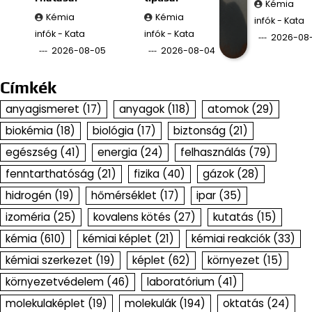
Kémia
Kémia
Kémia
infók - Kata
infók - Kata
infók - Kata
2026-08
2026-08-05
2026-08-04
Címkék
anyagismeret
(17)
anyagok
(118)
atomok
(29)
biokémia
(18)
biológia
(17)
biztonság
(21)
egészség
(41)
energia
(24)
felhasználás
(79)
fenntarthatóság
(21)
fizika
(40)
gázok
(28)
hidrogén
(19)
hőmérséklet
(17)
ipar
(35)
izoméria
(25)
kovalens kötés
(27)
kutatás
(15)
kémia
(610)
kémiai képlet
(21)
kémiai reakciók
(33)
kémiai szerkezet
(19)
képlet
(62)
környezet
(15)
környezetvédelem
(46)
laboratórium
(41)
molekulaképlet
(19)
molekulák
(194)
oktatás
(24)