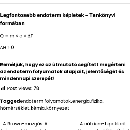
Legfontosabb endoterm képletek – Tankönyvi
formában
Q = m × c × ΔT
ΔH > 0
Reméljük, hogy ez az útmutató segített megérteni
az endoterm folyamatok alapjait, jelentőségét és
mindennapi szerepét!
Post Views:
78
Tagged
endoterm folyamatok
,
energia
,
fizika
,
hőmérséklet
,
kémia
,
környezet
A Brown-mozgás: A
A nátrium-hipoklorit:
Bejegyzés