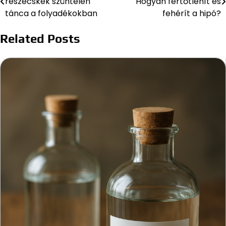
részecskék szüntelen
Hogyan fertőtlenít és
navigáció
tánca a folyadékokban
fehérít a hipó?
Related Posts