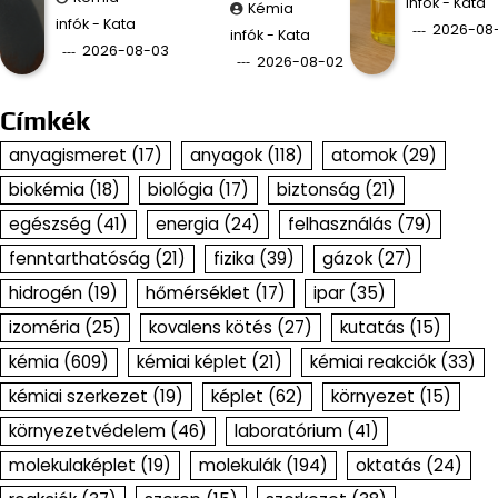
infók - Kata
Kémia
infók - Kata
2026-08-
infók - Kata
2026-08-03
2026-08-02
Címkék
anyagismeret
(17)
anyagok
(118)
atomok
(29)
biokémia
(18)
biológia
(17)
biztonság
(21)
egészség
(41)
energia
(24)
felhasználás
(79)
fenntarthatóság
(21)
fizika
(39)
gázok
(27)
hidrogén
(19)
hőmérséklet
(17)
ipar
(35)
izoméria
(25)
kovalens kötés
(27)
kutatás
(15)
kémia
(609)
kémiai képlet
(21)
kémiai reakciók
(33)
kémiai szerkezet
(19)
képlet
(62)
környezet
(15)
környezetvédelem
(46)
laboratórium
(41)
molekulaképlet
(19)
molekulák
(194)
oktatás
(24)