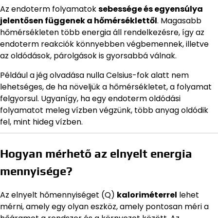
Az endoterm folyamatok
sebessége és egyensúlya
jelentősen függenek a hőmérséklettől
. Magasabb
hőmérsékleten több energia áll rendelkezésre, így az
endoterm reakciók könnyebben végbemennek, illetve
az oldódások, párolgások is gyorsabbá válnak.
Például a jég olvadása nulla Celsius-fok alatt nem
lehetséges, de ha növeljük a hőmérsékletet, a folyamat
felgyorsul. Ugyanígy, ha egy endoterm oldódási
folyamatot meleg vízben végzünk, több anyag oldódik
fel, mint hideg vízben.
Hogyan mérhető az elnyelt energia
mennyisége?
Az elnyelt hőmennyiséget (Q)
kaloriméterrel
lehet
mérni, amely egy olyan eszköz, amely pontosan méri a