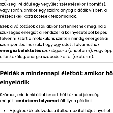
szükség. Például egy vegyület szétesésekor (bomlás),
vagy során, amikor egy szilárd anyag oldódik vízben, a
részecskék közti kötések felbomlanak.
Ezek a változások csak akkor történhetnek meg, ha a
szükséges energiát a rendszer a környezetéből képes
felvenni. Ezért a molekuláris szinten mindig energetikai
szempontból nézzük, hogy egy adott folyamathoz
energia befektetés
szükséges-e (endoterm), vagy épp
ellenkezőleg, energia szabadul-e fel (exoterm).
Példák a mindennapi életből: amikor hő
elnyelődik
Számos, mindenki által ismert hétköznapi jelenség
mögött
endoterm folyamat
áll. Ilyen például:
A jégkockák elolvadása italban: az ital hőjét nyeli el