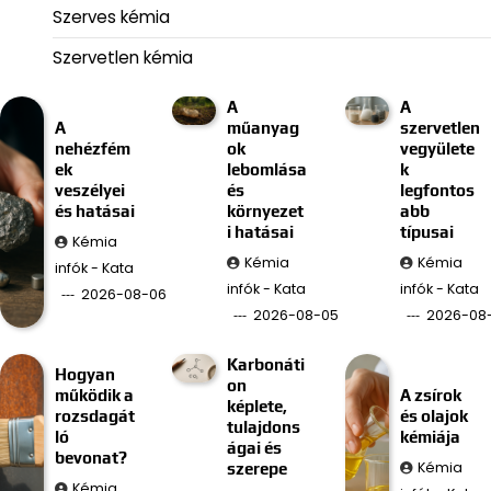
Szerves kémia
Szervetlen kémia
A
A
A
műanyag
szervetlen
nehézfém
ok
vegyülete
ek
lebomlása
k
veszélyei
és
legfontos
és hatásai
környezet
abb
i hatásai
típusai
Kémia
Kémia
Kémia
infók - Kata
infók - Kata
infók - Kata
2026-08-06
2026-08-05
2026-08
Karbonáti
Hogyan
on
működik a
A zsírok
képlete,
rozsdagát
és olajok
tulajdons
ló
kémiája
ágai és
bevonat?
Kémia
szerepe
Kémia