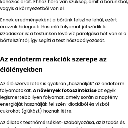
kohéziós erőit. Ehhez hőre van szükség, amit a bőrünkből,
vagyis a környezetből von el.
Ennek eredményeként a bőrünk felszíne lehűl, ezért
érezzük hidegnek. Hasonló folyamat játszódik le
izzadáskor is: a testünkön lévő víz párolgása hőt von el a
bőrfelszíntől, így segíti a test hőszabályozását.
Az endoterm reakciók szerepe az
élőlényekben
Az élő szervezetek is gyakran „használják” az endoterm
folyamatokat.
A növények fotoszintézise
az egyik
legismertebb ilyen folyamat, amely során a napfény
energiáját használják fel szén-dioxidból és vízből
cukrokat (glükózt) hoznak létre.
Az állatok testhőmérséklet-szabályozása, az izzadás és