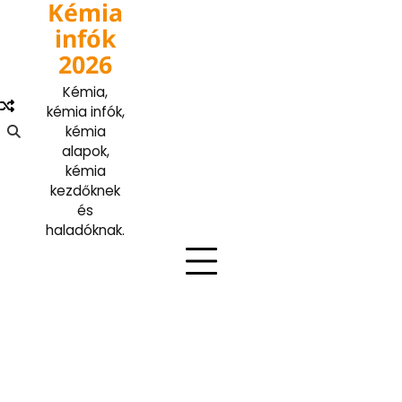
Kémia
Skip
to
infók
content
2026
Kémia,
kémia infók,
kémia
alapok,
kémia
kezdőknek
és
haladóknak.