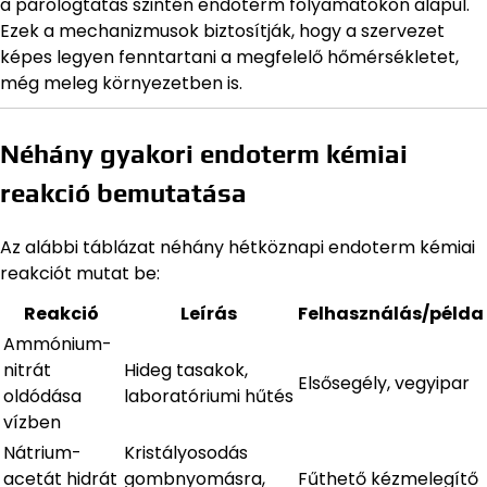
a párologtatás szintén endoterm folyamatokon alapul.
Ezek a mechanizmusok biztosítják, hogy a szervezet
képes legyen fenntartani a megfelelő hőmérsékletet,
még meleg környezetben is.
Néhány gyakori endoterm kémiai
reakció bemutatása
Az alábbi táblázat néhány hétköznapi endoterm kémiai
reakciót mutat be:
Reakció
Leírás
Felhasználás/példa
Ammónium-
nitrát
Hideg tasakok,
Elsősegély, vegyipar
oldódása
laboratóriumi hűtés
vízben
Nátrium-
Kristályosodás
acetát hidrát
gombnyomásra,
Fűthető kézmelegítő