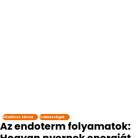
Általános kémia
Érdekességek
Az endoterm folyamatok:
Hogyan nyernek energiát