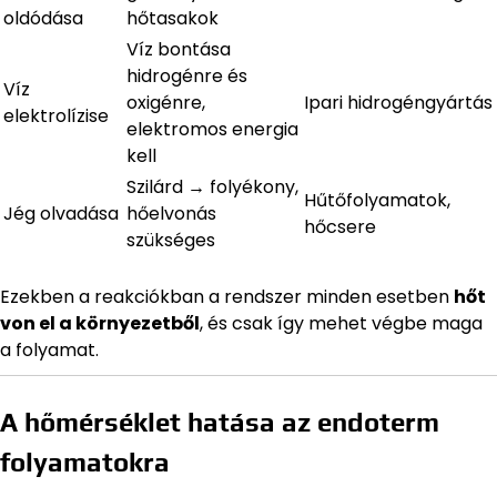
oldódása
hőtasakok
Víz bontása
hidrogénre és
Víz
oxigénre,
Ipari hidrogéngyártás
elektrolízise
elektromos energia
kell
Szilárd → folyékony,
Hűtőfolyamatok,
Jég olvadása
hőelvonás
hőcsere
szükséges
Ezekben a reakciókban a rendszer minden esetben
hőt
von el a környezetből
, és csak így mehet végbe maga
a folyamat.
A hőmérséklet hatása az endoterm
folyamatokra