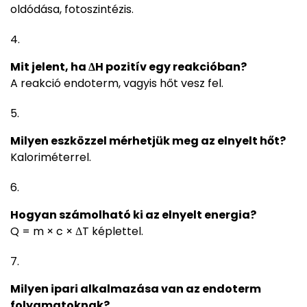
oldódása, fotoszintézis.
Mit jelent, ha ΔH pozitív egy reakcióban?
A reakció endoterm, vagyis hőt vesz fel.
Milyen eszközzel mérhetjük meg az elnyelt hőt?
Kaloriméterrel.
Hogyan számolható ki az elnyelt energia?
Q = m × c × ΔT képlettel.
Milyen ipari alkalmazása van az endoterm
folyamatoknak?