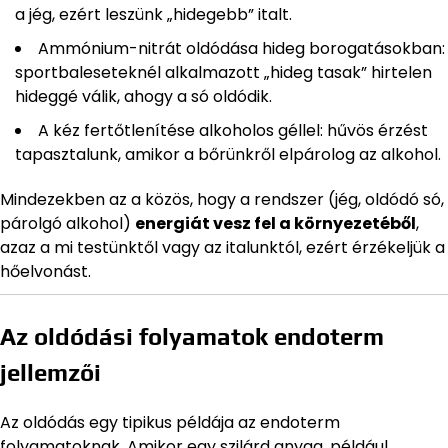
a jég, ezért leszünk „hidegebb” italt.
Ammónium-nitrát oldódása hideg borogatásokban:
sportbaleseteknél alkalmazott „hideg tasak” hirtelen
hideggé válik, ahogy a só oldódik.
A kéz fertőtlenítése alkoholos géllel: hűvös érzést
tapasztalunk, amikor a bőrünkről elpárolog az alkohol.
Mindezekben az a közös, hogy a rendszer (jég, oldódó só,
párolgó alkohol)
energiát vesz fel a környezetéből
,
azaz a mi testünktől vagy az italunktól, ezért érzékeljük a
hőelvonást.
Az oldódási folyamatok endoterm
jellemzői
Az oldódás egy tipikus példája az endoterm
folyamatoknak. Amikor egy szilárd anyag, például