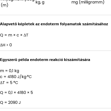
kg, g
mg (milligramm)
(m)
Alapvető képletek az endoterm folyamatok számításához
Q = m × c × ΔT
ΔH > 0
Egyszerű példa endoterm reakció kiszámítására
m = 0,1 kg
c = 4180 J/kg·°C
ΔT = 5 °C
Q = 0,1 × 4180 × 5
Q = 2090 J