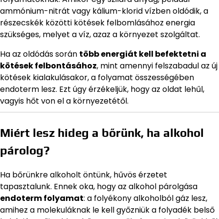
ammónium-nitrát vagy kálium-klorid vízben oldódik, a
részecskék közötti kötések felbomlásához energia
szükséges, melyet a víz, azaz a környezet szolgáltat.
Ha az oldódás során
több energiát kell befektetni a
kötések felbontásához
, mint amennyi felszabadul az új
kötések kialakulásakor, a folyamat összességében
endoterm lesz. Ezt úgy érzékeljük, hogy az oldat lehűl,
vagyis hőt von el a környezetétől.
Miért lesz hideg a bőrünk, ha alkohol
párolog?
Ha bőrünkre alkoholt öntünk, hűvös érzetet
tapasztalunk. Ennek oka, hogy az alkohol párolgása
endoterm folyamat
: a folyékony alkoholból gáz lesz,
amihez a molekuláknak le kell győzniük a folyadék belső