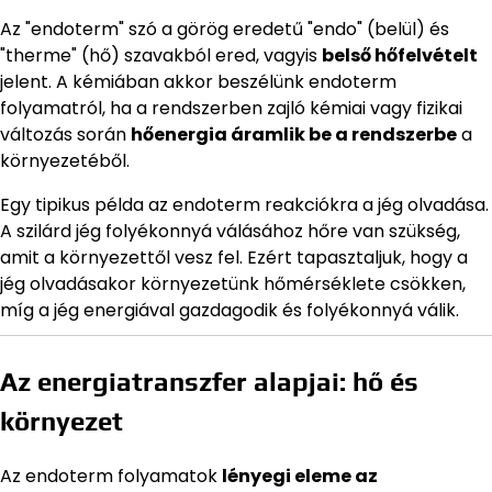
Az "endoterm" szó a görög eredetű "endo" (belül) és
"therme" (hő) szavakból ered, vagyis
belső hőfelvételt
jelent. A kémiában akkor beszélünk endoterm
folyamatról, ha a rendszerben zajló kémiai vagy fizikai
változás során
hőenergia áramlik be a rendszerbe
a
környezetéből.
Egy tipikus példa az endoterm reakciókra a jég olvadása.
A szilárd jég folyékonnyá válásához hőre van szükség,
amit a környezettől vesz fel. Ezért tapasztaljuk, hogy a
jég olvadásakor környezetünk hőmérséklete csökken,
míg a jég energiával gazdagodik és folyékonnyá válik.
Az energiatranszfer alapjai: hő és
környezet
Az endoterm folyamatok
lényegi eleme az