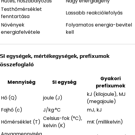
Hűtés, hőszabályozás
Nagy energiaigény
Testhőmérséklet
Lassabb reakciólefolyás
fenntartása
Növények
Folyamatos energia-bevitel
energiafelvétele
kell
SI egységek, mértékegységek, prefixumok
összefoglaló
Gyakori
Mennyiség
SI egység
prefixumok
kJ (kilojoule), MJ
Hő (Q)
joule (J)
(megajoule)
Fajhő (c)
J/kg·°C
mJ, kJ
Celsius-fok (°C),
Hőmérséklet (T)
mK (millikelvin)
kelvin (K)
Anyagmennyiség