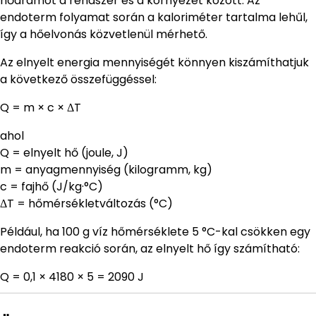
hőáramot a rendszer és a környezet között. Az
endoterm folyamat során a kaloriméter tartalma lehűl,
így a hőelvonás közvetlenül mérhető.
Az elnyelt energia mennyiségét könnyen kiszámíthatjuk
a következő összefüggéssel:
Q = m × c × ΔT
ahol
Q = elnyelt hő (joule, J)
m = anyagmennyiség (kilogramm, kg)
c = fajhő (J/kg·°C)
ΔT = hőmérsékletváltozás (°C)
Például, ha 100 g víz hőmérséklete 5 °C-kal csökken egy
endoterm reakció során, az elnyelt hő így számítható:
Q = 0,1 × 4180 × 5 = 2090 J