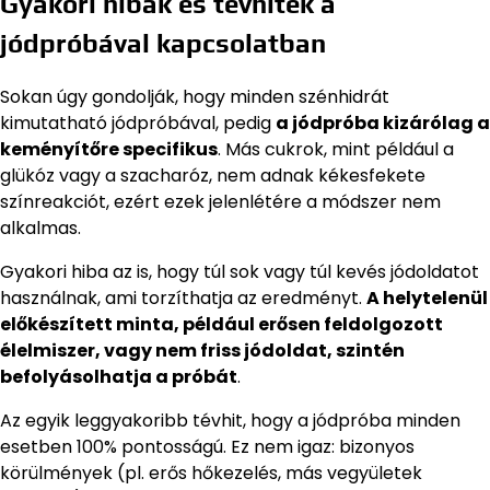
Gyakori hibák és tévhitek a
jódpróbával kapcsolatban
Sokan úgy gondolják, hogy minden szénhidrát
kimutatható jódpróbával, pedig
a jódpróba kizárólag a
keményítőre specifikus
. Más cukrok, mint például a
glükóz vagy a szacharóz, nem adnak kékesfekete
színreakciót, ezért ezek jelenlétére a módszer nem
alkalmas.
Gyakori hiba az is, hogy túl sok vagy túl kevés jódoldatot
használnak, ami torzíthatja az eredményt.
A helytelenül
előkészített minta, például erősen feldolgozott
élelmiszer, vagy nem friss jódoldat, szintén
befolyásolhatja a próbát
.
Az egyik leggyakoribb tévhit, hogy a jódpróba minden
esetben 100% pontosságú. Ez nem igaz: bizonyos
körülmények (pl. erős hőkezelés, más vegyületek