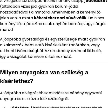
A vizsgálathoz cseppentsünk néhány csepp
jódoldatot
(általában vizes jód, gyakran kálium-jodid
hozzáadásával) a mintára. Amennyiben a keményítő
jelen van, a minta
kékesfekete színűvé válik
. Ha nincs
keményítő, a jód színe csak enyhén barnás, vagy sárgás
marad.
A jódpróba gyorsasága és egyszerűsége miatt gyakran
alkalmazzák bemutató kísérletként tanórákon, vagy
otthoni kíváncsiságból. Az eredmény azonnal látható,
így a vizsgálat könnyen értelmezhető.
Milyen anyagokra van szükség a
kísérlethez?
A jódpróba elvégzéséhez mindössze néhány egyszerű
anyagra és eszközre lesz szükségről: