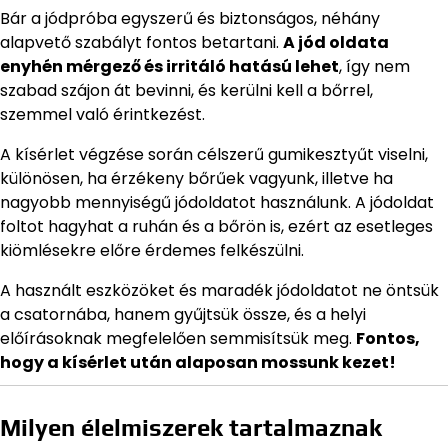
Bár a jódpróba egyszerű és biztonságos, néhány
alapvető szabályt fontos betartani.
A jód oldata
enyhén mérgező és irritáló hatású lehet
, így nem
szabad szájon át bevinni, és kerülni kell a bőrrel,
szemmel való érintkezést.
A kísérlet végzése során célszerű gumikesztyűt viselni,
különösen, ha érzékeny bőrűek vagyunk, illetve ha
nagyobb mennyiségű jódoldatot használunk. A jódoldat
foltot hagyhat a ruhán és a bőrön is, ezért az esetleges
kiömlésekre előre érdemes felkészülni.
A használt eszközöket és maradék jódoldatot ne öntsük
a csatornába, hanem gyűjtsük össze, és a helyi
előírásoknak megfelelően semmisítsük meg.
Fontos,
hogy a kísérlet után alaposan mossunk kezet!
Milyen élelmiszerek tartalmaznak