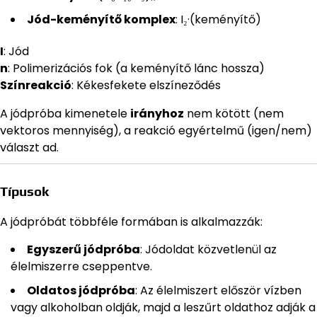
Jód-keményítő komplex
: I₂·(keményítő)
I
: Jód
n
: Polimerizációs fok (a keményítő lánc hossza)
Színreakció
: Kékesfekete elszíneződés
A jódpróba kimenetele
irányhoz
nem kötött (nem
vektoros mennyiség), a reakció egyértelmű (igen/nem)
választ ad.
Típusok
A jódpróbát többféle formában is alkalmazzák:
Egyszerű jódpróba
: Jódoldat közvetlenül az
élelmiszerre cseppentve.
Oldatos jódpróba
: Az élelmiszert először vízben
vagy alkoholban oldják, majd a leszűrt oldathoz adják a