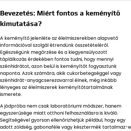
Bevezetés: Miért fontos a keményítő
kimutatása?
A keményítő jelenléte az élelmiszerekben alapvető
információval szolgál étrendünk összetételéről.
Egészségünk megőrzése és a kiegyensúlyozott
táplálkozás érdekében fontos tudni, hogy mennyi
szénhidrátot, azon belül is keményítőt fogyasztunk
naponta. Azok számára, akik cukorbetegséggel vagy
szénhidrát-anyagcserezavarral élnek, még inkább
lényeges az élelmiszerek keményítőtartalmának
ismerete.
A jódpróba nem csak laboratóriumi módszer, hanem
egyszerűsége miatt otthoni felhasználásra is kiváló.
Segítségével gyorsan ellenőrizhetjük például, hogy egy
adott zöldség, gabonaféle vagy késztermék tartalmaz-e