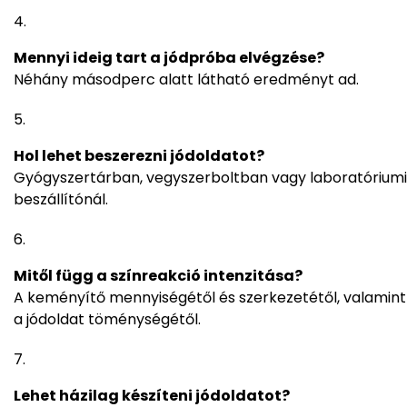
Mennyi ideig tart a jódpróba elvégzése?
Néhány másodperc alatt látható eredményt ad.
Hol lehet beszerezni jódoldatot?
Gyógyszertárban, vegyszerboltban vagy laboratóriumi
beszállítónál.
Mitől függ a színreakció intenzitása?
A keményítő mennyiségétől és szerkezetétől, valamint
a jódoldat töménységétől.
Lehet házilag készíteni jódoldatot?