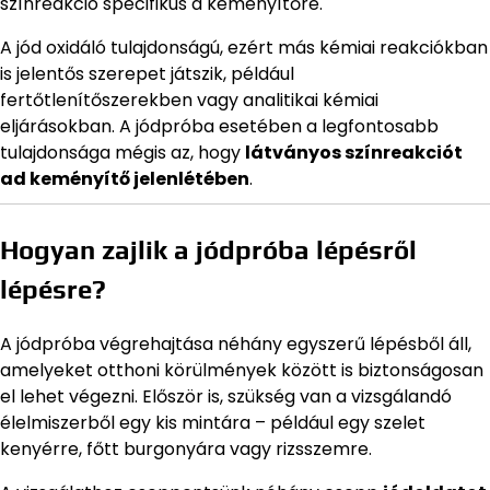
színreakció specifikus a keményítőre.
A jód oxidáló tulajdonságú, ezért más kémiai reakciókban
is jelentős szerepet játszik, például
fertőtlenítőszerekben vagy analitikai kémiai
eljárásokban. A jódpróba esetében a legfontosabb
tulajdonsága mégis az, hogy
látványos színreakciót
ad keményítő jelenlétében
.
Hogyan zajlik a jódpróba lépésről
lépésre?
A jódpróba végrehajtása néhány egyszerű lépésből áll,
amelyeket otthoni körülmények között is biztonságosan
el lehet végezni. Először is, szükség van a vizsgálandó
élelmiszerből egy kis mintára – például egy szelet
kenyérre, főtt burgonyára vagy rizsszemre.