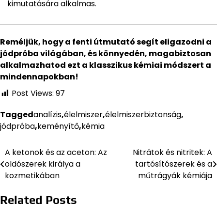
kimutatására alkalmas.
Reméljük, hogy a fenti útmutató segít eligazodni a
jódpróba világában, és könnyedén, magabiztosan
alkalmazhatod ezt a klasszikus kémiai módszert a
mindennapokban!
Post Views:
97
Tagged
analízis
,
élelmiszer
,
élelmiszerbiztonság
,
jódpróba
,
keményítő
,
kémia
A ketonok és az aceton: Az
Nitrátok és nitritek: A
Bejegyzés
oldószerek királya a
tartósítószerek és a
navigáció
kozmetikában
műtrágyák kémiája
Related Posts