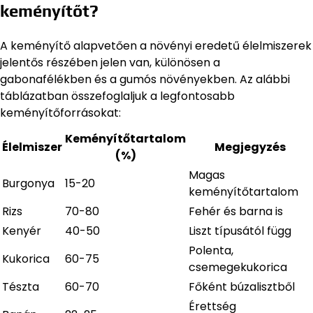
keményítőt?
A keményítő alapvetően a növényi eredetű élelmiszerek
jelentős részében jelen van, különösen a
gabonafélékben és a gumós növényekben. Az alábbi
táblázatban összefoglaljuk a legfontosabb
keményítőforrásokat:
Keményítőtartalom
Élelmiszer
Megjegyzés
(%)
Magas
Burgonya
15-20
keményítőtartalom
Rizs
70-80
Fehér és barna is
Kenyér
40-50
Liszt típusától függ
Polenta,
Kukorica
60-75
csemegekukorica
Tészta
60-70
Főként búzalisztből
Érettség