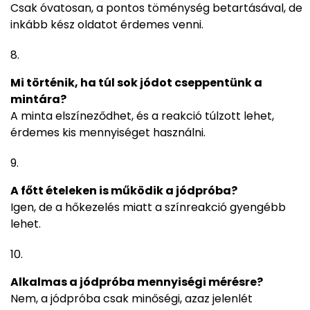
Csak óvatosan, a pontos töménység betartásával, de
inkább kész oldatot érdemes venni.
Mi történik, ha túl sok jódot cseppentünk a
mintára?
A minta elszíneződhet, és a reakció túlzott lehet,
érdemes kis mennyiséget használni.
A főtt ételeken is működik a jódpróba?
Igen, de a hőkezelés miatt a színreakció gyengébb
lehet.
Alkalmas a jódpróba mennyiségi mérésre?
Nem, a jódpróba csak minőségi, azaz jelenlét