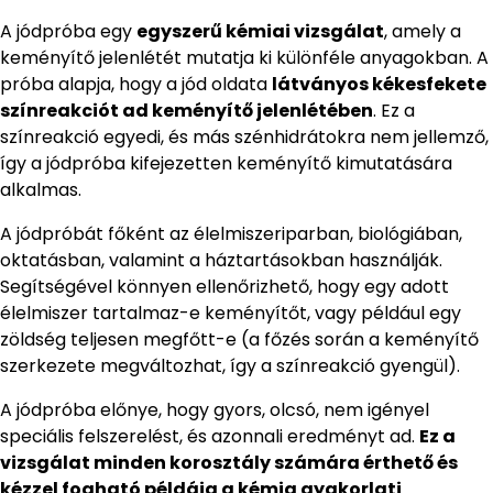
A jódpróba egy
egyszerű kémiai vizsgálat
, amely a
keményítő jelenlétét mutatja ki különféle anyagokban. A
próba alapja, hogy a jód oldata
látványos kékesfekete
színreakciót ad keményítő jelenlétében
. Ez a
színreakció egyedi, és más szénhidrátokra nem jellemző,
így a jódpróba kifejezetten keményítő kimutatására
alkalmas.
A jódpróbát főként az élelmiszeriparban, biológiában,
oktatásban, valamint a háztartásokban használják.
Segítségével könnyen ellenőrizhető, hogy egy adott
élelmiszer tartalmaz-e keményítőt, vagy például egy
zöldség teljesen megfőtt-e (a főzés során a keményítő
szerkezete megváltozhat, így a színreakció gyengül).
A jódpróba előnye, hogy gyors, olcsó, nem igényel
speciális felszerelést, és azonnali eredményt ad.
Ez a
vizsgálat minden korosztály számára érthető és
kézzel fogható példája a kémia gyakorlati