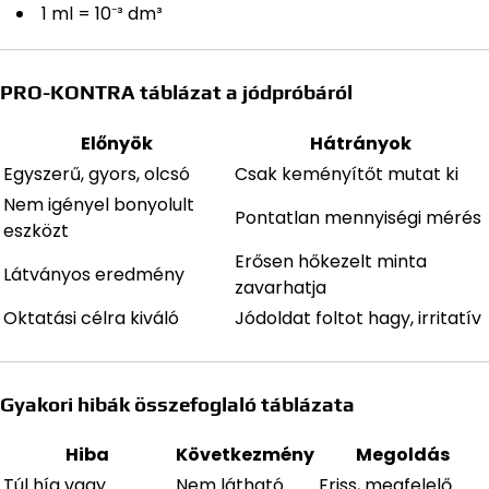
1 ml = 10⁻³ dm³
PRO-KONTRA táblázat a jódpróbáról
Előnyök
Hátrányok
Egyszerű, gyors, olcsó
Csak keményítőt mutat ki
Nem igényel bonyolult
Pontatlan mennyiségi mérés
eszközt
Erősen hőkezelt minta
Látványos eredmény
zavarhatja
Oktatási célra kiváló
Jódoldat foltot hagy, irritatív
Gyakori hibák összefoglaló táblázata
Hiba
Következmény
Megoldás
Túl híg vagy
Nem látható
Friss, megfelelő