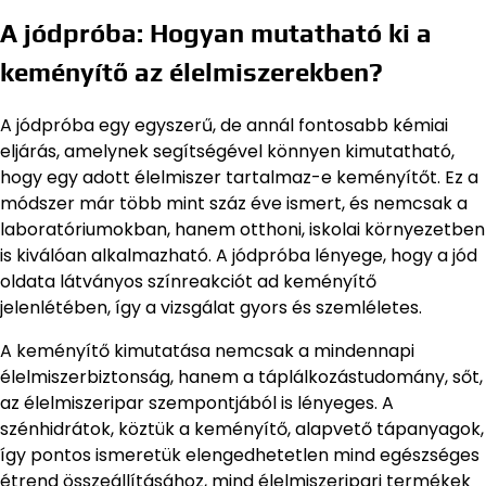
A jódpróba: Hogyan mutatható ki a
keményítő az élelmiszerekben?
A jódpróba egy egyszerű, de annál fontosabb kémiai
eljárás, amelynek segítségével könnyen kimutatható,
hogy egy adott élelmiszer tartalmaz-e keményítőt. Ez a
módszer már több mint száz éve ismert, és nemcsak a
laboratóriumokban, hanem otthoni, iskolai környezetben
is kiválóan alkalmazható. A jódpróba lényege, hogy a jód
oldata látványos színreakciót ad keményítő
jelenlétében, így a vizsgálat gyors és szemléletes.
A keményítő kimutatása nemcsak a mindennapi
élelmiszerbiztonság, hanem a táplálkozástudomány, sőt,
az élelmiszeripar szempontjából is lényeges. A
szénhidrátok, köztük a keményítő, alapvető tápanyagok,
így pontos ismeretük elengedhetetlen mind egészséges
étrend összeállításához, mind élelmiszeripari termékek