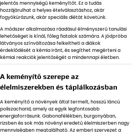
jelentős mennyiségű keményítőt. Ez a tudás
hozzájárulhat a helyes ételválasztáshoz, akár
fogyókúrázunk, akár speciális diétát követünk.
A módszer alkalmazása ráadásul élményszerű tanulási
lehetőséget is kínál, főleg fiatalok számára. A jódpróba
látványos színváltozása felkeltheti a diákok
érdeklődését a kémia iránt, és segíthet megérteni a
kémiai reakciók jelentőségét a mindennapi életben.
A keményítő szerepe az
élelmiszerekben és táplálkozásban
A keményítő a növények által termelt, hosszú láncú
poliszacharid, amely az egyik legfontosabb
energiaforrásunk. Gabonafélékben, burgonyában,
rizsben és sok más növényi eredetű élelmiszerben nagy
mennyiségben megtalálható. Az emberi szervezet a