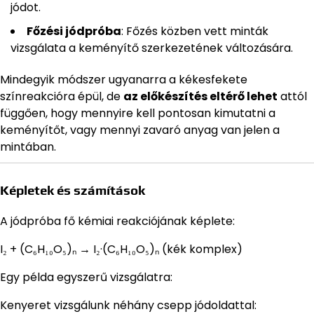
jódot.
Főzési jódpróba
: Főzés közben vett minták
vizsgálata a keményítő szerkezetének változására.
Mindegyik módszer ugyanarra a kékesfekete
színreakcióra épül, de
az előkészítés eltérő lehet
attól
függően, hogy mennyire kell pontosan kimutatni a
keményítőt, vagy mennyi zavaró anyag van jelen a
mintában.
Képletek és számítások
A jódpróba fő kémiai reakciójának képlete:
I₂ + (C₆H₁₀O₅)ₙ → I₂·(C₆H₁₀O₅)ₙ (kék komplex)
Egy példa egyszerű vizsgálatra:
Kenyeret vizsgálunk néhány csepp jódoldattal: