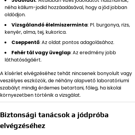
Jódoldat
: Általában vizes jódoldatot használnak,
néha kálium-jodid hozzáadásával, hogy a jód jobban
oldódjon.
Vizsgálandó élelmiszerminta
: Pl. burgonya, rizs,
kenyér, alma, tej, kukorica.
Cseppentő
: Az oldat pontos adagolásához.
Fehér tál vagy üveglap
: Az eredmény jobb
láthatóságáért.
A kísérlet elvégzéséhez tehát nincsenek bonyolult vagy
veszélyes eszközök, de néhány alapvető laboratóriumi
szabályt mindig érdemes betartani, főleg, ha iskolai
környezetben történik a vizsgálat.
Biztonsági tanácsok a jódpróba
elvégzéséhez