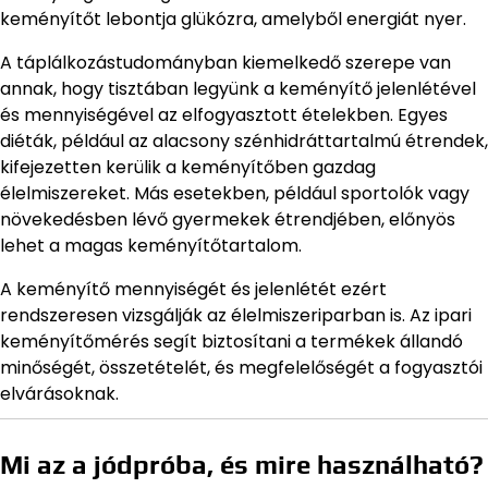
keményítőt lebontja glükózra, amelyből energiát nyer.
A táplálkozástudományban kiemelkedő szerepe van
annak, hogy tisztában legyünk a keményítő jelenlétével
és mennyiségével az elfogyasztott ételekben. Egyes
diéták, például az alacsony szénhidráttartalmú étrendek,
kifejezetten kerülik a keményítőben gazdag
élelmiszereket. Más esetekben, például sportolók vagy
növekedésben lévő gyermekek étrendjében, előnyös
lehet a magas keményítőtartalom.
A keményítő mennyiségét és jelenlétét ezért
rendszeresen vizsgálják az élelmiszeriparban is. Az ipari
keményítőmérés segít biztosítani a termékek állandó
minőségét, összetételét, és megfelelőségét a fogyasztói
elvárásoknak.
Mi az a jódpróba, és mire használható?