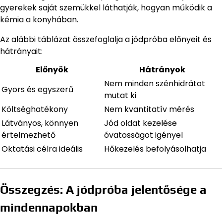
gyerekek saját szemükkel láthatják, hogyan működik a
kémia a konyhában.
Az alábbi táblázat összefoglalja a jódpróba előnyeit és
hátrányait:
Előnyök
Hátrányok
Nem minden szénhidrátot
Gyors és egyszerű
mutat ki
Költséghatékony
Nem kvantitatív mérés
Látványos, könnyen
Jód oldat kezelése
értelmezhető
óvatosságot igényel
Oktatási célra ideális
Hőkezelés befolyásolhatja
Összegzés: A jódpróba jelentősége a
mindennapokban