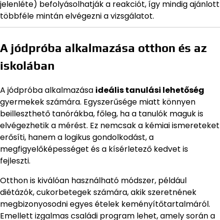
jelenléte) befolyásolhatják a reakciót, így mindig ajánlott
többféle mintán elvégezni a vizsgálatot.
A jódpróba alkalmazása otthon és az
iskolában
A jódpróba alkalmazása
ideális tanulási lehetőség
gyermekek számára. Egyszerűsége miatt könnyen
beilleszthető tanórákba, főleg, ha a tanulók maguk is
elvégezhetik a mérést. Ez nemcsak a kémiai ismereteket
erősíti, hanem a logikus gondolkodást, a
megfigyelőképességet és a kísérletező kedvet is
fejleszti.
Otthon is kiválóan használható módszer, például
diétázók, cukorbetegek számára, akik szeretnének
megbizonyosodni egyes ételek keményítőtartalmáról.
Emellett izgalmas családi program lehet, amely során a