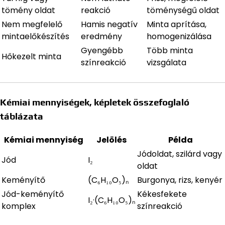
tömény oldat
reakció
töménységű oldat
Nem megfelelő
Hamis negatív
Minta aprítása,
mintaelőkészítés
eredmény
homogenizálása
Gyengébb
Több minta
Hőkezelt minta
színreakció
vizsgálata
Kémiai mennyiségek, képletek összefoglaló
táblázata
Kémiai mennyiség
Jelölés
Példa
Jódoldat, szilárd vagy
Jód
I₂
oldat
Keményítő
(C₆H₁₀O₅)ₙ
Burgonya, rizs, kenyér
Jód-keményítő
Kékesfekete
I₂·(C₆H₁₀O₅)ₙ
komplex
színreakció