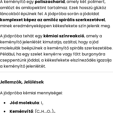
A keményítő egy
poliszacharid
, amely két polimert,
amilózt és amilopektint tartalmaz. Ezek hosszú glükóz
láncokból épülnek fel. A jódpróba során a jódoldat
komplexet képez az amilóz spirális szerkezetével
,
minek eredményeképpen kékesfekete szín jelenik meg.
A jódpróba tehát egy
kémiai színreakció
, amely a
keményítő jelenlétét kimutatja, azáltal, hogy a jód
molekulák beépülnek a keményítő spirális szerkezetébe.
Például, ha egy szelet kenyérre vagy főtt burgonyára
cseppentünk jóddal, a kékesfekete elszíneződés igazolja
a keményítő jelenlétét.
Jellemzők, Jelölések
A jódpróba kémiai mennyiségei:
Jód molekula
: I₂
Keményítő
: (C₆H₁₀O₅)ₙ