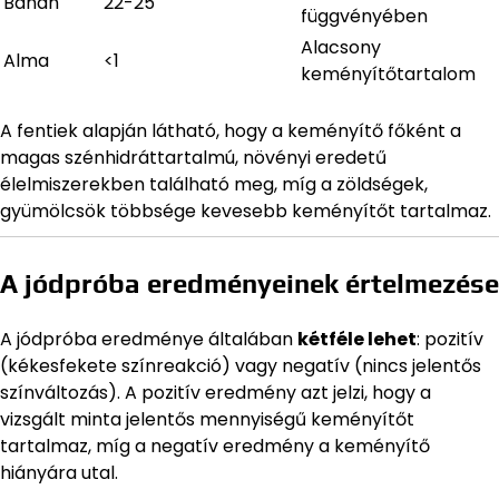
Banán
22-25
függvényében
Alacsony
Alma
<1
keményítőtartalom
A fentiek alapján látható, hogy a keményítő főként a
magas szénhidráttartalmú, növényi eredetű
élelmiszerekben található meg, míg a zöldségek,
gyümölcsök többsége kevesebb keményítőt tartalmaz.
A jódpróba eredményeinek értelmezése
A jódpróba eredménye általában
kétféle lehet
: pozitív
(kékesfekete színreakció) vagy negatív (nincs jelentős
színváltozás). A pozitív eredmény azt jelzi, hogy a
vizsgált minta jelentős mennyiségű keményítőt
tartalmaz, míg a negatív eredmény a keményítő
hiányára utal.