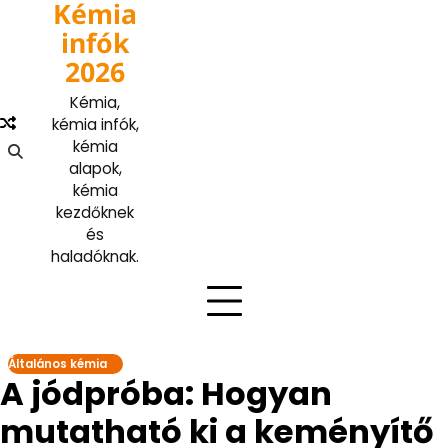
Kémia
Skip
to
infók
content
2026
Kémia,
kémia infók,
kémia
alapok,
kémia
kezdőknek
és
haladóknak.
Általános kémia
A jódpróba: Hogyan
mutatható ki a keményítő