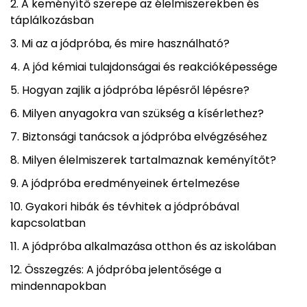
A keményítő szerepe az élelmiszerekben és
táplálkozásban
Mi az a jódpróba, és mire használható?
A jód kémiai tulajdonságai és reakcióképessége
Hogyan zajlik a jódpróba lépésről lépésre?
Milyen anyagokra van szükség a kísérlethez?
Biztonsági tanácsok a jódpróba elvégzéséhez
Milyen élelmiszerek tartalmaznak keményítőt?
A jódpróba eredményeinek értelmezése
Gyakori hibák és tévhitek a jódpróbával
kapcsolatban
A jódpróba alkalmazása otthon és az iskolában
Összegzés: A jódpróba jelentősége a
mindennapokban