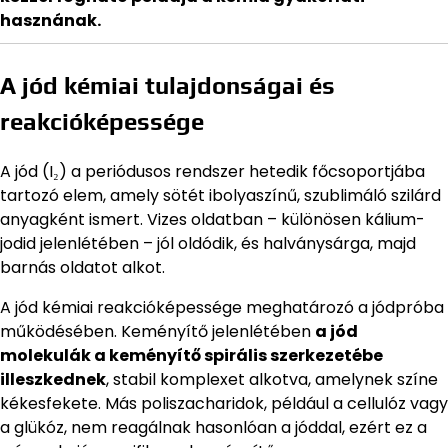
hasznának.
A jód kémiai tulajdonságai és
reakcióképessége
A jód (I₂) a periódusos rendszer hetedik főcsoportjába
tartozó elem, amely sötét ibolyaszínű, szublimáló szilárd
anyagként ismert. Vizes oldatban – különösen kálium-
jodid jelenlétében – jól oldódik, és halványsárga, majd
barnás oldatot alkot.
A jód kémiai reakcióképessége meghatározó a jódpróba
működésében. Keményítő jelenlétében
a jód
molekulák a keményítő spirális szerkezetébe
illeszkednek
, stabil komplexet alkotva, amelynek színe
kékesfekete. Más poliszacharidok, például a cellulóz vagy
a glükóz, nem reagálnak hasonlóan a jóddal, ezért ez a