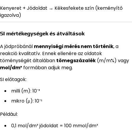
Kenyeret + Jódoldat → Kékesfekete szín (keményítő
igazolva)
SI mértékegységek és átváltások
A jódpróbánál
mennyiségi mérés nem történik
, a
reakció kvalitatív. Ennek ellenére az oldatok
töménységét általában
tömegszázalék
(m/m%) vagy
mol/dm³
formában adjuk meg.
SI előtagok:
milli (m): 10⁻³
mikro (μ): 10⁻⁶
Például:
0,1 mol/dm³ jódoldat = 100 mmol/dm³