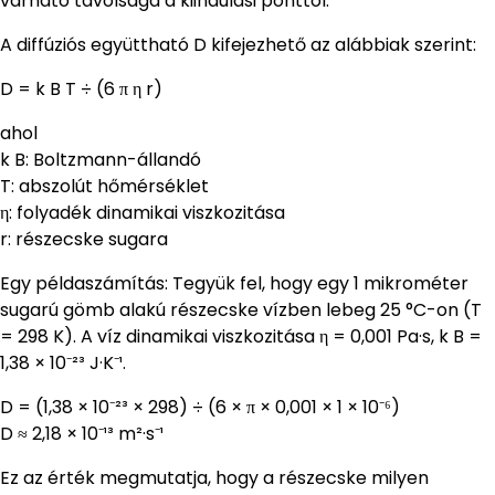
várható távolsága a kiindulási ponttól.
A diffúziós együttható D kifejezhető az alábbiak szerint:
D = k B T ÷ (6 π η r)
ahol
k B: Boltzmann-állandó
T: abszolút hőmérséklet
η: folyadék dinamikai viszkozitása
r: részecske sugara
Egy példaszámítás: Tegyük fel, hogy egy 1 mikrométer
sugarú gömb alakú részecske vízben lebeg 25 °C-on (T
= 298 K). A víz dinamikai viszkozitása η = 0,001 Pa·s, k B =
1,38 × 10⁻²³ J·K⁻¹.
D = (1,38 × 10⁻²³ × 298) ÷ (6 × π × 0,001 × 1 × 10⁻⁶)
D ≈ 2,18 × 10⁻¹³ m²·s⁻¹
Ez az érték megmutatja, hogy a részecske milyen