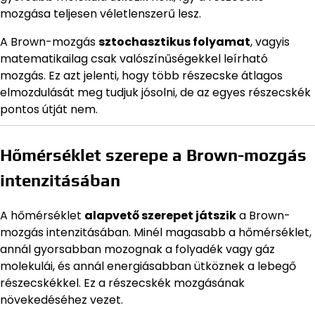
mozgása teljesen véletlenszerű lesz.
A Brown-mozgás
sztochasztikus folyamat
, vagyis
matematikailag csak valószínűségekkel leírható
mozgás. Ez azt jelenti, hogy több részecske átlagos
elmozdulását meg tudjuk jósolni, de az egyes részecskék
pontos útját nem.
Hőmérséklet szerepe a Brown-mozgás
intenzitásában
A hőmérséklet
alapvető szerepet játszik
a Brown-
mozgás intenzitásában. Minél magasabb a hőmérséklet,
annál gyorsabban mozognak a folyadék vagy gáz
molekulái, és annál energiásabban ütköznek a lebegő
részecskékkel. Ez a részecskék mozgásának
növekedéséhez vezet.