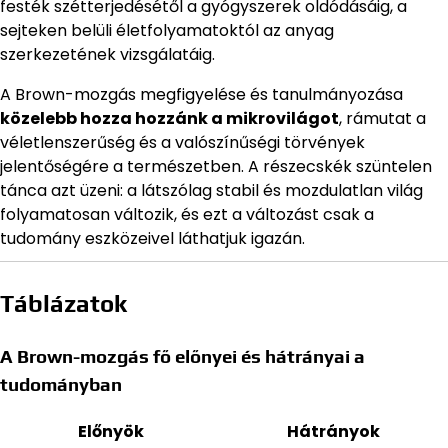
festék szétterjedésétől a gyógyszerek oldódásáig, a
sejteken belüli életfolyamatoktól az anyag
szerkezetének vizsgálatáig.
A Brown-mozgás megfigyelése és tanulmányozása
közelebb hozza hozzánk a mikrovilágot
, rámutat a
véletlenszerűség és a valószínűségi törvények
jelentőségére a természetben. A részecskék szüntelen
tánca azt üzeni: a látszólag stabil és mozdulatlan világ
folyamatosan változik, és ezt a változást csak a
tudomány eszközeivel láthatjuk igazán.
Táblázatok
A Brown-mozgás fő előnyei és hátrányai a
tudományban
Előnyök
Hátrányok