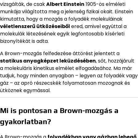
vizsgálták, de csak
Albert Einstein
1905-ös elméleti
munkája világította meg a jelenség fizikai okait. Einstein
kimutatta, hogy a mozgás a folyadék molekuláinak
véletlenszerű ütközéseiből
ered, amivel egyúttal a
molekulák létezésének egyik legfontosabb kísérleti
bizonyítékát is adta.
A Brown-mozgás felfedezése áttörést jelentett a
statikus anyagképzet leküzdésében
, sőt, hozzájárult
a molekuláris kinetikus elmélet elfogadásához. Ma már
tudjuk, hogy minden anyagban – legyen az folyadék vagy
gáz – az apró részecskék folyamatosan mozognak és
ütköznek egymással.
Mi is pontosan a Brown-mozgás a
gyakorlatban?
A Brown-mozgás a
folyadékban vagy gázban lebegő