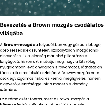
Bevezetés a Brown-mozgás csodálatos
világába
A
Brown-mozgás
a folyadékban vagy gázban lebegő,
apró részecskék szüntelen, szabálytalan mozgásának
elnevezése. Ez a jelenség már első pillantásra is
lenyűgöző, hiszen azt mutatja meg, hogy a látszólag
nyugalomban lévő anyagban is folyamatos, láthatatlan
tánc zajlik a molekulák szintjén. A Brown-mozgás nem
csak egy izgalmas fizikai és kémiai megfigyelés, hanem
alapvető jelentőséggel bír a modern tudomány
számára.
Ez a téma azért fontos, mert a Brown-mozgás a
hőmozgás
kézzelfogható bizonyítéka, amely