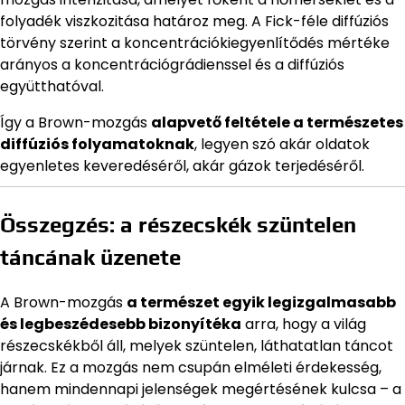
folyadék viszkozitása határoz meg. A Fick-féle diffúziós
törvény szerint a koncentrációkiegyenlítődés mértéke
arányos a koncentrációgrádienssel és a diffúziós
együtthatóval.
Így a Brown-mozgás
alapvető feltétele a természetes
diffúziós folyamatoknak
, legyen szó akár oldatok
egyenletes keveredéséről, akár gázok terjedéséről.
Összegzés: a részecskék szüntelen
táncának üzenete
A Brown-mozgás
a természet egyik legizgalmasabb
és legbeszédesebb bizonyítéka
arra, hogy a világ
részecskékből áll, melyek szüntelen, láthatatlan táncot
járnak. Ez a mozgás nem csupán elméleti érdekesség,
hanem mindennapi jelenségek megértésének kulcsa – a