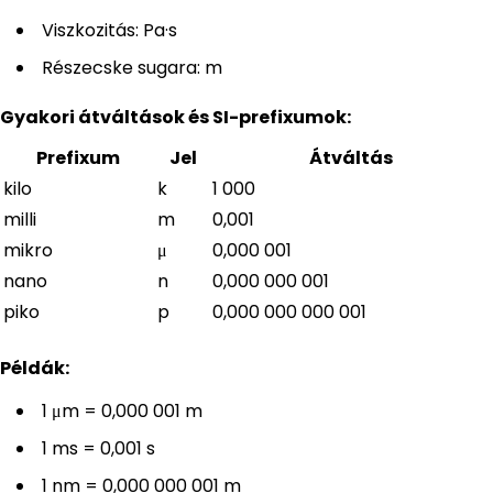
Viszkozitás: Pa·s
Részecske sugara: m
Gyakori átváltások és SI-prefixumok:
Prefixum
Jel
Átváltás
kilo
k
1 000
milli
m
0,001
mikro
μ
0,000 001
nano
n
0,000 000 001
piko
p
0,000 000 000 001
Példák:
1 μm = 0,000 001 m
1 ms = 0,001 s
1 nm = 0,000 000 001 m