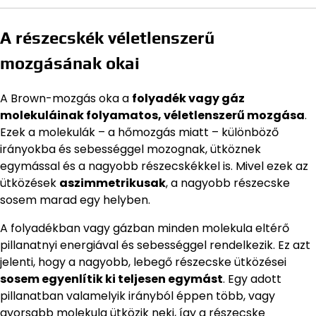
A részecskék véletlenszerű
mozgásának okai
A Brown-mozgás oka a
folyadék vagy gáz
molekuláinak folyamatos, véletlenszerű mozgása
.
Ezek a molekulák – a hőmozgás miatt – különböző
irányokba és sebességgel mozognak, ütköznek
egymással és a nagyobb részecskékkel is. Mivel ezek az
ütközések
aszimmetrikusak
, a nagyobb részecske
sosem marad egy helyben.
A folyadékban vagy gázban minden molekula eltérő
pillanatnyi energiával és sebességgel rendelkezik. Ez azt
jelenti, hogy a nagyobb, lebegő részecske ütközései
sosem egyenlítik ki teljesen egymást
. Egy adott
pillanatban valamelyik irányból éppen több, vagy
gyorsabb molekula ütközik neki, így a részecske