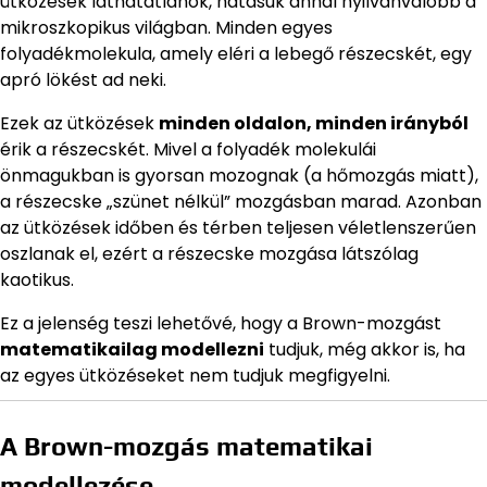
ütközések láthatatlanok, hatásuk annál nyilvánvalóbb a
mikroszkopikus világban. Minden egyes
folyadékmolekula, amely eléri a lebegő részecskét, egy
apró lökést ad neki.
Ezek az ütközések
minden oldalon, minden irányból
érik a részecskét. Mivel a folyadék molekulái
önmagukban is gyorsan mozognak (a hőmozgás miatt),
a részecske „szünet nélkül” mozgásban marad. Azonban
az ütközések időben és térben teljesen véletlenszerűen
oszlanak el, ezért a részecske mozgása látszólag
kaotikus.
Ez a jelenség teszi lehetővé, hogy a Brown-mozgást
matematikailag modellezni
tudjuk, még akkor is, ha
az egyes ütközéseket nem tudjuk megfigyelni.
A Brown-mozgás matematikai
modellezése