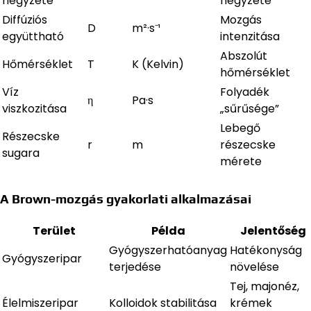
négyzete
négyzete
Diffúziós
Mozgás
D
m²·s⁻¹
együttható
intenzitása
Abszolút
Hőmérséklet
T
K (Kelvin)
hőmérséklet
Víz
Folyadék
η
Pa·s
viszkozitása
„sűrűsége”
Lebegő
Részecske
r
m
részecske
sugara
mérete
A Brown-mozgás gyakorlati alkalmazásai
Terület
Példa
Jelentőség
Gyógyszerhatóanyag
Hatékonyság
Gyógyszeripar
terjedése
növelése
Tej, majonéz,
Élelmiszeripar
Kolloidok stabilitása
krémek