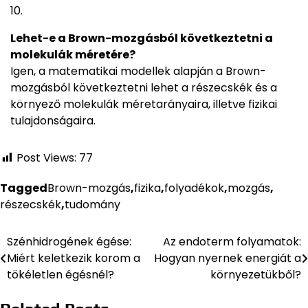
Lehet-e a Brown-mozgásból következtetni a
molekulák méretére?
Igen, a matematikai modellek alapján a Brown-
mozgásból következtetni lehet a részecskék és a
környező molekulák méretarányaira, illetve fizikai
tulajdonságaira.
Post Views:
77
Tagged
Brown-mozgás
,
fizika
,
folyadékok
,
mozgás
,
részecskék
,
tudomány
Szénhidrogének égése:
Az endoterm folyamatok:
Bejegyzés
Miért keletkezik korom a
Hogyan nyernek energiát a
navigáció
tökéletlen égésnél?
környezetükből?