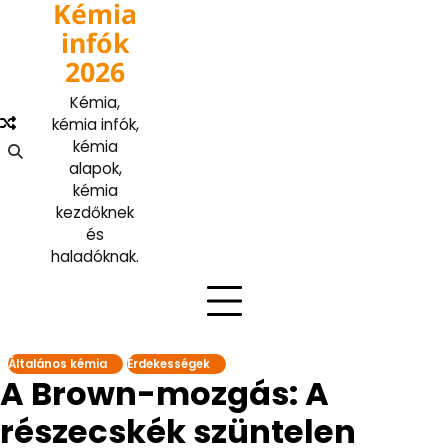
Kémia
Skip
to
infók
content
2026
Kémia,
kémia infók,
kémia
alapok,
kémia
kezdőknek
és
haladóknak.
Általános kémia
Érdekességek
A Brown-mozgás: A
részecskék szüntelen