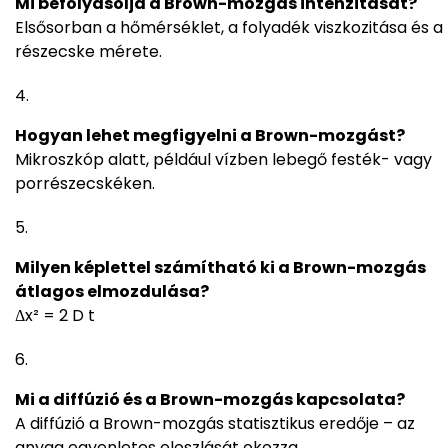
Mi befolyásolja a Brown-mozgás intenzitását?
Elsősorban a hőmérséklet, a folyadék viszkozitása és a
részecske mérete.
Hogyan lehet megfigyelni a Brown-mozgást?
Mikroszkóp alatt, például vízben lebegő festék- vagy
porrészecskéken.
Milyen képlettel számítható ki a Brown-mozgás
átlagos elmozdulása?
Δx² = 2 D t
Mi a diffúzió és a Brown-mozgás kapcsolata?
A diffúzió a Brown-mozgás statisztikus eredője – az
anyag egyenletes eloszlását okozza.