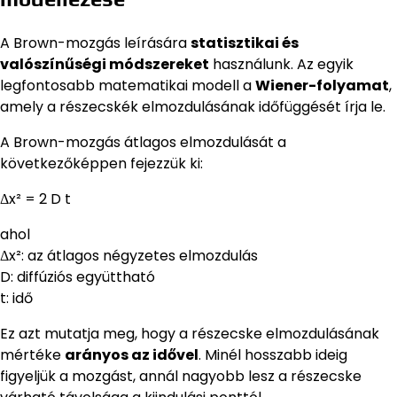
A Brown-mozgás leírására
statisztikai és
valószínűségi módszereket
használunk. Az egyik
legfontosabb matematikai modell a
Wiener-folyamat
,
amely a részecskék elmozdulásának időfüggését írja le.
A Brown-mozgás átlagos elmozdulását a
következőképpen fejezzük ki:
Δx² = 2 D t
ahol
Δx²: az átlagos négyzetes elmozdulás
D: diffúziós együttható
t: idő
Ez azt mutatja meg, hogy a részecske elmozdulásának
mértéke
arányos az idővel
. Minél hosszabb ideig
figyeljük a mozgást, annál nagyobb lesz a részecske