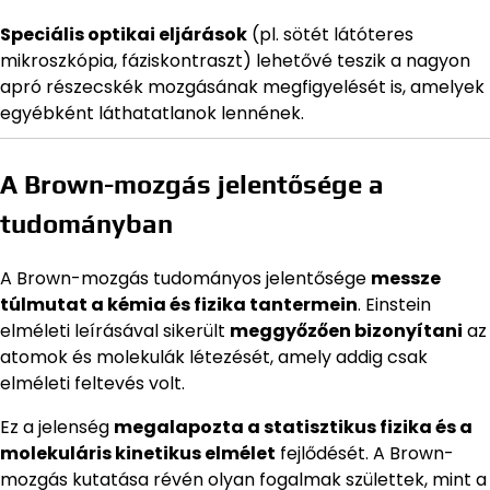
Speciális optikai eljárások
(pl. sötét látóteres
mikroszkópia, fáziskontraszt) lehetővé teszik a nagyon
apró részecskék mozgásának megfigyelését is, amelyek
egyébként láthatatlanok lennének.
A Brown-mozgás jelentősége a
tudományban
A Brown-mozgás tudományos jelentősége
messze
túlmutat a kémia és fizika tantermein
. Einstein
elméleti leírásával sikerült
meggyőzően bizonyítani
az
atomok és molekulák létezését, amely addig csak
elméleti feltevés volt.
Ez a jelenség
megalapozta a statisztikus fizika és a
molekuláris kinetikus elmélet
fejlődését. A Brown-
mozgás kutatása révén olyan fogalmak születtek, mint a