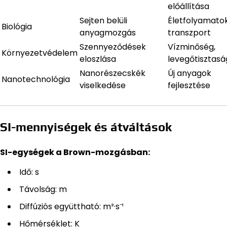
előállítása
Sejten belüli
Életfolyamatok
Biológia
anyagmozgás
transzport
Szennyeződések
Vízminőség,
Környezetvédelem
eloszlása
levegőtisztasá
Nanorészecskék
Új anyagok
Nanotechnológia
viselkedése
fejlesztése
SI-mennyiségek és átváltások
SI-egységek a Brown-mozgásban:
Idő: s
Távolság: m
Diffúziós együttható: m²·s⁻¹
Hőmérséklet: K