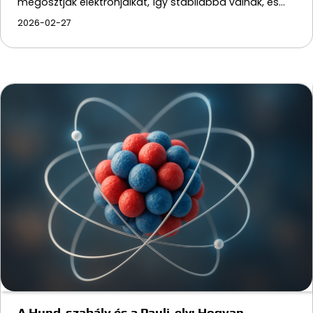
megosztják elektronjaikat, így stabilabbá válnak, és…
2026-02-27
A Hund-szabály és a Pauli-elv: Hogyan