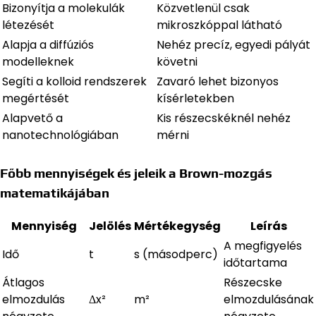
Bizonyítja a molekulák
Közvetlenül csak
létezését
mikroszkóppal látható
Alapja a diffúziós
Nehéz precíz, egyedi pályát
modelleknek
követni
Segíti a kolloid rendszerek
Zavaró lehet bizonyos
megértését
kísérletekben
Alapvető a
Kis részecskéknél nehéz
nanotechnológiában
mérni
Főbb mennyiségek és jeleik a Brown-mozgás
matematikájában
Mennyiség
Jelölés
Mértékegység
Leírás
A megfigyelés
Idő
t
s (másodperc)
időtartama
Átlagos
Részecske
elmozdulás
Δx²
m²
elmozdulásának