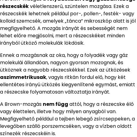
részecskék
véletlenszerű, szüntelen mozgása. Ezek a
részecskék lehetnek például por-, pollen-, festék- vagy
kolloid szemcsék, amelyek „tánca” mikroszkóp alatt is jól
megfigyelhető. A mozgás irányát és sebességét nem
lehet előre megjósolni, mert a részecskéket minden
irányból ütköző molekulák lökdösik.
Ennek a mozgásnak az oka, hogy a folyadék vagy gáz
molekulái állandóan, nagyon gyorsan mozognak, és
ütköznek a nagyobb részecskékkel. Ezek az ütközések
aszimmetrikusak
, vagyis ritkán fordul elő, hogy két
ellentétes irányú ütközés kiegyenlítené egymást, emiatt
a részecske folyamatosan változtatja irányát.
A Brown-mozgás
nem függ
attól, hogy a részecske élő
vagy élettelen, illetve hogy milyen anyagból van.
Megfigyelhető például a tejben lebegő zsírcseppeken, a
levegőben szálló porszemcséken, vagy a vízben oldott
színezék részecskéin is.