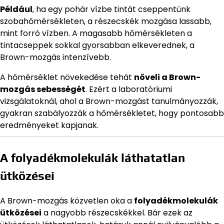
Például
, ha egy pohár vízbe tintát cseppentünk
szobahőmérsékleten, a részecskék mozgása lassabb,
mint forró vízben. A magasabb hőmérsékleten a
tintacseppek sokkal gyorsabban elkeverednek, a
Brown-mozgás intenzívebb.
A hőmérséklet növekedése tehát
növeli a Brown-
mozgás sebességét
. Ezért a laboratóriumi
vizsgálatoknál, ahol a Brown-mozgást tanulmányozzák,
gyakran szabályozzák a hőmérsékletet, hogy pontosabb
eredményeket kapjanak.
A folyadékmolekulák láthatatlan
ütközései
A Brown-mozgás közvetlen oka a
folyadékmolekulák
ütközései
a nagyobb részecskékkel. Bár ezek az