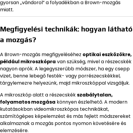
gyorsan „vándorol” a folyadékban a Brown-mozgás
miatt.
Megfigyelési technikák: hogyan látható
a mozgás?
A Brown-mozgás megfigyeléséhez
optikai eszközökre,
például mikroszkópra
van szükség, mivel a részecskék
nagyon aprók. A legegyszerűbb módszer, ha egy csepp
vizet, benne lebegő festék- vagy porrészecskékkel,
tárgylemezre helyezünk, majd mikroszkóppal vizsgáljuk.
A mikroszkóp alatt a részecskék
szabálytalan,
folyamatos mozgása
könnyen észlelhető. A modern
kutatásokban videomikroszkópos technikákat,
számítógépes képelemzést és más fejlett módszereket
alkalmaznak a mozgás pontos nyomon követésére és
elemzésére.