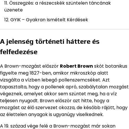
Összegzés: a részecskék szüntelen táncának
üzenete
GYIK – Gyakran Ismételt Kérdések
A jelenség történeti háttere és
felfedezése
A Brown-mozgást először
Robert Brown
skót botanikus
figyelte meg 1827-ben, amikor mikroszkóp alatt
vizsgálta a vízben lebegő pollenszemcséket. Azt
tapasztalta, hogy a pollenek apró, szabálytalan mozgást
végeznek, amelyet akkor sem szüntet meg, ha a víz
teljesen nyugodt. Brown először azt hitte, hogy a
mozgást az élő szervezet okozza, de később rájött, hogy
az élettelen anyagok is ugyanúgy viselkednek.
A 19. század vége felé a Brown-mozgást már sokan