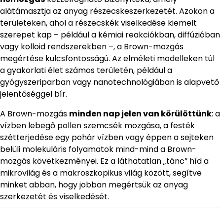
alátámasztja az anyag részecskeszerkezetét. Azokon a
területeken, ahol a részecskék viselkedése kiemelt
szerepet kap – például a kémiai reakciókban, diffúzióban
vagy kolloid rendszerekben –, a Brown-mozgás
megértése kulcsfontosságú. Az elméleti modelleken túl
a gyakorlati élet számos területén, például a
gyógyszeriparban vagy nanotechnológiában is alapvető
jelentőséggel bír.
A Brown-mozgás
minden nap jelen van körülöttünk
: a
vízben lebegő pollen szemcsék mozgása, a festék
szétterjedése egy pohár vízben vagy éppen a sejteken
belüli molekuláris folyamatok mind-mind a Brown-
mozgás következményei. Ez a láthatatlan „tánc” híd a
mikrovilág és a makroszkopikus világ között, segítve
minket abban, hogy jobban megértsük az anyag
szerkezetét és viselkedését.