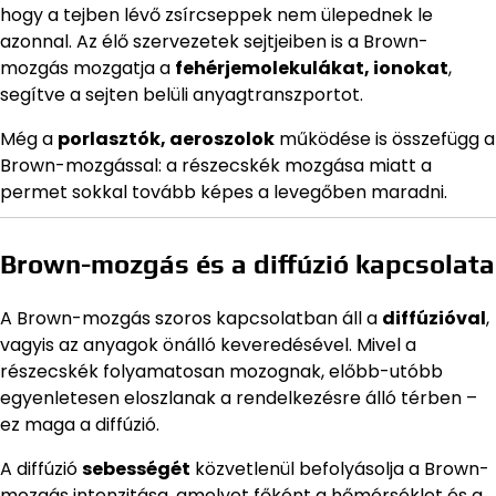
hogy a tejben lévő zsírcseppek nem ülepednek le
azonnal. Az élő szervezetek sejtjeiben is a Brown-
mozgás mozgatja a
fehérjemolekulákat, ionokat
,
segítve a sejten belüli anyagtranszportot.
Még a
porlasztók, aeroszolok
működése is összefügg a
Brown-mozgással: a részecskék mozgása miatt a
permet sokkal tovább képes a levegőben maradni.
Brown-mozgás és a diffúzió kapcsolata
A Brown-mozgás szoros kapcsolatban áll a
diffúzióval
,
vagyis az anyagok önálló keveredésével. Mivel a
részecskék folyamatosan mozognak, előbb-utóbb
egyenletesen eloszlanak a rendelkezésre álló térben –
ez maga a diffúzió.
A diffúzió
sebességét
közvetlenül befolyásolja a Brown-
mozgás intenzitása, amelyet főként a hőmérséklet és a