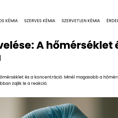
OS KÉMIA
SZERVES KÉMIA
SZERVETLEN KÉMIA
ÉRDE
elése: A hőmérséklet 
a
 hőmérséklet és a koncentráció. Minél magasabb a hőmér
an zajlik le a reakció.