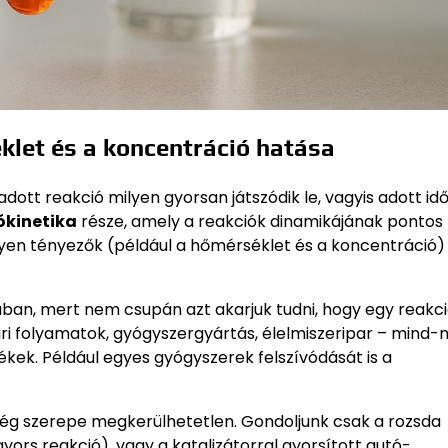
klet és a koncentráció hatása
ott reakció milyen gyorsan játszódik le, vagyis adott idő
ókinetika
része, amely a reakciók dinamikájának pontos
ilyen tényezők (például a hőmérséklet és a koncentráció)
ban, mert nem csupán azt akarjuk tudni, hogy egy reakc
ari folyamatok, gyógyszergyártás, élelmiszeripar – mind-
kek. Például egyes gyógyszerek felszívódását is a
ég szerepe megkerülhetetlen. Gondoljunk csak a rozsda
yors reakció), vagy a katalizátorral gyorsított autó-