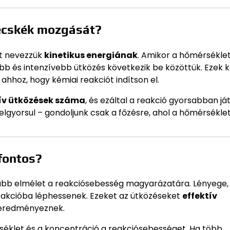
zecskék mozgását?
zt nevezzük
kinetikus energiának
. Amikor a hőmérséklet
b és intenzívebb ütközés következik be közöttük. Ezek k
ahhoz, hogy kémiai reakciót indítson el.
tív ütközések száma
, és ezáltal a reakció gyorsabban já
felgyorsul – gondoljunk csak a főzésre, ahol a hőmérsékle
fontos?
osabb elmélet a reakciósebesség magyarázatára. Lényege,
akcióba léphessenek. Ezeket az ütközéseket
effektív
 eredményeznek.
rséklet és a koncentráció a reakciósebességet. Ha több