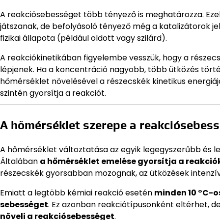
A reakciósebességet több tényező is meghatározza. Eze
játszanak, de befolyásoló tényező még a katalizátorok j
fizikai állapota (például oldott vagy szilárd).
A reakciókinetikában figyelembe vesszük, hogy a részec
lépjenek. Ha a koncentráció nagyobb, több ütközés történi
hőmérséklet növelésével a részecskék kinetikus energiá
szintén gyorsítja a reakciót.
A hőmérséklet szerepe a reakciósebes
A hőmérséklet változtatása az egyik legegyszerűbb és 
Általában
a hőmérséklet emelése gyorsítja a reakció
részecskék gyorsabban mozognak, az ütközések intenzí
Emiatt a legtöbb kémiai reakció esetén
minden 10 °C-o
sebességet
. Ez azonban reakciótípusonként eltérhet, d
növeli a reakciósebességet
.