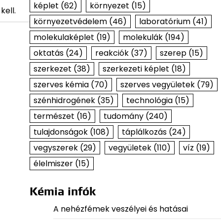
képlet
(62)
környezet
(15)
kell.
környezetvédelem
(46)
laboratórium
(41)
molekulaképlet
(19)
molekulák
(194)
oktatás
(24)
reakciók
(37)
szerep
(15)
szerkezet
(38)
szerkezeti képlet
(18)
szerves kémia
(70)
szerves vegyületek
(79)
szénhidrogének
(35)
technológia
(15)
természet
(16)
tudomány
(240)
tulajdonságok
(108)
táplálkozás
(24)
vegyszerek
(29)
vegyületek
(110)
víz
(19)
élelmiszer
(15)
Kémia infók
A nehézfémek veszélyei és hatásai