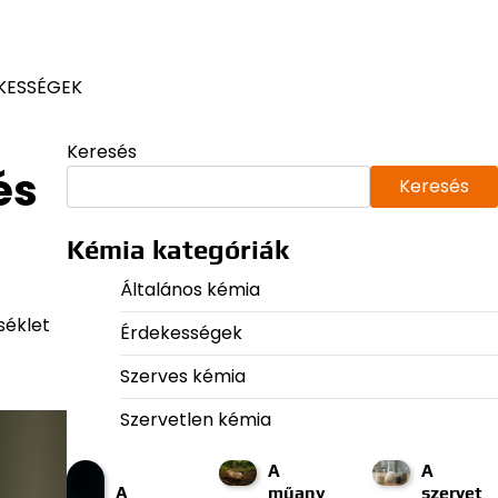
KESSÉGEK
Keresés
és
Keresés
Kémia kategóriák
Általános kémia
séklet
Érdekességek
Szerves kémia
Szervetlen kémia
A
A
A
műany
szervet