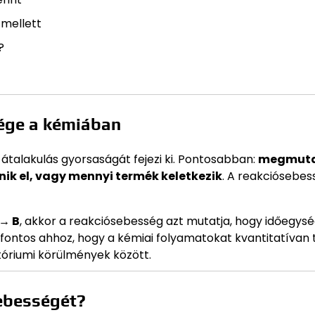
 mellett
?
sége a kémiában
átalakulás gyorsaságát fejezi ki. Pontosabban:
megmuta
ik el, vagy mennyi termék keletkezik
. A reakciósebes
 → B
, akkor a reakciósebesség azt mutatja, hogy időegysé
 fontos ahhoz, hogy a kémiai folyamatokat kvantitatívan 
atóriumi körülmények között.
sebességét?