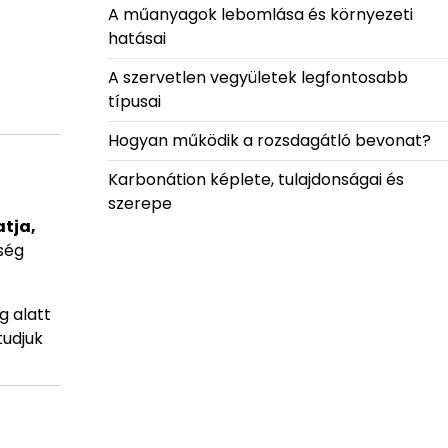
A műanyagok lebomlása és környezeti
hatásai
A szervetlen vegyületek legfontosabb
típusai
Hogyan működik a rozsdagátló bevonat?
Karbonátion képlete, tulajdonságai és
szerepe
tja,
ség
g alatt
tudjuk