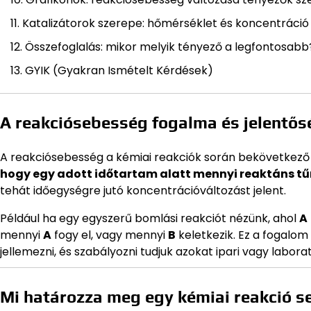
Katalizátorok szerepe: hőmérséklet és koncentráció
Összefoglalás: mikor melyik tényező a legfontosabb
GYIK (Gyakran Ismételt Kérdések)
A reakciósebesség fogalma és jelentő
A reakciósebesség a kémiai reakciók során bekövetkező 
hogy egy adott időtartam alatt mennyi reaktáns tűn
tehát időegységre jutó koncentrációváltozást jelent.
Például ha egy egyszerű bomlási reakciót nézünk, ahol
A
mennyi
A
fogy el, vagy mennyi
B
keletkezik. Ez a fogalom
jellemezni, és szabályozni tudjuk azokat ipari vagy labor
Mi határozza meg egy kémiai reakció 