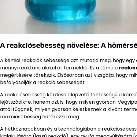
A reakciósebesség növelése: A hőmérsé
A kémiai reakciók sebessége azt mutatja meg, hogy egy ad
mennyi reaktáns alakul át termékké. Ez a téma a
reakci
megértésére törekszik. Elsősorban azt vizsgálja, hogy m
befolyásolják a reakció sebességét.
A reakciósebesség kérdése alapvető fontosságú a kémiá
lejátszódik-e, hanem azt is, hogy milyen gyorsan. Vegyip
attól függnek, milyen gyorsan keletkeznek a kívánt termé
reakciósebesség határozza meg.
A hétköznapokban és a technológiában a reakciósebess
kialakulására (lassú reakció), egy gyufa meggyújtására (g