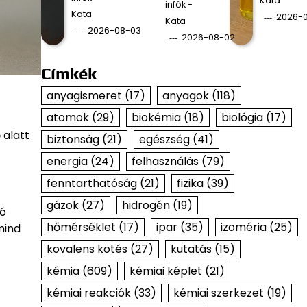
Kata
infók -
Kata
2026-0
Kata
2026-08-03
2026-08-02
Címkék
anyagismeret
(17)
anyagok
(118)
atomok
(29)
biokémia
(18)
biológia
(17)
 alatt
biztonság
(21)
egészség
(41)
energia
(24)
felhasználás
(79)
fenntarthatóság
(21)
fizika
(39)
gázok
(27)
hidrogén
(19)
ió
hőmérséklet
(17)
ipar
(35)
izoméria
(25)
mind
kovalens kötés
(27)
kutatás
(15)
kémia
(609)
kémiai képlet
(21)
kémiai reakciók
(33)
kémiai szerkezet
(19)