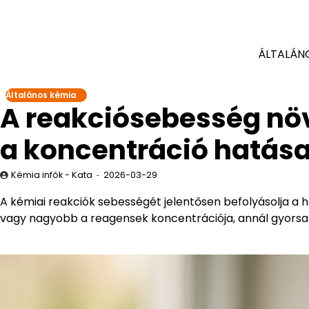
ÁLTALÁN
Általános kémia
A reakciósebesség növ
a koncentráció hatás
Kémia infók - Kata
2026-03-29
A kémiai reakciók sebességét jelentősen befolyásolja a
vagy nagyobb a reagensek koncentrációja, annál gyorsabb