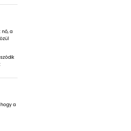
 nő, a
özül
tszódik
t
 hogy a