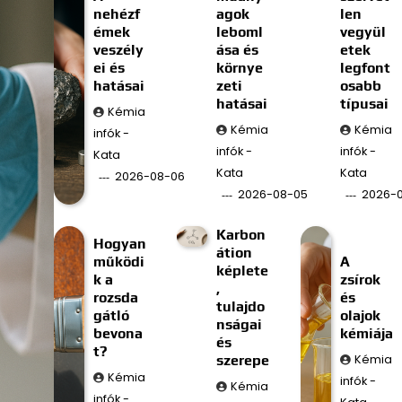
nehézf
agok
len
émek
leboml
vegyül
veszély
ása és
etek
ei és
környe
legfont
hatásai
zeti
osabb
hatásai
típusai
Kémia
Kémia
Kémia
infók -
infók -
infók -
Kata
Kata
Kata
2026-08-06
2026-08-05
2026-
Karbon
Hogyan
átion
működi
A
képlete
k a
zsírok
,
rozsda
és
tulajdo
gátló
olajok
nságai
bevona
kémiája
és
t?
szerepe
Kémia
Kémia
infók -
Kémia
infók -