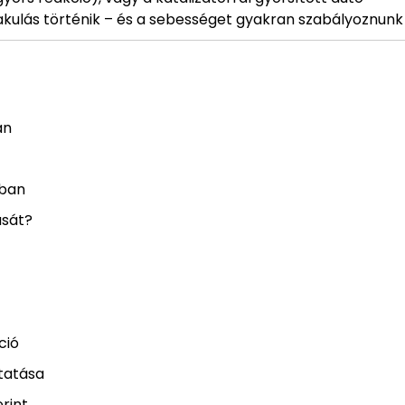
lakulás történik – és a sebességet gyakran szabályoznunk 
an
ában
ását?
ció
ztatása
rint