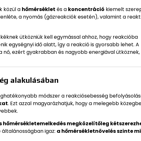
k közül a
hőmérséklet
és a
koncentráció
kiemelt szere
elenléte, a nyomás (gázreakciók esetén), valamint a reak
skéknek ütközniük kell egymással ahhoz, hogy reakcióba
k egységnyi idő alatt, így a reakció is gyorsabb lehet. A
ja nő, ezért gyakrabban és nagyobb energiával ütköznek,
ség alakulásában
leghatékonyabb módszer a reakciósebesség befolyásolás
kat
. Ezt azzal magyarázhatjuk, hogy a melegebb közegb
vebbek.
s hőmérsékletemelkedés megközelítőleg kétszerezhe
e általánosságban igaz:
a hőmérsékletnövelés szinte m