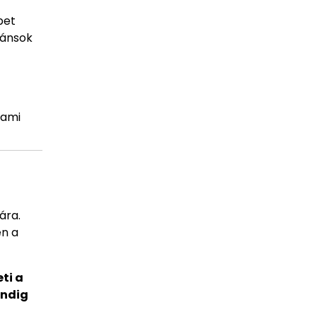
pet
tánsok
 ami
ára.
en a
ti a
indig