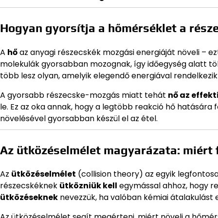
Hogyan gyorsítja a hőmérséklet a rés
A
hő
az anyagi részecskék mozgási energiáját növeli – e
molekulák gyorsabban mozognak, így időegység alatt töb
több lesz olyan, amelyik elegendő energiával rendelkezik 
A gyorsabb részecske-mozgás miatt tehát
nő az effek
le. Ez az oka annak, hogy a legtöbb reakció hő hatására 
növelésével gyorsabban készül el az étel.
Az ütközéselmélet magyarázata: miért 
Az
ütközéselmélet
(collision theory) az egyik legfont
részecskéknek
ütközniük kell
egymással ahhoz, hogy re
ütközéseknek
nevezzük, ha valóban kémiai átalakulást
Az ütközéselmélet segít megérteni, miért növeli a hőmé