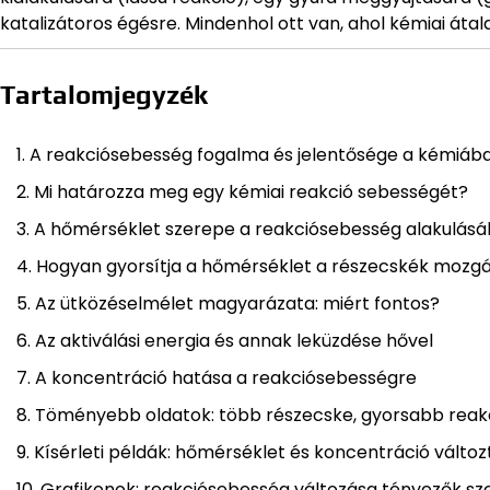
katalizátoros égésre. Mindenhol ott van, ahol kémiai áta
Tartalomjegyzék
A reakciósebesség fogalma és jelentősége a kémiáb
Mi határozza meg egy kémiai reakció sebességét?
A hőmérséklet szerepe a reakciósebesség alakulás
Hogyan gyorsítja a hőmérséklet a részecskék mozg
Az ütközéselmélet magyarázata: miért fontos?
Az aktiválási energia és annak leküzdése hővel
A koncentráció hatása a reakciósebességre
Töményebb oldatok: több részecske, gyorsabb reak
Kísérleti példák: hőmérséklet és koncentráció válto
Grafikonok: reakciósebesség változása tényezők sze