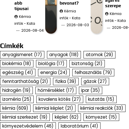
ágai és
abb
bevonat?
szerepe
típusai
Kémia
Kémia
Kémia
infók - Kata
infók - Kata
infók - Kata
2026-08-03
2026-08
2026-08-04
Címkék
anyagismeret
(17)
anyagok
(118)
atomok
(29)
biokémia
(18)
biológia
(17)
biztonság
(21)
egészség
(41)
energia
(24)
felhasználás
(79)
fenntarthatóság
(21)
fizika
(39)
gázok
(27)
hidrogén
(19)
hőmérséklet
(17)
ipar
(35)
izoméria
(25)
kovalens kötés
(27)
kutatás
(15)
kémia
(609)
kémiai képlet
(21)
kémiai reakciók
(33)
kémiai szerkezet
(19)
képlet
(62)
környezet
(15)
környezetvédelem
(46)
laboratórium
(41)