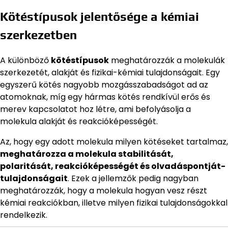
Kötéstípusok jelentősége a kémiai
szerkezetben
A különböző
kötéstípusok
meghatározzák a molekulák
szerkezetét, alakját és fizikai-kémiai tulajdonságait. Egy
egyszerű kötés nagyobb mozgásszabadságot ad az
atomoknak, míg egy hármas kötés rendkívül erős és
merev kapcsolatot hoz létre, ami befolyásolja a
molekula alakját és reakcióképességét.
Az, hogy egy adott molekula milyen kötéseket tartalmaz,
meghatározza a molekula stabilitását,
polaritását, reakcióképességét és olvadáspontját-
tulajdonságait
. Ezek a jellemzők pedig nagyban
meghatározzák, hogy a molekula hogyan vesz részt
kémiai reakciókban, illetve milyen fizikai tulajdonságokkal
rendelkezik.