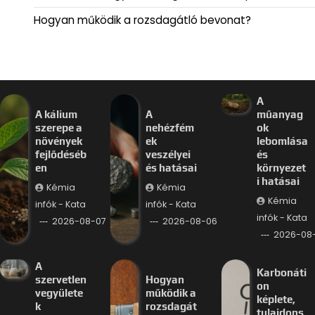
Hogyan működik a rozsdagátló bevonat?
A
A kálium
A
műanyag
szerepe a
nehézfém
ok
növények
ek
lebomlása
fejlődéséb
veszélyei
és
en
és hatásai
környezet
i hatásai
Kémia
Kémia
Kémia
infók - Kata
infók - Kata
infók - Kata
2026-08-07
2026-08-06
2026-08
A
Karbonáti
szervetlen
Hogyan
on
vegyülete
működik a
képlete,
k
rozsdagát
tulajdons