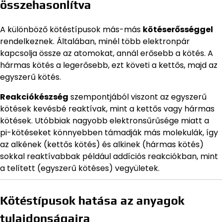
összehasonlítva
A különböző kötéstípusok más-más
kötéserősséggel
rendelkeznek. Általában, minél több elektronpár
kapcsolja össze az atomokat, annál erősebb a kötés. A
hármas kötés a legerősebb, ezt követi a kettős, majd az
egyszerű kötés.
Reakciókészség
szempontjából viszont az egyszerű
kötések kevésbé reaktívak, mint a kettős vagy hármas
kötések. Utóbbiak nagyobb elektronsűrűsége miatt a
pi-kötéseket könnyebben támadják más molekulák, így
az alkének (kettős kötés) és alkinek (hármas kötés)
sokkal reaktívabbak például addíciós reakciókban, mint
a telített (egyszerű kötéses) vegyületek.
Kötéstípusok hatása az anyagok
tulajdonságaira