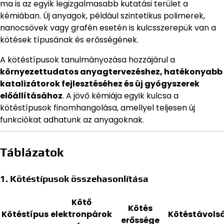
ma is az egyik legizgalmasabb kutatási terület a
kémiában. Új anyagok, például szintetikus polimerek,
nanocsövek vagy grafén esetén is kulcsszerepük van a
kötések típusának és erősségének.
A kötéstípusok tanulmányozása hozzájárul a
környezettudatos anyagtervezéshez, hatékonyabb
katalizátorok fejlesztéséhez és új gyógyszerek
előállításához
. A jövő kémiája egyik kulcsa a
kötéstípusok finomhangolása, amellyel teljesen új
funkciókat adhatunk az anyagoknak.
Táblázatok
1. Kötéstípusok összehasonlítása
Kötő
Kötés
Kötéstípus
elektronpárok
Kötéstávols
erőssége