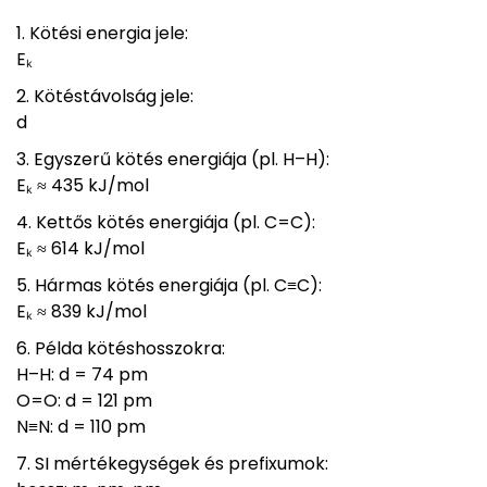
Kötési energia jele:
Eₖ
Kötéstávolság jele:
d
Egyszerű kötés energiája (pl. H–H):
Eₖ ≈ 435 kJ/mol
Kettős kötés energiája (pl. C=C):
Eₖ ≈ 614 kJ/mol
Hármas kötés energiája (pl. C≡C):
Eₖ ≈ 839 kJ/mol
Példa kötéshosszokra:
H–H: d = 74 pm
O=O: d = 121 pm
N≡N: d = 110 pm
SI mértékegységek és prefixumok: