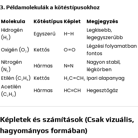
3. Példamolekulák a kötéstípusokhoz
Molekula
Kötéstípus
Képlet
Megjegyzés
Hidrogén
Legkisebb,
Egyszerű
H–H
(H₂)
legegyszerűbb
Légzési folyamatban
Oxigén (O₂)
Kettős
O=O
fontos
Nitrogén
Nagyon stabil,
Hármas
N≡N
(N₂)
légkörben
Etilén (C₂H₄)
Kettős
H₂C=CH₂
Ipari alapanyag
Acetilén
Hármas
HC≡CH
Hegesztőgáz
(C₂H₂)
Képletek és számítások (Csak vizuális,
hagyományos formában)