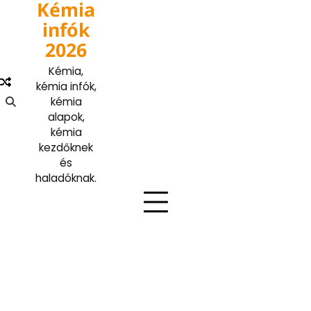
Kémia
Skip
to
infók
content
2026
Kémia,
kémia infók,
kémia
alapok,
kémia
kezdőknek
és
haladóknak.