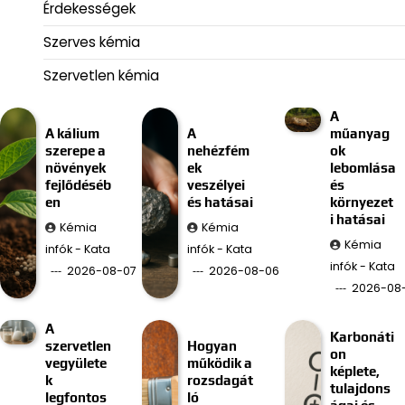
Érdekességek
Szerves kémia
Szervetlen kémia
A
A kálium
A
műanyag
szerepe a
nehézfém
ok
növények
ek
lebomlása
fejlődéséb
veszélyei
és
en
és hatásai
környezet
i hatásai
Kémia
Kémia
Kémia
infók - Kata
infók - Kata
infók - Kata
2026-08-07
2026-08-06
2026-08
A
Karbonáti
szervetlen
Hogyan
on
vegyülete
működik a
képlete,
k
rozsdagát
tulajdons
legfontos
ló