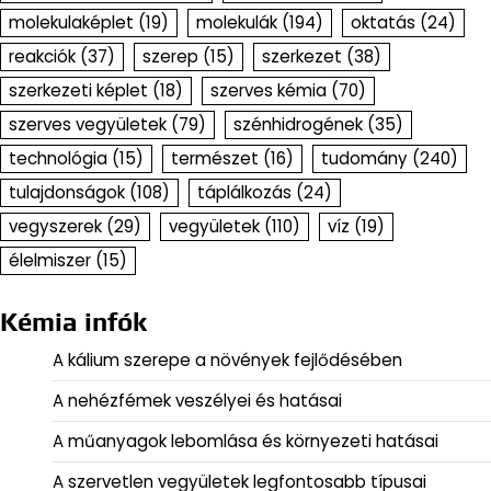
molekulaképlet
(19)
molekulák
(194)
oktatás
(24)
reakciók
(37)
szerep
(15)
szerkezet
(38)
szerkezeti képlet
(18)
szerves kémia
(70)
szerves vegyületek
(79)
szénhidrogének
(35)
technológia
(15)
természet
(16)
tudomány
(240)
tulajdonságok
(108)
táplálkozás
(24)
vegyszerek
(29)
vegyületek
(110)
víz
(19)
élelmiszer
(15)
Kémia infók
A kálium szerepe a növények fejlődésében
A nehézfémek veszélyei és hatásai
A műanyagok lebomlása és környezeti hatásai
A szervetlen vegyületek legfontosabb típusai