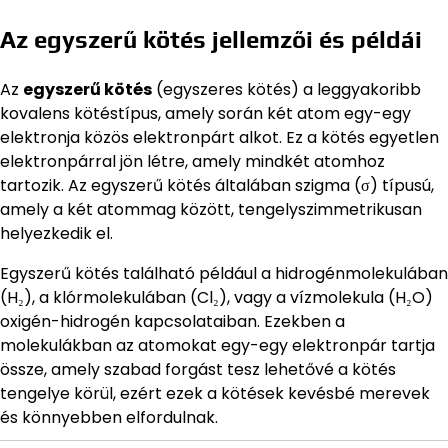
Az egyszerű kötés jellemzői és példái
Az
egyszerű kötés
(egyszeres kötés) a leggyakoribb
kovalens kötéstípus, amely során két atom egy-egy
elektronja közös elektronpárt alkot. Ez a kötés egyetlen
elektronpárral jön létre, amely mindkét atomhoz
tartozik. Az egyszerű kötés általában szigma (σ) típusú,
amely a két atommag között, tengelyszimmetrikusan
helyezkedik el.
Egyszerű kötés található például a hidrogénmolekulában
(H₂), a klórmolekulában (Cl₂), vagy a vízmolekula (H₂O)
oxigén-hidrogén kapcsolataiban. Ezekben a
molekulákban az atomokat egy-egy elektronpár tartja
össze, amely szabad forgást tesz lehetővé a kötés
tengelye körül, ezért ezek a kötések kevésbé merevek
és könnyebben elfordulnak.