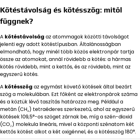
Kötéstávolság és kötésszög: mitől
függnek?
A
kötéstávolság
az atommagok közötti távolságot
jelenti egy adott kötéstípusban. Általánosságban
elmondható, hogy minél több közös elektronpár tartja
össze az atomokat, annál rövidebb a kötés: a hármas
kötés rövidebb, mint a kettős, és az rövidebb, mint az
egyszerű kötés.
A
kötésszög
az egymást követő kötések által bezárt
szög a molekulában. Ezt főként az elektronpárok száma
és a köztük lévő taszítás határozza meg. Például a
metán (CH₄) tetraéderes szerkezetű, ahol az egyszerű
kötések 109,5°-os szöget zárnak be, míg a szén-dioxid
(CO₂) molekula lineáris, mivel a központi szénatom két
kettős kötést alkot a két oxigénnel, és a kötésszög 180°.