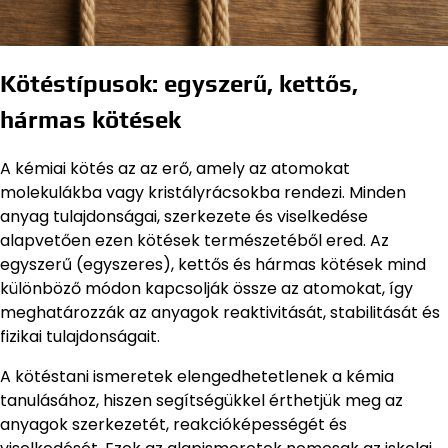
Kötéstípusok: egyszerű, kettős,
hármas kötések
A kémiai kötés az az erő, amely az atomokat
molekulákba vagy kristályrácsokba rendezi. Minden
anyag tulajdonságai, szerkezete és viselkedése
alapvetően ezen kötések természetéből ered. Az
egyszerű (egyszeres), kettős és hármas kötések mind
különböző módon kapcsolják össze az atomokat, így
meghatározzák az anyagok reaktivitását, stabilitását és
fizikai tulajdonságait.
A kötéstani ismeretek elengedhetetlenek a kémia
tanulásához, hiszen segítségükkel érthetjük meg az
anyagok szerkezetét, reakcióképességét és