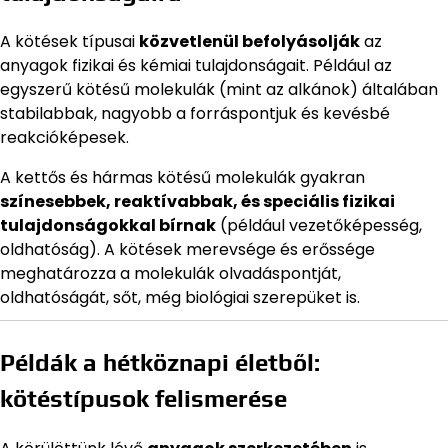
A kötések típusai
közvetlenül befolyásolják
az
anyagok fizikai és kémiai tulajdonságait. Például az
egyszerű kötésű molekulák (mint az alkánok) általában
stabilabbak, nagyobb a forráspontjuk és kevésbé
reakcióképesek.
A kettős és hármas kötésű molekulák gyakran
színesebbek, reaktívabbak, és speciális fizikai
tulajdonságokkal bírnak
(például vezetőképesség,
oldhatóság). A kötések merevsége és erőssége
meghatározza a molekulák olvadáspontját,
oldhatóságát, sőt, még biológiai szerepüket is.
Példák a hétköznapi életből:
kötéstípusok felismerése