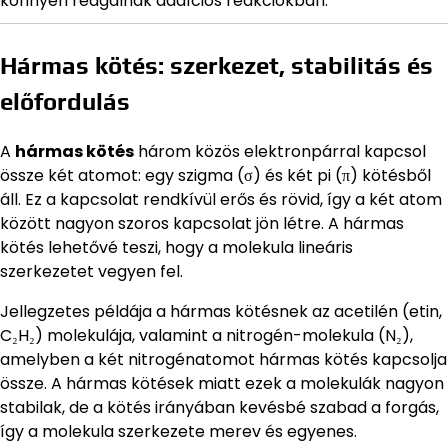
könnyen reagálnak addíciós reakciókban.
Hármas kötés: szerkezet, stabilitás és
előfordulás
A
hármas kötés
három közös elektronpárral kapcsol
össze két atomot: egy szigma (σ) és két pi (π) kötésből
áll. Ez a kapcsolat rendkívül erős és rövid, így a két atom
között nagyon szoros kapcsolat jön létre. A hármas
kötés lehetővé teszi, hogy a molekula lineáris
szerkezetet vegyen fel.
Jellegzetes példája a hármas kötésnek az acetilén (etin,
C₂H₂) molekulája, valamint a nitrogén-molekula (N₂),
amelyben a két nitrogénatomot hármas kötés kapcsolja
össze. A hármas kötések miatt ezek a molekulák nagyon
stabilak, de a kötés irányában kevésbé szabad a forgás,
így a molekula szerkezete merev és egyenes.