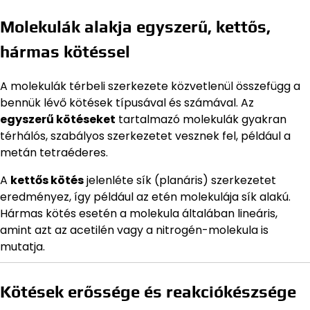
Molekulák alakja egyszerű, kettős,
hármas kötéssel
A molekulák térbeli szerkezete közvetlenül összefügg a
bennük lévő kötések típusával és számával. Az
egyszerű kötéseket
tartalmazó molekulák gyakran
térhálós, szabályos szerkezetet vesznek fel, például a
metán tetraéderes.
A
kettős kötés
jelenléte sík (planáris) szerkezetet
eredményez, így például az etén molekulája sík alakú.
Hármas kötés esetén a molekula általában lineáris,
amint azt az acetilén vagy a nitrogén-molekula is
mutatja.
Kötések erőssége és reakciókészsége