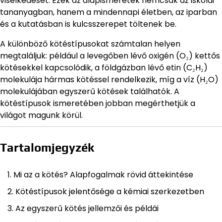
viselkedését. Ezek az alapismeretek nemcsak az iskolai
tananyagban, hanem a mindennapi életben, az iparban
és a kutatásban is kulcsszerepet töltenek be.
A különböző kötéstípusokat számtalan helyen
megtaláljuk: például a levegőben lévő oxigén (O₂) kettős
kötésekkel kapcsolódik, a földgázban lévő etin (C₂H₂)
molekulája hármas kötéssel rendelkezik, míg a víz (H₂O)
molekulájában egyszerű kötések találhatók. A
kötéstípusok ismeretében jobban megérthetjük a
világot magunk körül.
Tartalomjegyzék
Mi az a kötés? Alapfogalmak rövid áttekintése
Kötéstípusok jelentősége a kémiai szerkezetben
Az egyszerű kötés jellemzői és példái