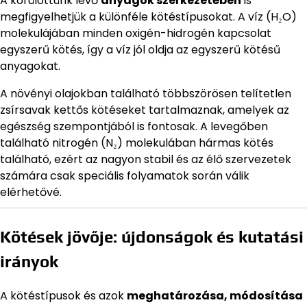
A körülöttünk lévő
anyagok szerkezetében
is
megfigyelhetjük a különféle kötéstípusokat. A víz (H₂O)
molekulájában minden oxigén-hidrogén kapcsolat
egyszerű kötés, így a víz jól oldja az egyszerű kötésű
anyagokat.
A növényi olajokban található többszörösen telítetlen
zsírsavak kettős kötéseket tartalmaznak, amelyek az
egészség szempontjából is fontosak. A levegőben
található nitrogén (N₂) molekulában hármas kötés
található, ezért az nagyon stabil és az élő szervezetek
számára csak speciális folyamatok során válik
elérhetővé.
Kötések jövője: újdonságok és kutatási
irányok
A kötéstípusok és azok
meghatározása, módosítása