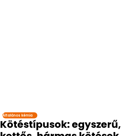
Általános kémia
Kötéstípusok: egyszerű,
kettős, hármas kötések