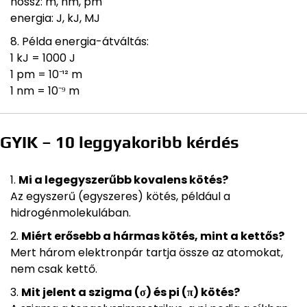
hossz: m, nm, pm
energia: J, kJ, MJ
Példa energia-átváltás:
1 kJ = 1000 J
1 pm = 10⁻¹² m
1 nm = 10⁻⁹ m
GYIK – 10 leggyakoribb kérdés
Mi a legegyszerűbb kovalens kötés?
Az egyszerű (egyszeres) kötés, például a
hidrogénmolekulában.
Miért erősebb a hármas kötés, mint a kettős?
Mert három elektronpár tartja össze az atomokat,
nem csak kettő.
Mit jelent a szigma (σ) és pi (π) kötés?