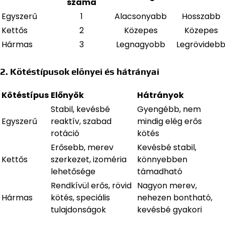
száma
Egyszerű
1
Alacsonyabb
Hosszabb
Kettős
2
Közepes
Közepes
Hármas
3
Legnagyobb
Legrövideb
2. Kötéstípusok előnyei és hátrányai
Kötéstípus
Előnyök
Hátrányok
Stabil, kevésbé
Gyengébb, nem
Egyszerű
reaktív, szabad
mindig elég erős
rotáció
kötés
Erősebb, merev
Kevésbé stabil,
Kettős
szerkezet, izoméria
könnyebben
lehetősége
támadható
Rendkívül erős, rövid
Nagyon merev,
Hármas
kötés, speciális
nehezen bontható,
tulajdonságok
kevésbé gyakori