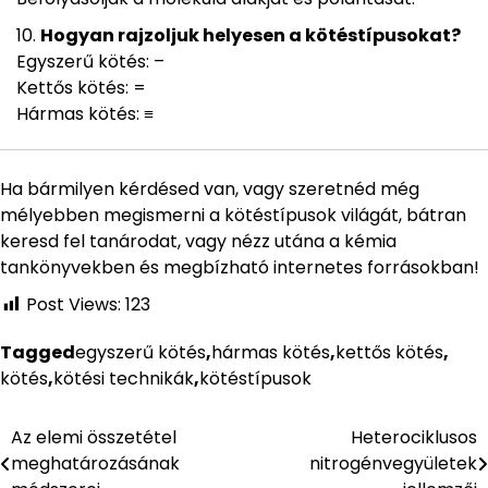
Hogyan rajzoljuk helyesen a kötéstípusokat?
Egyszerű kötés: –
Kettős kötés: =
Hármas kötés: ≡
Ha bármilyen kérdésed van, vagy szeretnéd még
mélyebben megismerni a kötéstípusok világát, bátran
keresd fel tanárodat, vagy nézz utána a kémia
tankönyvekben és megbízható internetes forrásokban!
Post Views:
123
Tagged
egyszerű kötés
,
hármas kötés
,
kettős kötés
,
kötés
,
kötési technikák
,
kötéstípusok
Az elemi összetétel
Heterociklusos
Bejegyzés
meghatározásának
nitrogénvegyületek
navigáció