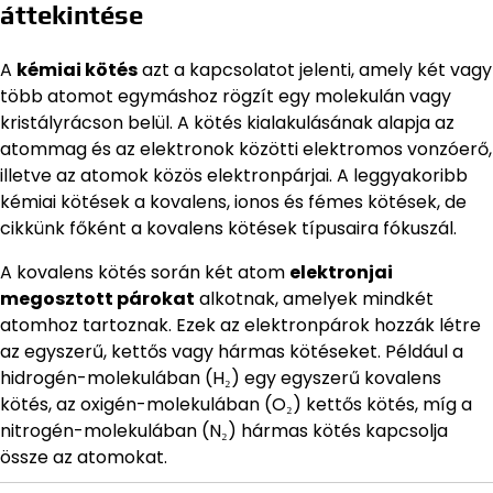
áttekintése
A
kémiai kötés
azt a kapcsolatot jelenti, amely két vagy
több atomot egymáshoz rögzít egy molekulán vagy
kristályrácson belül. A kötés kialakulásának alapja az
atommag és az elektronok közötti elektromos vonzóerő,
illetve az atomok közös elektronpárjai. A leggyakoribb
kémiai kötések a kovalens, ionos és fémes kötések, de
cikkünk főként a kovalens kötések típusaira fókuszál.
A kovalens kötés során két atom
elektronjai
megosztott párokat
alkotnak, amelyek mindkét
atomhoz tartoznak. Ezek az elektronpárok hozzák létre
az egyszerű, kettős vagy hármas kötéseket. Például a
hidrogén-molekulában (H₂) egy egyszerű kovalens
kötés, az oxigén-molekulában (O₂) kettős kötés, míg a
nitrogén-molekulában (N₂) hármas kötés kapcsolja
össze az atomokat.