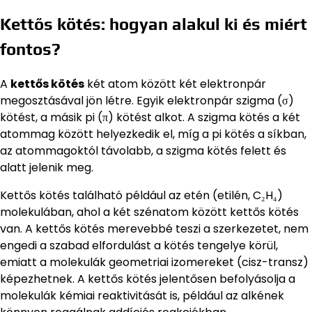
Kettős kötés: hogyan alakul ki és miért
fontos?
A
kettős kötés
két atom között két elektronpár
megosztásával jön létre. Egyik elektronpár szigma (σ)
kötést, a másik pi (π) kötést alkot. A szigma kötés a két
atommag között helyezkedik el, míg a pi kötés a síkban,
az atommagoktól távolabb, a szigma kötés felett és
alatt jelenik meg.
Kettős kötés található például az etén (etilén, C₂H₄)
molekulában, ahol a két szénatom között kettős kötés
van. A kettős kötés merevebbé teszi a szerkezetet, nem
engedi a szabad elfordulást a kötés tengelye körül,
emiatt a molekulák geometriai izomereket (cisz-transz)
képezhetnek. A kettős kötés jelentősen befolyásolja a
molekulák kémiai reaktivitását is, például az alkének