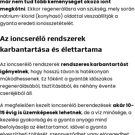
már nem tud több keménységet okozó iont
megkötni
. Ekkor regenerálásra van szükség, mely során
nátrium-klorid (konyhasó) oldattal visszaállítják a
gyanta eredeti ionösszetételét.
Az ioncserélő rendszerek
karbantartása és élettartama
Az ioncserélő rendszerek
rendszeres karbantartást
igényelnek
, hogy hosszú távon is hatékonyan
működhessenek. Ez főként a gyanták időszakos
regenerálásából, tisztításából, és néhány évente
cseréjéből áll.
A megfelelően kezelt ioncserélő berendezések
akár 10-
15 évig is üzemképesek lehetnek
, de a víz minősége, a
kezelési gyakoriság és a gyanta anyaga mind
befolyásolja az élettartamot. Idővel a gyanta
elveszítheti töltését, szennyeződhet vagy elöregedhet,