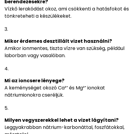
berendezésekre?
Vízkő lerakódást okoz, ami csökkenti a hatásfokot és
tönkreteheti a készülékeket.
Mikor érdemes desztillált vizet használni?
Amikor ionmentes, tiszta vízre van szükség, például
laborban vagy vasalóban.
Mi az ioncsere lényege?
A keménységet okozó Ca²⁺ és Mg²⁺ ionokat
nátriumionokra cseréljük.
Milyen vegyszerekkel lehet a vizet lágyítani?
Leggyakrabban nátrium-karbonáttal, foszfátokkal,