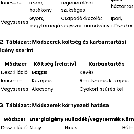
Ioncsere
üzem,
regenerálása
háztartás
hatékony
szükséges
Gyors,
Csapadékkezelés,
Ipari,
Vegyszeres
nagytömegű
vegyszermaradvány
időszakos
2. Táblázat: Módszerek költség és karbantartási
igény szerint
Módszer
Költség (relatív)
Karbantartás
Desztilláció
Magas
Kevés
Ioncsere
Közepes
Rendszeres, közepes
Vegyszeres
Alacsony
Gyakori, szűrés kell
3. Táblázat: Módszerek környezeti hatása
Módszer
Energiaigény
Hulladék/vegytermék
Kör
Desztilláció
Nagy
Nincs
Hőle