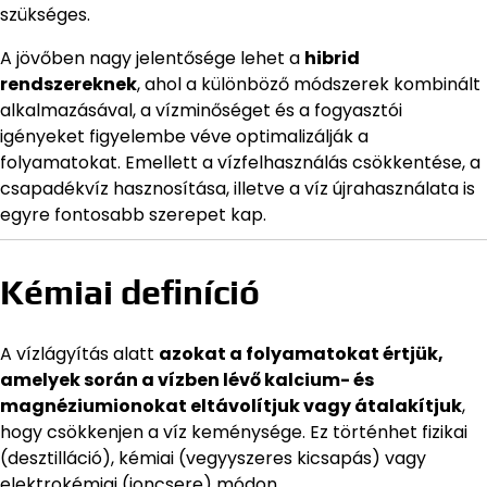
szükséges.
A jövőben nagy jelentősége lehet a
hibrid
rendszereknek
, ahol a különböző módszerek kombinált
alkalmazásával, a vízminőséget és a fogyasztói
igényeket figyelembe véve optimalizálják a
folyamatokat. Emellett a vízfelhasználás csökkentése, a
csapadékvíz hasznosítása, illetve a víz újrahasználata is
egyre fontosabb szerepet kap.
Kémiai definíció
A vízlágyítás alatt
azokat a folyamatokat értjük,
amelyek során a vízben lévő kalcium- és
magnéziumionokat eltávolítjuk vagy átalakítjuk
,
hogy csökkenjen a víz keménysége. Ez történhet fizikai
(desztilláció), kémiai (vegyyszeres kicsapás) vagy
elektrokémiai (ioncsere) módon.