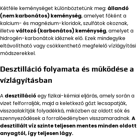
Kétféle keménységet különböztetünk meg:
állandó
(nem karbonátos) keménység
, amelyet főként a
kalcium- és magnézium-kloridok, szulfátok okoznak,
illetve
változó (karbonátos) keménység
, amelyet a
hidrogén-karbonátok idéznek elő. Ezek mindegyike
eltávolítható vagy csökkenthető megfelelő vízlágyítási
módszerekkel.
Desztilláció folyamata és működése a
vízlágyításban
A
desztilláció
egy fizikai-kémiai eljárás, amely során a
vizet felforralják, majd a keletkező gőzt lecsapatják,
visszaalakítják folyadékká, miközben az oldott sók és
szennyeződések a forralóedényben visszamaradnak.
A
desztillált víz szinte teljesen mentes minden oldott
anyagtól, így teljesen lágy.