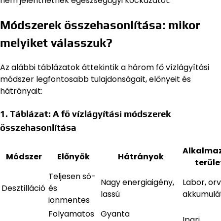
nem jelenthetnek egészségügyi kockázatot.
Módszerek összehasonlítása: mikor
melyiket válasszuk?
Az alábbi táblázatok áttekintik a három fő vízlágyítási
módszer legfontosabb tulajdonságait, előnyeit és
hátrányait:
1. Táblázat: A fő vízlágyítási módszerek
összehasonlítása
Alkalma
Módszer
Előnyök
Hátrányok
terüle
Teljesen só-
Nagy energiaigény,
Labor, orv
Desztilláció
és
lassú
akkumulá
ionmentes
Folyamatos
Gyanta
Ipari,