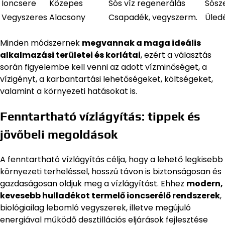
Ioncsere
Közepes
Sós víz regenerálás
Sósz
Vegyszeres
Alacsony
Csapadék, vegyszerm.
Üled
Minden módszernek
megvannak a maga ideális
alkalmazási területei és korlátai
, ezért a választás
során figyelembe kell venni az adott vízminőséget, a
vízigényt, a karbantartási lehetőségeket, költségeket,
valamint a környezeti hatásokat is.
Fenntartható vízlágyítás: tippek és
jövőbeli megoldások
A fenntartható vízlágyítás célja, hogy a lehető legkisebb
környezeti terheléssel, hosszú távon is biztonságosan és
gazdaságosan oldjuk meg a vízlágyítást. Ehhez
modern,
kevesebb hulladékot termelő ioncserélő rendszerek
,
biológiailag lebomló vegyszerek, illetve megújuló
energiával működő desztillációs eljárások fejlesztése