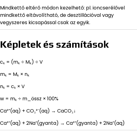
Mindkettő eltérő módon kezelhető: pl. ioncserélővel
mindkettő eltávolítható, de desztillációval vagy
vegyszeres kicsapással csak az egyik.
Képletek és számítások
cₖ = (mₖ ÷ Mₖ) ÷ V
mₖ = Mₖ × nₖ
nₖ = cₖ × V
w = mₖ ÷ m_össz × 100%
Ca²⁺(aq) + CO₃²⁻(aq) → CaCO₃↓
Ca²⁺(aq) + 2Na⁺(gyanta) → Ca²⁺(gyanta) + 2Na⁺(aq)