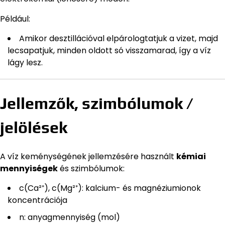
Például:
Amikor desztillációval elpárologtatjuk a vizet, majd
lecsapatjuk, minden oldott só visszamarad, így a víz
lágy lesz.
Jellemzők, szimbólumok /
jelölések
A víz keménységének jellemzésére használt
kémiai
mennyiségek
és szimbólumok:
c(Ca²⁺), c(Mg²⁺): kalcium- és magnéziumionok
koncentrációja
n: anyagmennyiség (mol)