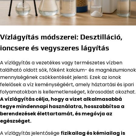
Vízlágyítás módszerei: Desztilláció,
ioncsere és vegyszeres lágyítás
A vízlágyítás a vezetékes vagy természetes vízben
található oldott sók, főként kalcium- és magnéziumionok
mennyiségének csökkentését jelenti. Ezek az ionok
felelősek a víz keménységéért, amely háztartási és ipari
folyamatokban is kellemetlenséget, károsodást okozhat.
A vízlágyítás célja, hogy a vizet alkalmasabbá
tegye mindennapi használatra, hosszabbítsa a
berendezések élettartamát, és megóvja az
egészséget.
A vízlágyítás jelentősége
fizikailag és kémiailag is