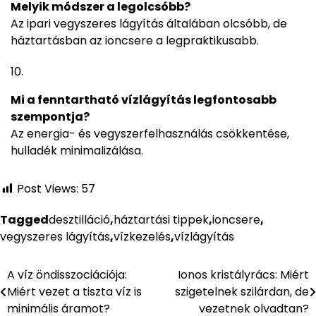
Melyik módszer a legolcsóbb?
Az ipari vegyszeres lágyítás általában olcsóbb, de
háztartásban az ioncsere a legpraktikusabb.
Mi a fenntartható vízlágyítás legfontosabb
szempontja?
Az energia- és vegyszerfelhasználás csökkentése,
hulladék minimalizálása.
Post Views:
57
Tagged
desztilláció
,
háztartási tippek
,
ioncsere
,
vegyszeres lágyítás
,
vízkezelés
,
vízlágyítás
A víz öndisszociációja:
Ionos kristályrács: Miért
Bejegyzés
Miért vezet a tiszta víz is
szigetelnek szilárdan, de
navigáció
minimális áramot?
vezetnek olvadtan?