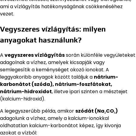
ami a vízlágyítás hatékonyságának csökkenéséhez
vezet.
Vegyszeres vízlágyítás: milyen
anyagokat használunk?
A
vegyszeres vízlágyítás
során különféle vegyületeket
adagolnak a vízhez, amelyek kicsapják vagy
semlegesítik a keménységet okozó ionokat. A
leggyakoribb anyagok között találjuk a
nátrium-
karbonátot (szóda), nátrium-foszfátokat,
nátrium-hidroxidot
, illetve ipari szinten a mésztejet
(kalcium-hidroxid).
A legegyszerűbb példa, amikor
szódát (Na₂CO₃)
adagolunk a vízhez, amely a kalcium-ionokkal
oldhatatlan kalcium-karbonátot képez, így kivonja
azokat a vízből: