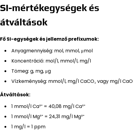
SI-mértékegységek és
átváltások
Fő SI-egységek és jellemző prefixumok:
Anyagmennyiség: mol, mmol, μmol
Koncentráció: mol/l, mmol/l, mg/l
Tömeg: g, mg, μg
Vízkeménység: mmol/l, mg/l CaCO₃ vagy mg/l CaO
Átváltások:
1 mmol/l Ca²⁺ = 40,08 mg/l Ca²⁺
1 mmol/l Mg²⁺ = 24,31 mg/l Mg²⁺
1 mg/l = 1 ppm