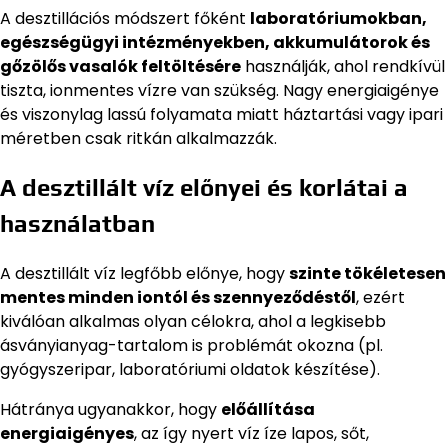
A desztillációs módszert főként
laboratóriumokban,
egészségügyi intézményekben, akkumulátorok és
gőzölős vasalók feltöltésére
használják, ahol rendkívül
tiszta, ionmentes vízre van szükség. Nagy energiaigénye
és viszonylag lassú folyamata miatt háztartási vagy ipari
méretben csak ritkán alkalmazzák.
A desztillált víz előnyei és korlátai a
használatban
A desztillált víz legfőbb előnye, hogy
szinte tökéletesen
mentes minden iontól és szennyeződéstől
, ezért
kiválóan alkalmas olyan célokra, ahol a legkisebb
ásványianyag-tartalom is problémát okozna (pl.
gyógyszeripar, laboratóriumi oldatok készítése).
Hátránya ugyanakkor, hogy
előállítása
energiaigényes
, az így nyert víz íze lapos, sőt,