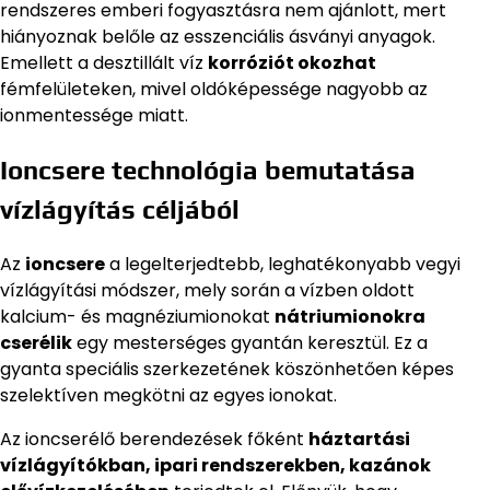
rendszeres emberi fogyasztásra nem ajánlott, mert
hiányoznak belőle az esszenciális ásványi anyagok.
Emellett a desztillált víz
korróziót okozhat
fémfelületeken, mivel oldóképessége nagyobb az
ionmentessége miatt.
Ioncsere technológia bemutatása
vízlágyítás céljából
Az
ioncsere
a legelterjedtebb, leghatékonyabb vegyi
vízlágyítási módszer, mely során a vízben oldott
kalcium- és magnéziumionokat
nátriumionokra
cserélik
egy mesterséges gyantán keresztül. Ez a
gyanta speciális szerkezetének köszönhetően képes
szelektíven megkötni az egyes ionokat.
Az ioncserélő berendezések főként
háztartási
vízlágyítókban, ipari rendszerekben, kazánok