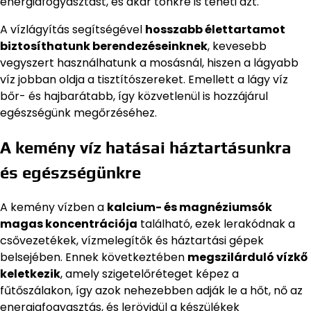
energiafogyasztást, és akár tönkre is teheti azt.
A vízlágyítás segítségével
hosszabb élettartamot
biztosíthatunk berendezéseinknek
, kevesebb
vegyszert használhatunk a mosásnál, hiszen a lágyabb
víz jobban oldja a tisztítószereket. Emellett a lágy víz
bőr- és hajbarátabb, így közvetlenül is hozzájárul
egészségünk megőrzéséhez.
A kemény víz hatásai háztartásunkra
és egészségünkre
A kemény vízben a
kalcium- és magnéziumsók
magas koncentrációja
található, ezek lerakódnak a
csővezetékek, vízmelegítők és háztartási gépek
belsejében. Ennek következtében
megszilárduló vízkő
keletkezik
, amely szigetelőréteget képez a
fűtőszálakon, így azok nehezebben adják le a hőt, nő az
energiafogyasztás, és lerövidül a készülékek