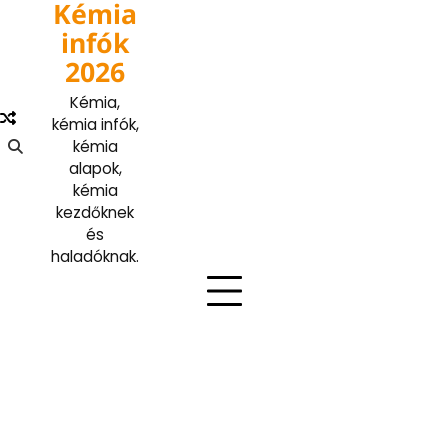
Kémia
Skip
to
infók
content
2026
Kémia,
kémia infók,
kémia
alapok,
kémia
kezdőknek
és
haladóknak.