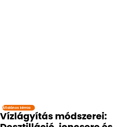
Általános kémia
Vízlágyítás módszerei:
Desztilláció, ioncsere és