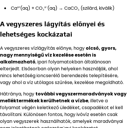
Ca²⁺(aq) + CO₃²⁻(aq) → CaCO₃ (szilárd, kiválik)
A vegyszeres lágyítás előnyei és
lehetséges kockázatai
A vegyszeres vízlágyítás előnye, hogy
olcsó, gyors,
nagy mennyiségű víz kezelése esetén is
alkalmazható
, ipari folyamatokban általánosan
elterjedt. Elsősorban olyan helyeken használják, ahol
nincs lehetőség ioncserélő berendezés telepítésére,
vagy ahol a víz utólagos szűrése, kezelése megoldható.
Hátránya, hogy
további vegyszermaradványok vagy
melléktermékek kerülhetnek a vízbe
, illetve a
folyamat végén keletkező üledéket, csapadékot el kell
távolítani. Különösen fontos, hogy ivóvíz esetén csak
olyan vegyszerek használhatók, amelyek maradványai