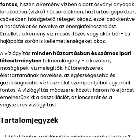
fontos
, hiszen a kemény vízben oldott ásványi anyagok
lerakódása (vízkő) hőcserélőkben, háztartási gépekben,
csövekben hőszigetelő réteget képez, ezzel csökkentve
a hatásfokot és növelve az energiafelhasználást.
Emellett a kemény víz mosás, főzés vagy akár bőr- és
hajápolás során is kellemetlenségeket okoz.
A vízlágyítás
minden háztartásban és számos ipari
létesítményben
felmerülő igény – a kazánok,
mosógépek, vízmelegítők, hűtőrendszerek
élettartamának növelése, az egészségesebb és
gazdaságosabb vízhasználat szempontjából egyaránt
fontos. A vízlágyítás módszerei között három fő eljárást
emelhetünk ki: a desztillációt, az ioncserét és a
vegyszeres vízlágyítást.
Tartalomjegyzék
Miért fontos a vízlágyítás mindennapi életünkben?