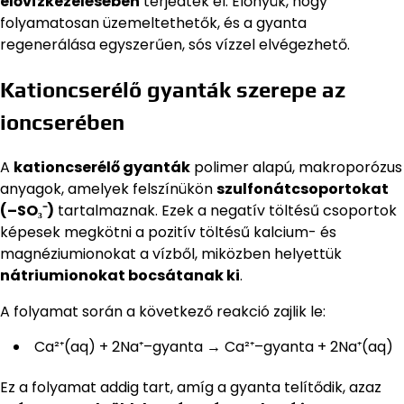
elővízkezelésében
terjedtek el. Előnyük, hogy
folyamatosan üzemeltethetők, és a gyanta
regenerálása egyszerűen, sós vízzel elvégezhető.
Kationcserélő gyanták szerepe az
ioncserében
A
kationcserélő gyanták
polimer alapú, makroporózus
anyagok, amelyek felszínükön
szulfonátcsoportokat
(–SO₃⁻)
tartalmaznak. Ezek a negatív töltésű csoportok
képesek megkötni a pozitív töltésű kalcium- és
magnéziumionokat a vízből, miközben helyettük
nátriumionokat bocsátanak ki
.
A folyamat során a következő reakció zajlik le:
Ca²⁺(aq) + 2Na⁺–gyanta → Ca²⁺–gyanta + 2Na⁺(aq)
Ez a folyamat addig tart, amíg a gyanta telítődik, azaz