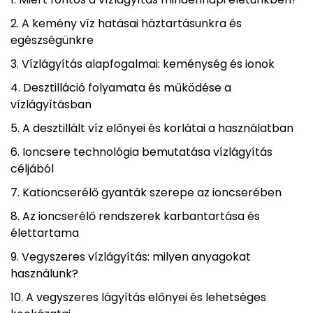
A kemény víz hatásai háztartásunkra és
egészségünkre
Vízlágyítás alapfogalmai: keménység és ionok
Desztilláció folyamata és működése a
vízlágyításban
A desztillált víz előnyei és korlátai a használatban
Ioncsere technológia bemutatása vízlágyítás
céljából
Kationcserélő gyanták szerepe az ioncserében
Az ioncserélő rendszerek karbantartása és
élettartama
Vegyszeres vízlágyítás: milyen anyagokat
használunk?
A vegyszeres lágyítás előnyei és lehetséges