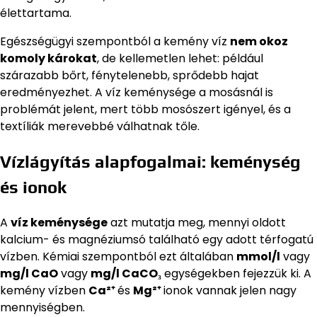
élettartama.
Egészségügyi szempontból a kemény víz
nem okoz
komoly károkat
, de kellemetlen lehet: például
szárazabb bőrt, fénytelenebb, sprődebb hajat
eredményezhet. A víz keménysége a mosásnál is
problémát jelent, mert több mosószert igényel, és a
textíliák merevebbé válhatnak tőle.
Vízlágyítás alapfogalmai: keménység
és ionok
A
víz keménysége
azt mutatja meg, mennyi oldott
kalcium- és magnéziumsó található egy adott térfogatú
vízben. Kémiai szempontból ezt általában
mmol/l
vagy
mg/l CaO
vagy
mg/l CaCO₃
egységekben fejezzük ki. A
kemény vízben
Ca²⁺
és
Mg²⁺
ionok vannak jelen nagy
mennyiségben.