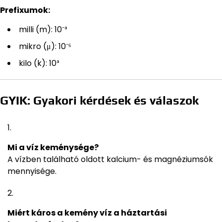
Prefixumok:
milli (m): 10⁻³
mikro (μ): 10⁻⁶
kilo (k): 10³
GYIK: Gyakori kérdések és válaszok
Mi a víz keménysége?
A vízben található oldott kalcium- és magnéziumsók
mennyisége.
Miért káros a kemény víz a háztartási