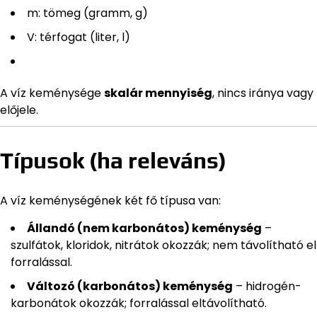
m: tömeg (gramm, g)
V: térfogat (liter, l)
A víz keménysége
skalár mennyiség
, nincs iránya vagy
előjele.
Típusok (ha releváns)
A víz keménységének két fő típusa van:
Állandó (nem karbonátos) keménység
–
szulfátok, kloridok, nitrátok okozzák; nem távolítható el
forralással.
Változó (karbonátos) keménység
– hidrogén-
karbonátok okozzák; forralással eltávolítható.