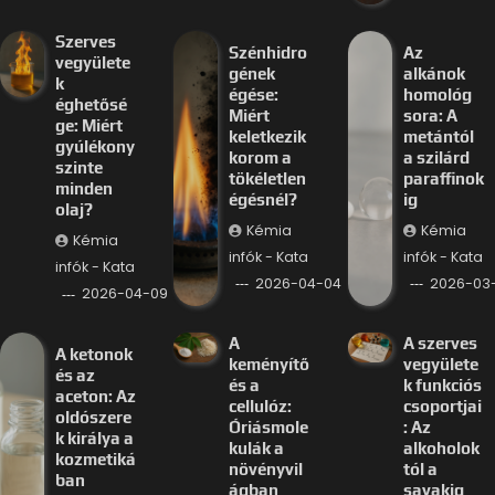
Szerves
Szénhidro
Az
vegyülete
gének
alkánok
k
égése:
homológ
éghetősé
Miért
sora: A
ge: Miért
keletkezik
metántól
gyúlékony
korom a
a szilárd
szinte
tökéletlen
paraffinok
minden
égésnél?
ig
olaj?
Kémia
Kémia
Kémia
infók - Kata
infók - Kata
infók - Kata
2026-04-04
2026-03-
2026-04-09
A
A szerves
A ketonok
keményítő
vegyülete
és az
és a
k funkciós
aceton: Az
cellulóz:
csoportjai
oldószere
Óriásmole
: Az
k királya a
kulák a
alkoholok
kozmetiká
növényvil
tól a
ban
ágban
savakig