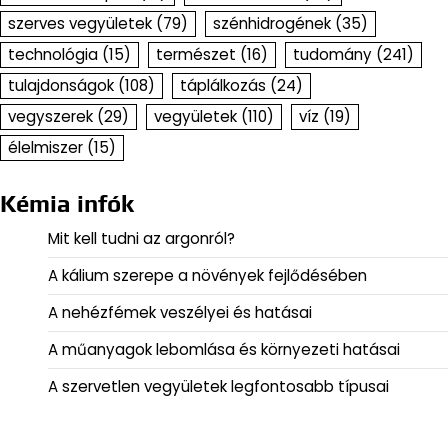
szerves vegyületek
(79)
szénhidrogének
(35)
technológia
(15)
természet
(16)
tudomány
(241)
tulajdonságok
(108)
táplálkozás
(24)
vegyszerek
(29)
vegyületek
(110)
víz
(19)
élelmiszer
(15)
Kémia infók
Mit kell tudni az argonról?
A kálium szerepe a növények fejlődésében
A nehézfémek veszélyei és hatásai
A műanyagok lebomlása és környezeti hatásai
A szervetlen vegyületek legfontosabb típusai