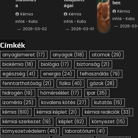
ben
a
ágai
Kémia
Kémia
Kémia
infók - Kata
infók - Kata
infók - Kata
2026-03-
2026-03-02
2026-03-01
Címkék
anyagismeret
(17)
anyagok
(118)
atomok
(29)
biokémia
(18)
biológia
(17)
biztonság
(21)
egészség
(41)
energia
(24)
felhasználás
(79)
fenntarthatóság
(21)
fizika
(40)
gázok
(28)
hidrogén
(19)
hőmérséklet
(17)
ipar
(35)
izoméria
(25)
kovalens kötés
(27)
kutatás
(15)
kémia
(610)
kémiai képlet
(21)
kémiai reakciók
(33)
kémiai szerkezet
(19)
képlet
(62)
környezet
(15)
környezetvédelem
(46)
laboratórium
(41)