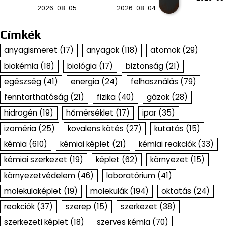
2026-08-05
2026-08-04
Címkék
anyagismeret
(17)
anyagok
(118)
atomok
(29)
biokémia
(18)
biológia
(17)
biztonság
(21)
egészség
(41)
energia
(24)
felhasználás
(79)
fenntarthatóság
(21)
fizika
(40)
gázok
(28)
hidrogén
(19)
hőmérséklet
(17)
ipar
(35)
izoméria
(25)
kovalens kötés
(27)
kutatás
(15)
kémia
(610)
kémiai képlet
(21)
kémiai reakciók
(33)
kémiai szerkezet
(19)
képlet
(62)
környezet
(15)
környezetvédelem
(46)
laboratórium
(41)
molekulaképlet
(19)
molekulák
(194)
oktatás
(24)
reakciók
(37)
szerep
(15)
szerkezet
(38)
szerkezeti képlet
(18)
szerves kémia
(70)