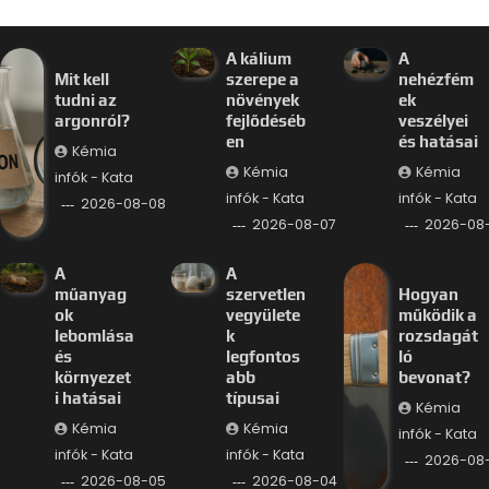
A kálium
A
Mit kell
szerepe a
nehézfém
tudni az
növények
ek
argonról?
fejlődéséb
veszélyei
en
és hatásai
Kémia
Kémia
Kémia
infók - Kata
infók - Kata
infók - Kata
2026-08-08
2026-08-07
2026-08
A
A
műanyag
szervetlen
Hogyan
ok
vegyülete
működik a
lebomlása
k
rozsdagát
és
legfontos
ló
környezet
abb
bevonat?
i hatásai
típusai
Kémia
Kémia
Kémia
infók - Kata
infók - Kata
infók - Kata
2026-08
2026-08-05
2026-08-04