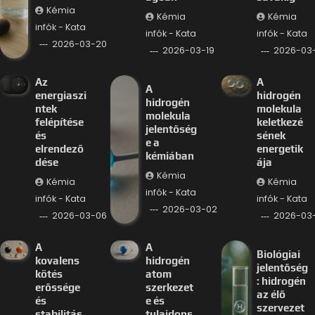
Kémia
Kémia
Kémia
infók - Kata
infók - Kata
infók - Kata
2026-03-20
2026-03-19
2026-03-
Az
A
A
energiaszi
hidrogén
hidrogén
ntek
molekula
molekula
felépítése
keletkezé
jelentőség
és
sének
e a
elrendező
energetik
kémiában
dése
ája
Kémia
Kémia
Kémia
infók - Kata
infók - Kata
infók - Kata
2026-03-02
2026-03-06
2026-03
A
A
Biológiai
kovalens
hidrogén
jelentőség
kötés
atom
: hidrogén
erőssége
szerkezet
az élő
és
e és
szervezet
stabilitás
tulajdons