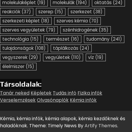
molekulaképlet
(19)
molekulák
(194)
oktatás
(24)
reakciók
(37)
szerep
(15)
szerkezet
(38)
szerkezeti képlet
(18)
szerves kémia
(70)
szerves vegyületek
(79)
szénhidrogének
(35)
technológia
(15)
természet
(16)
tudomány
(241)
tulajdonságok
(108)
táplálkozás
(24)
vegyszerek
(29)
vegyületek
(110)
víz
(19)
élelmiszer
(15)
Társoldalak:
Tanár neked
Képletek
Tudás infó
Fizika infók
Verselemzések
Olvasónaplók
Kémia infók
Kémia, kémia infók, kémia alapok, kémia kezdőknek és
haladóknak. Theme: Timely News By
Artify Themes
.