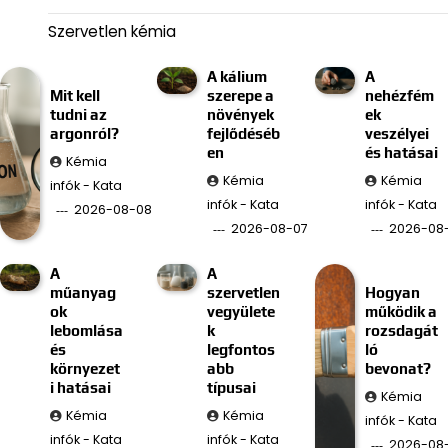
Szervetlen kémia
A kálium
A
Mit kell
szerepe a
nehézfém
tudni az
növények
ek
argonról?
fejlődéséb
veszélyei
en
és hatásai
Kémia
Kémia
Kémia
infók - Kata
infók - Kata
infók - Kata
2026-08-08
2026-08-07
2026-08
A
A
műanyag
szervetlen
Hogyan
ok
vegyülete
működik a
lebomlása
k
rozsdagát
és
legfontos
ló
környezet
abb
bevonat?
i hatásai
típusai
Kémia
Kémia
Kémia
infók - Kata
infók - Kata
infók - Kata
2026-08