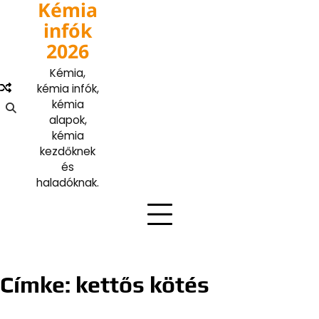
Kémia
Skip
to
infók
content
2026
Kémia,
kémia infók,
kémia
alapok,
kémia
kezdőknek
és
haladóknak.
Címke:
kettős kötés