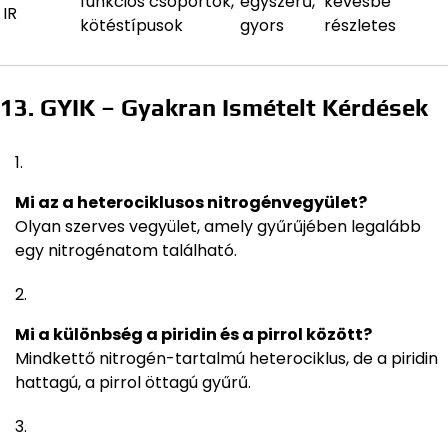
funkciós csoportok,
egyszerű,
kevésbé
IR
kötéstípusok
gyors
részletes
13. GYIK – Gyakran Ismételt Kérdések
Mi az a heterociklusos nitrogénvegyület?
Olyan szerves vegyület, amely gyűrűjében legalább
egy nitrogénatom található.
Mi a különbség a piridin és a pirrol között?
Mindkettő nitrogén-tartalmú heterociklus, de a piridin
hattagú, a pirrol öttagú gyűrű.