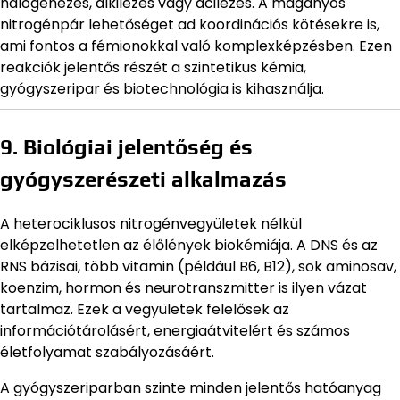
halogénezés, alkilezés vagy acilezés. A magányos
nitrogénpár lehetőséget ad koordinációs kötésekre is,
ami fontos a fémionokkal való komplexképzésben. Ezen
reakciók jelentős részét a szintetikus kémia,
gyógyszeripar és biotechnológia is kihasználja.
9. Biológiai jelentőség és
gyógyszerészeti alkalmazás
A heterociklusos nitrogénvegyületek nélkül
elképzelhetetlen az élőlények biokémiája. A DNS és az
RNS bázisai, több vitamin (például B6, B12), sok aminosav,
koenzim, hormon és neurotranszmitter is ilyen vázat
tartalmaz. Ezek a vegyületek felelősek az
információtárolásért, energiaátvitelért és számos
életfolyamat szabályozásáért.
A gyógyszeriparban szinte minden jelentős hatóanyag