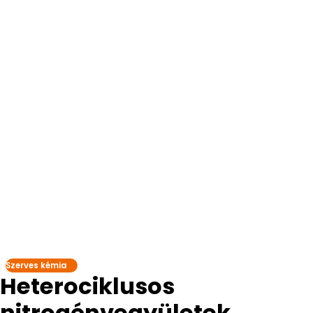
Szerves kémia
Heterociklusos
nitrogénvegyületek