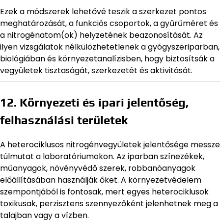
Ezek a módszerek lehetővé teszik a szerkezet pontos
meghatározását, a funkciós csoportok, a gyűrűméret és
a nitrogénatom(ok) helyzetének beazonosítását. Az
ilyen vizsgálatok nélkülözhetetlenek a gyógyszeriparban,
biológiában és környezetanalízisben, hogy biztosítsák a
vegyületek tisztaságát, szerkezetét és aktivitását.
12. Környezeti és ipari jelentőség,
felhasználási területek
A heterociklusos nitrogénvegyületek jelentősége messze
túlmutat a laboratóriumokon. Az iparban színezékek,
műanyagok, növényvédő szerek, robbanóanyagok
előállításában használják őket. A környezetvédelem
szempontjából is fontosak, mert egyes heterociklusok
toxikusak, perzisztens szennyezőként jelenhetnek meg a
talajban vagy a vízben.