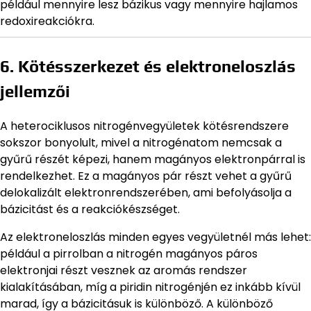
például mennyire lesz bázikus vagy mennyire hajlamos
redoxireakciókra.
6. Kötésszerkezet és elektroneloszlás
jellemzői
A heterociklusos nitrogénvegyületek kötésrendszere
sokszor bonyolult, mivel a nitrogénatom nemcsak a
gyűrű részét képezi, hanem magányos elektronpárral is
rendelkezhet. Ez a magányos pár részt vehet a gyűrű
delokalizált elektronrendszerében, ami befolyásolja a
bázicitást és a reakciókészséget.
Az elektroneloszlás minden egyes vegyületnél más lehet:
például a pirrolban a nitrogén magányos páros
elektronjai részt vesznek az aromás rendszer
kialakításában, míg a piridin nitrogénjén ez inkább kívül
marad, így a bázicitásuk is különböző. A különböző