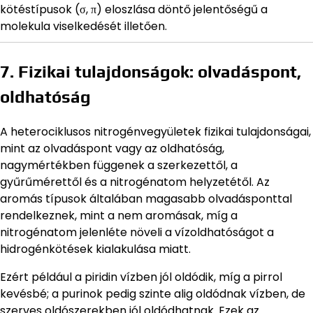
kötéstípusok (σ, π) eloszlása döntő jelentőségű a
molekula viselkedését illetően.
7. Fizikai tulajdonságok: olvadáspont,
oldhatóság
A heterociklusos nitrogénvegyületek fizikai tulajdonságai,
mint az olvadáspont vagy az oldhatóság,
nagymértékben függenek a szerkezettől, a
gyűrűmérettől és a nitrogénatom helyzetétől. Az
aromás típusok általában magasabb olvadásponttal
rendelkeznek, mint a nem aromásak, míg a
nitrogénatom jelenléte növeli a vízoldhatóságot a
hidrogénkötések kialakulása miatt.
Ezért például a piridin vízben jól oldódik, míg a pirrol
kevésbé; a purinok pedig szinte alig oldódnak vízben, de
szerves oldószerekben jól oldódhatnak. Ezek az