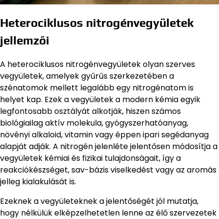
Heterociklusos nitrogénvegyületek
jellemzői
A heterociklusos nitrogénvegyületek olyan szerves
vegyületek, amelyek gyűrűs szerkezetében a
szénatomok mellett legalább egy nitrogénatom is
helyet kap. Ezek a vegyületek a modern kémia egyik
legfontosabb osztályát alkotják, hiszen számos
biológiailag aktív molekula, gyógyszerhatóanyag,
növényi alkaloid, vitamin vagy éppen ipari segédanyag
alapját adják. A nitrogén jelenléte jelentősen módosítja a
vegyületek kémiai és fizikai tulajdonságait, így a
reakciókészséget, sav-bázis viselkedést vagy az aromás
jelleg kialakulását is.
Ezeknek a vegyületeknek a jelentőségét jól mutatja,
hogy nélkülük elképzelhetetlen lenne az élő szervezetek