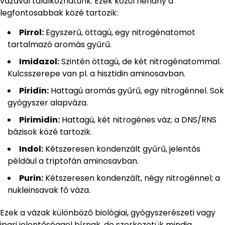
vázával találkozhatunk. Ezek közül néhány a
legfontosabbak közé tartozik:
Pirrol:
Egyszerű, öttagú, egy nitrogénatomot
tartalmazó aromás gyűrű.
Imidazol:
Szintén öttagú, de két nitrogénatommal.
Kulcsszerepe van pl. a hisztidin aminosavban.
Piridin:
Hattagú aromás gyűrű, egy nitrogénnel. Sok
gyógyszer alapváza.
Pirimidin:
Hattagú, két nitrogénes váz; a DNS/RNS
bázisok közé tartozik.
Indol:
Kétszeresen kondenzált gyűrű, jelentős
például a triptofán aminosavban.
Purin:
Kétszeresen kondenzált, négy nitrogénnel; a
nukleinsavak fő váza.
Ezek a vázak különböző biológiai, gyógyszerészeti vagy
ipari jelentőséggel bírnak, de szerkezetük mindig