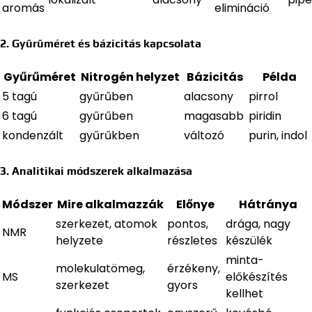
aromás
elimináció
2. Gyűrűméret és bázicitás kapcsolata
Gyűrűméret
Nitrogén helyzet
Bázicitás
Példa
5 tagú
gyűrűben
alacsony
pirrol
6 tagú
gyűrűben
magasabb
piridin
kondenzált
gyűrűkben
változó
purin, indol
3. Analitikai módszerek alkalmazása
Módszer
Mire alkalmazzák
Előnye
Hátránya
szerkezet, atomok
pontos,
drága, nagy
NMR
helyzete
részletes
készülék
minta-
molekulatömeg,
érzékeny,
MS
előkészítés
szerkezet
gyors
kellhet