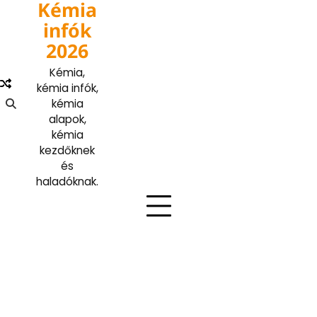
Kémia
Skip
to
infók
content
2026
Kémia,
kémia infók,
kémia
alapok,
kémia
kezdőknek
és
haladóknak.