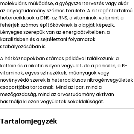
molekuláris működése, a gyógyszertervezés vagy akár
az anyagtudomány számos területe. A nitrogéntartalmú
heterociklusok a DNS, az RNS, a vitaminok, valamint a
fehérjék számos építőkövének is alapját képezik.
Lényeges szerepük van az energiaátvitelben, a
katalízisben és a sejtélettani folyamatok
szabályozásában is.
A hétköznapokban számos példával találkozunk: a
koffein és a nikotin is ilyen vegyület, de a penicillin, a B-
vitaminok, egyes színezékek, műanyagok vagy
növényvédő szerek is heterociklusos nitrogénvegyületek
csoportjába tartoznak. Mind az ipar, mind a
mezőgazdaság, mind az orvostudomány aktívan
használja ki ezen vegyületek sokoldalúságát.
Tartalomjegyzék