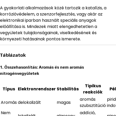
A gyakorlati alkalmazások közé tartozik a katalízis, a
korrózióvédelem, a szenzorfejlesztés, vagy akár az
elektronikai iparban használt speciális anyagok
előállítása is. Mindezek miatt elengedhetetlen a
vegyületek tulajdonságainak, viselkedésének és
környezeti hatásainak pontos ismerete.
Táblázatok
1. Összehasonlítás: Aromás és nem aromás
nitrogénvegyületek
Tipikus
Típus
Elektronrendszer
Stabilitás
Pé
reakciók
aromás
pirid
Aromás
delokalizált
magas
szubsztitúció
indo
Nem
addíció,
lokalizált
alacsony
pipe