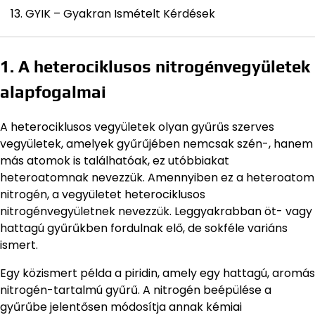
GYIK – Gyakran Ismételt Kérdések
1. A heterociklusos nitrogénvegyületek
alapfogalmai
A heterociklusos vegyületek olyan gyűrűs szerves
vegyületek, amelyek gyűrűjében nemcsak szén-, hanem
más atomok is találhatóak, ez utóbbiakat
heteroatomnak nevezzük. Amennyiben ez a heteroatom
nitrogén, a vegyületet heterociklusos
nitrogénvegyületnek nevezzük. Leggyakrabban öt- vagy
hattagú gyűrűkben fordulnak elő, de sokféle variáns
ismert.
Egy közismert példa a piridin, amely egy hattagú, aromás
nitrogén-tartalmú gyűrű. A nitrogén beépülése a
gyűrűbe jelentősen módosítja annak kémiai