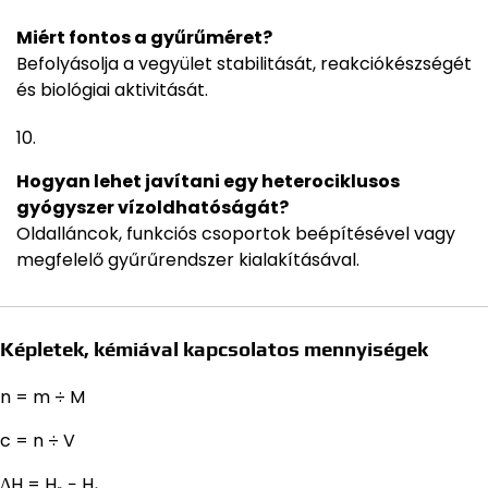
Miért fontos a gyűrűméret?
Befolyásolja a vegyület stabilitását, reakciókészségét
és biológiai aktivitását.
Hogyan lehet javítani egy heterociklusos
gyógyszer vízoldhatóságát?
Oldalláncok, funkciós csoportok beépítésével vagy
megfelelő gyűrűrendszer kialakításával.
Képletek, kémiával kapcsolatos mennyiségek
n = m ÷ M
c = n ÷ V
ΔH = H₂ − H₁