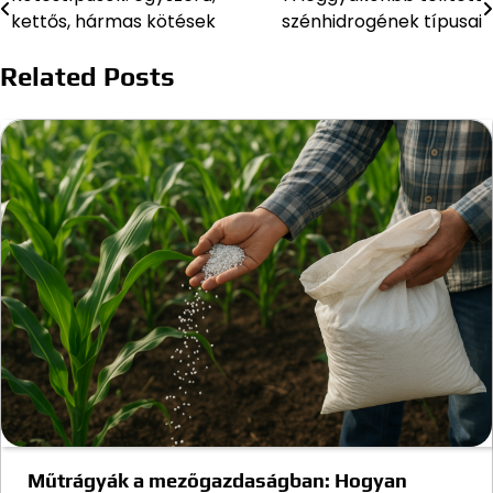
Bejegyzés
kettős, hármas kötések
szénhidrogének típusai
navigáció
Related Posts
Műtrágyák a mezőgazdaságban: Hogyan