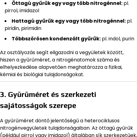
Öttagú gyűrűk egy vagy több nitrogénnel:
pl.
pirrol, imidazol
Hattagú gyűrűk egy vagy több nitrogénnel:
pl.
piridin, pirimidin
Többszörösen kondenzált gyűrűk:
pl. indol, purin
Az osztályozás segít eligazodni a vegyületek között,
hiszen a gyűrűméret, a nitrogénatomok száma és
elhelyezkedése alapvetően meghatározza a fizikai,
kémiai és biológiai tulajdonságokat.
3. Gyűrűméret és szerkezeti
sajátosságok szerepe
A gyűrűméret döntő jelentőségű a heterociklusos
nitrogénvegyületek tulajdonságaiban. Az öttagú gyűrűk
(például pirrol vagy imidazol) általában sík szerkezetűek,