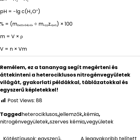
pH = −lg c(H₃O⁺)
% = (mₙₑₘₒₗₑₖᵤₗₐ ÷ mₒₛₛzₑₛₑₙ) × 100
m = V × ρ
V = n × Vm
Remélem, ez a tananyag segít megérteni és
áttekinteni a heterociklusos nitrogénvegyületek
világát, gyakorlati példákkal, táblázatokkal és
egyszerű képletekkel!
Post Views:
88
Tagged
heterociklusos
,
jellemzők
,
kémia
,
nitrogénvegyületek
,
szerves kémia
,
vegyületek
Kötéstípusok: egyszerű,
A leggyakoribb telített