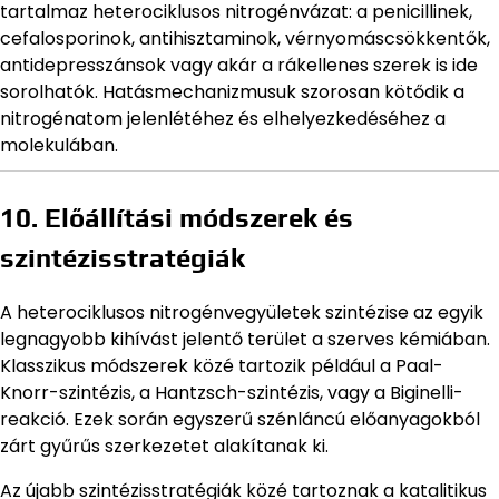
tartalmaz heterociklusos nitrogénvázat: a penicillinek,
cefalosporinok, antihisztaminok, vérnyomáscsökkentők,
antidepresszánsok vagy akár a rákellenes szerek is ide
sorolhatók. Hatásmechanizmusuk szorosan kötődik a
nitrogénatom jelenlétéhez és elhelyezkedéséhez a
molekulában.
10. Előállítási módszerek és
szintézisstratégiák
A heterociklusos nitrogénvegyületek szintézise az egyik
legnagyobb kihívást jelentő terület a szerves kémiában.
Klasszikus módszerek közé tartozik például a Paal-
Knorr-szintézis, a Hantzsch-szintézis, vagy a Biginelli-
reakció. Ezek során egyszerű szénláncú előanyagokból
zárt gyűrűs szerkezetet alakítanak ki.
Az újabb szintézisstratégiák közé tartoznak a katalitikus