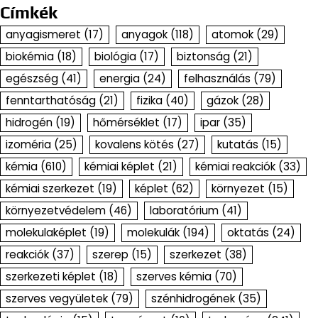
Címkék
anyagismeret
(17)
anyagok
(118)
atomok
(29)
biokémia
(18)
biológia
(17)
biztonság
(21)
egészség
(41)
energia
(24)
felhasználás
(79)
fenntarthatóság
(21)
fizika
(40)
gázok
(28)
hidrogén
(19)
hőmérséklet
(17)
ipar
(35)
izoméria
(25)
kovalens kötés
(27)
kutatás
(15)
kémia
(610)
kémiai képlet
(21)
kémiai reakciók
(33)
kémiai szerkezet
(19)
képlet
(62)
környezet
(15)
környezetvédelem
(46)
laboratórium
(41)
molekulaképlet
(19)
molekulák
(194)
oktatás
(24)
reakciók
(37)
szerep
(15)
szerkezet
(38)
szerkezeti képlet
(18)
szerves kémia
(70)
szerves vegyületek
(79)
szénhidrogének
(35)