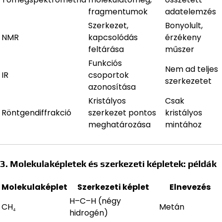
fragmentumok
adatelemzés
Szerkezet,
Bonyolult,
NMR
kapcsolódás
érzékeny
feltárása
műszer
Funkciós
Nem ad teljes
IR
csoportok
szerkezetet
azonosítása
Kristályos
Csak
Röntgendiffrakció
szerkezet pontos
kristályos
meghatározása
mintához
3. Molekulaképletek és szerkezeti képletek: példák
Molekulaképlet
Szerkezeti képlet
Elnevezés
H–C–H (négy
CH₄
Metán
hidrogén)