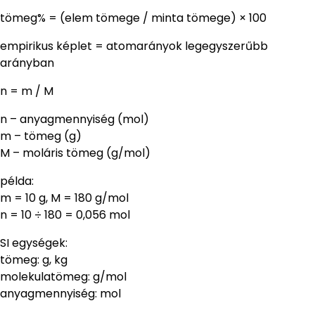
tömeg% = (elem tömege / minta tömege) × 100
empirikus képlet = atomarányok legegyszerűbb
arányban
n = m / M
n – anyagmennyiség (mol)
m – tömeg (g)
M – moláris tömeg (g/mol)
példa:
m = 10 g, M = 180 g/mol
n = 10 ÷ 180 = 0,056 mol
SI egységek:
tömeg: g, kg
molekulatömeg: g/mol
anyagmennyiség: mol