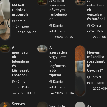
A kálium
A
Mit kell
szerepe a
nehézfém
tudni az
növények
ek
argonról?
fejlődéséb
veszélyei
en
és hatásai
Kémia
Kémia
Kémia
infók - Kata
infók - Kata
infók - Kata
2026-08-08
2026-08-07
2026-08
A
A
műanyag
szervetlen
Hogyan
ok
vegyülete
működik a
lebomlása
k
rozsdagát
és
legfontos
ló
környezet
abb
bevonat?
i hatásai
típusai
Kémia
Kémia
Kémia
infók - Kata
infók - Kata
infók - Kata
2026-08
2026-08-05
2026-08-04
Szerves
Szénhidro
Az