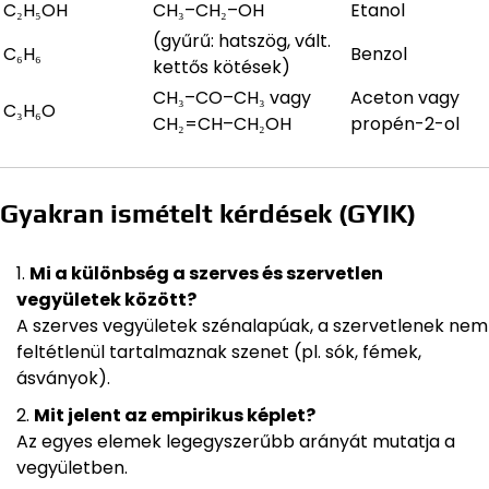
C₂H₅OH
CH₃–CH₂–OH
Etanol
(gyűrű: hatszög, vált.
C₆H₆
Benzol
kettős kötések)
CH₃–CO–CH₃ vagy
Aceton vagy
C₃H₆O
CH₂=CH–CH₂OH
propén-2-ol
Gyakran ismételt kérdések (GYIK)
Mi a különbség a szerves és szervetlen
vegyületek között?
A szerves vegyületek szénalapúak, a szervetlenek nem
feltétlenül tartalmaznak szenet (pl. sók, fémek,
ásványok).
Mit jelent az empirikus képlet?
Az egyes elemek legegyszerűbb arányát mutatja a
vegyületben.