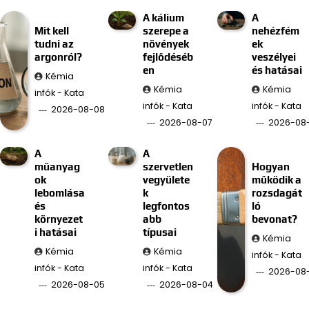
A kálium
A
Mit kell
szerepe a
nehézfém
tudni az
növények
ek
argonról?
fejlődéséb
veszélyei
en
és hatásai
Kémia
Kémia
Kémia
infók - Kata
infók - Kata
infók - Kata
2026-08-08
2026-08-07
2026-08
A
A
műanyag
szervetlen
Hogyan
ok
vegyülete
működik a
lebomlása
k
rozsdagát
és
legfontos
ló
környezet
abb
bevonat?
i hatásai
típusai
Kémia
Kémia
Kémia
infók - Kata
infók - Kata
infók - Kata
2026-08
2026-08-05
2026-08-04