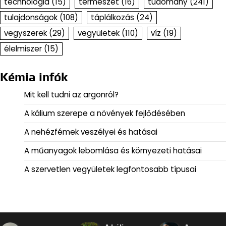
technológia
(15)
természet
(16)
tudomány
(241)
tulajdonságok
(108)
táplálkozás
(24)
vegyszerek
(29)
vegyületek
(110)
víz
(19)
élelmiszer
(15)
Kémia infók
Mit kell tudni az argonról?
A kálium szerepe a növények fejlődésében
A nehézfémek veszélyei és hatásai
A műanyagok lebomlása és környezeti hatásai
A szervetlen vegyületek legfontosabb típusai