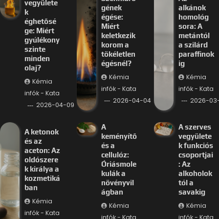
vegyülete
gének
alkánok
k
égése:
homológ
éghetősé
Miért
sora: A
ge: Miért
keletkezik
metántól
gyúlékony
korom a
a szilárd
szinte
tökéletlen
paraffinok
minden
égésnél?
ig
olaj?
Kémia
Kémia
Kémia
infók - Kata
infók - Kata
infók - Kata
2026-04-04
2026-03-
2026-04-09
A
A szerves
A ketonok
keményítő
vegyülete
és az
és a
k funkciós
aceton: Az
cellulóz:
csoportjai
oldószere
Óriásmole
: Az
k királya a
kulák a
alkoholok
kozmetiká
növényvil
tól a
ban
ágban
savakig
Kémia
Kémia
Kémia
infók - Kata
infók - Kata
infók - Kata