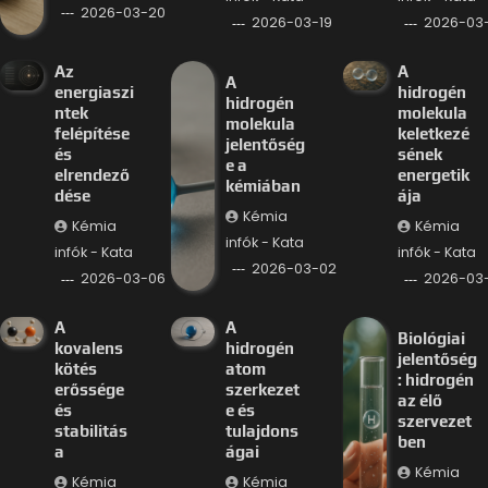
2026-03-20
2026-03-19
2026-03-
Az
A
A
energiaszi
hidrogén
hidrogén
ntek
molekula
molekula
felépítése
keletkezé
jelentőség
és
sének
e a
elrendező
energetik
kémiában
dése
ája
Kémia
Kémia
Kémia
infók - Kata
infók - Kata
infók - Kata
2026-03-02
2026-03-06
2026-03
A
A
Biológiai
kovalens
hidrogén
jelentőség
kötés
atom
: hidrogén
erőssége
szerkezet
az élő
és
e és
szervezet
stabilitás
tulajdons
ben
a
ágai
Kémia
Kémia
Kémia