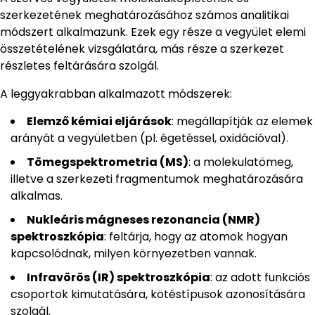
szerkezetének meghatározásához számos analitikai
módszert alkalmazunk. Ezek egy része a vegyület elemi
összetételének vizsgálatára, más része a szerkezet
részletes feltárására szolgál.
A leggyakrabban alkalmazott módszerek:
Elemző kémiai eljárások
: megállapítják az elemek
arányát a vegyületben (pl. égetéssel, oxidációval).
Tömegspektrometria (MS)
: a molekulatömeg,
illetve a szerkezeti fragmentumok meghatározására
alkalmas.
Nukleáris mágneses rezonancia (NMR)
spektroszkópia
: feltárja, hogy az atomok hogyan
kapcsolódnak, milyen környezetben vannak.
Infravörös (IR) spektroszkópia
: az adott funkciós
csoportok kimutatására, kötéstípusok azonosítására
szolgál.