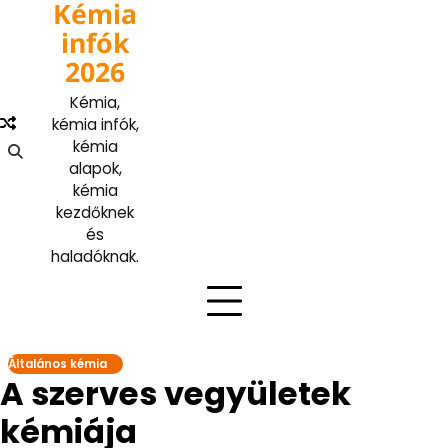
Kémia
Skip
to
infók
content
2026
Kémia,
kémia infók,
kémia
alapok,
kémia
kezdőknek
és
haladóknak.
Általános kémia
A szerves vegyületek
kémiája