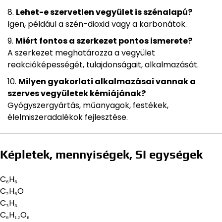
Lehet-e szervetlen vegyület is szénalapú?
Igen, például a szén-dioxid vagy a karbonátok.
Miért fontos a szerkezet pontos ismerete?
A szerkezet meghatározza a vegyület
reakcióképességét, tulajdonságait, alkalmazását.
Milyen gyakorlati alkalmazásai vannak a
szerves vegyületek kémiájának?
Gyógyszergyártás, műanyagok, festékek,
élelmiszeradalékok fejlesztése.
Képletek, mennyiségek, SI egységek
C₆H₆
C₂H₆O
C₃H₈
C₆H₁₂O₆