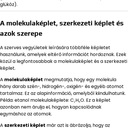
glükóz).
A molekulaképlet, szerkezeti képlet és
azok szerepe
A szerves vegyületek leírására többféle képletet
használunk, amelyek eltérő információt hordoznak. Ezek
közül a legfontosabbak a molekulaképlet és a szerkezeti
képlet.
A
molekulaképlet
megmutatja, hogy egy molekula
hány darab szén-, hidrogén-, oxigén- és egyéb atomot
tartalmaz. Ez az alapinformáció, amelyből kiindulhatunk.
Példa: etanol molekulaképlete: C₂H₆O. Ez a képlet
azonban nem árulja el, hogyan kapcsolódnak
egymáshoz az atomok.
A
szerkezeti képlet
már azt is ábrázolja, hogy az