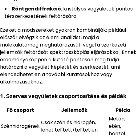
Röntgendiffrakció
: kristályos vegyületek pontos
térszerkezetének feltárására.
Ezeket a módszereket gyakran kombinálják: például
először elvégzik az elemi analízist, majd a
molekulatömeg meghatározását, végül a szerkezeti
jellemzők feltárását spektroszkópiás eljárásokkal. Ennek
eredményeképpen a kutató pontosan meg tudja
határozni a vegyület képletét és szerkezetét, ami
elengedhetetlen a további kutatásokhoz vagy
alkalmazásokhoz.
1. Szerves vegyületek csoportosítása és példák
Fő csoport
Jellemzők
Példa
Metán,
Csak szén és hidrogén,
Szénhidrogének
etén,
lehet telített/telítetlen
benzol