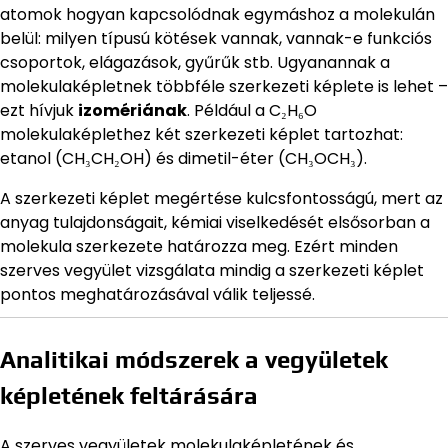
atomok hogyan kapcsolódnak egymáshoz a molekulán
belül: milyen típusú kötések vannak, vannak-e funkciós
csoportok, elágazások, gyűrűk stb. Ugyanannak a
molekulaképletnek többféle szerkezeti képlete is lehet –
ezt hívjuk
izomériának
. Például a C₂H₆O
molekulaképlethez két szerkezeti képlet tartozhat:
etanol (CH₃CH₂OH) és dimetil-éter (CH₃OCH₃).
A szerkezeti képlet megértése kulcsfontosságú, mert az
anyag tulajdonságait, kémiai viselkedését elsősorban a
molekula szerkezete határozza meg. Ezért minden
szerves vegyület vizsgálata mindig a szerkezeti képlet
pontos meghatározásával válik teljessé.
Analitikai módszerek a vegyületek
képletének feltárására
A szerves vegyületek molekulaképletének és