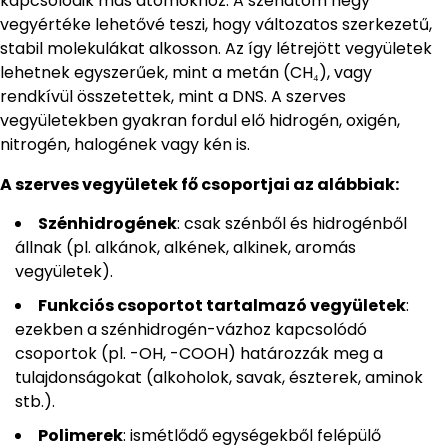
kapcsolódik más atomokhoz. A szénatom négy
vegyértéke lehetővé teszi, hogy változatos szerkezetű,
stabil molekulákat alkosson. Az így létrejött vegyületek
lehetnek egyszerűek, mint a metán (CH₄), vagy
rendkívül összetettek, mint a DNS. A szerves
vegyületekben gyakran fordul elő hidrogén, oxigén,
nitrogén, halogének vagy kén is.
A szerves vegyületek fő csoportjai az alábbiak:
Szénhidrogének
: csak szénből és hidrogénből
állnak (pl. alkánok, alkének, alkinek, aromás
vegyületek).
Funkciós csoportot tartalmazó vegyületek
:
ezekben a szénhidrogén-vázhoz kapcsolódó
csoportok (pl. -OH, -COOH) határozzák meg a
tulajdonságokat (alkoholok, savak, észterek, aminok
stb.).
Polimerek
: ismétlődő egységekből felépülő