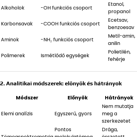
Etanol,
Alkoholok
-OH funkciós csoport
propanol
Ecetsav,
Karbonsavak
-COOH funkciós csoport
benzoesav
Metil-amin,
Aminok
-NH₂ funkciós csoport
anilin
Polietilén,
Polimerek
Ismétlődő egységek
fehérje
2. Analitikai módszerek: előnyök és hátrányok
Módszer
Előnyök
Hátrányok
Nem mutatja
Elemi analízis
Egyszerű, gyors
meg a
szerkezetet
Pontos
Drága,
Tömegspektrometria
molekulatömeg,
összetett