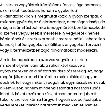
A szerves vegyületek kémiájának fontossága nemcsak
az elméleti tudásban, hanem a gyakorlati
alkalmazásokban is megmutatkozik. A gyógyszeripar, a
műanyaggyártás, az élelmiszeripar, a mezőgazdaság, de
még a számítástechnika is nagymértékben támaszkodik
a szerves vegyületek ismeretére. A vegyületek helyes
képletének és szerkezetének ismerete nélkül lehetetlen
lenne új hatóanyagokat előállítani, anyagokat tervezni
vagy a természetben zajló folyamatokat modellezni.
A mindennapokban a szerves vegyületek szinte
mindenhol jelen vannak: a ruháinktól kezdve a
gyógyszereken át a háztartási tisztítószerekig. Az, hogy
megértjük, mikor mi történik a molekulákkal, hogyan
épülnek fel, vagy miként reagálnak egymással, nemcsak
a kémikusok, hanem mindenki számára hasznos tudás
lehet. A következőkben részletesen bemutatjuk, mit
takar a szerves kémia tárgya, hogyan csoportosítjuk a
vegyületeket, miként határozzuk meg képletüket, és