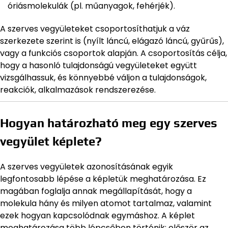
óriásmolekulák (pl. műanyagok, fehérjék).
A szerves vegyületeket csoportosíthatjuk a váz
szerkezete szerint is (nyílt láncú, elágazó láncú, gyűrűs),
vagy a funkciós csoportok alapján. A csoportosítás célja,
hogy a hasonló tulajdonságú vegyületeket együtt
vizsgálhassuk, és könnyebbé váljon a tulajdonságok,
reakciók, alkalmazások rendszerezése.
Hogyan határozható meg egy szerves
vegyület képlete?
A szerves vegyületek azonosításának egyik
legfontosabb lépése a képletük meghatározása. Ez
magában foglalja annak megállapítását, hogy a
molekula hány és milyen atomot tartalmaz, valamint
ezek hogyan kapcsolódnak egymáshoz. A képlet
meghatározása több lépcsőben történik: először az