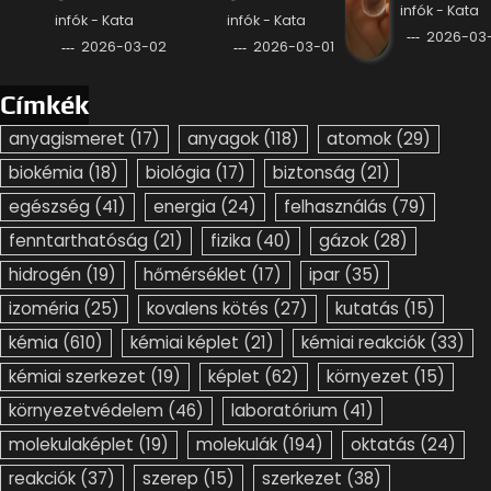
infók - Kata
infók - Kata
infók - Kata
2026-03-
2026-03-02
2026-03-01
Címkék
anyagismeret
(17)
anyagok
(118)
atomok
(29)
biokémia
(18)
biológia
(17)
biztonság
(21)
egészség
(41)
energia
(24)
felhasználás
(79)
fenntarthatóság
(21)
fizika
(40)
gázok
(28)
hidrogén
(19)
hőmérséklet
(17)
ipar
(35)
izoméria
(25)
kovalens kötés
(27)
kutatás
(15)
kémia
(610)
kémiai képlet
(21)
kémiai reakciók
(33)
kémiai szerkezet
(19)
képlet
(62)
környezet
(15)
környezetvédelem
(46)
laboratórium
(41)
molekulaképlet
(19)
molekulák
(194)
oktatás
(24)
reakciók
(37)
szerep
(15)
szerkezet
(38)