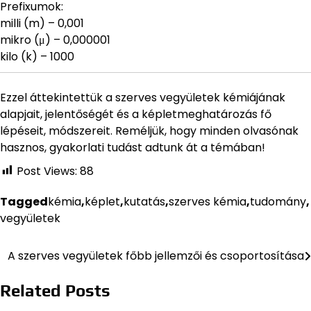
Prefixumok:
milli (m) – 0,001
mikro (μ) – 0,000001
kilo (k) – 1000
Ezzel áttekintettük a szerves vegyületek kémiájának
alapjait, jelentőségét és a képletmeghatározás fő
lépéseit, módszereit. Reméljük, hogy minden olvasónak
hasznos, gyakorlati tudást adtunk át a témában!
Post Views:
88
Tagged
kémia
,
képlet
,
kutatás
,
szerves kémia
,
tudomány
,
vegyületek
A szerves vegyületek főbb jellemzői és csoportosítása
Bejegyzés
navigáció
Related Posts