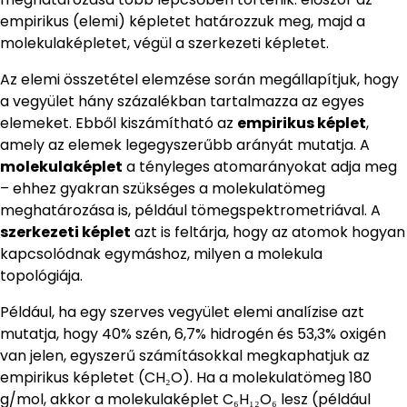
empirikus (elemi) képletet határozzuk meg, majd a
molekulaképletet, végül a szerkezeti képletet.
Az elemi összetétel elemzése során megállapítjuk, hogy
a vegyület hány százalékban tartalmazza az egyes
elemeket. Ebből kiszámítható az
empirikus képlet
,
amely az elemek legegyszerűbb arányát mutatja. A
molekulaképlet
a tényleges atomarányokat adja meg
– ehhez gyakran szükséges a molekulatömeg
meghatározása is, például tömegspektrometriával. A
szerkezeti képlet
azt is feltárja, hogy az atomok hogyan
kapcsolódnak egymáshoz, milyen a molekula
topológiája.
Például, ha egy szerves vegyület elemi analízise azt
mutatja, hogy 40% szén, 6,7% hidrogén és 53,3% oxigén
van jelen, egyszerű számításokkal megkaphatjuk az
empirikus képletet (CH₂O). Ha a molekulatömeg 180
g/mol, akkor a molekulaképlet C₆H₁₂O₆ lesz (például