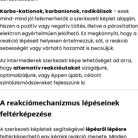
Karbo-kationok, karbanionok, radikálisok
– ezek
mind-mind jól felismerhetők a szerkezeti képlet alapján,
hiszen a pozitív vagy negatív töltés, illetve a párosítatlan
elektron egyértelműen jelölhető. Ez megkönnyíti, hogy a
reakció lépéseit helyesen értelmezzük, sőt, a reakció
sebességét vagy várható hozamát is becsüljük.
Az intermedierek szerkezeti képe lehetőséget ad arra,
hogy
alternatív reakcióutakat
vizsgáljunk,
optimalizáljunk, vagy éppen újabb, célzott
szintézismódszereket fejlesszünk ki.
A reakciómechanizmus lépéseinek
feltérképezése
A szerkezeti képletek segítségével
lépésről lépésre
feltérképezhető egy kémiai reakció menete. Minden