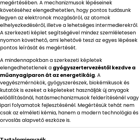
megértésében. A mechanizmusok lépéseinek
követéséhez elengedhetetlen, hogy pontos tudásunk
legyen az elektronok mozgásáról, az atomok
elhelyezkedéséről, illetve a lehetséges intermedierekről.
A szerkezeti képlet segítségével mindez szemléletesen
nyomon követhető, ami lehetővé teszi az egyes lépések
pontos leírását és megértését.
A mindennapokban a szerkezeti képletek
elengedhetetlenek a
gyógyszertervezéstől kezdve a
műanyagiparon át az energetikáig
. A
vegyészmérnökök, gyógyszerészek, biokémikusok és
kutatók is ezeket a képleteket használják új anyagok
előállításánál, hatásmechanizmusok felderítésénél vagy
ipari folyamatok fejlesztésénél. Megértésük tehát nem
csak az elméleti kémia, hanem a modern technológia és
orvoslás alapvető eszköze is.
Tartalomjegyzék