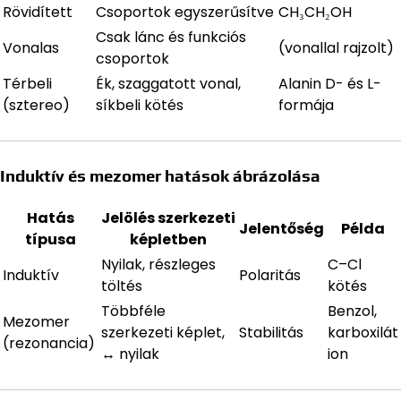
Rövidített
Csoportok egyszerűsítve
CH₃CH₂OH
Csak lánc és funkciós
Vonalas
(vonallal rajzolt)
csoportok
Térbeli
Ék, szaggatott vonal,
Alanin D- és L-
(sztereo)
síkbeli kötés
formája
Induktív és mezomer hatások ábrázolása
Hatás
Jelölés szerkezeti
Jelentőség
Példa
típusa
képletben
Nyilak, részleges
C–Cl
Induktív
Polaritás
töltés
kötés
Többféle
Benzol,
Mezomer
szerkezeti képlet,
Stabilitás
karboxilát
(rezonancia)
↔ nyilak
ion