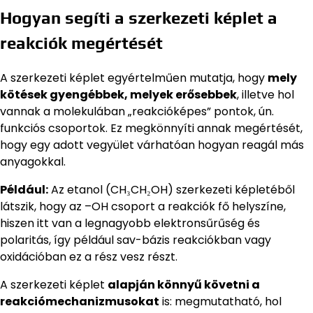
Hogyan segíti a szerkezeti képlet a
reakciók megértését
A szerkezeti képlet egyértelműen mutatja, hogy
mely
kötések gyengébbek, melyek erősebbek
, illetve hol
vannak a molekulában „reakcióképes” pontok, ún.
funkciós csoportok. Ez megkönnyíti annak megértését,
hogy egy adott vegyület várhatóan hogyan reagál más
anyagokkal.
Például:
Az etanol (CH₃CH₂OH) szerkezeti képletéből
látszik, hogy az –OH csoport a reakciók fő helyszíne,
hiszen itt van a legnagyobb elektronsűrűség és
polaritás, így például sav-bázis reakciókban vagy
oxidációban ez a rész vesz részt.
A szerkezeti képlet
alapján könnyű követni a
reakciómechanizmusokat
is: megmutatható, hol