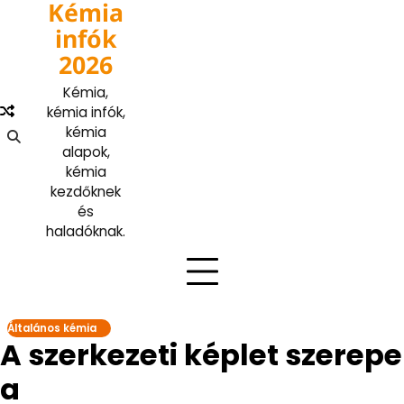
Kémia
Skip
to
infók
content
2026
Kémia,
kémia infók,
kémia
alapok,
kémia
kezdőknek
és
haladóknak.
Általános kémia
A szerkezeti képlet szerepe
a