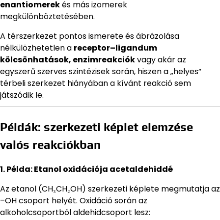
enantiomerek
és más izomerek
megkülönböztetésében.
A térszerkezet pontos ismerete és ábrázolása
nélkülözhetetlen a
receptor–ligandum
kölcsönhatások, enzimreakciók
vagy akár az
egyszerű szerves szintézisek során, hiszen a „helyes”
térbeli szerkezet hiányában a kívánt reakció sem
játszódik le.
Példák: szerkezeti képlet elemzése
valós reakciókban
1. Példa: Etanol oxidációja acetaldehiddé
Az etanol (CH₃CH₂OH) szerkezeti képlete megmutatja az
–OH csoport helyét. Oxidáció során az
alkoholcsoportból aldehidcsoport lesz: