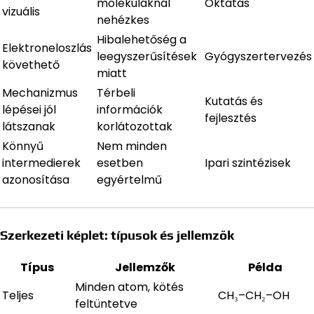
molekuláknál
Oktatás
vizuális
nehézkes
Hibalehetőség a
Elektroneloszlás
leegyszerűsítések
Gyógyszertervezés
követhető
miatt
Mechanizmus
Térbeli
Kutatás és
lépései jól
információk
fejlesztés
látszanak
korlátozottak
Könnyű
Nem minden
intermedierek
esetben
Ipari szintézisek
azonosítása
egyértelmű
Szerkezeti képlet: típusok és jellemzők
Típus
Jellemzők
Példa
Minden atom, kötés
Teljes
CH₃–CH₂–OH
feltüntetve