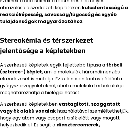
Ezeknek a hatásoknak a felismerése és helyes
ábrázolása a szerkezeti képleteken
kulcsfontosságú a
reakcióképesség, savasság/lúgosság és egyéb
tulajdonságok magyarázatához
.
Stereokémia és térszerkezet
jelentősége a képletekben
A szerkezeti képletek egyik fejlettebb típusa a
térbeli
(sztereo-) képlet
, ami a molekulák háromdimenziós
elrendezését is mutatja. Ez különösen fontos például a
gyógyszervegyületeknél, ahol a molekula térbeli alakja
meghatározhatja a biológiai hatást.
A szerkezeti képletekben
vastagított, szaggatott
vagy ék alakú vonalak
használatával szemléltethetjük,
hogy egy atom vagy csoport a sík előtt vagy mögött
helyezkedik el. Ez segít a
diasztereomerek,