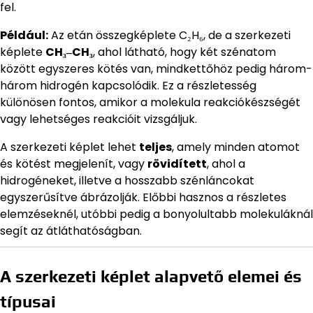
fel.
Például:
Az etán összegképlete C₂H₆, de a szerkezeti
képlete
CH₃‒CH₃
, ahol látható, hogy két szénatom
között egyszeres kötés van, mindkettőhöz pedig három-
három hidrogén kapcsolódik. Ez a részletesség
különösen fontos, amikor a molekula reakciókészségét
vagy lehetséges reakcióit vizsgáljuk.
A szerkezeti képlet lehet
teljes
, amely minden atomot
és kötést megjelenít, vagy
rövidített
, ahol a
hidrogéneket, illetve a hosszabb szénláncokat
egyszerűsítve ábrázolják. Előbbi hasznos a részletes
elemzéseknél, utóbbi pedig a bonyolultabb molekuláknál
segít az átláthatóságban.
A szerkezeti képlet alapvető elemei és
típusai