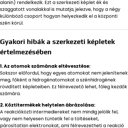
alanin) rendelkezik. Ezt a szerkezeti képlet ék és
szaggatott vonalakkal is mutatja, jelezve, hogy a négy
különböző csoport hogyan helyezkedik el a központi
szén körül.
Gyakori hibák a szerkezeti képletek
értelmezésében
1. Az atomok számának eltévesztése:
Sokszor előfordul, hogy egyes atomokat nem jelenítenek
meg, főként a hidrogénatomokat a szénhidrogének
rövidített képleteiben. Ez félrevezető lehet, főleg kezdők
számára.
2. Köztitermékek helytelen ábrázolása:
A reakcióközti intermediereket nem mindig jelölik fel,
vagy nem helyesen tüntetik fel a töltéseket,
párosítatlan elektronokat, ami félrevezetheti a reakció