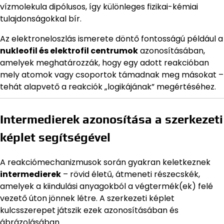
vízmolekula dipólusos, így különleges fizikai-kémiai
tulajdonságokkal bír.
Az elektroneloszlás ismerete döntő fontosságú például a
nukleofil és elektrofil centrumok
azonosításában,
amelyek meghatározzák, hogy egy adott reakcióban
mely atomok vagy csoportok támadnak meg másokat –
tehát alapvető a reakciók „logikájának” megértéséhez.
Intermedierek azonosítása a szerkezeti
képlet segítségével
A reakciómechanizmusok során gyakran keletkeznek
intermedierek
– rövid életű, átmeneti részecskék,
amelyek a kiindulási anyagokból a végtermék(ek) felé
vezető úton jönnek létre. A szerkezeti képlet
kulcsszerepet játszik ezek azonosításában és
ábrázolásában.