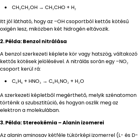
CH₃CH₂OH → CH₃CHO + H₂
Itt jól látható, hogy az –OH csoportból kettős kötésű
oxigén lesz, miközben két hidrogén eltávozik.
2. Példa: Benzol nitrálása
A benzol szerkezeti képlete kör vagy hatszög, váltakozó
kettős kötések jelölésével. A nitrálás során egy –NO₂
csoport kerül rá:
C₆H₆ + HNO₃ → C₆H₅NO₂ + H₂O
A szerkezeti képletből megérthető, melyik szénatomon
történik a szubsztitúció, és hogyan oszlik meg az
elektron a molekulában.
3. Példa: Stereokémia – Alanin izomerei
Az alanin aminosav kétféle tükörképi izomerrel (L- és D-