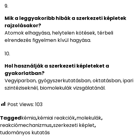
Mik a leggyakoribb hibák a szerkezeti képletek
rajzolásakor?
Atomok elhagyása, helytelen kötések, térbeli
elrendezés figyelmen kívül hagyása.
Hol használják a szerkezeti képleteket a
gyakorlatban?
Vegyiparban, gyógyszerkutatásban, oktatásban, ipari
szintéziseknél, biomolekulák vizsgálatánál.
Post Views:
103
Tagged
kémia
,
kémiai reakciók
,
molekulák
,
reakciómechanizmus
,
szerkezeti képlet
,
tudományos kutatás