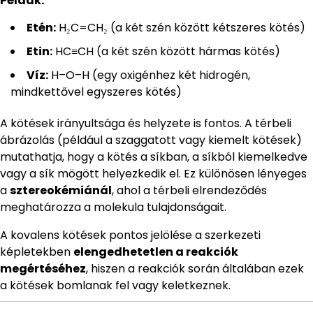
Példák:
Etén:
H₂C=CH₂ (a két szén között kétszeres kötés)
Etin:
HC≡CH (a két szén között hármas kötés)
Víz:
H–O–H (egy oxigénhez két hidrogén,
mindkettővel egyszeres kötés)
A kötések irányultsága és helyzete is fontos. A térbeli
ábrázolás (például a szaggatott vagy kiemelt kötések)
mutathatja, hogy a kötés a síkban, a síkból kiemelkedve
vagy a sík mögött helyezkedik el. Ez különösen lényeges
a
sztereokémiánál
, ahol a térbeli elrendeződés
meghatározza a molekula tulajdonságait.
A kovalens kötések pontos jelölése a szerkezeti
képletekben
elengedhetetlen a reakciók
megértéséhez
, hiszen a reakciók során általában ezek
a kötések bomlanak fel vagy keletkeznek.