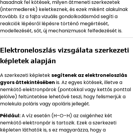
hasadnak fel kötések, milyen átmeneti szerkezetek
(intermedierek) keletkeznek, és ezek miként alakulnak
tovább. Ez a fajta vizuális gondolkodásmód segíti a
reakciók lépésről lépésre történő megértését,
modellezését, sőt, új mechanizmusok felfedezését is.
Elektroneloszlás vizsgálata szerkezeti
képletek alapján
A szerkezeti képletek
segítenek az elektroneloszlás
gyors áttekintésében
is. Az egyes kötések, illetve a
nemkötő elektronpárok (pontokkal vagy kettős ponttal
jelölve) feltüntetése lehetővé teszi, hogy felismerjük a
molekula poláris vagy apoláris jellegét.
Például:
A víz esetén (H–O–H) az oxigénhez két
nemkötő elektronpár is tartozik. Ezek a szerkezeti
képleten láthatók is, s ez magyarázza, hogy a