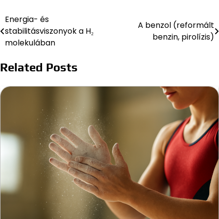
Energia- és
Bejegyzés
A benzol (reformált
stabilitásviszonyok a H₂
benzin, pirolízis)
navigáció
molekulában
Related Posts