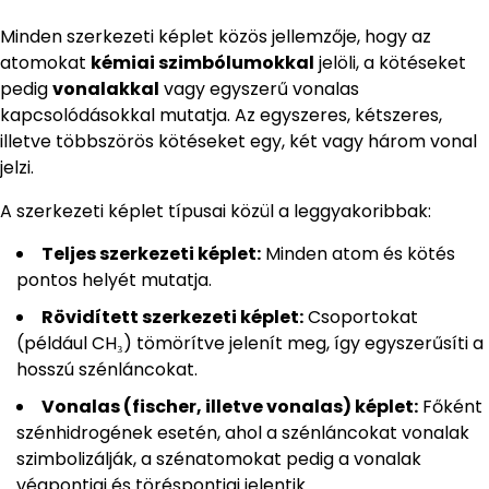
Minden szerkezeti képlet közös jellemzője, hogy az
atomokat
kémiai szimbólumokkal
jelöli, a kötéseket
pedig
vonalakkal
vagy egyszerű vonalas
kapcsolódásokkal mutatja. Az egyszeres, kétszeres,
illetve többszörös kötéseket egy, két vagy három vonal
jelzi.
A szerkezeti képlet típusai közül a leggyakoribbak:
Teljes szerkezeti képlet:
Minden atom és kötés
pontos helyét mutatja.
Rövidített szerkezeti képlet:
Csoportokat
(például CH₃) tömörítve jelenít meg, így egyszerűsíti a
hosszú szénláncokat.
Vonalas (fischer, illetve vonalas) képlet:
Főként
szénhidrogének esetén, ahol a szénláncokat vonalak
szimbolizálják, a szénatomokat pedig a vonalak
végpontjai és töréspontjai jelentik.