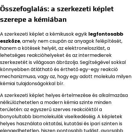
Összefoglalás: a szerkezeti képlet
szerepe a kémiában
A szerkezeti képlet a kémikusok egyik
legfontosabb
eszköze
, amely nem csupán az anyagok felépítését,
hanem a kötések helyét, az elektroneloszlást, a
lehetséges reakcióhelyeket és az intermedierek
szerkezetét is világosan ábrázolja. Segítségével sokkal
könnyebben átlátható és érthető egy-egy reakció
mechanizmusa, vagy az, hogy egy adott molekula milyen
kémiai tulajdonságokkal bír.
A szerkezeti képlet helyes értelmezése és alkalmazása
nélkülözhetetlen a modern kémia szinte minden
területén: az egyszerű szerves reakcióktól a
bonyolultabb biomolekulák viselkedéséig. A képletek
helyes használata oktatási, kutatási és ipari szinten is
elengedhetetlen, hiszen pontosabb tudást, gyorsabb