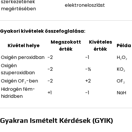
szerkezetének
elektroneloszlást
megértésében
Gyakori kivételek összefoglalása:
Megszokott
Kivételes
Kivétel helye
Példa
érték
érték
Oxigén peroxidban
−2
−1
H₂O₂
Oxigén
−2
−½
KO₂
szuperoxidban
Oxigén OF₂-ben
−2
+2
OF₂
Hidrogén fém-
+1
−1
NaH
hidridben
Gyakran Ismételt Kérdések (GYIK)