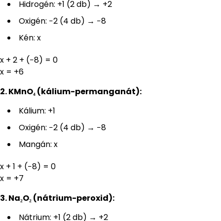
Hidrogén: +1 (2 db) → +2
Oxigén: −2 (4 db) → −8
Kén: x
x + 2 + (−8) = 0
x = +6
2. KMnO₄ (kálium-permanganát):
Kálium: +1
Oxigén: −2 (4 db) → −8
Mangán: x
x + 1 + (−8) = 0
x = +7
3. Na₂O₂ (nátrium-peroxid):
Nátrium: +1 (2 db) → +2