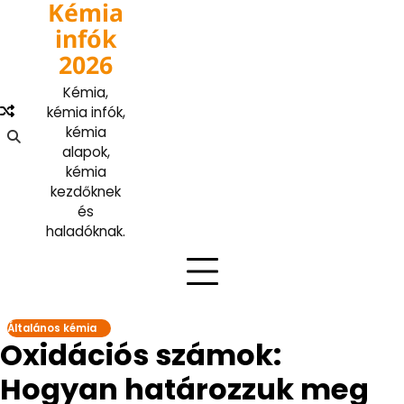
Kémia
Skip
to
infók
content
2026
Kémia,
kémia infók,
kémia
alapok,
kémia
kezdőknek
és
haladóknak.
Általános kémia
Oxidációs számok:
Hogyan határozzuk meg