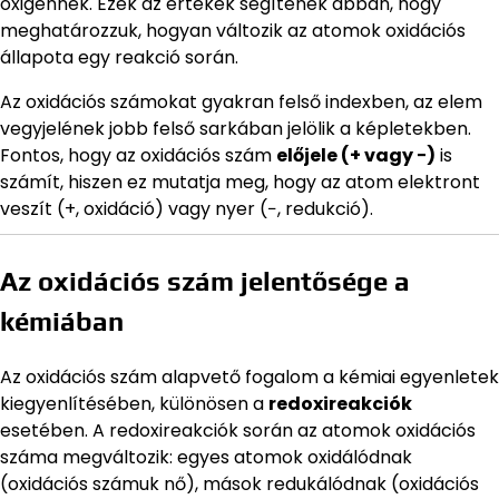
oxigénnek. Ezek az értékek segítenek abban, hogy
meghatározzuk, hogyan változik az atomok oxidációs
állapota egy reakció során.
Az oxidációs számokat gyakran felső indexben, az elem
vegyjelének jobb felső sarkában jelölik a képletekben.
Fontos, hogy az oxidációs szám
előjele (+ vagy −)
is
számít, hiszen ez mutatja meg, hogy az atom elektront
veszít (+, oxidáció) vagy nyer (−, redukció).
Az oxidációs szám jelentősége a
kémiában
Az oxidációs szám alapvető fogalom a kémiai egyenletek
kiegyenlítésében, különösen a
redoxireakciók
esetében. A redoxireakciók során az atomok oxidációs
száma megváltozik: egyes atomok oxidálódnak
(oxidációs számuk nő), mások redukálódnak (oxidációs