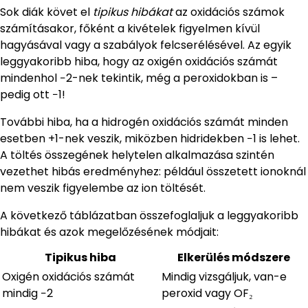
Sok diák követ el
tipikus hibákat
az oxidációs számok
számításakor, főként a kivételek figyelmen kívül
hagyásával vagy a szabályok felcserélésével. Az egyik
leggyakoribb hiba, hogy az oxigén oxidációs számát
mindenhol −2-nek tekintik, még a peroxidokban is –
pedig ott −1!
További hiba, ha a hidrogén oxidációs számát minden
esetben +1-nek veszik, miközben hidridekben −1 is lehet.
A töltés összegének helytelen alkalmazása szintén
vezethet hibás eredményhez: például összetett ionoknál
nem veszik figyelembe az ion töltését.
A következő táblázatban összefoglaljuk a leggyakoribb
hibákat és azok megelőzésének módjait:
Tipikus hiba
Elkerülés módszere
Oxigén oxidációs számát
Mindig vizsgáljuk, van-e
mindig −2
peroxid vagy OF₂