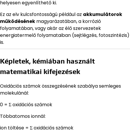
helyesen egyenlíthető ki.
Ez az elv kulcsfontosságú például az
akkumulátorok
működésének
magyarázatában, a korrózió
folyamatában, vagy akár az élő szervezetek
energiatermelő folyamataiban (sejtlégzés, fotoszintézis)
is.
Képletek, kémiában használt
matematikai kifejezések
Oxidációs számok összegzésének szabálya semleges
molekulánál:
0 = Σ oxidációs számok
Többatomos ionnál:
ion töltése = Σ oxidációs számok