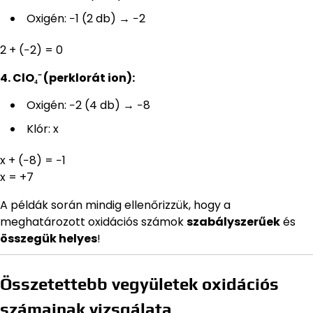
Oxigén: −1 (2 db) → −2
2 + (−2) = 0
4. ClO₄⁻ (perklorát ion):
Oxigén: −2 (4 db) → −8
Klór: x
x + (−8) = −1
x = +7
A példák során mindig ellenőrizzük, hogy a
meghatározott oxidációs számok
szabályszerűek
és
összegük helyes
!
Összetettebb vegyületek oxidációs
számainak vizsgálata