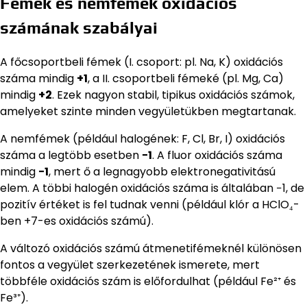
Fémek és nemfémek oxidációs
számának szabályai
A főcsoportbeli fémek (I. csoport: pl. Na, K) oxidációs
száma mindig
+1
, a II. csoportbeli fémeké (pl. Mg, Ca)
mindig
+2
. Ezek nagyon stabil, tipikus oxidációs számok,
amelyeket szinte minden vegyületükben megtartanak.
A nemfémek (például halogének: F, Cl, Br, I) oxidációs
száma a legtöbb esetben
−1
. A fluor oxidációs száma
mindig
−1
, mert ő a legnagyobb elektronegativitású
elem. A többi halogén oxidációs száma is általában −1, de
pozitív értéket is fel tudnak venni (például klór a HClO₄-
ben +7-es oxidációs számú).
A változó oxidációs számú átmenetifémeknél különösen
fontos a vegyület szerkezetének ismerete, mert
többféle oxidációs szám is előfordulhat (például Fe²⁺ és
Fe³⁺).