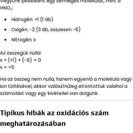
Vegyünk példaként egy semleges molekulát, mint a
HNO₃:
Hidrogén: +1 (1 db)
Oxigén: −2 (3 db, összesen −6)
Nitrogén: x
Az összegük nulla:
x + (+1) + (−6) = 0
x = +5
Ha az összeg nem nulla, hanem egyenlő a molekula vagy
ion töltésével, akkor valószínűleg elrontottuk valahol a
számolást vagy egy kivétellel van dolgunk.
Tipikus hibák az oxidációs szám
meghatározásában