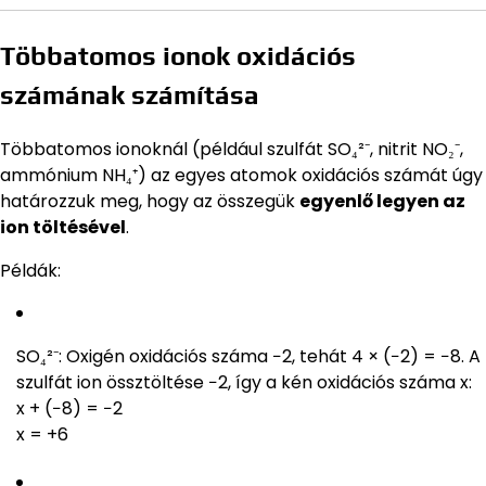
Többatomos ionok oxidációs
számának számítása
Többatomos ionoknál (például szulfát SO₄²⁻, nitrit NO₂⁻,
ammónium NH₄⁺) az egyes atomok oxidációs számát úgy
határozzuk meg, hogy az összegük
egyenlő legyen az
ion töltésével
.
Példák:
SO₄²⁻: Oxigén oxidációs száma −2, tehát 4 × (−2) = −8. A
szulfát ion össztöltése −2, így a kén oxidációs száma x:
x + (−8) = −2
x = +6