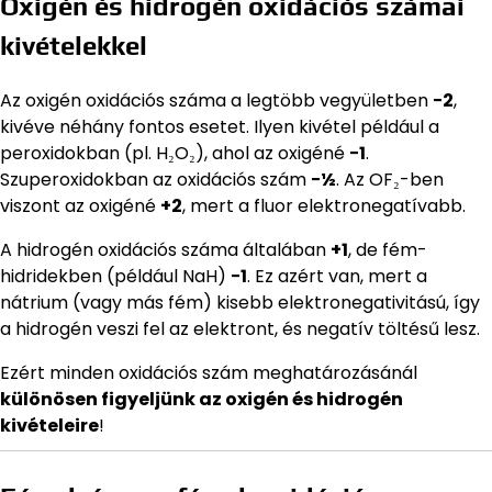
Oxigén és hidrogén oxidációs számai
kivételekkel
Az oxigén oxidációs száma a legtöbb vegyületben
−2
,
kivéve néhány fontos esetet. Ilyen kivétel például a
peroxidokban (pl. H₂O₂), ahol az oxigéné
−1
.
Szuperoxidokban az oxidációs szám
−½
. Az OF₂-ben
viszont az oxigéné
+2
, mert a fluor elektronegatívabb.
A hidrogén oxidációs száma általában
+1
, de fém-
hidridekben (például NaH)
−1
. Ez azért van, mert a
nátrium (vagy más fém) kisebb elektronegativitású, így
a hidrogén veszi fel az elektront, és negatív töltésű lesz.
Ezért minden oxidációs szám meghatározásánál
különösen figyeljünk az oxigén és hidrogén
kivételeire
!