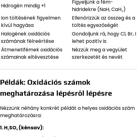
Figyeljünk a fém-
Hidrogén mindig +1
hidridekre (NaH, CaH₂)
Ion töltésének figyelmen
Ellenőrizzük az összeg és a
kívül hagyása
töltés egyezőségét
Halogének oxidációs
Gondoljunk rá, hogy Cl, Br, I
számának félreértése
lehet pozitív is
Átmenetifémek oxidációs
Nézzük meg a vegyület
számainak eltévesztése
szerkezetét és nevét
Példák: Oxidációs számok
meghatározása lépésről lépésre
Nézzünk néhány konkrét példát a helyes oxidációs szám
meghatározásra:
1. H₂SO₄ (kénsav):