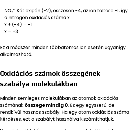
NO₂⁻: Két oxigén (−2), összesen −4, az ion töltése −1, így
a nitrogén oxidációs száma x:
x + (−4) = −1
x = +3
Ez a módszer minden többatomos ion esetén ugyanígy
alkalmazható.
Oxidációs számok összegének
szabálya molekulákban
Minden semleges molekulában az atomok oxidációs
számának
összege mindig 0
. Ez egy egyszerű, de
rendkívül hasznos szabály. Ha egy atom oxidációs száma
kérdéses, ezt a szabályt használva kiszámíthatjuk.