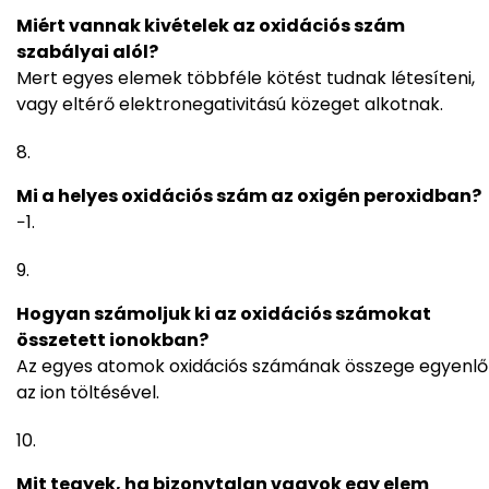
Miért vannak kivételek az oxidációs szám
szabályai alól?
Mert egyes elemek többféle kötést tudnak létesíteni,
vagy eltérő elektronegativitású közeget alkotnak.
Mi a helyes oxidációs szám az oxigén peroxidban?
−1.
Hogyan számoljuk ki az oxidációs számokat
összetett ionokban?
Az egyes atomok oxidációs számának összege egyenlő
az ion töltésével.
Mit tegyek, ha bizonytalan vagyok egy elem