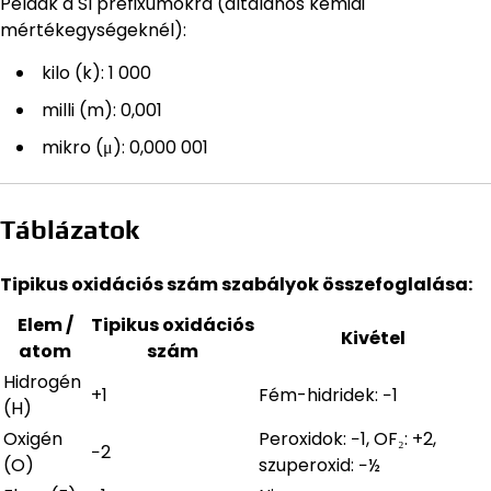
Példák a SI prefixumokra (általános kémiai
mértékegységeknél):
kilo (k): 1 000
milli (m): 0,001
mikro (μ): 0,000 001
Táblázatok
Tipikus oxidációs szám szabályok összefoglalása:
Elem /
Tipikus oxidációs
Kivétel
atom
szám
Hidrogén
+1
Fém-hidridek: −1
(H)
Oxigén
Peroxidok: −1, OF₂: +2,
−2
(O)
szuperoxid: −½