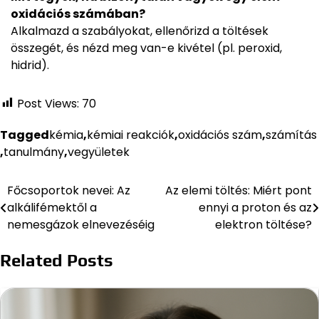
oxidációs számában?
Alkalmazd a szabályokat, ellenőrizd a töltések
összegét, és nézd meg van-e kivétel (pl. peroxid,
hidrid).
Post Views:
70
Tagged
kémia
,
kémiai reakciók
,
oxidációs szám
,
számítás
,
tanulmány
,
vegyületek
Főcsoportok nevei: Az
Az elemi töltés: Miért pont
Bejegyzés
alkálifémektől a
ennyi a proton és az
navigáció
nemesgázok elnevezéséig
elektron töltése?
Related Posts