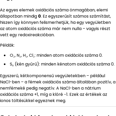
Az egyes elemek oxidációs száma önmagában, elemi
állapotban mindig
0
. Ez egyszerűsít számos számítást,
hiszen így könnyen felismerhetjük, ha egy vegyületben
az atom oxidációs száma már nem nulla – vagyis részt
vett egy redoxireakcióban.
Példák:
O₂, N₂, H₂, Cl₂: minden atom oxidációs száma 0.
S₈ (kén gyűrű): minden kénatom oxidációs száma 0.
Egyszerű, kétkomponensű vegyületekben – például
NaCl-ben – a fémek oxidációs száma általában pozitív, a
nemfémeké pedig negatív. A NaCl-ben a nátrium
oxidációs száma +1, míg a klóré −1. Ezek az értékek az
ionos töltésükkel egyeznek meg.