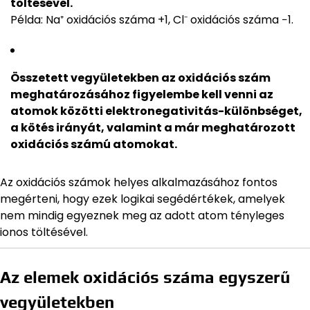
töltésével.
Példa: Na⁺ oxidációs száma +1, Cl⁻ oxidációs száma −1.
Összetett vegyületekben az oxidációs szám
meghatározásához figyelembe kell venni az
atomok közötti elektronegativitás-különbséget,
a kötés irányát, valamint a már meghatározott
oxidációs számú atomokat.
Az oxidációs számok helyes alkalmazásához fontos
megérteni, hogy ezek logikai segédértékek, amelyek
nem mindig egyeznek meg az adott atom tényleges
ionos töltésével.
Az elemek oxidációs száma egyszerű
vegyületekben