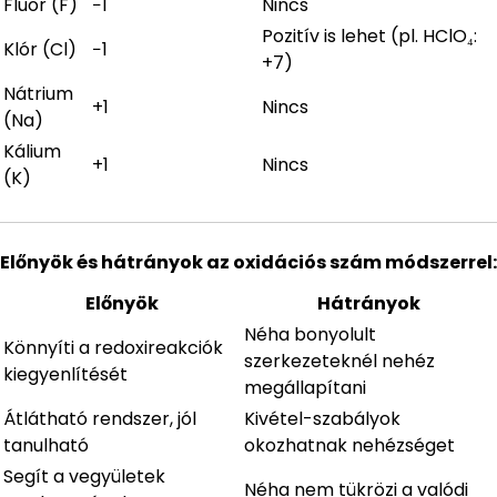
Fluor (F)
−1
Nincs
Pozitív is lehet (pl. HClO₄:
Klór (Cl)
−1
+7)
Nátrium
+1
Nincs
(Na)
Kálium
+1
Nincs
(K)
Előnyök és hátrányok az oxidációs szám módszerrel:
Előnyök
Hátrányok
Néha bonyolult
Könnyíti a redoxireakciók
szerkezeteknél nehéz
kiegyenlítését
megállapítani
Átlátható rendszer, jól
Kivétel-szabályok
tanulható
okozhatnak nehézséget
Segít a vegyületek
Néha nem tükrözi a valódi