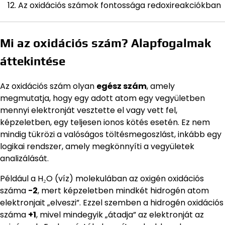
Az oxidációs számok fontossága redoxireakciókban
Mi az oxidációs szám? Alapfogalmak
áttekintése
Az oxidációs szám olyan
egész szám
, amely
megmutatja, hogy egy adott atom egy vegyületben
mennyi elektronját vesztette el vagy vett fel,
képzeletben, egy teljesen ionos kötés esetén. Ez nem
mindig tükrözi a valóságos töltésmegoszlást, inkább egy
logikai rendszer, amely megkönnyíti a vegyületek
analizálását.
Például a H₂O (víz) molekulában az oxigén oxidációs
száma
−2
, mert képzeletben mindkét hidrogén atom
elektronjait „elveszi”. Ezzel szemben a hidrogén oxidációs
száma
+1
, mivel mindegyik „átadja” az elektronját az