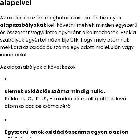
alapelvei
Az oxidációs szám meghatározása során bizonyos
alapszabályokat
kell követni, melyek minden egyszerű
és összetett vegyületre egyaránt alkalmazhatók. Ezek a
szabályok egyértelműen kijelölik, hogy mely atomnak
mekkora az oxidációs száma egy adott molekulán vagy
ionon belül.
Az alapszabályok a következők:
Elemek oxidációs száma mindig nulla.
Példa: H₂, O₂, Fe, S₈ – minden elemi állapotban lévő
atom oxidációs száma zéró.
Egyszerű ionok oxidációs száma egyenlő az ion