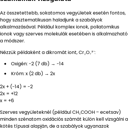
Az összetettebb, sokatomos vegyületek esetén fontos,
hogy szisztematikusan haladjunk a szabályok
alkalmazásával. Például komplex ionok, poliatomikus
ionok vagy szerves molekulák esetében is alkalmazható
a módszer.
Nézzük példaként a dikromát iont, Cr₂O₇²⁻:
Oxigén: −2 (7 db) → −14
Króm: x (2 db) → 2x
2x + (−14) = −2
2x = +12
x = +6
Szerves vegyületeknél (például CH₃COOH – ecetsav)
minden szénatom oxidációs számát külön kell vizsgálni a
kötés típusai alapján, de a szabályok ugyanazok