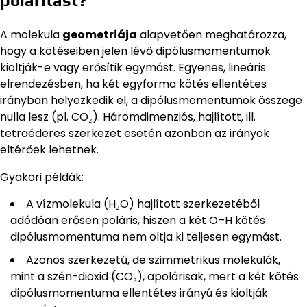
polaritást?
A molekula
geometriája
alapvetően meghatározza,
hogy a kötéseiben jelen lévő dipólusmomentumok
kioltják-e vagy erősítik egymást. Egyenes, lineáris
elrendezésben, ha két egyforma kötés ellentétes
irányban helyezkedik el, a dipólusmomentumok összege
nulla lesz (pl. CO₂). Háromdimenziós, hajlított, ill.
tetraéderes szerkezet esetén azonban az irányok
eltérőek lehetnek.
Gyakori példák:
A vízmolekula (H₂O) hajlított szerkezetéből
adódóan erősen poláris, hiszen a két O–H kötés
dipólusmomentuma nem oltja ki teljesen egymást.
Azonos szerkezetű, de szimmetrikus molekulák,
mint a szén-dioxid (CO₂), apolárisak, mert a két kötés
dipólusmomentuma ellentétes irányú és kioltják