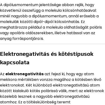
A dipólusmomentum jelentősége abban rejlik, hogy
közvetlenül összefügg a molekula kölcsönhatásaival:
minél nagyobb a dipólusmomentum, annál erősebb a
molekulák közötti dipól-dipól kölcsönhatás. Ez
meghatározza például a molekula oldhatóságát poláris
vagy apoláris oldószerekben, illetve hatással van az
anyag forráspontjára is.
Elektronegativitás és kötéstípusok
kapcsolata
Az
elektronegativitás
azt fejezi ki, hogy egy atom
mekkora mértékben vonzza magához a kötésben lévő
elektronokat. Két különböző elektronegativitású atom
között kialakuló kötés polárissá válik, mert az elektronok
közelebb lesznek a nagyobb elektronegativitású
atomhoz. Ez a töltéskülönbség teremt