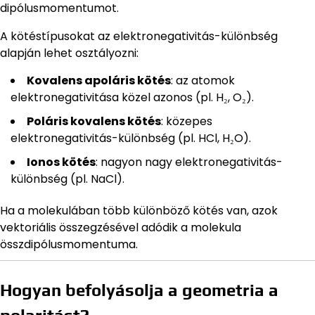
dipólusmomentumot.
A kötéstípusokat az elektronegativitás-különbség
alapján lehet osztályozni:
Kovalens apoláris kötés
: az atomok
elektronegativitása közel azonos (pl. H₂, O₂).
Poláris kovalens kötés
: közepes
elektronegativitás-különbség (pl. HCl, H₂O).
Ionos kötés
: nagyon nagy elektronegativitás-
különbség (pl. NaCl).
Ha a molekulában több különböző kötés van, azok
vektoriális összegzésével adódik a molekula
összdipólusmomentuma.
Hogyan befolyásolja a geometria a