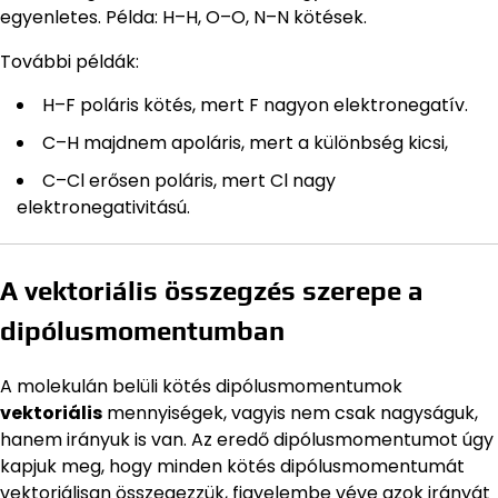
egyenletes. Példa: H–H, O–O, N–N kötések.
További példák:
H–F poláris kötés, mert F nagyon elektronegatív.
C–H majdnem apoláris, mert a különbség kicsi,
C–Cl erősen poláris, mert Cl nagy
elektronegativitású.
A vektoriális összegzés szerepe a
dipólusmomentumban
A molekulán belüli kötés dipólusmomentumok
vektoriális
mennyiségek, vagyis nem csak nagyságuk,
hanem irányuk is van. Az eredő dipólusmomentumot úgy
kapjuk meg, hogy minden kötés dipólusmomentumát
vektoriálisan összegezzük, figyelembe véve azok irányát