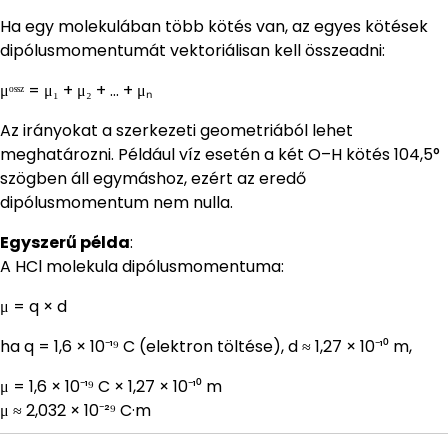
Ha egy molekulában több kötés van, az egyes kötések
dipólusmomentumát vektoriálisan kell összeadni:
μᵒˢˢᶻ = μ₁ + μ₂ + … + μₙ
Az irányokat a szerkezeti geometriából lehet
meghatározni. Például víz esetén a két O–H kötés 104,5°
szögben áll egymáshoz, ezért az eredő
dipólusmomentum nem nulla.
Egyszerű példa
:
A HCl molekula dipólusmomentuma:
μ = q × d
ha q = 1,6 × 10⁻¹⁹ C (elektron töltése), d ≈ 1,27 × 10⁻¹⁰ m,
μ = 1,6 × 10⁻¹⁹ C × 1,27 × 10⁻¹⁰ m
μ ≈ 2,032 × 10⁻²⁹ C·m