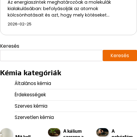
Az energiaszintek meghatározóak a molekulák
kialakulásában: befolyásolják az atomok
kölcsönhatásait és azt, hogy mely kötéseket…
2026-02-25
Keresés
Keresés
Kémia kategóriák
Általános kémia
Érdekességek
Szerves kémia
Szervetlen kémia
A kálium
A
Mit kell
szerepe a
nehézfém