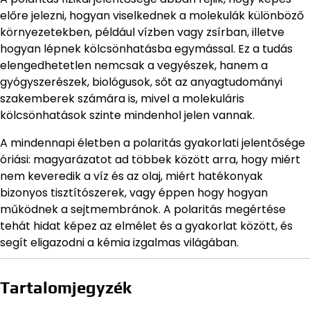
előre jelezni, hogyan viselkednek a molekulák különböző
környezetekben, például vízben vagy zsírban, illetve
hogyan lépnek kölcsönhatásba egymással. Ez a tudás
elengedhetetlen nemcsak a vegyészek, hanem a
gyógyszerészek, biológusok, sőt az anyagtudományi
szakemberek számára is, mivel a molekuláris
kölcsönhatások szinte mindenhol jelen vannak.
A mindennapi életben a polaritás gyakorlati jelentősége
óriási: magyarázatot ad többek között arra, hogy miért
nem keveredik a víz és az olaj, miért hatékonyak
bizonyos tisztítószerek, vagy éppen hogy hogyan
működnek a sejtmembránok. A polaritás megértése
tehát hidat képez az elmélet és a gyakorlat között, és
segít eligazodni a kémia izgalmas világában.
Tartalomjegyzék