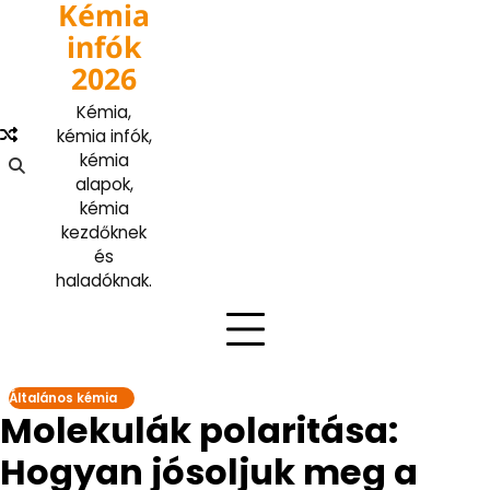
Kémia
Skip
to
infók
content
2026
Kémia,
kémia infók,
kémia
alapok,
kémia
kezdőknek
és
haladóknak.
Általános kémia
Molekulák polaritása:
Hogyan jósoljuk meg a