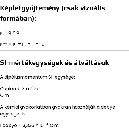
Képletgyűjtemény (csak vizuális
formában):
μ = q × d
μᵒˢˢᶻ = μ₁ + μ₂ + … + μₙ
SI-mértékegységek és átváltások
A dipólusmomentum SI-egysége:
Coulomb × méter
C·m
A kémiai gyakorlatban gyakran használják a debye
egységet is:
1 debye = 3,336 × 10⁻³⁰ C·m