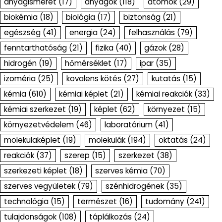
anyagismeret
(17)
anyagok
(118)
atomok
(29)
biokémia
(18)
biológia
(17)
biztonság
(21)
egészség
(41)
energia
(24)
felhasználás
(79)
fenntarthatóság
(21)
fizika
(40)
gázok
(28)
hidrogén
(19)
hőmérséklet
(17)
ipar
(35)
izoméria
(25)
kovalens kötés
(27)
kutatás
(15)
kémia
(610)
kémiai képlet
(21)
kémiai reakciók
(33)
kémiai szerkezet
(19)
képlet
(62)
környezet
(15)
környezetvédelem
(46)
laboratórium
(41)
molekulaképlet
(19)
molekulák
(194)
oktatás
(24)
reakciók
(37)
szerep
(15)
szerkezet
(38)
szerkezeti képlet
(18)
szerves kémia
(70)
szerves vegyületek
(79)
szénhidrogének
(35)
technológia
(15)
természet
(16)
tudomány
(241)
tulajdonságok
(108)
táplálkozás
(24)