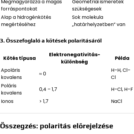
Megmagyarázza a magas
Geometriai ismeretek
forráspontokat
szükségesek
Alap a hidrogénkötés
Sok molekula
megértéséhez
„határhelyzetben” van
3. Összefoglaló a kötések polaritásáról
Elektronegativitás-
Kötés típusa
Példa
különbség
Apoláris
H–H, Cl–
≈ 0
kovalens
Cl
Poláris
0,4 – 1,7
H–Cl, H–F
kovalens
Ionos
> 1,7
NaCl
Összegzés: polaritás előrejelzése