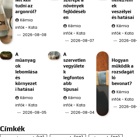
tudni az
növények
ek
argonról?
fejlődéséb
veszélyei
en
és hatásai
Kémia
Kémia
Kémia
infók - Kata
infók - Kata
infók - Kata
2026-08-08
2026-08-07
2026-08
A
A
műanyag
szervetlen
Hogyan
ok
vegyülete
működik a
lebomlása
k
rozsdagát
és
legfontos
ló
környezet
abb
bevonat?
i hatásai
típusai
Kémia
Kémia
Kémia
infók - Kata
infók - Kata
infók - Kata
2026-08
2026-08-05
2026-08-04
Címkék