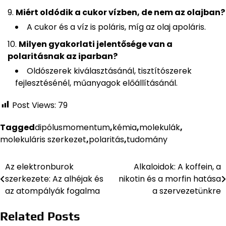
Miért oldódik a cukor vízben, de nem az olajban?
A cukor és a víz is poláris, míg az olaj apoláris.
Milyen gyakorlati jelentősége van a
polaritásnak az iparban?
Oldószerek kiválasztásánál, tisztítószerek
fejlesztésénél, műanyagok előállításánál.
Post Views:
79
Tagged
dipólusmomentum
,
kémia
,
molekulák
,
molekuláris szerkezet
,
polaritás
,
tudomány
Az elektronburok
Alkaloidok: A koffein, a
Bejegyzés
szerkezete: Az alhéjak és
nikotin és a morfin hatása
navigáció
az atompályák fogalma
a szervezetünkre
Related Posts