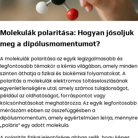
Molekulák polaritása: Hogyan jósoljuk
meg a dipólusmomentumot?
A molekulák polaritása az egyik legizgalmasabb és
legfontosabb témakör a kémia világában, amely minden
szinten áthatja a fizikai és biokémiai folyamatokat. A
polaritás a molekulák elektromos töltéseloszlásának
egyenletlenségére utal, amely számos tulajdonságot,
például az oldhatóságot, forráspontot vagy
kölcsönhatásokat meghatározza. Az egyik legfontosabb
mérőszám ebben az összefüggésben a
dipólusmomentum, amely egyértelműen leírja, mennyire
„poláris” egy adott molekula.
A polaritás fizikai jelentősége abban rejlik, hogy képes