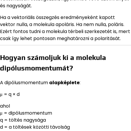
és nagyságát.
Ha a vektoriális összegzés eredményeként kapott
vektor nulla, a molekula apoláris. Ha nem nulla, poláris.
Ezért fontos tudni a molekula térbeli szerkezetét is, mert
csak így lehet pontosan meghatározni a polaritását.
Hogyan számoljuk ki a molekula
dipólusmomentumát?
A dipólusmomentum
alapképlete
:
μ = q × d
ahol
μ = dipólusmomentum
q = töltés nagysága
d = a töltések közötti távolság