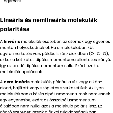
egymást.
Lineáris és nemlineáris molekulák
polaritása
A
lineáris
molekulák esetében az atomok egy egyenes
mentén helyezkednek el. Ha a molekulában két
egyforma kötés van, például szén-dioxidban (O=C=O),
akkor a két kötés dipólusmomentuma ellentétes irányú,
így az eredő dipólusmomentum nulla. Ezért ezek a
molekulák apolárisak.
A
nemlineáris
molekulák, például a víz vagy a kén-
dioxid, hajlított vagy szögletes szerkezetűek. Az ilyen
molekulákban a kötés dipólusmomentumok nem esnek
egy egyenesbe, ezért az összdipólusmomentum
általában nem nulla, azaz a molekula poláris lesz. Ez
döntő szerepet játszik a fizikai tulajdonságaikban.