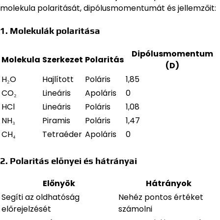
molekula polaritását, dipólusmomentumát és jellemzőit:
1. Molekulák polaritása
Dipólusmomentum
Molekula
Szerkezet
Polaritás
(D)
H₂O
Hajlított
Poláris
1,85
CO₂
Lineáris
Apoláris
0
HCl
Lineáris
Poláris
1,08
NH₃
Piramis
Poláris
1,47
CH₄
Tetraéder
Apoláris
0
2. Polaritás előnyei és hátrányai
Előnyök
Hátrányok
Segíti az oldhatóság
Nehéz pontos értéket
előrejelzését
számolni