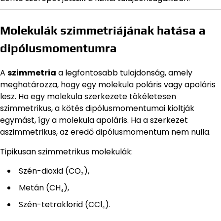
Molekulák szimmetriájának hatása a
dipólusmomentumra
A
szimmetria
a legfontosabb tulajdonság, amely
meghatározza, hogy egy molekula poláris vagy apoláris
lesz. Ha egy molekula szerkezete tökéletesen
szimmetrikus, a kötés dipólusmomentumai kioltják
egymást, így a molekula apoláris. Ha a szerkezet
aszimmetrikus, az eredő dipólusmomentum nem nulla.
Tipikusan szimmetrikus molekulák:
Szén-dioxid (CO₂),
Metán (CH₄),
Szén-tetraklorid (CCl₄).