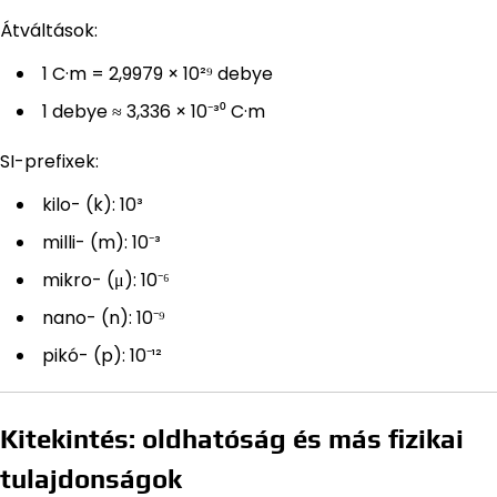
Átváltások:
1 C·m = 2,9979 × 10²⁹ debye
1 debye ≈ 3,336 × 10⁻³⁰ C·m
SI-prefixek:
kilo- (k): 10³
milli- (m): 10⁻³
mikro- (μ): 10⁻⁶
nano- (n): 10⁻⁹
pikó- (p): 10⁻¹²
Kitekintés: oldhatóság és más fizikai
tulajdonságok