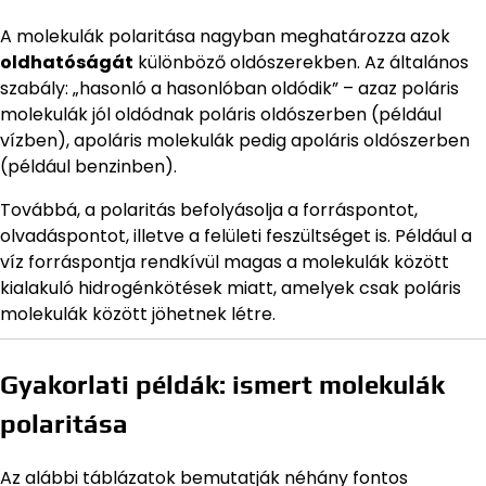
A molekulák polaritása nagyban meghatározza azok
oldhatóságát
különböző oldószerekben. Az általános
szabály: „hasonló a hasonlóban oldódik” – azaz poláris
molekulák jól oldódnak poláris oldószerben (például
vízben), apoláris molekulák pedig apoláris oldószerben
(például benzinben).
Továbbá, a polaritás befolyásolja a forráspontot,
olvadáspontot, illetve a felületi feszültséget is. Például a
víz forráspontja rendkívül magas a molekulák között
kialakuló hidrogénkötések miatt, amelyek csak poláris
molekulák között jöhetnek létre.
Gyakorlati példák: ismert molekulák
polaritása
Az alábbi táblázatok bemutatják néhány fontos