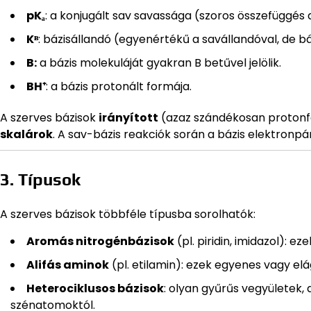
pKₐ
: a konjugált sav savassága (szoros összefüggés 
Kᴮ
: bázisállandó (egyenértékű a savállandóval, de b
B:
a bázis molekuláját gyakran B betűvel jelölik.
BH⁺
: a bázis protonált formája.
A szerves bázisok
irányított
(azaz szándékosan protonf
skalárok
. A sav-bázis reakciók során a bázis elektronpá
3. Típusok
A szerves bázisok többféle típusba sorolhatók:
Aromás nitrogénbázisok
(pl. piridin, imidazol): 
Alifás aminok
(pl. etilamin): ezek egyenes vagy el
Heterociklusos bázisok
: olyan gyűrűs vegyületek,
szénatomoktól.