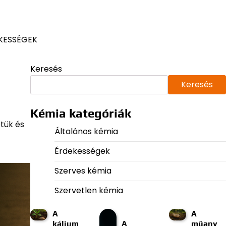
KESSÉGEK
Keresés
Keresés
Kémia kategóriák
etük és
Általános kémia
Érdekességek
Szerves kémia
Szervetlen kémia
A
A
kálium
A
műany