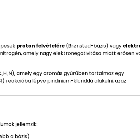
képesek
proton felvételére
(Brønsted-bázis) vagy
elekt
nitrogén, amely nagy elektronegativitása miatt erősen v
₅H₅N), amely egy aromás gyűrűben tartalmaz egy
) reakcióba lépve piridinium-kloriddá alakulni, azaz
umok jellemzik:
ebb a bázis)