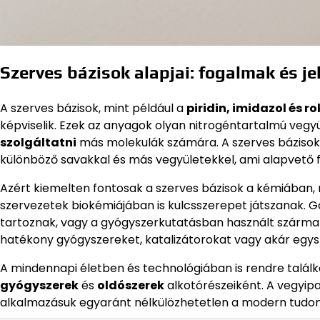
Szerves bázisok alapjai: fogalmak és j
A szerves bázisok, mint például a
piridin, imidazol és r
képviselik. Ezek az anyagok olyan nitrogéntartalmú veg
szolgáltatni
más molekulák számára. A szerves bázisok
különböző savakkal és más vegyületekkel, ami alapvető f
Azért kiemelten fontosak a szerves bázisok a kémiában
szervezetek biokémiájában is kulcsszerepet játszanak. Go
tartoznak, vagy a gyógyszerkutatásban használt származ
hatékony gyógyszereket, katalizátorokat vagy akár egysze
A mindennapi életben és technológiában is rendre találk
gyógyszerek
és
oldószerek
alkotórészeiként. A vegyipa
alkalmazásuk egyaránt nélkülözhetetlen a modern tudo