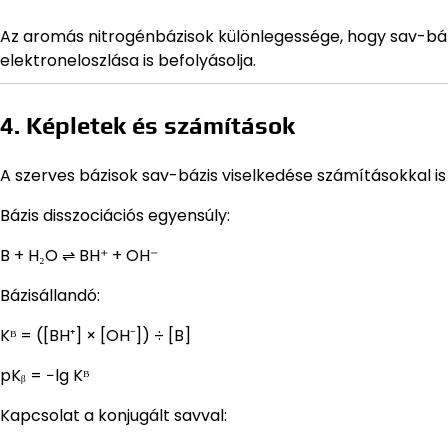
Az aromás nitrogénbázisok különlegessége, hogy sav-báz
elektroneloszlása is befolyásolja.
4. Képletek és számítások
A szerves bázisok sav-bázis viselkedése számításokkal is 
Bázis disszociációs egyensúly:
B + H₂O ⇌ BH⁺ + OH⁻
Bázisállandó:
Kᴮ = ([BH⁺] × [OH⁻]) ÷ [B]
pKᵦ = −lg Kᴮ
Kapcsolat a konjugált savval: