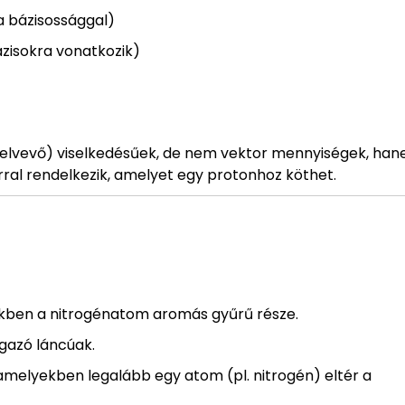
a bázisossággal)
ázisokra vonatkozik)
elvevő) viselkedésűek, de nem vektor mennyiségek, ha
rral rendelkezik, amelyet egy protonhoz köthet.
ezekben a nitrogénatom aromás gyűrű része.
ágazó láncúak.
 amelyekben legalább egy atom (pl. nitrogén) eltér a