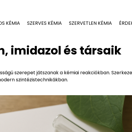
OS KÉMIA
SZERVES KÉMIA
SZERVETLEN KÉMIA
ÉRDE
n, imidazol és társaik
ntosságú szerepet játszanak a kémiai reakciókban. Szerkez
odern szintézistechnikákban.