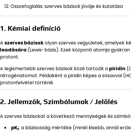
Összefoglalás: szerves bázisok jövője és kutatása
1. Kémiai definíció
A
szerves bázisok
olyan szerves vegyületek, amelyek 
leadására
(Lewis-bázis). Ezek központi atomja gyakran 
protont.
A legismertebb szerves bázisok közé tartozik a
piridin
(C
nitrogénatomot. Példaként a piridin képes a sósavval (HCl
protonfelvétel történik.
2. Jellemzők, Szimbólumok / Jelölés
A szerves bázisokat a következő mennyiségek és szimból
pKᵦ
: a bázisosság mértéke (minél kisebb, annál erős