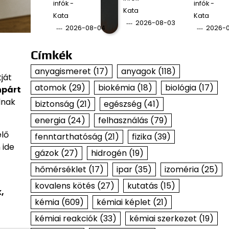
infók -
infók -
Kata
Kata
Kata
2026-08-03
2026-08-04
2026-
Címkék
anyagismeret
(17)
anyagok
(118)
ját
atomok
(29)
biokémia
(18)
biológia
(17)
npárt
lnak
biztonság
(21)
egészség
(41)
energia
(24)
felhasználás
(79)
élő
fenntarthatóság
(21)
fizika
(39)
 ide
gázok
(27)
hidrogén
(19)
hőmérséklet
(17)
ipar
(35)
izoméria
(25)
kovalens kötés
(27)
kutatás
(15)
,
kémia
(609)
kémiai képlet
(21)
kémiai reakciók
(33)
kémiai szerkezet
(19)