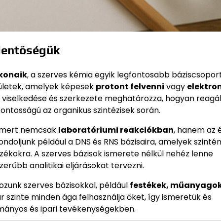
elentőségük
okonaik
, a szerves kémia egyik legfontosabb báziscsoport
yületek, amelyek képesek
protont felvenni
vagy
elektro
 viselkedése és szerkezete meghatározza, hogyan reagá
ontosságú az organikus szintézisek során.
, mert nemcsak
laboratóriumi reakciókban
, hanem az 
ndoljunk például a DNS és RNS bázisaira, amelyek szintén
ékokra. A szerves bázisok ismerete nélkül nehéz lenne
rűbb analitikai eljárásokat tervezni.
ozunk szerves bázisokkal, például
festékek, műanyagok
r szinte minden ága felhasználja őket, így ismeretük és
mányos és ipari tevékenységekben.