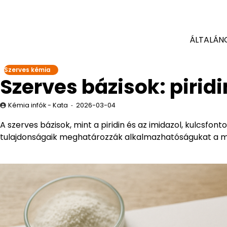
ÁLTALÁN
Szerves kémia
Szerves bázisok: piridi
Kémia infók - Kata
2026-03-04
A szerves bázisok, mint a piridin és az imidazol, kulcsfo
tulajdonságaik meghatározzák alkalmazhatóságukat a m