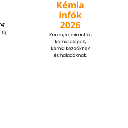
Kémia
Skip
to
infók
content
2026
Kémia, kémia infók,
kémia alapok,
kémia kezdőknek
és haladóknak.