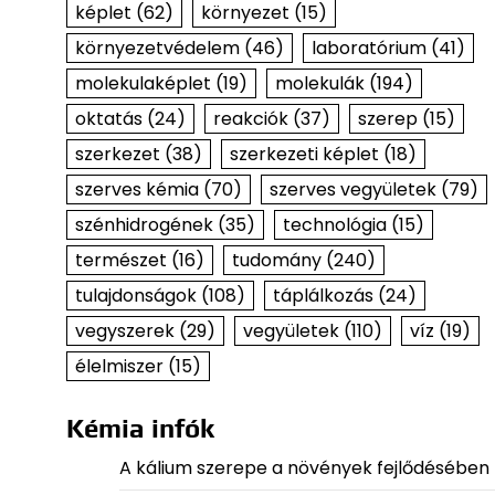
képlet
(62)
környezet
(15)
környezetvédelem
(46)
laboratórium
(41)
molekulaképlet
(19)
molekulák
(194)
oktatás
(24)
reakciók
(37)
szerep
(15)
szerkezet
(38)
szerkezeti képlet
(18)
szerves kémia
(70)
szerves vegyületek
(79)
szénhidrogének
(35)
technológia
(15)
természet
(16)
tudomány
(240)
tulajdonságok
(108)
táplálkozás
(24)
vegyszerek
(29)
vegyületek
(110)
víz
(19)
élelmiszer
(15)
Kémia infók
A kálium szerepe a növények fejlődésében