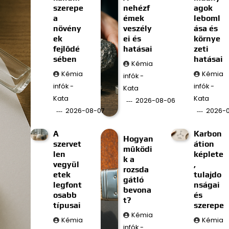
szerepe
nehézf
agok
a
émek
leboml
növény
veszély
ása és
ek
ei és
környe
fejlődé
hatásai
zeti
sében
hatásai
Kémia
Kémia
Kémia
infók -
infók -
infók -
Kata
Kata
Kata
2026-08-06
2026-08-07
2026-
A
Karbon
Hogyan
szervet
átion
működi
len
képlete
k a
vegyül
,
rozsda
etek
tulajdo
gátló
legfont
nságai
bevona
osabb
és
t?
típusai
szerepe
Kémia
Kémia
Kémia
infók -