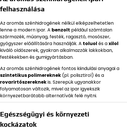
felhasználása
Az aromás szénhidrogének nélkül elképzelhetetlen
lenne a modern ipar. A
benzolt
például számtalan
származék, műanyag, festék, ragasztó, mosószer,
gyógyszer előállítására használják. A
toluol
és a
xilol
kiváló oldószerek, gyakran alkalmazzák lakkokban,
festékekben és gumigyártásban.
Az aromás szénhidrogének fontos kiindulási anyagai a
szintetikus polimereknek
(pl. polisztirol) és a
rovarirtószereknek
is. Szerepük ugyanakkor
folyamatosan változik, mivel az ipar igyekszik
környezetbarátabb alternatívák felé nyitni.
Egészségügyi és környezeti
kockázatok