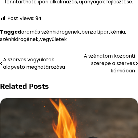
fenntartható ipari alkalmazás, új anyagok fejlesztése.
Post Views:
94
Tagged
aromás szénhidrogének
,
benzol
,
ipar
,
kémia
,
szénhidrogének
,
vegyületek
A szénatom központi
Bejegyzés
A szerves vegyületek
szerepe a szerves
alapvető meghatározása
navigáció
kémiában
Related Posts