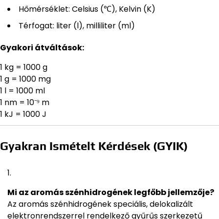
Hőmérséklet: Celsius (℃), Kelvin (K)
Térfogat: liter (l), milliliter (ml)
Gyakori átváltások:
1 kg = 1000 g
1 g = 1000 mg
1 l = 1000 ml
1 nm = 10⁻⁹ m
1 kJ = 1000 J
Gyakran Ismételt Kérdések (GYIK)
Mi az aromás szénhidrogének legfőbb jellemzője?
Az aromás szénhidrogének speciális, delokalizált
elektronrendszerrel rendelkező gyűrűs szerkezetű