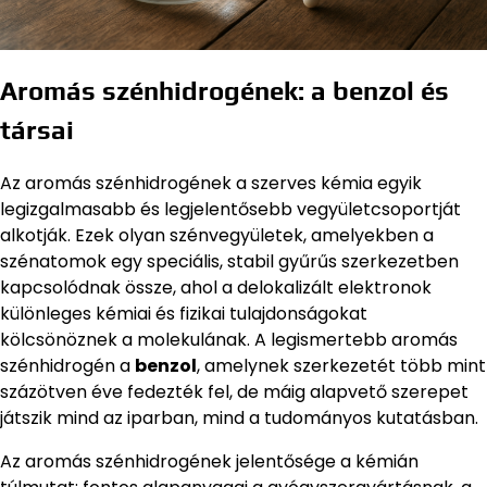
Aromás szénhidrogének: a benzol és
társai
Az aromás szénhidrogének a szerves kémia egyik
legizgalmasabb és legjelentősebb vegyületcsoportját
alkotják. Ezek olyan szénvegyületek, amelyekben a
szénatomok egy speciális, stabil gyűrűs szerkezetben
kapcsolódnak össze, ahol a delokalizált elektronok
különleges kémiai és fizikai tulajdonságokat
kölcsönöznek a molekulának. A legismertebb aromás
szénhidrogén a
benzol
, amelynek szerkezetét több mint
százötven éve fedezték fel, de máig alapvető szerepet
játszik mind az iparban, mind a tudományos kutatásban.
Az aromás szénhidrogének jelentősége a kémián