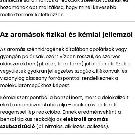
szintézise során fontos a reakciók szelektivitásának és
hozamának optimalizálása, hogy minél kevesebb
melléktermék keletkezzen.
Az aromások fizikai és kémiai jellemzői
Az aromás szénhidrogének általában apolárisak vagy
gyengén polárisak, ezért vízben rosszul, de szerves
oldószerekben (pl. éter, kloroform) jól oldódnak. Ezek a
vegyületek gyakran jellegzetes szagúak, illékonyak, és
viszonylag alacsony forrásponttal rendelkeznek a
molekulatömegükhöz képest.
Kémiai szempontból a benzol inert, mert a delokalizált
elektronrendszer stabilizálja – csak erős elektrofil
reagenssel lép reakcióba. Ennek eredményeként a
benzol tipikus reakciója az
elektrofil aromás
szubsztitúció
(pl. nitralás, alkilezés, acilezés).