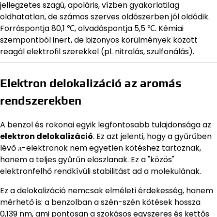
jellegzetes szagú, apoláris, vízben gyakorlatilag
oldhatatlan, de számos szerves oldószerben jól oldódik.
Forráspontja 80,1 ℃, olvadáspontja 5,5 ℃. Kémiai
szempontból inert, de bizonyos körülmények között
reagál elektrofil szerekkel (pl. nitralás, szulfonálás).
Elektron delokalizáció az aromás
rendszerekben
A benzol és rokonai egyik legfontosabb tulajdonsága az
elektron delokalizáció
. Ez azt jelenti, hogy a gyűrűben
lévő π-elektronok nem egyetlen kötéshez tartoznak,
hanem a teljes gyűrűn eloszlanak. Ez a "közös"
elektronfelhő rendkívüli stabilitást ad a molekulának.
Ez a delokalizáció nemcsak elméleti érdekesség, hanem
mérhető is: a benzolban a szén-szén kötések hossza
0,139 nm, ami pontosan a szokásos egyszeres és kettős