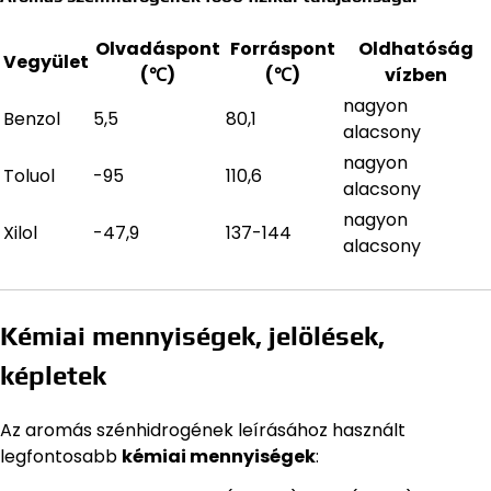
Olvadáspont
Forráspont
Oldhatóság
Vegyület
(℃)
(℃)
vízben
nagyon
Benzol
5,5
80,1
alacsony
nagyon
Toluol
-95
110,6
alacsony
nagyon
Xilol
-47,9
137-144
alacsony
Kémiai mennyiségek, jelölések,
képletek
Az aromás szénhidrogének leírásához használt
legfontosabb
kémiai mennyiségek
: