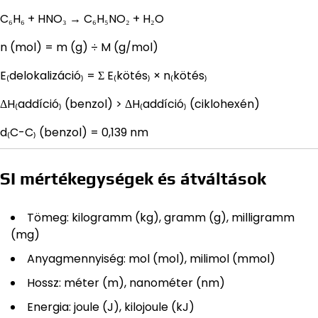
C₆H₆ + HNO₃ → C₆H₅NO₂ + H₂O
n (mol) = m (g) ÷ M (g/mol)
E₍delokalizáció₎ = Σ E₍kötés₎ × n₍kötés₎
ΔH₍addíció₎ (benzol) > ΔH₍addíció₎ (ciklohexén)
d₍C-C₎ (benzol) = 0,139 nm
SI mértékegységek és átváltások
Tömeg: kilogramm (kg), gramm (g), milligramm
(mg)
Anyagmennyiség: mol (mol), milimol (mmol)
Hossz: méter (m), nanométer (nm)
Energia: joule (J), kilojoule (kJ)