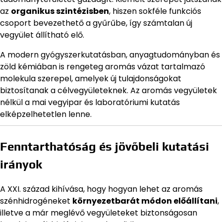
az
organikus szintézisben
, hiszen sokféle funkciós
csoport bevezethető a gyűrűbe, így számtalan új
vegyület állítható elő.
A modern gyógyszerkutatásban, anyagtudományban és
zöld kémiában is rengeteg aromás vázat tartalmazó
molekula szerepel, amelyek új tulajdonságokat
biztosítanak a célvegyületeknek. Az aromás vegyületek
nélkül a mai vegyipar és laboratóriumi kutatás
elképzelhetetlen lenne.
Fenntarthatóság és jövőbeli kutatási
irányok
A XXI. század kihívása, hogy hogyan lehet az aromás
szénhidrogéneket
környezetbarát módon előállítani
,
illetve a már meglévő vegyületeket biztonságosan