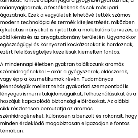
túlmutat: fontos alapanyagai a gyógyszergyártásnak, a
műanyagiparnak, a festékeknek és sok más ipari
ágazatnak. Ezek a vegyületek lehetővé tették számos
modern technológia és termék kifejlesztését, miközben
új kutatási irányokat is nyitottak a molekuláris tervezés, a
zöld kémia és az anyagtudomány területén. Ugyanakkor
egészségügyi és környezeti kockázatokat is hordoznak,
ezért felelősségteljes kezelésük kiemelten fontos.
A mindennapi életben gyakran találkozunk aromás
szénhidrogénekkel – akár a gyógyszerek, oldószerek,
vagy épp a kozmetikumok révén. Tudományos
jelentőségük mellett tehát gyakorlati szempontból is
lényeges ismerni tulajdonságaikat, felhasználásukat és a
hozzájuk kapcsolódó biztonsági előírásokat. Az alábbi
cikk részletesen bemutatja az aromás
szénhidrogéneket, különösen a benzolt és rokonait, hogy
minden érdeklődő magabiztosan eligazodjon e fontos
témában.