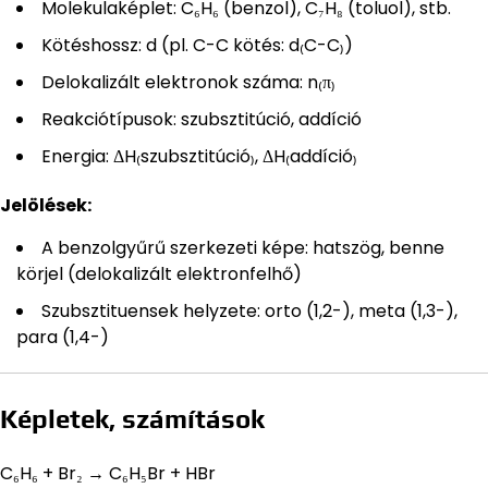
Molekulaképlet: C₆H₆ (benzol), C₇H₈ (toluol), stb.
Kötéshossz: d (pl. C-C kötés: d₍C-C₎)
Delokalizált elektronok száma: n₍π₎
Reakciótípusok: szubsztitúció, addíció
Energia: ΔH₍szubsztitúció₎, ΔH₍addíció₎
Jelölések:
A benzolgyűrű szerkezeti képe: hatszög, benne
körjel (delokalizált elektronfelhő)
Szubsztituensek helyzete: orto (1,2-), meta (1,3-),
para (1,4-)
Képletek, számítások
C₆H₆ + Br₂ → C₆H₅Br + HBr