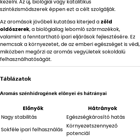
kezelni. Az új, biológiai vagy katalitikus
szintézismódszerek éppen ezt a célt szolgálják.
Az aromások jövőbeli kutatása kiterjed a
zöld
oldószerek
, a biológiailag lebomló származékok,
valamint a fenntartható ipari eljárások fejlesztésére. Ez
nemcsak a környezetet, de az emberi egészséget is védi,
miközben megőrzi az aromás vegyületek sokoldalú
felhasználhatóságát.
Táblázatok
Aromás szénhidrogének előnyei és hátrányai
Előnyök
Hátrányok
Nagy stabilitás
Egészségkárosító hatás
Környezetszennyező
Sokféle ipari felhasználás
potenciál