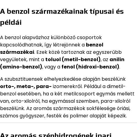
A benzol származékainak típusai és
példái
A benzol alapvázhoz különböző csoportok
kapcsolódhatnak, így létrejönnek a
benzol
származékai
. Ezek közé tartoznak az egyszerűbb
vegyületek, mint a
toluol (metil-benzol)
, az
anilin
(amino-benzol)
, vagy a
fenol (hidroxi-benzol)
.
A szubsztituensek elhelyezkedése alapján beszélünk
orto-, meta-, para-
izomerekről. Például a dimetil-
benzol esetében, ha a két metilcsoport egymás mellett
van, orto-xilolról, ha egymással szemben, para-xilolról
beszélünk. Az aromás származékok sokfélesége óriási,
számos gyógyszer, festék és polimer alapját képezik.
Az aromás szénhidrogének ipari