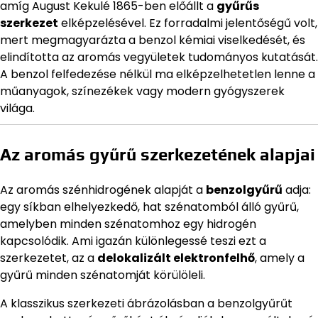
amíg August Kekulé 1865-ben előállt a
gyűrűs
szerkezet
elképzelésével. Ez forradalmi jelentőségű volt,
mert megmagyarázta a benzol kémiai viselkedését, és
elindította az aromás vegyületek tudományos kutatását.
A benzol felfedezése nélkül ma elképzelhetetlen lenne a
műanyagok, színezékek vagy modern gyógyszerek
világa.
Az aromás gyűrű szerkezetének alapjai
Az aromás szénhidrogének alapját a
benzolgyűrű
adja:
egy síkban elhelyezkedő, hat szénatomból álló gyűrű,
amelyben minden szénatomhoz egy hidrogén
kapcsolódik. Ami igazán különlegessé teszi ezt a
szerkezetet, az a
delokalizált elektronfelhő
, amely a
gyűrű minden szénatomját körülöleli.
A klasszikus szerkezeti ábrázolásban a benzolgyűrűt