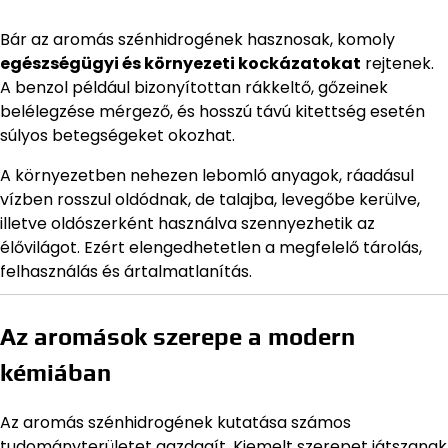
Bár az aromás szénhidrogének hasznosak, komoly
egészségügyi és környezeti kockázatokat
rejtenek.
A benzol például bizonyítottan rákkeltő, gőzeinek
belélegzése mérgező, és hosszú távú kitettség esetén
súlyos betegségeket okozhat.
A környezetben nehezen lebomló anyagok, ráadásul
vízben rosszul oldódnak, de talajba, levegőbe kerülve,
illetve oldószerként használva szennyezhetik az
élővilágot. Ezért elengedhetetlen a megfelelő tárolás,
felhasználás és ártalmatlanítás.
Az aromások szerepe a modern
kémiában
Az aromás szénhidrogének kutatása számos
tudományterületet gazdagít. Kiemelt szerepet játszanak