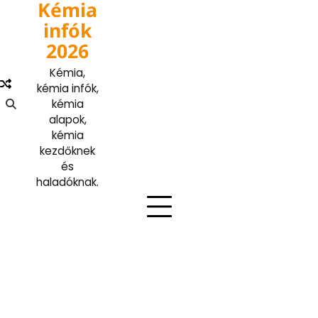
Kémia
Skip
to
infók
content
2026
Kémia,
kémia infók,
kémia
alapok,
kémia
kezdőknek
és
haladóknak.