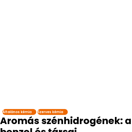
Általános kémia
Szerves kémia
Aromás szénhidrogének: a
benzol és társai