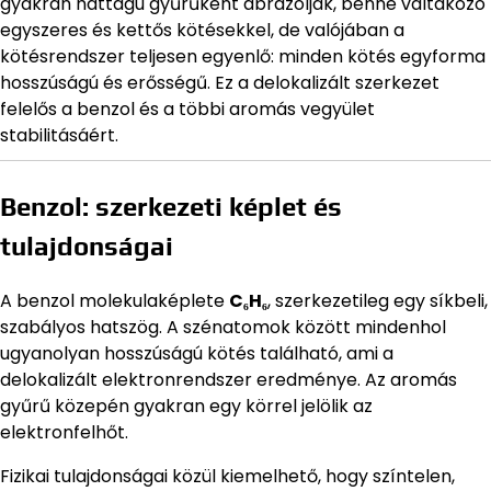
gyakran hattagú gyűrűként ábrázolják, benne váltakozó
egyszeres és kettős kötésekkel, de valójában a
kötésrendszer teljesen egyenlő: minden kötés egyforma
hosszúságú és erősségű. Ez a delokalizált szerkezet
felelős a benzol és a többi aromás vegyület
stabilitásáért.
Benzol: szerkezeti képlet és
tulajdonságai
A benzol molekulaképlete
C₆H₆
, szerkezetileg egy síkbeli,
szabályos hatszög. A szénatomok között mindenhol
ugyanolyan hosszúságú kötés található, ami a
delokalizált elektronrendszer eredménye. Az aromás
gyűrű közepén gyakran egy körrel jelölik az
elektronfelhőt.
Fizikai tulajdonságai közül kiemelhető, hogy színtelen,