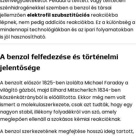
szénvegyületekétől. Például a telített vagy telítetlen
szénhidrogénekkel szemben a benzol és társai
jellemzően
elektrofil szubsztitúciós
reakciókba
lépnek, nem pedig addíciós reakciókba. Ez a különbség a
mindennapi technológiákban és az ipari folyamatokban
is jól hasznosítható.
A benzol felfedezése és történelmi
jelentősége
A benzolt először 1825-ben izolálta Michael Faraday a
világító gázból, majd Eilhard Mitscherlich 1834-ben
kőszénkátrányból is előállította. Ekkor még nem volt
ismert a molekulaszerkezete, csak azt tudták, hogy egy
nagyon stabil, illékony folyadékról van szó, amely
meglepően ellenáll a szokásos kémiai reakcióknak.
A benzol szerkezetének megfejtése hosszú ideig tartott,