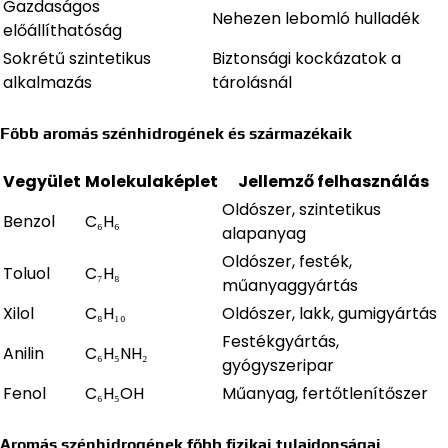
Gazdaságos
Nehezen lebomló hulladék
előállíthatóság
Sokrétű szintetikus
Biztonsági kockázatok a
alkalmazás
tárolásnál
Főbb aromás szénhidrogének és származékaik
Vegyület
Molekulaképlet
Jellemző felhasználás
Oldószer, szintetikus
Benzol
C₆H₆
alapanyag
Oldószer, festék,
Toluol
C₇H₈
műanyaggyártás
Xilol
C₈H₁₀
Oldószer, lakk, gumigyártás
Festékgyártás,
Anilin
C₆H₅NH₂
gyógyszeripar
Fenol
C₆H₅OH
Műanyag, fertőtlenítőszer
Aromás szénhidrogének főbb fizikai tulajdonságai