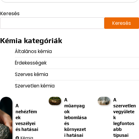
Keresés
Keresés
Kémia kategóriák
Általános kémia
Érdekességek
Szerves kémia
Szervetlen kémia
A
A
A
műanyag
szervetlen
nehézfém
ok
vegyülete
ek
lebomlása
k
veszélyei
és
legfontos
és hatásai
környezet
abb
i hatásai
típusai
Kémia