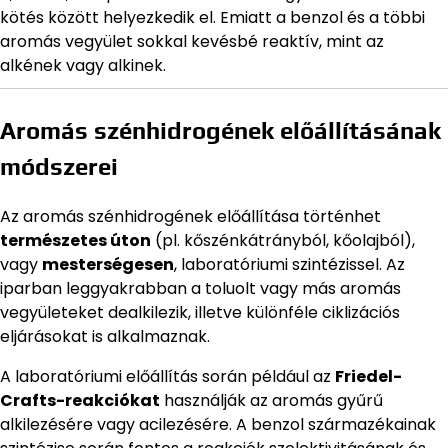
kötés között helyezkedik el. Emiatt a benzol és a többi
aromás vegyület sokkal kevésbé reaktív, mint az
alkének vagy alkinek.
Aromás szénhidrogének előállításának
módszerei
Az aromás szénhidrogének előállítása történhet
természetes úton
(pl. kőszénkátrányból, kőolajból),
vagy
mesterségesen
, laboratóriumi szintézissel. Az
iparban leggyakrabban a toluolt vagy más aromás
vegyületeket dealkilezik, illetve különféle ciklizációs
eljárásokat is alkalmaznak.
A laboratóriumi előállítás során például az
Friedel-
Crafts-reakciókat
használják az aromás gyűrű
alkilezésére vagy acilezésére. A benzol származékainak