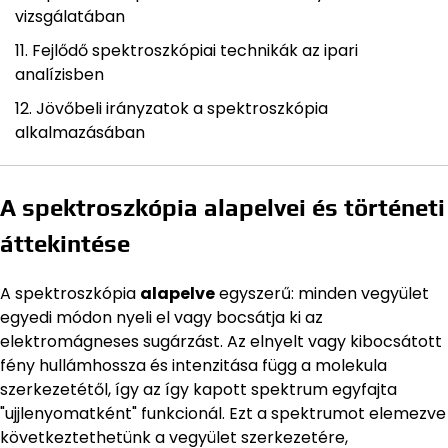
vizsgálatában
Fejlődő spektroszkópiai technikák az ipari
analízisben
Jövőbeli irányzatok a spektroszkópia
alkalmazásában
A spektroszkópia alapelvei és történeti
áttekintése
A spektroszkópia
alapelve
egyszerű: minden vegyület
egyedi módon nyeli el vagy bocsátja ki az
elektromágneses sugárzást. Az elnyelt vagy kibocsátott
fény hullámhossza és intenzitása függ a molekula
szerkezetétől, így az így kapott spektrum egyfajta
"ujjlenyomatként" funkcionál. Ezt a spektrumot elemezve
következtethetünk a vegyület szerkezetére,