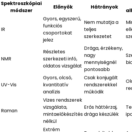
Spektroszkópiai
Előnyök
Hátrányok
módszer
al
Gyors, egyszerű,
Nem mutatja a
Mi
funkciós
IR
teljes
el
csoportokat
szerkezetet
sz
jelez
Drága, érzékeny,
Részletes
nagy
Sz
NMR
szerkezeti infó,
mennyiségnél
bi
oldatos vizsgálat
pontosabb
Gyors, olcsó,
Csak konjugált
Ol
UV-Vis
kvantitatív
rendszerekkel
re
analízis
működik
Vizes rendszerek
vizsgálata,
Erős háttérzaj,
Te
Raman
mintaelőkészítés
drága készülék
ip
nélkül
Extrém