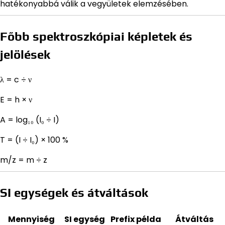
hatékonyabbá válik a vegyületek elemzésében.
Főbb spektroszkópiai képletek és
jelölések
λ = c ÷ ν
E = h × ν
A = log₁₀ (I₀ ÷ I)
T = (I ÷ I₀) × 100 %
m/z = m ÷ z
SI egységek és átváltások
Mennyiség
SI egység
Prefix példa
Átváltás