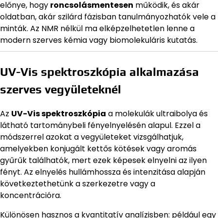
előnye, hogy
roncsolásmentesen
működik, és akár
oldatban, akár szilárd fázisban tanulmányozhatók vele a
minták. Az NMR nélkül ma elképzelhetetlen lenne a
modern szerves kémia vagy biomolekuláris kutatás.
UV-Vis spektroszkópia alkalmazása
szerves vegyületeknél
Az
UV-Vis spektroszkópia
a molekulák ultraibolya és
látható tartománybeli fényelnyelésén alapul. Ezzel a
módszerrel azokat a vegyületeket vizsgálhatjuk,
amelyekben konjugált kettős kötések vagy aromás
gyűrűk találhatók, mert ezek képesek elnyelni az ilyen
fényt. Az elnyelés hullámhossza és intenzitása alapján
következtethetünk a szerkezetre vagy a
koncentrációra.
Különösen hasznos a kvantitatív analízisben: például egy