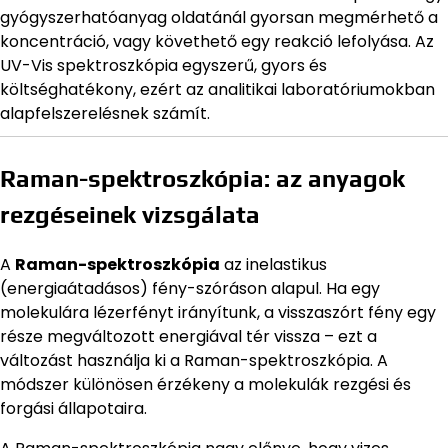
gyógyszerhatóanyag oldatánál gyorsan megmérhető a
koncentráció, vagy követhető egy reakció lefolyása. Az
UV-Vis spektroszkópia egyszerű, gyors és
költséghatékony, ezért az analitikai laboratóriumokban
alapfelszerelésnek számít.
Raman-spektroszkópia: az anyagok
rezgéseinek vizsgálata
A
Raman-spektroszkópia
az inelastikus
(energiaátadásos) fény-szóráson alapul. Ha egy
molekulára lézerfényt irányítunk, a visszaszórt fény egy
része megváltozott energiával tér vissza – ezt a
változást használja ki a Raman-spektroszkópia. A
módszer különösen érzékeny a molekulák rezgési és
forgási állapotaira.