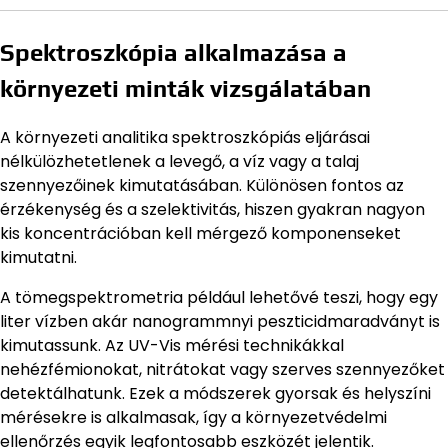
Spektroszkópia alkalmazása a
környezeti minták vizsgálatában
A környezeti analitika spektroszkópiás eljárásai
nélkülözhetetlenek a levegő, a víz vagy a talaj
szennyezőinek kimutatásában. Különösen fontos az
érzékenység és a szelektivitás, hiszen gyakran nagyon
kis koncentrációban kell mérgező komponenseket
kimutatni.
A tömegspektrometria például lehetővé teszi, hogy egy
liter vízben akár nanogrammnyi peszticidmaradványt is
kimutassunk. Az UV-Vis mérési technikákkal
nehézfémionokat, nitrátokat vagy szerves szennyezőket
detektálhatunk. Ezek a módszerek gyorsak és helyszíni
mérésekre is alkalmasak, így a környezetvédelmi
ellenőrzés egyik legfontosabb eszközét jelentik.