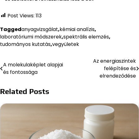
Post Views:
113
Tagged
anyagvizsgálat
,
kémiai analízis
,
laboratóriumi módszerek
,
spektrális elemzés
,
tudományos kutatás
,
vegyületek
Az energiaszintek
Bejegyzés
A molekulaképlet alapjai
felépítése és
és fontossága
navigáció
elrendeződése
Related Posts