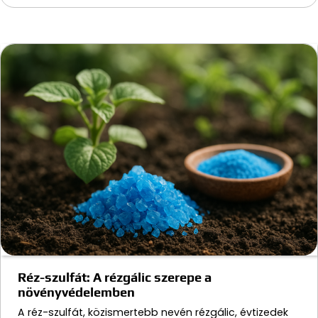
Réz-szulfát: A rézgálic szerepe a
növényvédelemben
A réz-szulfát, közismertebb nevén rézgálic, évtizedek