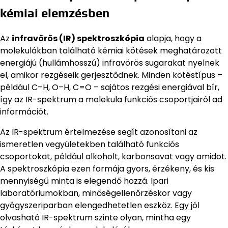
kémiai elemzésben
Az
infravörös (IR) spektroszkópia
alapja, hogy a
molekulákban található kémiai kötések meghatározott
energiájú (hullámhosszú) infravörös sugarakat nyelnek
el, amikor rezgéseik gerjesztődnek. Minden kötéstípus –
például C–H, O–H, C=O – sajátos rezgési energiával bír,
így az IR-spektrum a molekula funkciós csoportjairól ad
információt.
Az IR-spektrum értelmezése segít azonosítani az
ismeretlen vegyületekben található funkciós
csoportokat, például alkoholt, karbonsavat vagy amidot.
A spektroszkópia ezen formája gyors, érzékeny, és kis
mennyiségű minta is elegendő hozzá. Ipari
laboratóriumokban, minőségellenőrzéskor vagy
gyógyszeriparban elengedhetetlen eszköz. Egy jól
olvasható IR-spektrum szinte olyan, mintha egy