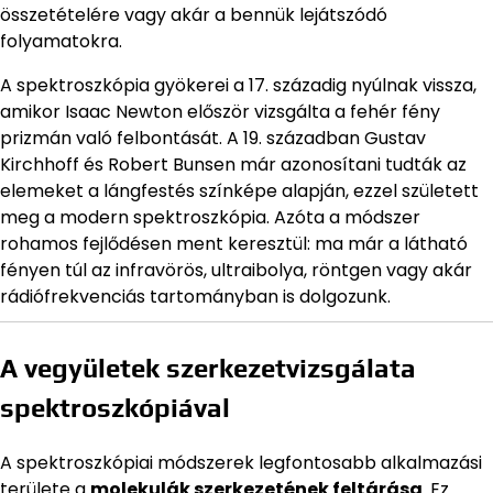
összetételére vagy akár a bennük lejátszódó
folyamatokra.
A spektroszkópia gyökerei a 17. századig nyúlnak vissza,
amikor Isaac Newton először vizsgálta a fehér fény
prizmán való felbontását. A 19. században Gustav
Kirchhoff és Robert Bunsen már azonosítani tudták az
elemeket a lángfestés színképe alapján, ezzel született
meg a modern spektroszkópia. Azóta a módszer
rohamos fejlődésen ment keresztül: ma már a látható
fényen túl az infravörös, ultraibolya, röntgen vagy akár
rádiófrekvenciás tartományban is dolgozunk.
A vegyületek szerkezetvizsgálata
spektroszkópiával
A spektroszkópiai módszerek legfontosabb alkalmazási
területe a
molekulák szerkezetének feltárása
. Ez