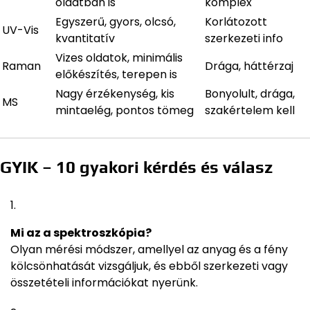
oldatban is
komplex
Egyszerű, gyors, olcsó,
Korlátozott
UV-Vis
kvantitatív
szerkezeti info
Vizes oldatok, minimális
Raman
Drága, háttérzaj
előkészítés, terepen is
Nagy érzékenység, kis
Bonyolult, drága,
MS
mintaelég, pontos tömeg
szakértelem kell
GYIK – 10 gyakori kérdés és válasz
Mi az a spektroszkópia?
Olyan mérési módszer, amellyel az anyag és a fény
kölcsönhatását vizsgáljuk, és ebből szerkezeti vagy
összetételi információkat nyerünk.