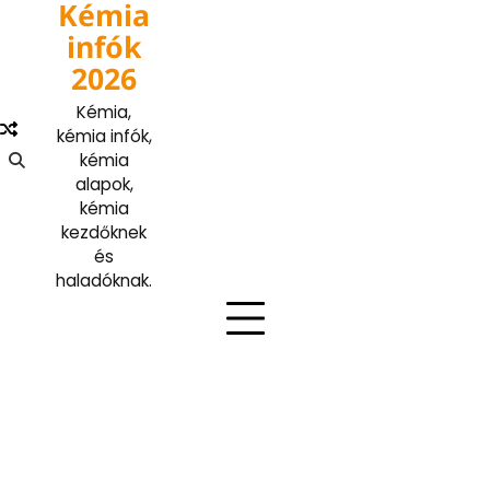
Kémia
Skip
to
infók
content
2026
Kémia,
kémia infók,
kémia
alapok,
kémia
kezdőknek
és
haladóknak.