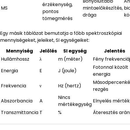
Bonyolultabb
Ana
érzékenység,
MS
mintaelőkészítés,
bi
pontos
drága
kö
tömegmérés
Egy másik táblázat bemutatja a főbb spektroszkópiai
mennyiségeket, jeleiket, SI egységeiket:
Mennyiség
Jelölés
SI egység
Jelentés
Hullámhossz
λ
m (méter)
Fény frekvenciá
Fotonnal közölt
Energia
E
J (joule)
energia
Másodpercenké
Frekvencia
ν
Hz (hertz)
rezgés
Nincs
Abszorbancia
A
Elnyelés mérté
mértékegység
Transzmittancia
T
%
Áteresztés ará