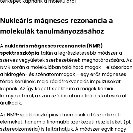
térképet kapnánk a molekuláról.
Nukleáris mágneses rezonancia a
molekulák tanulmányozásához
A
nukleáris mágneses rezonancia (NMR)
spektroszkópia
talán a legrészletesebb módszer a
szerves vegyületek szerkezetének meghatározására. Az
NMR során a molekulában található magok – elsősorban
a hidrogén- és szénatommagok – egy erős mágneses
térbe kerülnek, majd rádiófrekvenciás impulzusokat
kapnak. Az így kapott spektrum a magok kémiai
környezetéről, a szomszédos atomokról és kötésekről
árulkodik.
Az NMR-spektroszkópiával nemcsak a fő szerkezeti
elemeket, hanem a finomabb szerkezeti részleteket (pl.
sztereoizoméria) is feltárhatjuk. A módszer egyik nagy