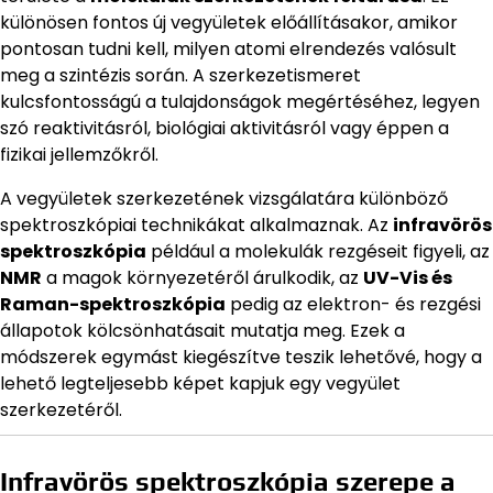
különösen fontos új vegyületek előállításakor, amikor
pontosan tudni kell, milyen atomi elrendezés valósult
meg a szintézis során. A szerkezetismeret
kulcsfontosságú a tulajdonságok megértéséhez, legyen
szó reaktivitásról, biológiai aktivitásról vagy éppen a
fizikai jellemzőkről.
A vegyületek szerkezetének vizsgálatára különböző
spektroszkópiai technikákat alkalmaznak. Az
infravörös
spektroszkópia
például a molekulák rezgéseit figyeli, az
NMR
a magok környezetéről árulkodik, az
UV-Vis és
Raman-spektroszkópia
pedig az elektron- és rezgési
állapotok kölcsönhatásait mutatja meg. Ezek a
módszerek egymást kiegészítve teszik lehetővé, hogy a
lehető legteljesebb képet kapjuk egy vegyület
szerkezetéről.
Infravörös spektroszkópia szerepe a