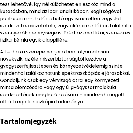
tesz lehetővé, így nélkülözhetetlen eszköz mind a
kutatásban, mind az ipari analitikában. Segítségével
pontosan meghatározható egy ismeretlen vegyület
szerkezete, összetétele, vagy akár a mintában található
szennyezők mennyisége is. Ezért az analitikai, szerves és
fizikai kémia egyik alappillére.
A technika szerepe napjainkban folyamatosan
növekszik: az élelmiszerbiztonságtól kezdve a
gyógyszerfejlesztésen és környezetvédelemig szinte
mindenhol találkozhatunk spektroszkópiás eljárásokkal.
Gondoljunk csak egy vérvizsgálatra, egy környezeti
minta elemzésére vagy egy új gyógyszermolekula
szerkezetének meghatározására – mindezek mögött
ott áll a spektroszkópia tudománya.
Tartalomjegyzék