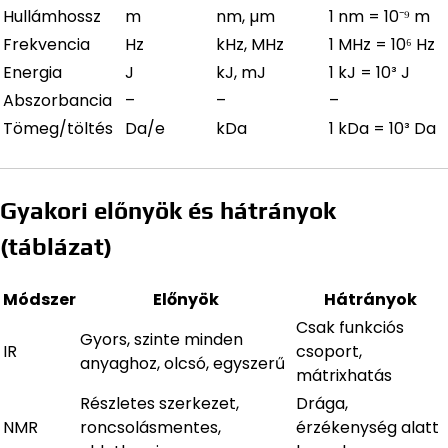
Hullámhossz
m
nm, µm
1 nm = 10⁻⁹ m
Frekvencia
Hz
kHz, MHz
1 MHz = 10⁶ Hz
Energia
J
kJ, mJ
1 kJ = 10³ J
Abszorbancia
–
–
–
Tömeg/töltés
Da/e
kDa
1 kDa = 10³ Da
Gyakori előnyök és hátrányok
(táblázat)
Módszer
Előnyök
Hátrányok
Csak funkciós
Gyors, szinte minden
IR
csoport,
anyaghoz, olcsó, egyszerű
mátrixhatás
Részletes szerkezet,
Drága,
NMR
roncsolásmentes,
érzékenység alatt