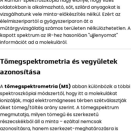
A Raman-spektroszkópia nagy előnye, hogy vizes
oldatokban is alkalmazható, sőt, szilárd anyagokat is
vizsgálhatunk vele minta-előkészítés nélkül. Ezért az
élelmiszeripartól a gyógyszeriparon át a
műtárgyvizsgálatig számos területen nélkülözhetetlen. A
kapott spektrum az IR-hez hasonlóan "ujjlenyomat"
információt ad a molekuláról.
Tömegspektrometria és vegyületek
azonosítása
A
tömegspektrometria (MS)
abban különbözik a többi
spektroszkópiai módszertől, hogy itt a molekulákat
ionizálják, majd elektromágneses térben szétválasztják
őket tömeg/töltés arány szerint. A tömegspektrum
megmutatja, milyen tömegű és szerkezetű
részecskékből áll a minta – ezáltal nemcsak
azonosításra, hanem szerkezet-meghatározásra is