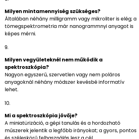
Milyen mintamennyiség szükséges?
Általában néhány milligramm vagy mikroliter is elég; a
tömegspektrometria már nanogrammnyi anyagot is
képes mérni.
Milyen vegyületeknél nem működik a
spektroszkópia?
Nagyon egyszerű, szervetlen vagy nem poláros
anyagoknál néhány módszer kevésbé informatív
lehet.
Mi a spektroszkópia jövője?
A miniatürizáció, a gépi tanulás és a hordozható
műszerek jelentik a legfőbb irányokat; a gyors, pontos
és széleskörű felhasználás lesz a cél.