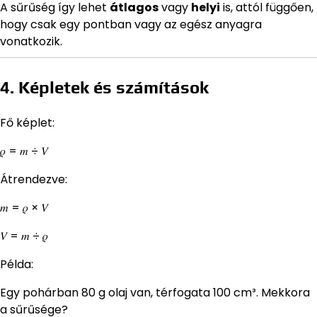
A sűrűség így lehet
átlagos
vagy
helyi
is, attól függően,
hogy csak egy pontban vagy az egész anyagra
vonatkozik.
4. Képletek és számítások
Fő képlet:
𝜌 = 𝑚 ÷ 𝑉
Átrendezve:
𝑚 = 𝜌 × 𝑉
𝑉 = 𝑚 ÷ 𝜌
Példa:
Egy pohárban 80 g olaj van, térfogata 100 cm³. Mekkora
a sűrűsége?