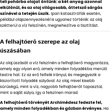
teli pohárba olajat öntünk: a két anyag azonnal
elkülönül, és az olaj világosabb, áttetsző sárgás
színével a tetején úszik.
Ipari katasztrófák esetén,
például olajszennyezésnél is ugyanez történik: az olaj
szétterül a víz felszínén, megnehezítve a tisztítást.
A felhajtóerő szerepe az olaj
úszásában
Az olaj úszását a víz felszínén a felhajtóerő magyarázza,
amely egy olyan erő, amely minden folyadékba merülő
testre hat. Ez az erő felfelé irányul, és megegyezik a
kiszorított folyadék súlyával. Az olaj, mivel kisebb
sűrűségű, mint a víz, nagyobb felhajtóerőt tapasztal,
mint a saját súlya, így a felszínen marad.
A felhajtóerő törvényét Archimédesz fedezte fel,
amely minden folyadékban és gázban érvényes.
Ha