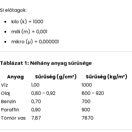
SI előtagok:
kilo (k) = 1000
milli (m) = 0,001
mikro (µ) = 0,000001
Táblázat 1: Néhány anyag sűrűsége
Anyag
Sűrűség (g/cm³)
Sűrűség (kg/m³)
Víz
1,00
1000
Olaj
0,80 – 0,92
800 – 920
Benzin
0,70
700
Paraffin
0,90
900
Tömör vas
7,87
7870