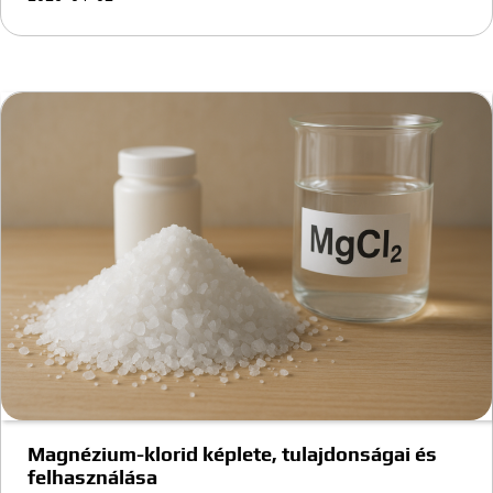
Magnézium-klorid képlete, tulajdonságai és
felhasználása