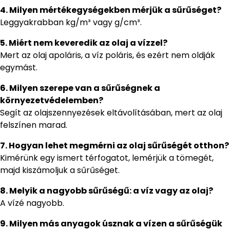
4. Milyen mértékegységekben mérjük a sűrűséget?
Leggyakrabban kg/m³ vagy g/cm³.
5. Miért nem keveredik az olaj a vízzel?
Mert az olaj apoláris, a víz poláris, és ezért nem oldják
egymást.
6. Milyen szerepe van a sűrűségnek a
környezetvédelemben?
Segít az olajszennyezések eltávolításában, mert az olaj
felszínen marad.
7. Hogyan lehet megmérni az olaj sűrűségét otthon?
Kimérünk egy ismert térfogatot, lemérjük a tömegét,
majd kiszámoljuk a sűrűséget.
8. Melyik a nagyobb sűrűségű: a víz vagy az olaj?
A vízé nagyobb.
9. Milyen más anyagok úsznak a vízen a sűrűségük