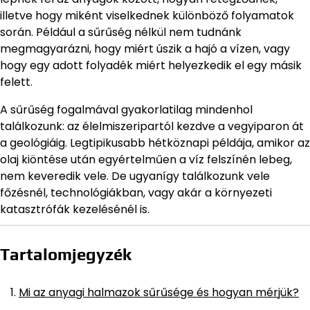
illetve hogy miként viselkednek különböző folyamatok
során. Például a sűrűség nélkül nem tudnánk
megmagyarázni, hogy miért úszik a hajó a vízen, vagy
hogy egy adott folyadék miért helyezkedik el egy másik
felett.
A sűrűség fogalmával gyakorlatilag mindenhol
találkozunk: az élelmiszeripartól kezdve a vegyiparon át
a geológiáig. Legtipikusabb hétköznapi példája, amikor az
olaj kiöntése után egyértelműen a víz felszínén lebeg,
nem keveredik vele. De ugyanígy találkozunk vele
főzésnél, technológiákban, vagy akár a környezeti
katasztrófák kezelésénél is.
Tartalomjegyzék
Mi az anyagi halmazok sűrűsége és hogyan mérjük?