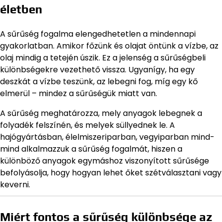
életben
A sűrűség fogalma elengedhetetlen a mindennapi
gyakorlatban. Amikor főzünk és olajat öntünk a vízbe, az
olaj mindig a tetején úszik. Ez a jelenség a sűrűségbeli
különbségekre vezethető vissza. Ugyanígy, ha egy
deszkát a vízbe teszünk, az lebegni fog, míg egy kő
elmerül – mindez a sűrűségük miatt van.
A sűrűség meghatározza, mely anyagok lebegnek a
folyadék felszínén, és melyek süllyednek le. A
hajógyártásban, élelmiszeriparban, vegyiparban mind-
mind alkalmazzuk a sűrűség fogalmát, hiszen a
különböző anyagok egymáshoz viszonyított sűrűsége
befolyásolja, hogy hogyan lehet őket szétválasztani vagy
keverni.
Miért fontos a sűrűség különbsége az