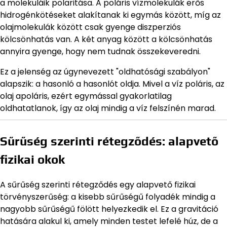
a molekuláik polaritása. A poláris vízmolekulák erős
hidrogénkötéseket alakítanak ki egymás között, míg az
olajmolekulák között csak gyenge diszperziós
kölcsönhatás van. A két anyag között a kölcsönhatás
annyira gyenge, hogy nem tudnak összekeveredni.
Ez a jelenség az úgynevezett "oldhatósági szabályon"
alapszik: a hasonló a hasonlót oldja. Mivel a víz poláris, az
olaj apoláris, ezért egymással gyakorlatilag
oldhatatlanok, így az olaj mindig a víz felszínén marad.
Sűrűség szerinti rétegződés: alapvető
fizikai okok
A sűrűség szerinti rétegződés egy alapvető fizikai
törvényszerűség: a kisebb sűrűségű folyadék mindig a
nagyobb sűrűségű fölött helyezkedik el. Ez a gravitáció
hatására alakul ki, amely minden testet lefelé húz, de a