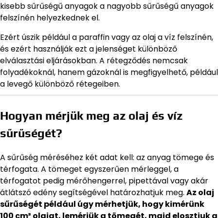
kisebb sűrűségű anyagok a nagyobb sűrűségű anyagok
felszínén helyezkednek el.
Ezért úszik például a paraffin vagy az olaj a víz felszínén,
és ezért használják ezt a jelenséget különböző
elválasztási eljárásokban. A rétegződés nemcsak
folyadékoknál, hanem gázoknál is megfigyelhető, például
a levegő különböző rétegeiben.
Hogyan mérjük meg az olaj és víz
sűrűségét?
A sűrűség méréséhez két adat kell: az anyag tömege és
térfogata. A tömeget egyszerűen mérleggel, a
térfogatot pedig mérőhengerrel, pipettával vagy akár
átlátszó edény segítségével határozhatjuk meg.
Az olaj
sűrűségét például úgy mérhetjük, hogy kimérünk
100 cm³ olajat, lemérjük a tömegét, majd elosztjuk a