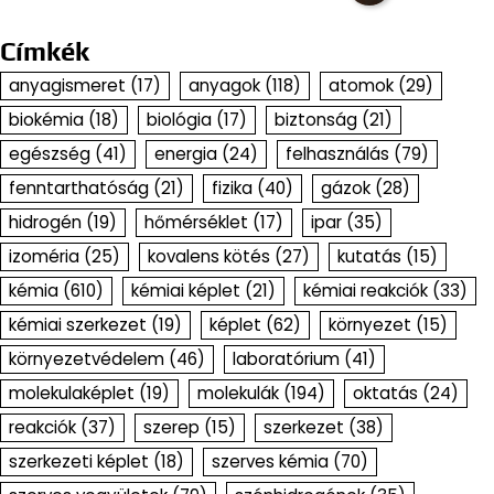
Címkék
anyagismeret
(17)
anyagok
(118)
atomok
(29)
biokémia
(18)
biológia
(17)
biztonság
(21)
egészség
(41)
energia
(24)
felhasználás
(79)
fenntarthatóság
(21)
fizika
(40)
gázok
(28)
hidrogén
(19)
hőmérséklet
(17)
ipar
(35)
izoméria
(25)
kovalens kötés
(27)
kutatás
(15)
kémia
(610)
kémiai képlet
(21)
kémiai reakciók
(33)
kémiai szerkezet
(19)
képlet
(62)
környezet
(15)
környezetvédelem
(46)
laboratórium
(41)
molekulaképlet
(19)
molekulák
(194)
oktatás
(24)
reakciók
(37)
szerep
(15)
szerkezet
(38)
szerkezeti képlet
(18)
szerves kémia
(70)