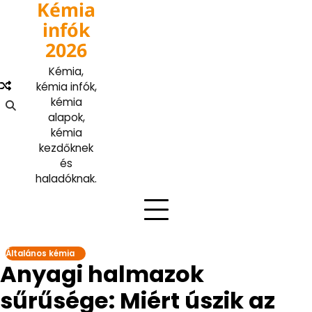
Kémia
Skip
to
infók
content
2026
Kémia,
kémia infók,
kémia
alapok,
kémia
kezdőknek
és
haladóknak.
Általános kémia
Anyagi halmazok
sűrűsége: Miért úszik az