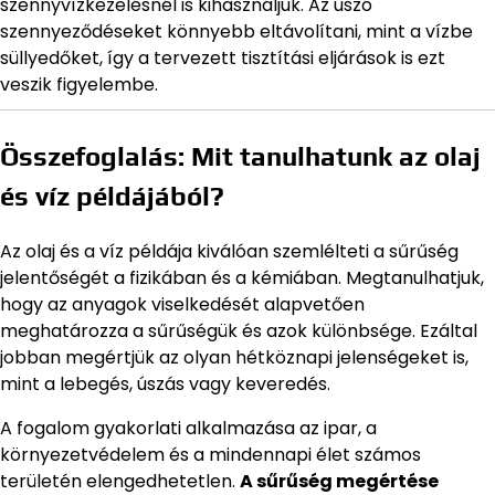
szennyvízkezelésnél is kihasználjuk. Az úszó
szennyeződéseket könnyebb eltávolítani, mint a vízbe
süllyedőket, így a tervezett tisztítási eljárások is ezt
veszik figyelembe.
Összefoglalás: Mit tanulhatunk az olaj
és víz példájából?
Az olaj és a víz példája kiválóan szemlélteti a sűrűség
jelentőségét a fizikában és a kémiában. Megtanulhatjuk,
hogy az anyagok viselkedését alapvetően
meghatározza a sűrűségük és azok különbsége. Ezáltal
jobban megértjük az olyan hétköznapi jelenségeket is,
mint a lebegés, úszás vagy keveredés.
A fogalom gyakorlati alkalmazása az ipar, a
környezetvédelem és a mindennapi élet számos
területén elengedhetetlen.
A sűrűség megértése