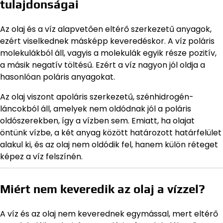
tulajdonságai
Az olaj és a víz alapvetően eltérő szerkezetű anyagok,
ezért viselkednek másképp keveredéskor. A víz poláris
molekulákból áll, vagyis a molekulák egyik része pozitív,
a másik negatív töltésű. Ezért a víz nagyon jól oldja a
hasonlóan poláris anyagokat.
Az olaj viszont apoláris szerkezetű, szénhidrogén-
láncokból áll, amelyek nem oldódnak jól a poláris
oldószerekben, így a vízben sem. Emiatt, ha olajat
öntünk vízbe, a két anyag között határozott határfelület
alakul ki, és az olaj nem oldódik fel, hanem külön réteget
képez a víz felszínén.
Miért nem keveredik az olaj a vízzel?
A víz és az olaj nem keverednek egymással, mert eltérő