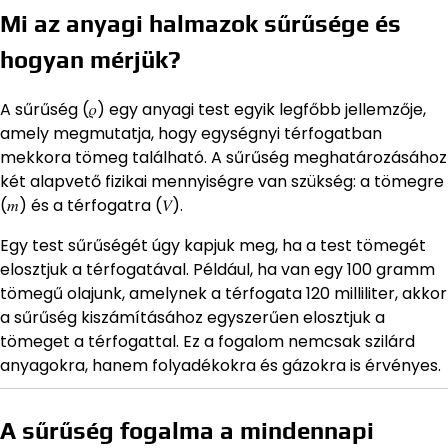
Mi az anyagi halmazok sűrűsége és
hogyan mérjük?
A sűrűség (𝜌) egy anyagi test egyik legfőbb jellemzője,
amely megmutatja, hogy egységnyi térfogatban
mekkora tömeg található. A sűrűség meghatározásához
két alapvető fizikai mennyiségre van szükség: a tömegre
(𝑚) és a térfogatra (𝑉).
Egy test sűrűségét úgy kapjuk meg, ha a test tömegét
elosztjuk a térfogatával. Például, ha van egy 100 gramm
tömegű olajunk, amelynek a térfogata 120 milliliter, akkor
a sűrűség kiszámításához egyszerűen elosztjuk a
tömeget a térfogattal. Ez a fogalom nemcsak szilárd
anyagokra, hanem folyadékokra és gázokra is érvényes.
A sűrűség fogalma a mindennapi