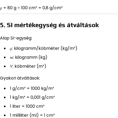
𝜌 = 80 g ÷ 100 cm³ = 0,8 g/cm³
5. SI mértékegység és átváltások
Alap SI-egység:
𝜌: kilogramm/köbméter (kg/m³)
𝑚: kilogramm (kg)
𝑉: köbméter (m³)
Gyakori átváltások:
1 g/cm³ = 1000 kg/m³
1 kg/m³ = 0,001 g/cm³
1 liter = 1000 cm³
1 milliliter (ml) = 1 cm³