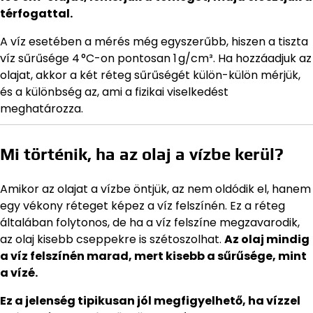
térfogattal.
A víz esetében a mérés még egyszerűbb, hiszen a tiszta
víz sűrűsége 4 °C-on pontosan 1 g/cm³. Ha hozzáadjuk az
olajat, akkor a két réteg sűrűségét külön-külön mérjük,
és a különbség az, ami a fizikai viselkedést
meghatározza.
Mi történik, ha az olaj a vízbe kerül?
Amikor az olajat a vízbe öntjük, az nem oldódik el, hanem
egy vékony réteget képez a víz felszínén. Ez a réteg
általában folytonos, de ha a víz felszíne megzavarodik,
az olaj kisebb cseppekre is szétoszolhat.
Az olaj mindig
a víz felszínén marad, mert kisebb a sűrűsége, mint
a vízé.
Ez a jelenség tipikusan jól megfigyelhető, ha vízzel