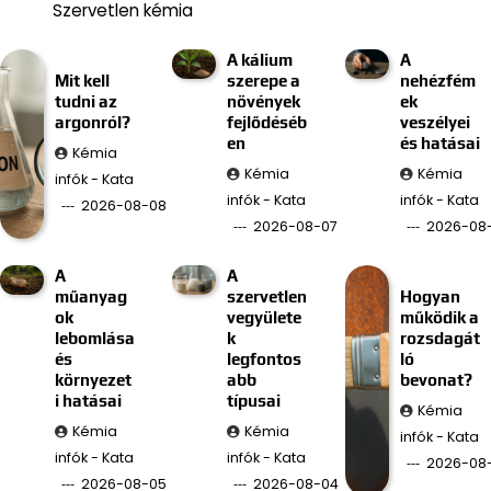
Szervetlen kémia
A kálium
A
Mit kell
szerepe a
nehézfém
tudni az
növények
ek
argonról?
fejlődéséb
veszélyei
en
és hatásai
Kémia
Kémia
Kémia
infók - Kata
infók - Kata
infók - Kata
2026-08-08
2026-08-07
2026-08
A
A
műanyag
szervetlen
Hogyan
ok
vegyülete
működik a
lebomlása
k
rozsdagát
és
legfontos
ló
környezet
abb
bevonat?
i hatásai
típusai
Kémia
Kémia
Kémia
infók - Kata
infók - Kata
infók - Kata
2026-08
2026-08-05
2026-08-04