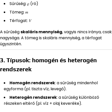
Sűrűség: 𝜌 (ró)
Tömeg: 𝑚
Térfogat: 𝑉
A sűrűség
skaláris mennyiség
, vagyis nincs iránya, csak
nagysága. A tömeg is skaláris mennyiség, a térfogat
úgyszintén.
3. Típusok: homogén és heterogén
rendszerek
Homogén rendszerek
: a sűrűség mindenhol
egyforma (pl. tiszta víz, levegő).
Heterogén rendszerek
: a sűrűség különböző
részeken eltérő (pl. víz + olaj keveréke).