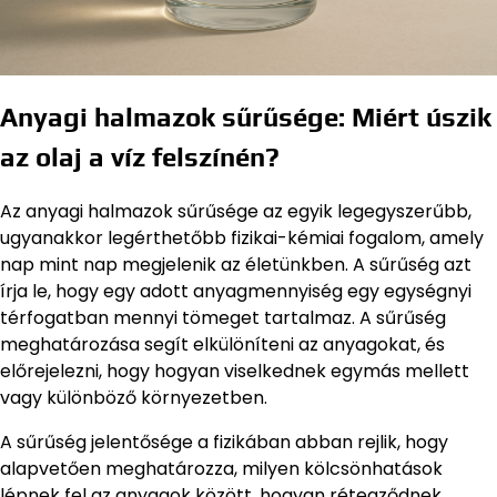
Anyagi halmazok sűrűsége: Miért úszik
az olaj a víz felszínén?
Az anyagi halmazok sűrűsége az egyik legegyszerűbb,
ugyanakkor legérthetőbb fizikai-kémiai fogalom, amely
nap mint nap megjelenik az életünkben. A sűrűség azt
írja le, hogy egy adott anyagmennyiség egy egységnyi
térfogatban mennyi tömeget tartalmaz. A sűrűség
meghatározása segít elkülöníteni az anyagokat, és
előrejelezni, hogy hogyan viselkednek egymás mellett
vagy különböző környezetben.
A sűrűség jelentősége a fizikában abban rejlik, hogy
alapvetően meghatározza, milyen kölcsönhatások
lépnek fel az anyagok között, hogyan rétegződnek,