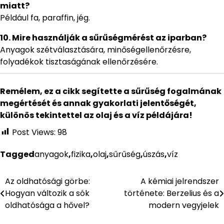
miatt?
Például fa, paraffin, jég.
10. Mire használják a sűrűségmérést az iparban?
Anyagok szétválasztására, minőségellenőrzésre,
folyadékok tisztaságának ellenőrzésére.
Remélem, ez a cikk segítette a sűrűség fogalmának
megértését és annak gyakorlati jelentőségét,
különös tekintettel az olaj és a víz példájára!
Post Views:
98
Tagged
anyagok
,
fizika
,
olaj
,
sűrűség
,
úszás
,
víz
Az oldhatósági görbe:
A kémiai jelrendszer
Bejegyzés
Hogyan változik a sók
története: Berzelius és a
navigáció
oldhatósága a hővel?
modern vegyjelek