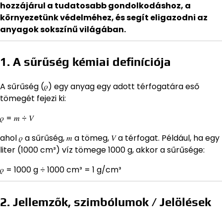
hozzájárul a tudatosabb gondolkodáshoz, a
környezetünk védelméhez, és segít eligazodni az
anyagok sokszínű világában.
1. A sűrűség kémiai definíciója
A sűrűség (𝜌) egy anyag egy adott térfogatára eső
tömegét fejezi ki:
𝜌 = 𝑚 ÷ 𝑉
ahol 𝜌 a sűrűség, 𝑚 a tömeg, 𝑉 a térfogat. Például, ha egy
liter (1000 cm³) víz tömege 1000 g, akkor a sűrűsége:
𝜌 = 1000 g ÷ 1000 cm³ = 1 g/cm³
2. Jellemzők, szimbólumok / Jelölések