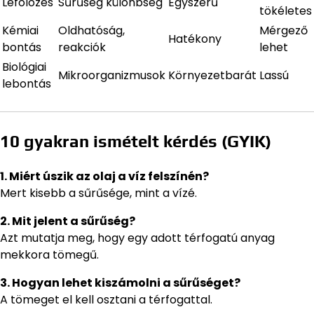
Lefölözés
Sűrűség különbség
Egyszerű
tökéletes
Kémiai
Oldhatóság,
Mérgező
Hatékony
bontás
reakciók
lehet
Biológiai
Mikroorganizmusok
Környezetbarát
Lassú
lebontás
10 gyakran ismételt kérdés (GYIK)
1. Miért úszik az olaj a víz felszínén?
Mert kisebb a sűrűsége, mint a vízé.
2. Mit jelent a sűrűség?
Azt mutatja meg, hogy egy adott térfogatú anyag
mekkora tömegű.
3. Hogyan lehet kiszámolni a sűrűséget?
A tömeget el kell osztani a térfogattal.