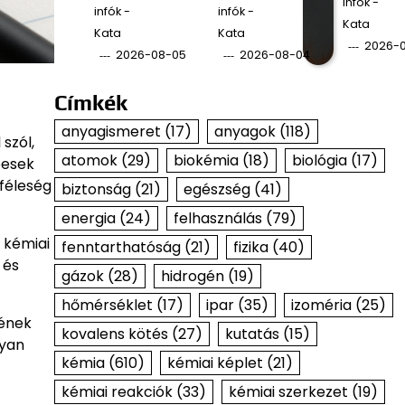
infók -
infók -
infók -
Kata
Kata
Kata
2026-
2026-08-05
2026-08-04
Címkék
anyagismeret
(17)
anyagok
(118)
szól,
atomok
(29)
biokémia
(18)
biológia
(17)
pesek
kféleség
biztonság
(21)
egészség
(41)
energia
(24)
felhasználás
(79)
 kémiai
fenntarthatóság
(21)
fizika
(40)
 és
gázok
(28)
hidrogén
(19)
hőmérséklet
(17)
ipar
(35)
izoméria
(25)
tének
kovalens kötés
(27)
kutatás
(15)
gyan
kémia
(610)
kémiai képlet
(21)
kémiai reakciók
(33)
kémiai szerkezet
(19)