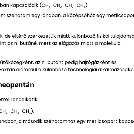
ban kapcsolódik (CH₃–CH₂–CH₂–CH₃).
om szénatom egy láncban, a középsőhöz egy metilcsopo
, de eltérő szerkezetük miatt különböző fizikai tulajdons
int az n-butáné, mert az elágazás miatt a molekula
hűtőközegként, az n-butánt pedig hajtógázként és
yakran előfordul a különböző technológiai alkalmazásokb
 neopentán
rel rendelkezik:
CH₂–CH₂–CH₃).
ncban, a második szénatomhoz egy metilcsoport kapcso