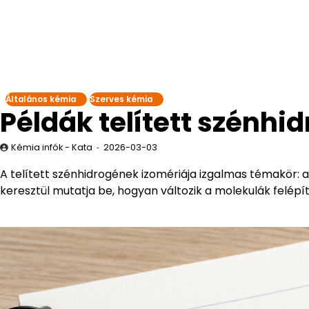
Általános kémia
Szerves kémia
Példák telített szénhi
Kémia infók - Kata
2026-03-03
A telített szénhidrogének izomériája izgalmas témakör: 
keresztül mutatja be, hogyan változik a molekulák felépí