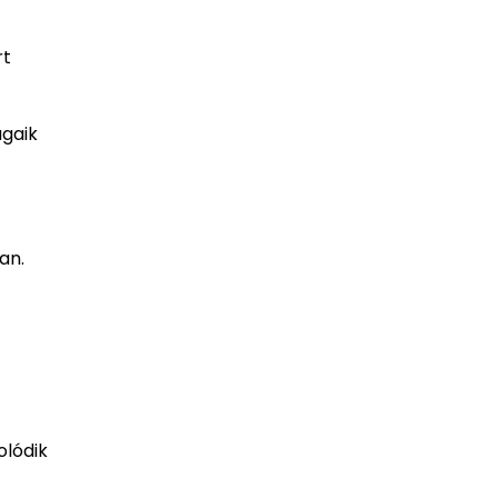
rt
ágaik
an.
lódik