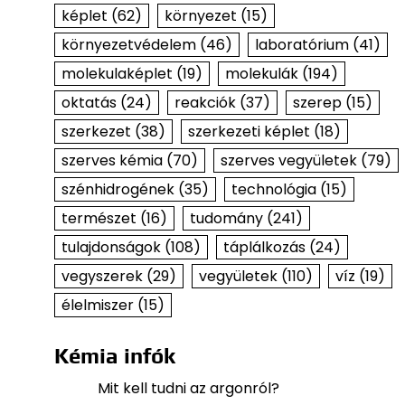
képlet
(62)
környezet
(15)
környezetvédelem
(46)
laboratórium
(41)
molekulaképlet
(19)
molekulák
(194)
oktatás
(24)
reakciók
(37)
szerep
(15)
szerkezet
(38)
szerkezeti képlet
(18)
szerves kémia
(70)
szerves vegyületek
(79)
szénhidrogének
(35)
technológia
(15)
természet
(16)
tudomány
(241)
tulajdonságok
(108)
táplálkozás
(24)
vegyszerek
(29)
vegyületek
(110)
víz
(19)
élelmiszer
(15)
Kémia infók
Mit kell tudni az argonról?