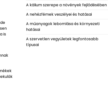
A kálium szerepe a növények fejlődésében
A nehézfémek veszélyei és hatásai
 de
A műanyagok lebomlása és környezeti
esen
hatásai
a is
A szervetlen vegyületek legfontosabb
típusai
annak
rmékek
lekulák