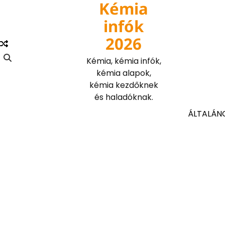
Kémia
Skip
to
infók
content
2026
Kémia, kémia infók,
kémia alapok,
kémia kezdőknek
és haladóknak.
ÁLTALÁN