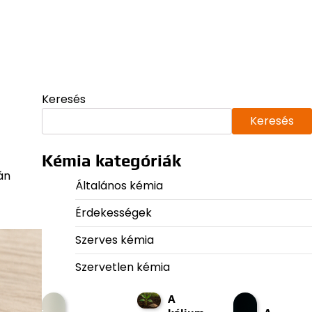
Keresés
Keresés
Kémia kategóriák
án
Általános kémia
Érdekességek
Szerves kémia
Szervetlen kémia
A