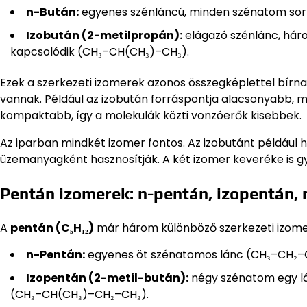
n-Bután:
egyenes szénláncú, minden szénatom sor
Izobután (2-metilpropán):
elágazó szénlánc, hár
kapcsolódik (CH₃–CH(CH₃)–CH₃).
Ezek a szerkezeti izomerek azonos összegképlettel bírnak
vannak. Például az izobután forráspontja alacsonyabb, m
kompaktabb, így a molekulák közti vonzóerők kisebbek.
Az iparban mindkét izomer fontos. Az izobutánt például 
üzemanyagként hasznosítják. A két izomer keveréke is g
Pentán izomerek: n-pentán, izopentán,
A
pentán (C₅H₁₂)
már három különböző szerkezeti izomer
n-Pentán:
egyenes öt szénatomos lánc (CH₃–CH₂–
Izopentán (2-metil-bután):
négy szénatom egy lá
(CH₃–CH(CH₃)–CH₂–CH₃).