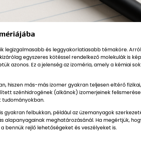
omériájába
ik legizgalmasabb és leggyakorlatiasabb témaköre. Arról 
 kizárólag egyszeres kötéssel rendelkező molekulák is ké
ük azonos. Ez a jelenség az izoméria, amely a kémiai so
, hiszen más-más izomer gyakran teljesen eltérő fizikai,
elített szénhidrogének (alkánok) izomerjeinek felismerése
ott tudományokban.
 is gyakran felbukkan, például az üzemanyagok szerkeze
ás alapanyagainak meghatározásánál. Ha megértjük, ho
a bennük rejlő lehetőségeket és veszélyeket is.