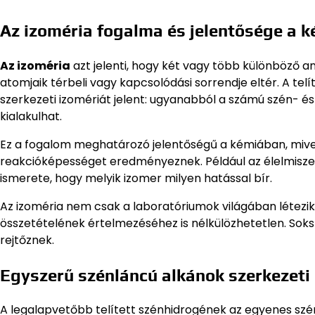
Az izoméria fogalma és jelentősége a 
Az izoméria
azt jelenti, hogy két vagy több különböző a
atomjaik térbeli vagy kapcsolódási sorrendje eltér. A tel
szerkezeti izomériát jelent: ugyanabból a számú szén- é
kialakulhat.
Ez a fogalom meghatározó jelentőségű a kémiában, mivel
reakcióképességet eredményeznek. Például az élelmisze
ismerete, hogy melyik izomer milyen hatással bír.
Az izoméria nem csak a laboratóriumok világában létezi
összetételének értelmezéséhez is nélkülözhetetlen. Sok
rejtőznek.
Egyszerű szénláncú alkánok szerkezeti
A legalapvetőbb telített szénhidrogének az egyenes s