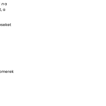
l
n
a
, a
éseket
zomerek