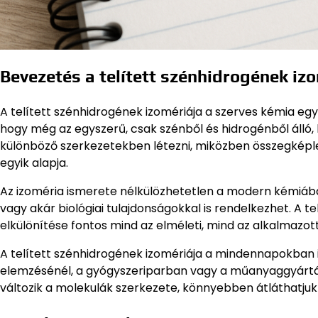
Bevezetés a telített szénhidrogének iz
A telített szénhidrogének izomériája a szerves kémia egy
hogy még az egyszerű, csak szénből és hidrogénből álló,
különböző szerkezetekben létezni, miközben összegképlet
egyik alapja.
Az izoméria ismerete nélkülözhetetlen a modern kémiában
vagy akár biológiai tulajdonságokkal is rendelkezhet. A t
elkülönítése fontos mind az elméleti, mind az alkalmaz
A telített szénhidrogének izomériája a mindennapokban
elemzésénél, a gyógyszeriparban vagy a műanyaggyárt
változik a molekulák szerkezete, könnyebben átláthatjuk 