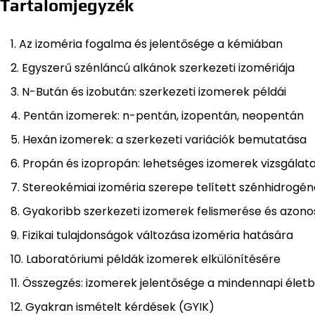
Tartalomjegyzék
Az izoméria fogalma és jelentősége a kémiában
Egyszerű szénláncú alkánok szerkezeti izomériája
N-Bután és izobután: szerkezeti izomerek példái
Pentán izomerek: n-pentán, izopentán, neopentán
Hexán izomerek: a szerkezeti variációk bemutatása
Propán és izopropán: lehetséges izomerek vizsgálat
Stereokémiai izoméria szerepe telített szénhidrogé
Gyakoribb szerkezeti izomerek felismerése és azono
Fizikai tulajdonságok változása izoméria hatására
Laboratóriumi példák izomerek elkülönítésére
Összegzés: izomerek jelentősége a mindennapi élet
Gyakran ismételt kérdések (GYIK)