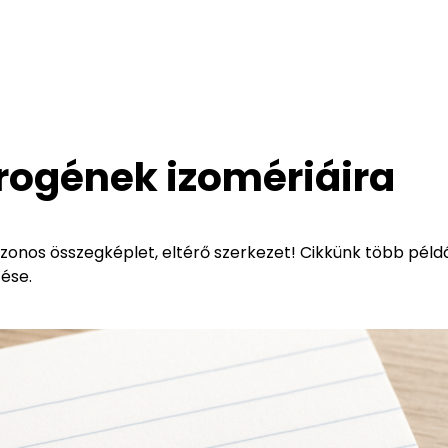
drogének izomériáira
azonos összegképlet, eltérő szerkezet! Cikkünk több péld
tése.