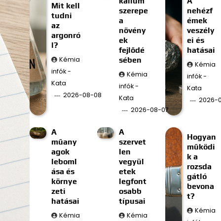
kálium
A
Mit kell
szerepe
nehézf
tudni
a
émek
az
növény
veszély
argonró
ek
ei és
l?
fejlődé
hatásai
Kémia
sében
Kémia
infók -
Kémia
infók -
Kata
infók -
Kata
2026-08-08
Kata
2026-
2026-08-07
A
A
Hogyan
műany
szervet
működi
agok
len
k a
leboml
vegyül
rozsda
ása és
etek
gátló
környe
legfont
bevona
zeti
osabb
t?
hatásai
típusai
Kémia
Kémia
Kémia