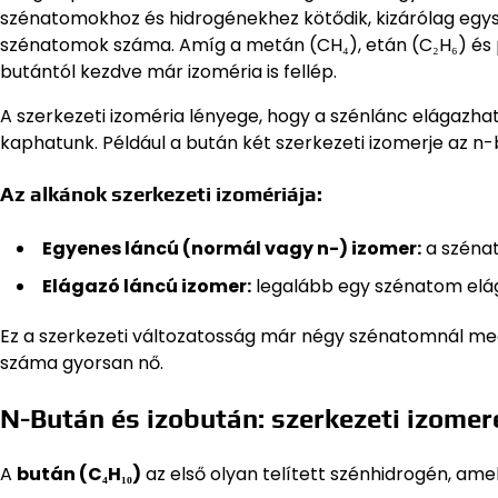
szénatomokhoz és hidrogénekhez kötődik, kizárólag egysz
szénatomok száma. Amíg a metán (CH₄), etán (C₂H₆) és p
butántól kezdve már izoméria is fellép.
A szerkezeti izoméria lényege, hogy a szénlánc elágazha
kaphatunk. Például a bután két szerkezeti izomerje az n-
Az alkánok szerkezeti izomériája:
Egyenes láncú (normál vagy n-) izomer:
a széna
Elágazó láncú izomer:
legalább egy szénatom elága
Ez a szerkezeti változatosság már négy szénatomnál me
száma gyorsan nő.
N-Bután és izobután: szerkezeti izomer
A
bután (C₄H₁₀)
az első olyan telített szénhidrogén, ame