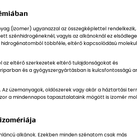
kémiában
nyag (izomer) ugyanazzal az összegképlettel rendelkezik,
ített szénhidrogéneknél, vagyis az alkánoknál ez elsődleg
s hidrogénatomból többféle, eltérő kapcsolódású molekul
 az eltérő szerkezetek eltérő tulajdonságokat és
riparban és a gyógyszergyártásban is kulcsfontosságú 
k. Az üzemanyagok, oldószerek vagy akár a háztartási te
szor a mindennapos tapasztalataink mögött is izomér mo
 izomériája
zénláncú alkánok. Ezekben minden szénatom csak más