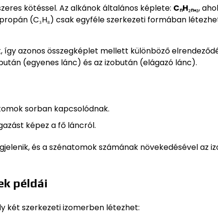
eres kötéssel. Az alkánok általános képlete:
CₙH₂ₙ₊₂
, aho
ropán (C₃H₈) csak egyféle szerkezeti formában létezhet
t, így azonos összegképlet mellett különböző elrendeződ
bután (egyenes lánc) és az izobután (elágazó lánc).
tomok sorban kapcsolódnak.
zást képez a fő láncról.
gjelenik, és a szénatomok számának növekedésével az i
ek példái
ly két szerkezeti izomerben létezhet: