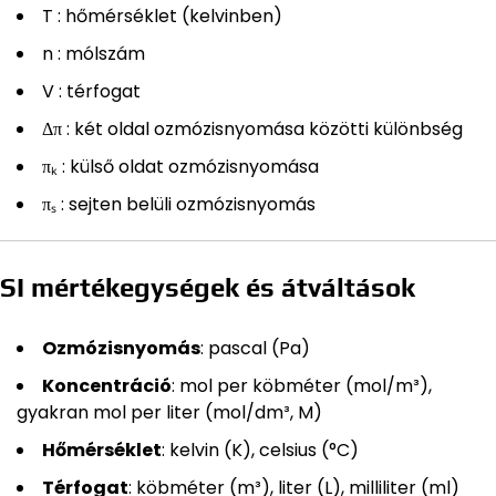
T : hőmérséklet (kelvinben)
n : mólszám
V : térfogat
Δπ : két oldal ozmózisnyomása közötti különbség
πₖ : külső oldat ozmózisnyomása
πₛ : sejten belüli ozmózisnyomás
SI mértékegységek és átváltások
Ozmózisnyomás
: pascal (Pa)
Koncentráció
: mol per köbméter (mol/m³),
gyakran mol per liter (mol/dm³, M)
Hőmérséklet
: kelvin (K), celsius (°C)
Térfogat
: köbméter (m³), liter (L), milliliter (ml)