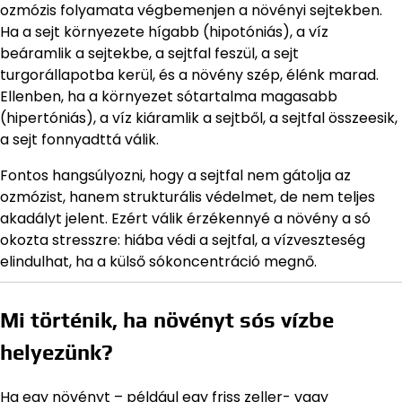
ozmózis folyamata végbemenjen a növényi sejtekben.
Ha a sejt környezete hígabb (hipotóniás), a víz
beáramlik a sejtekbe, a sejtfal feszül, a sejt
turgorállapotba kerül, és a növény szép, élénk marad.
Ellenben, ha a környezet sótartalma magasabb
(hipertóniás), a víz kiáramlik a sejtből, a sejtfal összeesik,
a sejt fonnyadttá válik.
Fontos hangsúlyozni, hogy a sejtfal nem gátolja az
ozmózist, hanem strukturális védelmet, de nem teljes
akadályt jelent. Ezért válik érzékennyé a növény a só
okozta stresszre: hiába védi a sejtfal, a vízveszteség
elindulhat, ha a külső sókoncentráció megnő.
Mi történik, ha növényt sós vízbe
helyezünk?
Ha egy növényt – például egy friss zeller- vagy