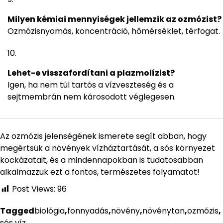
Milyen kémiai mennyiségek jellemzik az ozmózist?
Ozmózisnyomás, koncentráció, hőmérséklet, térfogat.
Lehet-e visszafordítani a plazmolízist?
Igen, ha nem túl tartós a vízveszteség és a
sejtmembrán nem károsodott véglegesen.
Az ozmózis jelenségének ismerete segít abban, hogy
megértsük a növények vízháztartását, a sós környezet
kockázatait, és a mindennapokban is tudatosabban
alkalmazzuk ezt a fontos, természetes folyamatot!
Post Views:
96
Tagged
biológia
,
fonnyadás
,
növény
,
növénytan
,
ozmózis
,
sós víz