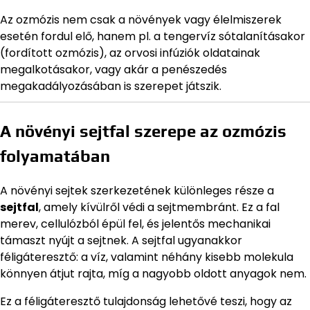
Az ozmózis nem csak a növények vagy élelmiszerek
esetén fordul elő, hanem pl. a tengervíz sótalanításakor
(fordított ozmózis), az orvosi infúziók oldatainak
megalkotásakor, vagy akár a penészedés
megakadályozásában is szerepet játszik.
A növényi sejtfal szerepe az ozmózis
folyamatában
A növényi sejtek szerkezetének különleges része a
sejtfal
, amely kívülről védi a sejtmembránt. Ez a fal
merev, cellulózból épül fel, és jelentős mechanikai
támaszt nyújt a sejtnek. A sejtfal ugyanakkor
féligáteresztő: a víz, valamint néhány kisebb molekula
könnyen átjut rajta, míg a nagyobb oldott anyagok nem.
Ez a féligáteresztő tulajdonság lehetővé teszi, hogy az