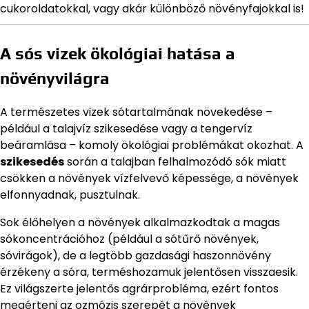
cukoroldatokkal, vagy akár különböző növényfajokkal is!
A sós vizek ökológiai hatása a
növényvilágra
A természetes vizek sótartalmának növekedése –
például a talajvíz szikesedése vagy a tengervíz
beáramlása – komoly ökológiai problémákat okozhat. A
szikesedés
során a talajban felhalmozódó sók miatt
csökken a növények vízfelvevő képessége, a növények
elfonnyadnak, pusztulnak.
Sok élőhelyen a növények alkalmazkodtak a magas
sókoncentrációhoz (például a sótűrő növények,
sóvirágok), de a legtöbb gazdasági haszonnövény
érzékeny a sóra, terméshozamuk jelentősen visszaesik.
Ez világszerte jelentős agrárprobléma, ezért fontos
megérteni az ozmózis szerepét a növények