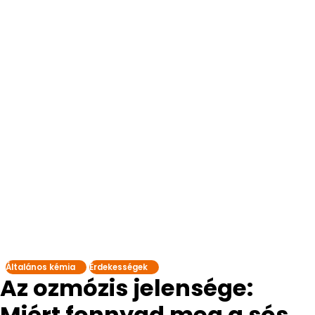
Általános kémia
Érdekességek
Az ozmózis jelensége:
Miért fonnyad meg a sós