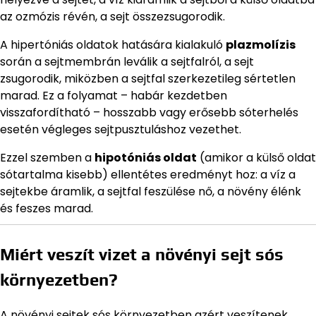
az ozmózis révén, a sejt összezsugorodik.
A hipertóniás oldatok hatására kialakuló
plazmolízis
során a sejtmembrán leválik a sejtfalról, a sejt
zsugorodik, miközben a sejtfal szerkezetileg sértetlen
marad. Ez a folyamat – habár kezdetben
visszafordítható – hosszabb vagy erősebb sóterhelés
esetén végleges sejtpusztuláshoz vezethet.
Ezzel szemben a
hipotóniás oldat
(amikor a külső oldat
sótartalma kisebb) ellentétes eredményt hoz: a víz a
sejtekbe áramlik, a sejtfal feszülése nő, a növény élénk
és feszes marad.
Miért veszít vizet a növényi sejt sós
környezetben?
A növényi sejtek sós környezetben azért veszítenek