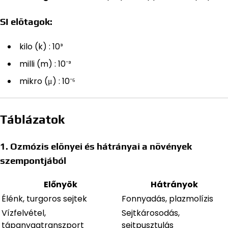
SI előtagok:
kilo (k) : 10³
milli (m) : 10⁻³
mikro (μ) : 10⁻⁶
Táblázatok
1. Ozmózis előnyei és hátrányai a növények
szempontjából
Előnyök
Hátrányok
Élénk, turgoros sejtek
Fonnyadás, plazmolízis
Vízfelvétel,
Sejtkárosodás,
tápanyagtranszport
sejtpusztulás