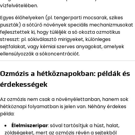
vízfelvételében.
Egyes élőhelyeken (pl. tengerparti mocsarak, szikes
puszták) a sótűrő növények speciális mechanizmusokat
fejlesztettek ki, hogy túléljék a só okozta ozmotikus
stresszt: pl. sókiválasztó mirigyeket, különleges
sejtfalakat, vagy kémiai szerves anyagokat, amelyek
ellensúlyozzák a sókoncentrációt.
Ozmózis a hétköznapokban: példák és
érdekességek
Az ozmózis nem csak a növényélettanban, hanem sok
hétköznapi folyamatban is jelen van. Néhány érdekes
példa:
Élelmiszeripar
: sóval tartósítjuk a húst, halat,
zöldségeket, mert az ozmózis révén a sejtekből