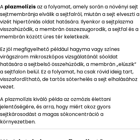
A
plazmolízis
az a folyamat, amely során a növényi sejt
sejtmembránja elválik a sejtfalról, miután a sejt elveszti a
vizét hipertóniás oldat hatására. Ilyenkor a sejtplazma
visszahúzódik, a membrán összezsugorodik, a sejtfal és a
membrán között üres tér keletkezik.
Ez jól megfigyelhető például hagyma vagy színes
virágszirom mikroszkópos vizsgálatánál: sóoldat
hatására a sejtbelső összehúzódik, a membrán „elúszik”
a sejtfalon belül. Ez a folyamat, ha csak rövid ideig tart,
visszafordítható, de tartós sóterhelés a sejt elhalásához
vezet.
A plazmolízis kiváló példa az ozmózis élettani
jelentőségére, és arra, hogy miért okoz gyors
sejtkárosodást a magas sókoncentráció a
környezetben.