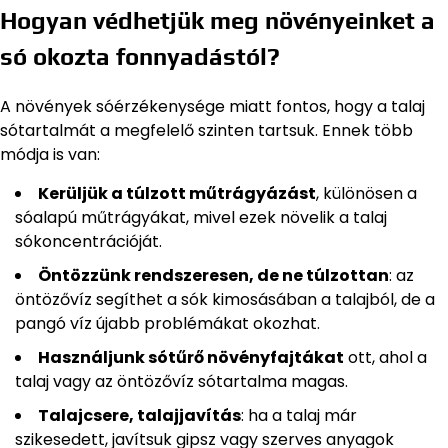
Hogyan védhetjük meg növényeinket a
só okozta fonnyadástól?
A növények sóérzékenysége miatt fontos, hogy a talaj
sótartalmát a megfelelő szinten tartsuk. Ennek több
módja is van:
Kerüljük a túlzott műtrágyázást
, különösen a
sóalapú műtrágyákat, mivel ezek növelik a talaj
sókoncentrációját.
Öntözzünk rendszeresen, de ne túlzottan
: az
öntözővíz segíthet a sók kimosásában a talajból, de a
pangó víz újabb problémákat okozhat.
Használjunk sótűrő növényfajtákat
ott, ahol a
talaj vagy az öntözővíz sótartalma magas.
Talajcsere, talajjavítás
: ha a talaj már
szikesedett, javítsuk gipsz vagy szerves anyagok