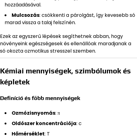
hozzáadásával.
Mulcsozás
: csökkenti a párolgást, így kevesebb só
marad vissza a talaj felszínén.
Ezek az egyszerű lépések segíthetnek abban, hogy
növényeink egészségesek és ellenállóak maradjanak a
só okozta ozmotikus stresszel szemben.
Kémiai mennyiségek, szimbólumok és
képletek
Definíció és főbb mennyiségek
Ozmózisnyomás
: π
Oldószer koncentrációja
: c
Hőmérséklet
: T