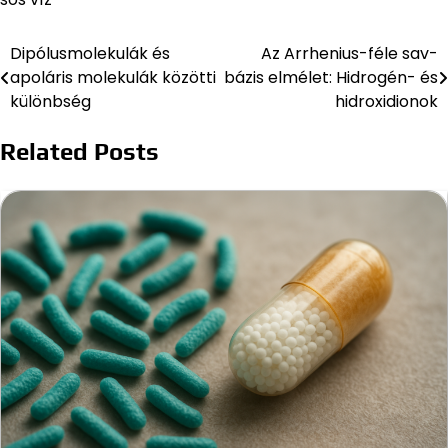
Dipólusmolekulák és
Az Arrhenius-féle sav-
Bejegyzés
apoláris molekulák közötti
bázis elmélet: Hidrogén- és
navigáció
különbség
hidroxidionok
Related Posts