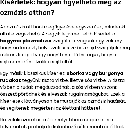
Kísérletek: hogyan figyelhető meg az
ozmózis otthon?
Az ozmózis otthoni megfigyelése egyszerűen, mindenki
által elvégezhető. Az egyik legismertebb kísérlet a
hagyma plazmolízis
vizsgálata: vágjunk egy vékony
hagyma lemezt, helyezzük sós vízbe, majd vizsgáljuk meg
mikroszkóppal vagy nagyítóval. Látni fogjuk, hogy a
sejtmembrán elválik a sejtfaltól.
Egy másik klasszikus kísérlet:
uborka vagy burgonya
rudakat
tegyünk tiszta vízbe, illetve sós vízbe. A tiszta
vízben a rudak megduzzadnak, a sós vízben viszont
összetöpörödnek és elvesztik rugalmasságukat. Ezek a
kísérletek látványosan bemutatják az ozmózis hatását,
és segítenek megérteni az élettani hátteret.
Ha valaki szeretné még mélyebben megismerni a
folyamatot, próbálja ki különböző sókoncentrációkkal,