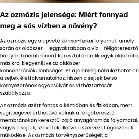
Az ozmózis jelensége: Miért fonnyad
meg a sós vízben a növény?
Az ozmózis egy alapvető kémiai-fizikai folyamat, amely
során az oldószer – leggyakrabban a víz – féligáteresztő
hártyán (membránon) keresztül áramlik egyik oldatról a
másikra, kiegyenlítve az oldószer
koncentrációkülönbségét. Ez a jelenség nélkülözhetetlen
a sejtek életfolyamataihoz, hiszen a sejtek belső
környezetének egyensúlyát és vízháztartását
szabályozza.
Az ozmózis azért fontos a kémiában és fizikában, mert
segítségével érthetővé válnak a féligáteresztő
membránokon keresztül zajló anyagáramlás folyamatai,
vagyis a sejtek, szövetek, illetve a szervezet egészének
működése. Az ozmózis törvényszerűségeit a