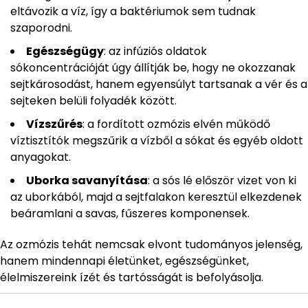
eltávozik a víz, így a baktériumok sem tudnak
szaporodni.
Egészségügy
: az infúziós oldatok
sókoncentrációját úgy állítják be, hogy ne okozzanak
sejtkárosodást, hanem egyensúlyt tartsanak a vér és a
sejteken belüli folyadék között.
Vízszűrés
: a fordított ozmózis elvén működő
víztisztítók megszűrik a vízből a sókat és egyéb oldott
anyagokat.
Uborka savanyítása
: a sós lé először vizet von ki
az uborkából, majd a sejtfalakon keresztül elkezdenek
beáramlani a savas, fűszeres komponensek.
Az ozmózis tehát nemcsak elvont tudományos jelenség,
hanem mindennapi életünket, egészségünket,
élelmiszereink ízét és tartósságát is befolyásolja.