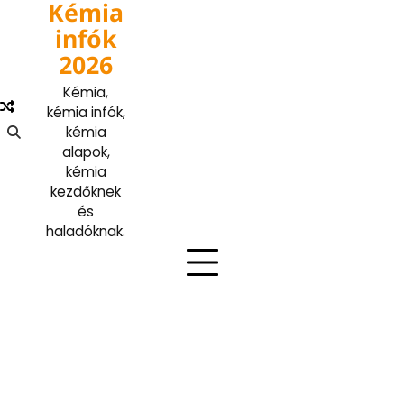
Kémia
Skip
to
infók
content
2026
Kémia,
kémia infók,
kémia
alapok,
kémia
kezdőknek
és
haladóknak.