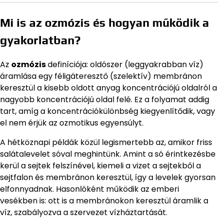
Mi is az ozmózis és hogyan működik a
gyakorlatban?
Az
ozmózis
definíciója: oldószer (leggyakrabban víz)
áramlása egy féligáteresztő (szelektív) membránon
keresztül a kisebb oldott anyag koncentrációjú oldalról a
nagyobb koncentrációjú oldal felé. Ez a folyamat addig
tart, amíg a koncentrációkülönbség kiegyenlítődik, vagy
el nem érjük az ozmotikus egyensúlyt.
A hétköznapi példák közül legismertebb az, amikor friss
salátalevelet sóval meghintünk. Amint a só érintkezésbe
kerül a sejtek felszínével, kiemeli a vizet a sejtekből a
sejtfalon és membránon keresztül, így a levelek gyorsan
elfonnyadnak. Hasonlóként működik az emberi
vesékben is: ott is a membránokon keresztül áramlik a
víz, szabályozva a szervezet vízháztartását.