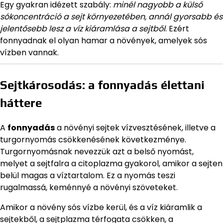
Egy gyakran idézett szabály:
minél nagyobb a külső
sókoncentráció a sejt környezetében, annál gyorsabb és
jelentősebb lesz a víz kiáramlása a sejtből
. Ezért
fonnyadnak el olyan hamar a növények, amelyek sós
vízben vannak.
Sejtkárosodás: a fonnyadás élettani
háttere
A
fonnyadás
a növényi sejtek vízvesztésének, illetve a
turgornyomás csökkenésének következménye.
Turgornyomásnak nevezzük azt a belső nyomást,
melyet a sejtfalra a citoplazma gyakorol, amikor a sejten
belül magas a víztartalom. Ez a nyomás teszi
rugalmassá, keménnyé a növényi szöveteket.
Amikor a növény sós vízbe kerül, és a víz kiáramlik a
sejtekből, a sejtplazma térfogata csökken, a