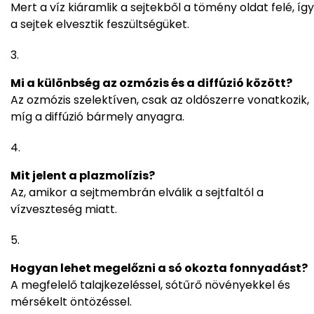
Mert a víz kiáramlik a sejtekből a tömény oldat felé, így
a sejtek elvesztik feszültségüket.
Mi a különbség az ozmózis és a diffúzió között?
Az ozmózis szelektíven, csak az oldószerre vonatkozik,
míg a diffúzió bármely anyagra.
Mit jelent a plazmolízis?
Az, amikor a sejtmembrán elválik a sejtfaltól a
vízveszteség miatt.
Hogyan lehet megelőzni a só okozta fonnyadást?
A megfelelő talajkezeléssel, sótűrő növényekkel és
mérsékelt öntözéssel.