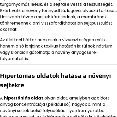
turgornyomás leesik, és a sejtfal elveszti a feszültségét.
Ezért válik a növény fonnyadttá, lógóvá, elveszti tartását.
Hosszabb távon a sejtek károsodnak, a membránok
tönkremennek, ami visszafordíthatatlan sejtpusztulást
okozhat.
Az élettani háttér nem csak a vízveszteségen múlik,
hanem a só ionjainak toxikus hatásán is: túl sok nátrium-
vagy kloridion gátolhatja a növény anyagcsere-
folyamatait is.
Hipertóniás oldatok hatása a növényi
sejtekre
A
hipertóniás oldat
olyan oldat, amelyben az oldott
anyag koncentrációja (például só) nagyobb, mint a
növényi sejtek belső folyadékáé. Ilyen környezetbe
helyezve a sejtet, a víz kiáramlik a sejtből a külső oldatba