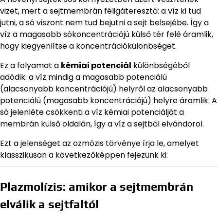
vizet, mert a sejtmembrán féligáteresztő: a víz ki tud
jutni, a só viszont nem tud bejutni a sejt belsejébe. Így a
víz a magasabb sókoncentrációjú külső tér felé áramlik,
hogy kiegyenlítse a koncentrációkülönbséget.
Ez a folyamat a
kémiai potenciál
különbségéből
adódik: a víz mindig a magasabb potenciálú
(alacsonyabb koncentrációjú) helyről az alacsonyabb
potenciálú (magasabb koncentrációjú) helyre áramlik. A
só jelenléte csökkenti a víz kémiai potenciálját a
membrán külső oldalán, így a víz a sejtből elvándorol.
Ezt a jelenséget az ozmózis törvénye írja le, amelyet
klasszikusan a következőképpen fejezünk ki:
Plazmolízis: amikor a sejtmembrán
elválik a sejtfaltól