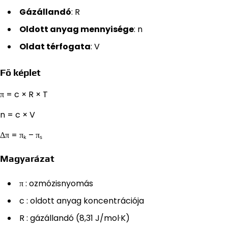
Gázállandó
: R
Oldott anyag mennyisége
: n
Oldat térfogata
: V
Fő képlet
π = c × R × T
n = c × V
Δπ = πₖ – πₛ
Magyarázat
π : ozmózisnyomás
c : oldott anyag koncentrációja
R : gázállandó (8,31 J/mol·K)