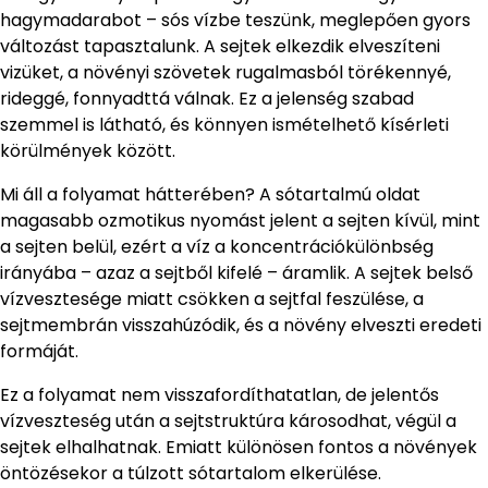
hagymadarabot – sós vízbe teszünk, meglepően gyors
változást tapasztalunk. A sejtek elkezdik elveszíteni
vizüket, a növényi szövetek rugalmasból törékennyé,
rideggé, fonnyadttá válnak. Ez a jelenség szabad
szemmel is látható, és könnyen ismételhető kísérleti
körülmények között.
Mi áll a folyamat hátterében? A sótartalmú oldat
magasabb ozmotikus nyomást jelent a sejten kívül, mint
a sejten belül, ezért a víz a koncentrációkülönbség
irányába – azaz a sejtből kifelé – áramlik. A sejtek belső
vízvesztesége miatt csökken a sejtfal feszülése, a
sejtmembrán visszahúzódik, és a növény elveszti eredeti
formáját.
Ez a folyamat nem visszafordíthatatlan, de jelentős
vízveszteség után a sejtstruktúra károsodhat, végül a
sejtek elhalhatnak. Emiatt különösen fontos a növények
öntözésekor a túlzott sótartalom elkerülése.