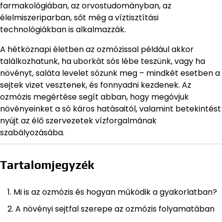
farmakológiában, az orvostudományban, az
élelmiszeriparban, sőt még a víztisztítási
technológiákban is alkalmazzák.
A hétköznapi életben az ozmózissal például akkor
találkozhatunk, ha uborkát sós lébe teszünk, vagy ha
növényt, saláta levelet sózunk meg – mindkét esetben a
sejtek vizet vesztenek, és fonnyadni kezdenek. Az
ozmózis megértése segít abban, hogy megóvjuk
növényeinket a só káros hatásaitól, valamint betekintést
nyújt az élő szervezetek vízforgalmának
szabályozásába.
Tartalomjegyzék
Mi is az ozmózis és hogyan működik a gyakorlatban?
A növényi sejtfal szerepe az ozmózis folyamatában