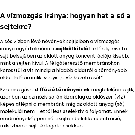
A vízmozgás iránya: hogyan hat a só a
sejtekre?
A sós vízben lévő növények sejtjeiben a vízmozgás
iránya egyértelműen a
sejtből kifelé
történik, mivel a
sejt belsejében az oldott anyag koncentrációja kisebb,
mint a sejten kívül. A féligáteresztő membránokon
keresztül a víz mindig a hígabb oldatról a töményebb
oldat felé áramlik, vagyis „a víz követi a sót”.
Ez a mozgás a
diffúzió törvényeinek
megfelelően zajlik,
azonban az ozmózis során kizárólag az oldószer (víz)
képes átlépni a membránt, míg az oldott anyag (só)
molekulái nem – ettől lesz szelektív a folyamat. Ennek
eredményeképpen nő a sejten belüli koncentráció,
miközben a sejt térfogata csökken.