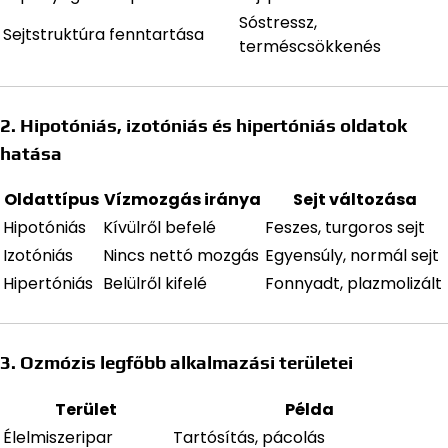
Sóstressz,
Sejtstruktúra fenntartása
terméscsökkenés
2. Hipotóniás, izotóniás és hipertóniás oldatok
hatása
Oldattípus
Vízmozgás iránya
Sejt változása
Hipotóniás
Kívülről befelé
Feszes, turgoros sejt
Izotóniás
Nincs nettó mozgás
Egyensúly, normál sejt
Hipertóniás
Belülről kifelé
Fonnyadt, plazmolizált
3. Ozmózis legfőbb alkalmazási területei
Terület
Példa
Élelmiszeripar
Tartósítás, pácolás