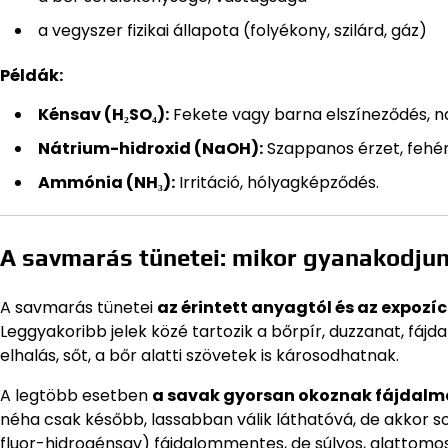
a vegyszer fizikai állapota (folyékony, szilárd, gáz)
Példák:
Kénsav (H₂SO₄):
Fekete vagy barna elszíneződés, n
Nátrium-hidroxid (NaOH):
Szappanos érzet, fehér
Ammónia (NH₃):
Irritáció, hólyagképződés.
A savmarás tünetei: mikor gyanakodju
A savmarás tünetei
az érintett anyagtól és az expozíc
Leggyakoribb jelek közé tartozik a bőrpír, duzzanat, fájd
elhalás, sőt, a bőr alatti szövetek is károsodhatnak.
A legtöbb esetben
a savak gyorsan okoznak fájdalma
néha csak később, lassabban válik láthatóvá, de akkor so
fluor-hidrogénsav) fájdalommentes, de súlyos, alattomo