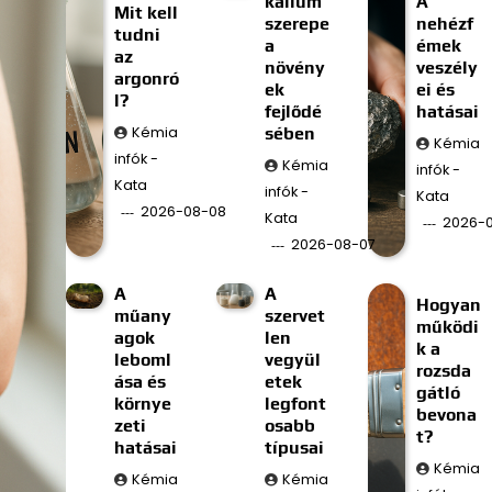
kálium
A
Mit kell
szerepe
nehézf
tudni
a
émek
az
növény
veszély
argonró
ek
ei és
l?
fejlődé
hatásai
Kémia
sében
Kémia
infók -
Kémia
infók -
Kata
infók -
Kata
2026-08-08
Kata
2026-
2026-08-07
A
A
Hogyan
műany
szervet
működi
agok
len
k a
leboml
vegyül
rozsda
ása és
etek
gátló
környe
legfont
bevona
zeti
osabb
t?
hatásai
típusai
Kémia
Kémia
Kémia