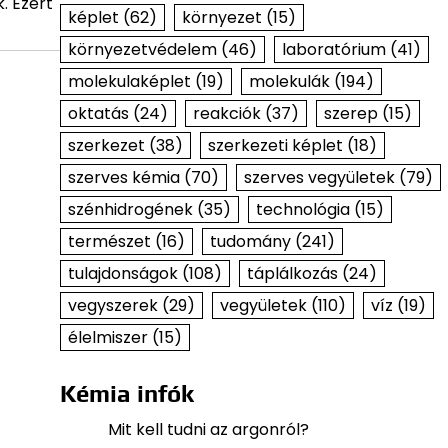
. Ezért
képlet
(62)
környezet
(15)
környezetvédelem
(46)
laboratórium
(41)
molekulaképlet
(19)
molekulák
(194)
oktatás
(24)
reakciók
(37)
szerep
(15)
szerkezet
(38)
szerkezeti képlet
(18)
szerves kémia
(70)
szerves vegyületek
(79)
szénhidrogének
(35)
technológia
(15)
természet
(16)
tudomány
(241)
tulajdonságok
(108)
táplálkozás
(24)
vegyszerek
(29)
vegyületek
(110)
víz
(19)
élelmiszer
(15)
Kémia infók
Mit kell tudni az argonról?