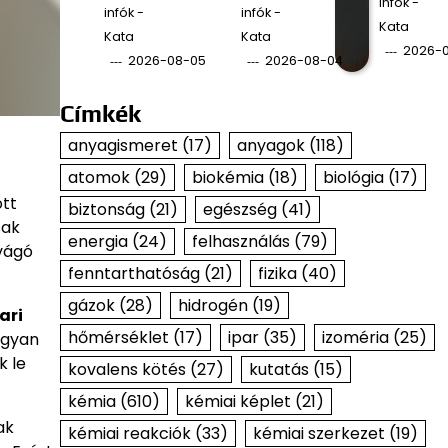
infók -
infók -
infók -
Kata
Kata
Kata
2026-
2026-08-05
2026-08-04
Címkék
anyagismeret
(17)
anyagok
(118)
atomok
(29)
biokémia
(18)
biológia
(17)
ott
biztonság
(21)
egészség
(41)
sak
energia
(24)
felhasználás
(79)
evágó
fenntarthatóság
(21)
fizika
(40)
gázok
(28)
hidrogén
(19)
ari
hőmérséklet
(17)
ipar
(35)
izoméria
(25)
ogyan
k le
kovalens kötés
(27)
kutatás
(15)
kémia
(610)
kémiai képlet
(21)
ak
kémiai reakciók
(33)
kémiai szerkezet
(19)