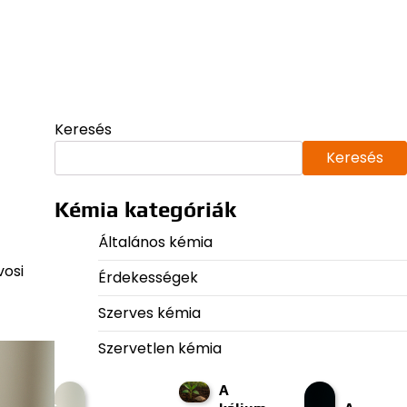
Keresés
Keresés
Kémia kategóriák
Általános kémia
vosi
Érdekességek
Szerves kémia
Szervetlen kémia
A