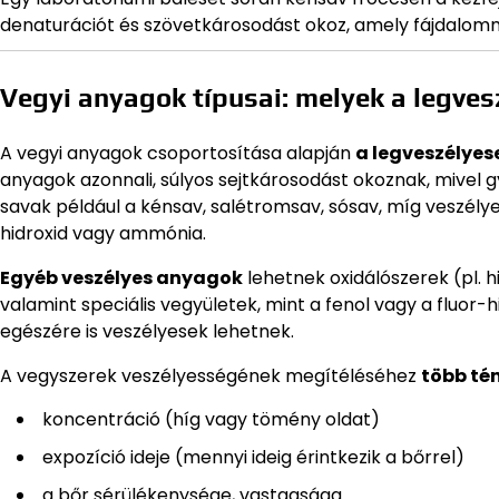
denaturációt és szövetkárosodást okoz, amely fájdalomma
Vegyi anyagok típusai: melyek a legve
A vegyi anyagok csoportosítása alapján
a legveszélyes
anyagok azonnali, súlyos sejtkárosodást okoznak, mivel 
savak például a kénsav, salétromsav, sósav, míg veszélye
hidroxid vagy ammónia.
Egyéb veszélyes anyagok
lehetnek oxidálószerek (pl. h
valamint speciális vegyületek, mint a fenol vagy a fluor
egészére is veszélyesek lehetnek.
A vegyszerek veszélyességének megítéléséhez
több tén
koncentráció (híg vagy tömény oldat)
expozíció ideje (mennyi ideig érintkezik a bőrrel)
a bőr sérülékenysége, vastagsága