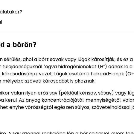
álatakor?
l
ki a bőrön?
sérülés, ahol a bőrt savak vagy lúgok károsítják, és ez a
 tulajdonságuknál fogva hidrogénionokat (H⁺) adnak le a 
ak károsodásához vezet. Lúgok esetén a hidroxid-ionok (OH
n mélyebb szöveti károsodást is okoznak.
ikor valamilyen erős sav (például kénsav, sósav) vagy lú
a kerül. Az anyag koncentrációjától, mennyiségétől, vala
ehet enyhe vörösségtől egészen súlyos, szövetelhalással j
e. A sav azonnal reakcióba lép a bőr sejtjeivel, gyors feh