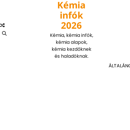
Kémia
Skip
to
infók
content
2026
Kémia, kémia infók,
kémia alapok,
kémia kezdőknek
és haladóknak.
ÁLTALÁN