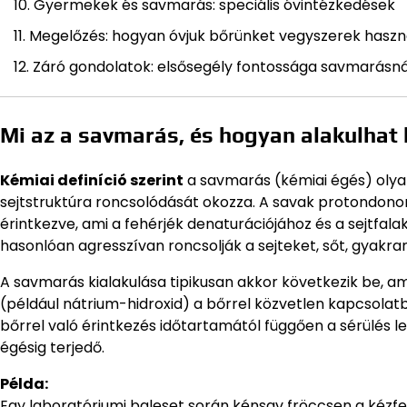
Gyermekek és savmarás: speciális óvintézkedések
Megelőzés: hogyan óvjuk bőrünket vegyszerek haszn
Záró gondolatok: elsősegély fontossága savmarásná
Mi az a savmarás, és hogyan alakulhat 
Kémiai definíció szerint
a savmarás (kémiai égés) olyan 
sejtstruktúra roncsolódását okozza. A savak protondonor
érintkezve, ami a fehérjék denaturációjához és a sejtfal
hasonlóan agresszívan roncsolják a sejteket, sőt, gyakra
A savmarás kialakulása tipikusan akkor következik be, am
(például nátrium-hidroxid) a bőrrel közvetlen kapcsolatb
bőrrel való érintkezés időtartamától függően a sérülés l
égésig terjedő.
Példa:
Egy laboratóriumi baleset során kénsav fröccsen a kézfejr