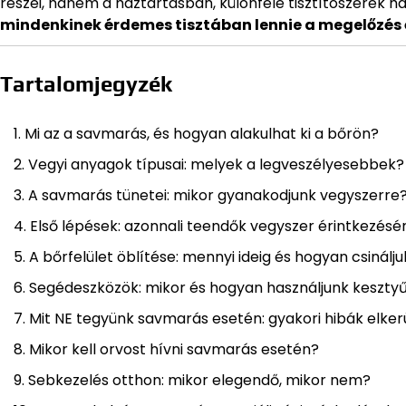
részei, hanem a háztartásban, különféle tisztítószerek h
mindenkinek érdemes tisztában lennie a megelőzés é
Tartalomjegyzék
Mi az a savmarás, és hogyan alakulhat ki a bőrön?
Vegyi anyagok típusai: melyek a legveszélyesebbek?
A savmarás tünetei: mikor gyanakodjunk vegyszerre
Első lépések: azonnali teendők vegyszer érintkezésé
A bőrfelület öblítése: mennyi ideig és hogyan csinálju
Segédeszközök: mikor és hogyan használjunk keszty
Mit NE tegyünk savmarás esetén: gyakori hibák elker
Mikor kell orvost hívni savmarás esetén?
Sebkezelés otthon: mikor elegendő, mikor nem?