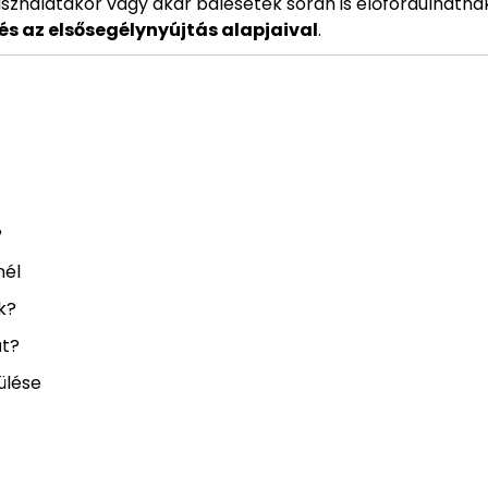
asználatakor vagy akár balesetek során is előfordulhatnak
s az elsősegélynyújtás alapjaival
.
?
nél
k?
űt?
ülése