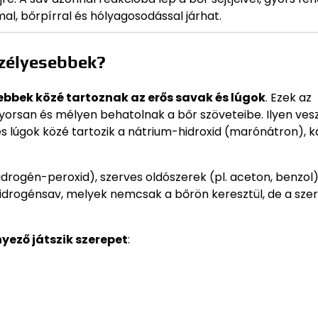
l, bőrpírral és hólyagosodással járhat.
szélyesebbek?
ebbek közé tartoznak az erős savak és lúgok
. Ezek az
gyorsan és mélyen behatolnak a bőr szöveteibe. Ilyen ves
s lúgok közé tartozik a nátrium-hidroxid (marónátron), k
idrogén-peroxid), szerves oldószerek (pl. aceton, benzol)
-hidrogénsav, melyek nemcsak a bőrön keresztül, de a sze
yező játszik szerepet
: