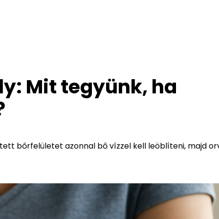
y: Mit tegyünk, ha
?
tt bőrfelületet azonnal bő vízzel kell leöblíteni, majd or