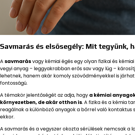
Savmarás és elsősegély: Mit tegyünk, h
A
savmarás
vagy kémiai égés egy olyan fizikai és kémia
vegyi anyag – leggyakrabban erős sav vagy lúg – károsítj
lehetnek, hanem akár komoly szövődményekkel is járhatn
fontosságú.
A témakör jelentőségét az adja, hogy
a kémiai anyagokk
környezetben, de akár otthon is
. A fizika és a kémia
reagálnak a különböző anyagok a bőrrel való kontaktus sor
ekkor.
A savmarás és a vegyszer okozta sérülések nemcsak a 