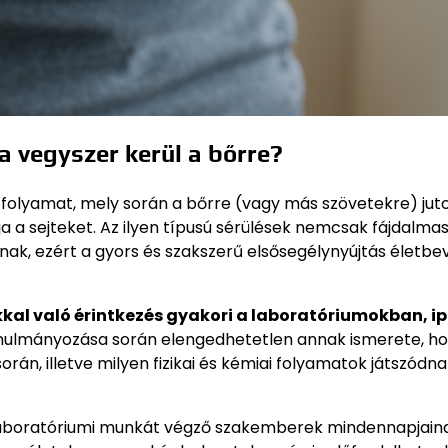
a vegyszer kerül a bőrre?
i folyamat, mely során a bőrre (vagy más szövetekre) jut
a a sejteket. Az ilyen típusú sérülések nemcsak fájdalma
ak, ezért a gyors és szakszerű elsősegélynyújtás életb
al való érintkezés gyakori a laboratóriumokban, ip
 tanulmányozása során elengedhetetlen annak ismerete, h
án, illetve milyen fizikai és kémiai folyamatok játszódna
laboratóriumi munkát végző szakemberek mindennapjain