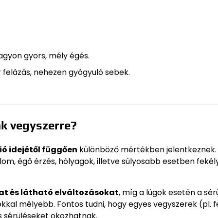
agyon gyors, mély égés.
 felázás, nehezen gyógyuló sebek.
nk vegyszerre?
ió idejétől függően
különböző mértékben jelentkeznek.
alom, égő érzés, hólyagok, illetve súlyosabb esetben fekél
t és látható elváltozásokat
, míg a lúgok esetén a sér
kkal mélyebb. Fontos tudni, hogy egyes vegyszerek (pl. f
s sérüléseket okozhatnak.