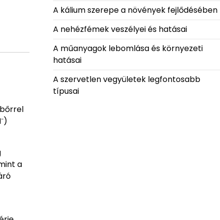
A kálium szerepe a növények fejlődésében
A nehézfémek veszélyei és hatásai
A műanyagok lebomlása és környezeti
hatásai
A szervetlen vegyületek legfontosabb
típusai
bőrrel
⁻)
g
mint a
áró
érje