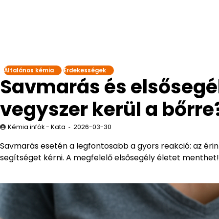
Általános kémia
Érdekességek
Savmarás és elsősegél
vegyszer kerül a bőrre
Kémia infók - Kata
2026-03-30
Savmarás esetén a legfontosabb a gyors reakció: az érinte
segítséget kérni. A megfelelő elsősegély életet menthet!