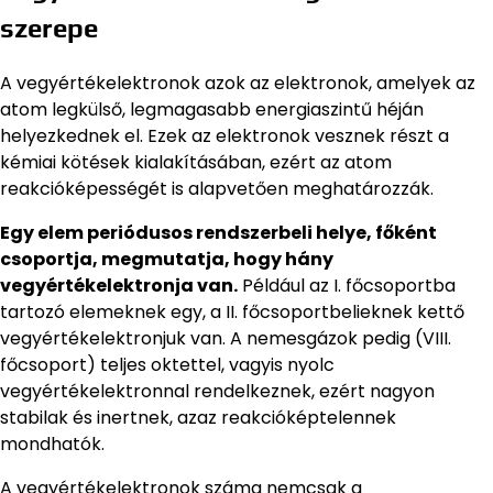
szerepe
A vegyértékelektronok azok az elektronok, amelyek az
atom legkülső, legmagasabb energiaszintű héján
helyezkednek el. Ezek az elektronok vesznek részt a
kémiai kötések kialakításában, ezért az atom
reakcióképességét is alapvetően meghatározzák.
Egy elem periódusos rendszerbeli helye, főként
csoportja, megmutatja, hogy hány
vegyértékelektronja van.
Például az I. főcsoportba
tartozó elemeknek egy, a II. főcsoportbelieknek kettő
vegyértékelektronjuk van. A nemesgázok pedig (VIII.
főcsoport) teljes oktettel, vagyis nyolc
vegyértékelektronnal rendelkeznek, ezért nagyon
stabilak és inertnek, azaz reakcióképtelennek
mondhatók.
A vegyértékelektronok száma nemcsak a