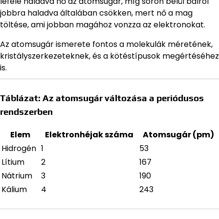
lefelé haladva nő az atomsugár, míg soron belül balról
jobbra haladva általában csökken, mert nő a mag
töltése, ami jobban magához vonzza az elektronokat.
Az atomsugár ismerete fontos a molekulák méretének,
kristályszerkezeteknek, és a kötéstípusok megértéséhez
is.
Táblázat: Az atomsugár változása a periódusos
rendszerben
Elem
Elektronhéjak száma
Atomsugár (pm)
Hidrogén
1
53
Lítium
2
167
Nátrium
3
190
Kálium
4
243