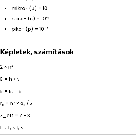
mikro- (µ) = 10⁻⁶
nano- (n) = 10⁻⁹
piko- (p) = 10⁻¹²
Képletek, számítások
2 × n²
E = h × ν
E = E₂ − E₁
rₙ = n² × a₀ / Z
Z_eff = Z − S
I₁ < I₂ < I₃ < …