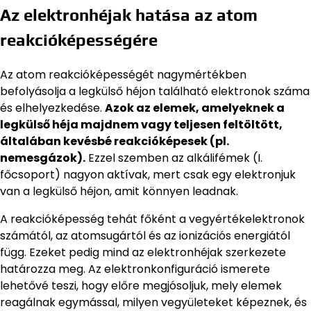
Az elektronhéjak hatása az atom
reakcióképességére
Az atom reakcióképességét nagymértékben
befolyásolja a legkülső héjon található elektronok száma
és elhelyezkedése.
Azok az elemek, amelyeknek a
legkülső héja majdnem vagy teljesen feltöltött,
általában kevésbé reakcióképesek (pl.
nemesgázok).
Ezzel szemben az alkálifémek (I.
főcsoport) nagyon aktívak, mert csak egy elektronjuk
van a legkülső héjon, amit könnyen leadnak.
A reakcióképesség tehát főként a vegyértékelektronok
számától, az atomsugártól és az ionizációs energiától
függ. Ezeket pedig mind az elektronhéjak szerkezete
határozza meg. Az elektronkonfiguráció ismerete
lehetővé teszi, hogy előre megjósoljuk, mely elemek
reagálnak egymással, milyen vegyületeket képeznek, és