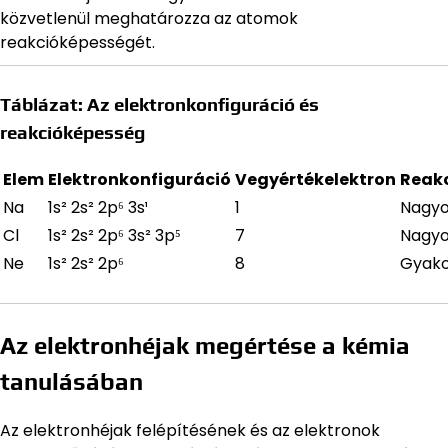
közvetlenül meghatározza az atomok
reakcióképességét.
Táblázat: Az elektronkonfiguráció és
reakcióképesség
Elem
Elektronkonfiguráció
Vegyértékelektron
Reak
Na
1s² 2s² 2p⁶ 3s¹
1
Nagyo
Cl
1s² 2s² 2p⁶ 3s² 3p⁵
7
Nagyo
Ne
1s² 2s² 2p⁶
8
Gyakor
Az elektronhéjak megértése a kémia
tanulásában
Az elektronhéjak felépítésének és az elektronok