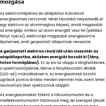
mozgása
Az elektronhéjakhoz és alhéjakhoz különböző
energiaszintek tartoznak. Minél távolabb helyezkedik el
egy elektron az atommaghoz képest, annál magasabb
az energiája. Amikor az atom energiát vesz fel (például
fényt nyel el), elektronjai magasabb energiaszintre
léphetnek, amit gerjesztett állapotnak nevezünk.
A gerjesztett elektron rövid idő után visszatér az
alapállapotba, eközben energiát bocsát ki (fény,
foton formájában).
Ez az elv az alapja a lángfestésnek,
a spektroszkópiának, illetve a fénykibocsátó diódák
(LED-ek) működésének is. Az energiaszintek közötti
ugrások pontos értéke minden elemnél más, ezért lehet
azonosítani őket spektrumuk alapján.
Az energiaszinteket főként a főkvantumszám és a
mellékkvantumszám határozza meg, de szerepet játszik