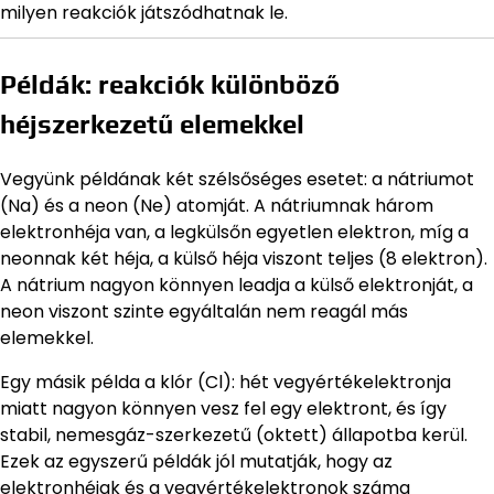
milyen reakciók játszódhatnak le.
Példák: reakciók különböző
héjszerkezetű elemekkel
Vegyünk példának két szélsőséges esetet: a nátriumot
(Na) és a neon (Ne) atomját. A nátriumnak három
elektronhéja van, a legkülsőn egyetlen elektron, míg a
neonnak két héja, a külső héja viszont teljes (8 elektron).
A nátrium nagyon könnyen leadja a külső elektronját, a
neon viszont szinte egyáltalán nem reagál más
elemekkel.
Egy másik példa a klór (Cl): hét vegyértékelektronja
miatt nagyon könnyen vesz fel egy elektront, és így
stabil, nemesgáz-szerkezetű (oktett) állapotba kerül.
Ezek az egyszerű példák jól mutatják, hogy az
elektronhéjak és a vegyértékelektronok száma