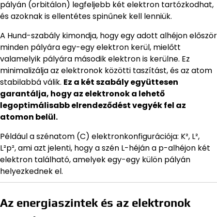
pályán (orbitálon) legfeljebb két elektron tartózkodhat,
és azoknak is ellentétes spinűnek kell lenniük.
A Hund-szabály kimondja, hogy egy adott alhéjon először
minden pályára egy-egy elektron kerül, mielőtt
valamelyik pályára második elektron is kerülne. Ez
minimalizálja az elektronok közötti taszítást, és az atom
stabilabbá válik.
Ez a két szabály együttesen
garantálja, hogy az elektronok a lehető
legoptimálisabb elrendeződést vegyék fel az
atomon belül.
Például a szénatom (C) elektronkonfigurációja: K², L²,
L²p², ami azt jelenti, hogy a szén L-héján a p-alhéjon két
elektron található, amelyek egy-egy külön pályán
helyezkednek el.
Az energiaszintek és az elektronok