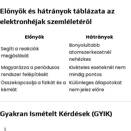
Előnyök és hátrányok táblázata az
elektronhéjak szemléletéről
Előnyök
Hátrányok
Bonyolultabb
Segíti a reakciók
atomszerkezetnél
megjóslását
nehézkes
Magyarázza a periódusos
Kivételes eseteknél nem
rendszer felépítését
mindig pontos
Összekapcsolja a fizikát és a
Különleges állapotokat
kémiát
nem jelez előre
Gyakran Ismételt Kérdések (GYIK)