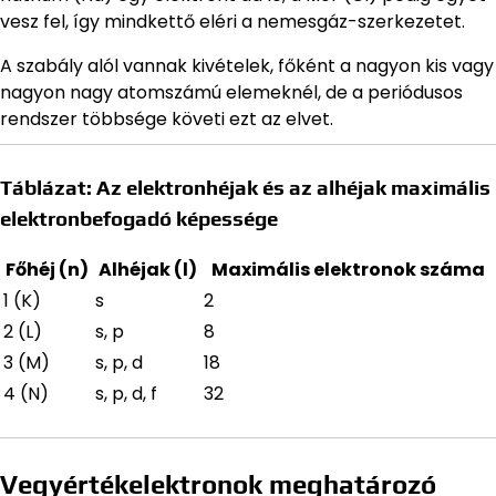
vesz fel, így mindkettő eléri a nemesgáz-szerkezetet.
A szabály alól vannak kivételek, főként a nagyon kis vagy
nagyon nagy atomszámú elemeknél, de a periódusos
rendszer többsége követi ezt az elvet.
Táblázat: Az elektronhéjak és az alhéjak maximális
elektronbefogadó képessége
Főhéj (n)
Alhéjak (l)
Maximális elektronok száma
1 (K)
s
2
2 (L)
s, p
8
3 (M)
s, p, d
18
4 (N)
s, p, d, f
32
Vegyértékelektronok meghatározó