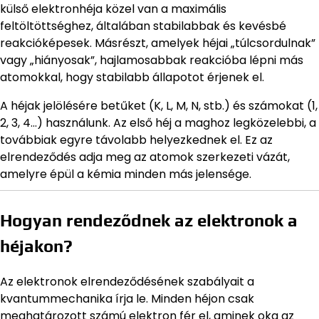
külső elektronhéja közel van a maximális
feltöltöttséghez, általában stabilabbak és kevésbé
reakcióképesek. Másrészt, amelyek héjai „túlcsordulnak”
vagy „hiányosak”, hajlamosabbak reakcióba lépni más
atomokkal, hogy stabilabb állapotot érjenek el.
A héjak jelölésére betűket (K, L, M, N, stb.) és számokat (1,
2, 3, 4…) használunk. Az első héj a maghoz legközelebbi, a
továbbiak egyre távolabb helyezkednek el. Ez az
elrendeződés adja meg az atomok szerkezeti vázát,
amelyre épül a kémia minden más jelensége.
Hogyan rendeződnek az elektronok a
héjakon?
Az elektronok elrendeződésének szabályait a
kvantummechanika írja le. Minden héjon csak
meghatározott számú elektron fér el, aminek oka az