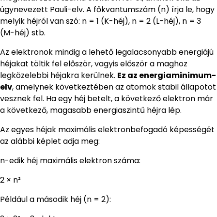
úgynevezett Pauli-elv. A főkvantumszám (n) írja le, hogy
melyik héjról van szó: n = 1 (K-héj), n = 2 (L-héj), n = 3
(M-héj) stb.
Az elektronok mindig a lehető legalacsonyabb energiájú
héjakat töltik fel először, vagyis először a maghoz
legközelebbi héjakra kerülnek.
Ez az energiaminimum-
elv
, amelynek következtében az atomok stabil állapotot
vesznek fel. Ha egy héj betelt, a következő elektron már
a következő, magasabb energiaszintű héjra lép.
Az egyes héjak maximális elektronbefogadó képességét
az alábbi képlet adja meg:
n-edik héj maximális elektron száma:
2 × n²
Például a második héj (n = 2):