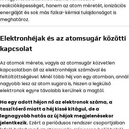
reakcióképességet, hanem az atom méretét, ionizációs
energiáját és sok más fizikai-kémiai tulajdonságot is
meghatároz.
Elektronhéjak és az atomsugár közötti
kapcsolat
Az atomok mérete, vagyis az atomsugár közvetlen
kapcsolatban áll az elektronhéjak számával és
feltöltöttségével. Minél több héj van egy atomban, annál
nagyobb lesz az atom sugara is, hiszen a legkülső
elektronok egyre távolabb kerülnek a magtól.
Ha egy adott héjon nő az elektronok száma, a
taszítóerő miatt a héj kissé kitágul, de a
legnagyobb hatás az új héjak megjelenésekor
jelentkezik.
Ezért a periódusos rendszer csoportjaiban