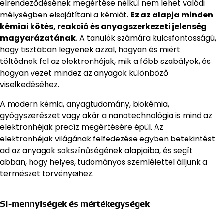
elrendeződésének megértése nélkül nem lehet valódi
mélységben elsajátítani a kémiát.
Ez az alapja minden
kémiai kötés, reakció és anyagszerkezeti jelenség
magyarázatának.
A tanulók számára kulcsfontosságú,
hogy tisztában legyenek azzal, hogyan és miért
töltődnek fel az elektronhéjak, mik a főbb szabályok, és
hogyan vezet mindez az anyagok különböző
viselkedéséhez.
A modern kémia, anyagtudomány, biokémia,
gyógyszerészet vagy akár a nanotechnológia is mind az
elektronhéjak precíz megértésére épül. Az
elektronhéjak világának felfedezése egyben betekintést
ad az anyagok sokszínűségének alapjaiba, és segít
abban, hogy helyes, tudományos szemlélettel álljunk a
természet törvényeihez.
SI-mennyiségek és mértékegységek