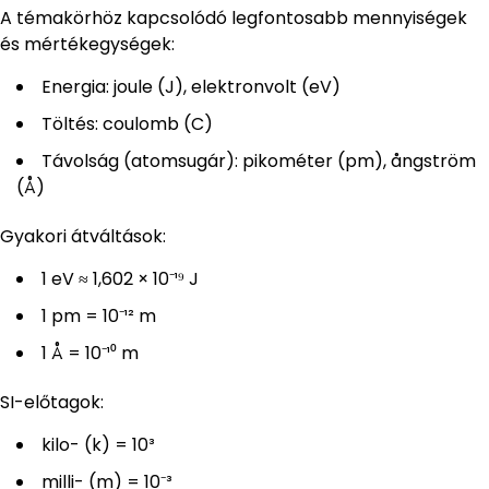
A témakörhöz kapcsolódó legfontosabb mennyiségek
és mértékegységek:
Energia: joule (J), elektronvolt (eV)
Töltés: coulomb (C)
Távolság (atomsugár): pikométer (pm), ångström
(Å)
Gyakori átváltások:
1 eV ≈ 1,602 × 10⁻¹⁹ J
1 pm = 10⁻¹² m
1 Å = 10⁻¹⁰ m
SI-előtagok:
kilo- (k) = 10³
milli- (m) = 10⁻³