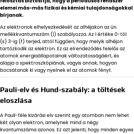
felosztás biztosítja, hogy a periódusos rendszer
elemei más-más fizikai és kémiai tulajdonságokkal
bírjanak.
Az elektronok elhelyezkedését az alhéjakon az ún.
mellékkvantumszám (l) szabályozza. Az l értéke 0-tól
(s) 3-ig (f) terjed, attól függően, hogy melyik alhéjon
tartózkodik az elektron. Ez az elrendeződés felelős az
atomok energiaállapotainak változatosságáért, és
alapja a spektroszkópiának, vagyis annak, hogyan
bocsátanak ki vagy nyelnek el az atomok fényt.
Pauli-elv és Hund-szabály: a töltések
eloszlása
A Pauli-féle kizárási elv szerint egy atomban nem lehet
két olyan elektron, amelynek mind a négy
kvantumszáma azonos. Ez azt jelenti, hogy minden egyes