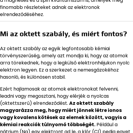
a mágneses és a spin kvantumszám is, amelyek még
finomabb részleteket adnak az elektronok
elrendeződéséhez.
Mi az oktett szabály, és miért fontos?
Az oktett szabály az egyik legfontosabb kémiai
törvényszerűség, amely azt mondja ki, hogy az atomok
arra törekednek, hogy a legkülső elektronhéjukon nyolc
elektron legyen. Ez a szerkezet a nemesgázokéhoz
hasonló, és különösen stabil.
Ezért hajlamosak az atomok elektronokat felvenni,
leadni vagy megosztani, hogy elérjék a nyolcas
(oktettszerű) elrendeződést.
Az oktett szabály
magyarázza meg, hogy miért jönnek létre ionos
vagy kovalens kötések az elemek között, vagyis a
kémiai reakciók túlnyomó többségét.
Például a
nátrium (Na) egy elektront ad le, a klór (Cl) pedig egyet