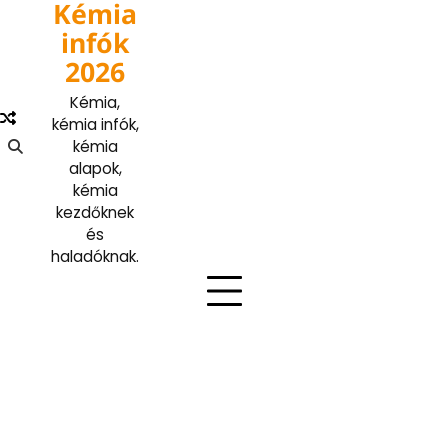
Kémia
Skip
to
infók
content
2026
Kémia,
kémia infók,
kémia
alapok,
kémia
kezdőknek
és
haladóknak.