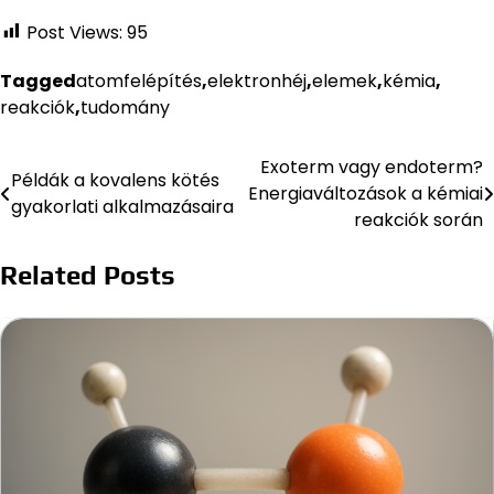
Post Views:
95
Tagged
atomfelépítés
,
elektronhéj
,
elemek
,
kémia
,
reakciók
,
tudomány
Exoterm vagy endoterm?
Bejegyzés
Példák a kovalens kötés
Energiaváltozások a kémiai
gyakorlati alkalmazásaira
navigáció
reakciók során
Related Posts