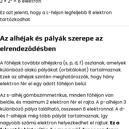
2 × 2² = 8 elektron
Ez azt jelenti, hogy a L-héjon legfeljebb 8 elektron
tartózkodhat.
Az alhéjak és pályák szerepe az
elrendeződésben
A főhéjak további alhéjakra (s, p, d, f) oszlanak, amelyek
különböző alakú pályákat (orbitálokat) tartalmaznak.
Ezek az alhéjak szintén meghatározzák, hogy hány
elektron fér el egy adott főhéjon belül.
Az s-alhéj gömbszimmetrikus, minden főhéjon van
belőle, és maximum 2 elektron fér el rajta. A p-alhéjon 3
különböző pálya található, összesen 6 elektronnal. A d-
és f-alhéjak még több pályát tartalmaznak, így
nagyobb számú elektron helyezkedhet el rajtuk.
Ez a