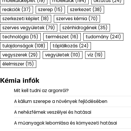
molekulaképlet
(19)
molekulák
(194)
oktatás
(24)
reakciók
(37)
szerep
(15)
szerkezet
(38)
szerkezeti képlet
(18)
szerves kémia
(70)
szerves vegyületek
(79)
szénhidrogének
(35)
technológia
(15)
természet
(16)
tudomány
(241)
tulajdonságok
(108)
táplálkozás
(24)
vegyszerek
(29)
vegyületek
(110)
víz
(19)
élelmiszer
(15)
Kémia infók
Mit kell tudni az argonról?
A kálium szerepe a növények fejlődésében
A nehézfémek veszélyei és hatásai
A műanyagok lebomlása és környezeti hatásai