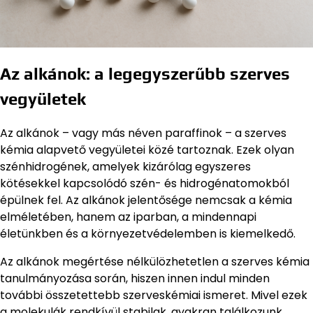
Az alkánok: a legegyszerűbb szerves
vegyületek
Az alkánok – vagy más néven paraffinok – a szerves
kémia alapvető vegyületei közé tartoznak. Ezek olyan
szénhidrogének, amelyek kizárólag egyszeres
kötésekkel kapcsolódó szén- és hidrogénatomokból
épülnek fel. Az alkánok jelentősége nemcsak a kémia
elméletében, hanem az iparban, a mindennapi
életünkben és a környezetvédelemben is kiemelkedő.
Az alkánok megértése nélkülözhetetlen a szerves kémia
tanulmányozása során, hiszen innen indul minden
további összetettebb szerveskémiai ismeret. Mivel ezek
a molekulák rendkívül stabilak, gyakran találkozunk