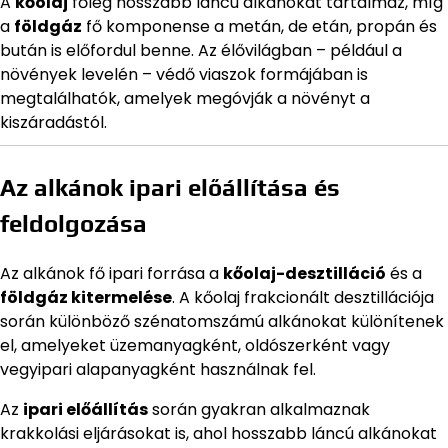
A
kőolaj
főleg hosszabb láncú alkánokat tartalmaz, míg
a
földgáz
fő komponense a metán, de etán, propán és
bután is előfordul benne. Az élővilágban – például a
növények levelén – védő viaszok formájában is
megtalálhatók, amelyek megóvják a növényt a
kiszáradástól.
Az alkánok ipari előállítása és
feldolgozása
Az alkánok fő ipari forrása a
kőolaj-desztilláció
és a
földgáz kitermelése
. A kőolaj frakcionált desztillációja
során különböző szénatomszámú alkánokat különítenek
el, amelyeket üzemanyagként, oldószerként vagy
vegyipari alapanyagként használnak fel.
Az
ipari előállítás
során gyakran alkalmaznak
krakkolási eljárásokat is, ahol hosszabb láncú alkánokat