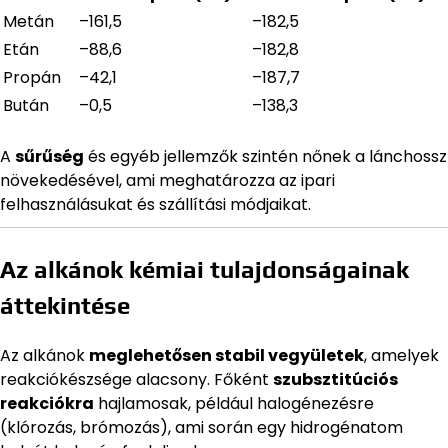
Metán
–161,5
–182,5
Etán
–88,6
–182,8
Propán
–42,1
–187,7
Bután
–0,5
–138,3
A
sűrűség
és egyéb jellemzők szintén nőnek a lánchossz
növekedésével, ami meghatározza az ipari
felhasználásukat és szállítási módjaikat.
Az alkánok kémiai tulajdonságainak
áttekintése
Az alkánok
meglehetősen stabil vegyületek
, amelyek
reakciókészsége alacsony. Főként
szubsztitúciós
reakciókra
hajlamosak, például halogénezésre
(klórozás, brómozás), ami során egy hidrogénatom