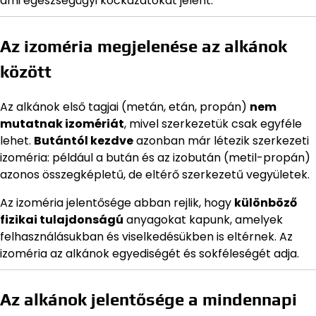
ami egészségügyi kockázatokat jelent.
Az izoméria megjelenése az alkánok
között
Az alkánok első tagjai (metán, etán, propán)
nem
mutatnak izomériát
, mivel szerkezetük csak egyféle
lehet.
Butántól kezdve
azonban már létezik szerkezeti
izoméria: például a bután és az izobután (metil-propán)
azonos összegképletű, de eltérő szerkezetű vegyületek.
Az izoméria jelentősége abban rejlik, hogy
különböző
fizikai tulajdonságú
anyagokat kapunk, amelyek
felhasználásukban és viselkedésükben is eltérnek. Az
izoméria az alkánok egyediségét és sokféleségét adja.
Az alkánok jelentősége a mindennapi