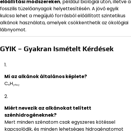
előállítási módszereken
, például biológiai úton, illetve a
fosszilis tüzelőanyagok helyettesítésén. A jövő egyik
kulcsa lehet a megújuló forrásból előállított szintetikus
alkánok használata, amelyek csökkenthetik az ökológiai
lábnyomot.
GYIK – Gyakran Ismételt Kérdések
Mi az alkánok általános képlete?
CₙH₂ₙ₊₂
Miért nevezik az alkánokat telített
szénhidrogéneknek?
Mert minden szénatom csak egyszeres kötéssel
kapcsolódik, és minden lehetséges hidrogénatomot