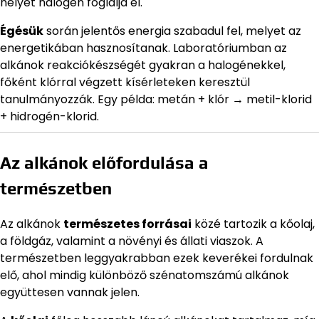
helyét halogén foglalja el.
Égésük
során jelentős energia szabadul fel, melyet az
energetikában hasznosítanak. Laboratóriumban az
alkánok reakciókészségét gyakran a halogénekkel,
főként klórral végzett kísérleteken keresztül
tanulmányozzák. Egy példa: metán + klór → metil-klorid
+ hidrogén-klorid.
Az alkánok előfordulása a
természetben
Az alkánok
természetes forrásai
közé tartozik a kőolaj,
a földgáz, valamint a növényi és állati viaszok. A
természetben leggyakrabban ezek keverékei fordulnak
elő, ahol mindig különböző szénatomszámú alkánok
együttesen vannak jelen.