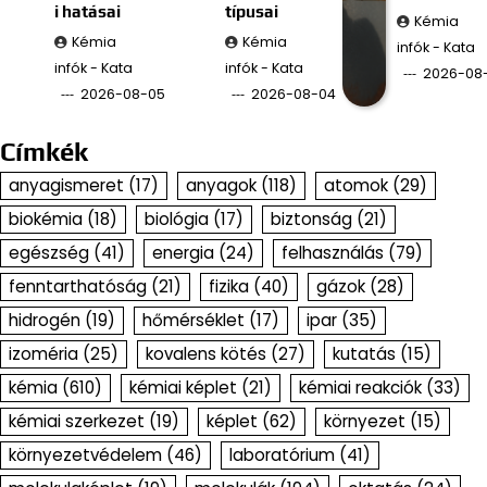
i hatásai
típusai
Kémia
Kémia
Kémia
infók - Kata
infók - Kata
infók - Kata
2026-08
2026-08-05
2026-08-04
Címkék
anyagismeret
(17)
anyagok
(118)
atomok
(29)
biokémia
(18)
biológia
(17)
biztonság
(21)
egészség
(41)
energia
(24)
felhasználás
(79)
fenntarthatóság
(21)
fizika
(40)
gázok
(28)
hidrogén
(19)
hőmérséklet
(17)
ipar
(35)
izoméria
(25)
kovalens kötés
(27)
kutatás
(15)
kémia
(610)
kémiai képlet
(21)
kémiai reakciók
(33)
kémiai szerkezet
(19)
képlet
(62)
környezet
(15)
környezetvédelem
(46)
laboratórium
(41)