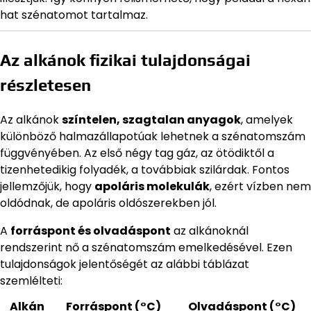
hat szénatomot tartalmaz.
Az alkánok fizikai tulajdonságai
részletesen
Az alkánok
színtelen, szagtalan anyagok
, amelyek
különböző halmazállapotúak lehetnek a szénatomszám
függvényében. Az első négy tag gáz, az ötödiktől a
tizenhetedikig folyadék, a továbbiak szilárdak. Fontos
jellemzőjük, hogy
apoláris molekulák
, ezért vízben nem
oldódnak, de apoláris oldószerekben jól.
A
forráspont és olvadáspont
az alkánoknál
rendszerint nő a szénatomszám emelkedésével. Ezen
tulajdonságok jelentőségét az alábbi táblázat
szemlélteti:
Alkán
Forráspont (°C)
Olvadáspont (°C)