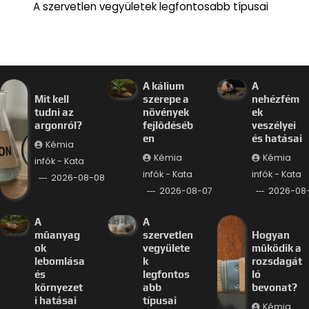
A szervetlen vegyületek legfontosabb típusai
A kálium
A
Mit kell
szerepe a
nehézfém
tudni az
növények
ek
argonról?
fejlődéséb
veszélyei
en
és hatásai
Kémia
Kémia
Kémia
infók - Kata
infók - Kata
infók - Kata
2026-08-08
2026-08-07
2026-08
A
A
műanyag
szervetlen
Hogyan
ok
vegyülete
működik a
lebomlása
k
rozsdagát
és
legfontos
ló
környezet
abb
bevonat?
i hatásai
típusai
Kémia