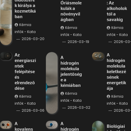
Óriásmole
: Az
k királya a
kulák a
alkoholok
kozmetiká
növényvil
tól a
ban
ágban
savakig
Kémia
Kémia
Kémia
infók - Kata
infók - Kata
infók - Kata
2026-03-20
2026-03-19
2026-03-
Az
A
A
energiaszi
hidrogén
hidrogén
ntek
molekula
molekula
felépítése
keletkezé
jelentőség
és
sének
e a
elrendező
energetik
kémiában
dése
ája
Kémia
Kémia
Kémia
infók - Kata
infók - Kata
infók - Kata
2026-03-02
2026-03-06
2026-03
A
A
Biológiai
kovalens
hidrogén