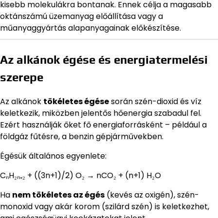
kisebb molekulákra bontanak. Ennek célja a magasabb
oktánszámú üzemanyag előállítása vagy a
műanyaggyártás alapanyagainak előkészítése.
Az alkánok égése és energiatermelési
szerepe
Az alkánok
tökéletes égése
során szén-dioxid és víz
keletkezik, miközben jelentős hőenergia szabadul fel.
Ezért használják őket fő energiaforrásként – például a
földgáz fűtésre, a benzin gépjárművekben.
Égésük általános egyenlete:
CₙH₂ₙ₊₂ + ((3n+1)/2) O₂ → nCO₂ + (n+1) H₂O
Ha
nem tökéletes az égés
(kevés az oxigén), szén-
monoxid vagy akár korom (szilárd szén) is keletkezhet,