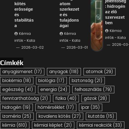
jelentőség
kötés
atom
: hidrogén
erőssége
szerkezet
az élő
és
e és
szervezet
stabilitás
tulajdons
ben
a
ágai
Kémia
Kémia
Kémia
infók - Kata
infók - Kata
infók - Kata
2026-03-
2026-03-02
2026-03-01
Címkék
anyagismeret
(17)
anyagok
(118)
atomok
(29)
biokémia
(18)
biológia
(17)
biztonság
(21)
egészség
(41)
energia
(24)
felhasználás
(79)
fenntarthatóság
(21)
fizika
(40)
gázok
(28)
hidrogén
(19)
hőmérséklet
(17)
ipar
(35)
izoméria
(25)
kovalens kötés
(27)
kutatás
(15)
kémia
(610)
kémiai képlet
(21)
kémiai reakciók
(33)