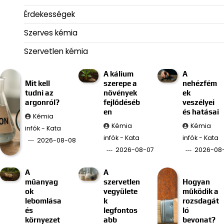
Érdekességek
Szerves kémia
Szervetlen kémia
A kálium
A
Mit kell
szerepe a
nehézfém
tudni az
növények
ek
argonról?
fejlődéséb
veszélyei
en
és hatásai
Kémia
Kémia
Kémia
infók - Kata
infók - Kata
infók - Kata
2026-08-08
2026-08-07
2026-08
A
A
műanyag
szervetlen
Hogyan
ok
vegyülete
működik a
lebomlása
k
rozsdagát
és
legfontos
ló
környezet
abb
bevonat?