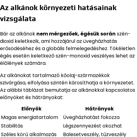
Az alkánok környezeti hatásainak
vizsgálata
Bár az alkánok
nem mérgezőek, égésük során
szén-
dioxid keletkezik, ami hozzájárul az üvegházhatás
erősödéséhez és a globális felmelegedéshez. Tökéletlen
égés esetén keletkező szén-monoxid veszélyes lehet az
élőlények számára.
Az alkánokat tartalmazó kőolaj-származékok
szivárgása, elfolyása szintén károsíthatja a környezetet.
Az alábbi táblázat bemutatja az alkánokkal kapcsolatos
előnyöket és hátrányokat:
Előnyök
Hátrányok
Magas energiatartalom
Üvegházhatást fokozza
Stabilitás
Légszennyezést okozhat
Széles körű alkalmazás
Balesetveszély, tűzveszély