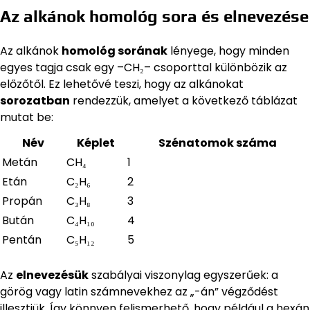
Az alkánok homológ sora és elnevezése
Az alkánok
homológ sorának
lényege, hogy minden
egyes tagja csak egy –CH₂– csoporttal különbözik az
előzőtől. Ez lehetővé teszi, hogy az alkánokat
sorozatban
rendezzük, amelyet a következő táblázat
mutat be:
Név
Képlet
Szénatomok száma
Metán
CH₄
1
Etán
C₂H₆
2
Propán
C₃H₈
3
Bután
C₄H₁₀
4
Pentán
C₅H₁₂
5
Az
elnevezésük
szabályai viszonylag egyszerűek: a
görög vagy latin számnevekhez az „-án” végződést
illesztjük. Így könnyen felismerhető, hogy például a hexán