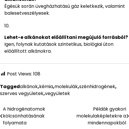
Égésük során üvegházhatású gáz keletkezik, valamint
balesetveszélyesek.
Lehet-e alkánokat előállítani megújuló forrásból?
Igen, folynak kutatások szintetikus, biológiai úton
előállított alkánokra.
Post Views:
108
Tagged
alkánok
,
kémia
,
molekulák
,
szénhidrogének
,
szerves vegyületek
,
vegyületek
A hidrogénatomok
Példák gyakori
Bejegyzés
kölcsönhatásának
molekulaképletekre a
navigáció
folyamata
mindennapokból