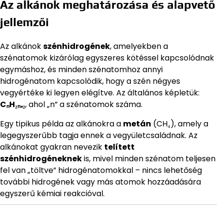
Az alkánok meghatározása és alapvető
jellemzői
Az alkánok
szénhidrogének
, amelyekben a
szénatomok kizárólag egyszeres kötéssel kapcsolódnak
egymáshoz, és minden szénatomhoz annyi
hidrogénatom kapcsolódik, hogy a szén négyes
vegyértéke ki legyen elégítve. Az általános képletük:
CₙH₂ₙ₊₂
, ahol „n” a szénatomok száma.
Egy tipikus példa az alkánokra a
metán
(CH₄), amely a
legegyszerűbb tagja ennek a vegyületcsaládnak. Az
alkánokat gyakran nevezik
telített
szénhidrogéneknek
is, mivel minden szénatom teljesen
fel van „töltve” hidrogénatomokkal – nincs lehetőség
további hidrogének vagy más atomok hozzáadására
egyszerű kémiai reakcióval.