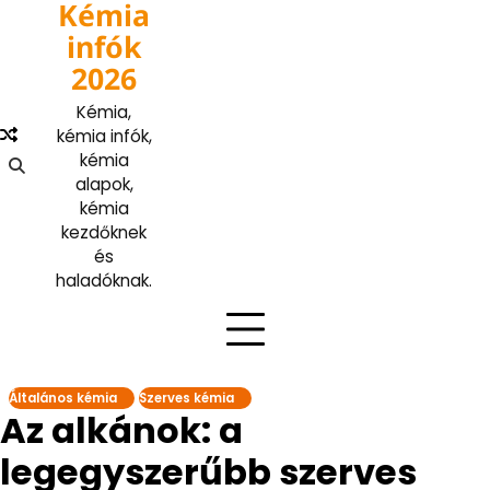
Kémia
Skip
to
infók
content
2026
Kémia,
kémia infók,
kémia
alapok,
kémia
kezdőknek
és
haladóknak.
Általános kémia
Szerves kémia
Az alkánok: a
legegyszerűbb szerves