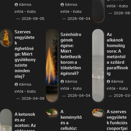
Kémia
Kémia
infók - Kata
infók - Kata
infók - Kata
2026-08
2026-08-05
2026-08-04
Szerves
Szénhidro
Az
vegyülete
gének
alkánok
k
égése:
homológ
éghetősé
Miért
sora: A
ge: Miért
keletkezik
metántól
gyúlékony
korom a
a szilárd
szinte
tökéletlen
paraffinok
minden
égésnél?
ig
olaj?
Kémia
Kémia
Kémia
infók - Kata
infók - Kata
infók - Kata
2026-04-04
2026-03-
2026-04-09
A
A szerves
A ketonok
keményítő
vegyülete
és az
és a
k funkciós
aceton: Az
cellulóz:
csoportjai
oldószere