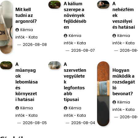
A kálium
A
Mit kell
szerepe a
nehézfém
tudni az
növények
ek
argonról?
fejlődéséb
veszélyei
en
és hatásai
Kémia
Kémia
Kémia
infók - Kata
infók - Kata
infók - Kata
2026-08-08
2026-08-07
2026-08
A
A
műanyag
szervetlen
Hogyan
ok
vegyülete
működik a
lebomlása
k
rozsdagát
és
legfontos
ló
környezet
abb
bevonat?
i hatásai
típusai
Kémia
Kémia
Kémia
infók - Kata
infók - Kata
infók - Kata
2026-08
2026-08-05
2026-08-04