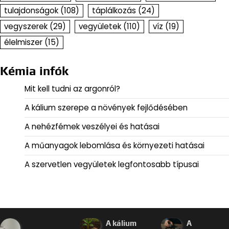
tulajdonságok
(108)
táplálkozás
(24)
vegyszerek
(29)
vegyületek
(110)
víz
(19)
élelmiszer
(15)
Kémia infók
Mit kell tudni az argonról?
A kálium szerepe a növények fejlődésében
A nehézfémek veszélyei és hatásai
A műanyagok lebomlása és környezeti hatásai
A szervetlen vegyületek legfontosabb típusai
A kálium
A