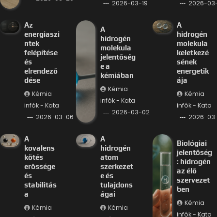
2026-03-19
2026-03-
Az
A
A
energiaszi
hidrogén
hidrogén
ntek
molekula
molekula
felépítése
keletkezé
jelentőség
és
sének
e a
elrendező
energetik
kémiában
dése
ája
Kémia
Kémia
Kémia
infók - Kata
infók - Kata
infók - Kata
2026-03-02
2026-03-06
2026-03
A
A
Biológiai
kovalens
hidrogén
jelentőség
kötés
atom
: hidrogén
erőssége
szerkezet
az élő
és
e és
szervezet
stabilitás
tulajdons
ben
a
ágai
Kémia
Kémia
Kémia
infók - Kata