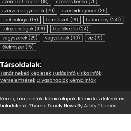
szerkezeti képlet
(18)
szerves kémia
(70)
szerves vegyületek
(79)
szénhidrogének
(35)
technológia
(15)
természet
(16)
tudomány
(241)
tulajdonságok
(108)
táplálkozás
(24)
vegyszerek
(29)
vegyületek
(110)
víz
(19)
élelmiszer
(15)
Társoldalak:
Tanár neked
Képletek
Tudás infó
Fizika infók
Verselemzések
Olvasónaplók
Kémia infók
Kémia, kémia infók, kémia alapok, kémia kezdőknek és
haladóknak. Theme: Timely News By
Artify Themes
.