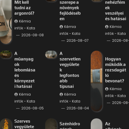
Mit kell
szerepe a
nehézfém
tudni az
növények
ek
argonról?
fejlődéséb
veszélyei
en
és hatásai
Kémia
Kémia
Kémia
infók - Kata
infók - Kata
infók - Kata
2026-08-08
2026-08-07
2026-08
A
A
műanyag
szervetlen
Hogyan
ok
vegyülete
működik a
lebomlása
k
rozsdagát
és
legfontos
ló
környezet
abb
bevonat?
i hatásai
típusai
Kémia
Kémia
Kémia
infók - Kata
infók - Kata
infók - Kata
2026-08
2026-08-05
2026-08-04
Szerves
Szénhidro
Az
vegyülete