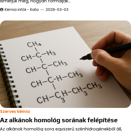
Ismerjük meg, hogyan formálják…
Kémia infók - Kata
2026-03-03
Szerves kémia
Az alkánok homológ sorának felépítése
Az alkánok homológ sora egyszerű szénhidrogénekből áll,