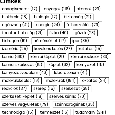
Címkék
anyagismeret
(17)
anyagok
(118)
atomok
(29)
biokémia
(18)
biológia
(17)
biztonság
(21)
egészség
(41)
energia
(24)
felhasználás
(79)
fenntarthatóság
(21)
fizika
(40)
gázok
(28)
hidrogén
(19)
hőmérséklet
(17)
ipar
(35)
izoméria
(25)
kovalens kötés
(27)
kutatás
(15)
kémia
(610)
kémiai képlet
(21)
kémiai reakciók
(33)
kémiai szerkezet
(19)
képlet
(62)
környezet
(15)
környezetvédelem
(46)
laboratórium
(41)
molekulaképlet
(19)
molekulák
(194)
oktatás
(24)
reakciók
(37)
szerep
(15)
szerkezet
(38)
szerkezeti képlet
(18)
szerves kémia
(70)
szerves vegyületek
(79)
szénhidrogének
(35)
technológia
(15)
természet
(16)
tudomány
(241)