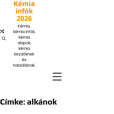
Kémia
Skip
to
infók
content
2026
Kémia,
kémia infók,
kémia
alapok,
kémia
kezdőknek
és
haladóknak.
Címke:
alkánok