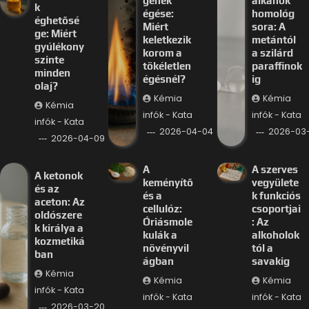
gének
alkánok
k
égése:
homológ
éghetősé
Miért
sora: A
ge: Miért
keletkezik
metántól
gyúlékony
korom a
a szilárd
szinte
tökéletlen
paraffinok
minden
égésnél?
ig
olaj?
Kémia
Kémia
Kémia
infók - Kata
infók - Kata
infók - Kata
2026-04-04
2026-03-
2026-04-09
A
A szerves
A ketonok
keményítő
vegyülete
és az
és a
k funkciós
aceton: Az
cellulóz:
csoportjai
oldószere
Óriásmole
: Az
k királya a
kulák a
alkoholok
kozmetiká
növényvil
tól a
ban
ágban
savakig
Kémia
Kémia
Kémia
infók - Kata
infók - Kata
infók - Kata
2026-03-20