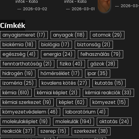
infók - Kata
infók - Kata
2026-03-
2026-03-02
2026-03-01
Címkék
anyagismeret
(17)
anyagok
(118)
atomok
(29)
biokémia
(18)
biológia
(17)
biztonság
(21)
egészség
(41)
energia
(24)
felhasználás
(79)
fenntarthatóság
(21)
fizika
(40)
gázok
(28)
hidrogén
(19)
hőmérséklet
(17)
ipar
(35)
izoméria
(25)
kovalens kötés
(27)
kutatás
(15)
kémia
(610)
kémiai képlet
(21)
kémiai reakciók
(33)
kémiai szerkezet
(19)
képlet
(62)
környezet
(15)
környezetvédelem
(46)
laboratórium
(41)
molekulaképlet
(19)
molekulák
(194)
oktatás
(24)
reakciók
(37)
szerep
(15)
szerkezet
(38)