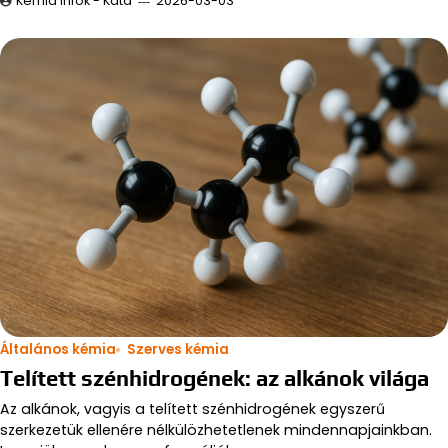
Kémia infók - Kata
2026-03-03
Általános kémia
Szerves kémia
Telített szénhidrogének: az alkánok világa
Az alkánok, vagyis a telített szénhidrogének egyszerű
szerkezetük ellenére nélkülözhetetlenek mindennapjainkban.