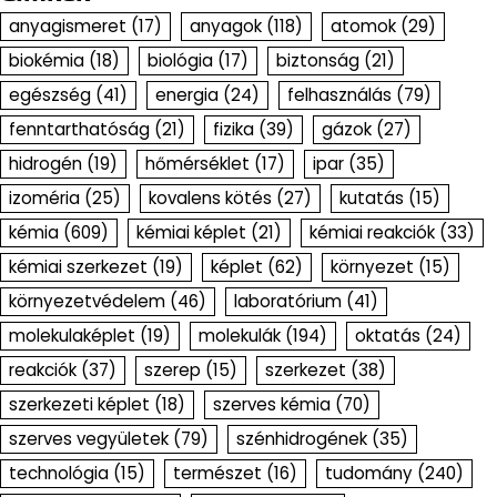
anyagismeret
(17)
anyagok
(118)
atomok
(29)
biokémia
(18)
biológia
(17)
biztonság
(21)
egészség
(41)
energia
(24)
felhasználás
(79)
fenntarthatóság
(21)
fizika
(39)
gázok
(27)
hidrogén
(19)
hőmérséklet
(17)
ipar
(35)
izoméria
(25)
kovalens kötés
(27)
kutatás
(15)
kémia
(609)
kémiai képlet
(21)
kémiai reakciók
(33)
kémiai szerkezet
(19)
képlet
(62)
környezet
(15)
környezetvédelem
(46)
laboratórium
(41)
molekulaképlet
(19)
molekulák
(194)
oktatás
(24)
reakciók
(37)
szerep
(15)
szerkezet
(38)
szerkezeti képlet
(18)
szerves kémia
(70)
szerves vegyületek
(79)
szénhidrogének
(35)
technológia
(15)
természet
(16)
tudomány
(240)