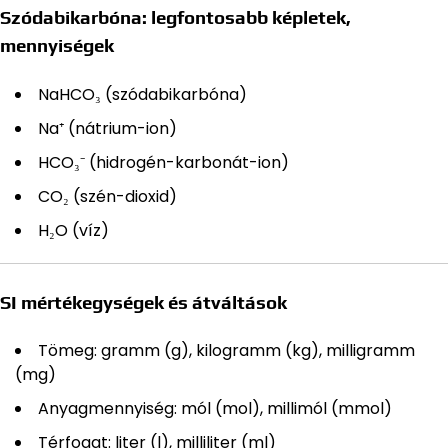
Szódabikarbóna: legfontosabb képletek,
mennyiségek
NaHCO₃ (szódabikarbóna)
Na⁺ (nátrium-ion)
HCO₃⁻ (hidrogén-karbonát-ion)
CO₂ (szén-dioxid)
H₂O (víz)
SI mértékegységek és átváltások
Tömeg: gramm (g), kilogramm (kg), milligramm
(mg)
Anyagmennyiség: mól (mol), millimól (mmol)
Térfogat: liter (l), milliliter (ml)