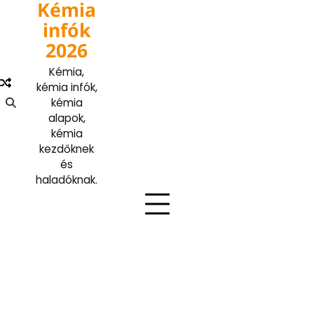
Kémia
Skip
to
infók
content
2026
Kémia,
kémia infók,
kémia
alapok,
kémia
kezdőknek
és
haladóknak.