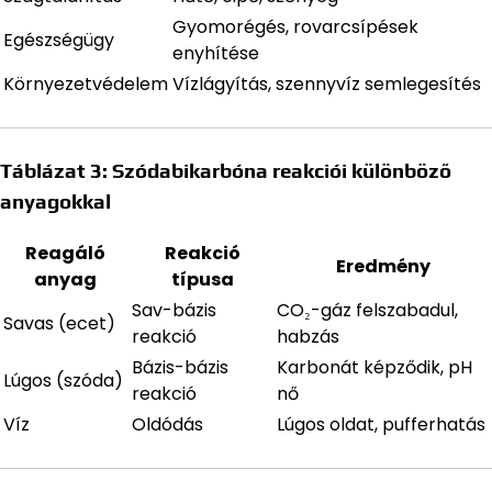
Gyomorégés, rovarcsípések
Egészségügy
enyhítése
Környezetvédelem
Vízlágyítás, szennyvíz semlegesítés
Táblázat 3: Szódabikarbóna reakciói különböző
anyagokkal
Reagáló
Reakció
Eredmény
anyag
típusa
Sav-bázis
CO₂-gáz felszabadul,
Savas (ecet)
reakció
habzás
Bázis-bázis
Karbonát képződik, pH
Lúgos (szóda)
reakció
nő
Víz
Oldódás
Lúgos oldat, pufferhatás