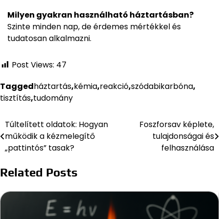
Milyen gyakran használható háztartásban?
Szinte minden nap, de érdemes mértékkel és
tudatosan alkalmazni.
Post Views:
47
Tagged
háztartás
,
kémia
,
reakció
,
szódabikarbóna
,
tisztítás
,
tudomány
Túltelített oldatok: Hogyan
Foszforsav képlete,
Bejegyzés
működik a kézmelegítő
tulajdonságai és
navigáció
„pattintós” tasak?
felhasználása
Related Posts