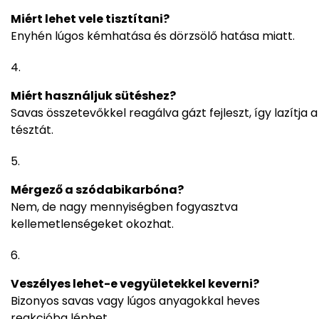
Miért lehet vele tisztítani?
Enyhén lúgos kémhatása és dörzsölő hatása miatt.
Miért használjuk sütéshez?
Savas összetevőkkel reagálva gázt fejleszt, így lazítja a
tésztát.
Mérgező a szódabikarbóna?
Nem, de nagy mennyiségben fogyasztva
kellemetlenségeket okozhat.
Veszélyes lehet-e vegyületekkel keverni?
Bizonyos savas vagy lúgos anyagokkal heves
reakcióba léphet.