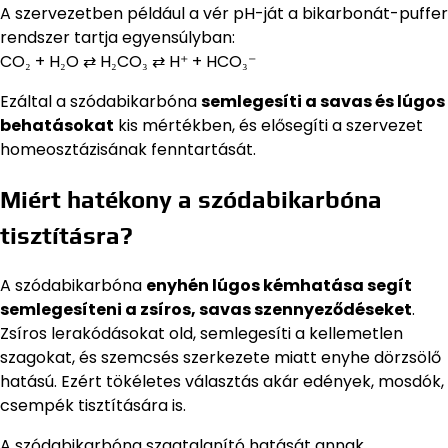
A szervezetben például a vér pH-ját a bikarbonát-puffer
rendszer tartja egyensúlyban:
CO₂ + H₂O ⇄ H₂CO₃ ⇄ H⁺ + HCO₃⁻
Ezáltal a szódabikarbóna
semlegesíti a savas és lúgos
behatásokat
kis mértékben, és elősegíti a szervezet
homeosztázisának fenntartását.
Miért hatékony a szódabikarbóna
tisztításra?
A szódabikarbóna
enyhén lúgos kémhatása segít
semlegesíteni a zsíros, savas szennyeződéseket
.
Zsíros lerakódásokat old, semlegesíti a kellemetlen
szagokat, és szemcsés szerkezete miatt enyhe dörzsölő
hatású. Ezért tökéletes választás akár edények, mosdók,
csempék tisztítására is.
A szódabikarbóna szagtalanító hatását annak