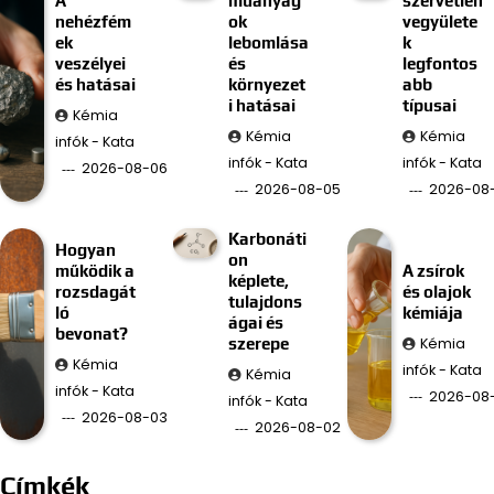
A
műanyag
szervetlen
nehézfém
ok
vegyülete
ek
lebomlása
k
veszélyei
és
legfontos
és hatásai
környezet
abb
i hatásai
típusai
Kémia
Kémia
Kémia
infók - Kata
infók - Kata
infók - Kata
2026-08-06
2026-08-05
2026-08
Karbonáti
Hogyan
on
működik a
A zsírok
képlete,
rozsdagát
és olajok
tulajdons
ló
kémiája
ágai és
bevonat?
Kémia
szerepe
Kémia
infók - Kata
Kémia
infók - Kata
2026-08-
infók - Kata
2026-08-03
2026-08-02
Címkék