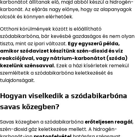
karbonátot állítanak elő, majd abból készül a hidrogén-
karbonát. Az eljárás nagy előnye, hogy az alapanyagok
olcsók és könnyen elérhetőek.
Otthoni körülmények között is előállítható
szódabikarbóna, bár kevésbé gazdaságos és nem olyan
tiszta, mint az ipari változat.
Egy egyszerű példa,
amikor szódavizet készítünk szén-dioxid és víz
reakciójával, vagy nátrium-karbonátot (szóda)
kezelünk szénsavval.
Ezek a házi kísérletek remekül
szemléltetik a szódabikarbóna keletkezését és
tulajdonságait.
Hogyan viselkedik a szódabikarbóna
savas közegben?
Savas közegben a szódabikarbóna
erőteljesen reagál
,
szén-dioxid gáz keletkezése mellett. A hidrogén-
karbonát-ion
protonfelvétel
hatására szénsavat