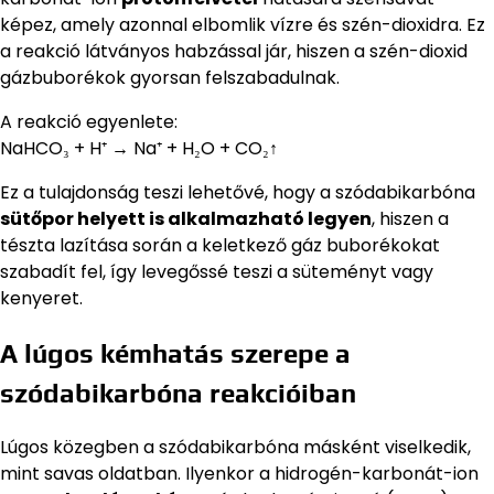
képez, amely azonnal elbomlik vízre és szén-dioxidra. Ez
a reakció látványos habzással jár, hiszen a szén-dioxid
gázbuborékok gyorsan felszabadulnak.
A reakció egyenlete:
NaHCO₃ + H⁺ → Na⁺ + H₂O + CO₂↑
Ez a tulajdonság teszi lehetővé, hogy a szódabikarbóna
sütőpor helyett is alkalmazható legyen
, hiszen a
tészta lazítása során a keletkező gáz buborékokat
szabadít fel, így levegőssé teszi a süteményt vagy
kenyeret.
A lúgos kémhatás szerepe a
szódabikarbóna reakcióiban
Lúgos közegben a szódabikarbóna másként viselkedik,
mint savas oldatban. Ilyenkor a hidrogén-karbonát-ion