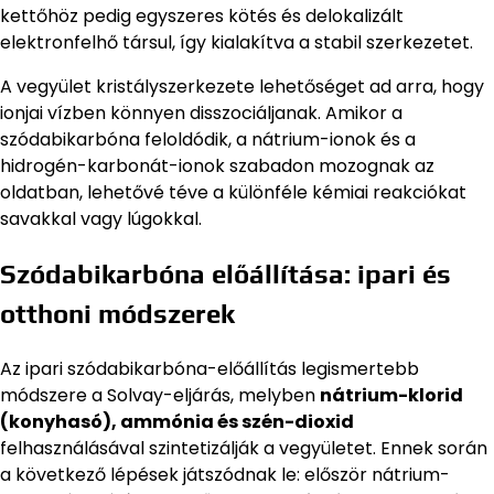
kettőhöz pedig egyszeres kötés és delokalizált
elektronfelhő társul, így kialakítva a stabil szerkezetet.
A vegyület kristályszerkezete lehetőséget ad arra, hogy
ionjai vízben könnyen disszociáljanak. Amikor a
szódabikarbóna feloldódik, a nátrium-ionok és a
hidrogén-karbonát-ionok szabadon mozognak az
oldatban, lehetővé téve a különféle kémiai reakciókat
savakkal vagy lúgokkal.
Szódabikarbóna előállítása: ipari és
otthoni módszerek
Az ipari szódabikarbóna-előállítás legismertebb
módszere a Solvay-eljárás, melyben
nátrium-klorid
(konyhasó), ammónia és szén-dioxid
felhasználásával szintetizálják a vegyületet. Ennek során
a következő lépések játszódnak le: először nátrium-