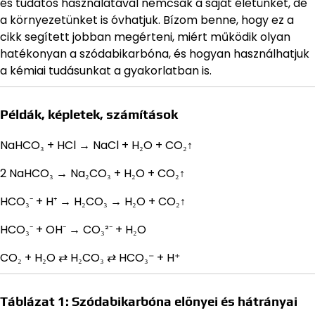
és tudatos használatával nemcsak a saját életünket, de
a környezetünket is óvhatjuk. Bízom benne, hogy ez a
cikk segített jobban megérteni, miért működik olyan
hatékonyan a szódabikarbóna, és hogyan használhatjuk
a kémiai tudásunkat a gyakorlatban is.
Példák, képletek, számítások
NaHCO₃ + HCl → NaCl + H₂O + CO₂↑
2 NaHCO₃ → Na₂CO₃ + H₂O + CO₂↑
HCO₃⁻ + H⁺ → H₂CO₃ → H₂O + CO₂↑
HCO₃⁻ + OH⁻ → CO₃²⁻ + H₂O
CO₂ + H₂O ⇄ H₂CO₃ ⇄ HCO₃⁻ + H⁺
Táblázat 1: Szódabikarbóna előnyei és hátrányai