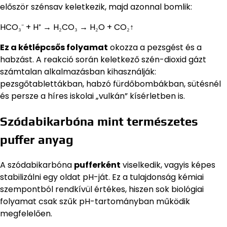
először szénsav keletkezik, majd azonnal bomlik:
HCO₃⁻ + H⁺ → H₂CO₃ → H₂O + CO₂↑
Ez a kétlépcsős folyamat
okozza a pezsgést és a
habzást. A reakció során keletkező szén-dioxid gázt
számtalan alkalmazásban kihasználják:
pezsgőtablettákban, habzó fürdőbombákban, sütésnél
és persze a híres iskolai „vulkán” kísérletben is.
Szódabikarbóna mint természetes
puffer anyag
A szódabikarbóna
pufferként
viselkedik, vagyis képes
stabilizálni egy oldat pH-ját. Ez a tulajdonság kémiai
szempontból rendkívül értékes, hiszen sok biológiai
folyamat csak szűk pH-tartományban működik
megfelelően.