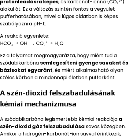
protonleadásra képes
, és karbonát-ionná (CO₃²⁻)
alakul át. Ez a változás szintén fontos a vegyület
pufferhatásában, mivel a lúgos oldatban is képes
szabályozni a pH-t.
A reakció egyenlete:
HCO₃⁻ + OH⁻ → CO₃²⁻ + H₂O
Ez a folyamat megmagyarázza, hogy miért tud a
szódabikarbóna
semlegesíteni gyenge savakat és
bázisokat egyaránt
, és miért alkalmazható olyan
széles körben a mindennapi életben pufferként.
A szén-dioxid felszabadulásának
kémiai mechanizmusa
A szódabikarbóna legismertebb kémiai reakciója
a
szén-dioxid gáz felszabadulása
savas közegben.
Amikor a hidrogén-karbonát-ion savval érintkezik,