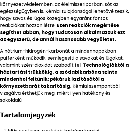
környezetvédelemben, az élelmiszeriparban, sőt az
egészségügyben is. Kémiai tulajdonságai lehetővé teszik,
hogy savas és lúgos közegben egyaránt fontos
reakciókat hozzon létre.
Ezen reakciók megértése
segíthet abban, hogy tudatosan alkalmazzuk ezt
az egyszerű, de annál hasznosabb vegyületet.
A nátrium-hidrogén-karbonát a mindennapokban
pufferként működik, semlegesíti a savakat és lúgokat,
valamint szén-dioxidot szabadít fel.
Technológiáktól a
háztartási trükkökig, a szódabikarbóna szinte
mindenhol feltűnik: pékáruk lazításától a
környezetbarát takarításig.
Kémiai szempontból
vizsgálva érthetjük meg, miért ilyen hatékony és
sokoldalú.
Tartalomjegyzék
Mi is pontosan a szódabikarbóna kémiai