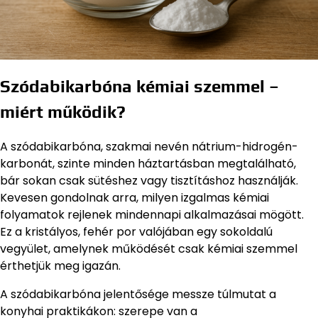
Szódabikarbóna kémiai szemmel –
miért működik?
A szódabikarbóna, szakmai nevén nátrium-hidrogén-
karbonát, szinte minden háztartásban megtalálható,
bár sokan csak sütéshez vagy tisztításhoz használják.
Kevesen gondolnak arra, milyen izgalmas kémiai
folyamatok rejlenek mindennapi alkalmazásai mögött.
Ez a kristályos, fehér por valójában egy sokoldalú
vegyület, amelynek működését csak kémiai szemmel
érthetjük meg igazán.
A szódabikarbóna jelentősége messze túlmutat a
konyhai praktikákon: szerepe van a