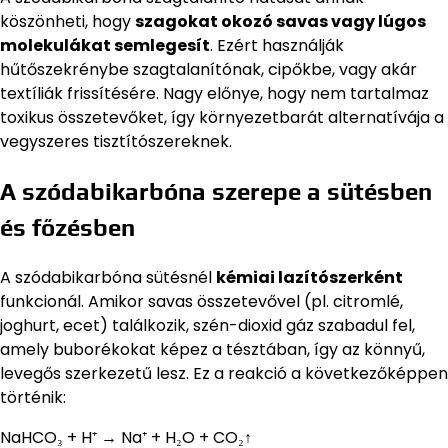
köszönheti, hogy
szagokat okozó savas vagy lúgos
molekulákat semlegesít
. Ezért használják
hűtőszekrénybe szagtalanítónak, cipőkbe, vagy akár
textíliák frissítésére. Nagy előnye, hogy nem tartalmaz
toxikus összetevőket, így környezetbarát alternatívája a
vegyszeres tisztítószereknek.
A szódabikarbóna szerepe a sütésben
és főzésben
A szódabikarbóna sütésnél
kémiai lazítószerként
funkcionál. Amikor savas összetevővel (pl. citromlé,
joghurt, ecet) találkozik, szén-dioxid gáz szabadul fel,
amely buborékokat képez a tésztában, így az könnyű,
levegős szerkezetű lesz. Ez a reakció a következőképpen
történik:
NaHCO₃ + H⁺ → Na⁺ + H₂O + CO₂↑