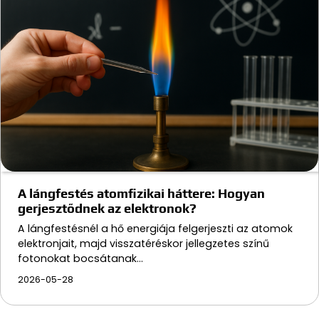
A lángfestés atomfizikai háttere: Hogyan
gerjesztődnek az elektronok?
A lángfestésnél a hő energiája felgerjeszti az atomok
elektronjait, majd visszatéréskor jellegzetes színű
fotonokat bocsátanak…
2026-05-28