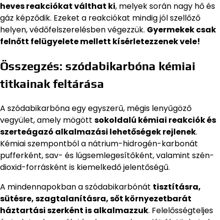
heves reakciókat válthat ki
, melyek során nagy hő és
gáz képződik. Ezeket a reakciókat mindig jól szellőző
helyen, védőfelszerelésben végezzük.
Gyermekek csak
felnőtt felügyelete mellett kísérletezzenek vele!
Összegzés: szódabikarbóna kémiai
titkainak feltárása
A szódabikarbóna egy egyszerű, mégis lenyűgöző
vegyület, amely mögött
sokoldalú kémiai reakciók és
szerteágazó alkalmazási lehetőségek rejlenek
.
Kémiai szempontból a nátrium-hidrogén-karbonát
pufferként, sav- és lúgsemlegesítőként, valamint szén-
dioxid-forrásként is kiemelkedő jelentőségű.
A mindennapokban a szódabikarbónát
tisztításra,
sütésre, szagtalanításra, sőt környezetbarát
háztartási szerként is alkalmazzuk
. Felelősségteljes