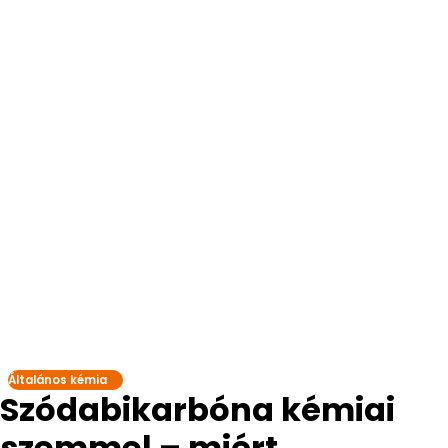
Általános kémia
Szódabikarbóna kémiai
szemmel – miért