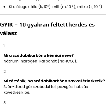
SI előtagok: kilo (k, 10³), milli (m, 10⁻³), mikro (μ, 10⁻⁶)
GYIK – 10 gyakran feltett kérdés és
válasz
Mi a szódabikarbóna kémiai neve?
Nátrium-hidrogén-karbonát (NaHCO₃).
Mi történik, ha szódabikarbóna savval érintkezik?
Szén-dioxid gáz szabadul fel, pezsgés, habzás
következik be.