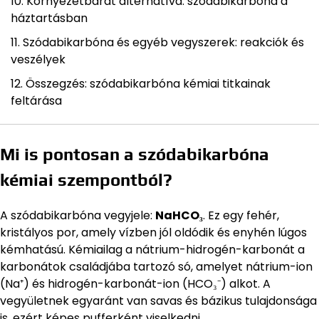
Környezetbarát alternatíva: szódabikarbóna a
háztartásban
Szódabikarbóna és egyéb vegyszerek: reakciók és
veszélyek
Összegzés: szódabikarbóna kémiai titkainak
feltárása
Mi is pontosan a szódabikarbóna
kémiai szempontból?
A szódabikarbóna vegyjele:
NaHCO₃
. Ez egy fehér,
kristályos por, amely vízben jól oldódik és enyhén lúgos
kémhatású. Kémiailag a nátrium-hidrogén-karbonát a
karbonátok családjába tartozó só, amelyet nátrium-ion
(Na⁺) és hidrogén-karbonát-ion (HCO₃⁻) alkot. A
vegyületnek egyaránt van savas és bázikus tulajdonsága
is, ezért képes pufferként viselkedni.