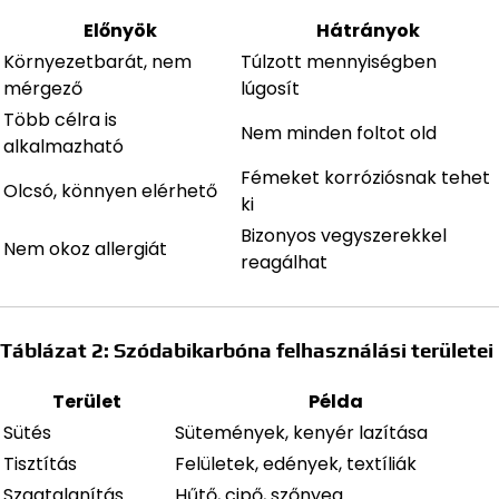
Előnyök
Hátrányok
Környezetbarát, nem
Túlzott mennyiségben
mérgező
lúgosít
Több célra is
Nem minden foltot old
alkalmazható
Fémeket korróziósnak tehet
Olcsó, könnyen elérhető
ki
Bizonyos vegyszerekkel
Nem okoz allergiát
reagálhat
Táblázat 2: Szódabikarbóna felhasználási területei
Terület
Példa
Sütés
Sütemények, kenyér lazítása
Tisztítás
Felületek, edények, textíliák
Szagtalanítás
Hűtő, cipő, szőnyeg