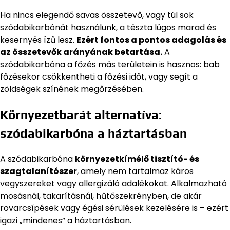
Ha nincs elegendő savas összetevő, vagy túl sok
szódabikarbónát használunk, a tészta lúgos marad és
kesernyés ízű lesz.
Ezért fontos a pontos adagolás és
az összetevők arányának betartása.
A
szódabikarbóna a főzés más területein is hasznos: bab
főzésekor csökkentheti a főzési időt, vagy segít a
zöldségek színének megőrzésében.
Környezetbarát alternatíva:
szódabikarbóna a háztartásban
A szódabikarbóna
környezetkímélő tisztító- és
szagtalanítószer
, amely nem tartalmaz káros
vegyszereket vagy allergizáló adalékokat. Alkalmazható
mosásnál, takarításnál, hűtőszekrényben, de akár
rovarcsípések vagy égési sérülések kezelésére is – ezért
igazi „mindenes” a háztartásban.