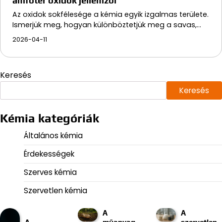
amfoter oxidok jellemzői
Az oxidok sokfélesége a kémia egyik izgalmas területe.
Ismerjük meg, hogyan különböztetjük meg a savas,…
2026-04-11
Keresés
Keresés
Kémia kategóriák
Általános kémia
Érdekességek
Szerves kémia
Szervetlen kémia
A
A