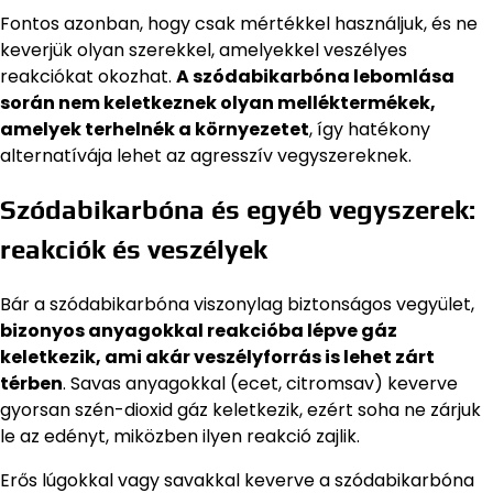
Fontos azonban, hogy csak mértékkel használjuk, és ne
keverjük olyan szerekkel, amelyekkel veszélyes
reakciókat okozhat.
A szódabikarbóna lebomlása
során nem keletkeznek olyan melléktermékek,
amelyek terhelnék a környezetet
, így hatékony
alternatívája lehet az agresszív vegyszereknek.
Szódabikarbóna és egyéb vegyszerek:
reakciók és veszélyek
Bár a szódabikarbóna viszonylag biztonságos vegyület,
bizonyos anyagokkal reakcióba lépve gáz
keletkezik, ami akár veszélyforrás is lehet zárt
térben
. Savas anyagokkal (ecet, citromsav) keverve
gyorsan szén-dioxid gáz keletkezik, ezért soha ne zárjuk
le az edényt, miközben ilyen reakció zajlik.
Erős lúgokkal vagy savakkal keverve a szódabikarbóna