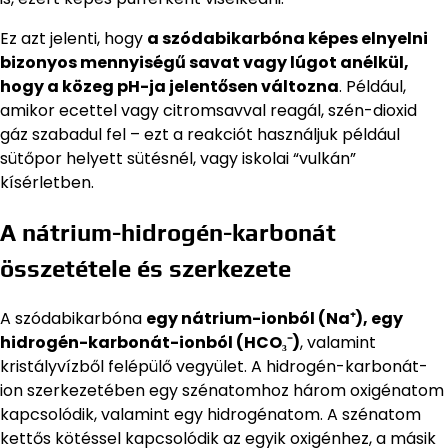
Ez azt jelenti, hogy
a szódabikarbóna képes elnyelni
bizonyos mennyiségű savat vagy lúgot anélkül,
hogy a közeg pH-ja jelentősen változna
. Például,
amikor ecettel vagy citromsavval reagál, szén-dioxid
gáz szabadul fel – ezt a reakciót használjuk például
sütőpor helyett sütésnél, vagy iskolai “vulkán”
kísérletben.
A nátrium-hidrogén-karbonát
összetétele és szerkezete
A szódabikarbóna
egy nátrium-ionból (Na⁺), egy
hidrogén-karbonát-ionból (HCO₃⁻)
, valamint
kristályvízből felépülő vegyület. A hidrogén-karbonát-
ion szerkezetében egy szénatomhoz három oxigénatom
kapcsolódik, valamint egy hidrogénatom. A szénatom
kettős kötéssel kapcsolódik az egyik oxigénhez, a másik