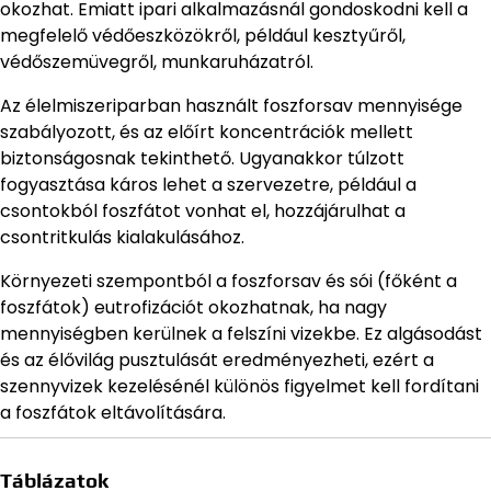
okozhat. Emiatt ipari alkalmazásnál gondoskodni kell a
megfelelő védőeszközökről, például kesztyűről,
védőszemüvegről, munkaruházatról.
Az élelmiszeriparban használt foszforsav mennyisége
szabályozott, és az előírt koncentrációk mellett
biztonságosnak tekinthető. Ugyanakkor túlzott
fogyasztása káros lehet a szervezetre, például a
csontokból foszfátot vonhat el, hozzájárulhat a
csontritkulás kialakulásához.
Környezeti szempontból a foszforsav és sói (főként a
foszfátok) eutrofizációt okozhatnak, ha nagy
mennyiségben kerülnek a felszíni vizekbe. Ez algásodást
és az élővilág pusztulását eredményezheti, ezért a
szennyvizek kezelésénél különös figyelmet kell fordítani
a foszfátok eltávolítására.
Táblázatok