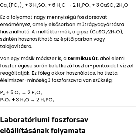
Ca₃(PO₄)₂ + 3 H₂SO₄ + 6 H₂O → 2 H₃PO₄ + 3 CaSO₄·2H₂O
Ez a folyamat nagy mennyiségű foszforsavat
eredményez, amely elsősorban műtrágyagyártásra
használható. A melléktermék, a gipsz (CaSO₄·2H₂O),
szintén hasznosítható az építőiparban vagy
talajjavításra.
Van egy másik módszer is, a
termikus út
, ahol elemi
foszfor égése során keletkező foszfor-pentoxidot vízzel
reagáltatják. Ez főleg akkor használatos, ha tiszta,
élelmiszer-minőségű foszforsavra van szükség:
P₄ + 5 O₂ → 2 P₂O₅
P₂O₅ + 3 H₂O → 2 H₃PO₄
Laboratóriumi foszforsav
előállításának folyamata