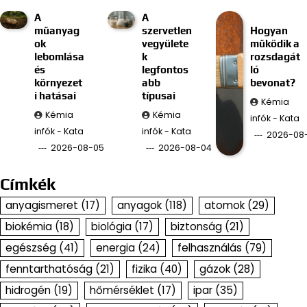
A
A
műanyag
szervetlen
Hogyan
ok
vegyülete
működik a
lebomlása
k
rozsdagát
és
legfontos
ló
környezet
abb
bevonat?
i hatásai
típusai
Kémia
Kémia
Kémia
infók - Kata
infók - Kata
infók - Kata
2026-08
2026-08-05
2026-08-04
Címkék
anyagismeret
(17)
anyagok
(118)
atomok
(29)
biokémia
(18)
biológia
(17)
biztonság
(21)
egészség
(41)
energia
(24)
felhasználás
(79)
fenntarthatóság
(21)
fizika
(40)
gázok
(28)
hidrogén
(19)
hőmérséklet
(17)
ipar
(35)