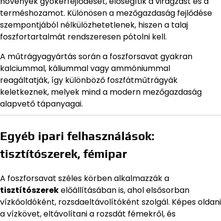
növények gyökérfejlődését, elősegítik a virágzást és a
terméshozamot. Különösen a mezőgazdaság fejlődése
szempontjából nélkülözhetetlenek, hiszen a talaj
foszfortartalmát rendszeresen pótolni kell.
A műtrágyagyártás során a foszforsavat gyakran
kalciummal, káliummal vagy ammóniummal
reagáltatják, így különböző foszfátműtrágyák
keletkeznek, melyek mind a modern mezőgazdaság
alapvető tápanyagai.
Egyéb ipari felhasználások:
tisztítószerek, fémipar
A foszforsavat széles körben alkalmazzák a
tisztítószerek
előállításában is, ahol elsősorban
vízkőoldóként, rozsdaeltávolítóként szolgál. Képes oldani
a vízkövet, eltávolítani a rozsdát fémekről, és