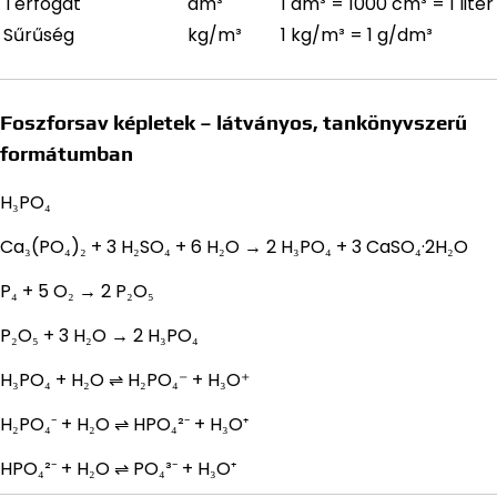
Térfogat
dm³
1 dm³ = 1000 cm³ = 1 liter
Sűrűség
kg/m³
1 kg/m³ = 1 g/dm³
Foszforsav képletek – látványos, tankönyvszerű
formátumban
H₃PO₄
Ca₃(PO₄)₂ + 3 H₂SO₄ + 6 H₂O → 2 H₃PO₄ + 3 CaSO₄·2H₂O
P₄ + 5 O₂ → 2 P₂O₅
P₂O₅ + 3 H₂O → 2 H₃PO₄
H₃PO₄ + H₂O ⇌ H₂PO₄⁻ + H₃O⁺
H₂PO₄⁻ + H₂O ⇌ HPO₄²⁻ + H₃O⁺
HPO₄²⁻ + H₂O ⇌ PO₄³⁻ + H₃O⁺