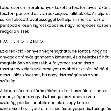
Laboratóriumi körülmények között a foszforsavat főként
foszfor-pentoxid és víz reakciójával állítják elő. Az eljárás
során fokozott óvatossággal kell eljárni, mert a foszfor-
pentoxid erősen higroszkópos és nagy hőfejlődés közben
reagál a vízzel:
P₂O₅ + 3 H₂O → 2 H₃PO₄
Ez a reakció könnyen végrehajtható, de fontos, hogy az
anyagok arányát gondosan kimérjék, és a keletkező hőt
megfelelően elvezessék. A folyamat során tiszta
foszforsav keletkezik, amelyet további tisztítás, például
desztillálás követhet, ha nagy tisztaságú savra van
szükség.
A laboratóriumi eljárás főként akkor használatos, ha kis
mennyiségben, nagy tisztaságú foszforsavra van
szükség, például analitikai célokra vagy kémiai
szintézisekhez. Ilyenkor a kiindulási anyagok tisztasága és