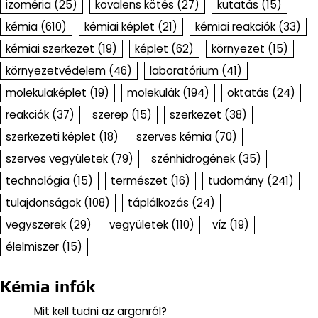
izoméria
(25)
kovalens kötés
(27)
kutatás
(15)
kémia
(610)
kémiai képlet
(21)
kémiai reakciók
(33)
kémiai szerkezet
(19)
képlet
(62)
környezet
(15)
környezetvédelem
(46)
laboratórium
(41)
molekulaképlet
(19)
molekulák
(194)
oktatás
(24)
reakciók
(37)
szerep
(15)
szerkezet
(38)
szerkezeti képlet
(18)
szerves kémia
(70)
szerves vegyületek
(79)
szénhidrogének
(35)
technológia
(15)
természet
(16)
tudomány
(241)
tulajdonságok
(108)
táplálkozás
(24)
vegyszerek
(29)
vegyületek
(110)
víz
(19)
élelmiszer
(15)
Kémia infók
Mit kell tudni az argonról?