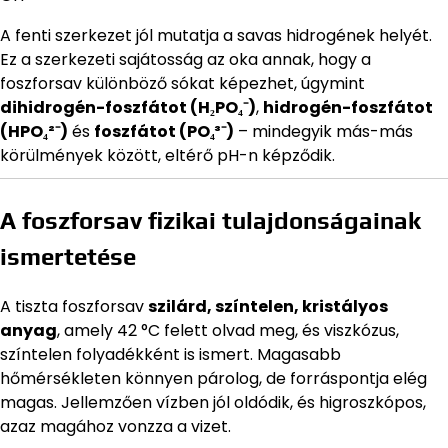
A fenti szerkezet jól mutatja a savas hidrogének helyét.
Ez a szerkezeti sajátosság az oka annak, hogy a
foszforsav különböző sókat képezhet, úgymint
dihidrogén-foszfátot (H₂PO₄⁻)
,
hidrogén-foszfátot
(HPO₄²⁻)
és
foszfátot (PO₄³⁻)
– mindegyik más-más
körülmények között, eltérő pH-n képződik.
A foszforsav fizikai tulajdonságainak
ismertetése
A tiszta foszforsav
szilárd, színtelen, kristályos
anyag
, amely 42 °C felett olvad meg, és viszkózus,
színtelen folyadékként is ismert. Magasabb
hőmérsékleten könnyen párolog, de forráspontja elég
magas. Jellemzően vízben jól oldódik, és higroszkópos,
azaz magához vonzza a vizet.