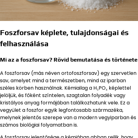
Foszforsav képlete, tulajdonságai és
felhasználása
Mi az a foszforsav? Rövid bemutatása és története
A foszforsav (más néven ortofoszforsav) egy szervetlen
sav, amelyet mind a természetben, mind az iparban
széles körben használnak. Kémiailag a H₃PO₄ képlettel
jelöljük, és főként színtelen, szagtalan folyadék vagy
kristályos anyag formájában találkozhatunk vele. Ez a
vegyület a foszfor egyik legfontosabb származéka,
melynek jelentős szerepe van a modern vegyiparban és
számos biológiai folyamatban is.
A foszforsav jelentősége a kémiában abban rejlik, hogy