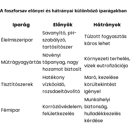
A foszforsav előnyei és hátrányai különböző iparágakban
Iparág
Előnyök
Hátrányok
Savanyító, pH-
Túlzott fogyasztás
Élelmiszeripar
szabályzó,
káros lehet
tartósítószer
Növényi
Környezeti terhelés,
Műtrágyagyártás
tápanyag, nagy
vizek eutrofizációja
hozamot biztosít
Hatékony
Maró, kezelése
Tisztítószerek
vízkőoldó,
körültekintést
rozsdaeltávolító
igényel
Munkahelyi
Korrózióvédelem,
biztonság,
Fémipar
felületkezelés
hulladékkezelés
kérdése