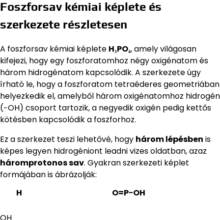
Foszforsav kémiai képlete és
szerkezete részletesen
A foszforsav kémiai képlete
H₃PO₄
, amely világosan
kifejezi, hogy egy foszforatomhoz négy oxigénatom és
három hidrogénatom kapcsolódik. A szerkezete úgy
írható le, hogy a foszforatom tetraéderes geometriában
helyezkedik el, amelyből három oxigénatomhoz hidrogén
(−OH) csoport tartozik, a negyedik oxigén pedig kettős
kötésben kapcsolódik a foszforhoz.
Ez a szerkezet teszi lehetővé, hogy
három lépésben
is
képes legyen hidrogéniont leadni vizes oldatban, azaz
háromprotonos sav
. Gyakran szerkezeti képlet
formájában is ábrázolják:
H
O=P−OH
OH