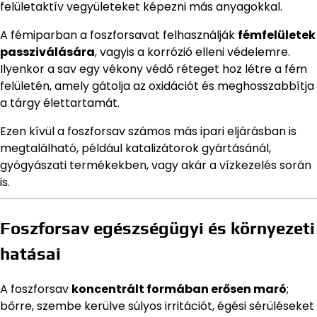
felületaktív vegyületeket képezni más anyagokkal.
A fémiparban a foszforsavat felhasználják
fémfelületek
passziválására
, vagyis a korrózió elleni védelemre.
Ilyenkor a sav egy vékony védő réteget hoz létre a fém
felületén, amely gátolja az oxidációt és meghosszabbítja
a tárgy élettartamát.
Ezen kívül a foszforsav számos más ipari eljárásban is
megtalálható, például katalizátorok gyártásánál,
gyógyászati termékekben, vagy akár a vízkezelés során
is.
Foszforsav egészségügyi és környezeti
hatásai
A foszforsav
koncentrált formában erősen maró
;
bőrre, szembe kerülve súlyos irritációt, égési sérüléseket