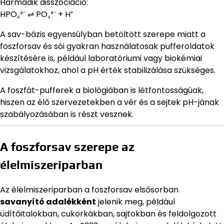
Harmadik disszociáció:
HPO₄²⁻ ⇌ PO₄³⁻ + H⁺
A sav-bázis egyensúlyban betöltött szerepe miatt a
foszforsav és sói gyakran használatosak pufferoldatok
készítésére is, például laboratóriumi vagy biokémiai
vizsgálatokhoz, ahol a pH érték stabilizálása szükséges.
A foszfát-pufferek a biológiában is létfontosságúak,
hiszen az élő szervezetekben a vér és a sejtek pH-jának
szabályozásában is részt vesznek.
A foszforsav szerepe az
élelmiszeriparban
Az élelmiszeriparban a foszforsav elsősorban
savanyító adalékként
jelenik meg, például
üdítőitalokban, cukorkákban, sajtokban és feldolgozott