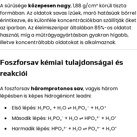
A sűrűsége
közepesen nagy
, 1,88 g/cm³ körüli tiszta
formában. Az oldatok savas ízűek, maró hatásúak bőrrel
érintkezve, és különféle koncentrációkban szállítják őket
az iparban. Az élelmiszeripar általában 85%-os oldatot
használ, míg a műtrágyagyártásban gyakran hígabb,
illetve koncentráltabb oldatokat is alkalmaznak.
Foszforsav kémiai tulajdonságai és
reakciói
A foszforsav
háromprotonos sav
, vagyis három
lépésben is képes hidrogéniont leadni:
Első lépés: H₃PO₄ + H₂O ⇌ H₂PO₄⁻ + H₃O⁺
Második lépés: H₂PO₄⁻ + H₂O ⇌ HPO₄²⁻ + H₃O⁺
Harmadik lépés: HPO₄²⁻ + H₂O ⇌ PO₄³⁻ + H₃O⁺