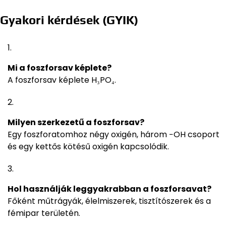
Gyakori kérdések (GYIK)
Mi a foszforsav képlete?
A foszforsav képlete H₃PO₄.
Milyen szerkezetű a foszforsav?
Egy foszforatomhoz négy oxigén, három −OH csoport
és egy kettős kötésű oxigén kapcsolódik.
Hol használják leggyakrabban a foszforsavat?
Főként műtrágyák, élelmiszerek, tisztítószerek és a
fémipar területén.