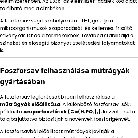
élelmiszerekben. Az E338-as élelmiszer-adalék kód alatt
található meg a címkéken.
A foszforsav segít szabályozni a pH-t, gátolja a
mikroorganizmusok szaporodását, és kellemes, frissítő
savanykás ízt ad a termékeknek. Továbbá stabilizálja a
színeket és elősegíti bizonyos zselésedési folyamatokat
is.
Foszforsav felhasználása műtrágyák
gyártásában
A foszforsav legfontosabb ipari felhasználása a
műtrágyák előállítása
. A különböző foszforsav-sók,
például a
szuperfoszfátok (Ca(H₂PO₄)₂)
, közvetlenül a
talajba juttatva biztosítják a növények foszforigényét.
A foszforsavból előállított műtrágyák javítják a