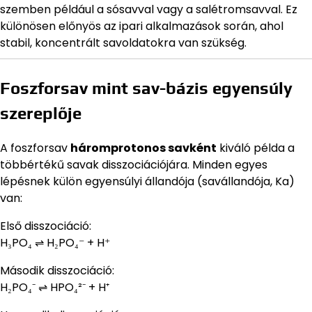
szemben például a sósavval vagy a salétromsavval. Ez
különösen előnyös az ipari alkalmazások során, ahol
stabil, koncentrált savoldatokra van szükség.
Foszforsav mint sav-bázis egyensúly
szereplője
A foszforsav
háromprotonos savként
kiváló példa a
többértékű savak disszociációjára. Minden egyes
lépésnek külön egyensúlyi állandója (savállandója, Ka)
van:
Első disszociáció:
H₃PO₄ ⇌ H₂PO₄⁻ + H⁺
Második disszociáció:
H₂PO₄⁻ ⇌ HPO₄²⁻ + H⁺