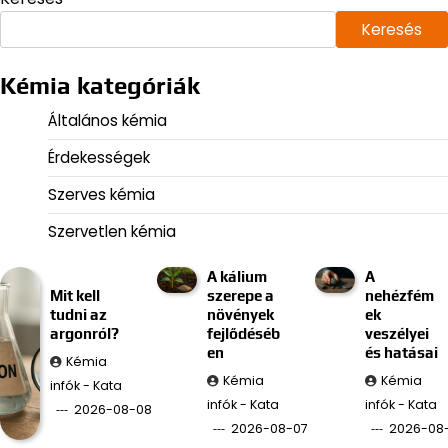
Keresés
Kémia kategóriák
Általános kémia
Érdekességek
Szerves kémia
Szervetlen kémia
A kálium
A
Mit kell
szerepe a
nehézfém
tudni az
növények
ek
argonról?
fejlődéséb
veszélyei
en
és hatásai
Kémia
Kémia
Kémia
infók - Kata
infók - Kata
infók - Kata
2026-08-08
2026-08-07
2026-08