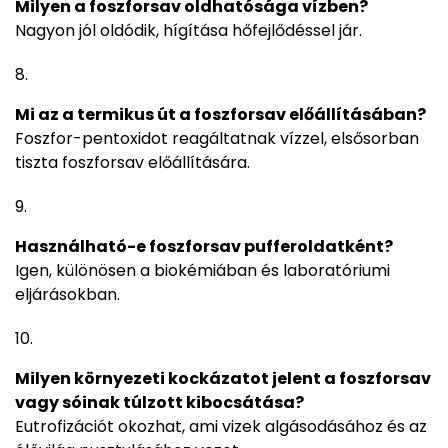
Milyen a foszforsav oldhatósága vízben?
Nagyon jól oldódik, hígítása hőfejlődéssel jár.
Mi az a termikus út a foszforsav előállításában?
Foszfor-pentoxidot reagáltatnak vízzel, elsősorban
tiszta foszforsav előállítására.
Használható-e foszforsav pufferoldatként?
Igen, különösen a biokémiában és laboratóriumi
eljárásokban.
Milyen környezeti kockázatot jelent a foszforsav
vagy sóinak túlzott kibocsátása?
Eutrofizációt okozhat, ami vizek algásodásához és az