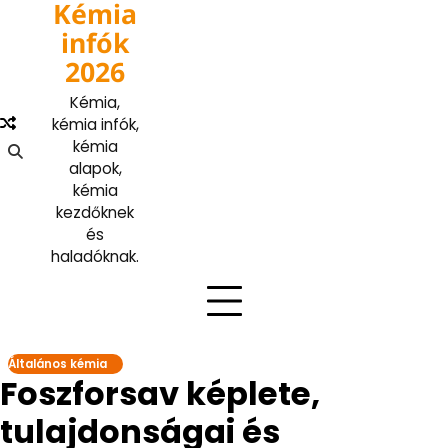
Kémia
Skip
to
infók
content
2026
Kémia,
kémia infók,
kémia
alapok,
kémia
kezdőknek
és
haladóknak.
Általános kémia
Foszforsav képlete,
tulajdonságai és