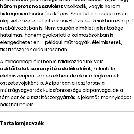
háromprotonos savként
viselkedik, vagyis három
hidrogénion leadására képes. Ezen tulajdonsága révén
alapvető szerepet játszik sav-bázis reakciókban és a pH
szabályozásban is. Nem csupán elméleti jelentősége
hatalmas, hanem gyakorlati alkalmazásokban is
elengedhetetlen – például műtrágyák, élelmiszerek,
tisztítószerek előállításában.
A mindennapi életben is találkozhatunk vele:
üdítőitalok savanyító adalékaként
, különféle
élelmiszeripari termékekben, de akár a fogkrémek
összetevőjeként is. Az iparban a foszforsav a
műtrágyagyártás kulcsfontosságú alapanyaga, de a
fémipar és a tisztítószergyártás is jelentős mennyiséget
használ belőle.
Tartalomjegyzék