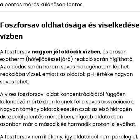
a pontos mérés különösen fontos.
Foszforsav oldhatósága és viselkedése
vízben
A foszforsav
nagyon jól oldódik vízben
, és erősen
exotherm (hőfejlődéssel járó) reakció során hígítható.
Az oldódás során három savas hidrogénatom léphet
reakcióba vízzel, emiatt az oldatok pH-értéke nagyon
savas lehet.
A vizes foszforsav-oldat koncentrációjától függően
különböző mértékben lépnek fel a savas disszociációk.
Nagyon tömény oldatok esetén csak az első hidrogén
disszociál jelentős mértékben, hígabb oldatokban
azonban már a második és harmadik proton is leválhat.
A foszforsav nem illékony, így oldataiból nem párolog el,