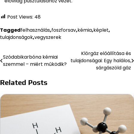
élővilág pusztulásához vezet.
Post Views:
48
Tagged
felhasználás
,
foszforsav
,
kémia
,
képlet
,
tulajdonságok
,
vegyszerek
Klórgáz előállítása és
Bejegyzés
Szódabikarbóna kémiai
tulajdonságai: Egy halálos,
szemmel – miért működik?
navigáció
sárgászöld gáz
Related Posts