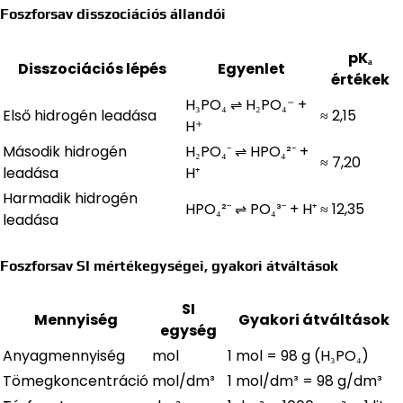
Foszforsav disszociációs állandói
pKₐ
Disszociációs lépés
Egyenlet
értékek
H₃PO₄ ⇌ H₂PO₄⁻ +
Első hidrogén leadása
≈ 2,15
H⁺
Második hidrogén
H₂PO₄⁻ ⇌ HPO₄²⁻ +
≈ 7,20
leadása
H⁺
Harmadik hidrogén
HPO₄²⁻ ⇌ PO₄³⁻ + H⁺
≈ 12,35
leadása
Foszforsav SI mértékegységei, gyakori átváltások
SI
Mennyiség
Gyakori átváltások
egység
Anyagmennyiség
mol
1 mol = 98 g (H₃PO₄)
Tömegkoncentráció
mol/dm³
1 mol/dm³ = 98 g/dm³