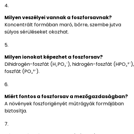
Milyen veszélyei vannak a foszforsavnak?
Koncentrált formában maró, bőrre, szembe jutva
súlyos sérüléseket okozhat.
Milyen ionokat képezhet a foszforsav?
Dihidrogén-foszfát (H₂PO₄⁻), hidrogén-foszfát (HPO₄²⁻),
foszfát (PO₄³⁻).
Miért fontos a foszforsav a mezőgazdaságban?
A növények foszforigényét műtrágyák formájában
biztosítja.