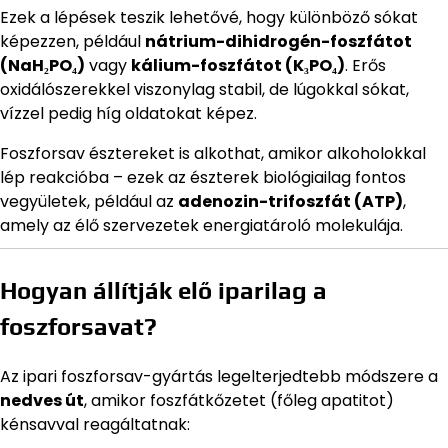
Ezek a lépések teszik lehetővé, hogy különböző sókat
képezzen, például
nátrium-dihidrogén-foszfátot
(NaH₂PO₄)
vagy
kálium-foszfátot (K₃PO₄)
. Erős
oxidálószerekkel viszonylag stabil, de lúgokkal sókat,
vízzel pedig híg oldatokat képez.
Foszforsav észtereket is alkothat, amikor alkoholokkal
lép reakcióba – ezek az észterek biológiailag fontos
vegyületek, például az
adenozin-trifoszfát (ATP)
,
amely az élő szervezetek energiatároló molekulája.
Hogyan állítják elő iparilag a
foszforsavat?
Az ipari foszforsav-gyártás legelterjedtebb módszere a
nedves út
, amikor foszfátkőzetet (főleg apatitot)
kénsavval reagáltatnak: