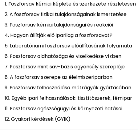
Foszforsav kémiai képlete és szerkezete részletesen
A foszforsav fizikai tulajdonságainak ismertetése
Foszforsav kémiai tulajdonságai és reakciói
Hogyan állítják elő iparilag a foszforsavat?
Laboratóriumi foszforsav előállításának folyamata
Foszforsav oldhatósága és viselkedése vízben
Foszforsav mint sav-bázis egyensúly szereplője
A foszforsav szerepe az élelmiszeriparban
Foszforsav felhasználása műtrágyák gyártásában
Egyéb ipari felhasználások: tisztítószerek, fémipar
Foszforsav egészségügyi és környezeti hatásai
Gyakori kérdések (GYIK)