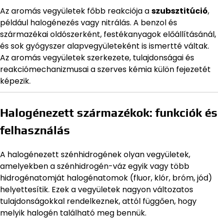
Az aromás vegyületek főbb reakciója a
szubsztitúció
,
például halogénezés vagy nitrálás. A benzol és
származékai oldószerként, festékanyagok előállításánál,
és sok gyógyszer alapvegyületeként is ismertté váltak.
Az aromás vegyületek szerkezete, tulajdonságai és
reakciómechanizmusai a szerves kémia külön fejezetét
képezik.
Halogénezett származékok: funkciók és
felhasználás
A halogénezett szénhidrogének olyan vegyületek,
amelyekben a szénhidrogén-váz egyik vagy több
hidrogénatomját halogénatomok (fluor, klór, bróm, jód)
helyettesítik. Ezek a vegyületek nagyon változatos
tulajdonságokkal rendelkeznek, attól függően, hogy
melyik halogén található meg bennük.