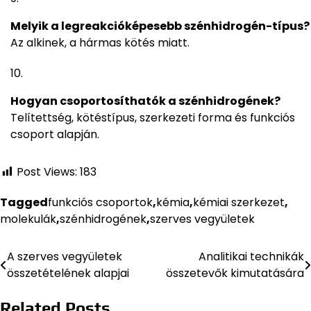
Melyik a legreakcióképesebb szénhidrogén-típus?
Az alkinek, a hármas kötés miatt.
Hogyan csoportosíthatók a szénhidrogének?
Telítettség, kötéstípus, szerkezeti forma és funkciós
csoport alapján.
Post Views:
183
Tagged
funkciós csoportok
,
kémia
,
kémiai szerkezet
,
molekulák
,
szénhidrogének
,
szerves vegyületek
A szerves vegyületek
Analitikai technikák
Bejegyzés
összetételének alapjai
összetevők kimutatására
navigáció
Related Posts