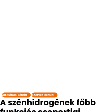
Általános kémia
Szerves kémia
A szénhidrogének főbb
funkciós csoportjai