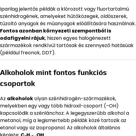
Iparilag jelentős példák a klórozott vagy fluortartalmú
szénhidrogének, amelyeket hűtőközegek, oldószerek,
tűzoltó anyagok és műanyagok előállítására használnak.
Fontos azonban környezeti szempontból is
odafigyelni rájuk
, hiszen egyes halogénezett
származékok rendkívül tartósak és szennyező hatásúak
(például freonok, DDT).
Alkoholok mint fontos funkciós
csoportok
Az
alkoholok
olyan szénhidrogén-származékok,
melyekben egy vagy több hidroxil-csoport (–OH)
kapcsolódik a szénlánchoz. A legegyszerűbb alkohol a
metanol, míg a legismertebb példák közé tartozik az
etanol vagy az izopropanol. Az alkoholok általános
képlete:
CₙH₂ₙ₊₁OH
.