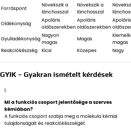
Növekszik a
Növekszik a
Növeksz
Forráspont
lánchosszal
lánchosszal
lánchos
Apoláris
Apoláris
Apoláris
Oldékonyság
oldószerekben
oldószerekben
oldósze
Nagyon
Kiemel
Gyulladékonyság
Magas
magas
magas
Reakciókészség
Kicsi
Közepes
Nagy
GYIK – Gyakran ismételt kérdések
Mi a funkciós csoport jelentősége a szerves
kémiában?
A funkciós csoport szabja meg a molekula kémiai
tulajdonságait és reakciókészségét.