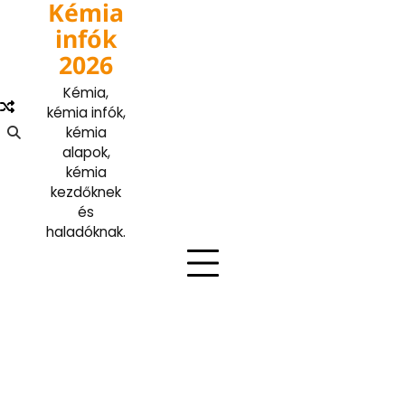
Kémia
Skip
to
infók
content
2026
Kémia,
kémia infók,
kémia
alapok,
kémia
kezdőknek
és
haladóknak.