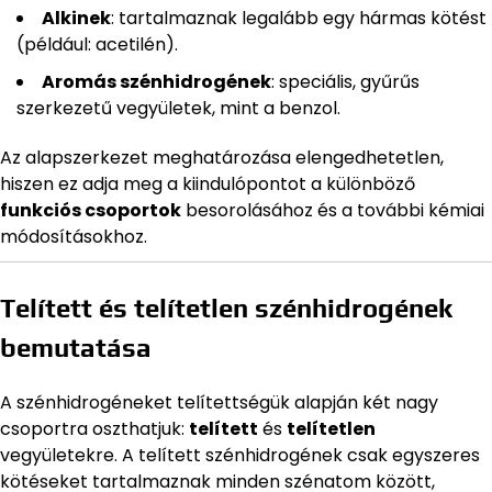
Alkinek
: tartalmaznak legalább egy hármas kötést
(például: acetilén).
Aromás szénhidrogének
: speciális, gyűrűs
szerkezetű vegyületek, mint a benzol.
Az alapszerkezet meghatározása elengedhetetlen,
hiszen ez adja meg a kiindulópontot a különböző
funkciós csoportok
besorolásához és a további kémiai
módosításokhoz.
Telített és telítetlen szénhidrogének
bemutatása
A szénhidrogéneket telítettségük alapján két nagy
csoportra oszthatjuk:
telített
és
telítetlen
vegyületekre. A telített szénhidrogének csak egyszeres
kötéseket tartalmaznak minden szénatom között,