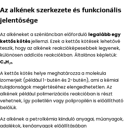
Az alkének szerkezete és funkcionális
jelentősége
Az alkéneket a szénláncban előforduló
legalább egy
kettős kötés
jellemzi. Ezek a kettős kötések lehetővé
teszik, hogy az alkének reakcióképesebbek legyenek,
különösen addíciós reakciókban. Általános képletük:
CₙH₂ₙ
.
A kettős kötés helye meghatározza a molekula
izomerjeit (például 1-butén és 2-butén), ami a kémiai
tulajdonságok megértéséhez elengedhetetlen. Az
alkének például polimerizációs reakcióban is részt
vehetnek, így polietilén vagy polipropilén is előállítható
belőlük.
Az alkének a petrolkémia kiinduló anyagai, műanyagok,
adalékok, kenőanyagok előállításában