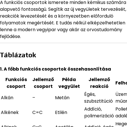
A funkciós csoportok ismerete minden kémikus számára
alapvető fontosságú. Segítik az új vegyületek tervezését,
reakciók levezetését és a környezetben előforduló
folyamatok megértését. E tudás nélkül elképzelhetetlen
lenne a modern vegyipar vagy akár az orvostudomány
fejlődése.
Táblázatok
1. A főbb funkciós csoportok összehasonlítása
Funkciós
Jellemző
Példa
Jellemző
Felh
csoport
csoport
vegyület
reakció
Égés,
Üzem
Alkán
–
Metán
szubsztitúció
műa
Addíció,
Poliet
Alkének
C=C
Etilén
polimerizáció
adal
Hege