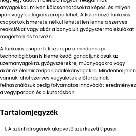
hogy egy adott molekula hogyan reagál más
anyagokkal, milyen kölcsönhatásokra képes, és milyen
ipari vagy biológiai szerepe lehet. A különböző funkciós
csoportok ismerete nélkül lehetetlen lenne a szerves
reakciókat vagy akár a bonyolult gyógyszermolekulákat
megérteni és tervezni.
A funkciós csoportok szerepe a mindennapi
technológiában is kiemelkedő: gondoljunk csak az
üzemanyagokra, gyógyszerekre, műanyagokra vagy
akár az élelmiszeripari adalékanyagokra. Mindenhol jelen
vannak, ahol szerves vegyületek előfordulnak,
felhasználásuk pedig folyamatos innovációt eredményez
a vegyiparban és a kutatásban.
Tartalomjegyzék
A szénhidrogének alapvető szerkezeti típusai