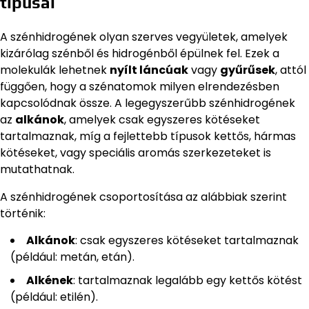
típusai
A szénhidrogének olyan szerves vegyületek, amelyek
kizárólag szénből és hidrogénből épülnek fel. Ezek a
molekulák lehetnek
nyílt láncúak
vagy
gyűrűsek
, attól
függően, hogy a szénatomok milyen elrendezésben
kapcsolódnak össze. A legegyszerűbb szénhidrogének
az
alkánok
, amelyek csak egyszeres kötéseket
tartalmaznak, míg a fejlettebb típusok kettős, hármas
kötéseket, vagy speciális aromás szerkezeteket is
mutathatnak.
A szénhidrogének csoportosítása az alábbiak szerint
történik:
Alkánok
: csak egyszeres kötéseket tartalmaznak
(például: metán, etán).
Alkének
: tartalmaznak legalább egy kettős kötést
(például: etilén).