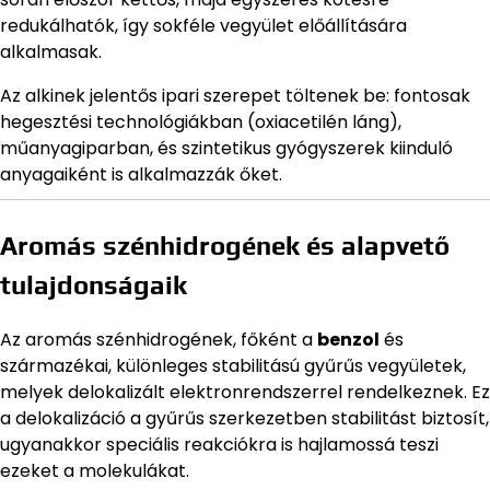
redukálhatók, így sokféle vegyület előállítására
alkalmasak.
Az alkinek jelentős ipari szerepet töltenek be: fontosak
hegesztési technológiákban (oxiacetilén láng),
műanyagiparban, és szintetikus gyógyszerek kiinduló
anyagaiként is alkalmazzák őket.
Aromás szénhidrogének és alapvető
tulajdonságaik
Az aromás szénhidrogének, főként a
benzol
és
származékai, különleges stabilitású gyűrűs vegyületek,
melyek delokalizált elektronrendszerrel rendelkeznek. Ez
a delokalizáció a gyűrűs szerkezetben stabilitást biztosít,
ugyanakkor speciális reakciókra is hajlamossá teszi
ezeket a molekulákat.