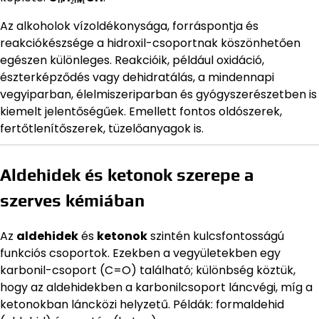
Az alkoholok vízoldékonysága, forráspontja és
reakciókészsége a hidroxil-csoportnak köszönhetően
egészen különleges. Reakcióik, például oxidáció,
észterképződés vagy dehidratálás, a mindennapi
vegyiparban, élelmiszeriparban és gyógyszerészetben is
kiemelt jelentőségűek. Emellett fontos oldószerek,
fertőtlenítőszerek, tüzelőanyagok is.
Aldehidek és ketonok szerepe a
szerves kémiában
Az
aldehidek
és
ketonok
szintén kulcsfontosságú
funkciós csoportok. Ezekben a vegyületekben egy
karbonil-csoport (C=O) található; különbség köztük,
hogy az aldehidekben a karbonilcsoport láncvégi, míg a
ketonokban láncközi helyzetű. Példák: formaldehid