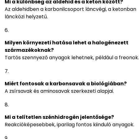
Mi a különbség az aldehid és a keton között?
Az aldehidben a karbonilcsoport láncvégi, a ketonban
láncközi helyzetű.
Milyen környezeti hatása lehet a halogénezett
származékoknak?
Tartós szennyező anyagok lehetnek, például a freonok.
Miért fontosak a karbonsavak a biológiában?
A zsírsavak és aminosavak szerkezeti alapjai.
Mi a telítetlen szénhidrogén jelentősége?
Reakcióképesebbek, iparilag fontos kiinduló anyagok.