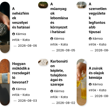
A
A
A
műanyag
szervetlen
nehézfém
ok
vegyülete
ek
lebomlása
k
veszélyei
és
legfontos
és hatásai
környezet
abb
i hatásai
típusai
Kémia
Kémia
Kémia
infók - Kata
infók - Kata
infók - Kata
2026-08-06
2026-08-05
2026-08
Karbonáti
Hogyan
on
működik a
A zsírok
képlete,
rozsdagát
és olajok
tulajdons
ló
kémiája
ágai és
bevonat?
Kémia
szerepe
Kémia
infók - Kata
Kémia
infók - Kata
2026-08-
infók - Kata
2026-08-03
2026-08-02