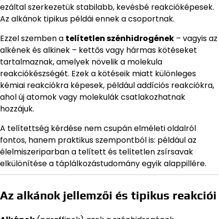
ezáltal szerkezetük stabilabb, kevésbé reakcióképesek.
Az alkánok tipikus példái ennek a csoportnak.
Ezzel szemben a
telítetlen szénhidrogének
– vagyis az
alkének és alkinek – kettős vagy hármas kötéseket
tartalmaznak, amelyek növelik a molekula
reakciókészségét. Ezek a kötéseik miatt különleges
kémiai reakciókra képesek, például addíciós reakciókra,
ahol új atomok vagy molekulák csatlakozhatnak
hozzájuk.
A telítettség kérdése nem csupán elméleti oldalról
fontos, hanem praktikus szempontból is: például az
élelmiszeriparban a telített és telítetlen zsírsavak
elkülönítése a táplálkozástudomány egyik alappillére.
Az alkánok jellemzői és tipikus reakciói