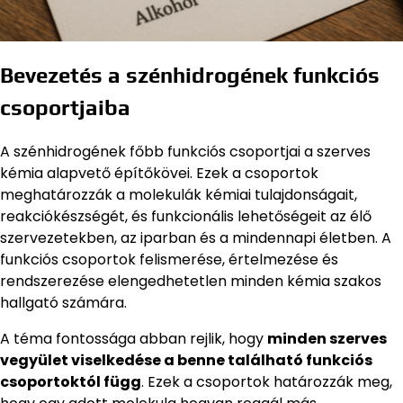
Bevezetés a szénhidrogének funkciós
csoportjaiba
A szénhidrogének főbb funkciós csoportjai a szerves
kémia alapvető építőkövei. Ezek a csoportok
meghatározzák a molekulák kémiai tulajdonságait,
reakciókészségét, és funkcionális lehetőségeit az élő
szervezetekben, az iparban és a mindennapi életben. A
funkciós csoportok felismerése, értelmezése és
rendszerezése elengedhetetlen minden kémia szakos
hallgató számára.
A téma fontossága abban rejlik, hogy
minden szerves
vegyület viselkedése a benne található funkciós
csoportoktól függ
. Ezek a csoportok határozzák meg,