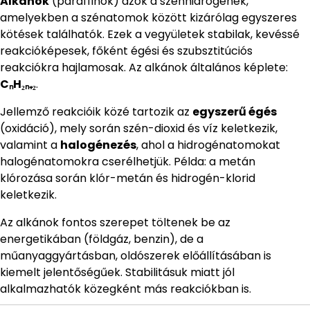
Alkánok
(paraffinok) azok a szénhidrogének,
amelyekben a szénatomok között kizárólag egyszeres
kötések találhatók. Ezek a vegyületek stabilak, kevéssé
reakcióképesek, főként égési és szubsztitúciós
reakciókra hajlamosak. Az alkánok általános képlete:
CₙH₂ₙ₊₂
.
Jellemző reakcióik közé tartozik az
egyszerű égés
(oxidáció), mely során szén-dioxid és víz keletkezik,
valamint a
halogénezés
, ahol a hidrogénatomokat
halogénatomokra cserélhetjük. Példa: a metán
klórozása során klór-metán és hidrogén-klorid
keletkezik.
Az alkánok fontos szerepet töltenek be az
energetikában (földgáz, benzin), de a
műanyaggyártásban, oldószerek előállításában is
kiemelt jelentőségűek. Stabilitásuk miatt jól
alkalmazhatók közegként más reakciókban is.