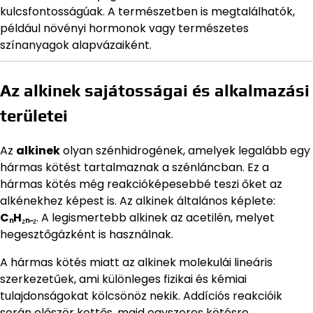
kulcsfontosságúak. A természetben is megtalálhatók,
például növényi hormonok vagy természetes
színanyagok alapvázaiként.
Az alkinek sajátosságai és alkalmazási
területei
Az
alkinek
olyan szénhidrogének, amelyek legalább egy
hármas kötést tartalmaznak a szénláncban. Ez a
hármas kötés még reakcióképesebbé teszi őket az
alkénekhez képest is. Az alkinek általános képlete:
CₙH₂ₙ₋₂
. A legismertebb alkinek az acetilén, melyet
hegesztőgázként is használnak.
A hármas kötés miatt az alkinek molekulái lineáris
szerkezetűek, ami különleges fizikai és kémiai
tulajdonságokat kölcsönöz nekik. Addíciós reakcióik
során először kettős, majd egyszeres kötésre