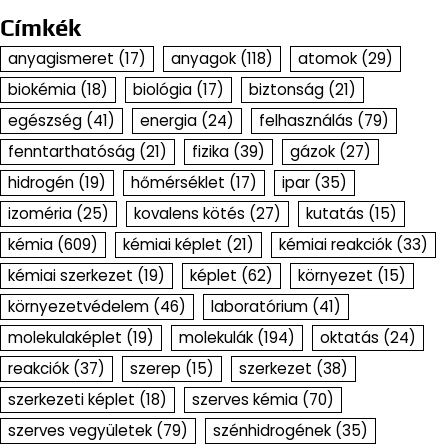
Címkék
anyagismeret
(17)
anyagok
(118)
atomok
(29)
biokémia
(18)
biológia
(17)
biztonság
(21)
egészség
(41)
energia
(24)
felhasználás
(79)
fenntarthatóság
(21)
fizika
(39)
gázok
(27)
hidrogén
(19)
hőmérséklet
(17)
ipar
(35)
izoméria
(25)
kovalens kötés
(27)
kutatás
(15)
kémia
(609)
kémiai képlet
(21)
kémiai reakciók
(33)
kémiai szerkezet
(19)
képlet
(62)
környezet
(15)
környezetvédelem
(46)
laboratórium
(41)
molekulaképlet
(19)
molekulák
(194)
oktatás
(24)
reakciók
(37)
szerep
(15)
szerkezet
(38)
szerkezeti képlet
(18)
szerves kémia
(70)
szerves vegyületek
(79)
szénhidrogének
(35)