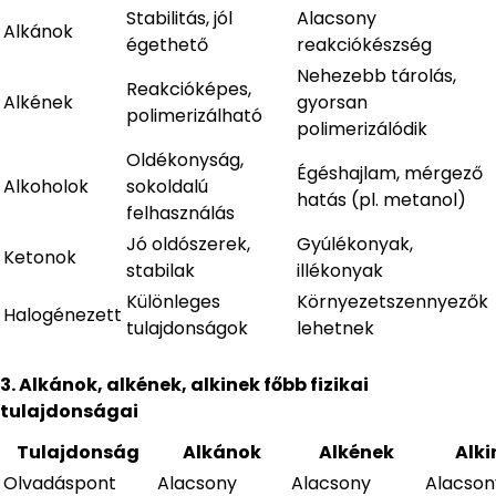
Stabilitás, jól
Alacsony
Alkánok
égethető
reakciókészség
Nehezebb tárolás,
Reakcióképes,
Alkének
gyorsan
polimerizálható
polimerizálódik
Oldékonyság,
Égéshajlam, mérgező
Alkoholok
sokoldalú
hatás (pl. metanol)
felhasználás
Jó oldószerek,
Gyúlékonyak,
Ketonok
stabilak
illékonyak
Különleges
Környezetszennyezők
Halogénezett
tulajdonságok
lehetnek
3. Alkánok, alkének, alkinek főbb fizikai
tulajdonságai
Tulajdonság
Alkánok
Alkének
Alki
Olvadáspont
Alacsony
Alacsony
Alacson