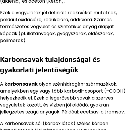
(aldehid) és acetón (keton).
Ezek a vegyületek jól definiált reakciókat mutatnak,
például oxidációra, redukcióra, addícióra. Számos
természetes vegyület és szintetikus anyag alapját
képezik (pl. illatanyagok, gyógyszerek, oldószerek,
polimerek).
Karbonsavak tulajdonságai és
gyakorlati jelentőségük
A
karbonsavak
olyan szénhidrogén-származékok,
amelyekben egy vagy több karboxil-csoport (–COOH)
helyezkedik el. Ezek a legerősebb savak a szerves
vegyületek között, és vízben jól oldódó, gyakran
jellegzetes szagú anyagok. Például: ecetsav, citromsav.
A karbonsavak sói (karboxilátok) széles körben