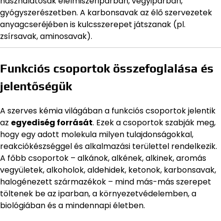
használatosak élelmiszeriparban, vegyiparban,
gyógyszerészetben. A karbonsavak az élő szervezetek
anyagcseréjében is kulcsszerepet játszanak (pl.
zsírsavak, aminosavak).
Funkciós csoportok összefoglalása és
jelentőségük
A szerves kémia világában a funkciós csoportok jelentik
az
egyediség forrását
. Ezek a csoportok szabják meg,
hogy egy adott molekula milyen tulajdonságokkal,
reakciókészséggel és alkalmazási területtel rendelkezik.
A főbb csoportok – alkánok, alkének, alkinek, aromás
vegyületek, alkoholok, aldehidek, ketonok, karbonsavak,
halogénezett származékok – mind más-más szerepet
töltenek be az iparban, a környezetvédelemben, a
biológiában és a mindennapi életben.