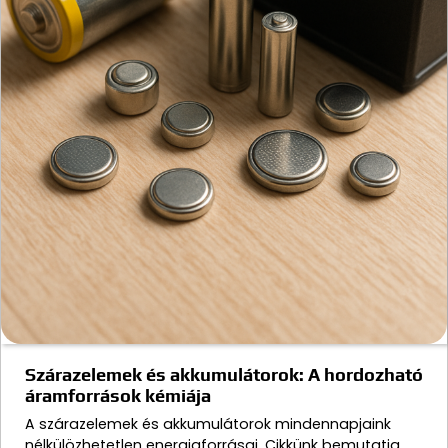
Szárazelemek és akkumulátorok: A hordozható
áramforrások kémiája
A szárazelemek és akkumulátorok mindennapjaink
nélkülözhetetlen energiaforrásai. Cikkünk bemutatja,