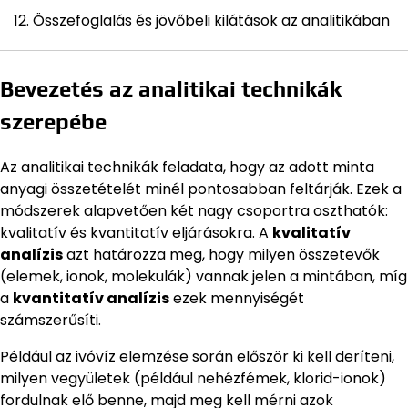
Összefoglalás és jövőbeli kilátások az analitikában
Bevezetés az analitikai technikák
szerepébe
Az analitikai technikák feladata, hogy az adott minta
anyagi összetételét minél pontosabban feltárják. Ezek a
módszerek alapvetően két nagy csoportra oszthatók:
kvalitatív és kvantitatív eljárásokra. A
kvalitatív
analízis
azt határozza meg, hogy milyen összetevők
(elemek, ionok, molekulák) vannak jelen a mintában, míg
a
kvantitatív analízis
ezek mennyiségét
számszerűsíti.
Például az ivóvíz elemzése során először ki kell deríteni,
milyen vegyületek (például nehézfémek, klorid-ionok)
fordulnak elő benne, majd meg kell mérni azok