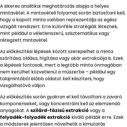
A sikeres analitikai meghatározás alapja a helyes
mintavétel. A mintavételi folyamat során biztosítani kell,
hogy a kapott minta valóban reprezentálja az egész
vizsgált rendszert. Erre különféle stratégiák léteznek,
mint például a véletlenszerű, szisztematikus vagy
rétegzett mintavétel.
Az előkészítési lépések között szerepelhet a minta
szárítása, oldása, hígítása vagy akár extrakciója is. Ezek
a lépések fontosak, mert a legtöbb minta önmagában
nem kerülhet közvetlenül a műszerbe – például egy
talajmintából előbb oldatot kell készíteni, hogy
vizsgálhatóvá váljon.
Az előkészítés során gyakran el kell távolítani a zavaró
komponenseket, vagy koncentrálni kell az elemzendő
anyagokat. A
szilárd-fázisú extrakció
vagy a
folyadék-folyadék extrakció
kiváló példák erre. Ezek
a módszerek jelentősen növelhetik a kimutatás