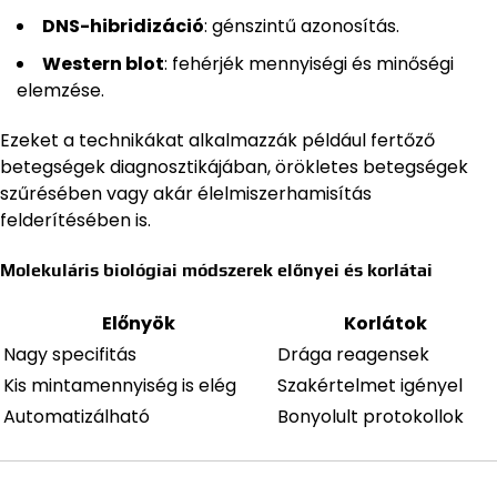
DNS-hibridizáció
: génszintű azonosítás.
Western blot
: fehérjék mennyiségi és minőségi
elemzése.
Ezeket a technikákat alkalmazzák például fertőző
betegségek diagnosztikájában, örökletes betegségek
szűrésében vagy akár élelmiszerhamisítás
felderítésében is.
Molekuláris biológiai módszerek előnyei és korlátai
Előnyök
Korlátok
Nagy specifitás
Drága reagensek
Kis mintamennyiség is elég
Szakértelmet igényel
Automatizálható
Bonyolult protokollok