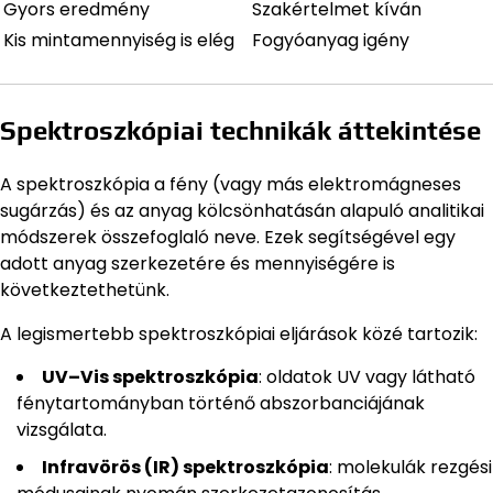
Gyors eredmény
Szakértelmet kíván
Kis mintamennyiség is elég
Fogyóanyag igény
Spektroszkópiai technikák áttekintése
A spektroszkópia a fény (vagy más elektromágneses
sugárzás) és az anyag kölcsönhatásán alapuló analitikai
módszerek összefoglaló neve. Ezek segítségével egy
adott anyag szerkezetére és mennyiségére is
következtethetünk.
A legismertebb spektroszkópiai eljárások közé tartozik:
UV–Vis spektroszkópia
: oldatok UV vagy látható
fénytartományban történő abszorbanciájának
vizsgálata.
Infravörös (IR) spektroszkópia
: molekulák rezgési