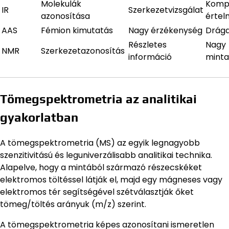
Molekulák
Komp
IR
Szerkezetvizsgálat
azonosítása
értel
AAS
Fémion kimutatás
Nagy érzékenység
Drága
Részletes
Nagy
NMR
Szerkezetazonosítás
információ
mint
Tömegspektrometria az analitikai
gyakorlatban
A tömegspektrometria (MS) az egyik legnagyobb
szenzitivitású és leguniverzálisabb analitikai technika.
Alapelve, hogy a mintából származó részecskéket
elektromos töltéssel látják el, majd egy mágneses vagy
elektromos tér segítségével szétválasztják őket
tömeg/töltés arányuk (m/z) szerint.
A tömegspektrometria képes azonosítani ismeretlen