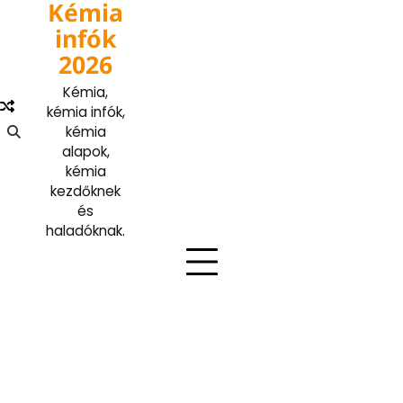
Kémia
Skip
to
infók
content
2026
Kémia,
kémia infók,
kémia
alapok,
kémia
kezdőknek
és
haladóknak.