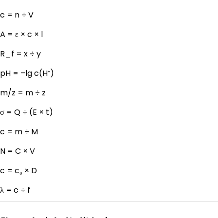
c = n ÷ V
A = ε × c × l
R_f = x ÷ y
pH = –lg c(H⁺)
m/z = m ÷ z
σ = Q ÷ (E × t)
c = m ÷ M
N = C × V
c = c₀ × D
λ = c ÷ f