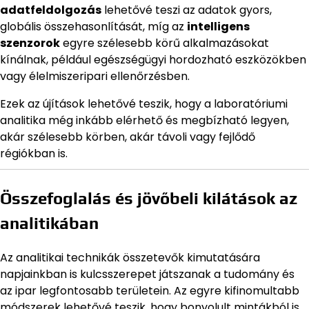
adatfeldolgozás
lehetővé teszi az adatok gyors,
globális összehasonlítását, míg az
intelligens
szenzorok
egyre szélesebb körű alkalmazásokat
kínálnak, például egészségügyi hordozható eszközökben
vagy élelmiszeripari ellenőrzésben.
Ezek az újítások lehetővé teszik, hogy a laboratóriumi
analitika még inkább elérhető és megbízható legyen,
akár szélesebb körben, akár távoli vagy fejlődő
régiókban is.
Összefoglalás és jövőbeli kilátások az
analitikában
Az analitikai technikák összetevők kimutatására
napjainkban is kulcsszerepet játszanak a tudomány és
az ipar legfontosabb területein. Az egyre kifinomultabb
módszerek lehetővé teszik, hogy bonyolult mintákból is