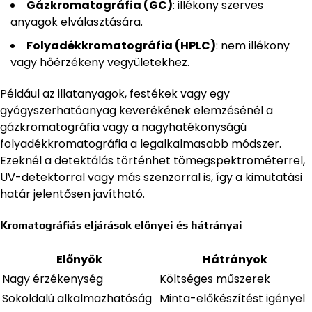
Gázkromatográfia (GC)
: illékony szerves
anyagok elválasztására.
Folyadékkromatográfia (HPLC)
: nem illékony
vagy hőérzékeny vegyületekhez.
Például az illatanyagok, festékek vagy egy
gyógyszerhatóanyag keverékének elemzésénél a
gázkromatográfia vagy a nagyhatékonyságú
folyadékkromatográfia a legalkalmasabb módszer.
Ezeknél a detektálás történhet tömegspektrométerrel,
UV-detektorral vagy más szenzorral is, így a kimutatási
határ jelentősen javítható.
Kromatográfiás eljárások előnyei és hátrányai
Előnyök
Hátrányok
Nagy érzékenység
Költséges műszerek
Sokoldalú alkalmazhatóság
Minta-előkészítést igényel