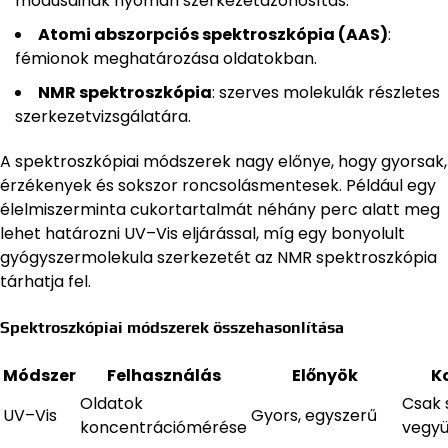
módusainak nyomán szerkezetazonosítás.
Atomi abszorpciós spektroszkópia (AAS)
:
fémionok meghatározása oldatokban.
NMR spektroszkópia
: szerves molekulák részletes
szerkezetvizsgálatára.
A spektroszkópiai módszerek nagy előnye, hogy gyorsak,
érzékenyek és sokszor roncsolásmentesek. Például egy
élelmiszerminta cukortartalmát néhány perc alatt meg
lehet határozni UV–Vis eljárással, míg egy bonyolult
gyógyszermolekula szerkezetét az NMR spektroszkópia
tárhatja fel.
Spektroszkópiai módszerek összehasonlítása
Módszer
Felhasználás
Előnyök
K
Oldatok
Csak 
UV–Vis
Gyors, egyszerű
koncentrációmérése
vegyü