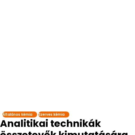
Általános kémia
Szerves kémia
Analitikai technikák
összetevők kimutatására