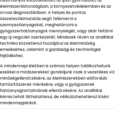
tudományos kutatásokban, az ipari gyártásban, az
élelmiszerbiztonságban, a környezetvédelemben és az
orvosi diagnosztikában. A helyes és pontos
összetevőkimutatás segít felismerni a
szennyezőanyagokat, meghatározni a
gyógyszerhatóanyagok mennyiségét, vagy akár feltárni
egy új vegyület szerkezetét. Mindezek révén az analitikai
technika közvetlenül hozzájárul az életminőség
emeléséhez, valamint a gazdasági és technológiai
fejlődéshez.
A mindennapi életben is számos helyen találkozhatunk
ezekkel a módszerekkel: gondoljunk csak a vezetékes víz
minőségellenőrzésére, az élelmiszerekben előforduló
tartósítószerek mérésére, vagy a gyógyszerek
hatóanyagtartalmának ellenőrzésére. Az analitikai
kémia tehát láthatatlanul, de nélkülözhetetlenül kíséri
mindennapjainkat.