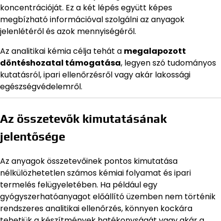
koncentrációját. Ez a két lépés együtt képes
megbízható információval szolgálni az anyagok
jelenlétéről és azok mennyiségéről.
Az analitikai kémia célja tehát a
megalapozott
döntéshozatal támogatása
, legyen szó tudományos
kutatásról, ipari ellenőrzésről vagy akár lakossági
egészségvédelemről.
Az összetevők kimutatásának
jelentősége
Az anyagok összetevőinek pontos kimutatása
nélkülözhetetlen számos kémiai folyamat és ipari
termelés felügyeletében. Ha például egy
gyógyszerhatóanyagot előállító üzemben nem történik
rendszeres analitikai ellenőrzés, könnyen kockára
tehetjük a készítmények hatékonyságát vagy akár a