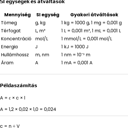
SI egységek és átváltások
Mennyiség
SI egység
Gyakori átváltások
Tömeg
g, kg
1 kg = 1000 g, 1 mg = 0,001 g
Térfogat
L, m³
1 L = 0,001 m³, 1 mL = 0,001 L
Koncentráció
mol/L
1 mmol/L = 0,001 mol/L
Energia
J
1 kJ = 1000 J
Hullámhossz
m, nm
1 nm = 10⁻⁹ m
Áram
A
1 mA = 0,001 A
Példaszámítás
A = ε × c × l
A = 1,2 × 0,02 × 1,0 = 0,024
c = n ÷ V