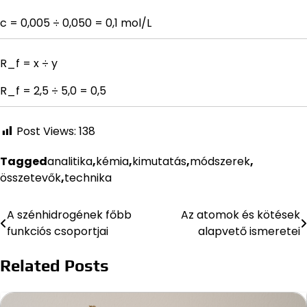
c = 0,005 ÷ 0,050 = 0,1 mol/L
R_f = x ÷ y
R_f = 2,5 ÷ 5,0 = 0,5
Post Views:
138
Tagged
analitika
,
kémia
,
kimutatás
,
módszerek
,
összetevők
,
technika
A szénhidrogének főbb
Az atomok és kötések
Bejegyzés
funkciós csoportjai
alapvető ismeretei
navigáció
Related Posts