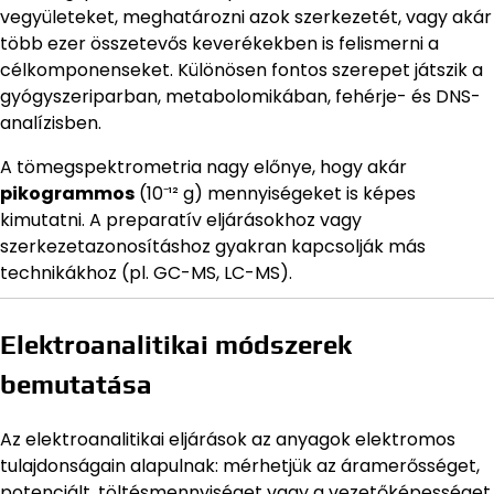
vegyületeket, meghatározni azok szerkezetét, vagy akár
több ezer összetevős keverékekben is felismerni a
célkomponenseket. Különösen fontos szerepet játszik a
gyógyszeriparban, metabolomikában, fehérje- és DNS-
analízisben.
A tömegspektrometria nagy előnye, hogy akár
pikogrammos
(10⁻¹² g) mennyiségeket is képes
kimutatni. A preparatív eljárásokhoz vagy
szerkezetazonosításhoz gyakran kapcsolják más
technikákhoz (pl. GC-MS, LC-MS).
Elektroanalitikai módszerek
bemutatása
Az elektroanalitikai eljárások az anyagok elektromos
tulajdonságain alapulnak: mérhetjük az áramerősséget,
potenciált, töltésmennyiséget vagy a vezetőképességet,