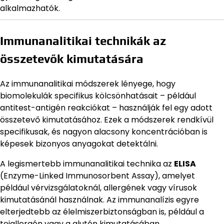
alkalmazhatók.
Immunanalitikai technikák az
összetevők kimutatására
Az immunanalitikai módszerek lényege, hogy
biomolekulák specifikus kölcsönhatásait – például
antitest-antigén reakciókat – használják fel egy adott
összetevő kimutatásához. Ezek a módszerek rendkívül
specifikusak, és nagyon alacsony koncentrációban is
képesek bizonyos anyagokat detektálni.
A legismertebb immunanalitikai technika az
ELISA
(Enzyme-Linked Immunosorbent Assay), amelyet
például vérvizsgálatoknál, allergének vagy vírusok
kimutatásánál használnak. Az immunanalízis egyre
elterjedtebb az élelmiszerbiztonságban is, például a
tejallergén vagy a glutén kimutatásában.