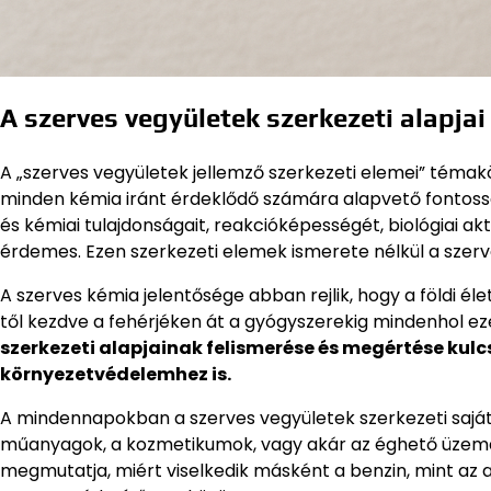
A szerves vegyületek szerkezeti alapjai
A „szerves vegyületek jellemző szerkezeti elemei” téma
minden kémia iránt érdeklődő számára alapvető fontossá
és kémiai tulajdonságait, reakcióképességét, biológiai ak
érdemes. Ezen szerkezeti elemek ismerete nélkül a szer
A szerves kémia jelentősége abban rejlik, hogy a földi é
től kezdve a fehérjéken át a gyógyszerekig mindenhol ez
szerkezeti alapjainak felismerése és megértése kulc
környezetvédelemhez is.
A mindennapokban a szerves vegyületek szerkezeti saját
műanyagok, a kozmetikumok, vagy akár az éghető üzemany
megmutatja, miért viselkedik másként a benzin, mint az 