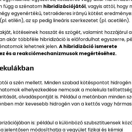
an függ a szénatom
hibridizációjától
, vagyis attól, hogy 
ió négy egyenértékű, tetraéderes irányú kötést eredményez
. etilén), az sp pedig lineáris szerkezetet (pl. acetilén).
ját, kötéseinek hosszát és szögét, valamint hozzájárul a
 akár többféle hibridizáció is előfordulhat egyszerre, pé
zénatomok lehetnek jelen.
A hibridizáció ismerete
éhez és a reakciómechanizmusok megértéséhez.
lekulákban
ói a szén mellett. Minden szabad kötéspontot hidrogén tö
génatomok elhelyezkedése nemcsak a molekula telítettsé
aritását, olvadáspontját is. Például a metánban minden s
ilénben már kevesebb hidrogén van a kettős vagy hármas
izációjában is: például a különböző szubsztituensek közö
a jelentősen módosíthatja a vegyület fizikai és kémiai