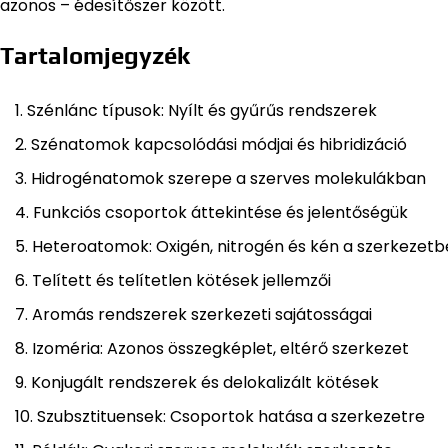
azonos – édesítőszer között.
Tartalomjegyzék
Szénlánc típusok: Nyílt és gyűrűs rendszerek
Szénatomok kapcsolódási módjai és hibridizáció
Hidrogénatomok szerepe a szerves molekulákban
Funkciós csoportok áttekintése és jelentőségük
Heteroatomok: Oxigén, nitrogén és kén a szerkezet
Telített és telítetlen kötések jellemzői
Aromás rendszerek szerkezeti sajátosságai
Izoméria: Azonos összegképlet, eltérő szerkezet
Konjugált rendszerek és delokalizált kötések
Szubsztituensek: Csoportok hatása a szerkezetre