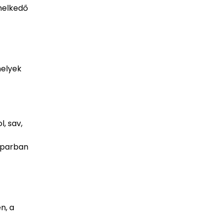
emelkedő
melyek
l, sav,
riparban
n, a