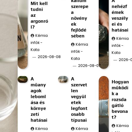
kálium
A
Mit kell
szerepe
nehézf
tudni
a
émek
az
növény
veszély
argonró
ek
ei és
l?
fejlődé
hatásai
Kémia
sében
Kémia
infók -
Kémia
infók -
Kata
infók -
Kata
2026-08-08
Kata
2026-
2026-08-07
A
A
Hogyan
műany
szervet
működi
agok
len
k a
leboml
vegyül
rozsda
ása és
etek
gátló
környe
legfont
bevona
zeti
osabb
t?
hatásai
típusai
Kémia
Kémia
Kémia