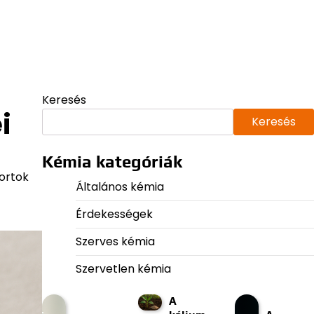
Keresés
i
Keresés
Kémia kategóriák
portok
Általános kémia
Érdekességek
Szerves kémia
Szervetlen kémia
A