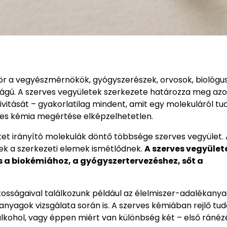
kör a vegyészmérnökök, gyógyszerészek, orvosok, biológu
gú. A szerves vegyületek szerkezete határozza meg azok 
tivitását – gyakorlatilag mindent, amit egy molekuláról tu
ves kémia megértése elképzelhetetlen.
letet irányító molekulák döntő többsége szerves vegyület.
ek a szerkezeti elemek ismétlődnek.
A szerves vegyület
s a biokémiához, a gyógyszertervezéshez, sőt a
osságaival találkozunk például az élelmiszer-adalékanya
agok vizsgálata során is. A szerves kémiában rejlő tud
alkohol, vagy éppen miért van különbség két – első ránéz