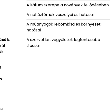
A kálium szerepe a növények fejlődésében
A nehézfémek veszélyei és hatásai
A műanyagok lebomlása és környezeti
hatásai
űsök
.
A szervetlen vegyületek legfontosabb
rűt.
típusai
ek
s
n
os