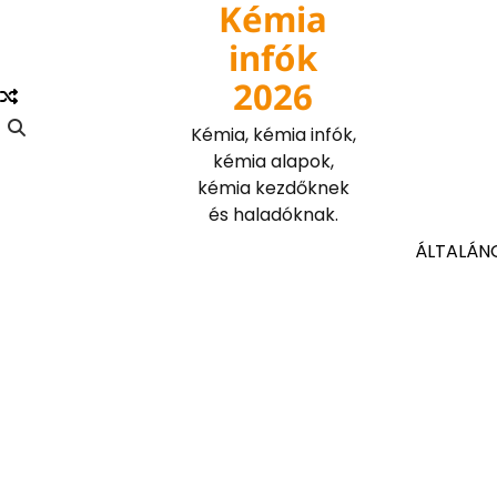
Kémia
Skip
to
infók
content
2026
Kémia, kémia infók,
kémia alapok,
kémia kezdőknek
és haladóknak.
ÁLTALÁN