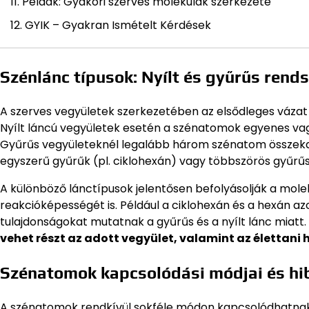
Példák: Gyakori szerves molekulák szerkezete
GYIK – Gyakran Ismételt Kérdések
Szénlánc típusok: Nyílt és gyűrűs rend
A szerves vegyületek szerkezetében az elsődleges vázat 
Nyílt láncú vegyületek esetén a szénatomok egyenes va
Gyűrűs vegyületeknél legalább három szénatom összekap
egyszerű gyűrűk (pl. ciklohexán) vagy többszörös gyűrűs 
A különböző lánctípusok jelentősen befolyásolják a moleku
reakcióképességét is. Például a ciklohexán és a hexán a
tulajdonságokat mutatnak a gyűrűs és a nyílt lánc miatt.
vehet részt az adott vegyület, valamint az élettani h
Szénatomok kapcsolódási módjai és hib
A szénatomok rendkívül sokféle módon kapcsolódhatnak