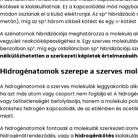
kötések is kialakulhatnak. Ez a kapcsolódási mód nagyb
módon oszlanak el a külső elektronjai. Az sp³ hibridizác
metán), míg az sp² három síkbeli kötést és egy π-kötést (pl
A szénatomok hibridizációja meghatározza a molekula alak
vegyület reakcióképességéhez is. Egy szerves molekulában
benzolban sp², míg egy oldalláncban sp³ hibridizációjú s
nélkülözhetetlen a szerkezeti képletek értelmezés
Hidrogénatomok szerepe a szerves mo
A hidrogénatomok a szerves molekulák leggyakoribb alkot
ha azt más atom vagy csoport nem foglalja el. A hidro
vagy telítetlenségét befolyásolja, hanem a molekula pol
kötéshez hidrogén kapcsolódik, de az etilénben és acet
miatt.
A hidrogénatomok fontosak a molekulák szerkezeti izomer
hidrogénátrendeződés, vagy a
hidrogénkötés
kialakulás