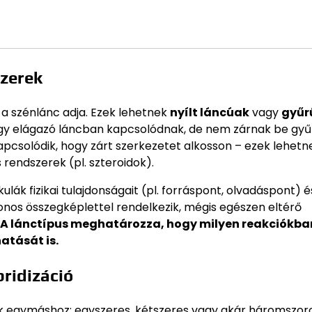
szerek
a szénlánc adja. Ezek lehetnek
nyílt láncúak
vagy
gyűr
gy elágazó láncban kapcsolódnak, de nem zárnak be gyű
csolódik, hogy zárt szerkezetet alkosson – ezek lehetn
rendszerek (pl. szteroidok).
lák fizikai tulajdonságait (pl. forráspont, olvadáspont) é
zonos összegképlettel rendelkezik, mégis egészen eltérő
A lánctípus meghatározza, hogy milyen reakciókba
atását is.
ridizáció
 egymáshoz: egyszeres, kétszeres vagy akár háromszor