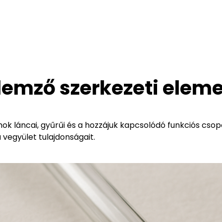
lemző szerkezeti eleme
ok láncai, gyűrűi és a hozzájuk kapcsolódó funkciós cso
vegyület tulajdonságait.