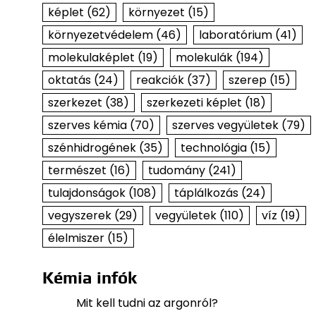
képlet
(62)
környezet
(15)
környezetvédelem
(46)
laboratórium
(41)
molekulaképlet
(19)
molekulák
(194)
oktatás
(24)
reakciók
(37)
szerep
(15)
szerkezet
(38)
szerkezeti képlet
(18)
szerves kémia
(70)
szerves vegyületek
(79)
szénhidrogének
(35)
technológia
(15)
természet
(16)
tudomány
(241)
tulajdonságok
(108)
táplálkozás
(24)
vegyszerek
(29)
vegyületek
(110)
víz
(19)
élelmiszer
(15)
Kémia infók
Mit kell tudni az argonról?