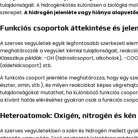
tulajdonságait. A hidrogénkötés különösen a biológiai mol
szerepet.
A hidrogén jelenléte vagy hiánya alapvet
Funkciós csoportok áttekintése és jel
A szerves vegyületek egyik legfontosabb szerkezeti ele
meghatározzák a vegyület kémiai tulajdonságait, reakcióit, 
Klasszikus példák: -OH (hidroxilcsoport, alkoholok), -C
(aldehidcsoport) stb.
A funkciós csoport jelenléte meghatározza, hogy egy sz
észter, amin, stb.), és milyen reakciókat képes végrehaj
tulajdonságokat mutathat, ha különböző funkciós csopor
a kívánt hatás eléréséhez gyakran csak a funkciós csop
Heteroatomok: Oxigén, nitrogén és kén
A szerves vegyületekben a szén és hidrogén mellett gya