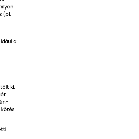
milyen
 (pl.
ldául a
lt ki,
gét
zén-
 kötés
tti