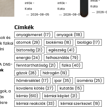
infók -
infók -
infók -
Kata
Kata
Kata
2026-
2026-08-05
2026-08-04
Címkék
anyagismeret
(17)
anyagok
(118)
sok és
atomok
(29)
biokémia
(18)
biológia
(17)
fizikai
dni
biztonság
(21)
egészség
(41)
energia
(24)
felhasználás
(79)
 A DNS-
fenntarthatóság
(21)
fizika
(40)
ek
gázok
(28)
hidrogén
(19)
hőmérséklet
(17)
ipar
(35)
izoméria
(25)
kovalens kötés
(27)
kutatás
(15)
gok, a
kémia
(610)
kémiai képlet
(21)
ás
ésre
kémiai reakciók
(33)
kémiai szerkezet
(19)