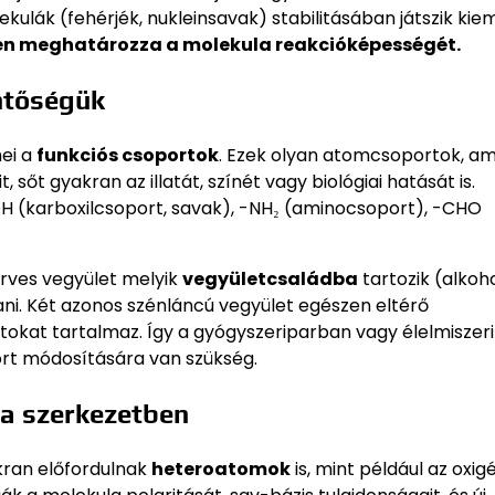
ekulák (fehérjék, nukleinsavak) stabilitásában játszik ki
ően meghatározza a molekula reakcióképességét.
entőségük
mei a
funkciós csoportok
. Ezek olyan atomcsoportok, a
sőt gyakran az illatát, színét vagy biológiai hatását is.
OOH (karboxilcsoport, savak), -NH₂ (aminocsoport), -CHO
erves vegyület melyik
vegyületcsaládba
tartozik (alkoho
tani. Két azonos szénláncú vegyület egészen eltérő
tokat tartalmaz. Így a gyógyszeriparban vagy élelmisze
ort módosítására van szükség.
 a szerkezetben
kran előfordulnak
heteroatomok
is, mint például az oxigé