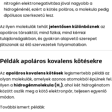
nitrogén elektronegativitása jóval nagyobb a
hidrogénénél, ezért a kötés poláros, a molekula pedig
dipólusos szerkezetű lesz.
Az ilyen molekulák tehát
jelentősen különböznek
az
apoláros társaiktól, mind fizikai, mind kémiai
tulajdonságaikban, és gyakran alapvető szerepet
játszanak az élő szervezetek folyamataiban.
Példák apoláros kovalens kötésekre
Az
apoláros kovalens kötések
legismertebb példái az
olyan molekulák, amelyek azonos atomokból épülnek fel.
Ilyen a
hidrogénmolekula (H₂)
, ahol két hidrogénatom
között oszlik meg a kötő elektronpár, teljesen egyenlő
módon.
További ismert példák: