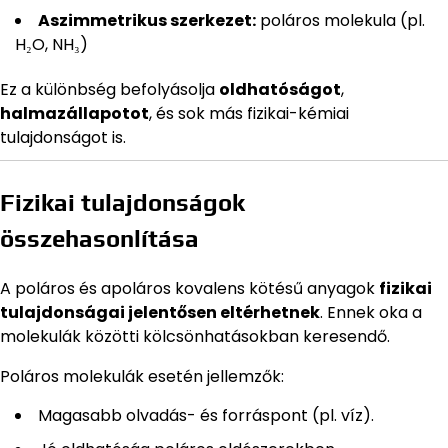
Aszimmetrikus szerkezet:
poláros molekula (pl.
H₂O, NH₃)
Ez a különbség befolyásolja
oldhatóságot
,
halmazállapotot
, és sok más fizikai-kémiai
tulajdonságot is.
Fizikai tulajdonságok
összehasonlítása
A poláros és apoláros kovalens kötésű anyagok
fizikai
tulajdonságai jelentősen eltérhetnek
. Ennek oka a
molekulák közötti kölcsönhatásokban keresendő.
Poláros molekulák esetén jellemzők:
Magasabb olvadás- és forráspont (pl. víz).