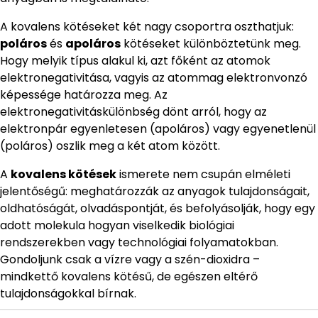
A kovalens kötéseket két nagy csoportra oszthatjuk:
poláros
és
apoláros
kötéseket különböztetünk meg.
Hogy melyik típus alakul ki, azt főként az atomok
elektronegativitása, vagyis az atommag elektronvonzó
képessége határozza meg. Az
elektronegativitáskülönbség dönt arról, hogy az
elektronpár egyenletesen (apoláros) vagy egyenetlenül
(poláros) oszlik meg a két atom között.
A
kovalens kötések
ismerete nem csupán elméleti
jelentőségű: meghatározzák az anyagok tulajdonságait,
oldhatóságát, olvadáspontját, és befolyásolják, hogy egy
adott molekula hogyan viselkedik biológiai
rendszerekben vagy technológiai folyamatokban.
Gondoljunk csak a vízre vagy a szén-dioxidra –
mindkettő kovalens kötésű, de egészen eltérő
tulajdonságokkal bírnak.