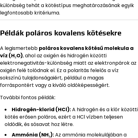
különbség tehát a kötéstípus meghatározásának egyik
legfontosabb kritériuma.
Példák poláros kovalens kötésekre
A legismertebb
poláros kovalens kötésű molekula a
víz (H₂O)
, ahol az oxigén és hidrogén közötti
elektronegativitás-különbség miatt az elektronpárok az
oxigén felé tolódnak el. Ez a polaritás felelős a víz
sokszínű tulajdonságaiért, például a magas
forráspontért vagy a kiváló oldóképességért.
További fontos példák:
Hidrogén-klorid (HCl):
A hidrogén és a klór közötti
kötés erősen poláros, ezért a HCl vízben teljesen
oldódik, és sósavat hoz létre.
Ammónia (NH₃):
Az ammónia molekulájában a