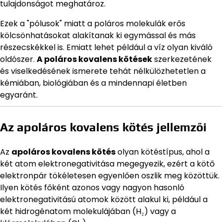
tulajdonságot meghatároz.
Ezek a "pólusok" miatt a poláros molekulák erős
kölcsönhatásokat alakítanak ki egymással és más
részecskékkel is. Emiatt lehet például a víz olyan kiváló
oldószer.
A poláros kovalens kötések
szerkezetének
és viselkedésének ismerete tehát nélkülözhetetlen a
kémiában, biológiában és a mindennapi életben
egyaránt.
Az apoláros kovalens kötés jellemzői
Az
apoláros kovalens kötés
olyan kötéstípus, ahol a
két atom elektronegativitása megegyezik, ezért a kötő
elektronpár tökéletesen egyenlően oszlik meg közöttük.
Ilyen kötés főként azonos vagy nagyon hasonló
elektronegativitású atomok között alakul ki, például a
két hidrogénatom molekulájában (H₂) vagy a