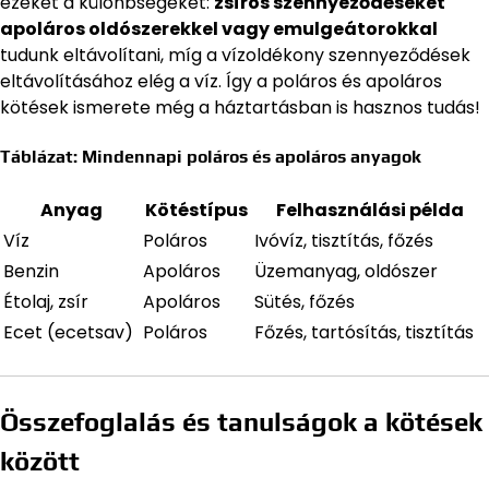
ezeket a különbségeket:
zsíros szennyeződéseket
apoláros oldószerekkel vagy emulgeátorokkal
tudunk eltávolítani, míg a vízoldékony szennyeződések
eltávolításához elég a víz. Így a poláros és apoláros
kötések ismerete még a háztartásban is hasznos tudás!
Táblázat: Mindennapi poláros és apoláros anyagok
Anyag
Kötéstípus
Felhasználási példa
Víz
Poláros
Ivóvíz, tisztítás, főzés
Benzin
Apoláros
Üzemanyag, oldószer
Étolaj, zsír
Apoláros
Sütés, főzés
Ecet (ecetsav)
Poláros
Főzés, tartósítás, tisztítás
Összefoglalás és tanulságok a kötések
között