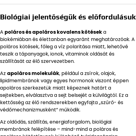
Biológiai jelentőségük és előfordulásuk
A
poláros és apoláros kovalens kötések
a
biokémiában és élettanban egyaránt meghatározóak. A
poláros kötések, főleg a víz polaritása miatt, lehetővé
teszik a tápanyagok, ionok, vitaminok oldását és
szállítását az élő szervezetben.
Az
apoláros molekulák
, például a zsírok, olajok,
lipidmembránok vagy egyes hormonok viszont éppen
apoláros szerkezetük miatt képeznek határt a
sejtekben, elválasztva a sejt belsejét a külvilágtól. Ez a
kettősség az élő rendszerekben egyfajta „szűrő- és
védőmechanizmusként” működik.
Az oldódás, szállítás, energiaforgalom, biológiai
membránok felépítése – mind-mind a poláros és