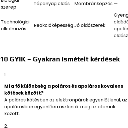
Biológiai
Tápanyag oldás
Membránképzés
—
szerep
Gyen
Technológiai
oldód
Reakcióképesség
Jó oldószerek
alkalmazás
apolá
oldós
10 GYIK – Gyakran ismételt kérdések
Mi a fő különbség a poláros és apoláros kovalens
kötések között?
A poláros kötésben az elektronpárok egyenlőtlenül, az
apolárosban egyenlően oszlanak meg az atomok
között.