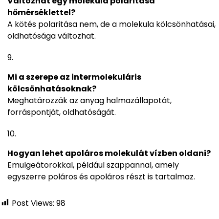
Változhat egy molekula polaritása
hőmérséklettel?
A kötés polaritása nem, de a molekula kölcsönhatásai,
oldhatósága változhat.
Mi a szerepe az intermolekuláris
kölcsönhatásoknak?
Meghatározzák az anyag halmazállapotát,
forráspontját, oldhatóságát.
Hogyan lehet apoláros molekulát vízben oldani?
Emulgeátorokkal, például szappannal, amely
egyszerre poláros és apoláros részt is tartalmaz.
Post Views:
98