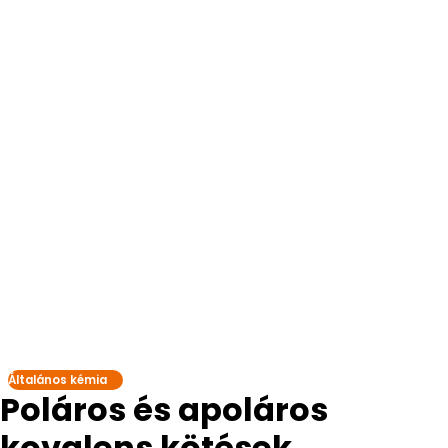
Általános kémia
Poláros és apoláros
kovalens kötések