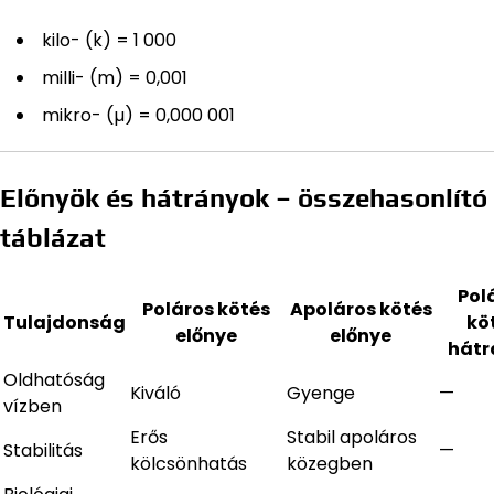
kilo- (k) = 1 000
milli- (m) = 0,001
mikro- (µ) = 0,000 001
Előnyök és hátrányok – összehasonlító
táblázat
Pol
Poláros kötés
Apoláros kötés
Tulajdonság
kö
előnye
előnye
hátr
Oldhatóság
Kiváló
Gyenge
—
vízben
Erős
Stabil apoláros
Stabilitás
—
kölcsönhatás
közegben