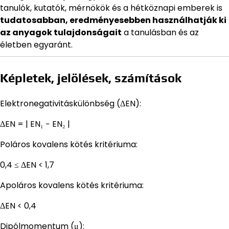
tanulók, kutatók, mérnökök és a hétköznapi emberek is
tudatosabban, eredményesebben használhatják ki
az anyagok tulajdonságait
a tanulásban és az
életben egyaránt.
Képletek, jelölések, számítások
Elektronegativitáskülönbség (ΔEN):
ΔEN = | EN₁ − EN₂ |
Poláros kovalens kötés kritériuma:
0,4 ≤ ΔEN < 1,7
Apoláros kovalens kötés kritériuma:
ΔEN < 0,4
Dipólmomentum (μ):