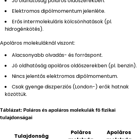
Jó oldhatóság poláros oldószerekben.
Elektromos dipólmomentum jelenléte.
Erős intermolekuláris kölcsönhatások (pl.
hidrogénkötés).
Apoláros molekuláknál viszont:
Alacsonyabb olvadás- és forráspont.
Jó oldhatóság apoláros oldószerekben (pl. benzin).
Nincs jelentős elektromos dipólmomentum.
Csak gyenge diszperziós (London-) erők hatnak
közöttük.
Táblázat: Poláros és apoláros molekulák fő fizikai
tulajdonságai
Poláros
Apoláros
Tulajdonság