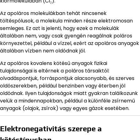
klórmolekulában (Cl₂).
Az apoláros molekulákban tehát nincsenek
töltéspólusok, a molekula minden része elektromosan
semleges. Ez azt is jelenti, hogy ezek a molekulák
általában nem, vagy csak gyengén reagálnak poláros
környezettel, például a vízzel, ezért az apoláros anyagok
általában vízben nem oldódnak jól.
Az apoláros kovalens kötésű anyagok fizikai
tulajdonságai is eltérnek a poláros társaiktól:
olvadáspontjuk, forráspontjuk alacsonyabb, és szerves
oldószerekben, például benzinben vagy éterben jól
oldódnak. Ilyen tulajdonságok miatt gyakran találkozunk
velük a mindennapokban, például a különféle zsírnemű
anyagok (olajok, zsírok) vagy egyes gázok esetében.
Elektronegativitás szerepe a
kötéstípusban