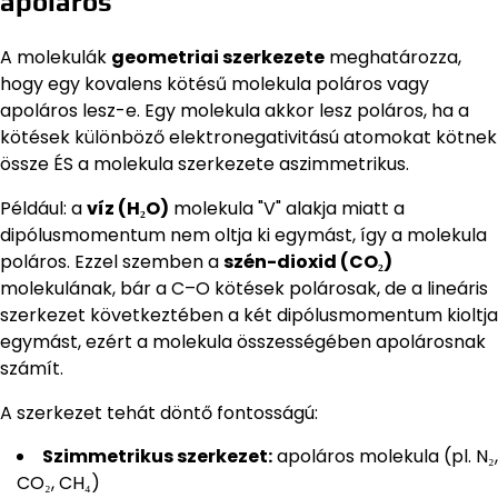
apoláros
A molekulák
geometriai szerkezete
meghatározza,
hogy egy kovalens kötésű molekula poláros vagy
apoláros lesz-e. Egy molekula akkor lesz poláros, ha a
kötések különböző elektronegativitású atomokat kötnek
össze ÉS a molekula szerkezete aszimmetrikus.
Például: a
víz (H₂O)
molekula "V" alakja miatt a
dipólusmomentum nem oltja ki egymást, így a molekula
poláros. Ezzel szemben a
szén-dioxid (CO₂)
molekulának, bár a C–O kötések polárosak, de a lineáris
szerkezet következtében a két dipólusmomentum kioltja
egymást, ezért a molekula összességében apolárosnak
számít.
A szerkezet tehát döntő fontosságú:
Szimmetrikus szerkezet:
apoláros molekula (pl. N₂,
CO₂, CH₄)