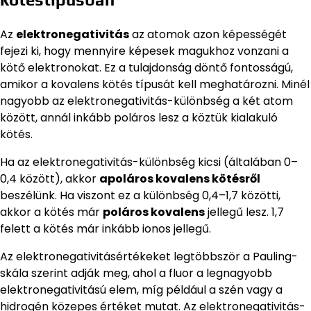
Az
elektronegativitás
az atomok azon képességét
fejezi ki, hogy mennyire képesek magukhoz vonzani a
kötő elektronokat. Ez a tulajdonság döntő fontosságú,
amikor a kovalens kötés típusát kell meghatározni. Minél
nagyobb az elektronegativitás-különbség a két atom
között, annál inkább poláros lesz a köztük kialakuló
kötés.
Ha az elektronegativitás-különbség kicsi (általában 0–
0,4 között), akkor
apoláros kovalens kötésről
beszélünk. Ha viszont ez a különbség 0,4–1,7 közötti,
akkor a kötés már
poláros kovalens
jellegű lesz. 1,7
felett a kötés már inkább ionos jellegű.
Az elektronegativitásértékeket legtöbbször a Pauling-
skála szerint adják meg, ahol a fluor a legnagyobb
elektronegativitású elem, míg például a szén vagy a
hidrogén közepes értéket mutat. Az elektronegativitás-