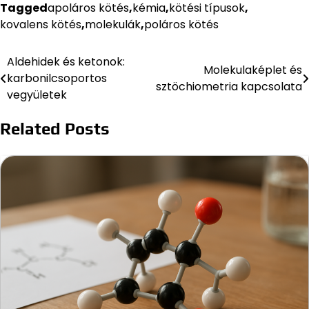
Tagged
apoláros kötés
,
kémia
,
kötési típusok
,
kovalens kötés
,
molekulák
,
poláros kötés
Aldehidek és ketonok:
Bejegyzés
Molekulaképlet és
karbonilcsoportos
sztöchiometria kapcsolata
navigáció
vegyületek
Related Posts