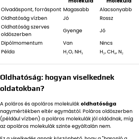
molekula
molekula
Olvadáspont, forráspont
Magasabb
Alacsonyabb
Oldhatóság vízben
Jó
Rossz
Oldhatóság szerves
Gyenge
Jó
oldószerben
Dipólmomentum
Van
Nincs
Példa
H₂O, NH₃
H₂, CH₄, N₂
Oldhatóság: hogyan viselkednek
oldatokban?
A poláros és apoláros molekulák
oldhatósága
nagymértékben eltér egymástól. Poláros oldószerben
(például vízben) a poláros molekulák jól oldódnak, míg
az apoláros molekulák szinte egyáltalán nem.
Ez a viselkedés annak köszönhető, hogy a "hasonló a