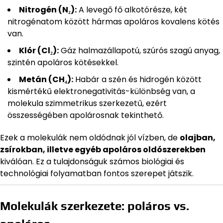
Nitrogén (N₂):
A levegő fő alkotórésze, két
nitrogénatom között hármas apoláros kovalens kötés
van.
Klór (Cl₂):
Gáz halmazállapotú, szúrós szagú anyag,
szintén apoláros kötésekkel.
Metán (CH₄):
Habár a szén és hidrogén között
kismértékű elektronegativitás-különbség van, a
molekula szimmetrikus szerkezetű, ezért
összességében apolárosnak tekinthető.
Ezek a molekulák nem oldódnak jól vízben, de
olajban,
zsírokban, illetve egyéb apoláros oldószerekben
kiválóan. Ez a tulajdonságuk számos biológiai és
technológiai folyamatban fontos szerepet játszik.
Molekulák szerkezete: poláros vs.