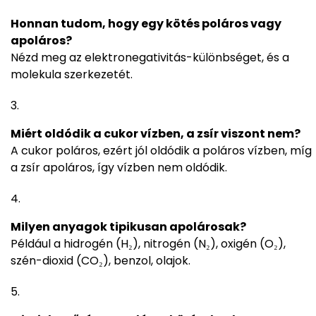
Honnan tudom, hogy egy kötés poláros vagy
apoláros?
Nézd meg az elektronegativitás-különbséget, és a
molekula szerkezetét.
Miért oldódik a cukor vízben, a zsír viszont nem?
A cukor poláros, ezért jól oldódik a poláros vízben, míg
a zsír apoláros, így vízben nem oldódik.
Milyen anyagok tipikusan apolárosak?
Például a hidrogén (H₂), nitrogén (N₂), oxigén (O₂),
szén-dioxid (CO₂), benzol, olajok.