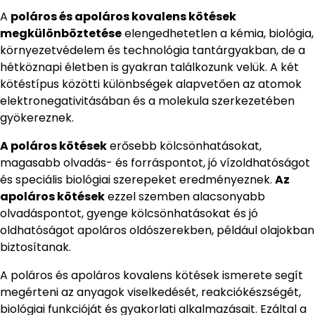
A
poláros és apoláros kovalens kötések
megkülönböztetése
elengedhetetlen a kémia, biológia,
környezetvédelem és technológia tantárgyakban, de a
hétköznapi életben is gyakran találkozunk velük. A két
kötéstípus közötti különbségek alapvetően az atomok
elektronegativitásában és a molekula szerkezetében
gyökereznek.
A poláros kötések
erősebb kölcsönhatásokat,
magasabb olvadás- és forráspontot, jó vízoldhatóságot
és speciális biológiai szerepeket eredményeznek.
Az
apoláros kötések
ezzel szemben alacsonyabb
olvadáspontot, gyenge kölcsönhatásokat és jó
oldhatóságot apoláros oldószerekben, például olajokban
biztosítanak.
A poláros és apoláros kovalens kötések ismerete segít
megérteni az anyagok viselkedését, reakciókészségét,
biológiai funkcióját és gyakorlati alkalmazásait. Ezáltal a