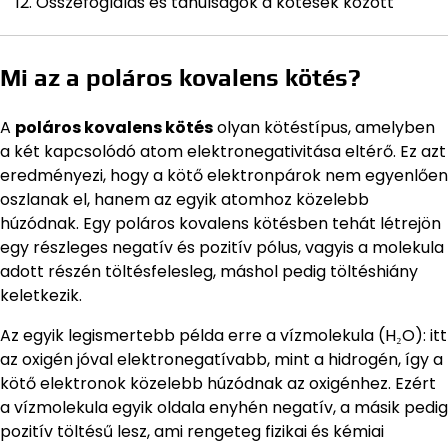
Összefoglalás és tanulságok a kötések között
Mi az a poláros kovalens kötés?
A
poláros kovalens kötés
olyan kötéstípus, amelyben
a két kapcsolódó atom elektronegativitása eltérő. Ez azt
eredményezi, hogy a kötő elektronpárok nem egyenlően
oszlanak el, hanem az egyik atomhoz közelebb
húzódnak. Egy poláros kovalens kötésben tehát létrejön
egy részleges negatív és pozitív pólus, vagyis a molekula
adott részén töltésfelesleg, máshol pedig töltéshiány
keletkezik.
Az egyik legismertebb példa erre a vízmolekula (H₂O): itt
az oxigén jóval elektronegatívabb, mint a hidrogén, így a
kötő elektronok közelebb húzódnak az oxigénhez. Ezért
a vízmolekula egyik oldala enyhén negatív, a másik pedig
pozitív töltésű lesz, ami rengeteg fizikai és kémiai