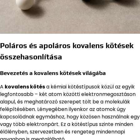
Poláros és apoláros kovalens kötések
összehasonlítása
Bevezetés a kovalens kötések világába
A
kovalens kötés
a kémiai kötéstípusok közül az egyik
legfontosabb – két atom közötti elektronmegosztáson
alapul, és meghatározó szerepet tölt be a molekulák
felépítésében. Lényegében ilyenkor az atomok úgy
kapcsolódnak egymáshoz, hogy közösen használnak egy
vagy több elektronpárt. Ez a kötéstípus szinte minden
élőlényben, szervezetben és rengeteg mindennapi
anyagban is megtalálható.