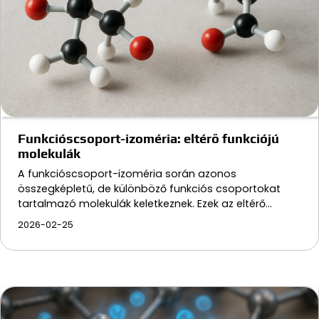
Funkcióscsoport-izoméria: eltérő funkciójú
molekulák
A funkcióscsoport-izoméria során azonos
összegképletű, de különböző funkciós csoportokat
tartalmazó molekulák keletkeznek. Ezek az eltérő…
2026-02-25