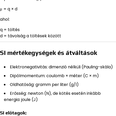
μ = q × d
ahol:
q = töltés
d = távolság a töltések között
SI mértékegységek és átváltások
Elektronegativitás: dimenzió nélküli (Pauling-skála)
Dipólmomentum: coulomb × méter (C × m)
Oldhatóság: gramm per liter (g/l)
Erősség: newton (N), de kötés esetén inkább
energia: joule (J)
SI előtagok: