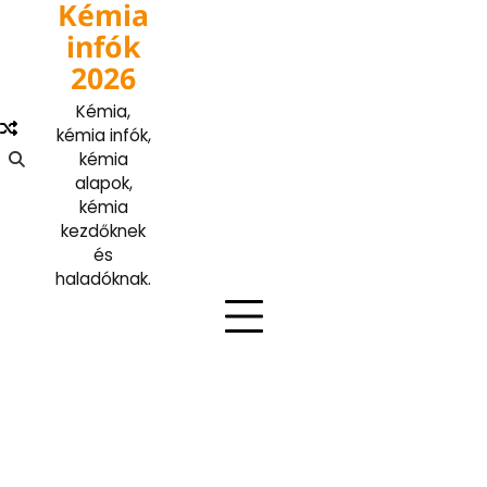
Kémia
Skip
to
infók
content
2026
Kémia,
kémia infók,
kémia
alapok,
kémia
kezdőknek
és
haladóknak.