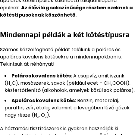
apoláros kötéstípusok különböző tulajdonságaira
épülnek.
Az élővilág sokszínűsége részben ezeknek a
kötéstípusoknak köszönhető.
Mindennapi példák a két kötéstípusra
Számos kézzelfogható példát találunk a poláros és
apoláros kovalens kötésekre a mindennapokban is.
Tekintsük át néhányat!
Poláros kovalens kötés:
A csapvíz, amit iszunk
(H₂O), mosószerek, savak (például ecet – CH₃COOH),
kézfertőtlenítő (alkoholok, amelyek közül sok poláros).
Apoláros kovalens kötés:
Benzin, motorolaj,
paraffin, zsír, étolaj, valamint a levegőben lévő gázok
nagy része (N₂, O₂).
A háztartási tisztítószerek is gyakran használják ki