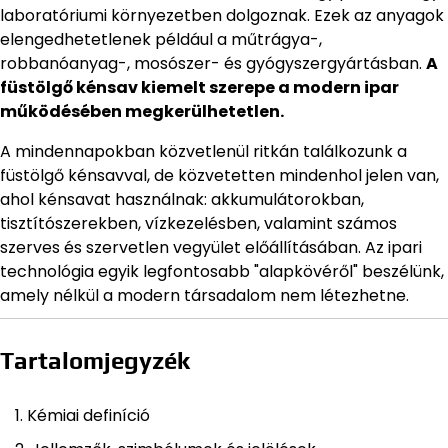
laboratóriumi környezetben dolgoznak. Ezek az anyagok
elengedhetetlenek például a műtrágya-,
robbanóanyag-, mosószer- és gyógyszergyártásban.
A
füstölgő kénsav kiemelt szerepe a modern ipar
működésében megkerülhetetlen.
A mindennapokban közvetlenül ritkán találkozunk a
füstölgő kénsavval, de közvetetten mindenhol jelen van,
ahol kénsavat használnak: akkumulátorokban,
tisztítószerekben, vízkezelésben, valamint számos
szerves és szervetlen vegyület előállításában. Az ipari
technológia egyik legfontosabb "alapkövéről" beszélünk,
amely nélkül a modern társadalom nem létezhetne.
Tartalomjegyzék
Kémiai definíció