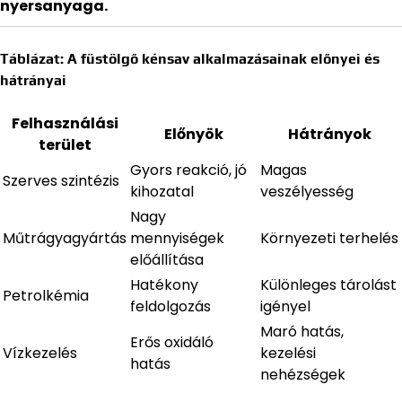
nyersanyaga.
Táblázat: A füstölgő kénsav alkalmazásainak előnyei és
hátrányai
Felhasználási
Előnyök
Hátrányok
terület
Gyors reakció, jó
Magas
Szerves szintézis
kihozatal
veszélyesség
Nagy
Műtrágyagyártás
mennyiségek
Környezeti terhelés
előállítása
Hatékony
Különleges tárolást
Petrolkémia
feldolgozás
igényel
Maró hatás,
Erős oxidáló
Vízkezelés
kezelési
hatás
nehézségek