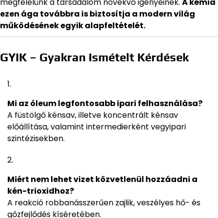
megfelelünk a társadalom növekvő igényeinek.
A kémia
ezen ága továbbra is biztosítja a modern világ
működésének egyik alapfeltételét.
GYIK – Gyakran Ismételt Kérdések
Mi az óleum legfontosabb ipari felhasználása?
A füstölgő kénsav, illetve koncentrált kénsav
előállítása, valamint intermedierként vegyipari
szintézisekben.
Miért nem lehet vizet közvetlenül hozzáadni a
kén-trioxidhoz?
A reakció robbanásszerűen zajlik, veszélyes hő- és
gőzfejlődés kíséretében.