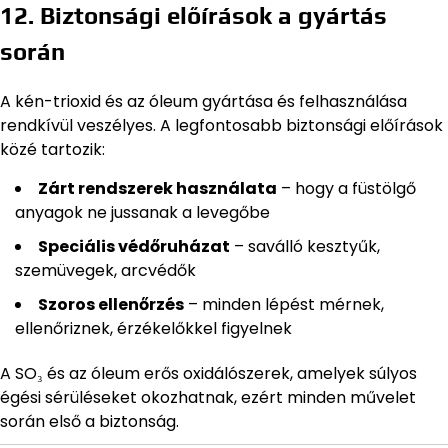
12. Biztonsági előírások a gyártás
során
A kén-trioxid és az óleum gyártása és felhasználása
rendkívül veszélyes. A legfontosabb biztonsági előírások
közé tartozik:
Zárt rendszerek használata
– hogy a füstölgő
anyagok ne jussanak a levegőbe
Speciális védőruházat
– saválló kesztyűk,
szemüvegek, arcvédők
Szoros ellenőrzés
– minden lépést mérnek,
ellenőriznek, érzékelőkkel figyelnek
A SO₃ és az óleum erős oxidálószerek, amelyek súlyos
égési sérüléseket okozhatnak, ezért minden művelet
során első a biztonság.