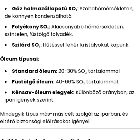
Gáz halmazállapotú SO₃:
Szobahőmérsékleten,
de könnyen kondenzálható.
Folyékony SO₃:
Alacsonyabb hőmérsékleten,
színtelen, füstölgő folyadék.
Szilárd SO₃:
Hűtéssel fehér kristályokat kapunk.
Óleum típusai:
Standard óleum:
20-30% SO₃ tartalommal.
Füstölgő óleum:
40-66% SO₃ tartalommal.
Kénsav-óleum elegyek:
Különböző arányban, az
ipari igények szerint.
Mindegyik típus más-más célt szolgál az iparban, és
eltérő biztonsági előírásokat igényel.