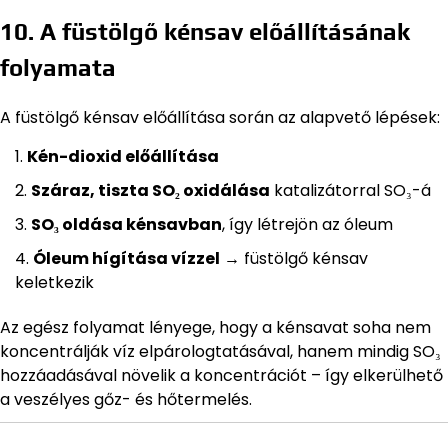
10. A füstölgő kénsav előállításának
folyamata
A füstölgő kénsav előállítása során az alapvető lépések:
Kén-dioxid előállítása
Száraz, tiszta SO₂ oxidálása
katalizátorral SO₃-á
SO₃ oldása kénsavban
, így létrejön az óleum
Óleum hígítása vízzel
→ füstölgő kénsav
keletkezik
Az egész folyamat lényege, hogy a kénsavat soha nem
koncentrálják víz elpárologtatásával, hanem mindig SO₃
hozzáadásával növelik a koncentrációt – így elkerülhető
a veszélyes gőz- és hőtermelés.