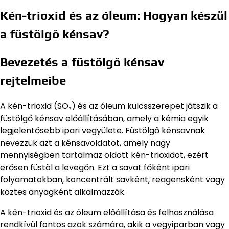
Kén-trioxid és az óleum: Hogyan készül
a füstölgő kénsav?
Bevezetés a füstölgő kénsav
rejtelmeibe
A kén-trioxid (SO₃) és az óleum kulcsszerepet játszik a
füstölgő kénsav előállításában, amely a kémia egyik
legjelentősebb ipari vegyülete. Füstölgő kénsavnak
nevezzük azt a kénsavoldatot, amely nagy
mennyiségben tartalmaz oldott kén-trioxidot, ezért
erősen füstöl a levegőn. Ezt a savat főként ipari
folyamatokban, koncentrált savként, reagensként vagy
köztes anyagként alkalmazzák.
A kén-trioxid és az óleum előállítása és felhasználása
rendkívül fontos azok számára, akik a vegyiparban vagy