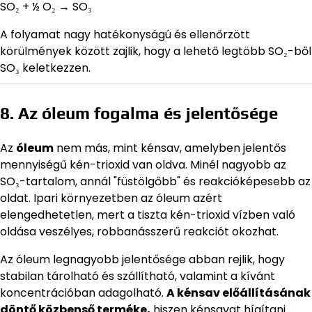
SO₂ + ½ O₂ → SO₃
A folyamat nagy hatékonyságú és ellenőrzött
körülmények között zajlik, hogy a lehető legtöbb SO₂-ből
SO₃ keletkezzen.
8. Az óleum fogalma és jelentősége
Az
óleum
nem más, mint kénsav, amelyben jelentős
mennyiségű kén-trioxid van oldva. Minél nagyobb az
SO₃-tartalom, annál "füstölgőbb" és reakcióképesebb az
oldat. Ipari környezetben az óleum azért
elengedhetetlen, mert a tiszta kén-trioxid vízben való
oldása veszélyes, robbanásszerű reakciót okozhat.
Az óleum legnagyobb jelentősége abban rejlik, hogy
stabilan tárolható és szállítható, valamint a kívánt
koncentrációban adagolható.
A kénsav előállításának
döntő közbenső terméke,
hiszen kénsavat hígítani