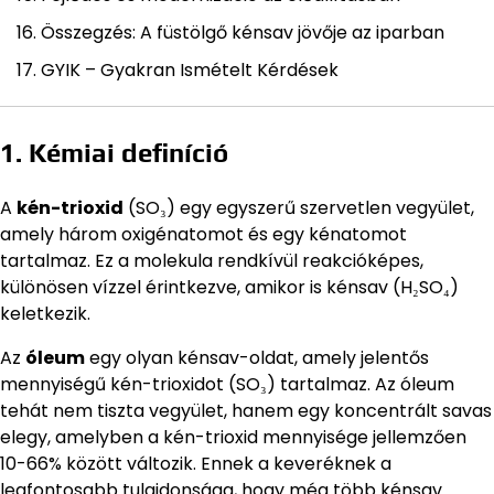
Összegzés: A füstölgő kénsav jövője az iparban
GYIK – Gyakran Ismételt Kérdések
1. Kémiai definíció
A
kén-trioxid
(SO₃) egy egyszerű szervetlen vegyület,
amely három oxigénatomot és egy kénatomot
tartalmaz. Ez a molekula rendkívül reakcióképes,
különösen vízzel érintkezve, amikor is kénsav (H₂SO₄)
keletkezik.
Az
óleum
egy olyan kénsav-oldat, amely jelentős
mennyiségű kén-trioxidot (SO₃) tartalmaz. Az óleum
tehát nem tiszta vegyület, hanem egy koncentrált savas
elegy, amelyben a kén-trioxid mennyisége jellemzően
10-66% között változik. Ennek a keveréknek a
legfontosabb tulajdonsága, hogy még több kénsav