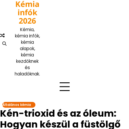
Kémia
Skip
to
infók
content
2026
Kémia,
kémia infók,
kémia
alapok,
kémia
kezdőknek
és
haladóknak.
Általános kémia
Kén-trioxid és az óleum:
Hogyan készül a füstölgő