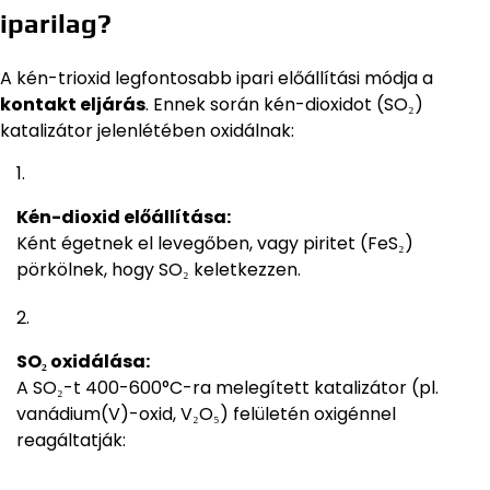
iparilag?
A kén-trioxid legfontosabb ipari előállítási módja a
kontakt eljárás
. Ennek során kén-dioxidot (SO₂)
katalizátor jelenlétében oxidálnak:
Kén-dioxid előállítása:
Ként égetnek el levegőben, vagy piritet (FeS₂)
pörkölnek, hogy SO₂ keletkezzen.
SO₂ oxidálása:
A SO₂-t 400-600°C-ra melegített katalizátor (pl.
vanádium(V)-oxid, V₂O₅) felületén oxigénnel
reagáltatják: