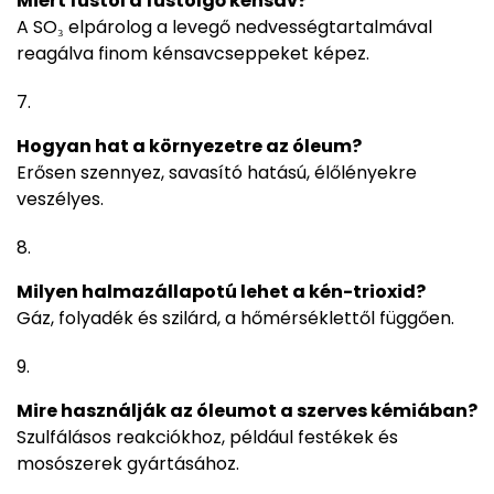
Miért füstöl a füstölgő kénsav?
A SO₃ elpárolog a levegő nedvességtartalmával
reagálva finom kénsavcseppeket képez.
Hogyan hat a környezetre az óleum?
Erősen szennyez, savasító hatású, élőlényekre
veszélyes.
Milyen halmazállapotú lehet a kén-trioxid?
Gáz, folyadék és szilárd, a hőmérséklettől függően.
Mire használják az óleumot a szerves kémiában?
Szulfálásos reakciókhoz, például festékek és
mosószerek gyártásához.