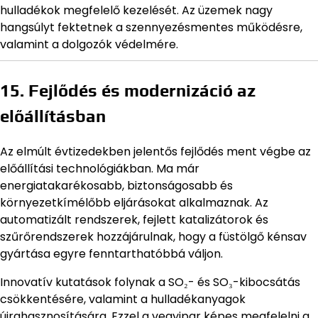
hulladékok megfelelő kezelését. Az üzemek nagy
hangsúlyt fektetnek a szennyezésmentes működésre,
valamint a dolgozók védelmére.
15. Fejlődés és modernizáció az
előállításban
Az elmúlt évtizedekben jelentős fejlődés ment végbe az
előállítási technológiákban. Ma már
energiatakarékosabb, biztonságosabb és
környezetkímélőbb eljárásokat alkalmaznak. Az
automatizált rendszerek, fejlett katalizátorok és
szűrőrendszerek hozzájárulnak, hogy a füstölgő kénsav
gyártása egyre fenntarthatóbbá váljon.
Innovatív kutatások folynak a SO₂- és SO₃-kibocsátás
csökkentésére, valamint a hulladékanyagok
újrahasznosítására. Ezzel a vegyipar képes megfelelni a