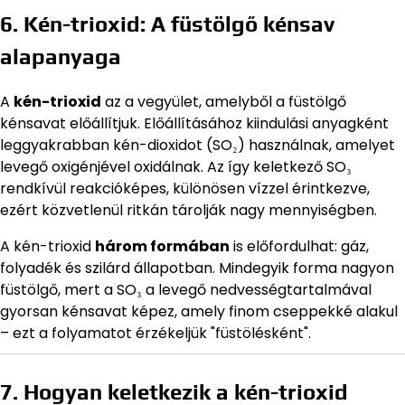
6. Kén-trioxid: A füstölgő kénsav
alapanyaga
A
kén-trioxid
az a vegyület, amelyből a füstölgő
kénsavat előállítjuk. Előállításához kiindulási anyagként
leggyakrabban kén-dioxidot (SO₂) használnak, amelyet
levegő oxigénjével oxidálnak. Az így keletkező SO₃
rendkívül reakcióképes, különösen vízzel érintkezve,
ezért közvetlenül ritkán tárolják nagy mennyiségben.
A kén-trioxid
három formában
is előfordulhat: gáz,
folyadék és szilárd állapotban. Mindegyik forma nagyon
füstölgő, mert a SO₃ a levegő nedvességtartalmával
gyorsan kénsavat képez, amely finom cseppekké alakul
– ezt a folyamatot érzékeljük "füstölésként".
7. Hogyan keletkezik a kén-trioxid