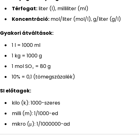
Térfogat:
liter (l), milliliter (ml)
Koncentráció:
mol/liter (mol/l), g/liter (g/l)
Gyakori átváltások:
1 l = 1000 ml
1 kg = 1000 g
1 mol SO₃ = 80 g
10% = 0,1 (tömegszázalék)
SI előtagok:
kilo (k): 1000-szeres
milli (m): 1/1000-ed
mikro (μ): 1/1000000-ad