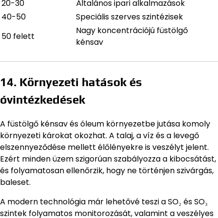
20-30
Általános ipari alkalmazások
40-50
Speciális szerves szintézisek
Nagy koncentrációjú füstölgő
50 felett
kénsav
14. Környezeti hatások és
óvintézkedések
A füstölgő kénsav és óleum környezetbe jutása komoly
környezeti károkat okozhat. A talaj, a víz és a levegő
elszennyeződése mellett élőlényekre is veszélyt jelent.
Ezért minden üzem szigorúan szabályozza a kibocsátást,
és folyamatosan ellenőrzik, hogy ne történjen szivárgás,
baleset.
A modern technológia már lehetővé teszi a SO₂ és SO₃
szintek folyamatos monitorozását, valamint a veszélyes