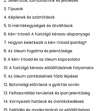
Jellemzők, szimbólumok és jelölések
Típusok
Képletek és számítások
SI mértékegységek és átváltások
Kén-trioxid: A füstölgő kénsav alapanyaga
Hogyan keletkezik a kén-trioxid iparilag?
Az óleum fogalma és jelentősége
A kén-trioxid és az óleum kapcsolata
A füstölgő kénsav előállításának folyamata
Az óleum szintézisének főbb lépései
Biztonsági előírások a gyártás során
Felhasználási területek és ipari jelentőség
Környezeti hatások és óvintézkedések
Fejlődés és modernizáció az előállításban