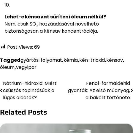
Lehet-e kénsavat sűríteni óleum nélkül?
Nem, csak SO₃ hozzáadásával növelhető
biztonságosan a kénsav koncentrációja.
Post Views:
69
Tagged
gyártási folyamat
,
kémia
,
kén-trioxid
,
kénsav
,
óleum
,
vegyipar
Nátrium-hidroxid: Miért
Fenol-formaldehid
Bejegyzés
csúszós tapintásúak a
gyanták: Az első műanyag,
navigáció
lúgos oldatok?
a bakelit története
Related Posts