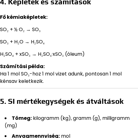
4. Képletek és számítások
Fő kémiaképletek:
SO₂ + ½ O₂ → SO₃
SO₃ + H₂O → H₂SO₄
H₂SO₄ + xSO₃ → H₂SO₄·xSO₃ (óleum)
Számítási példa:
Ha 1 mol SO₃-hoz 1 mol vizet adunk, pontosan 1 mol
kénsav keletkezik.
5. SI mértékegységek és átváltások
Tömeg:
kilogramm (kg), gramm (g), milligramm
(mg)
Anyagmennyiség:
mol