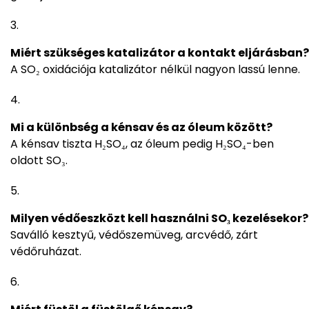
Miért szükséges katalizátor a kontakt eljárásban?
A SO₂ oxidációja katalizátor nélkül nagyon lassú lenne.
Mi a különbség a kénsav és az óleum között?
A kénsav tiszta H₂SO₄, az óleum pedig H₂SO₄-ben
oldott SO₃.
Milyen védőeszközt kell használni SO₃ kezelésekor?
Saválló kesztyű, védőszemüveg, arcvédő, zárt
védőruházat.