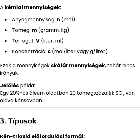
A
kémiai mennyiségek
:
Anyagmennyiség:
n
(mól)
Tömeg:
m
(gramm, kg)
Térfogat:
V
(liter, ml)
Koncentráció:
c
(mol/liter vagy g/liter)
Ezek a mennyiségek
skálár mennyiségek
, tehát nincs
irányuk.
Jelölés
példa:
Egy 20%-os óleum oldatban 20 tömegszázalék SO₃ van
oldva kénsavban.
3. Típusok
Kén-trioxid előfordulási formái: