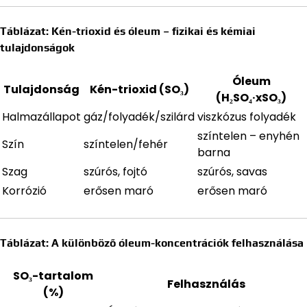
Táblázat: Kén-trioxid és óleum – fizikai és kémiai
tulajdonságok
Óleum
Tulajdonság
Kén-trioxid (SO₃)
(H₂SO₄·xSO₃)
Halmazállapot
gáz/folyadék/szilárd
viszkózus folyadék
színtelen – enyhén
Szín
színtelen/fehér
barna
Szag
szúrós, fojtó
szúrós, savas
Korrózió
erősen maró
erősen maró
Táblázat: A különböző óleum-koncentrációk felhasználása
SO₃-tartalom
Felhasználás
(%)