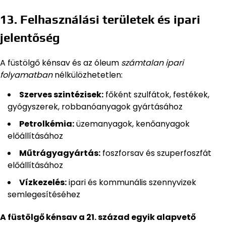
13. Felhasználási területek és ipari
jelentőség
A füstölgő kénsav és az óleum
számtalan ipari
folyamatban
nélkülözhetetlen:
Szerves szintézisek:
főként szulfátok, festékek,
gyógyszerek, robbanóanyagok gyártásához
Petrolkémia:
üzemanyagok, kenőanyagok
előállításához
Műtrágyagyártás:
foszforsav és szuperfoszfát
előállításához
Vízkezelés:
ipari és kommunális szennyvizek
semlegesítéséhez
A füstölgő kénsav a 21. század egyik alapvető