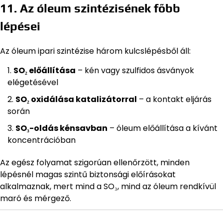
11. Az óleum szintézisének főbb
lépései
Az óleum ipari szintézise három kulcslépésből áll:
SO₂ előállítása
– kén vagy szulfidos ásványok
elégetésével
SO₂ oxidálása katalizátorral
– a kontakt eljárás
során
SO₃-oldás kénsavban
– óleum előállítása a kívánt
koncentrációban
Az egész folyamat szigorúan ellenőrzött, minden
lépésnél magas szintű biztonsági előírásokat
alkalmaznak, mert mind a SO₃, mind az óleum rendkívül
maró és mérgező.