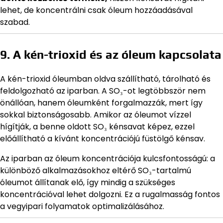
lehet, de koncentrálni csak óleum hozzáadásával
szabad.
9. A kén-trioxid és az óleum kapcsolata
A kén-trioxid óleumban oldva szállítható, tárolható és
feldolgozható az iparban. A SO₃-ot legtöbbször nem
önállóan, hanem óleumként forgalmazzák, mert így
sokkal biztonságosabb. Amikor az óleumot vízzel
hígítják, a benne oldott SO₃ kénsavat képez, ezzel
előállítható a kívánt koncentrációjú füstölgő kénsav.
Az iparban az óleum koncentrációja kulcsfontosságú: a
különböző alkalmazásokhoz eltérő SO₃-tartalmú
óleumot állítanak elő, így mindig a szükséges
koncentrációval lehet dolgozni. Ez a rugalmasság fontos
a vegyipari folyamatok optimalizálásához.