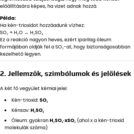
előállítására képes, ha vizet adnak hozzá.
Példa:
Ha kén-trioxidot hozzáadunk vízhez:
SO₃ + H₂O → H₂SO₄
Ez a reakció nagyon heves, ezért iparilag óleum
formájában oldják fel a SO₃-at, hogy biztonságosabban
kezelhető legyen.
2. Jellemzők, szimbólumok és jelölések
A két fő vegyület kémiai jelei:
Kén-trioxid:
SO₃
Kénsav:
H₂SO₄
Óleum: gyakran
H₂SO₄·xSO₃
(ahol x a kén-trioxid
molekulák száma)