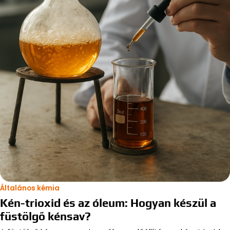
Általános kémia
Kén-trioxid és az óleum: Hogyan készül a
füstölgő kénsav?