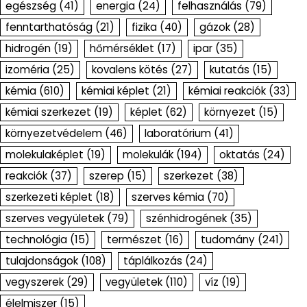
egészség
(41)
energia
(24)
felhasználás
(79)
fenntarthatóság
(21)
fizika
(40)
gázok
(28)
hidrogén
(19)
hőmérséklet
(17)
ipar
(35)
izoméria
(25)
kovalens kötés
(27)
kutatás
(15)
kémia
(610)
kémiai képlet
(21)
kémiai reakciók
(33)
kémiai szerkezet
(19)
képlet
(62)
környezet
(15)
környezetvédelem
(46)
laboratórium
(41)
molekulaképlet
(19)
molekulák
(194)
oktatás
(24)
reakciók
(37)
szerep
(15)
szerkezet
(38)
szerkezeti képlet
(18)
szerves kémia
(70)
szerves vegyületek
(79)
szénhidrogének
(35)
technológia
(15)
természet
(16)
tudomány
(241)
tulajdonságok
(108)
táplálkozás
(24)
vegyszerek
(29)
vegyületek
(110)
víz
(19)
élelmiszer
(15)