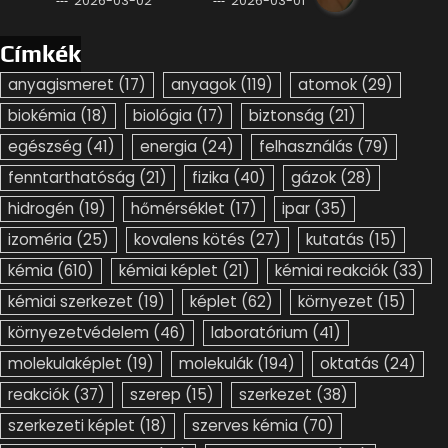
2026-03-02
2026-03-01
Címkék
anyagismeret
(17)
anyagok
(119)
atomok
(29)
biokémia
(18)
biológia
(17)
biztonság
(21)
egészség
(41)
energia
(24)
felhasználás
(79)
fenntarthatóság
(21)
fizika
(40)
gázok
(28)
hidrogén
(19)
hőmérséklet
(17)
ipar
(35)
izoméria
(25)
kovalens kötés
(27)
kutatás
(15)
kémia
(610)
kémiai képlet
(21)
kémiai reakciók
(33)
kémiai szerkezet
(19)
képlet
(62)
környezet
(15)
környezetvédelem
(46)
laboratórium
(41)
molekulaképlet
(19)
molekulák
(194)
oktatás
(24)
reakciók
(37)
szerep
(15)
szerkezet
(38)
szerkezeti képlet
(18)
szerves kémia
(70)