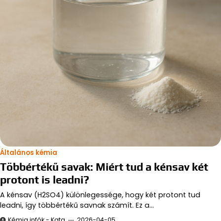
Általános kémia
Többértékű savak: Miért tud a kénsav két
protont is leadni?
A kénsav (H2SO4) különlegessége, hogy két protont tud
leadni, így többértékű savnak számít. Ez a…
Kémia infók - Kata
2026-04-05