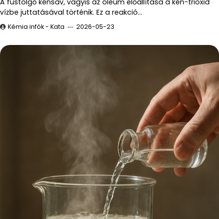
A füstölgő kénsav, vagyis az óleum előállítása a kén-trioxid
vízbe juttatásával történik. Ez a reakció…
Kémia infók - Kata
2026-05-23