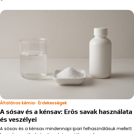
Általános kémia
Érdekességek
A sósav és a kénsav: Erős savak használata
és veszélyei
A sósav és a kénsav mindennapi ipari felhasználásuk mellett