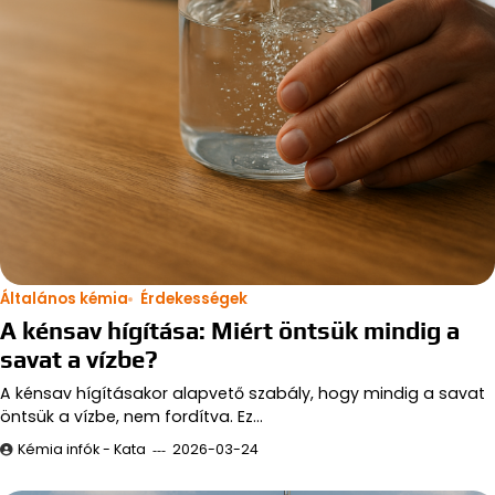
Általános kémia
Érdekességek
A kénsav hígítása: Miért öntsük mindig a
savat a vízbe?
A kénsav hígításakor alapvető szabály, hogy mindig a savat
öntsük a vízbe, nem fordítva. Ez…
Kémia infók - Kata
2026-03-24