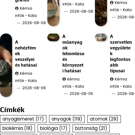
Kémia
infók - Kata
Kémia
infók - Kata
2026-08-08
infók - Kata
2026-08
2026-08-09
A
A
A
műanyag
szervetlen
nehézfém
ok
vegyülete
ek
lebomlása
k
veszélyei
és
legfontos
és hatásai
környezet
abb
i hatásai
típusai
Kémia
Kémia
Kémia
infók - Kata
infók - Kata
infók - Kata
2026-08-06
2026-08-05
2026-08
Címkék
anyagismeret
(17)
anyagok
(119)
atomok
(29)
biokémia
(18)
biológia
(17)
biztonság
(21)