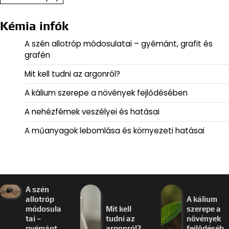
Kémia infók
A szén allotróp módosulatai – gyémánt, grafit és
grafén
Mit kell tudni az argonról?
A kálium szerepe a növények fejlődésében
A nehézfémek veszélyei és hatásai
A műanyagok lebomlása és környezeti hatásai
A szén
allotróp
A kálium
módosula
Mit kell
szerepe a
tai –
tudni az
növények
gyémánt,
argonról?
fejlődéséb