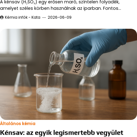
A kénsav (H₂SO₄) egy erősen maró, színtelen folyadék,
amelyet széles körben használnak az iparban. Fontos…
Kémia infók - Kata
2026-06-09
Általános kémia
Kénsav: az egyik legismertebb vegyület