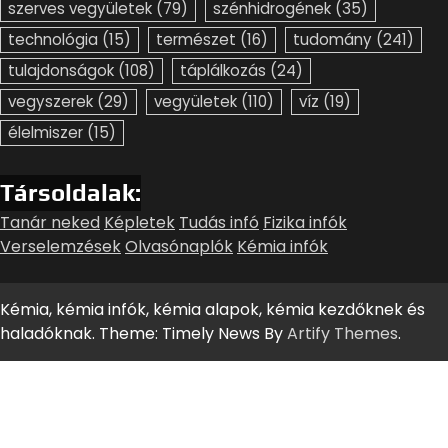
szerves vegyületek
(79)
szénhidrogének
(35)
technológia
(15)
természet
(16)
tudomány
(241)
tulajdonságok
(108)
táplálkozás
(24)
vegyszerek
(29)
vegyületek
(110)
víz
(19)
élelmiszer
(15)
Társoldalak:
Tanár neked
Képletek
Tudás infó
Fizika infók
Verselemzések
Olvasónaplók
Kémia infók
Kémia, kémia infók, kémia alapok, kémia kezdőknek és
haladóknak. Theme: Timely News By
Artify Themes
.