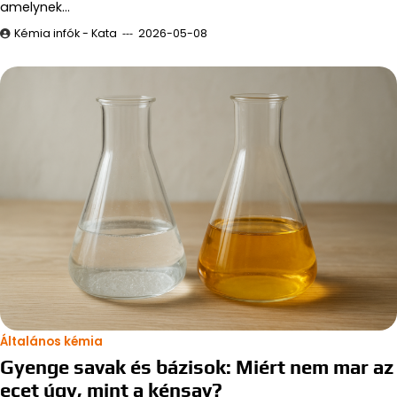
amelynek…
Kémia infók - Kata
2026-05-08
Általános kémia
Gyenge savak és bázisok: Miért nem mar az
ecet úgy, mint a kénsav?