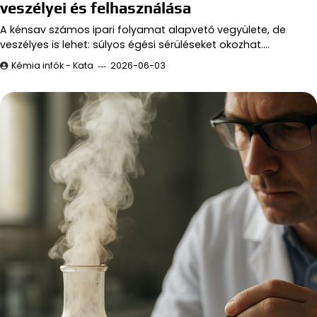
veszélyei és felhasználása
A kénsav számos ipari folyamat alapvető vegyülete, de
veszélyes is lehet: súlyos égési sérüléseket okozhat.…
Kémia infók - Kata
2026-06-03