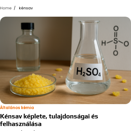
Home
kénsav
Általános kémia
Kénsav képlete, tulajdonságai és
felhasználása