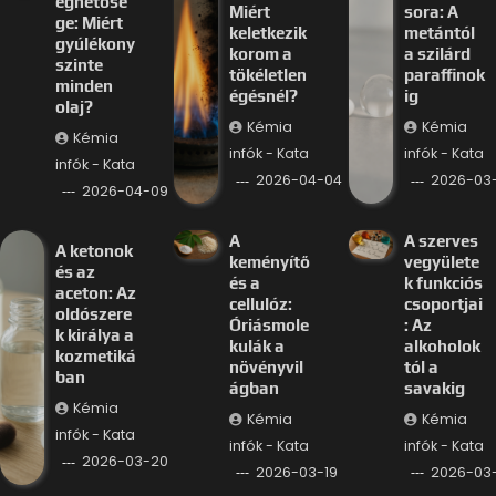
éghetősé
Miért
sora: A
ge: Miért
keletkezik
metántól
gyúlékony
korom a
a szilárd
szinte
tökéletlen
paraffinok
minden
égésnél?
ig
olaj?
Kémia
Kémia
Kémia
infók - Kata
infók - Kata
infók - Kata
2026-04-04
2026-03-
2026-04-09
A
A szerves
A ketonok
keményítő
vegyülete
és az
és a
k funkciós
aceton: Az
cellulóz:
csoportjai
oldószere
Óriásmole
: Az
k királya a
kulák a
alkoholok
kozmetiká
növényvil
tól a
ban
ágban
savakig
Kémia
Kémia
Kémia
infók - Kata
infók - Kata
infók - Kata
2026-03-20
2026-03-19
2026-03-