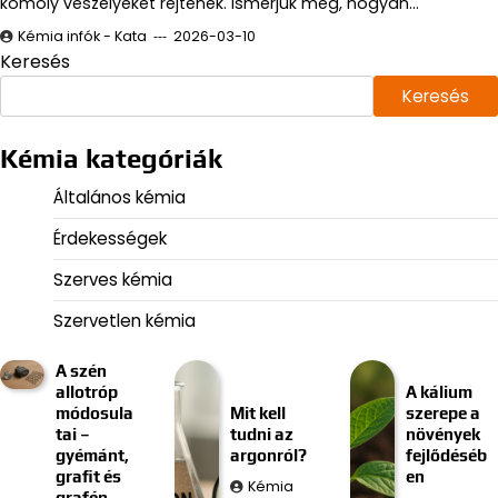
komoly veszélyeket rejtenek. Ismerjük meg, hogyan…
Kémia infók - Kata
2026-03-10
Keresés
Keresés
Kémia kategóriák
Általános kémia
Érdekességek
Szerves kémia
Szervetlen kémia
A szén
allotróp
A kálium
módosula
Mit kell
szerepe a
tai –
tudni az
növények
gyémánt,
argonról?
fejlődéséb
grafit és
en
Kémia
grafén