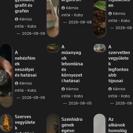
grafit és
en
Kémia
grafén
Kémia
infók - Kata
Kémia
infók - Kata
2026-08-08
infók - Kata
2026-08
2026-08-09
A
A
A
műanyag
szervetlen
nehézfém
ok
vegyülete
ek
lebomlása
k
veszélyei
és
legfontos
és hatásai
környezet
abb
i hatásai
típusai
Kémia
Kémia
Kémia
infók - Kata
infók - Kata
infók - Kata
2026-08-06
2026-08-05
2026-08
Szerves
Szénhidro
Az
vegyülete
gének
alkánok
k
égése:
homológ