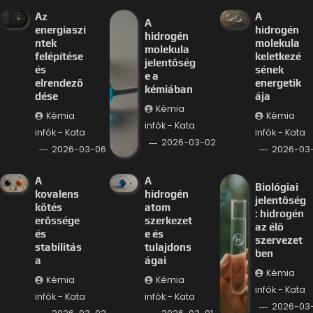
Az
A
A
energiaszi
hidrogén
hidrogén
ntek
molekula
molekula
felépítése
keletkezé
jelentőség
és
sének
e a
elrendező
energetik
kémiában
dése
ája
Kémia
Kémia
Kémia
infók - Kata
infók - Kata
infók - Kata
2026-03-02
2026-03-06
2026-03
A
A
Biológiai
kovalens
hidrogén
jelentőség
kötés
atom
: hidrogén
erőssége
szerkezet
az élő
és
e és
szervezet
stabilitás
tulajdons
ben
a
ágai
Kémia
Kémia
Kémia
infók - Kata
infók - Kata
infók - Kata
2026-03-