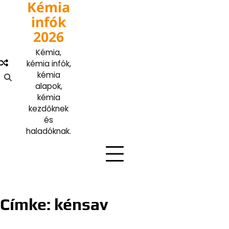
Kémia
Skip
to
infók
content
2026
Kémia,
kémia infók,
kémia
alapok,
kémia
kezdőknek
és
haladóknak.
Címke:
kénsav