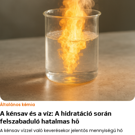
Általános kémia
A kénsav és a víz: A hidratáció során
felszabaduló hatalmas hő
A kénsav vízzel való keverésekor jelentős mennyiségű hő