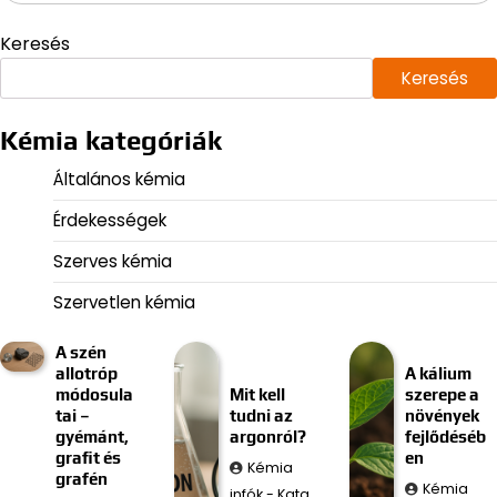
Keresés
Keresés
Kémia kategóriák
Általános kémia
Érdekességek
Szerves kémia
Szervetlen kémia
A szén
allotróp
A kálium
módosula
Mit kell
szerepe a
tai –
tudni az
növények
gyémánt,
argonról?
fejlődéséb
grafit és
en
Kémia
grafén
Kémia
infók - Kata