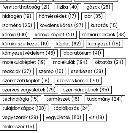
fenntarthatóság
(21)
fizika
(40)
gázok
(28)
hidrogén
(19)
hőmérséklet
(17)
ipar
(35)
izoméria
(25)
kovalens kötés
(27)
kutatás
(15)
kémia
(610)
kémiai képlet
(21)
kémiai reakciók
(33)
kémiai szerkezet
(19)
képlet
(62)
környezet
(15)
környezetvédelem
(46)
laboratórium
(41)
molekulaképlet
(19)
molekulák
(194)
oktatás
(24)
reakciók
(37)
szerep
(15)
szerkezet
(38)
szerkezeti képlet
(18)
szerves kémia
(70)
szerves vegyületek
(79)
szénhidrogének
(35)
technológia
(15)
természet
(16)
tudomány
(241)
tulajdonságok
(108)
táplálkozás
(24)
vegyszerek
(29)
vegyületek
(110)
víz
(19)
élelmiszer
(15)