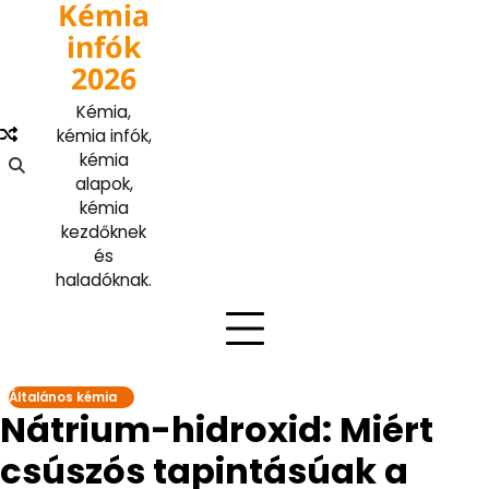
Kémia
Skip
to
infók
content
2026
Kémia,
kémia infók,
kémia
alapok,
kémia
kezdőknek
és
haladóknak.
Általános kémia
Nátrium-hidroxid: Miért
csúszós tapintásúak a