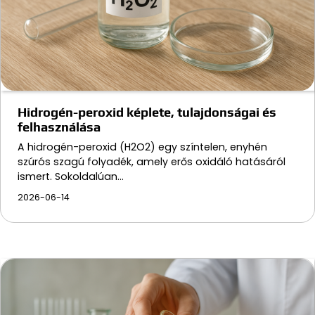
Hidrogén-peroxid képlete, tulajdonságai és
felhasználása
A hidrogén-peroxid (H2O2) egy színtelen, enyhén
szúrós szagú folyadék, amely erős oxidáló hatásáról
ismert. Sokoldalúan…
2026-06-14