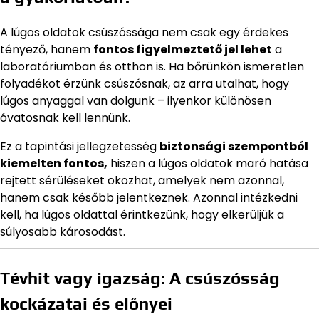
A lúgos oldatok csúszóssága nem csak egy érdekes
tényező, hanem
fontos figyelmeztető jel lehet
a
laboratóriumban és otthon is. Ha bőrünkön ismeretlen
folyadékot érzünk csúszósnak, az arra utalhat, hogy
lúgos anyaggal van dolgunk – ilyenkor különösen
óvatosnak kell lennünk.
Ez a tapintási jellegzetesség
biztonsági szempontból
kiemelten fontos,
hiszen a lúgos oldatok maró hatása
rejtett sérüléseket okozhat, amelyek nem azonnal,
hanem csak később jelentkeznek. Azonnal intézkedni
kell, ha lúgos oldattal érintkezünk, hogy elkerüljük a
súlyosabb károsodást.
Tévhit vagy igazság: A csúszósság
kockázatai és előnyei