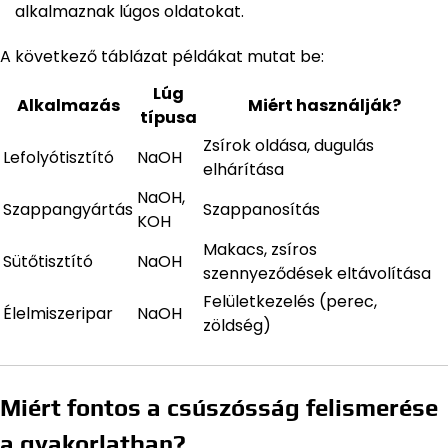
alkalmaznak lúgos oldatokat.
A következő táblázat példákat mutat be:
Lúg
Alkalmazás
Miért használják?
típusa
Zsírok oldása, dugulás
Lefolyótisztító
NaOH
elhárítása
NaOH,
Szappangyártás
Szappanosítás
KOH
Makacs, zsíros
Sütőtisztító
NaOH
szennyeződések eltávolítása
Felületkezelés (perec,
Élelmiszeripar
NaOH
zöldség)
Miért fontos a csúszósság felismerése
a gyakorlatban?