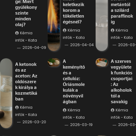
ge: Miért
keletkezik
metántól
gyúlékony
korom a
a szilárd
szinte
tökéletlen
paraffinok
minden
égésnél?
ig
olaj?
Kémia
Kémia
Kémia
infók - Kata
infók - Kata
infók - Kata
2026-04-04
2026-03-
2026-04-09
A
A szerves
A ketonok
keményítő
vegyülete
és az
és a
k funkciós
aceton: Az
cellulóz:
csoportjai
oldószere
Óriásmole
: Az
k királya a
kulák a
alkoholok
kozmetiká
növényvil
tól a
ban
ágban
savakig
Kémia
Kémia
Kémia
infók - Kata
infók - Kata
infók - Kata
2026-03-20
2026-03-19
2026-03-