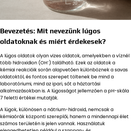
Bevezetés: Mit nevezünk lúgos
oldatoknak és miért érdekesek?
A lúgos oldatok olyan vizes oldatok, amelyekben a víznél
több hidroxidion (OH⁻) található. Ezek az oldatok a
kémiai reakcióik során alapvetően különböznek a savas
oldatoktól, és fontos szerepet töltenek be mind a
laboratóriumi, mind az ipari, sőt a háztartási
alkalmazásokban is. A lúgosságot jellemzően a pH-skála
7 feletti értékei mutatják.
A lúgok, különösen a nátrium-hidroxid, nemcsak a
kémiaórák központi szereplői, hanem a mindennapi élet
számos területén is jelen vannak. Használatuk
elengedhetetlen például a szappan- és