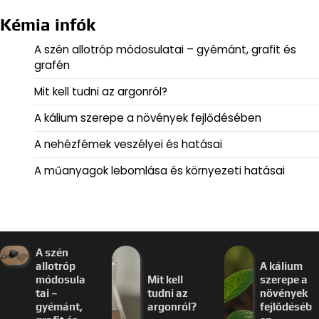
Kémia infók
A szén allotróp módosulatai – gyémánt, grafit és
grafén
Mit kell tudni az argonról?
A kálium szerepe a növények fejlődésében
A nehézfémek veszélyei és hatásai
A műanyagok lebomlása és környezeti hatásai
A szén
allotróp
A kálium
módosula
Mit kell
szerepe a
tai –
tudni az
növények
gyémánt,
argonról?
fejlődéséb