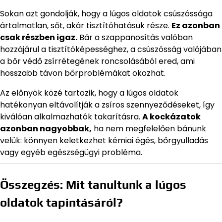
Sokan azt gondolják, hogy a lúgos oldatok csúszóssága
ártalmatlan, sőt, akár tisztítóhatásuk része.
Ez azonban
csak részben igaz.
Bár a szappanosítás valóban
hozzájárul a tisztítóképességhez, a csúszósság valójában
a bőr védő zsírrétegének roncsolásából ered, ami
hosszabb távon bőrproblémákat okozhat.
Az előnyök közé tartozik, hogy a lúgos oldatok
hatékonyan eltávolítják a zsíros szennyeződéseket, így
kiválóan alkalmazhatók takarításra.
A kockázatok
azonban nagyobbak,
ha nem megfelelően bánunk
velük: könnyen keletkezhet kémiai égés, bőrgyulladás
vagy egyéb egészségügyi probléma.
Összegzés: Mit tanultunk a lúgos
oldatok tapintásáról?