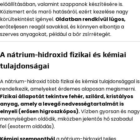
előállításában, valamint szappanok készítésére is.
Közismert erős maró hatásáról, ezért kezelése nagy
körültekintést igényel.
Oldatban rendkívül lúgos,
erőteljesen reagál savakkal, és könnyen elbontja a
szerves anyagokat, például a bőr zsírrétegét.
A nátrium-hidroxid fizikai és kémiai
tulajdonságai
A nátrium-hidroxid több fizikai és kémiai tulajdonsággal is
rendelkezik, amelyeket érdemes alaposan megismerni.
Fizikai állapotát tekintve fehér, szilárd, kristályos
anyag, amely a levegő nedvességtartalmát is
elnyeli (erősen higroszkópos).
Vízben gyorsan és nagy
mennyiségben oldódik, miközben jelentős hő szabadul
fel (exoterm oldódás).
Kémiai szempontból
a nátrium-hidroxid teljes