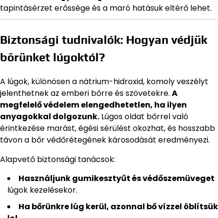
tapintásérzet erőssége és a maró hatásuk eltérő lehet.
Biztonsági tudnivalók: Hogyan védjük
bőrünket lúgoktól?
A lúgok, különösen a nátrium-hidroxid, komoly veszélyt
jelenthetnek az emberi bőrre és szövetekre.
A
megfelelő védelem elengedhetetlen, ha ilyen
anyagokkal dolgozunk.
Lúgos oldat bőrrel való
érintkezése marást, égési sérülést okozhat, és hosszabb
távon a bőr védőrétegének károsodását eredményezi.
Alapvető biztonsági tanácsok:
Használjunk gumikesztyűt és védőszemüveget
lúgok kezelésekor.
Ha bőrünkre lúg kerül, azonnal bő vízzel öblítsük