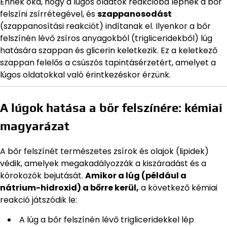
Ennek oka, hogy a lúgos oldatok reakcióba lépnek a bőr
felszíni zsírrétegével, és
szappanosodást
(szappanosítási reakciót) indítanak el. Ilyenkor a bőr
felszínén lévő zsíros anyagokból (trigliceridekből) lúg
hatására szappan és glicerin keletkezik. Ez a keletkező
szappan felelős a csúszós tapintásérzetért, amelyet a
lúgos oldatokkal való érintkezéskor érzünk.
A lúgok hatása a bőr felszínére: kémiai
magyarázat
A bőr felszínét természetes zsírok és olajok (lipidek)
védik, amelyek megakadályozzák a kiszáradást és a
kórokozók bejutását.
Amikor a lúg (például a
nátrium-hidroxid) a bőrre kerül,
a következő kémiai
reakció játszódik le:
A lúg a bőr felszínén lévő trigliceridekkel lép