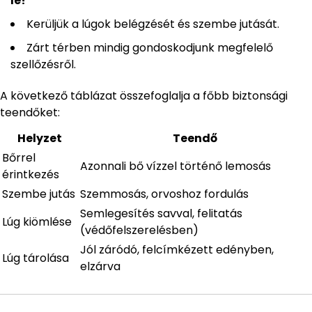
le!
Kerüljük a lúgok belégzését és szembe jutását.
Zárt térben mindig gondoskodjunk megfelelő
szellőzésről.
A következő táblázat összefoglalja a főbb biztonsági
teendőket:
Helyzet
Teendő
Bőrrel
Azonnali bő vízzel történő lemosás
érintkezés
Szembe jutás
Szemmosás, orvoshoz fordulás
Semlegesítés savval, felitatás
Lúg kiömlése
(védőfelszerelésben)
Jól záródó, felcímkézett edényben,
Lúg tárolása
elzárva