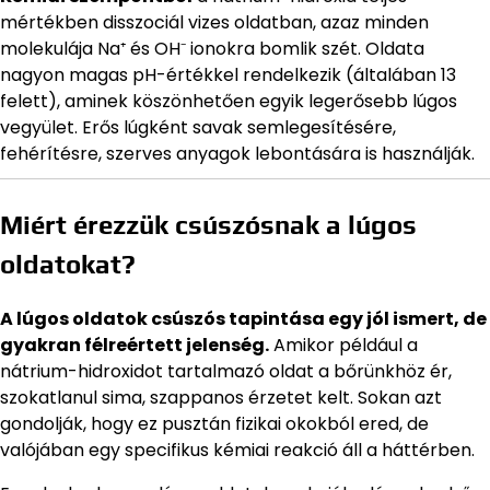
mértékben disszociál vizes oldatban, azaz minden
molekulája Na⁺ és OH⁻ ionokra bomlik szét. Oldata
nagyon magas pH-értékkel rendelkezik (általában 13
felett), aminek köszönhetően egyik legerősebb lúgos
vegyület. Erős lúgként savak semlegesítésére,
fehérítésre, szerves anyagok lebontására is használják.
Miért érezzük csúszósnak a lúgos
oldatokat?
A lúgos oldatok csúszós tapintása egy jól ismert, de
gyakran félreértett jelenség.
Amikor például a
nátrium-hidroxidot tartalmazó oldat a bőrünkhöz ér,
szokatlanul sima, szappanos érzetet kelt. Sokan azt
gondolják, hogy ez pusztán fizikai okokból ered, de
valójában egy specifikus kémiai reakció áll a háttérben.