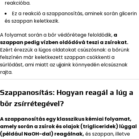
reakcióba.
Ez a reakció a szappanosítás, aminek során glicerin
és szappan keletkezik.
A folyamat során a bőr védőrétege feloldódik,
a
szappan pedig vízben oldódóvá teszi a zsírokat.
Ezért érezzük a lúgos oldatokat csúszósnak: a bőrünk
felszínén már keletkezett szappan csökkenti a
súrlódást, ami miatt az ujjaink könnyedén elcsúsznak
rajta.
Szappanosítás: Hogyan reagál a lúg a
bőr zsírrétegével?
A szappanosítás egy klasszikus kémiai folyamat,
amely során a zsírok és olajok (trigliceridek) lúggal
(például NaOH-dal) reagálnak,
és szappan, illetve