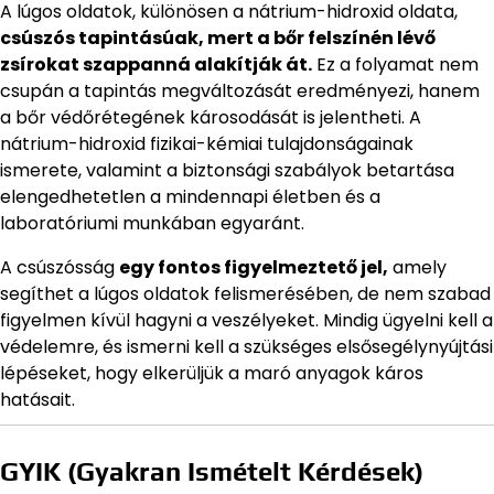
A lúgos oldatok, különösen a nátrium-hidroxid oldata,
csúszós tapintásúak, mert a bőr felszínén lévő
zsírokat szappanná alakítják át.
Ez a folyamat nem
csupán a tapintás megváltozását eredményezi, hanem
a bőr védőrétegének károsodását is jelentheti. A
nátrium-hidroxid fizikai-kémiai tulajdonságainak
ismerete, valamint a biztonsági szabályok betartása
elengedhetetlen a mindennapi életben és a
laboratóriumi munkában egyaránt.
A csúszósság
egy fontos figyelmeztető jel,
amely
segíthet a lúgos oldatok felismerésében, de nem szabad
figyelmen kívül hagyni a veszélyeket. Mindig ügyelni kell a
védelemre, és ismerni kell a szükséges elsősegélynyújtási
lépéseket, hogy elkerüljük a maró anyagok káros
hatásait.
GYIK (Gyakran Ismételt Kérdések)