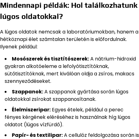
Mindennapi példák: Hol találkozhatunk
lúgos oldatokkal?
A lúgos oldatok nemcsak a laboratóriumokban, hanem a
hétköznapi élet számtalan területén is előfordulnak.
Ilyenek például:
Mosószerek és tisztítószerek:
A nátrium-hidroxid
gyakran alkotóeleme a lefolyótisztítóknak,
sütőtisztítóknak, mert kiválóan oldja a zsíros, makacs
szennyeződéseket.
Szappanok:
A szappanok gyártása során lúgos
oldatokkal zsírokat szappanosítanak.
Élelmiszeripar:
Egyes ételek, például a perec
fényes kérgének eléréséhez is használnak híg lúgos
oldatot (lúgos vízfürdő).
Papír- és textilipar:
A cellulóz feldolgozása során is