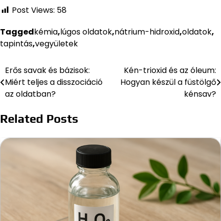
Post Views:
58
Tagged
kémia
,
lúgos oldatok
,
nátrium-hidroxid
,
oldatok
,
tapintás
,
vegyületek
Erős savak és bázisok:
Kén-trioxid és az óleum:
Bejegyzés
Miért teljes a disszociáció
Hogyan készül a füstölgő
navigáció
az oldatban?
kénsav?
Related Posts