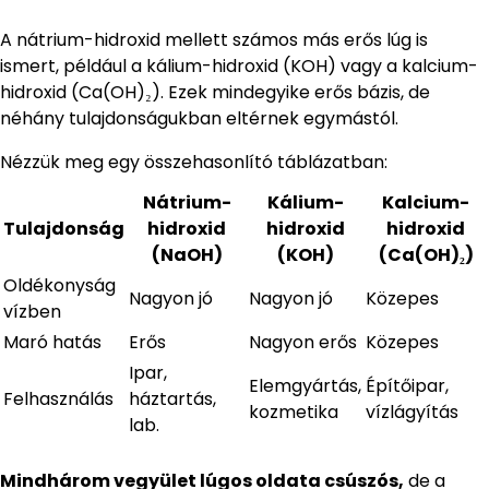
A nátrium-hidroxid mellett számos más erős lúg is
ismert, például a kálium-hidroxid (KOH) vagy a kalcium-
hidroxid (Ca(OH)₂). Ezek mindegyike erős bázis, de
néhány tulajdonságukban eltérnek egymástól.
Nézzük meg egy összehasonlító táblázatban:
Nátrium-
Kálium-
Kalcium-
Tulajdonság
hidroxid
hidroxid
hidroxid
(NaOH)
(KOH)
(Ca(OH)₂)
Oldékonyság
Nagyon jó
Nagyon jó
Közepes
vízben
Maró hatás
Erős
Nagyon erős
Közepes
Ipar,
Elemgyártás,
Építőipar,
Felhasználás
háztartás,
kozmetika
vízlágyítás
lab.
Mindhárom vegyület lúgos oldata csúszós,
de a