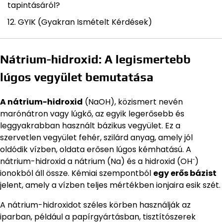
tapintásáról?
GYIK (Gyakran Ismételt Kérdések)
Nátrium-hidroxid: A legismertebb
lúgos vegyület bemutatása
A nátrium-hidroxid
(NaOH), közismert nevén
marónátron vagy lúgkő, az egyik legerősebb és
leggyakrabban használt bázikus vegyület. Ez a
szervetlen vegyület fehér, szilárd anyag, amely jól
oldódik vízben, oldata erősen lúgos kémhatású. A
nátrium-hidroxid a nátrium (Na) és a hidroxid (OH⁻)
ionokból áll össze. Kémiai szempontból
egy erős bázist
jelent, amely a vízben teljes mértékben ionjaira esik szét.
A nátrium-hidroxidot széles körben használják az
iparban, például a papírgyártásban, tisztítószerek