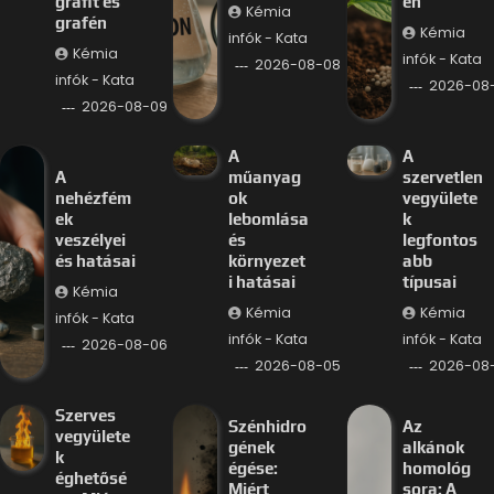
grafit és
en
Kémia
grafén
Kémia
infók - Kata
Kémia
infók - Kata
2026-08-08
infók - Kata
2026-08
2026-08-09
A
A
A
műanyag
szervetlen
nehézfém
ok
vegyülete
ek
lebomlása
k
veszélyei
és
legfontos
és hatásai
környezet
abb
i hatásai
típusai
Kémia
Kémia
Kémia
infók - Kata
infók - Kata
infók - Kata
2026-08-06
2026-08-05
2026-08
Szerves
Szénhidro
Az
vegyülete
gének
alkánok
k
égése:
homológ
éghetősé
Miért
sora: A