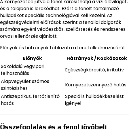
A környezetbe jutva a fenol károsíthatja a vízi élővilágot,
és a talajban is lerakódhat. Ezért a fenolt tartalmazó
hulladékot speciális technológiával kell kezelni. Az
egészségvédelmi előírások szerint a fenollal dolgozók
számára egyéni védőeszköz, szellőztetés és rendszeres
orvosi ellenőrzés ajánlott.
Előnyök és hátrányok táblázata a fenol alkalmazásáról:
Előnyök
Hátrányok / Kockázatok
Sokoldalú vegyipari
Egészségkárosító, irritatív
felhasználás
Alapvegyület számos
Környezetszennyező hatás
szintézishez
Antiszeptikus, fertőtlenítő
Speciális hulladékkezelést
hatás
igényel
Összefoglalás és a fenol jövőbeli