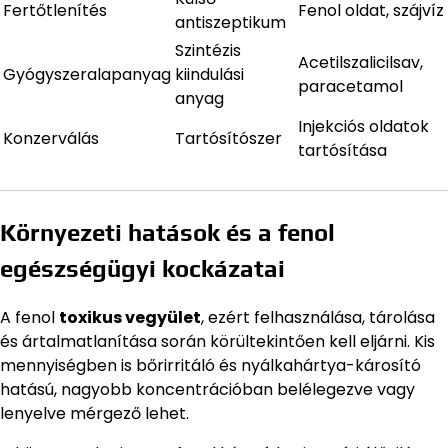
Fertőtlenítés
Fenol oldat, szájvíz
antiszeptikum
Szintézis
Acetilszalicilsav,
Gyógyszeralapanyag
kiindulási
paracetamol
anyag
Injekciós oldatok
Konzerválás
Tartósítószer
tartósítása
Környezeti hatások és a fenol
egészségügyi kockázatai
A fenol
toxikus vegyület
, ezért felhasználása, tárolása
és ártalmatlanítása során körültekintően kell eljárni. Kis
mennyiségben is bőrirritáló és nyálkahártya-károsító
hatású, nagyobb koncentrációban belélegezve vagy
lenyelve mérgező lehet.