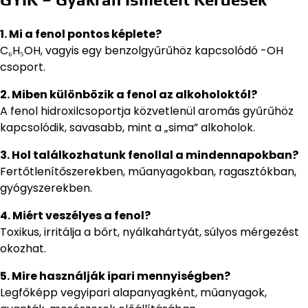
1. Mi a fenol pontos képlete?
C₆H₅OH, vagyis egy benzolgyűrűhöz kapcsolódó -OH
csoport.
2. Miben különbözik a fenol az alkoholoktól?
A fenol hidroxilcsoportja közvetlenül aromás gyűrűhöz
kapcsolódik, savasabb, mint a „sima” alkoholok.
3. Hol találkozhatunk fenollal a mindennapokban?
Fertőtlenítőszerekben, műanyagokban, ragasztókban,
gyógyszerekben.
4. Miért veszélyes a fenol?
Toxikus, irritálja a bőrt, nyálkahártyát, súlyos mérgezést
okozhat.
5. Mire használják ipari mennyiségben?
Legfőképp vegyipari alapanyagként, műanyagok,