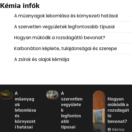
Kémia infók
A műanyagok lebomlása és környezeti hatásai
A szervetlen vegyületek legfontosabb típusai
Hogyan működik a rozsdagátló bevonat?
Karbonátion képlete, tulajdonságai és szerepe
A zsírok és olajok kémiája
A
A
műanyag
szervetlen
Hogyan
ok
vegyülete
működik a
lebomlása
k
rozsdagát
és
legfontos
ló
környezet
abb
bevonat?
i hatásai
típusai
Kémia