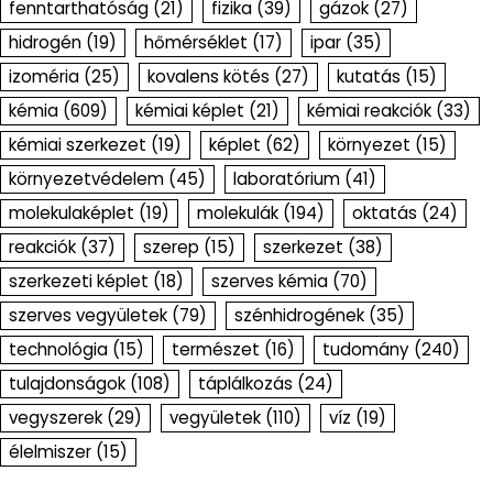
fenntarthatóság
(21)
fizika
(39)
gázok
(27)
hidrogén
(19)
hőmérséklet
(17)
ipar
(35)
izoméria
(25)
kovalens kötés
(27)
kutatás
(15)
kémia
(609)
kémiai képlet
(21)
kémiai reakciók
(33)
kémiai szerkezet
(19)
képlet
(62)
környezet
(15)
környezetvédelem
(45)
laboratórium
(41)
molekulaképlet
(19)
molekulák
(194)
oktatás
(24)
reakciók
(37)
szerep
(15)
szerkezet
(38)
szerkezeti képlet
(18)
szerves kémia
(70)
szerves vegyületek
(79)
szénhidrogének
(35)
technológia
(15)
természet
(16)
tudomány
(240)
tulajdonságok
(108)
táplálkozás
(24)
vegyszerek
(29)
vegyületek
(110)
víz
(19)
élelmiszer
(15)