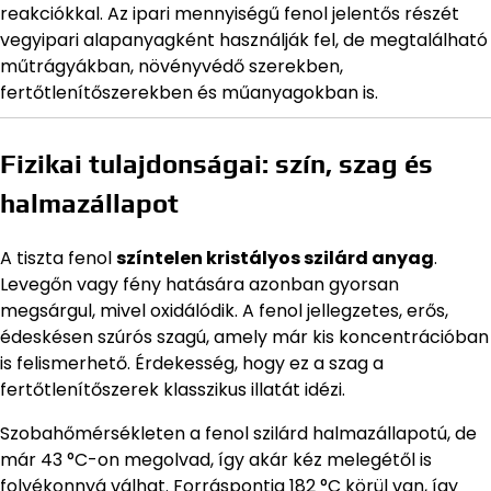
reakciókkal. Az ipari mennyiségű fenol jelentős részét
vegyipari alapanyagként használják fel, de megtalálható
műtrágyákban, növényvédő szerekben,
fertőtlenítőszerekben és műanyagokban is.
Fizikai tulajdonságai: szín, szag és
halmazállapot
A tiszta fenol
színtelen kristályos szilárd anyag
.
Levegőn vagy fény hatására azonban gyorsan
megsárgul, mivel oxidálódik. A fenol jellegzetes, erős,
édeskésen szúrós szagú, amely már kis koncentrációban
is felismerhető. Érdekesség, hogy ez a szag a
fertőtlenítőszerek klasszikus illatát idézi.
Szobahőmérsékleten a fenol szilárd halmazállapotú, de
már 43 °C-on megolvad, így akár kéz melegétől is
folyékonnyá válhat. Forráspontja 182 °C körül van, így