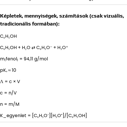
Képletek, mennyiségek, számítások (csak vizuális,
tradicionális formában):
C₆H₅OH
C₆H₅OH + H₂O ⇄ C₆H₅O⁻ + H₃O⁺
m₍fenol₎ = 94,11 g/mol
pKₐ ≈ 10
Λ = c × V
c = n/V
n = m/M
K_egyenlet = [C₆H₅O⁻][H₃O⁺]/[C₆H₅OH]