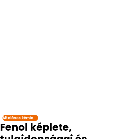
Általános kémia
Fenol képlete,
tulajdonságai és