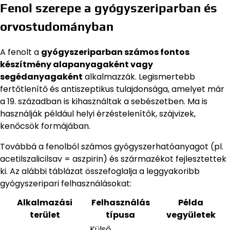
Fenol szerepe a gyógyszeriparban és
orvostudományban
A fenolt a
gyógyszeriparban számos fontos
készítmény alapanyagaként vagy
segédanyagaként
alkalmazzák. Legismertebb
fertőtlenítő és antiszeptikus tulajdonsága, amelyet már
a 19. században is kihasználtak a sebészetben. Ma is
használják például helyi érzéstelenítők, szájvizek,
kenőcsök formájában.
Továbbá a fenolból számos gyógyszerhatóanyagot (pl.
acetilszalicilsav = aszpirin) és származékot fejlesztettek
ki. Az alábbi táblázat összefoglalja a leggyakoribb
gyógyszeripari felhasználásokat:
Alkalmazási
Felhasználás
Példa
terület
típusa
vegyületek
Külső