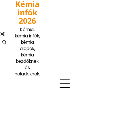
Kémia
Skip
to
infók
content
2026
Kémia,
kémia infók,
kémia
alapok,
kémia
kezdőknek
és
haladóknak.