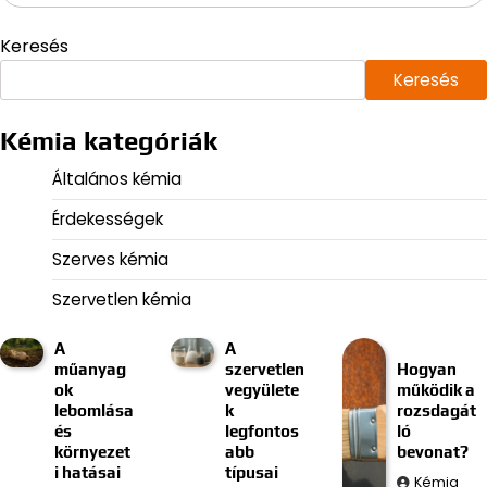
Keresés
Keresés
Kémia kategóriák
Általános kémia
Érdekességek
Szerves kémia
Szervetlen kémia
A
A
műanyag
szervetlen
Hogyan
ok
vegyülete
működik a
lebomlása
k
rozsdagát
és
legfontos
ló
környezet
abb
bevonat?
i hatásai
típusai
Kémia