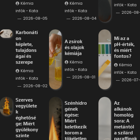
Kémia
Kémia
infók - Kata
infók - Kata
infók - Kata
2026-08
2026-08-05
2026-08-04
Karbonáti
on
Mi az a
A zsírok
képlete,
pH-érték,
és olajok
tulajdons
és miért
kémiája
ágai és
fontos?
Kémia
szerepe
Kémia
infók - Kata
Kémia
infók - Kata
2026-08-01
infók - Kata
2026-07-
2026-08-02
Szerves
Szénhidro
Az
vegyülete
gének
alkánok
k
égése:
homológ
éghetősé
Miért
sora: A
ge: Miért
keletkezik
metántól
gyúlékony
korom a
a szilárd
szinte
tökéletlen
paraffinok