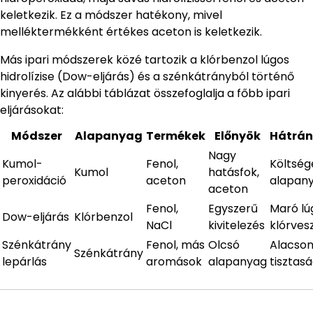
keletkezik. Ez a módszer hatékony, mivel
melléktermékként értékes aceton is keletkezik.
Más ipari módszerek közé tartozik a klórbenzol lúgos
hidrolízise (Dow-eljárás) és a szénkátrányból történő
kinyerés. Az alábbi táblázat összefoglalja a főbb ipari
eljárásokat:
Módszer
Alapanyag
Termékek
Előnyök
Hátrán
Nagy
Kumol-
Fenol,
Költség
Kumol
hatásfok,
peroxidáció
aceton
alapan
aceton
Fenol,
Egyszerű
Maró lú
Dow-eljárás
Klórbenzol
NaCl
kivitelezés
klórves
Szénkátrány
Fenol, más
Olcsó
Alacso
Szénkátrány
lepárlás
aromások
alapanyag
tisztas