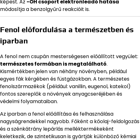
képest. Az
-OH csoport elektronleadó hatása
módosítja a benzolgyűrű reakcióit is.
Fenol előfordulása a természetben és
iparban
A fenol nem csupán mesterségesen előállított vegyület:
természetes formában is megtalálható
.
Kismértékben jelen van néhány növényben, például
egyes fák kérgében és füstgázokban. A természetes
fenolszármazékok (például: vanillin, eugenol, katekol)
fontos szereplők a növények anyagcseréjében és
védelmi folyamataiban.
Az iparban a fenol előállítása és felhasználása
nagyságrendekkel nagyobb. Főként a kőolaj-feldolgozás
és a szénkátrány lepárlás melléktermékeként
keletkezik, de szintetikusan is gyártják különböző kémiai