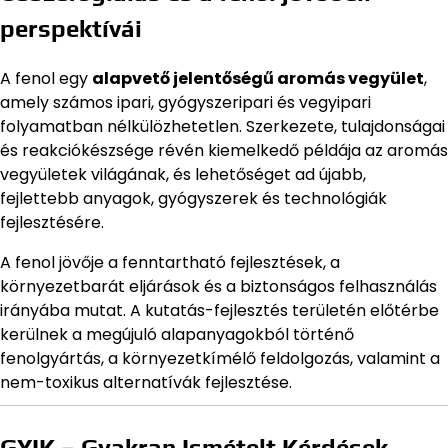
perspektívái
A fenol egy
alapvető jelentőségű aromás vegyület
,
amely számos ipari, gyógyszeripari és vegyipari
folyamatban nélkülözhetetlen. Szerkezete, tulajdonságai
és reakciókészsége révén kiemelkedő példája az aromás
vegyületek világának, és lehetőséget ad újabb,
fejlettebb anyagok, gyógyszerek és technológiák
fejlesztésére.
A fenol jövője a fenntartható fejlesztések, a
környezetbarát eljárások és a biztonságos felhasználás
irányába mutat. A kutatás-fejlesztés területén előtérbe
kerülnek a megújuló alapanyagokból történő
fenolgyártás, a környezetkímélő feldolgozás, valamint a
nem-toxikus alternatívák fejlesztése.
GYIK – Gyakran Ismételt Kérdések