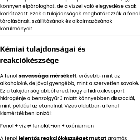
könnyen elpárologhat, de a vízzel való elegyedése csak
korlátozott. Ezek a tulajdonságok meghatározzák a fenol
tárolásának, szállításának és alkalmazásának
körülményeit.
Kémiai tulajdonságai és
reakciókészsége
A fenol
savassága mérsékelt
, erősebb, mint az
alkoholoké, de jóval gyengébb, mint a szervetlen savaké.
Ez a tulajdonság abból ered, hogy a hidroxilcsoport
hidrogénje a benzolgyűrű miatt könnyebben disszociál,
mint például az etanolnál. Vizes oldatban a fenol
kismértékben ionizál:
Fenol + víz ⇄ fenolát-ion + oxóniumion
A fenol
jelentős reakciókészséget mutat
aromás