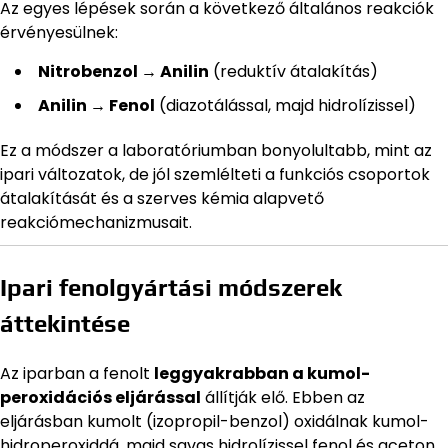
Az egyes lépések során a következő általános reakciók
érvényesülnek:
Nitrobenzol → Anilin
(reduktív átalakítás)
Anilin → Fenol
(diazotálással, majd hidrolízissel)
Ez a módszer a laboratóriumban bonyolultabb, mint az
ipari változatok, de jól szemlélteti a funkciós csoportok
átalakítását és a szerves kémia alapvető
reakciómechanizmusait.
Ipari fenolgyártási módszerek
áttekintése
Az iparban a fenolt
leggyakrabban a kumol-
peroxidációs eljárással
állítják elő. Ebben az
eljárásban kumolt (izopropil-benzol) oxidálnak kumol-
hidroperoxiddá, majd savas hidrolízissel fenol és aceton