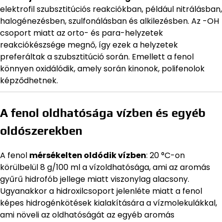
elektrofil szubsztitúciós reakciókban, például nitrálásban,
halogénezésben, szulfonálásban és alkilezésben. Az -OH
csoport miatt az orto- és para-helyzetek
reakciókészsége megnő, így ezek a helyzetek
preferáltak a szubsztitúció során. Emellett a fenol
könnyen oxidálódik, amely során kinonok, polifenolok
képződhetnek.
A fenol oldhatósága vízben és egyéb
oldószerekben
A fenol
mérsékelten oldódik vízben
: 20 °C-on
körülbelül 8 g/100 ml a vízoldhatósága, ami az aromás
gyűrű hidrofób jellege miatt viszonylag alacsony.
Ugyanakkor a hidroxilcsoport jelenléte miatt a fenol
képes hidrogénkötések kialakítására a vízmolekulákkal,
ami növeli az oldhatóságát az egyéb aromás