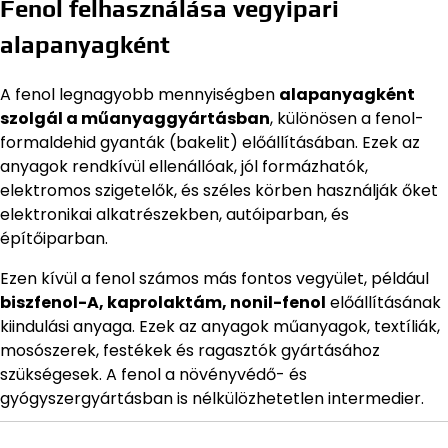
Fenol felhasználása vegyipari
alapanyagként
A fenol legnagyobb mennyiségben
alapanyagként
szolgál a műanyaggyártásban
, különösen a fenol-
formaldehid gyanták (bakelit) előállításában. Ezek az
anyagok rendkívül ellenállóak, jól formázhatók,
elektromos szigetelők, és széles körben használják őket
elektronikai alkatrészekben, autóiparban, és
építőiparban.
Ezen kívül a fenol számos más fontos vegyület, például
biszfenol-A, kaprolaktám, nonil-fenol
előállításának
kiindulási anyaga. Ezek az anyagok műanyagok, textíliák,
mosószerek, festékek és ragasztók gyártásához
szükségesek. A fenol a növényvédő- és
gyógyszergyártásban is nélkülözhetetlen intermedier.