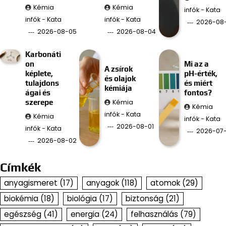
Kémia
Kémia
infók - Kata
infók - Kata
infók - Kata
2026-08
2026-08-05
2026-08-04
Karbonáti
on
Mi az a
A zsírok
képlete,
pH-érték,
és olajok
tulajdons
és miért
kémiája
ágai és
fontos?
Kémia
szerepe
Kémia
infók - Kata
Kémia
infók - Kata
2026-08-01
infók - Kata
2026-07-
2026-08-02
Címkék
anyagismeret
(17)
anyagok
(118)
atomok
(29)
biokémia
(18)
biológia
(17)
biztonság
(21)
egészség
(41)
energia
(24)
felhasználás
(79)