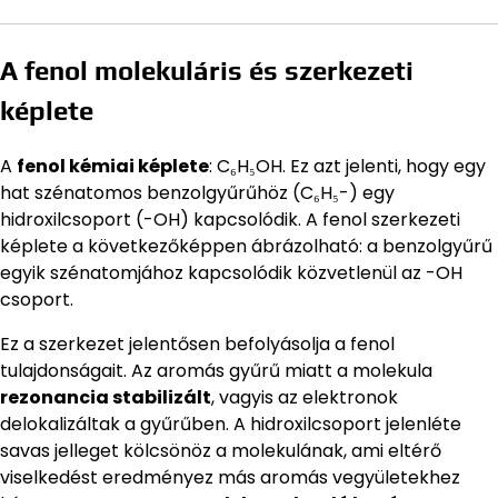
A fenol molekuláris és szerkezeti
képlete
A
fenol kémiai képlete
: C₆H₅OH. Ez azt jelenti, hogy egy
hat szénatomos benzolgyűrűhöz (C₆H₅-) egy
hidroxilcsoport (-OH) kapcsolódik. A fenol szerkezeti
képlete a következőképpen ábrázolható: a benzolgyűrű
egyik szénatomjához kapcsolódik közvetlenül az -OH
csoport.
Ez a szerkezet jelentősen befolyásolja a fenol
tulajdonságait. Az aromás gyűrű miatt a molekula
rezonancia stabilizált
, vagyis az elektronok
delokalizáltak a gyűrűben. A hidroxilcsoport jelenléte
savas jelleget kölcsönöz a molekulának, ami eltérő
viselkedést eredményez más aromás vegyületekhez