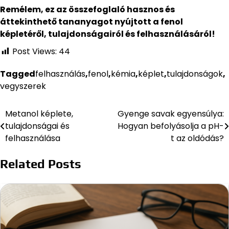
Remélem, ez az összefoglaló hasznos és
áttekinthető tananyagot nyújtott a fenol
képletéről, tulajdonságairól és felhasználásáról!
Post Views:
44
Tagged
felhasználás
,
fenol
,
kémia
,
képlet
,
tulajdonságok
,
vegyszerek
Metanol képlete,
Gyenge savak egyensúlya:
Bejegyzés
tulajdonságai és
Hogyan befolyásolja a pH-
navigáció
felhasználása
t az oldódás?
Related Posts