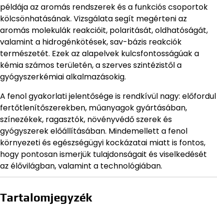
példája az aromás rendszerek és a funkciós csoportok
kölcsönhatásának. Vizsgálata segít megérteni az
aromás molekulák reakcióit, polaritását, oldhatóságát,
valamint a hidrogénkötések, sav-bázis reakciók
természetét. Ezek az alapelvek kulcsfontosságúak a
kémia számos területén, a szerves szintézistől a
gyógyszerkémiai alkalmazásokig.
A fenol gyakorlati jelentősége is rendkívül nagy: előfordul
fertőtlenítőszerekben, műanyagok gyártásában,
színezékek, ragasztók, növényvédő szerek és
gyógyszerek előállításában. Mindemellett a fenol
környezeti és egészségügyi kockázatai miatt is fontos,
hogy pontosan ismerjük tulajdonságait és viselkedését
az élővilágban, valamint a technológiában.
Tartalomjegyzék