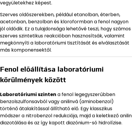
vegyületekhez képest.
Szerves oldószerekben, például etanolban, éterben,
acetonban, benzolban és kloroformban a fenol nagyon
jól oldódik. Ez a tulajdonsága lehetővé teszi, hogy számos
szerves szintetikus reakcióban hasznosítsák, valamint
megkönnyíti a laboratóriumi tisztítását és elválasztását
más komponensektől.
Fenol előállítása laboratóriumi
körülmények között
Laboratóriumi szinten
a fenol legegyszerűbben
benzolszulfonsavból vagy anilinvá (aminobenzol)
történő átalakítással állítható elő. Egy klasszikus
módszer a nitrobenzol redukciója, majd a keletkező anilin
diazotálása és az így kapott diazónium-só hidrolízise.