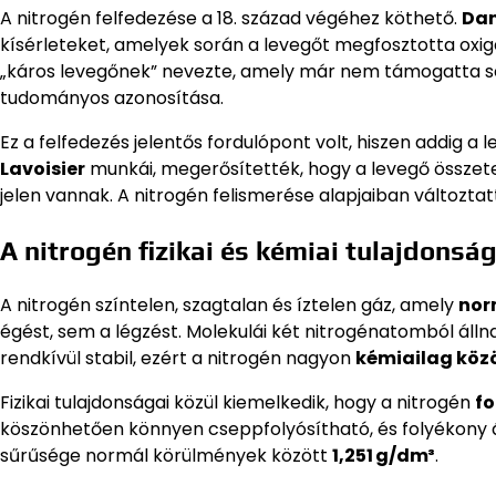
A nitrogén felfedezése a 18. század végéhez köthető.
Dan
kísérleteket, amelyek során a levegőt megfosztotta oxig
„káros levegőnek” nevezte, amely már nem támogatta sem 
tudományos azonosítása.
Ez a felfedezés jelentős fordulópont volt, hiszen addig a
Lavoisier
munkái, megerősítették, hogy a levegő összet
jelen vannak. A nitrogén felismerése alapjaiban változta
A nitrogén fizikai és kémiai tulajdonság
A nitrogén színtelen, szagtalan és íztelen gáz, amely
nor
égést, sem a légzést. Molekulái két nitrogénatomból álln
rendkívül stabil, ezért a nitrogén nagyon
kémiailag kö
Fizikai tulajdonságai közül kiemelkedik, hogy a nitrogén
fo
köszönhetően könnyen cseppfolyósítható, és folyékony á
sűrűsége normál körülmények között
1,251 g/dm³
.