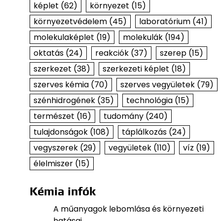
képlet
(62)
környezet
(15)
környezetvédelem
(45)
laboratórium
(41)
molekulaképlet
(19)
molekulák
(194)
oktatás
(24)
reakciók
(37)
szerep
(15)
szerkezet
(38)
szerkezeti képlet
(18)
szerves kémia
(70)
szerves vegyületek
(79)
szénhidrogének
(35)
technológia
(15)
természet
(16)
tudomány
(240)
tulajdonságok
(108)
táplálkozás
(24)
vegyszerek
(29)
vegyületek
(110)
víz
(19)
élelmiszer
(15)
Kémia infók
A műanyagok lebomlása és környezeti
hatásai