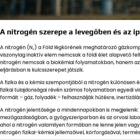
A nitrogén szerepe a levegőben és az i
A nitrogén (N₂) a Föld légkörének meghatározó gázkompo
viszonylag inaktív elem nemcsak a földi élet alapvető fe
nitrogén nemcsak a biokémiai folyamatokban, hanem az
eljárásban is kulcsszerepet játszik.
A fizika és a kémia szempontjából a nitrogén különösen 
fizikai tulajdonságai révén számos folyamatban egyedi vi
formáit – gáz, folyadék – felhasználják hűtésre, inertizá
A nitrogén jelentősége a mindennapokban is megjelenik
mezőgazdaságban, a gyógyszeriparban és az orvosi lab
ahol a nitrogén valamilyen formában ne lenne jelen vagy
nitrogén fizikai-kémiai jellemzőivel, körforgásával, termés