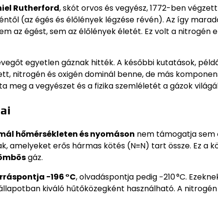
iel Rutherford
, skót orvos és vegyész, 1772-ben végzett
éntől (az égés és élőlények légzése révén). Az így marad
az égést, sem az élőlények életét. Ez volt a nitrogén e
 levegőt egyetlen gáznak hitték. A későbbi kutatások, péld
ett, nitrogén és oxigén dominál benne, de más komponens
tta meg a vegyészet és a fizika szemléletét a gázok világ
ai
mál hőmérsékleten és nyomáson
nem támogatja sem 
ak, amelyeket erős hármas kötés (N≡N) tart össze. Ez a k
zömbös
gáz.
rráspontja −196 °C
, olvadáspontja pedig −210 °C. Ezekne
llapotban kiváló hűtőközegként használható. A nitrogén