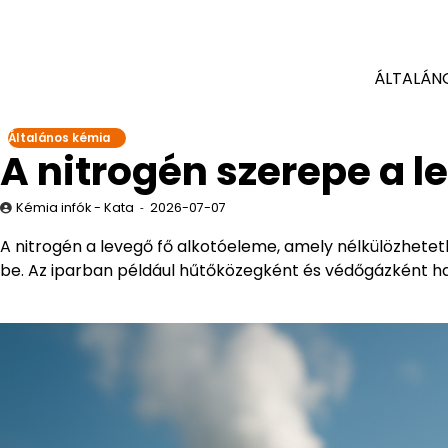
ÁLTALÁN
Általános kémia
A nitrogén szerepe a l
Kémia infók - Kata
2026-07-07
A nitrogén a levegő fő alkotóeleme, amely nélkülözhetetl
be. Az iparban például hűtőközegként és védőgázként ha