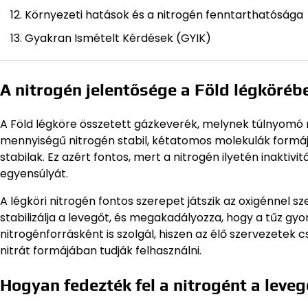
Környezeti hatások és a nitrogén fenntarthatósága
Gyakran Ismételt Kérdések (GYIK)
A nitrogén jelentősége a Föld légköréb
A Föld légköre összetett gázkeverék, melynek túlnyomó 
mennyiségű nitrogén stabil, kétatomos molekulák formá
stabilak. Ez azért fontos, mert a nitrogén ilyetén inakti
egyensúlyát.
A légköri nitrogén fontos szerepet játszik az oxigénnel 
stabilizálja a levegőt, és megakadályozza, hogy a tűz gy
nitrogénforrásként is szolgál, hiszen az élő szervezete
nitrát formájában tudják felhasználni.
Hogyan fedezték fel a nitrogént a leve