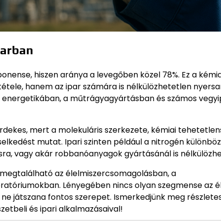
parban
nense, hiszen aránya a levegőben közel 78%. Ez a kémia
ltétele, hanem az ipar számára is nélkülözhetetlen nyersa
 energetikában, a műtrágyagyártásban és számos vegyi
érdekes, mert a molekuláris szerkezete, kémiai tehetetle
selkedést mutat. Ipari szinten például a nitrogén különbö
lásra, vagy akár robbanóanyagok gyártásánál is nélkülözhe
: megtalálható az élelmiszercsomagolásban, a
oratóriumokban. Lényegében nincs olyan szegmense az é
 ne játszana fontos szerepet. Ismerkedjünk meg részlete
zetbeli és ipari alkalmazásaival!