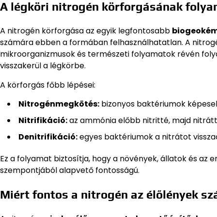
A légköri nitrogén körforgásának foly
A nitrogén körforgása az egyik legfontosabb
biogeokémi
számára ebben a formában felhasználhatatlan. A nitrogé
mikroorganizmusok és természeti folyamatok révén folyam
visszakerül a légkörbe.
A körforgás főbb lépései:
Nitrogénmegkötés:
bizonyos baktériumok képesek 
Nitrifikáció:
az ammónia előbb nitritté, majd nitrátt
Denitrifikáció:
egyes baktériumok a nitrátot visszaa
Ez a folyamat biztosítja, hogy a növények, állatok és az 
szempontjából alapvető fontosságú.
Miért fontos a nitrogén az élőlények s