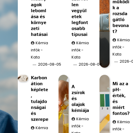
működi
agok
len
k a
leboml
vegyül
rozsda
ása és
etek
gátló
környe
legfont
bevona
zeti
osabb
t?
hatásai
típusai
Kémia
Kémia
Kémia
infók -
infók -
infók -
Kata
Kata
Kata
2026-
2026-08-05
2026-08-04
Karbon
átion
Mi az a
A
képlete
pH-
zsírok
,
érték,
és
tulajdo
és
olajok
nságai
miért
kémiája
és
fontos?
szerepe
Kémia
Kémia
infók -
Kémia
infók -