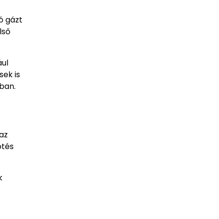
ó gázt
lső
ául
ek is
ában.
az
ötés
k