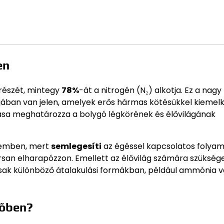
en
részét, mintegy
78%
-át a nitrogén (N₂) alkotja. Ez a nagy
jában van jelen, amelyek erős hármas kötésükkel kieme
vitása meghatározza a bolygó légkörének és élővilágának
szemben, mert
semlegesíti
az égéssel kapcsolatos folyam
orsan elharapózzon. Emellett az élővilág számára szükség
k csak különböző átalakulási formákban, például ammónia 
gőben?