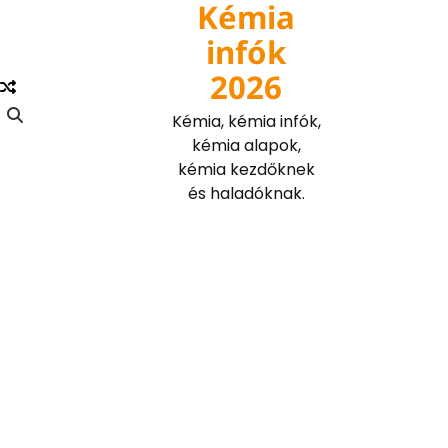
Kémia
Skip
to
infók
content
2026
Kémia, kémia infók,
kémia alapok,
kémia kezdőknek
és haladóknak.