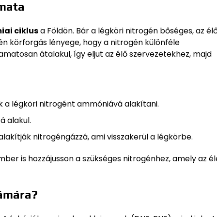
amata
ai ciklus
a Földön. Bár a légköri nitrogén bőséges, az él
n körforgás lényege, hogy a nitrogén különféle
atosan átalakul, így eljut az élő szervezetekhez, majd
a légköri nitrogént ammóniává alakítani.
á alakul.
lakítják nitrogéngázzá, ami visszakerül a légkörbe.
ember is hozzájusson a szükséges nitrogénhez, amely az él
zámára?