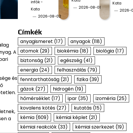
Kata
infók -
Kata
2026-08-01
Kata
2026-0
2026-08-02
Címkék
anyagismeret
(17)
anyagok
(118)
ilag
atomok
(29)
biokémia
(18)
biológia
(17)
nyag. A
pari
biztonság
(21)
egészség
(41)
energia
(24)
felhasználás
(79)
nsége és
fenntarthatóság
(21)
fizika
(39)
ző
gázok
(27)
hidrogén
(19)
tetlen.
hőmérséklet
(17)
ipar
(35)
izoméria
(25)
kovalens kötés
(27)
kutatás
(15)
letnek,
kémia
(609)
kémiai képlet
(21)
sen a
kémiai reakciók
(33)
kémiai szerkezet
(19)