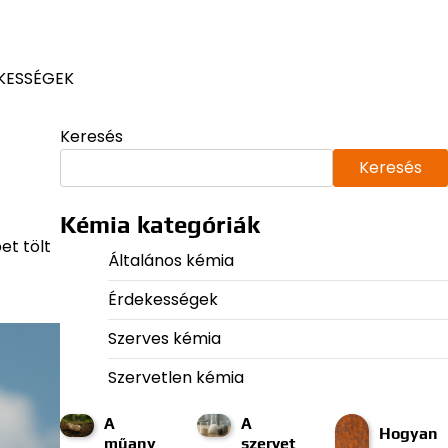
KESSÉGEK
Keresés
Keresés
Kémia kategóriák
et tölt
Általános kémia
Érdekességek
Szerves kémia
Szervetlen kémia
A
A
Hogyan
műany
szervet