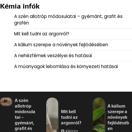
Kémia infók
A szén allotróp módosulatai – gyémánt, grafit és
grafén
Mit kell tudni az argonról?
A kálium szerepe a növények fejlődésében
A nehézfémek veszélyei és hatásai
A műanyagok lebomlása és környezeti hatásai
A szén
allotróp
A kálium
módosula
Mit kell
szerepe a
tai –
tudni az
növények
gyémánt,
argonról?
fejlődéséb
grafit és
en
Kémia