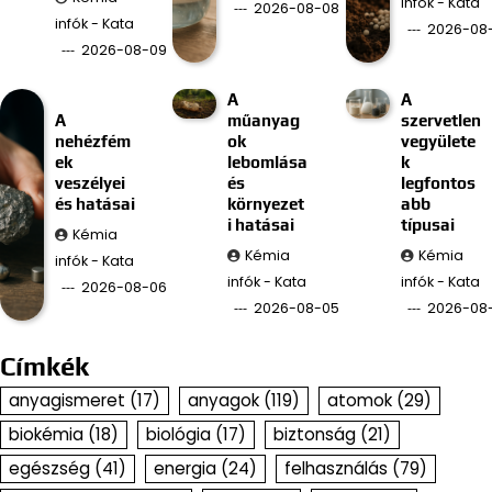
infók - Kata
2026-08-08
infók - Kata
2026-08
2026-08-09
A
A
A
műanyag
szervetlen
nehézfém
ok
vegyülete
ek
lebomlása
k
veszélyei
és
legfontos
és hatásai
környezet
abb
i hatásai
típusai
Kémia
Kémia
Kémia
infók - Kata
infók - Kata
infók - Kata
2026-08-06
2026-08-05
2026-08
Címkék
anyagismeret
(17)
anyagok
(119)
atomok
(29)
biokémia
(18)
biológia
(17)
biztonság
(21)
egészség
(41)
energia
(24)
felhasználás
(79)