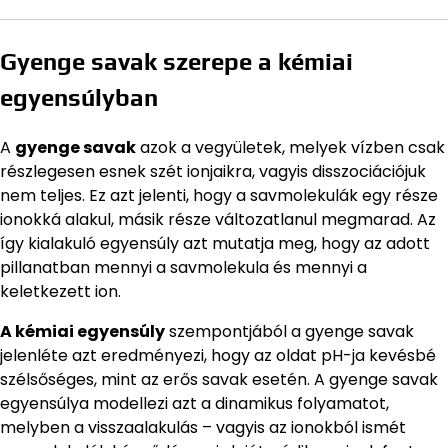
Gyenge savak szerepe a kémiai
egyensúlyban
A
gyenge savak
azok a vegyületek, melyek vízben csak
részlegesen esnek szét ionjaikra, vagyis disszociációjuk
nem teljes. Ez azt jelenti, hogy a savmolekulák egy része
ionokká alakul, másik része változatlanul megmarad. Az
így kialakuló egyensúly azt mutatja meg, hogy az adott
pillanatban mennyi a savmolekula és mennyi a
keletkezett ion.
A kémiai egyensúly
szempontjából a gyenge savak
jelenléte azt eredményezi, hogy az oldat pH-ja kevésbé
szélsőséges, mint az erős savak esetén. A gyenge savak
egyensúlya modellezi azt a dinamikus folyamatot,
melyben a visszaalakulás – vagyis az ionokból ismét