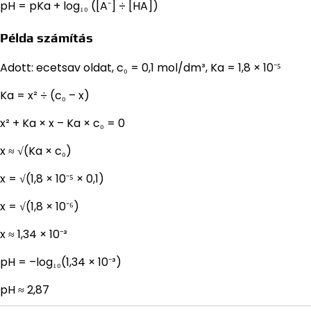
pH = pKa + log₁₀ ([A⁻] ÷ [HA])
Példa számítás
Adott: ecetsav oldat, c₀ = 0,1 mol/dm³, Ka = 1,8 × 10⁻⁵
Ka = x² ÷ (c₀ – x)
x² + Ka × x – Ka × c₀ = 0
x ≈ √(Ka × c₀)
x = √(1,8 × 10⁻⁵ × 0,1)
x = √(1,8 × 10⁻⁶)
x ≈ 1,34 × 10⁻³
pH = –log₁₀(1,34 × 10⁻³)
pH ≈ 2,87