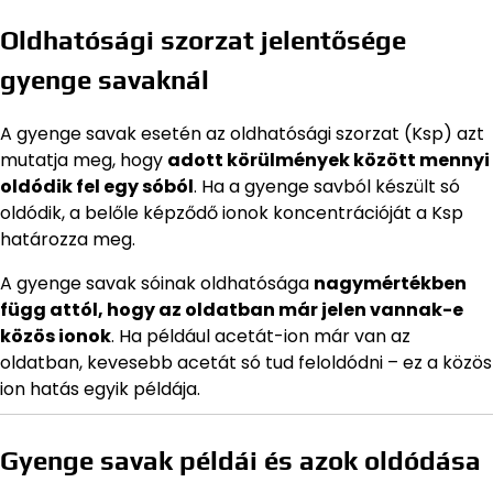
Oldhatósági szorzat jelentősége
gyenge savaknál
A gyenge savak esetén az oldhatósági szorzat (Ksp) azt
mutatja meg, hogy
adott körülmények között mennyi
oldódik fel egy sóból
. Ha a gyenge savból készült só
oldódik, a belőle képződő ionok koncentrációját a Ksp
határozza meg.
A gyenge savak sóinak oldhatósága
nagymértékben
függ attól, hogy az oldatban már jelen vannak-e
közös ionok
. Ha például acetát-ion már van az
oldatban, kevesebb acetát só tud feloldódni – ez a közös
ion hatás egyik példája.
Gyenge savak példái és azok oldódása