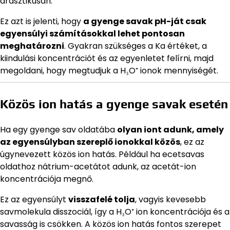
drasztikusan.
Ez azt is jelenti, hogy
a gyenge savak pH-ját csak
egyensúlyi számításokkal lehet pontosan
meghatározni
. Gyakran szükséges a Ka értéket, a
kiindulási koncentrációt és az egyenletet felírni, majd
megoldani, hogy megtudjuk a H₃O⁺ ionok mennyiségét.
Közös ion hatás a gyenge savak esetén
Ha egy gyenge sav oldatába
olyan iont adunk, amely
az egyensúlyban szereplő ionokkal közös
, ez az
úgynevezett közös ion hatás. Például ha ecetsavas
oldathoz nátrium-acetátot adunk, az acetát-ion
koncentrációja megnő.
Ez az egyensúlyt
visszafelé tolja
, vagyis kevesebb
savmolekula disszociál, így a H₃O⁺ ion koncentrációja és a
savasság is csökken. A közös ion hatás fontos szerepet