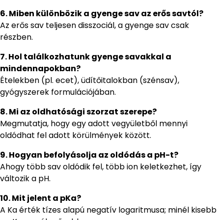
6. Miben különbözik a gyenge sav az erős savtól?
Az erős sav teljesen disszociál, a gyenge sav csak
részben.
7. Hol találkozhatunk gyenge savakkal a
mindennapokban?
Ételekben (pl. ecet), üdítőitalokban (szénsav),
gyógyszerek formulációjában.
8. Mi az oldhatósági szorzat szerepe?
Megmutatja, hogy egy adott vegyületből mennyi
oldódhat fel adott körülmények között.
9. Hogyan befolyásolja az oldódás a pH-t?
Ahogy több sav oldódik fel, több ion keletkezhet, így
változik a pH.
10. Mit jelent a pKa?
A Ka érték tízes alapú negatív logaritmusa; minél kisebb