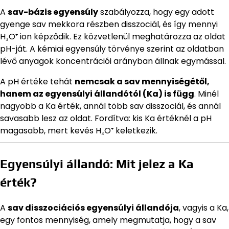
A
sav-bázis egyensúly
szabályozza, hogy egy adott
gyenge sav mekkora részben disszociál, és így mennyi
H₃O⁺ ion képződik. Ez közvetlenül meghatározza az oldat
pH-ját. A kémiai egyensúly törvénye szerint az oldatban
lévő anyagok koncentrációi arányban állnak egymással.
A pH értéke tehát
nemcsak a sav mennyiségétől,
hanem az egyensúlyi állandótól (Ka) is függ
. Minél
nagyobb a Ka érték, annál több sav disszociál, és annál
savasabb lesz az oldat. Fordítva: kis Ka értéknél a pH
magasabb, mert kevés H₃O⁺ keletkezik.
Egyensúlyi állandó: Mit jelez a Ka
érték?
A
sav disszociációs egyensúlyi állandója
, vagyis a Ka,
egy fontos mennyiség, amely megmutatja, hogy a sav