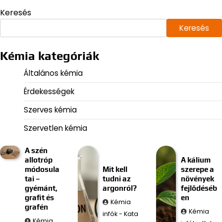
Keresés
Keresés
Kémia kategóriák
Általános kémia
Érdekességek
Szerves kémia
Szervetlen kémia
A szén
allotróp
A kálium
módosula
Mit kell
szerepe a
tai –
tudni az
növények
gyémánt,
argonról?
fejlődéséb
grafit és
en
Kémia
grafén
Kémia
infók - Kata
Kémia