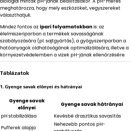
biológiai minták pH-jának beállításakor. A pH-mérés
meghatározza, hogy mely eszközöket, vegyszereket
választhatjuk.
Mindez fontos az
ipari folyamatokban
is: az
élelmiszeriparban a termékek savasságának
szabályozására (pl. sajtgyártás), a gyógyszeriparban a
hatóanyagok oldhatóságának optimalizálására, illetve a
környezetvédelemben a vizek pH-jának ellenőrzésére.
Táblázatok
1. Gyenge savak előnyei és hátrányai
Gyenge savak
Gyenge savak hátrányai
előnyei
pH stabilizálása
Kevésbé drasztikus savasítás
Nehezebb pontos pH-
Pufferek alapja