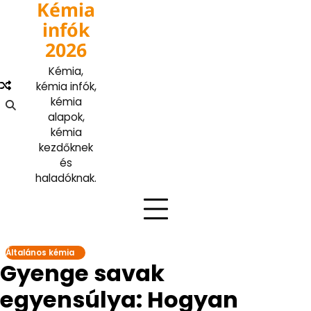
Kémia
Skip
to
infók
content
2026
Kémia,
kémia infók,
kémia
alapok,
kémia
kezdőknek
és
haladóknak.
Általános kémia
Gyenge savak
egyensúlya: Hogyan