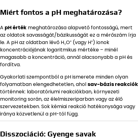
Miért fontos a pH meghatározása?
A
pH érték
meghatározása alapvető fontosságú, mert
az oldatok savasságát/bázikusságát ez a mérőszám írja
le. A pH az oldatban lévő H₃O⁺ (vagy H⁺) ionok
koncentrációjának logaritmikus mértéke – minél
magasabb a koncentráció, annál alacsonyabb a pH és
fordítva.
Gyakorlati szempontból a pH ismerete minden olyan
folyamatban elengedhetetlen, ahol
sav-bázis reakciók
történnek: laboratóriumi reakciókban, környezeti
monitoring során, az élelmiszeriparban vagy az élő
szervezetekben. Sok kémiai reakció hatékonysága vagy
iránya közvetlenül a pH-tól függ.
Disszociáció: Gyenge savak