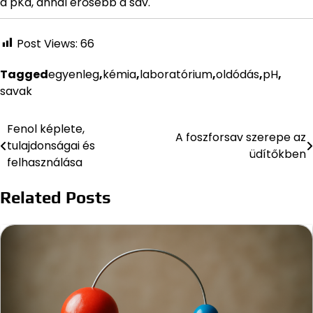
a pKa, annál erősebb a sav.
Post Views:
66
Tagged
egyenleg
,
kémia
,
laboratórium
,
oldódás
,
pH
,
savak
Fenol képlete,
Bejegyzés
A foszforsav szerepe az
tulajdonságai és
üdítőkben
navigáció
felhasználása
Related Posts