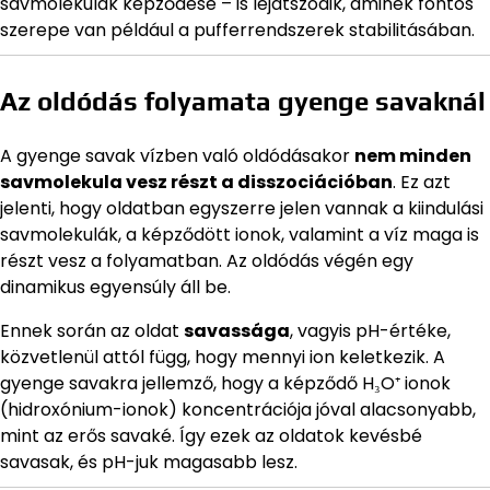
savmolekulák képződése – is lejátszódik, aminek fontos
szerepe van például a pufferrendszerek stabilitásában.
Az oldódás folyamata gyenge savaknál
A gyenge savak vízben való oldódásakor
nem minden
savmolekula vesz részt a disszociációban
. Ez azt
jelenti, hogy oldatban egyszerre jelen vannak a kiindulási
savmolekulák, a képződött ionok, valamint a víz maga is
részt vesz a folyamatban. Az oldódás végén egy
dinamikus egyensúly áll be.
Ennek során az oldat
savassága
, vagyis pH-értéke,
közvetlenül attól függ, hogy mennyi ion keletkezik. A
gyenge savakra jellemző, hogy a képződő H₃O⁺ ionok
(hidroxónium-ionok) koncentrációja jóval alacsonyabb,
mint az erős savaké. Így ezek az oldatok kevésbé
savasak, és pH-juk magasabb lesz.