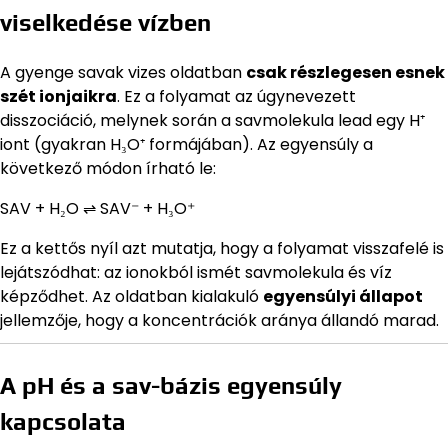
viselkedése vízben
A gyenge savak vizes oldatban
csak részlegesen esnek
szét ionjaikra
. Ez a folyamat az úgynevezett
disszociáció, melynek során a savmolekula lead egy H⁺
iont (gyakran H₃O⁺ formájában). Az egyensúly a
következő módon írható le:
SAV + H₂O ⇌ SAV⁻ + H₃O⁺
Ez a kettős nyíl azt mutatja, hogy a folyamat visszafelé is
lejátszódhat: az ionokból ismét savmolekula és víz
képződhet. Az oldatban kialakuló
egyensúlyi állapot
jellemzője, hogy a koncentrációk aránya állandó marad.
A pH és a sav-bázis egyensúly
kapcsolata