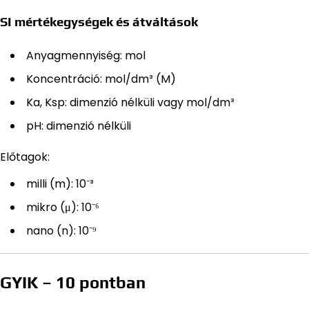
SI mértékegységek és átváltások
Anyagmennyiség: mol
Koncentráció: mol/dm³ (M)
Ka, Ksp: dimenzió nélküli vagy mol/dm³
pH: dimenzió nélküli
Előtagok:
milli (m): 10⁻³
mikro (μ): 10⁻⁶
nano (n): 10⁻⁹
GYIK – 10 pontban