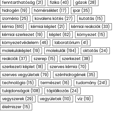
fenntarthatóság
(21)
fizika
(40)
gázok
(28)
hidrogén
(19)
hőmérséklet
(17)
ipar
(35)
izoméria
(25)
kovalens kötés
(27)
kutatás
(15)
kémia
(610)
kémiai képlet
(21)
kémiai reakciók
(33)
kémiai szerkezet
(19)
képlet
(62)
környezet
(15)
környezetvédelem
(46)
laboratórium
(41)
molekulaképlet
(19)
molekulák
(194)
oktatás
(24)
reakciók
(37)
szerep
(15)
szerkezet
(38)
szerkezeti képlet
(18)
szerves kémia
(70)
szerves vegyületek
(79)
szénhidrogének
(35)
technológia
(15)
természet
(16)
tudomány
(241)
tulajdonságok
(108)
táplálkozás
(24)
vegyszerek
(29)
vegyületek
(110)
víz
(19)
élelmiszer
(15)