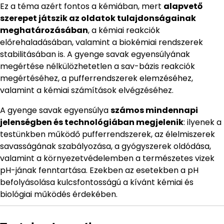
Ez a téma azért fontos a kémiában, mert
alapvető
szerepet játszik az oldatok tulajdonságainak
meghatározásában
, a kémiai reakciók
előrehaladásában, valamint a biokémiai rendszerek
stabilitásában is. A gyenge savak egyensúlyának
megértése nélkülözhetetlen a sav-bázis reakciók
megértéséhez, a pufferrendszerek elemzéséhez,
valamint a kémiai számítások elvégzéséhez.
A gyenge savak egyensúlya
számos mindennapi
jelenségben és technológiában megjelenik
: ilyenek a
testünkben működő pufferrendszerek, az élelmiszerek
savasságának szabályozása, a gyógyszerek oldódása,
valamint a környezetvédelemben a természetes vizek
pH-jának fenntartása. Ezekben az esetekben a pH
befolyásolása kulcsfontosságú a kívánt kémiai és
biológiai működés érdekében.