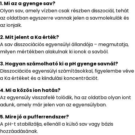
1. Mi az a gyenge sav?
Olyan sav, amely vízben csak részben disszociál, tehát
az oldatban egyszerre vannak jelen a savmolekulák és
az ionjaik.
2. Mit jelent a Ka érték?
A sav disszociációs egyensúlyi állandója – megmutatja,
milyen mértékben alakulnak ki ionok a savból.
3. Hogyan számolható ki a pH gyenge savnál?
Disszociációs egyensúlyi számításokkal, figyelembe véve
a Ka értéket és a kiindulási koncentrációt.
4. Mi a közös ion hatás?
Az egyensúly visszafelé tolódik, ha az oldatba olyan iont
adunk, amely már jelen van az egyensúlyban.
5. Mire jó a pufferrendszer?
A pH-t stabilizálja, ellenáll a külső sav vagy bázis
hozzáadásának.