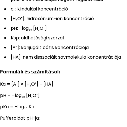
c₀: kiindulási koncentráció
[H₃O⁺]: hidroxónium-ion koncentráció
pH: –log₁₀ [H₃O⁺]
Ksp: oldhatósági szorzat
[A⁻]: konjugált bázis koncentrációja
[HA]: nem disszociált savmolekula koncentrációja
Formulák és számítások
Ka = [A⁻] × [H₃O⁺] ÷ [HA]
pH = –log₁₀ [H₃O⁺]
pKa = –log₁₀ Ka
Pufferoldat pH-ja: