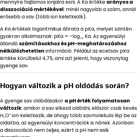
mennyire hajlamos ionjaira esni. A Ka értéke
arányos a
disszociáció mértékével
: minél nagyobb a szám, annál
erősebb a sav (több ion keletkezik).
A Ka értékek logaritmikus átirata a pKa, melyet szintén
gyakran alkalmaznak: pKa = –log₁₀ Ka. Az egyensúlyi
állandó
számításokhoz és pH-meghatározáshoz
nélkülözhetetlen
információ. Például az ecetsav pKa
értéke körülbelül 4,75, ami azt jelenti, hogy viszonylag
gyenge sav.
Hogyan változik a pH oldódás során?
A gyenge sav oldódásakor
a pH érték folyamatosan
változik
: amikor a sav elkezd oldódni, először csak kevés
H₃O⁺ ion keletkezik, de ahogy több savmolekula lép be az
oldatba, az egyensúlyi koncentrációk is nőnek. Azonban
a disszociáció nem teljes, ezért a pH nem esik