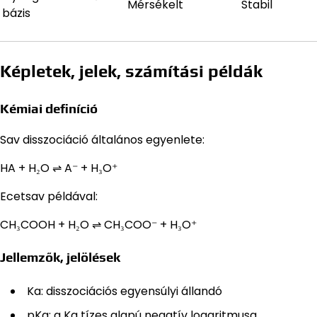
Mérsékelt
Stabil
bázis
Képletek, jelek, számítási példák
Kémiai definíció
Sav disszociáció általános egyenlete:
HA + H₂O ⇌ A⁻ + H₃O⁺
Ecetsav példával:
CH₃COOH + H₂O ⇌ CH₃COO⁻ + H₃O⁺
Jellemzők, jelölések
Ka: disszociációs egyensúlyi állandó
pKa: a Ka tízes alapú negatív logaritmusa