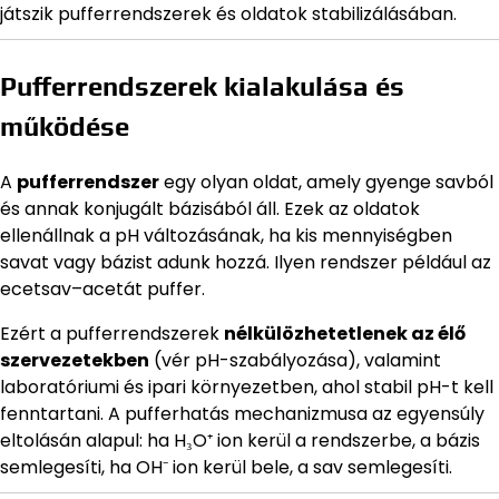
játszik pufferrendszerek és oldatok stabilizálásában.
Pufferrendszerek kialakulása és
működése
A
pufferrendszer
egy olyan oldat, amely gyenge savból
és annak konjugált bázisából áll. Ezek az oldatok
ellenállnak a pH változásának, ha kis mennyiségben
savat vagy bázist adunk hozzá. Ilyen rendszer például az
ecetsav–acetát puffer.
Ezért a pufferrendszerek
nélkülözhetetlenek az élő
szervezetekben
(vér pH-szabályozása), valamint
laboratóriumi és ipari környezetben, ahol stabil pH-t kell
fenntartani. A pufferhatás mechanizmusa az egyensúly
eltolásán alapul: ha H₃O⁺ ion kerül a rendszerbe, a bázis
semlegesíti, ha OH⁻ ion kerül bele, a sav semlegesíti.