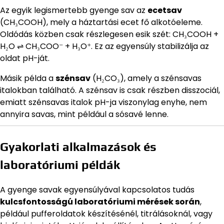
Az egyik legismertebb gyenge sav az
ecetsav
(CH₃COOH), mely a háztartási ecet fő alkotóeleme.
Oldódás közben csak részlegesen esik szét: CH₃COOH +
H₂O ⇌ CH₃COO⁻ + H₃O⁺. Ez az egyensúly stabilizálja az
oldat pH-ját.
Másik példa a
szénsav
(H₂CO₃), amely a szénsavas
italokban található. A szénsav is csak részben disszociál,
emiatt szénsavas italok pH-ja viszonylag enyhe, nem
annyira savas, mint például a sósavé lenne.
Gyakorlati alkalmazások és
laboratóriumi példák
A gyenge savak egyensúlyával kapcsolatos tudás
kulcsfontosságú laboratóriumi mérések során
,
például pufferoldatok készítésénél, titrálásoknál, vagy