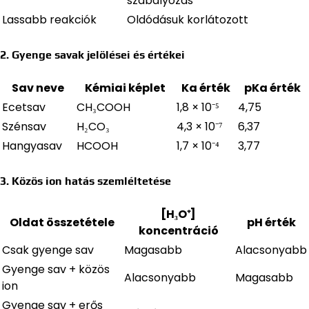
szabályozás
Lassabb reakciók
Oldódásuk korlátozott
2. Gyenge savak jelölései és értékei
Sav neve
Kémiai képlet
Ka érték
pKa érték
Ecetsav
CH₃COOH
1,8 × 10⁻⁵
4,75
Szénsav
H₂CO₃
4,3 × 10⁻⁷
6,37
Hangyasav
HCOOH
1,7 × 10⁻⁴
3,77
3. Közös ion hatás szemléltetése
[H₃O⁺]
Oldat összetétele
pH érték
koncentráció
Csak gyenge sav
Magasabb
Alacsonyabb
Gyenge sav + közös
Alacsonyabb
Magasabb
ion
Gyenge sav + erős