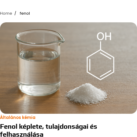
Home
fenol
Általános kémia
Fenol képlete, tulajdonságai és
felhasználása