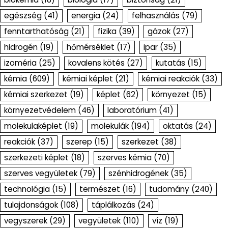
egészség
(41)
energia
(24)
felhasználás
(79)
fenntarthatóság
(21)
fizika
(39)
gázok
(27)
hidrogén
(19)
hőmérséklet
(17)
ipar
(35)
izoméria
(25)
kovalens kötés
(27)
kutatás
(15)
kémia
(609)
kémiai képlet
(21)
kémiai reakciók
(33)
kémiai szerkezet
(19)
képlet
(62)
környezet
(15)
környezetvédelem
(46)
laboratórium
(41)
molekulaképlet
(19)
molekulák
(194)
oktatás
(24)
reakciók
(37)
szerep
(15)
szerkezet
(38)
szerkezeti képlet
(18)
szerves kémia
(70)
szerves vegyületek
(79)
szénhidrogének
(35)
technológia
(15)
természet
(16)
tudomány
(240)
tulajdonságok
(108)
táplálkozás
(24)
vegyszerek
(29)
vegyületek
(110)
víz
(19)