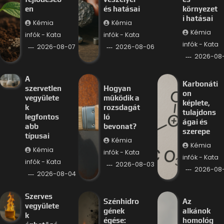
en
és hatásai
környezet
i hatásai
Kémia
Kémia
Kémia
infók - Kata
infók - Kata
infók - Kata
2026-08-07
2026-08-06
2026-08
A
Karbonáti
szervetlen
Hogyan
on
vegyülete
működik a
képlete,
k
rozsdagát
tulajdons
legfontos
ló
ágai és
abb
bevonat?
szerepe
típusai
Kémia
Kémia
Kémia
infók - Kata
infók - Kata
infók - Kata
2026-08-03
2026-08
2026-08-04
Szerves
Szénhidro
Az
vegyülete
gének
alkánok
k
égése:
homológ