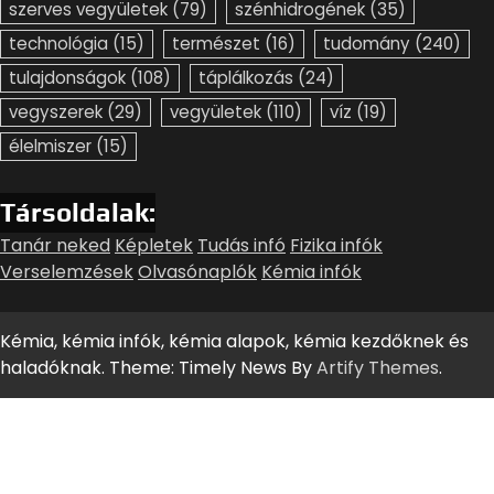
szerves vegyületek
(79)
szénhidrogének
(35)
technológia
(15)
természet
(16)
tudomány
(240)
tulajdonságok
(108)
táplálkozás
(24)
vegyszerek
(29)
vegyületek
(110)
víz
(19)
élelmiszer
(15)
Társoldalak:
Tanár neked
Képletek
Tudás infó
Fizika infók
Verselemzések
Olvasónaplók
Kémia infók
Kémia, kémia infók, kémia alapok, kémia kezdőknek és
haladóknak. Theme: Timely News By
Artify Themes
.