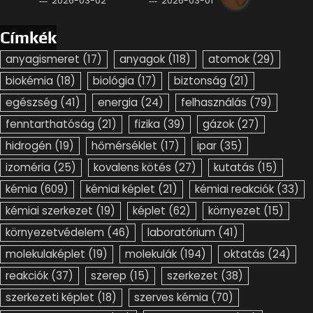
2026-03-02
2026-03-01
Címkék
anyagismeret
(17)
anyagok
(118)
atomok
(29)
biokémia
(18)
biológia
(17)
biztonság
(21)
egészség
(41)
energia
(24)
felhasználás
(79)
fenntarthatóság
(21)
fizika
(39)
gázok
(27)
hidrogén
(19)
hőmérséklet
(17)
ipar
(35)
izoméria
(25)
kovalens kötés
(27)
kutatás
(15)
kémia
(609)
kémiai képlet
(21)
kémiai reakciók
(33)
kémiai szerkezet
(19)
képlet
(62)
környezet
(15)
környezetvédelem
(46)
laboratórium
(41)
molekulaképlet
(19)
molekulák
(194)
oktatás
(24)
reakciók
(37)
szerep
(15)
szerkezet
(38)
szerkezeti képlet
(18)
szerves kémia
(70)