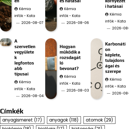
en
és hatásai
környezet
i hatásai
Kémia
Kémia
Kémia
infók - Kata
infók - Kata
infók - Kata
2026-08-07
2026-08-06
2026-08
A
Karbonáti
szervetlen
Hogyan
on
vegyülete
működik a
képlete,
k
rozsdagát
tulajdons
legfontos
ló
ágai és
abb
bevonat?
szerepe
típusai
Kémia
Kémia
Kémia
infók - Kata
infók - Kata
infók - Kata
2026-08-03
2026-08
2026-08-04
Címkék
anyagismeret
(17)
anyagok
(118)
atomok
(29)
biokémia
(18)
biológia
(17)
biztonság
(21)