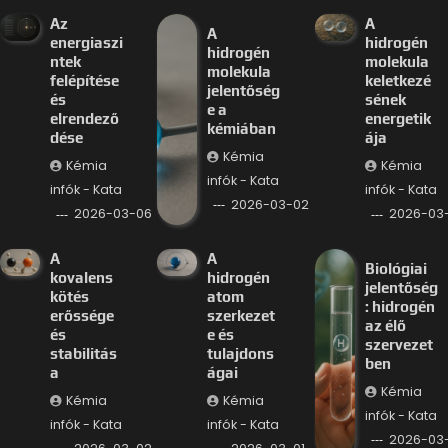
Az
A
A
energiaszi
hidrogén
hidrogén
ntek
molekula
molekula
felépítése
keletkezé
jelentőség
és
sének
e a
elrendező
energetik
kémiában
dése
ája
Kémia
Kémia
Kémia
infók - Kata
infók - Kata
infók - Kata
2026-03-02
2026-03-06
2026-03
A
A
Biológiai
kovalens
hidrogén
jelentőség
kötés
atom
: hidrogén
erőssége
szerkezet
az élő
és
e és
szervezet
stabilitás
tulajdons
ben
a
ágai
Kémia
Kémia
Kémia
infók - Kata
infók - Kata
infók - Kata
2026-03-