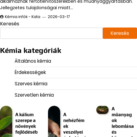
alkalmaznak fertőtlenítőszerekben és műanyaggyártásban.
Jellegzetes tulajdonságai miatt…
Kémia infók - Kata
2026-03-17
Keresés
Keresés
Kémia kategóriák
Általános kémia
Érdekességek
Szerves kémia
Szervetlen kémia
A
A kálium
A
műanyag
szerepe a
nehézfém
ok
növények
ek
lebomlása
fejlődéséb
veszélyei
és