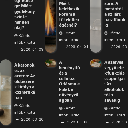
éghetősé
Miért
sora: A
ge: Miért
keletkezik
metántól
gyúlékony
korom a
a szilárd
szinte
tökéletlen
paraffinok
minden
égésnél?
ig
olaj?
Kémia
Kémia
Kémia
infók - Kata
infók - Kata
infók - Kata
2026-04-04
2026-03-
2026-04-09
A
A szerves
A ketonok
keményítő
vegyülete
és az
és a
k funkciós
aceton: Az
cellulóz:
csoportjai
oldószere
Óriásmole
: Az
k királya a
kulák a
alkoholok
kozmetiká
növényvil
tól a
ban
ágban
savakig
Kémia
Kémia
Kémia
infók - Kata
infók - Kata
infók - Kata
2026-03-20
2026-03-19
2026-03-