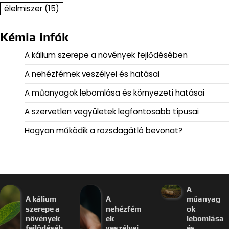
élelmiszer
(15)
Kémia infók
A kálium szerepe a növények fejlődésében
A nehézfémek veszélyei és hatásai
A műanyagok lebomlása és környezeti hatásai
A szervetlen vegyületek legfontosabb típusai
Hogyan működik a rozsdagátló bevonat?
A
A kálium
A
műanyag
szerepe a
nehézfém
ok
növények
ek
lebomlása
fejlődéséb
veszélyei
és