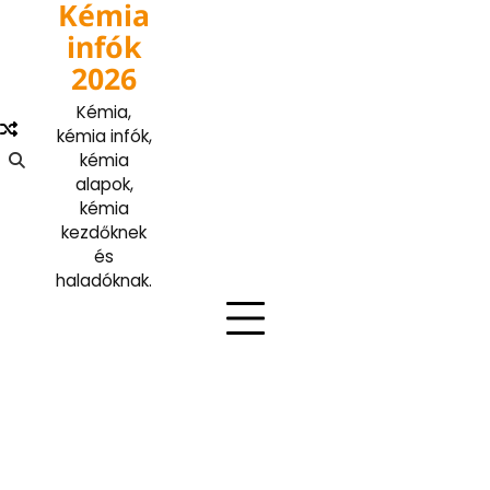
Kémia
Skip
to
infók
content
2026
Kémia,
kémia infók,
kémia
alapok,
kémia
kezdőknek
és
haladóknak.