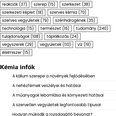
reakciók
(37)
szerep
(15)
szerkezet
(38)
szerkezeti képlet
(18)
szerves kémia
(70)
szerves vegyületek
(79)
szénhidrogének
(35)
technológia
(15)
természet
(16)
tudomány
(240)
tulajdonságok
(108)
táplálkozás
(24)
vegyszerek
(29)
vegyületek
(110)
víz
(19)
élelmiszer
(15)
Kémia infók
A kálium szerepe a növények fejlődésében
A nehézfémek veszélyei és hatásai
A műanyagok lebomlása és környezeti hatásai
A szervetlen vegyületek legfontosabb típusai
Hogyan működik a rozsdagátló bevonat?