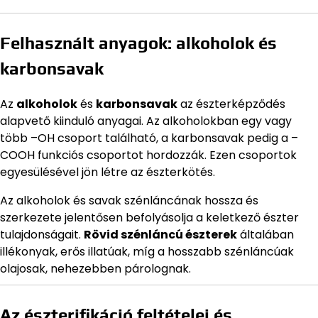
Felhasznált anyagok: alkoholok és
karbonsavak
Az
alkoholok
és
karbonsavak
az észterképződés
alapvető kiinduló anyagai. Az alkoholokban egy vagy
több –OH csoport található, a karbonsavak pedig a –
COOH funkciós csoportot hordozzák. Ezen csoportok
egyesülésével jön létre az észterkötés.
Az alkoholok és savak szénláncának hossza és
szerkezete jelentősen befolyásolja a keletkező észter
tulajdonságait.
Rövid szénláncú észterek
általában
illékonyak, erős illatúak, míg a hosszabb szénláncúak
olajosak, nehezebben párolognak.
Az észterifikáció feltételei és