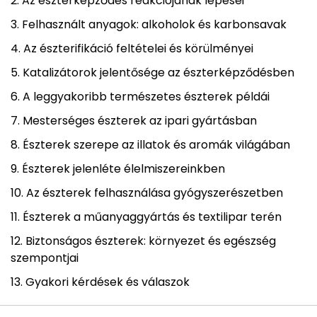
Az észterképződés reakciójának lépései
Felhasznált anyagok: alkoholok és karbonsavak
Az észterifikáció feltételei és körülményei
Katalizátorok jelentősége az észterképződésben
A leggyakoribb természetes észterek példái
Mesterséges észterek az ipari gyártásban
Észterek szerepe az illatok és aromák világában
Észterek jelenléte élelmiszereinkben
Az észterek felhasználása gyógyszerészetben
Észterek a műanyaggyártás és textilipar terén
Biztonságos észterek: környezet és egészség
szempontjai
Gyakori kérdések és válaszok