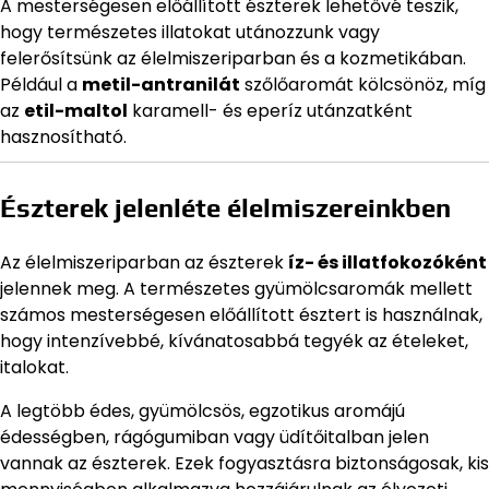
A mesterségesen előállított észterek lehetővé teszik,
hogy természetes illatokat utánozzunk vagy
felerősítsünk az élelmiszeriparban és a kozmetikában.
Például a
metil-antranilát
szőlőaromát kölcsönöz, míg
az
etil-maltol
karamell- és eperíz utánzatként
hasznosítható.
Észterek jelenléte élelmiszereinkben
Az élelmiszeriparban az észterek
íz- és illatfokozóként
jelennek meg. A természetes gyümölcsaromák mellett
számos mesterségesen előállított észtert is használnak,
hogy intenzívebbé, kívánatosabbá tegyék az ételeket,
italokat.
A legtöbb édes, gyümölcsös, egzotikus aromájú
édességben, rágógumiban vagy üdítőitalban jelen
vannak az észterek. Ezek fogyasztásra biztonságosak, kis