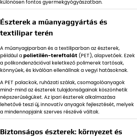
különösen fontos gyermekgyógyászatban.
Észterek a műanyaggyártás és
textilipar terén
A műanyagiparban és a textiliparban az észterek,
például a
polietilén-tereftalát
(PET), alapvetőek. Ezek
a polikondenzációval keletkező polimerek tartósak,
könnyűek, és kiválóan ellenállnak a vegyi hatásoknak.
A PET palackok, ruházati szálak, csomagolóanyagok
mind-mind az észterek tulajdonságainak köszönhetik
népszerűségüket. Az ipari észterek alkalmazása
lehetővé teszi új, innovatív anyagok fejlesztését, melyek
a mindennapjaink szerves részévé váltak.
Biztonságos észterek: környezet és