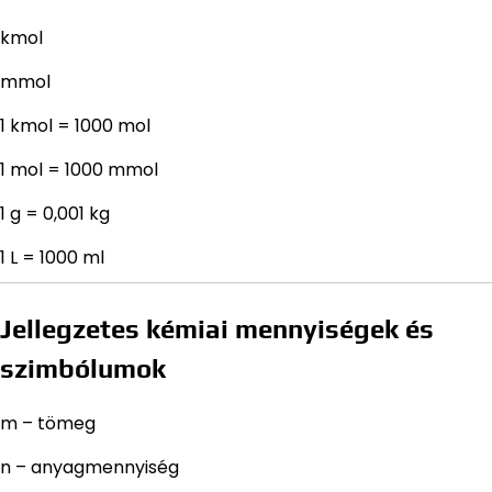
kmol
mmol
1 kmol = 1000 mol
1 mol = 1000 mmol
1 g = 0,001 kg
1 L = 1000 ml
Jellegzetes kémiai mennyiségek és
szimbólumok
m – tömeg
n – anyagmennyiség