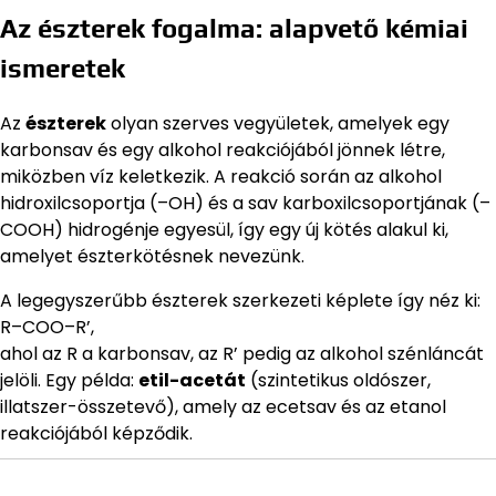
Az észterek fogalma: alapvető kémiai
ismeretek
Az
észterek
olyan szerves vegyületek, amelyek egy
karbonsav és egy alkohol reakciójából jönnek létre,
miközben víz keletkezik. A reakció során az alkohol
hidroxilcsoportja (–OH) és a sav karboxilcsoportjának (–
COOH) hidrogénje egyesül, így egy új kötés alakul ki,
amelyet észterkötésnek nevezünk.
A legegyszerűbb észterek szerkezeti képlete így néz ki:
R–COO–R’,
ahol az R a karbonsav, az R’ pedig az alkohol szénláncát
jelöli. Egy példa:
etil-acetát
(szintetikus oldószer,
illatszer-összetevő), amely az ecetsav és az etanol
reakciójából képződik.