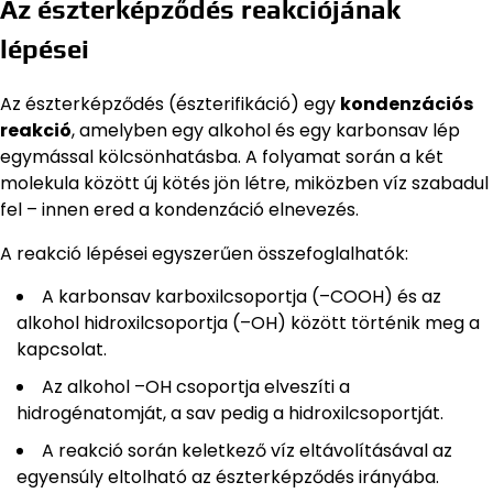
Az észterképződés reakciójának
lépései
Az észterképződés (észterifikáció) egy
kondenzációs
reakció
, amelyben egy alkohol és egy karbonsav lép
egymással kölcsönhatásba. A folyamat során a két
molekula között új kötés jön létre, miközben víz szabadul
fel – innen ered a kondenzáció elnevezés.
A reakció lépései egyszerűen összefoglalhatók:
A karbonsav karboxilcsoportja (–COOH) és az
alkohol hidroxilcsoportja (–OH) között történik meg a
kapcsolat.
Az alkohol –OH csoportja elveszíti a
hidrogénatomját, a sav pedig a hidroxilcsoportját.
A reakció során keletkező víz eltávolításával az
egyensúly eltolható az észterképződés irányába.