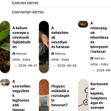
Szerves kémia
Szervetlen kémia
A
A kálium
A
műanyag
szerepe a
nehézfém
ok
növények
ek
lebomlása
fejlődéséb
veszélyei
és
en
és hatásai
környezet
i hatásai
Kémia
Kémia
Kémia
infók - Kata
infók - Kata
infók - Kata
2026-08-07
2026-08-06
2026-08
A
Karbonáti
szervetlen
Hogyan
on
vegyülete
működik a
képlete,
k
rozsdagát
tulajdons
legfontos
ló
ágai és
abb
bevonat?
szerepe
típusai