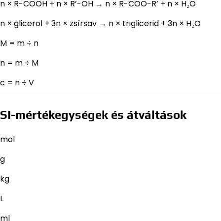
n × R-COOH + n × R’-OH → n × R-COO-R’ + n × H₂O
n × glicerol + 3n × zsírsav → n × triglicerid + 3n × H₂O
M = m ÷ n
n = m ÷ M
c = n ÷ V
SI-mértékegységek és átváltások
mol
g
kg
L
ml