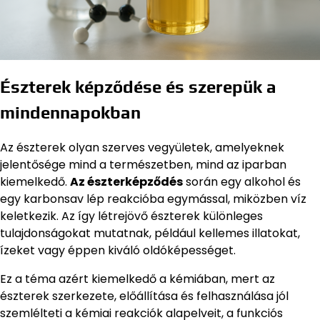
Észterek képződése és szerepük a
mindennapokban
Az észterek olyan szerves vegyületek, amelyeknek
jelentősége mind a természetben, mind az iparban
kiemelkedő.
Az észterképződés
során egy alkohol és
egy karbonsav lép reakcióba egymással, miközben víz
keletkezik. Az így létrejövő észterek különleges
tulajdonságokat mutatnak, például kellemes illatokat,
ízeket vagy éppen kiváló oldóképességet.
Ez a téma azért kiemelkedő a kémiában, mert az
észterek szerkezete, előállítása és felhasználása jól
szemlélteti a kémiai reakciók alapelveit, a funkciós