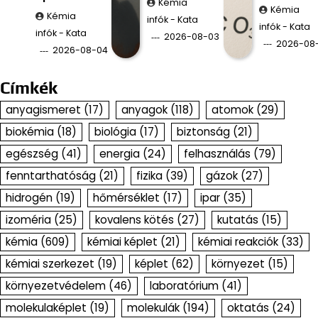
Kémia
Kémia
Kémia
infók - Kata
infók - Kata
infók - Kata
2026-08-03
2026-08
2026-08-04
Címkék
anyagismeret
(17)
anyagok
(118)
atomok
(29)
biokémia
(18)
biológia
(17)
biztonság
(21)
egészség
(41)
energia
(24)
felhasználás
(79)
fenntarthatóság
(21)
fizika
(39)
gázok
(27)
hidrogén
(19)
hőmérséklet
(17)
ipar
(35)
izoméria
(25)
kovalens kötés
(27)
kutatás
(15)
kémia
(609)
kémiai képlet
(21)
kémiai reakciók
(33)
kémiai szerkezet
(19)
képlet
(62)
környezet
(15)
környezetvédelem
(46)
laboratórium
(41)
molekulaképlet
(19)
molekulák
(194)
oktatás
(24)