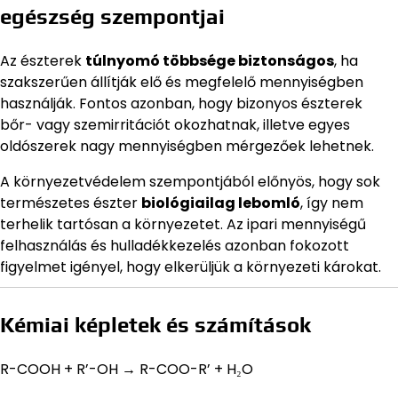
egészség szempontjai
Az észterek
túlnyomó többsége biztonságos
, ha
szakszerűen állítják elő és megfelelő mennyiségben
használják. Fontos azonban, hogy bizonyos észterek
bőr- vagy szemirritációt okozhatnak, illetve egyes
oldószerek nagy mennyiségben mérgezőek lehetnek.
A környezetvédelem szempontjából előnyös, hogy sok
természetes észter
biológiailag lebomló
, így nem
terhelik tartósan a környezetet. Az ipari mennyiségű
felhasználás és hulladékkezelés azonban fokozott
figyelmet igényel, hogy elkerüljük a környezeti károkat.
Kémiai képletek és számítások
R-COOH + R’-OH → R-COO-R’ + H₂O