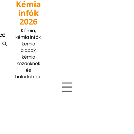
Kémia
Skip
to
infók
content
2026
Kémia,
kémia infók,
kémia
alapok,
kémia
kezdőknek
és
haladóknak.