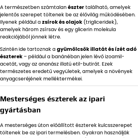
A természetben számtalan
észter
található, amelyek
jelentős szerepet töltenek be az élővilág működésében.
Ilyenek például a
zsírok és olajok
(trigliceridek),
amelyek három zsírsav és egy glicerin molekula
reakciójából jönnek létre.
Szintén ide tartoznak a
gyümölcsök illatát és ízét adó
észterek
– például a banánéban jelen lévő izoamil-
acetát, vagy az ananász illatú etil-butirát. Ezek
természetes eredetű vegyületek, amelyek a növények
anyagcseréjének melléktermékei.
Mesterséges észterek az ipari
gyártásban
A mesterséges úton előállított észterek kulcsszerepet
töltenek be az ipari termelésben. Gyakran használják