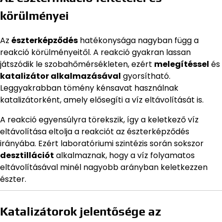
körülményei
Az
észterképződés
hatékonysága nagyban függ a
reakció körülményeitől. A reakció gyakran lassan
játszódik le szobahőmérsékleten, ezért
melegítéssel
és
katalizátor alkalmazásával
gyorsítható.
Leggyakrabban tömény kénsavat használnak
katalizátorként, amely elősegíti a víz eltávolítását is.
A reakció egyensúlyra törekszik, így a keletkező víz
eltávolítása eltolja a reakciót az észterképződés
irányába. Ezért laboratóriumi szintézis során sokszor
desztillációt
alkalmaznak, hogy a víz folyamatos
eltávolításával minél nagyobb arányban keletkezzen
észter.
Katalizátorok jelentősége az