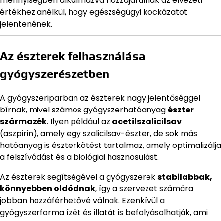
mennyiségben alkalmazva hozzájárulnak az élvezeti
értékhez anélkül, hogy egészségügyi kockázatot
jelentenének.
Az észterek felhasználása
gyógyszerészetben
A gyógyszeriparban az észterek nagy jelentőséggel
bírnak, mivel számos gyógyszerhatóanyag
észter
származék
. Ilyen például az
acetilszalicilsav
(aszpirin), amely egy szalicilsav-észter, de sok más
hatóanyag is észterkötést tartalmaz, amely optimalizálja
a felszívódást és a biológiai hasznosulást.
Az észterek segítségével a gyógyszerek
stabilabbak,
könnyebben oldódnak
, így a szervezet számára
jobban hozzáférhetővé válnak. Ezenkívül a
gyógyszerforma ízét és illatát is befolyásolhatják, ami