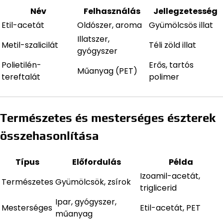
Név
Felhasználás
Jellegzetesség
Etil-acetát
Oldószer, aroma
Gyümölcsös illat
Illatszer,
Metil-szalicilát
Téli zöld illat
gyógyszer
Polietilén-
Erős, tartós
Műanyag (PET)
tereftalát
polimer
Természetes és mesterséges észterek
összehasonlítása
Típus
Előfordulás
Példa
Izoamil-acetát,
Természetes
Gyümölcsök, zsírok
triglicerid
Ipar, gyógyszer,
Mesterséges
Etil-acetát, PET
műanyag