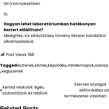
fel a környezetben.
Hogyan lehet laboratóriumban hatékonyan
észtert előállítani?
Melegítés, víz eltávolítása, tömény kénsav katalizátor
alkalmazásával.
Post Views:
188
Tagged
észterek
,
kémia
,
képződés
,
mindennapok
,
szerep
,
vegyszerek
Szerves anyagok
Bejegyzés
Kémiai reakciók: égés,
előfordulása a
szubsztitúció és addíció
navigáció
természetes vizekben
Related Posts