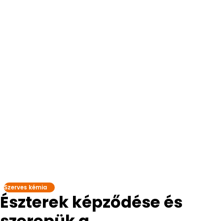
Szerves kémia
Észterek képződése és
szerepük a