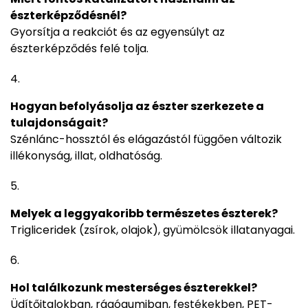
észterképződésnél?
Gyorsítja a reakciót és az egyensúlyt az
észterképződés felé tolja.
Hogyan befolyásolja az észter szerkezete a
tulajdonságait?
Szénlánc-hossztól és elágazástól függően változik
illékonyság, illat, oldhatóság.
Melyek a leggyakoribb természetes észterek?
Trigliceridek (zsírok, olajok), gyümölcsök illatanyagai.
Hol találkozunk mesterséges észterekkel?
Üdítőitalokban, rágógumiban, festékekben, PET-