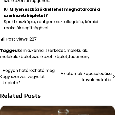
szerkezettől függenek.
Milyen eszközökkel lehet meghatározni a
szerkezeti képletet?
Spektroszkópia, röntgenkrisztallográfia, kémiai
reakciók segítségével.
Post Views:
227
Tagged
kémia
,
kémiai szerkezet
,
molekulák
,
molekulaképlet
,
szerkezeti képlet
,
tudomány
Hogyan határozható meg
Bejegyzés
Az atomok kapcsolódása:
egy szerves vegyület
kovalens kötés
navigáció
képlete?
Related Posts