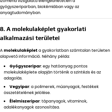
izoméria vizsgálata elengedhetetlen a
gyógyszeriparban, biokémiában vagy az
anyagtudományban.
8. A molekulaképlet gyakorlati
alkalmazási területei
A
molekulaképlet
a gyakorlatban számtalan területen
alapvető információ. Néhány példa:
Gyógyszeripar
: egy hatóanyag pontos
molekulaképlete alapján történik a szintézis és az
adagolás.
Vegyipar
: a polimerek, műanyagok, festékek
összetételének jelölése.
Élelmiszeripar
: tápanyagok, vitaminok,
adalékanyagok azonosítása.