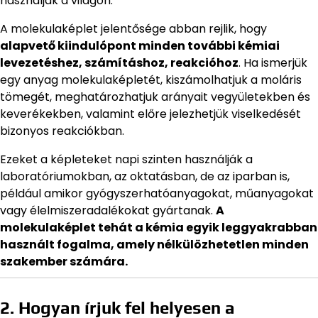
használják a világon.
A molekulaképlet jelentősége abban rejlik, hogy
alapvető kiindulópont minden további kémiai
levezetéshez, számításhoz, reakcióhoz
. Ha ismerjük
egy anyag molekulaképletét, kiszámolhatjuk a moláris
tömegét, meghatározhatjuk arányait vegyületekben és
keverékekben, valamint előre jelezhetjük viselkedését
bizonyos reakciókban.
Ezeket a képleteket napi szinten használják a
laboratóriumokban, az oktatásban, de az iparban is,
például amikor gyógyszerhatóanyagokat, műanyagokat
vagy élelmiszeradalékokat gyártanak.
A
molekulaképlet tehát a kémia egyik leggyakrabban
használt fogalma, amely nélkülözhetetlen minden
szakember számára.
2. Hogyan írjuk fel helyesen a