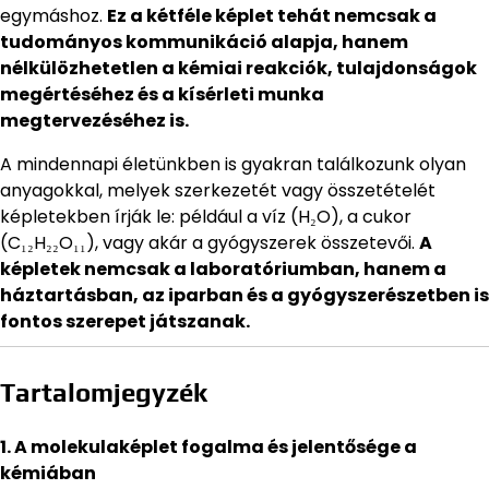
egymáshoz.
Ez a kétféle képlet tehát nemcsak a
tudományos kommunikáció alapja, hanem
nélkülözhetetlen a kémiai reakciók, tulajdonságok
megértéséhez és a kísérleti munka
megtervezéséhez is.
A mindennapi életünkben is gyakran találkozunk olyan
anyagokkal, melyek szerkezetét vagy összetételét
képletekben írják le: például a víz (H₂O), a cukor
(C₁₂H₂₂O₁₁), vagy akár a gyógyszerek összetevői.
A
képletek nemcsak a laboratóriumban, hanem a
háztartásban, az iparban és a gyógyszerészetben is
fontos szerepet játszanak.
Tartalomjegyzék
1. A molekulaképlet fogalma és jelentősége a
kémiában