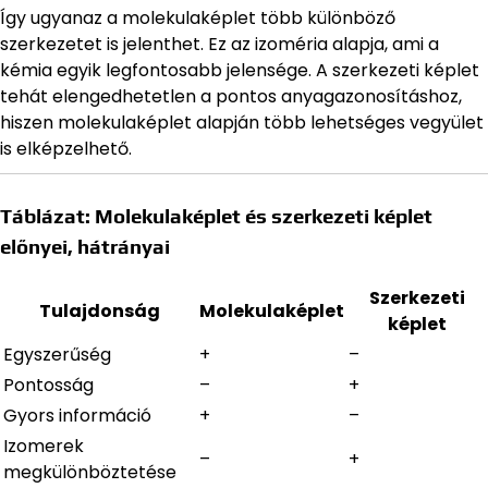
Így ugyanaz a molekulaképlet több különböző
szerkezetet is jelenthet. Ez az izoméria alapja, ami a
kémia egyik legfontosabb jelensége. A szerkezeti képlet
tehát elengedhetetlen a pontos anyagazonosításhoz,
hiszen molekulaképlet alapján több lehetséges vegyület
is elképzelhető.
Táblázat: Molekulaképlet és szerkezeti képlet
előnyei, hátrányai
Szerkezeti
Tulajdonság
Molekulaképlet
képlet
Egyszerűség
+
–
Pontosság
–
+
Gyors információ
+
–
Izomerek
–
+
megkülönböztetése