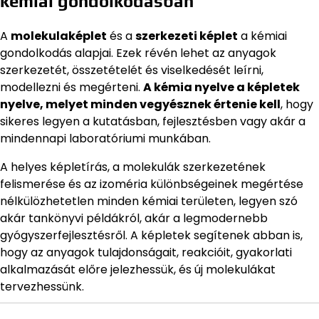
kémiai gondolkodásban
A
molekulaképlet
és a
szerkezeti képlet
a kémiai
gondolkodás alapjai. Ezek révén lehet az anyagok
szerkezetét, összetételét és viselkedését leírni,
modellezni és megérteni.
A kémia nyelve a képletek
nyelve, melyet minden vegyésznek értenie kell
, hogy
sikeres legyen a kutatásban, fejlesztésben vagy akár a
mindennapi laboratóriumi munkában.
A helyes képletírás, a molekulák szerkezetének
felismerése és az izoméria különbségeinek megértése
nélkülözhetetlen minden kémiai területen, legyen szó
akár tankönyvi példákról, akár a legmodernebb
gyógyszerfejlesztésről. A képletek segítenek abban is,
hogy az anyagok tulajdonságait, reakcióit, gyakorlati
alkalmazását előre jelezhessük, és új molekulákat
tervezhessünk.