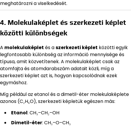
meghatározni a viselkedését.
4. Molekulaképlet és szerkezeti képlet
közötti különbségek
A
molekulaképlet
és a
szerkezeti képlet
közötti egyik
legfontosabb különbség az információ mennyisége és
típusa, amit közvetítenek. A molekulaképlet csak az
atomfajta és atomdarabszám adatait közli, míg a
szerkezeti képlet azt is, hogyan kapcsolódnak ezek
egymáshoz.
Míg például az etanol és a dimetil-éter molekulaképlete
azonos (C₂H₆O), szerkezeti képletük egészen más:
Etanol
: CH₃–CH₂–OH
Dimetil-éter
: CH₃–O–CH₃