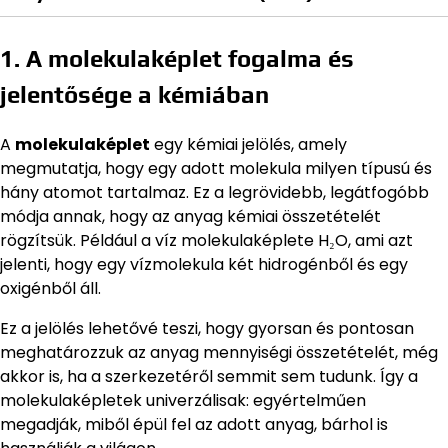
1. A molekulaképlet fogalma és
jelentősége a kémiában
A
molekulaképlet
egy kémiai jelölés, amely
megmutatja, hogy egy adott molekula milyen típusú és
hány atomot tartalmaz. Ez a legrövidebb, legátfogóbb
módja annak, hogy az anyag kémiai összetételét
rögzítsük. Például a víz molekulaképlete H₂O, ami azt
jelenti, hogy egy vízmolekula két hidrogénből és egy
oxigénből áll.
Ez a jelölés lehetővé teszi, hogy gyorsan és pontosan
meghatározzuk az anyag mennyiségi összetételét, még
akkor is, ha a szerkezetéről semmit sem tudunk. Így a
molekulaképletek univerzálisak: egyértelműen
megadják, miből épül fel az adott anyag, bárhol is