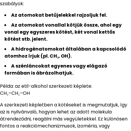
szabályok:
Az atomokat betűjelekkel rajzoljuk fel.
Az atomokat vonallal kötjük össze, ahol egy
vonal egy egyszeres kötést, két vonal kettős
kötést stb. jelent.
A hidrogénatomokat általában a kapcsolódó
atomhoz írjuk (pl. CH₃, OH).
A szénláncokat egyenes vagy elágazó
formában is ábrázolhatjuk.
Példa: az etil-alkohol szerkezeti képlete:
CH₃–CH₂–OH
A szerkezeti képletben a kötéseket is megmutatjuk, így
az is nyilvánvaló, hogyan lehet az adott molekula
átrendeződni, reagálni más vegyületekkel. Ez különösen
fontos a reakciómechanizmusok, izoméria, vagy