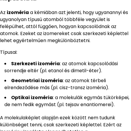
Az
izoméria
a kémiában azt jelenti, hogy ugyanannyi és
ugyanolyan típusú atomból többféle vegyület is
felépülhet, attól függően, hogyan kapcsolódnak az
atomok. Ezeket az izomereket csak szerkezeti képlettel
lehet egyértelműen megkülönböztetni.
Típusai:
Szerkezeti izoméria
: az atomok kapcsolódási
sorrendje eltér (pl. etanol és dimetil-éter).
Geometriai izoméria
: az atomok térbeli
elrendeződése más (pl. cisz-transz izoméria).
Optikai izoméria
: a molekulák egymás tükörképei,
de nem fedik egymást (pl. tejsav enantiomerei).
A molekulaképlet alapján ezek között nem tudunk
különbséget tenni, csak szerkezeti képlettel. Ezért az