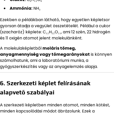
Ammónia:
NH₃
Ezekben a példákban látható, hogy egyetlen képletsor
gyorsan átadja a vegyület összetételét. Például a cukor
(szacharóz) képlete: C₁₂H₂₂O₁₁, ami 12 szén, 22 hidrogén
és 11 oxigén atomot jelent molekulánként.
A molekulaképletből
moláris tömeg,
anyagmennyiség vagy tömegarányokat
is könnyen
számolhatunk, ami a laboratóriumi munka, a
gyógyszerkészítés vagy az anyagelemzés alapja.
6. Szerkezeti képlet felírásának
alapvető szabályai
A szerkezeti képletben minden atomot, minden kötést,
minden kapcsolódási módot ábrázolunk. Ezek a