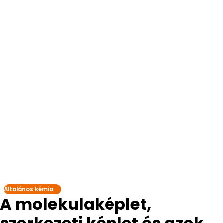
Általános kémia
A molekulaképlet,
szerkezeti képlet és azok