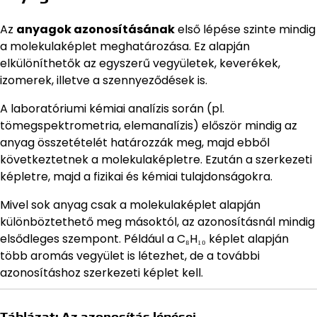
Az
anyagok azonosításának
első lépése szinte mindig
a molekulaképlet meghatározása. Ez alapján
elkülöníthetők az egyszerű vegyületek, keverékek,
izomerek, illetve a szennyeződések is.
A laboratóriumi kémiai analízis során (pl.
tömegspektrometria, elemanalízis) először mindig az
anyag összetételét határozzák meg, majd ebből
következtetnek a molekulaképletre. Ezután a szerkezeti
képletre, majd a fizikai és kémiai tulajdonságokra.
Mivel sok anyag csak a molekulaképlet alapján
különböztethető meg másoktól, az azonosításnál mindig
elsődleges szempont. Például a C₈H₁₀ képlet alapján
több aromás vegyület is létezhet, de a további
azonosításhoz szerkezeti képlet kell.
Táblázat: Az azonosítás lépései