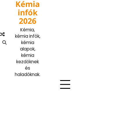
Kémia
Skip
to
infók
content
2026
Kémia,
kémia infók,
kémia
alapok,
kémia
kezdőknek
és
haladóknak.