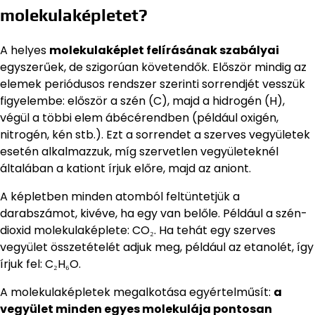
molekulaképletet?
A helyes
molekulaképlet felírásának szabályai
egyszerűek, de szigorúan követendők. Először mindig az
elemek periódusos rendszer szerinti sorrendjét vesszük
figyelembe: először a szén (C), majd a hidrogén (H),
végül a többi elem ábécérendben (például oxigén,
nitrogén, kén stb.). Ezt a sorrendet a szerves vegyületek
esetén alkalmazzuk, míg szervetlen vegyületeknél
általában a kationt írjuk előre, majd az aniont.
A képletben minden atomból feltüntetjük a
darabszámot, kivéve, ha egy van belőle. Például a szén-
dioxid molekulaképlete: CO₂. Ha tehát egy szerves
vegyület összetételét adjuk meg, például az etanolét, így
írjuk fel: C₂H₆O.
A molekulaképletek megalkotása egyértelműsít:
a
vegyület minden egyes molekulája pontosan