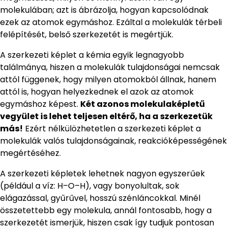
molekulában; azt is ábrázolja, hogyan kapcsolódnak
ezek az atomok egymáshoz. Ezáltal a molekulák térbeli
felépítését, belső szerkezetét is megértjük.
A szerkezeti képlet a kémia egyik legnagyobb
találmánya, hiszen a molekulák tulajdonságai nemcsak
attól függenek, hogy milyen atomokból állnak, hanem
attól is, hogyan helyezkednek el azok az atomok
egymáshoz képest.
Két azonos molekulaképletű
vegyület is lehet teljesen eltérő, ha a szerkezetük
más!
Ezért nélkülözhetetlen a szerkezeti képlet a
molekulák valós tulajdonságainak, reakcióképességének
megértéséhez.
A szerkezeti képletek lehetnek nagyon egyszerűek
(például a víz: H–O–H), vagy bonyolultak, sok
elágazással, gyűrűvel, hosszú szénláncokkal. Minél
összetettebb egy molekula, annál fontosabb, hogy a
szerkezetét ismerjük, hiszen csak így tudjuk pontosan