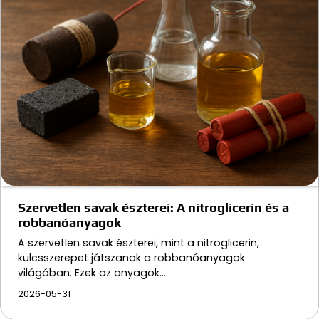
Szervetlen savak észterei: A nitroglicerin és a
robbanóanyagok
A szervetlen savak észterei, mint a nitroglicerin,
kulcsszerepet játszanak a robbanóanyagok
világában. Ezek az anyagok…
2026-05-31