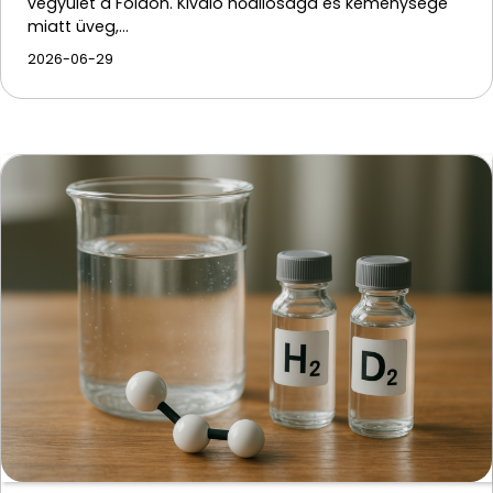
vegyület a Földön. Kiváló hőállósága és keménysége
miatt üveg,…
2026-06-29