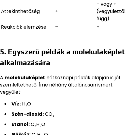
– vagy +
Áttekinthetőség
+
(vegyülettől
függ)
Reakciók elemzése
–
+
5. Egyszerű példák a molekulaképlet
alkalmazására
A
molekulaképlet
hétköznapi példák alapján is jól
szemléltethető. Íme néhány általánosan ismert
vegyület:
Víz:
H₂O
Szén-dioxid:
CO₂
Etanol:
C₂H₆O
Glükóz:
C₆H₁₂O₆