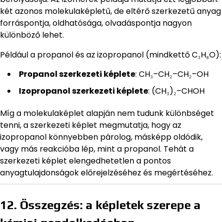
két azonos molekulaképletű, de eltérő szerkezetű anyag
forráspontja, oldhatósága, olvadáspontja nagyon
különböző lehet.
Például a propanol és az izopropanol (mindkettő C₃H₈O):
Propanol szerkezeti képlete
: CH₃–CH₂–CH₂–OH
Izopropanol szerkezeti képlete
: (CH₃)₂–CHOH
Míg a molekulaképlet alapján nem tudunk különbséget
tenni, a szerkezeti képlet megmutatja, hogy az
izopropanol könnyebben párolog, másképp oldódik,
vagy más reakcióba lép, mint a propanol. Tehát a
szerkezeti képlet elengedhetetlen a pontos
anyagtulajdonságok előrejelzéséhez és megértéséhez.
12. Összegzés: a képletek szerepe a