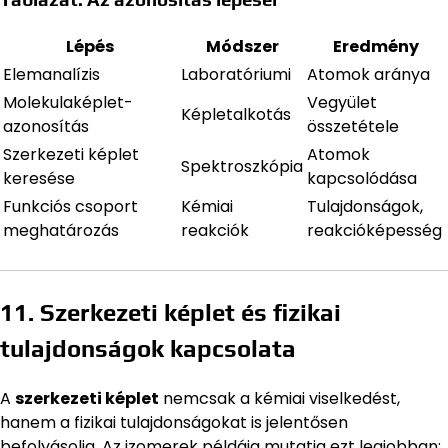
Lépés
Módszer
Eredmény
Elemanalízis
Laboratóriumi
Atomok aránya
Molekulaképlet-
Vegyület
Képletalkotás
azonosítás
összetétele
Szerkezeti képlet
Atomok
Spektroszkópia
keresése
kapcsolódása
Funkciós csoport
Kémiai
Tulajdonságok,
meghatározás
reakciók
reakcióképesség
11. Szerkezeti képlet és fizikai
tulajdonságok kapcsolata
A
szerkezeti képlet
nemcsak a kémiai viselkedést,
hanem a fizikai tulajdonságokat is jelentősen
befolyásolja. Az izomerek példája mutatja ezt legjobban: