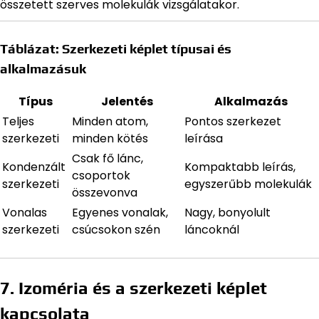
összetett szerves molekulák vizsgálatakor.
Táblázat: Szerkezeti képlet típusai és
alkalmazásuk
Típus
Jelentés
Alkalmazás
Teljes
Minden atom,
Pontos szerkezet
szerkezeti
minden kötés
leírása
Csak fő lánc,
Kondenzált
Kompaktabb leírás,
csoportok
szerkezeti
egyszerűbb molekulák
összevonva
Vonalas
Egyenes vonalak,
Nagy, bonyolult
szerkezeti
csúcsokon szén
láncoknál
7. Izoméria és a szerkezeti képlet
kapcsolata